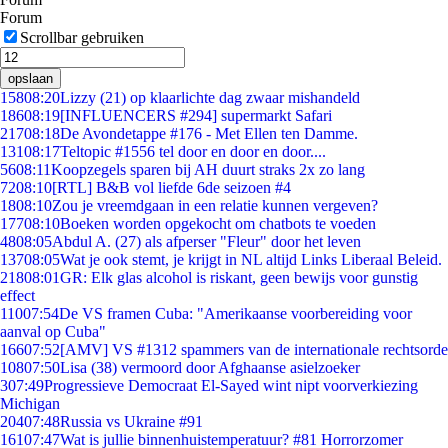
Forum
Scrollbar gebruiken
opslaan
158
08:20
Lizzy (21) op klaarlichte dag zwaar mishandeld
186
08:19
[INFLUENCERS #294] supermarkt Safari
217
08:18
De Avondetappe #176 - Met Ellen ten Damme.
131
08:17
Teltopic #1556 tel door en door en door....
56
08:11
Koopzegels sparen bij AH duurt straks 2x zo lang
72
08:10
[RTL] B&B vol liefde 6de seizoen #4
18
08:10
Zou je vreemdgaan in een relatie kunnen vergeven?
177
08:10
Boeken worden opgekocht om chatbots te voeden
48
08:05
Abdul A. (27) als afperser "Fleur" door het leven
137
08:05
Wat je ook stemt, je krijgt in NL altijd Links Liberaal Beleid.
218
08:01
GR: Elk glas alcohol is riskant, geen bewijs voor gunstig
effect
110
07:54
De VS framen Cuba: "Amerikaanse voorbereiding voor
aanval op Cuba"
166
07:52
[AMV] VS #1312 spammers van de internationale rechtsorde
108
07:50
Lisa (38) vermoord door Afghaanse asielzoeker
3
07:49
Progressieve Democraat El-Sayed wint nipt voorverkiezing
Michigan
204
07:48
Russia vs Ukraine #91
161
07:47
Wat is jullie binnenhuistemperatuur? #81 Horrorzomer