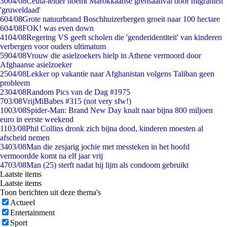
30
04/08
Ceuta-leider noemt Marokkaanse grensaanval door migranten
'gruweldaad'
6
04/08
Grote natuurbrand Boschhuizerbergen groeit naar 100 hectare
6
04/08
FOK! was even down
41
04/08
Regering VS geeft scholen die 'genderidentiteit' van kinderen
verbergen voor ouders ultimatum
59
04/08
Vrouw die asielzoekers hielp in Athene vermoord door
Afghaanse asielzoeker
25
04/08
Lekker op vakantie naar Afghanistan volgens Taliban geen
probleem
23
04/08
Random Pics van de Dag #1975
7
03/08
VrijMiBabes #315 (not very sfw!)
10
03/08
Spider-Man: Brand New Day knalt naar bijna 800 miljoen
euro in eerste weekend
11
03/08
Phil Collins dronk zich bijna dood, kinderen moesten al
afscheid nemen
34
03/08
Man die zesjarig jochie met messteken in het hoofd
vermoordde komt na elf jaar vrij
47
03/08
Man (25) sterft nadat hij lijm als condoom gebruikt
Laatste items
Laatste items
Toon berichten uit deze thema's
Actueel
Entertainment
Sport