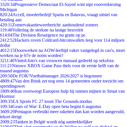
33
20:34
Progressieve Democraat El-Sayed wint nipt voorverkiezing
Michigan
8
20:24
Accell, moederbedrijf Sparta en Batavus, vraagt uitstel van
betaling aan
4
20:11
Zomervakantieweerbericht: aanhoudend zomers
1
19:48
Vollering de sterkste na lastige heuvelrit
6
14:04
The Division Resurgence nu gratis op pc
24
12:52
Hackers roven Coldcard-bitcoinwallets leeg voor 114 miljoen
dollar
40
12:15
Doorwerken na AOW-leeftijd vaker vastgelegd in cao's, moet
werken na je 67e de norm worden?
32
11:40
Vinted-foto's van vrouwen massaal gedeeld op seksfora
1
11:21
Nieuwe XBOX Game Pass titels voor de eerste helft van de
maand augustus
2
09:50
De FOK!Voetbalmanager 2026/2027 is begonnen
48
09:47
Van den Brink zet nog eens 14 gemeenten onder toezicht om
spreidingswet
18
09:40
Iran overweegt Europese hulp bij ruimen mijnen in Straat van
Hormuz
3
09:35
EA Sports FC 27 toont The Grounds-modus
1
09:34
Gears of War: E-Day open beta begint 6 augustus
36
09:29
Pentagon verbruikt meer raketten dan kan worden aangevuld,
tekort dreigt
20
09:23
Tanken in België wordt nóg aantrekkelijker
31
09:07
Dirk sluit supermarkt op de Wallen na golf van diefstal en