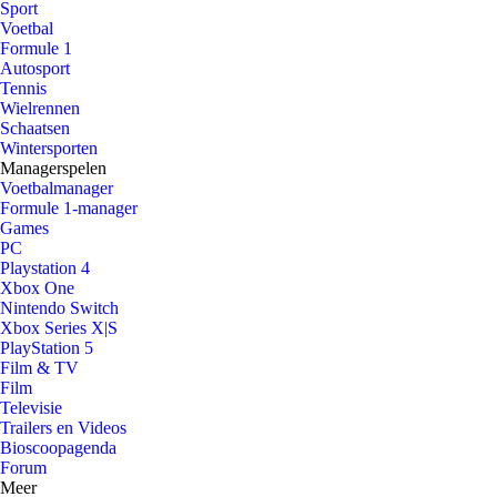
Sport
Voetbal
Formule 1
Autosport
Tennis
Wielrennen
Schaatsen
Wintersporten
Managerspelen
Voetbalmanager
Formule 1-manager
Games
PC
Playstation 4
Xbox One
Nintendo Switch
Xbox Series X|S
PlayStation 5
Film & TV
Film
Televisie
Trailers en Videos
Bioscoopagenda
Forum
Meer