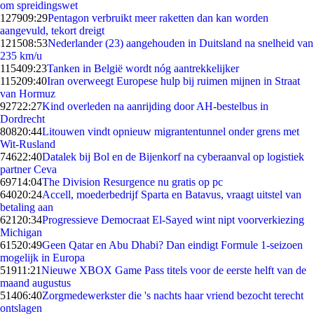
om spreidingswet
1279
09:29
Pentagon verbruikt meer raketten dan kan worden
aangevuld, tekort dreigt
1215
08:53
Nederlander (23) aangehouden in Duitsland na snelheid van
235 km/u
1154
09:23
Tanken in België wordt nóg aantrekkelijker
1152
09:40
Iran overweegt Europese hulp bij ruimen mijnen in Straat
van Hormuz
927
22:27
Kind overleden na aanrijding door AH-bestelbus in
Dordrecht
808
20:44
Litouwen vindt opnieuw migrantentunnel onder grens met
Wit-Rusland
746
22:40
Datalek bij Bol en de Bijenkorf na cyberaanval op logistiek
partner Ceva
697
14:04
The Division Resurgence nu gratis op pc
640
20:24
Accell, moederbedrijf Sparta en Batavus, vraagt uitstel van
betaling aan
621
20:34
Progressieve Democraat El-Sayed wint nipt voorverkiezing
Michigan
615
20:49
Geen Qatar en Abu Dhabi? Dan eindigt Formule 1-seizoen
mogelijk in Europa
519
11:21
Nieuwe XBOX Game Pass titels voor de eerste helft van de
maand augustus
514
06:40
Zorgmedewerkster die 's nachts haar vriend bezocht terecht
ontslagen