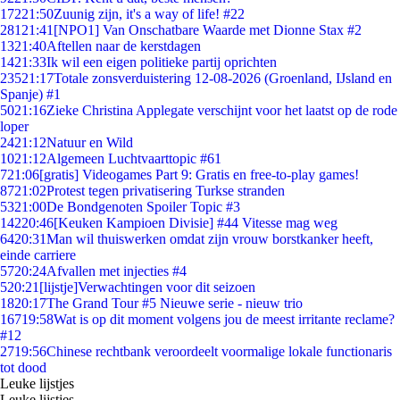
172
21:50
Zuunig zijn, it's a way of life! #22
281
21:41
[NPO1] Van Onschatbare Waarde met Dionne Stax #2
13
21:40
Aftellen naar de kerstdagen
14
21:33
Ik wil een eigen politieke partij oprichten
235
21:17
Totale zonsverduistering 12-08-2026 (Groenland, IJsland en
Spanje) #1
50
21:16
Zieke Christina Applegate verschijnt voor het laatst op de rode
loper
24
21:12
Natuur en Wild
10
21:12
Algemeen Luchtvaarttopic #61
7
21:06
[gratis] Videogames Part 9: Gratis en free-to-play games!
87
21:02
Protest tegen privatisering Turkse stranden
53
21:00
De Bondgenoten Spoiler Topic #3
142
20:46
[Keuken Kampioen Divisie] #44 Vitesse mag weg
64
20:31
Man wil thuiswerken omdat zijn vrouw borstkanker heeft,
einde carriere
57
20:24
Afvallen met injecties #4
5
20:21
[lijstje]Verwachtingen voor dit seizoen
18
20:17
The Grand Tour #5 Nieuwe serie - nieuw trio
167
19:58
Wat is op dit moment volgens jou de meest irritante reclame?
#12
27
19:56
Chinese rechtbank veroordeelt voormalige lokale functionaris
tot dood
Leuke lijstjes
Leuke lijstjes