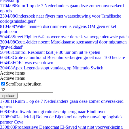
Petersburg
17
04/08
Ruim 1 op de 7 Nederlanders gaan deze zomer onverzekerd
op reis
23
04/08
Onderzoek naar flyers met waarschuwing voor 'Israëlische
oorlogsmisdadigers'
81
04/08
'Witte' mannen discrimineren is volgens OM geen enkel
probleem
5
04/08
Street Fighter 6-fans weer over de zeik vanwege nieuwste patch
30
04/08
Ceuta-leider noemt Marokkaanse grensaanval door migranten
'gruweldaad'
5
04/08
Control Resonant kost je 30 uur om uit te spelen
6
04/08
Grote natuurbrand Boschhuizerbergen groeit naar 100 hectare
6
04/08
FOK! was even down
2
04/08
Apex Legends stopt vandaag op Nintendo Switch
Actieve items
Actieve items
Scrollbar gebruiken
opslaan
17
08:11
Ruim 1 op de 7 Nederlanders gaan deze zomer onverzekerd
op reis
6
08:06
Kraftwerk brengt ruimteschip terug naar Eindhoven
12
08:04
Datalek bij Bol en de Bijenkorf na cyberaanval op logistiek
partner Ceva
33
08:03
Progressieve Democraat El-Sayed wint nipt voorverkiezing