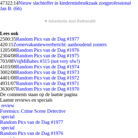
473
22:14
Nieuw slachtoffer in kindermisbruikzaak zorgprofessional
Jan B. (66)
▼ Advertentie door Refinery89
Lees ook
25
00:35
Random Pics van de Dag #1977
4
20:11
Zomervakantieweerbericht: aanhoudend zomers
12
05/08
Random Pics van de Dag #1976
23
04/08
Random Pics van de Dag #1975
7
03/08
VrijMiBabes #315 (not very sfw!)
41
03/08
Random Pics van de Dag #1974
30
02/08
Random Pics van de Dag #1973
44
01/08
Random Pics van de Dag #1972
49
31/07
Random Pics van de Dag #1971
36
30/07
Random Pics van de Dag #1970
De comments staan op de laatste pagina
Laatste reviews en specials
review
Forensics: Crime Scene Detective
special
Random Pics van de Dag #1977
special
Random Pics van de Dag #1976