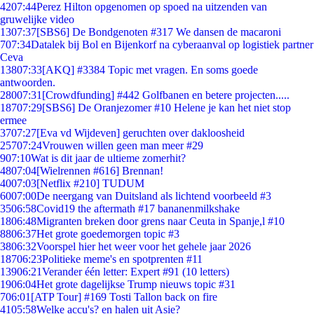
42
07:44
Perez Hilton opgenomen op spoed na uitzenden van
gruwelijke video
13
07:37
[SBS6] De Bondgenoten #317 We dansen de macaroni
7
07:34
Datalek bij Bol en Bijenkorf na cyberaanval op logistiek partner
Ceva
138
07:33
[AKQ] #3384 Topic met vragen. En soms goede
antwoorden.
280
07:31
[Crowdfunding] #442 Golfbanen en betere projecten.....
187
07:29
[SBS6] De Oranjezomer #10 Helene je kan het niet stop
ermee
37
07:27
[Eva vd Wijdeven] geruchten over dakloosheid
257
07:24
Vrouwen willen geen man meer #29
9
07:10
Wat is dit jaar de ultieme zomerhit?
48
07:04
[Wielrennen #616] Brennan!
40
07:03
[Netflix #210] TUDUM
60
07:00
De neergang van Duitsland als lichtend voorbeeld #3
35
06:58
Covid19 the aftermath #17 bananenmilkshake
18
06:48
Migranten breken door grens naar Ceuta in Spanje,l #10
88
06:37
Het grote goedemorgen topic #3
38
06:32
Voorspel hier het weer voor het gehele jaar 2026
187
06:23
Politieke meme's en spotprenten #11
139
06:21
Verander één letter: Expert #91 (10 letters)
19
06:04
Het grote dagelijkse Trump nieuws topic #31
7
06:01
[ATP Tour] #169 Tosti Tallon back on fire
41
05:58
Welke accu's? en halen uit Asie?