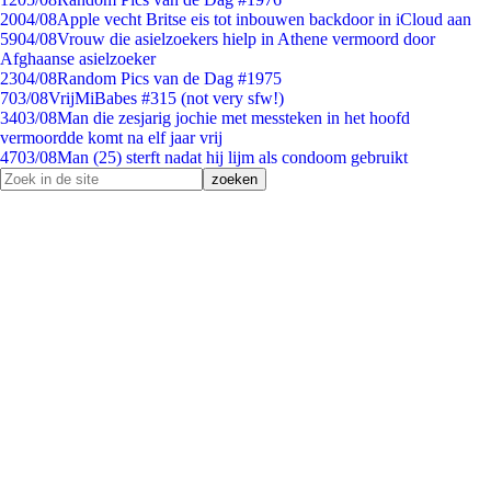
20
04/08
Apple vecht Britse eis tot inbouwen backdoor in iCloud aan
59
04/08
Vrouw die asielzoekers hielp in Athene vermoord door
Afghaanse asielzoeker
23
04/08
Random Pics van de Dag #1975
7
03/08
VrijMiBabes #315 (not very sfw!)
34
03/08
Man die zesjarig jochie met messteken in het hoofd
vermoordde komt na elf jaar vrij
47
03/08
Man (25) sterft nadat hij lijm als condoom gebruikt