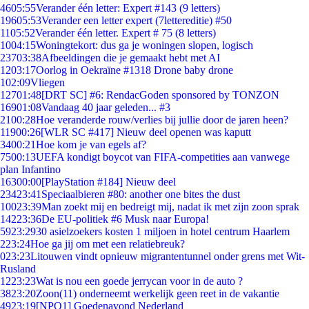
46
05:55
Verander één letter: Expert #143 (9 letters)
196
05:53
Verander een letter expert (7lettereditie) #50
11
05:52
Verander één letter. Expert # 75 (8 letters)
10
04:15
Woningtekort: dus ga je woningen slopen, logisch
237
03:38
Afbeeldingen die je gemaakt hebt met AI
12
03:17
Oorlog in Oekraïne #1318 Drone baby drone
1
02:09
Vliegen
127
01:48
[DRT SC] #6: RendacGoden sponsored by TONZON
169
01:08
Vandaag 40 jaar geleden... #3
21
00:28
Hoe veranderde rouw/verlies bij jullie door de jaren heen?
119
00:26
[WLR SC #417] Nieuw deel openen was kaputt
34
00:21
Hoe kom je van egels af?
75
00:13
UEFA kondigt boycot van FIFA-competities aan vanwege
plan Infantino
163
00:00
[PlayStation #184] Nieuw deel
234
23:41
Speciaalbieren #80: another one bites the dust
100
23:39
Man zoekt mij en bedreigt mij, nadat ik met zijn zoon sprak
142
23:36
De EU-politiek #6 Musk naar Europa!
59
23:29
30 asielzoekers kosten 1 miljoen in hotel centrum Haarlem
2
23:24
Hoe ga jij om met een relatiebreuk?
0
23:23
Litouwen vindt opnieuw migrantentunnel onder grens met Wit-
Rusland
12
23:23
Wat is nou een goede jerrycan voor in de auto ?
38
23:20
Zoon(11) onderneemt werkelijk geen reet in de vakantie
49
23:19
[NPO1] Goedenavond Nederland