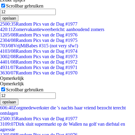
Scrollbar gebruiken
opslaan
25
00:35
Random Pics van de Dag #1977
4
20:11
Zomervakantieweerbericht: aanhoudend zomers
12
05/08
Random Pics van de Dag #1976
23
04/08
Random Pics van de Dag #1975
7
03/08
VrijMiBabes #315 (not very sfw!)
41
03/08
Random Pics van de Dag #1974
30
02/08
Random Pics van de Dag #1973
44
01/08
Random Pics van de Dag #1972
49
31/07
Random Pics van de Dag #1971
36
30/07
Random Pics van de Dag #1970
Opmerkelijk
Opmerkelijk
Scrollbar gebruiken
opslaan
6
06:40
Zorgmedewerkster die 's nachts haar vriend bezocht terecht
ontslagen
25
00:35
Random Pics van de Dag #1977
31
09:07
Dirk sluit supermarkt op de Wallen na golf van diefstal en
agressie
12
05/08
Random Pics van de Dag #1976