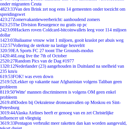
onder migranten Ceuta
48
23:33
Van den Brink zet nog eens 14 gemeenten onder toezicht om
spreidingswet
4
23:27
Zomervakantieweerbericht: aanhoudend zomers
6
23:25
The Division Resurgence nu gratis op pc
24
23:09
Hackers roven Coldcard-bitcoinwallets leeg voor 114 miljoen
dollar
14
23:03
Italiaanse vrouw wint 1 miljoen, gooit kraslot per abuis weg
1
22:57
Vollering de sterkste na lastige heuvelrit
3
20:59
EA Sports FC 27 toont The Grounds-modus
14
20:46
Long live the 7th of October
25
20:27
Random Pics van de Dag #1977
13
20:12
Nederlander (23) aangehouden in Duitsland na snelheid van
235 km/u
6
19:53
FOK! was even down
25
19:52
Lekker op vakantie naar Afghanistan volgens Taliban geen
probleem
81
19:50
'Witte' mannen discrimineren is volgens OM geen enkel
probleem
26
19:49
Doden bij Oekraïense droneaanvallen op Moskou en Sint-
Petersburg
30
19:44
Alaska Airlines heeft er genoeg van en zet Christelijke
influencer uit vliegtuig
36
19:33
Pentagon verbruikt meer raketten dan kan worden aangevuld,
tekort dreigt