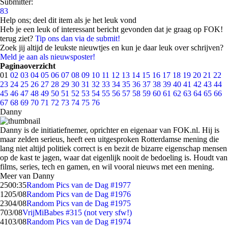
Submitter:
83
Help ons; deel dit item als je het leuk vond
Heb je een leuk of interessant bericht gevonden dat je graag op FOK!
terug ziet?
Tip ons dan via de submit!
Zoek jij altijd de leukste nieuwtjes en kun je daar leuk over schrijven?
Meld je aan als nieuwsposter!
Paginaoverzicht
01
02
03
04
05
06
07
08
09
10
11
12
13
14
15
16
17
18
19
20
21
22
23
24
25
26
27
28
29
30
31
32
33
34
35
36
37
38
39
40
41
42
43
44
45
46
47
48
49
50
51
52
53
54
55
56
57
58
59
60
61
62
63
64
65
66
67
68
69
70
71
72
73
74
75
76
Danny
Danny is de initiatiefnemer, oprichter en eigenaar van FOK.nl. Hij is
maar zelden serieus, heeft een uitgesproken Rotterdamse mening die
lang niet altijd politiek correct is en bezit de bizarre eigenschap mensen
op de kast te jagen, waar dat eigenlijk nooit de bedoeling is. Houdt van
films, series, tech en gamen, en wil vooral nieuws met een mening.
Meer van Danny
25
00:35
Random Pics van de Dag #1977
12
05/08
Random Pics van de Dag #1976
23
04/08
Random Pics van de Dag #1975
7
03/08
VrijMiBabes #315 (not very sfw!)
41
03/08
Random Pics van de Dag #1974