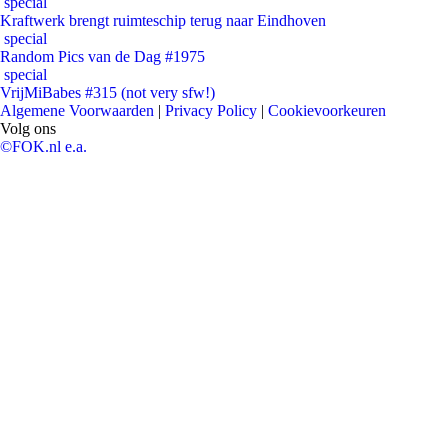
special
Kraftwerk brengt ruimteschip terug naar Eindhoven
special
Random Pics van de Dag #1975
special
VrijMiBabes #315 (not very sfw!)
Algemene Voorwaarden
|
Privacy Policy
|
Cookievoorkeuren
Volg ons
©FOK.nl e.a.