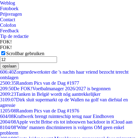
Weblog
Fotoboek
Prijsvragen
Contact
Colofon
Feedback
Tip de redactie
FOK!
FOK!
Scrollbar gebruiken
opslaan
6
06:40
Zorgmedewerkster die 's nachts haar vriend bezocht terecht
ontslagen
25
00:35
Random Pics van de Dag #1977
2
09:50
De FOK!Voetbalmanager 2026/2027 is begonnen
20
09:23
Tanken in België wordt nóg aantrekkelijker
31
09:07
Dirk sluit supermarkt op de Wallen na golf van diefstal en
agressie
12
05/08
Random Pics van de Dag #1976
6
04/08
Kraftwerk brengt ruimteschip terug naar Eindhoven
20
04/08
Apple vecht Britse eis tot inbouwen backdoor in iCloud aan
81
04/08
'Witte' mannen discrimineren is volgens OM geen enkel
probleem