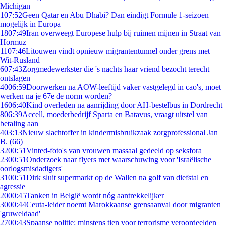
Michigan
1
07:52
Geen Qatar en Abu Dhabi? Dan eindigt Formule 1-seizoen
mogelijk in Europa
18
07:49
Iran overweegt Europese hulp bij ruimen mijnen in Straat van
Hormuz
11
07:46
Litouwen vindt opnieuw migrantentunnel onder grens met
Wit-Rusland
6
07:43
Zorgmedewerkster die 's nachts haar vriend bezocht terecht
ontslagen
40
06:59
Doorwerken na AOW-leeftijd vaker vastgelegd in cao's, moet
werken na je 67e de norm worden?
16
06:40
Kind overleden na aanrijding door AH-bestelbus in Dordrecht
8
06:39
Accell, moederbedrijf Sparta en Batavus, vraagt uitstel van
betaling aan
4
03:13
Nieuw slachtoffer in kindermisbruikzaak zorgprofessional Jan
B. (66)
32
00:51
Vinted-foto's van vrouwen massaal gedeeld op seksfora
23
00:51
Onderzoek naar flyers met waarschuwing voor 'Israëlische
oorlogsmisdadigers'
31
00:51
Dirk sluit supermarkt op de Wallen na golf van diefstal en
agressie
20
00:45
Tanken in België wordt nóg aantrekkelijker
30
00:44
Ceuta-leider noemt Marokkaanse grensaanval door migranten
'gruweldaad'
27
00:43
Spaanse politie: minstens tien voor terrorisme veroordeelden