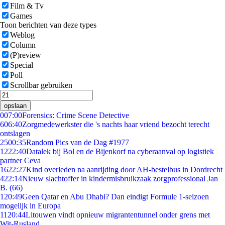
Film & Tv
Games
Toon berichten van deze types
Weblog
Column
(P)review
Special
Poll
Scrollbar gebruiken
opslaan
0
07:00
Forensics: Crime Scene Detective
6
06:40
Zorgmedewerkster die 's nachts haar vriend bezocht terecht
ontslagen
25
00:35
Random Pics van de Dag #1977
12
22:40
Datalek bij Bol en de Bijenkorf na cyberaanval op logistiek
partner Ceva
16
22:27
Kind overleden na aanrijding door AH-bestelbus in Dordrecht
4
22:14
Nieuw slachtoffer in kindermisbruikzaak zorgprofessional Jan
B. (66)
1
20:49
Geen Qatar en Abu Dhabi? Dan eindigt Formule 1-seizoen
mogelijk in Europa
11
20:44
Litouwen vindt opnieuw migrantentunnel onder grens met
Wit-Rusland