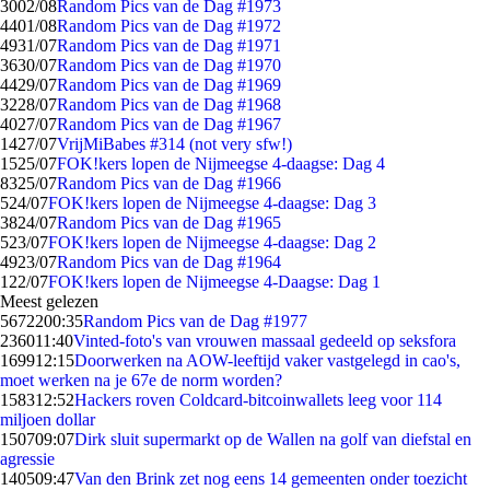
30
02/08
Random Pics van de Dag #1973
44
01/08
Random Pics van de Dag #1972
49
31/07
Random Pics van de Dag #1971
36
30/07
Random Pics van de Dag #1970
44
29/07
Random Pics van de Dag #1969
32
28/07
Random Pics van de Dag #1968
40
27/07
Random Pics van de Dag #1967
14
27/07
VrijMiBabes #314 (not very sfw!)
15
25/07
FOK!kers lopen de Nijmeegse 4-daagse: Dag 4
83
25/07
Random Pics van de Dag #1966
5
24/07
FOK!kers lopen de Nijmeegse 4-daagse: Dag 3
38
24/07
Random Pics van de Dag #1965
5
23/07
FOK!kers lopen de Nijmeegse 4-daagse: Dag 2
49
23/07
Random Pics van de Dag #1964
1
22/07
FOK!kers lopen de Nijmeegse 4-Daagse: Dag 1
Meest gelezen
56722
00:35
Random Pics van de Dag #1977
2360
11:40
Vinted-foto's van vrouwen massaal gedeeld op seksfora
1699
12:15
Doorwerken na AOW-leeftijd vaker vastgelegd in cao's,
moet werken na je 67e de norm worden?
1583
12:52
Hackers roven Coldcard-bitcoinwallets leeg voor 114
miljoen dollar
1507
09:07
Dirk sluit supermarkt op de Wallen na golf van diefstal en
agressie
1405
09:47
Van den Brink zet nog eens 14 gemeenten onder toezicht