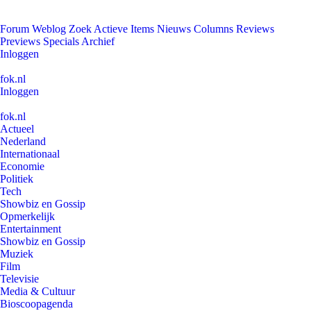
Forum
Weblog
Zoek
Actieve Items
Nieuws
Columns
Reviews
Previews
Specials
Archief
Inloggen
fok.nl
Inloggen
fok.nl
Actueel
Nederland
Internationaal
Economie
Politiek
Tech
Showbiz en Gossip
Opmerkelijk
Entertainment
Showbiz en Gossip
Muziek
Film
Televisie
Media & Cultuur
Bioscoopagenda