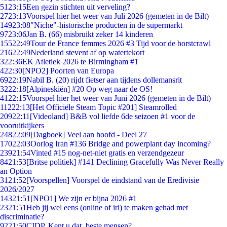
51
23:15
Een gezin stichten uit verveling?
27
23:13
Voorspel hier het weer van Juli 2026 (gemeten in de Bilt)
149
23:08
"Niche"-historische producten in de supermarkt
97
23:06
Jan B. (66) misbruikt zeker 14 kinderen
155
22:49
Tour de France femmes 2026 #3 Tijd voor de borstcrawl
216
22:49
Nederland stevent af op watertekort
3
22:36
EK Atletiek 2026 te Birmingham #1
4
22:30
[NPO2] Poorten van Europa
69
22:19
Nabil B. (20) rijdt fietser aan tijdens dollemansrit
32
22:18
[Alpineskiën] #20 Op weg naar de OS!
41
22:15
Voorspel hier het weer van Juni 2026 (gemeten in de Bilt)
112
22:13
[Het Officiële Steam Topic #201] Steamrolled
209
22:11
[Videoland] B&B vol liefde 6de seizoen #1 voor de
vooruitkijkers
248
22:09
[Dagboek] Veel aan hoofd - Deel 27
170
22:03
Oorlog Iran #136 Bridge and powerplant day incoming?
239
21:54
Vinted #15 nog-net-niet gratis en verzendgezeur
84
21:53
[Britse politiek] #141 Declining Gracefully Was Never Really
an Option
31
21:52
[Voorspellen] Voorspel de eindstand van de Eredivisie
2026/2027
143
21:51
[NPO1] We zijn er bijna 2026 #1
23
21:51
Heb jij wel eens (online of irl) te maken gehad met
discriminatie?
92
21:50
CIDP. Kent u dat, beste mensen?