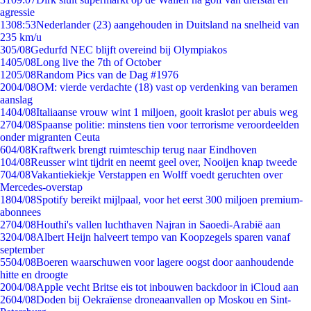
agressie
13
08:53
Nederlander (23) aangehouden in Duitsland na snelheid van
235 km/u
3
05/08
Gedurfd NEC blijft overeind bij Olympiakos
14
05/08
Long live the 7th of October
12
05/08
Random Pics van de Dag #1976
20
04/08
OM: vierde verdachte (18) vast op verdenking van beramen
aanslag
14
04/08
Italiaanse vrouw wint 1 miljoen, gooit kraslot per abuis weg
27
04/08
Spaanse politie: minstens tien voor terrorisme veroordeelden
onder migranten Ceuta
6
04/08
Kraftwerk brengt ruimteschip terug naar Eindhoven
1
04/08
Reusser wint tijdrit en neemt geel over, Nooijen knap tweede
7
04/08
Vakantiekiekje Verstappen en Wolff voedt geruchten over
Mercedes-overstap
18
04/08
Spotify bereikt mijlpaal, voor het eerst 300 miljoen premium-
abonnees
27
04/08
Houthi's vallen luchthaven Najran in Saoedi-Arabië aan
32
04/08
Albert Heijn halveert tempo van Koopzegels sparen vanaf
september
55
04/08
Boeren waarschuwen voor lagere oogst door aanhoudende
hitte en droogte
20
04/08
Apple vecht Britse eis tot inbouwen backdoor in iCloud aan
26
04/08
Doden bij Oekraïense droneaanvallen op Moskou en Sint-