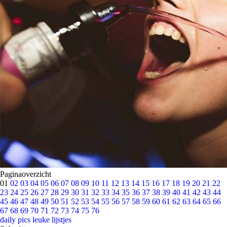
Paginaoverzicht
01
02
03
04
05
06
07
08
09
10
11
12
13
14
15
16
17
18
19
20
21
22
23
24
25
26
27
28
29
30
31
32
33
34
35
36
37
38
39
40
41
42
43
44
45
46
47
48
49
50
51
52
53
54
55
56
57
58
59
60
61
62
63
64
65
66
67
68
69
70
71
72
73
74
75
76
daily pics
leuke lijstjes