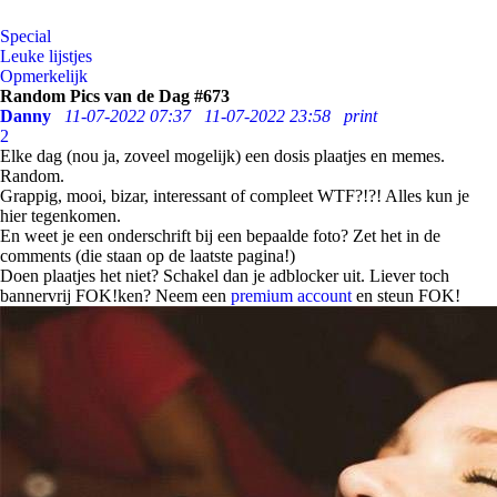
Special
Leuke lijstjes
Opmerkelijk
Random Pics van de Dag #673
Danny
11-07-2022 07:37
11-07-2022 23:58
print
2
Elke dag (nou ja, zoveel mogelijk) een dosis plaatjes en memes.
Random.
Grappig, mooi, bizar, interessant of compleet WTF?!?! Alles kun je
hier tegenkomen.
En weet je een onderschrift bij een bepaalde foto? Zet het in de
comments (die staan op de laatste pagina!)
Doen plaatjes het niet? Schakel dan je adblocker uit. Liever toch
bannervrij FOK!ken? Neem een
premium account
en steun FOK!