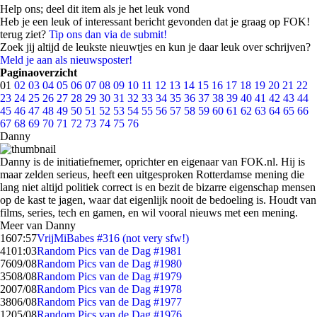
Help ons; deel dit item als je het leuk vond
Heb je een leuk of interessant bericht gevonden dat je graag op FOK!
terug ziet?
Tip ons dan via de submit!
Zoek jij altijd de leukste nieuwtjes en kun je daar leuk over schrijven?
Meld je aan als nieuwsposter!
Paginaoverzicht
01
02
03
04
05
06
07
08
09
10
11
12
13
14
15
16
17
18
19
20
21
22
23
24
25
26
27
28
29
30
31
32
33
34
35
36
37
38
39
40
41
42
43
44
45
46
47
48
49
50
51
52
53
54
55
56
57
58
59
60
61
62
63
64
65
66
67
68
69
70
71
72
73
74
75
76
Danny
Danny is de initiatiefnemer, oprichter en eigenaar van FOK.nl. Hij is
maar zelden serieus, heeft een uitgesproken Rotterdamse mening die
lang niet altijd politiek correct is en bezit de bizarre eigenschap mensen
op de kast te jagen, waar dat eigenlijk nooit de bedoeling is. Houdt van
films, series, tech en gamen, en wil vooral nieuws met een mening.
Meer van Danny
16
07:57
VrijMiBabes #316 (not very sfw!)
41
01:03
Random Pics van de Dag #1981
76
09/08
Random Pics van de Dag #1980
35
08/08
Random Pics van de Dag #1979
20
07/08
Random Pics van de Dag #1978
38
06/08
Random Pics van de Dag #1977
12
05/08
Random Pics van de Dag #1976