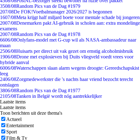
43
08/08
PostNL-bezorger steekt bewoner na ruzie over pakket
35
08/08
Random Pics van de Dag #1979
2
07/08
De FOK!Voetbalmanager 2026/2027 is begonnen
16
07/08
Meta krijgt half miljard boete voor mentale schade bij jongeren
20
07/08
Denemarken pakt AI-gebruik in scholen aan: extra mondelinge
examens
20
07/08
Random Pics van de Dag #1978
66
06/08
Onlyfans-model met G-cup wil als NASA-ambassadeur naar
maan
25
06/08
Huisarts per direct uit vak gezet om ernstig alcoholmisbruik
19
06/08
Drone met explosieven bij Duits vliegveld voedt vrees voor
hybride aanval
60
06/08
Waterschappen slaan alarm wegens droogte: Gereedschapskist
leeg
24
06/08
Zorgmedewerkster die 's nachts haar vriend bezocht terecht
ontslagen
38
06/08
Random Pics van de Dag #1977
21
05/08
Tanken in België wordt nóg aantrekkelijker
Laatste items
Laatste items
Toon berichten uit deze thema's
Actueel
Entertainment
Sport
Film & Tv