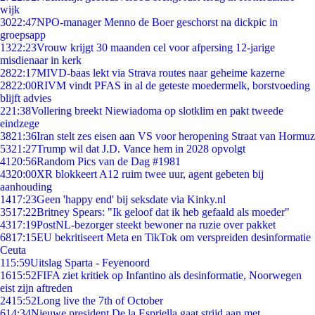
wijk
30
22:47
NPO-manager Menno de Boer geschorst na dickpic in
groepsapp
13
22:23
Vrouw krijgt 30 maanden cel voor afpersing 12-jarige
misdienaar in kerk
28
22:17
MIVD-baas lekt via Strava routes naar geheime kazerne
28
22:00
RIVM vindt PFAS in al de geteste moedermelk, borstvoeding
blijft advies
2
21:38
Vollering breekt Niewiadoma op slotklim en pakt tweede
eindzege
38
21:36
Iran stelt zes eisen aan VS voor heropening Straat van Hormuz
53
21:27
Trump wil dat J.D. Vance hem in 2028 opvolgt
41
20:56
Random Pics van de Dag #1981
43
20:00
XR blokkeert A12 ruim twee uur, agent gebeten bij
aanhouding
14
17:23
Geen 'happy end' bij seksdate via Kinky.nl
35
17:22
Britney Spears: "Ik geloof dat ik heb gefaald als moeder"
43
17:19
PostNL-bezorger steekt bewoner na ruzie over pakket
68
17:15
EU bekritiseert Meta en TikTok om verspreiden desinformatie
Ceuta
1
15:59
Uitslag Sparta - Feyenoord
16
15:52
FIFA ziet kritiek op Infantino als desinformatie, Noorwegen
eist zijn aftreden
24
15:52
Long live the 7th of October
6
14:34
Nieuwe president De la Espriella gaat strijd aan met