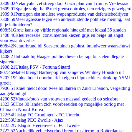
33
09:02
Netanyahu zet streep door Gaza-plan van Trumps Vredesraad
16
09:01
Spanje volgt Italië met grenscontroles, tien reizigers geweigerd
19
09:01
Pentagon eist snellere wapenproductie van defensiebedrijven
73
08:59
Meer agressie tegen een andersluidende politieke mening, laat
jij je intimideren?
6
08:51
Grote kans op vijfde regionale hittegolf met lokaal 35 graden
14
08:46
Kleurrecessie: consumenten kiezen grijs en beige uit angst
voor waardeverlies
6
08:42
Natuurbrand bij Soesterduinen geblust, brandweer waarschuwt
kijkers
14
08:21
Inbraak bij Haagse politie: dieven betrapt bij stelen illegale
sigaretten
19
08:21
Uitslag PSV - Fortuna Sittard
8
07:46
Mattel brengt Barbiepop van zangeres Whitney Houston uit
52
07:19
China boekt doorbraak in eigen chipmachines, druk op ASML
groeit
79
06:51
Israël meldt dood twee militairen in Zuid-Libanon, vergelding
aangekondigd
42
00:52
Vinted-foto's van vrouwen massaal gedeeld op seksfora
13
23:56
Hoe 30 landen zich voorbereiden op mogelijke oorlog met
China en Noord-Korea
1
22:54
Uitslag FC Groningen - FC Utrecht
2
22:53
Uitslag PEC Zwolle - Ajax
1
22:52
Uitslag sc Heerenveen - FC Twente
27
22:52
Nachtelijk gebiedsverbod brengt rust terug in Rotterdamse