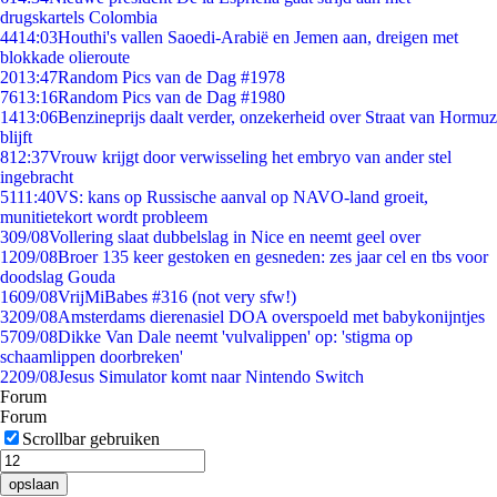
drugskartels Colombia
44
14:03
Houthi's vallen Saoedi-Arabië en Jemen aan, dreigen met
blokkade olieroute
20
13:47
Random Pics van de Dag #1978
76
13:16
Random Pics van de Dag #1980
14
13:06
Benzineprijs daalt verder, onzekerheid over Straat van Hormuz
blijft
8
12:37
Vrouw krijgt door verwisseling het embryo van ander stel
ingebracht
51
11:40
VS: kans op Russische aanval op NAVO-land groeit,
munitietekort wordt probleem
3
09/08
Vollering slaat dubbelslag in Nice en neemt geel over
12
09/08
Broer 135 keer gestoken en gesneden: zes jaar cel en tbs voor
doodslag Gouda
16
09/08
VrijMiBabes #316 (not very sfw!)
32
09/08
Amsterdams dierenasiel DOA overspoeld met babykonijntjes
57
09/08
Dikke Van Dale neemt 'vulvalippen' op: 'stigma op
schaamlippen doorbreken'
22
09/08
Jesus Simulator komt naar Nintendo Switch
Forum
Forum
Scrollbar gebruiken
opslaan