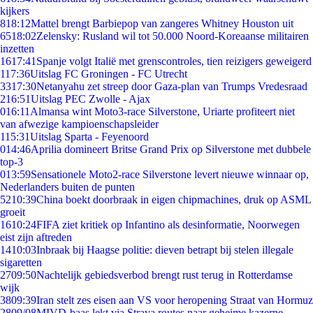
kijkers
8
18:12
Mattel brengt Barbiepop van zangeres Whitney Houston uit
65
18:02
Zelensky: Rusland wil tot 50.000 Noord-Koreaanse militairen
inzetten
16
17:41
Spanje volgt Italië met grenscontroles, tien reizigers geweigerd
1
17:36
Uitslag FC Groningen - FC Utrecht
33
17:30
Netanyahu zet streep door Gaza-plan van Trumps Vredesraad
2
16:51
Uitslag PEC Zwolle - Ajax
0
16:11
Almansa wint Moto3-race Silverstone, Uriarte profiteert niet
van afwezige kampioenschapsleider
1
15:31
Uitslag Sparta - Feyenoord
0
14:46
Aprilia domineert Britse Grand Prix op Silverstone met dubbele
top-3
0
13:59
Sensationele Moto2-race Silverstone levert nieuwe winnaar op,
Nederlanders buiten de punten
52
10:39
China boekt doorbraak in eigen chipmachines, druk op ASML
groeit
16
10:24
FIFA ziet kritiek op Infantino als desinformatie, Noorwegen
eist zijn aftreden
14
10:03
Inbraak bij Haagse politie: dieven betrapt bij stelen illegale
sigaretten
27
09:50
Nachtelijk gebiedsverbod brengt rust terug in Rotterdamse
wijk
38
09:39
Iran stelt zes eisen aan VS voor heropening Straat van Hormuz
28
09/08
MIVD-baas lekt via Strava routes naar geheime kazerne