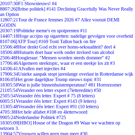
201
07:30
F1 Shownieuws! #4
88
07:26
[Britse politiek] #141 Declining Gracefully Was Never Really
an Option
128
07:21
Tour de France femmes 2026 #7 Allez vooruit DEMI
GODIN
203
07:19
Politieke meme's en spotprenten #11
144
07:18
Hoge accijns op sigaretten: nadelige gevolgen voor overheid
81
07:06
[ATP Tour] #169 Tosti Tallon back on fire
155
06:48
Hoe denkt God echt over homo-seksualiteit? deel 4
185
06:48
Huisarts doet haar werk onder invloed van alcohol
25
06:48
Hoogleraar: "Mensen worden steeds dommer" #2
177
06:46
Algemeen steektopic, waar er een steekje los zit #3
141
06:41
Afvallen met injecties #4
179
06:34
Unieke aanpak stopt jarenlange overlast in Rotterdamse wijk
81
06:05
Het grote dagelijkse Trump nieuws topic #31
183
05:58
Wat is jullie binnenhuistemperatuur? #81 Horrorzomer
211
05:54
Verander een letter expert (7lettereditie) #50
25
05:54
Verander één letter. Expert # 75 (8 letters)
60
05:51
Verander één letter: Expert #143 (9 letters)
153
05:48
Verander één letter: Expert #91 (10 letters)
47
05:38
Het hele alfabet #108 en 4letterwoord
99
05:24
Nederlandse Politiek #725
183
05:09
[HBO] House of the Dragon #9 Waar we wachten op
seizoen 3.
139
04:57
Vrouwen willen geen man meer #30