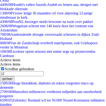
Ceuta
44
08/08
Houthi's vallen Saoedi-Arabië en Jemen aan, dreigen met
blokkade olieroute
13
08/08
Vrouw krijgt 30 maanden cel voor afpersing 12-jarige
misdienaar in kerk
43
08/08
PostNL-bezorger steekt bewoner na ruzie over pakket
26
08/08
Wegpiraat scheurt met 146 km/u door het centrum van
Amsterdam
7
08/08
Aanhoudende droogte veroorzaakt scheuren in dijken Zuid-
Holland
0
08/08
Van de Zandschulp overleeft matchpoints, ook Griekspoor
verder in Montreal
1
08/08
Excelsior opent seizoen met ruime zege op promovendus
Cambuur
Actieve items
Actieve items
Scrollbar gebruiken
opslaan
15
09:06
Hoge bloeddruk, diabetes en roken vergroten risico op
dementie
27
09:06
Manosfeer-influencers verdienen miljarden aan onzekerheid
jongeren
65
09:05
Zelensky: Rusland wil tot 50.000 Noord-Koreaanse militairen
inzetten