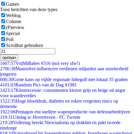
Games
Toon berichten van deze types
Weblog
Column
(P)review
Special
Poll
Scrollbar gebruiken
opslaan
16
07:57
VrijMiBabes #316 (not very sfw!)
27
06:38
Manosfeer-influencers verdienen miljarden aan onzekerheid
jongeren
6
06:30
Grote kans op vijfde regionale hittegolf met lokaal 35 graden
41
01:03
Random Pics van de Dag #1981
14
23:17
Kleurrecessie: consumenten kiezen grijs en beige uit angst
voor waardeverlies
15
22:35
Hoge bloeddruk, diabetes en roken vergroten risico op
dementie
19
22:06
Pentagon eist snellere wapenproductie van defensiebedrijven
1
19:31
Uitslag sc Heerenveen - FC Twente
2
19:28
Vollering breekt Niewiadoma op slotklim en pakt tweede
eindzege
6
18:34
Natuurbrand bij Soesterduinen geblust, brandweer waarschuwt