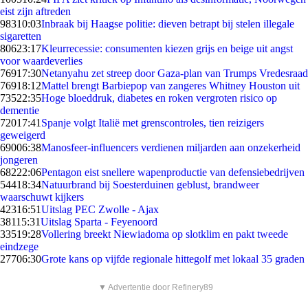
eist zijn aftreden
983
10:03
Inbraak bij Haagse politie: dieven betrapt bij stelen illegale
sigaretten
806
23:17
Kleurrecessie: consumenten kiezen grijs en beige uit angst
voor waardeverlies
769
17:30
Netanyahu zet streep door Gaza-plan van Trumps Vredesraad
769
18:12
Mattel brengt Barbiepop van zangeres Whitney Houston uit
735
22:35
Hoge bloeddruk, diabetes en roken vergroten risico op
dementie
720
17:41
Spanje volgt Italië met grenscontroles, tien reizigers
geweigerd
690
06:38
Manosfeer-influencers verdienen miljarden aan onzekerheid
jongeren
682
22:06
Pentagon eist snellere wapenproductie van defensiebedrijven
544
18:34
Natuurbrand bij Soesterduinen geblust, brandweer
waarschuwt kijkers
423
16:51
Uitslag PEC Zwolle - Ajax
381
15:31
Uitslag Sparta - Feyenoord
335
19:28
Vollering breekt Niewiadoma op slotklim en pakt tweede
eindzege
277
06:30
Grote kans op vijfde regionale hittegolf met lokaal 35 graden
▼ Advertentie door Refinery89