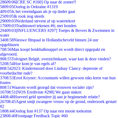
286
09:06
[CRE SC #160] Op naar de zomer!!
58
09:05
Oorlog in Oekraïne #1319
4
09:05
Is het vreemdgaan als je op tinder gaat
25
09:05
Ik rook nog steeds
290
09:03
Nederland stevent af op watertekort
170
09:03
Traditioneel tekenen #6; met honden
294
09:03
[INFLUENCERS #297] Toetjes & Bevers & Zwemmen in
water
34
08:58
Nieuwe flitspaal in Hollandscheveld binnen 24 uur
opgeblazen
7
08:56
Man koopt honkbalknuppel en wordt direct opgepakt en
afgevoerd.
9
08:55
Tolvignet België, overzichtskaart, waar kan ik deze vinden?
52
08:54
Hoe kom je van egels af?
8
08:54
2023: Kindermoord door Lindsay Clancy: depressie of
voorbedachte rade?
37
08:53
Errol Keyner: Accountants willen gewoon niks leren van hun
fouten
8
08:51
Waarom wordt gezegd dat vrouwen socialer zijn?
167
08:51
[NOS Eredivisie #298] We gaan staken
44
08:48
Hoeveel geld spendeer jij aan je beginnende relatie?
267
08:45
Agent smijt zwangere vrouw op de grond, onderzoek gestart
#2
18
08:44
Oorlog Iran #137 Op naar een mooie toekomst
238
08:40
Frontpage Feedback Topic #60