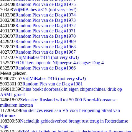
23
04/08
Random Pics van de Dag #1975
7
03/08
VrijMiBabes #315 (not very sfw!)
41
03/08
Random Pics van de Dag #1974
30
02/08
Random Pics van de Dag #1973
44
01/08
Random Pics van de Dag #1972
49
31/07
Random Pics van de Dag #1971
36
30/07
Random Pics van de Dag #1970
44
29/07
Random Pics van de Dag #1969
32
28/07
Random Pics van de Dag #1968
40
27/07
Random Pics van de Dag #1967
14
27/07
VrijMiBabes #314 (not very sfw!)
15
25/07
FOK!kers lopen de Nijmeegse 4-daagse: Dag 4
83
25/07
Random Pics van de Dag #1966
Meest gelezen
99907
07:57
VrijMiBabes #316 (not very sfw!)
50028
01:03
Random Pics van de Dag #1981
1999
10:39
China boekt doorbraak in eigen chipmachines, druk op
ASML groeit
1466
18:02
Zelensky: Rusland wil tot 50.000 Noord-Koreaanse
militairen inzetten
1172
09:39
Iran stelt zes eisen aan VS voor heropening Straat van
Hormuz
1083
09:50
Nachtelijk gebiedsverbod brengt rust terug in Rotterdamse
wijk
1005
10:24
FIFA ziet kritiek op Infantino als desinformatie, Noorwegen