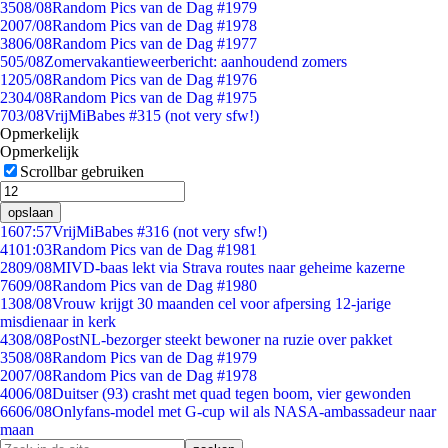
35
08/08
Random Pics van de Dag #1979
20
07/08
Random Pics van de Dag #1978
38
06/08
Random Pics van de Dag #1977
5
05/08
Zomervakantieweerbericht: aanhoudend zomers
12
05/08
Random Pics van de Dag #1976
23
04/08
Random Pics van de Dag #1975
7
03/08
VrijMiBabes #315 (not very sfw!)
Opmerkelijk
Opmerkelijk
Scrollbar gebruiken
opslaan
16
07:57
VrijMiBabes #316 (not very sfw!)
41
01:03
Random Pics van de Dag #1981
28
09/08
MIVD-baas lekt via Strava routes naar geheime kazerne
76
09/08
Random Pics van de Dag #1980
13
08/08
Vrouw krijgt 30 maanden cel voor afpersing 12-jarige
misdienaar in kerk
43
08/08
PostNL-bezorger steekt bewoner na ruzie over pakket
35
08/08
Random Pics van de Dag #1979
20
07/08
Random Pics van de Dag #1978
40
06/08
Duitser (93) crasht met quad tegen boom, vier gewonden
66
06/08
Onlyfans-model met G-cup wil als NASA-ambassadeur naar
maan