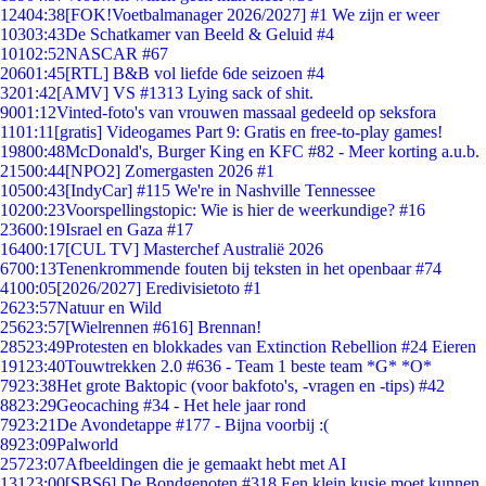
124
04:38
[FOK!Voetbalmanager 2026/2027] #1 We zijn er weer
103
03:43
De Schatkamer van Beeld & Geluid #4
101
02:52
NASCAR #67
206
01:45
[RTL] B&B vol liefde 6de seizoen #4
32
01:42
[AMV] VS #1313 Lying sack of shit.
90
01:12
Vinted-foto's van vrouwen massaal gedeeld op seksfora
11
01:11
[gratis] Videogames Part 9: Gratis en free-to-play games!
198
00:48
McDonald's, Burger King en KFC #82 - Meer korting a.u.b.
215
00:44
[NPO2] Zomergasten 2026 #1
105
00:43
[IndyCar] #115 We're in Nashville Tennessee
102
00:23
Voorspellingstopic: Wie is hier de weerkundige? #16
236
00:19
Israel en Gaza #17
164
00:17
[CUL TV] Masterchef Australië 2026
67
00:13
Tenenkrommende fouten bij teksten in het openbaar #74
41
00:05
[2026/2027] Eredivisietoto #1
26
23:57
Natuur en Wild
256
23:57
[Wielrennen #616] Brennan!
285
23:49
Protesten en blokkades van Extinction Rebellion #24 Eieren
191
23:40
Touwtrekken 2.0 #636 - Team 1 beste team *G* *O*
79
23:38
Het grote Baktopic (voor bakfoto's, -vragen en -tips) #42
88
23:29
Geocaching #34 - Het hele jaar rond
79
23:21
De Avondetappe #177 - Bijna voorbij :(
89
23:09
Palworld
257
23:07
Afbeeldingen die je gemaakt hebt met AI
131
23:00
[SBS6] De Bondgenoten #318 Een klein kusje moet kunnen