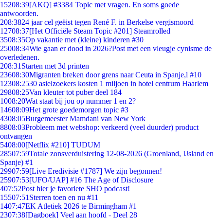
152
08:39
[AKQ] #3384 Topic met vragen. En soms goede
antwoorden.
2
08:38
24 jaar cel geëist tegen René F. in Berkelse vergismoord
127
08:37
[Het Officiële Steam Topic #201] Steamrolled
35
08:35
Op vakantie met (kleine) kinderen #30
250
08:34
Wie gaan er dood in 2026?Post met een vleugje cynisme de
overledenen.
2
08:31
Starten met 3d printen
236
08:30
Migranten breken door grens naar Ceuta in Spanje,l #10
123
08:25
30 asielzoekers kosten 1 miljoen in hotel centrum Haarlem
298
08:25
Van kleuter tot puber deel 184
10
08:20
Wat staat bij jou op nummer 1 en 2?
146
08:09
Het grote goedemorgen topic #3
43
08:05
Burgemeester Mamdani van New York
88
08:03
Probleem met webshop: verkeerd (veel duurder) product
ontvangen
54
08:00
[Netflix #210] TUDUM
285
07:59
Totale zonsverduistering 12-08-2026 (Groenland, IJsland en
Spanje) #1
299
07:59
[Live Eredivisie #1787] We zijn begonnen!
259
07:53
[UFO/UAP] #16 The Age of Disclosure
4
07:52
Post hier je favoriete SHO podcast!
155
07:51
Sterren toen en nu #11
14
07:47
EK Atletiek 2026 te Birmingham #1
23
07:38
[Dagboek] Veel aan hoofd - Deel 28