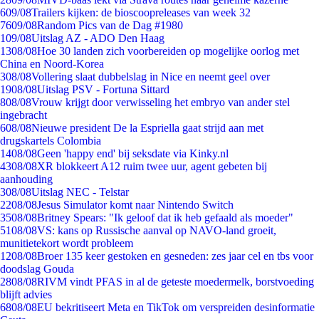
6
09/08
Trailers kijken: de bioscoopreleases van week 32
76
09/08
Random Pics van de Dag #1980
1
09/08
Uitslag AZ - ADO Den Haag
13
08/08
Hoe 30 landen zich voorbereiden op mogelijke oorlog met
China en Noord-Korea
3
08/08
Vollering slaat dubbelslag in Nice en neemt geel over
19
08/08
Uitslag PSV - Fortuna Sittard
8
08/08
Vrouw krijgt door verwisseling het embryo van ander stel
ingebracht
6
08/08
Nieuwe president De la Espriella gaat strijd aan met
drugskartels Colombia
14
08/08
Geen 'happy end' bij seksdate via Kinky.nl
43
08/08
XR blokkeert A12 ruim twee uur, agent gebeten bij
aanhouding
3
08/08
Uitslag NEC - Telstar
22
08/08
Jesus Simulator komt naar Nintendo Switch
35
08/08
Britney Spears: "Ik geloof dat ik heb gefaald als moeder"
51
08/08
VS: kans op Russische aanval op NAVO-land groeit,
munitietekort wordt probleem
12
08/08
Broer 135 keer gestoken en gesneden: zes jaar cel en tbs voor
doodslag Gouda
28
08/08
RIVM vindt PFAS in al de geteste moedermelk, borstvoeding
blijft advies
68
08/08
EU bekritiseert Meta en TikTok om verspreiden desinformatie