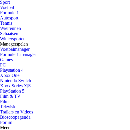
Sport
Voetbal
Formule 1
Autosport
Tennis
Wielrennen
Schaatsen
Wintersporten
Managerspelen
Voetbalmanager
Formule 1-manager
Games
PC
Playstation 4
Xbox One
Nintendo Switch
Xbox Series X|S
PlayStation 5
Film & TV
Film
Televisie
Trailers en Videos
Bioscoopagenda
Forum
Meer