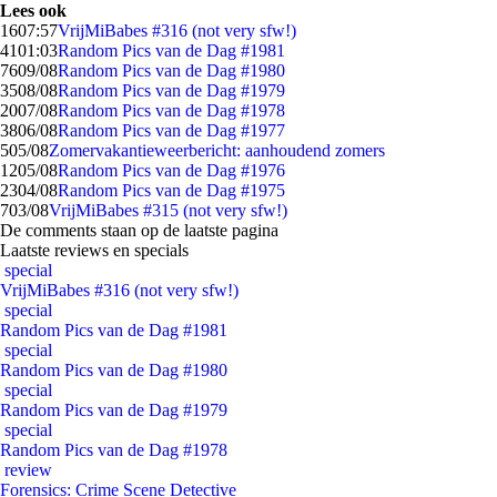
Lees ook
16
07:57
VrijMiBabes #316 (not very sfw!)
41
01:03
Random Pics van de Dag #1981
76
09/08
Random Pics van de Dag #1980
35
08/08
Random Pics van de Dag #1979
20
07/08
Random Pics van de Dag #1978
38
06/08
Random Pics van de Dag #1977
5
05/08
Zomervakantieweerbericht: aanhoudend zomers
12
05/08
Random Pics van de Dag #1976
23
04/08
Random Pics van de Dag #1975
7
03/08
VrijMiBabes #315 (not very sfw!)
De comments staan op de laatste pagina
Laatste reviews en specials
special
VrijMiBabes #316 (not very sfw!)
special
Random Pics van de Dag #1981
special
Random Pics van de Dag #1980
special
Random Pics van de Dag #1979
special
Random Pics van de Dag #1978
review
Forensics: Crime Scene Detective