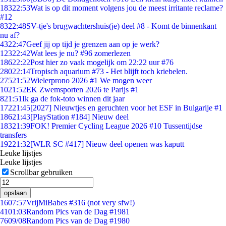
183
22:53
Wat is op dit moment volgens jou de meest irritante reclame?
#12
83
22:48
SV-tje's brugwachtershuis(je) deel #8 - Komt de binnenkant
nu af?
43
22:47
Geef jij op tijd je grenzen aan op je werk?
123
22:42
Wat lees je nu? #96 zomerlezen
186
22:22
Post hier zo vaak mogelijk om 22:22 uur #76
280
22:14
Tropisch aquarium #73 - Het blijft toch kriebelen.
275
21:52
Wielerprono 2026 #1 We mogen weer
10
21:52
EK Zwemsporten 2026 te Parijs #1
8
21:51
Ik ga de fok-toto winnen dit jaar
172
21:45
[2027] Nieuwtjes en geruchten voor het ESF in Bulgarije #1
186
21:43
[PlayStation #184] Nieuw deel
183
21:39
FOK! Premier Cycling League 2026 #10 Tussentijdse
transfers
192
21:32
[WLR SC #417] Nieuw deel openen was kaputt
Leuke lijstjes
Leuke lijstjes
Scrollbar gebruiken
opslaan
16
07:57
VrijMiBabes #316 (not very sfw!)
41
01:03
Random Pics van de Dag #1981
76
09/08
Random Pics van de Dag #1980