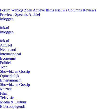
Forum
Weblog
Zoek
Actieve Items
Nieuws
Columns
Reviews
Previews
Specials
Archief
Inloggen
fok.nl
Inloggen
fok.nl
Actueel
Nederland
Internationaal
Economie
Politiek
Tech
Showbiz en Gossip
Opmerkelijk
Entertainment
Showbiz en Gossip
Muziek
Film
Televisie
Media & Cultuur
Bioscoopagenda