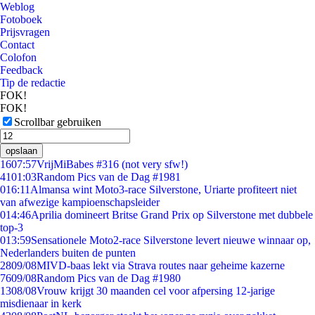
Weblog
Fotoboek
Prijsvragen
Contact
Colofon
Feedback
Tip de redactie
FOK!
FOK!
Scrollbar gebruiken
opslaan
16
07:57
VrijMiBabes #316 (not very sfw!)
41
01:03
Random Pics van de Dag #1981
0
16:11
Almansa wint Moto3-race Silverstone, Uriarte profiteert niet
van afwezige kampioenschapsleider
0
14:46
Aprilia domineert Britse Grand Prix op Silverstone met dubbele
top-3
0
13:59
Sensationele Moto2-race Silverstone levert nieuwe winnaar op,
Nederlanders buiten de punten
28
09/08
MIVD-baas lekt via Strava routes naar geheime kazerne
76
09/08
Random Pics van de Dag #1980
13
08/08
Vrouw krijgt 30 maanden cel voor afpersing 12-jarige
misdienaar in kerk