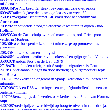
misdienaar in kerk
38
09:46
PostNL-bezorger steekt bewoner na ruzie over pakket
6
09:45
Trailers kijken: de bioscoopreleases van week 32
25
09:32
Wegpiraat scheurt met 146 km/u door het centrum van
Amsterdam
7
09:28
Aanhoudende droogte veroorzaakt scheuren in dijken Zuid-
Holland
0
08:59
Van de Zandschulp overleeft matchpoints, ook Griekspoor
verder in Montreal
1
08:56
Excelsior opent seizoen met ruime zege op promovendus
Cambuur
2
08:35
Nieuw te streamen in augustus
4
04:46
Niewiadoma profiteert van pokerspel en grijpt geel op Ventoux
35
00:07
Random Pics van de Dag #1979
27
18:47
Italië hindert reizigers uit Spanje na migratiecrisis Ceuta
24
18:31
Vier aanhoudingen na doodsbedreiging burgemeester Depla
van Breda
11
18:26
Smokkelbende opgerold in Spanje, verdienden miljoenen aan
migranten
37
07/08
CDA en D66 willen ingrijpen tegen 'gluurbrillen' die mensen
ongemerkt filmen
11
07/08
Benzineprijs daalt verder, onzekerheid over Straat van Hormuz
blijft
42
07/08
Voedselprijzen wereldwijd op hoogste niveau in ruim drie jaar
23
07/08
Quake krijgt na 30 jaar een gratis uitbreiding