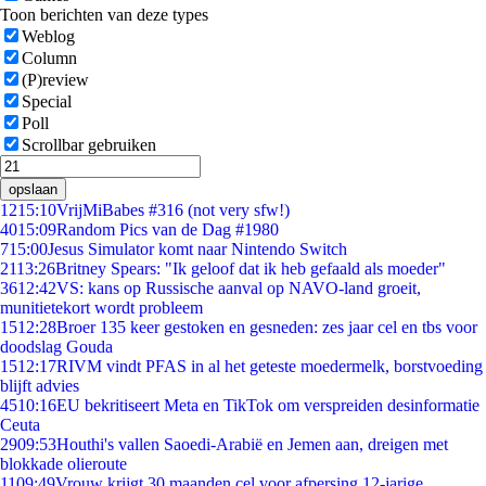
Toon berichten van deze types
Weblog
Column
(P)review
Special
Poll
Scrollbar gebruiken
opslaan
12
15:10
VrijMiBabes #316 (not very sfw!)
40
15:09
Random Pics van de Dag #1980
7
15:00
Jesus Simulator komt naar Nintendo Switch
21
13:26
Britney Spears: "Ik geloof dat ik heb gefaald als moeder"
36
12:42
VS: kans op Russische aanval op NAVO-land groeit,
munitietekort wordt probleem
15
12:28
Broer 135 keer gestoken en gesneden: zes jaar cel en tbs voor
doodslag Gouda
15
12:17
RIVM vindt PFAS in al het geteste moedermelk, borstvoeding
blijft advies
45
10:16
EU bekritiseert Meta en TikTok om verspreiden desinformatie
Ceuta
29
09:53
Houthi's vallen Saoedi-Arabië en Jemen aan, dreigen met
blokkade olieroute
11
09:49
Vrouw krijgt 30 maanden cel voor afpersing 12-jarige