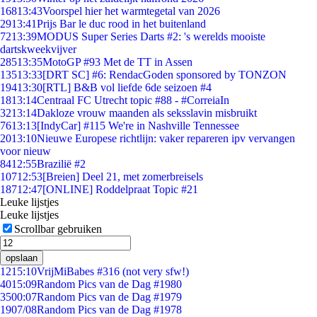
168
13:43
Voorspel hier het warmtegetal van 2026
29
13:41
Prijs Bar le duc rood in het buitenland
72
13:39
MODUS Super Series Darts #2: 's werelds mooiste
dartskweekvijver
285
13:35
MotoGP #93 Met de TT in Assen
135
13:33
[DRT SC] #6: RendacGoden sponsored by TONZON
194
13:30
[RTL] B&B vol liefde 6de seizoen #4
18
13:14
Centraal FC Utrecht topic #88 - #CorreiaIn
32
13:14
Dakloze vrouw maanden als seksslavin misbruikt
76
13:13
[IndyCar] #115 We're in Nashville Tennessee
20
13:10
Nieuwe Europese richtlijn: vaker repareren ipv vervangen
voor nieuw
84
12:55
Brazilië #2
107
12:53
[Breien] Deel 21, met zomerbreisels
187
12:47
[ONLINE] Roddelpraat Topic #21
Leuke lijstjes
Leuke lijstjes
Scrollbar gebruiken
opslaan
12
15:10
VrijMiBabes #316 (not very sfw!)
40
15:09
Random Pics van de Dag #1980
35
00:07
Random Pics van de Dag #1979
19
07/08
Random Pics van de Dag #1978