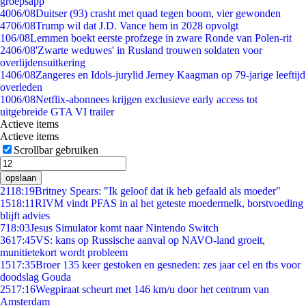
groepsapp
40
06/08
Duitser (93) crasht met quad tegen boom, vier gewonden
47
06/08
Trump wil dat J.D. Vance hem in 2028 opvolgt
1
06/08
Lemmen boekt eerste profzege in zware Ronde van Polen-rit
24
06/08
'Zwarte weduwes' in Rusland trouwen soldaten voor
overlijdensuitkering
14
06/08
Zangeres en Idols-jurylid Jerney Kaagman op 79-jarige leeftijd
overleden
10
06/08
Netflix-abonnees krijgen exclusieve early access tot
uitgebreide GTA VI trailer
Actieve items
Actieve items
Scrollbar gebruiken
opslaan
21
18:19
Britney Spears: "Ik geloof dat ik heb gefaald als moeder"
15
18:11
RIVM vindt PFAS in al het geteste moedermelk, borstvoeding
blijft advies
7
18:03
Jesus Simulator komt naar Nintendo Switch
36
17:45
VS: kans op Russische aanval op NAVO-land groeit,
munitietekort wordt probleem
15
17:35
Broer 135 keer gestoken en gesneden: zes jaar cel en tbs voor
doodslag Gouda
25
17:16
Wegpiraat scheurt met 146 km/u door het centrum van
Amsterdam