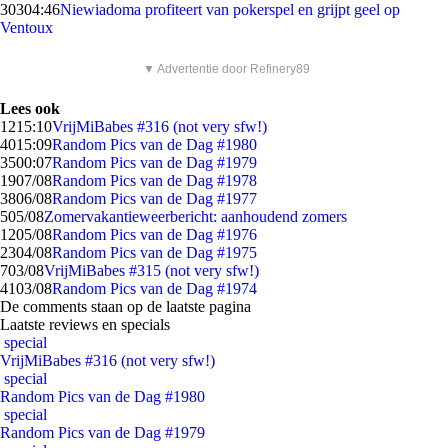
303
04:46
Niewiadoma profiteert van pokerspel en grijpt geel op
Ventoux
▼ Advertentie door Refinery89
Lees ook
12
15:10
VrijMiBabes #316 (not very sfw!)
40
15:09
Random Pics van de Dag #1980
35
00:07
Random Pics van de Dag #1979
19
07/08
Random Pics van de Dag #1978
38
06/08
Random Pics van de Dag #1977
5
05/08
Zomervakantieweerbericht: aanhoudend zomers
12
05/08
Random Pics van de Dag #1976
23
04/08
Random Pics van de Dag #1975
7
03/08
VrijMiBabes #315 (not very sfw!)
41
03/08
Random Pics van de Dag #1974
De comments staan op de laatste pagina
Laatste reviews en specials
special
VrijMiBabes #316 (not very sfw!)
special
Random Pics van de Dag #1980
special
Random Pics van de Dag #1979