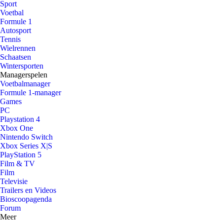
Sport
Voetbal
Formule 1
Autosport
Tennis
Wielrennen
Schaatsen
Wintersporten
Managerspelen
Voetbalmanager
Formule 1-manager
Games
PC
Playstation 4
Xbox One
Nintendo Switch
Xbox Series X|S
PlayStation 5
Film & TV
Film
Televisie
Trailers en Videos
Bioscoopagenda
Forum
Meer