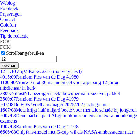
Weblog
Fotoboek
Prijsvragen
Contact
Colofon
Feedback
Tip de redactie
FOK!
FOK!
Scrollbar gebruiken
opslaan
12
15:10
VrijMiBabes #316 (not very sfw!)
40
15:09
Random Pics van de Dag #1980
11
09:49
Vrouw krijgt 30 maanden cel voor afpersing 12-jarige
misdienaar in kerk
38
09:46
PostNL-bezorger steekt bewoner na ruzie over pakket
35
00:07
Random Pics van de Dag #1979
2
07/08
De FOK!Voetbalmanager 2026/2027 is begonnen
16
07/08
Meta krijgt half miljard boete voor mentale schade bij jongeren
20
07/08
Denemarken pakt AI-gebruik in scholen aan: extra mondelinge
examens
19
07/08
Random Pics van de Dag #1978
66
06/08
Onlyfans-model met G-cup wil als NASA-ambassadeur naar