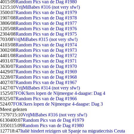
40
15:09
Random Pics van de Dag #1980
12
15:10
VrijMiBabes #316 (not very sfw!)
35
00:07
Random Pics van de Dag #1979
19
07/08
Random Pics van de Dag #1978
38
06/08
Random Pics van de Dag #1977
12
05/08
Random Pics van de Dag #1976
23
04/08
Random Pics van de Dag #1975
7
03/08
VrijMiBabes #315 (not very sfw!)
41
03/08
Random Pics van de Dag #1974
30
02/08
Random Pics van de Dag #1973
44
01/08
Random Pics van de Dag #1972
49
31/07
Random Pics van de Dag #1971
36
30/07
Random Pics van de Dag #1970
44
29/07
Random Pics van de Dag #1969
32
28/07
Random Pics van de Dag #1968
40
27/07
Random Pics van de Dag #1967
14
27/07
VrijMiBabes #314 (not very sfw!)
15
25/07
FOK!kers lopen de Nijmeegse 4-daagse: Dag 4
83
25/07
Random Pics van de Dag #1966
5
24/07
FOK!kers lopen de Nijmeegse 4-daagse: Dag 3
Meest gelezen
73797
15:10
VrijMiBabes #316 (not very sfw!)
61304
00:07
Random Pics van de Dag #1979
33501
15:09
Random Pics van de Dag #1980
1277
18:47
Italië hindert reizigers uit Spanje na migratiecrisis Ceuta