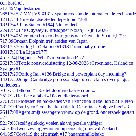
een bord telt
3
17:45
Mijn testament
268
17:45
[AMV] VS #1312 spammers van de internationale rechtsorde
123
17:44
Buitenlandse steden lepeltopic #268
183
17:43
[PlayStation #184] Nieuw deel
229
17:40
The Odyssey (Christopher Nolan) 17 juli 2026
153
17:40
Migranten breken door grens naar Ceuta in Spanje,l #10
7
17:39
Orkaan Dolphin treft zuiden van Japan
187
17:37
Oorlog in Oekraïne #1318 Drone baby drone
103
17:36
[La Liga #177]
45
17:34
[Dagboek] What's in your head? #2
262
17:33
Totale zonsverduistering 12-08-2026 (Groenland, IJsland en
Spanje) #1
252
17:29
Oorlog Iran #136 Bridge and powerplant day incoming?
142
17:22
Jonge Cambridge professor stapt op na claims over plagiaat
en leugens
70
17:13
Teltopic #1567 tel door en door en door....
35
17:12
Het hele alfabet #108 en 4letterwoord
276
17:11
Protesten en blokkades van Extinction Rebellion #24 Eieren
78
17:10
Franky en Coen bakken friet in Oekraïne - Volg ze hier! #3
264
17:08
Agent smijt zwangere vrouw op de grond, onderzoek gestart
#2
52
17:08
Jezelf gelukkig voelen als vrijgezelle vijftiger
24
17:06
Twee zwaargewonden bij eenzijdig ongeval Zeeland.
64
16:57
Covid19 the aftermath #17 bananenmilkshake