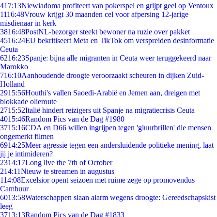
4
17:13
Niewiadoma profiteert van pokerspel en grijpt geel op Ventoux
11
16:48
Vrouw krijgt 30 maanden cel voor afpersing 12-jarige
misdienaar in kerk
38
16:48
PostNL-bezorger steekt bewoner na ruzie over pakket
45
16:24
EU bekritiseert Meta en TikTok om verspreiden desinformatie
Ceuta
62
16:23
Spanje: bijna alle migranten in Ceuta weer teruggekeerd naar
Marokko
7
16:10
Aanhoudende droogte veroorzaakt scheuren in dijken Zuid-
Holland
29
15:56
Houthi's vallen Saoedi-Arabië en Jemen aan, dreigen met
blokkade olieroute
27
15:52
Italië hindert reizigers uit Spanje na migratiecrisis Ceuta
40
15:46
Random Pics van de Dag #1980
37
15:16
CDA en D66 willen ingrijpen tegen 'gluurbrillen' die mensen
ongemerkt filmen
69
14:25
Meer agressie tegen een andersluidende politieke mening, laat
jij je intimideren?
23
14:17
Long live the 7th of October
2
14:11
Nieuw te streamen in augustus
1
14:08
Excelsior opent seizoen met ruime zege op promovendus
Cambuur
60
13:58
Waterschappen slaan alarm wegens droogte: Gereedschapskist
leeg
37
13:13
Random Pics van de Dag #1833