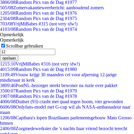
38
06/08
Random Pics van de Dag #1977
5
05/08
Zomervakantieweerbericht: aanhoudend zomers
12
05/08
Random Pics van de Dag #1976
23
04/08
Random Pics van de Dag #1975
7
03/08
VrijMiBabes #315 (not very sfw!)
41
03/08
Random Pics van de Dag #1974
Opmerkelijk
Opmerkelijk
Scrollbar gebruiken
opslaan
12
15:10
VrijMiBabes #316 (not very sfw!)
40
15:09
Random Pics van de Dag #1980
11
09:49
Vrouw krijgt 30 maanden cel voor afpersing 12-jarige
misdienaar in kerk
38
09:46
PostNL-bezorger steekt bewoner na ruzie over pakket
35
00:07
Random Pics van de Dag #1979
19
07/08
Random Pics van de Dag #1978
40
06/08
Duitser (93) crasht met quad tegen boom, vier gewonden
66
06/08
Onlyfans-model met G-cup wil als NASA-ambassadeur naar
maan
12
06/08
Capibara's lopen Braziliaans parlementsgebouw Mato Grosso
binnen
24
06/08
Zorgmedewerkster die 's nachts haar vriend bezocht terecht
ontslagen