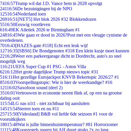
74
16:57
Trump wil dat J.D. Vance hem in 2028 opvolgt
241
16:56
De bezuinigingen bij de NPO
125
16:54
Nederland toen
269
16:51
[NET5] Het blok 2026 #32 Blokkendozen
55
16:50
Eeuwig voortleven
6
16:49
EK Atletiek 2026 te Birmingham #1
248
16:45
Wie gaan er dood in 2026?Post met een vleugje cynisme de
overledenen.
70
16:43
[HAZES-gate #118] Echt een leuk wijf
127
16:35
[SBS6] De Bondgenoten #318 Een klein kusje moet kunnen
22
16:28
Weer een parkeergarage dicht in Dordrecht, auto's zo snel
mogelijk weg
1
16:21
UEFA Super Cup #1 PSG - Aston Villa
62
16:12
Het grote dagelijkse Trump nieuws topic #31
5
16:11
Het gezellige Eurojackpot KNVB Bekertopic 2026/27 #1
85
16:03
Voorspellingstopic: Wie is hier de weerkundige? #16
121
16:02
Saxofoon sound (deel 2)
35
16:01
Vertrouwen in economie neemt flink af, op een na grootse
daling ooit
1
15:54
LG nas n1t1 - niet zichtbaar bij aansluiten
145
15:54
Sterren toen en nu #11
257
15:50
[Videoland] B&B vol liefde 6de seizoen #1 voor de
vooruitkijkers
180
15:48
Wat is jullie binnenhuistemperatuur? #81 Horrorzomer
111
15:48
Koopzegels sparen bij AH duurt straks 2x zo lang