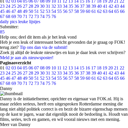
01
02
03
04
05
06
07
08
09
10
11
12
13
14
15
16
17
18
19
20
21
22
23
24
25
26
27
28
29
30
31
32
33
34
35
36
37
38
39
40
41
42
43
44
45
46
47
48
49
50
51
52
53
54
55
56
57
58
59
60
61
62
63
64
65
66
67
68
69
70
71
72
73
74
75
76
daily pics
leuke lijstjes
Submitter:
85
Help ons; deel dit item als je het leuk vond
Heb je een leuk of interessant bericht gevonden dat je graag op FOK!
terug ziet?
Tip ons dan via de submit!
Zoek jij altijd de leukste nieuwtjes en kun je daar leuk over schrijven?
Meld je aan als nieuwsposter!
Paginaoverzicht
01
02
03
04
05
06
07
08
09
10
11
12
13
14
15
16
17
18
19
20
21
22
23
24
25
26
27
28
29
30
31
32
33
34
35
36
37
38
39
40
41
42
43
44
45
46
47
48
49
50
51
52
53
54
55
56
57
58
59
60
61
62
63
64
65
66
67
68
69
70
71
72
73
74
75
76
Danny
Danny is de initiatiefnemer, oprichter en eigenaar van FOK.nl. Hij is
maar zelden serieus, heeft een uitgesproken Rotterdamse mening die
lang niet altijd politiek correct is en bezit de bizarre eigenschap mensen
op de kast te jagen, waar dat eigenlijk nooit de bedoeling is. Houdt van
films, series, tech en gamen, en wil vooral nieuws met een mening.
Meer van Danny