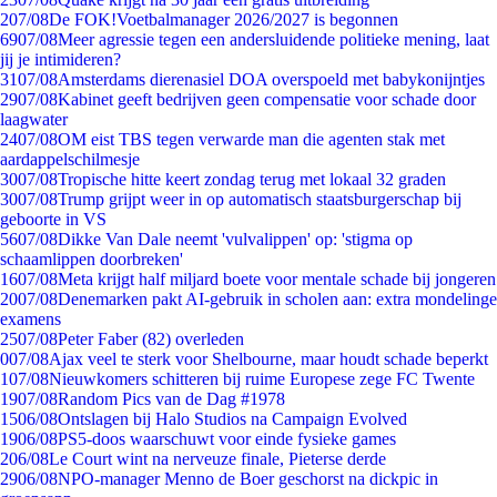
2
07/08
De FOK!Voetbalmanager 2026/2027 is begonnen
69
07/08
Meer agressie tegen een andersluidende politieke mening, laat
jij je intimideren?
31
07/08
Amsterdams dierenasiel DOA overspoeld met babykonijntjes
29
07/08
Kabinet geeft bedrijven geen compensatie voor schade door
laagwater
24
07/08
OM eist TBS tegen verwarde man die agenten stak met
aardappelschilmesje
30
07/08
Tropische hitte keert zondag terug met lokaal 32 graden
30
07/08
Trump grijpt weer in op automatisch staatsburgerschap bij
geboorte in VS
56
07/08
Dikke Van Dale neemt 'vulvalippen' op: 'stigma op
schaamlippen doorbreken'
16
07/08
Meta krijgt half miljard boete voor mentale schade bij jongeren
20
07/08
Denemarken pakt AI-gebruik in scholen aan: extra mondelinge
examens
25
07/08
Peter Faber (82) overleden
0
07/08
Ajax veel te sterk voor Shelbourne, maar houdt schade beperkt
1
07/08
Nieuwkomers schitteren bij ruime Europese zege FC Twente
19
07/08
Random Pics van de Dag #1978
15
06/08
Ontslagen bij Halo Studios na Campaign Evolved
19
06/08
PS5-doos waarschuwt voor einde fysieke games
2
06/08
Le Court wint na nerveuze finale, Pieterse derde
29
06/08
NPO-manager Menno de Boer geschorst na dickpic in