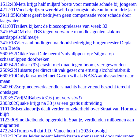
16
12:43
Meta krijgt half miljard boete voor mentale schade bij jongeren
42
12:11
Voedselprijzen wereldwijd op hoogste niveau in ruim drie jaar
29
11:05
Kabinet geeft bedrijven geen compensatie voor schade door
laagwater
6
11:03
Trailers kijken: de bioscoopreleases van week 32
24
10:54
OM eist TBS tegen verwarde man die agenten stak met
aardappelschilmesje
24
10:18
Vier aanhoudingen na doodsbedreiging burgemeester Depla
van Breda
56
09:52
Dikke Van Dale neemt 'vulvalippen' op: 'stigma op
schaamlippen doorbreken'
40
09:42
Duitser (93) crasht met quad tegen boom, vier gewonden
25
09:22
Huisarts per direct uit vak gezet om ernstig alcoholmisbruik
66
09:19
Onlyfans-model met G-cup wil als NASA-ambassadeur naar
maan
24
09:02
Zorgmedewerkster die 's nachts haar vriend bezocht terecht
ontslagen
12
03:57
VrijMiBabes #316 (not very sfw!)
23
03:02
Quake krijgt na 30 jaar een gratis uitbreiding
11
01:06
Benzineprijs daalt verder, onzekerheid over Straat van Hormuz
blijft
11
23:30
Smokkelbende opgerold in Spanje, verdienden miljoenen aan
migranten
47
22:43
Trump wil dat J.D. Vance hem in 2028 opvolgt
34
22:32
Ceuta-leider noemt Marokkaanse grensaanval door migranten