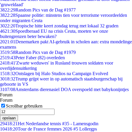
'gruweldaad'
38
22:29
Random Pics van de Dag #1977
38
22:28
Spaanse politie: minstens tien voor terrorisme veroordeelden
onder migranten Ceuta
30
22:20
Tropische hitte keert zondag terug met lokaal 32 graden
46
21:30
Spoedberaad EU na crisis Ceuta, moeten we onze
buitengrenzen beter bewaken?
20
21:01
Denemarken pakt AI-gebruik in scholen aan: extra mondelinge
examens
35
19:58
Random Pics van de Dag #1979
25
19:43
Peter Faber (82) overleden
24
18:41
'Zwarte weduwes' in Rusland trouwen soldaten voor
overlijdensuitkering
15
18:32
Ontslagen bij Halo Studios na Campaign Evolved
30
18:32
Trump grijpt weer in op automatisch staatsburgerschap bij
geboorte in VS
31
07/08
Amsterdams dierenasiel DOA overspoeld met babykonijntjes
Forum
Forum
Scrollbar gebruiken
opslaan
294
18:21
Het Nederlandse tennis #35 - Lamensgodin
104
18:20
Tour de France femmes 2026 #5 Lollergps