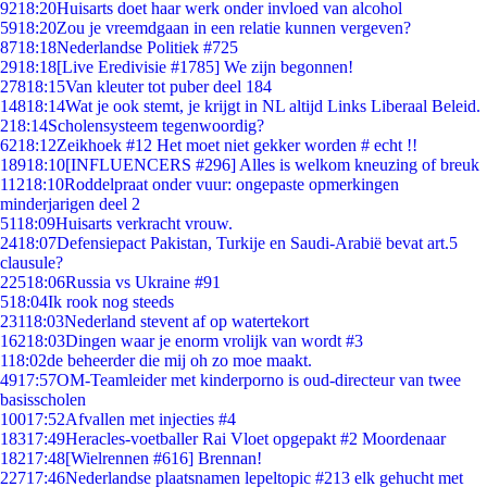
92
18:20
Huisarts doet haar werk onder invloed van alcohol
59
18:20
Zou je vreemdgaan in een relatie kunnen vergeven?
87
18:18
Nederlandse Politiek #725
29
18:18
[Live Eredivisie #1785] We zijn begonnen!
278
18:15
Van kleuter tot puber deel 184
148
18:14
Wat je ook stemt, je krijgt in NL altijd Links Liberaal Beleid.
2
18:14
Scholensysteem tegenwoordig?
62
18:12
Zeikhoek #12 Het moet niet gekker worden # echt !!
189
18:10
[INFLUENCERS #296] Alles is welkom kneuzing of breuk
112
18:10
Roddelpraat onder vuur: ongepaste opmerkingen
minderjarigen deel 2
51
18:09
Huisarts verkracht vrouw.
24
18:07
Defensiepact Pakistan, Turkije en Saudi-Arabië bevat art.5
clausule?
225
18:06
Russia vs Ukraine #91
5
18:04
Ik rook nog steeds
231
18:03
Nederland stevent af op watertekort
162
18:03
Dingen waar je enorm vrolijk van wordt #3
1
18:02
de beheerder die mij oh zo moe maakt.
49
17:57
OM-Teamleider met kinderporno is oud-directeur van twee
basisscholen
100
17:52
Afvallen met injecties #4
183
17:49
Heracles-voetballer Rai Vloet opgepakt #2 Moordenaar
182
17:48
[Wielrennen #616] Brennan!
227
17:46
Nederlandse plaatsnamen lepeltopic #213 elk gehucht met