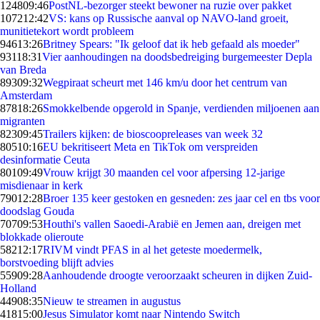
1248
09:46
PostNL-bezorger steekt bewoner na ruzie over pakket
1072
12:42
VS: kans op Russische aanval op NAVO-land groeit,
munitietekort wordt probleem
946
13:26
Britney Spears: "Ik geloof dat ik heb gefaald als moeder"
931
18:31
Vier aanhoudingen na doodsbedreiging burgemeester Depla
van Breda
893
09:32
Wegpiraat scheurt met 146 km/u door het centrum van
Amsterdam
878
18:26
Smokkelbende opgerold in Spanje, verdienden miljoenen aan
migranten
823
09:45
Trailers kijken: de bioscoopreleases van week 32
805
10:16
EU bekritiseert Meta en TikTok om verspreiden
desinformatie Ceuta
801
09:49
Vrouw krijgt 30 maanden cel voor afpersing 12-jarige
misdienaar in kerk
790
12:28
Broer 135 keer gestoken en gesneden: zes jaar cel en tbs voor
doodslag Gouda
707
09:53
Houthi's vallen Saoedi-Arabië en Jemen aan, dreigen met
blokkade olieroute
582
12:17
RIVM vindt PFAS in al het geteste moedermelk,
borstvoeding blijft advies
559
09:28
Aanhoudende droogte veroorzaakt scheuren in dijken Zuid-
Holland
449
08:35
Nieuw te streamen in augustus
418
15:00
Jesus Simulator komt naar Nintendo Switch