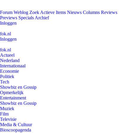
Forum
Weblog
Zoek
Actieve Items
Nieuws
Columns
Reviews
Previews
Specials
Archief
Inloggen
fok.nl
Inloggen
fok.nl
Actueel
Nederland
Internationaal
Economie
Politiek
Tech
Showbiz en Gossip
Opmerkelijk
Entertainment
Showbiz en Gossip
Muziek
Film
Televisie
Media & Cultuur
Bioscoopagenda