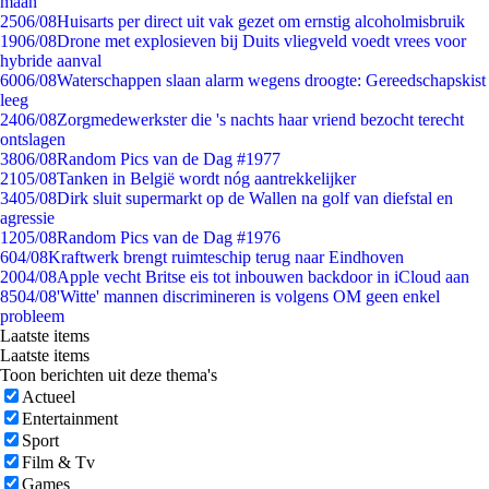
maan
25
06/08
Huisarts per direct uit vak gezet om ernstig alcoholmisbruik
19
06/08
Drone met explosieven bij Duits vliegveld voedt vrees voor
hybride aanval
60
06/08
Waterschappen slaan alarm wegens droogte: Gereedschapskist
leeg
24
06/08
Zorgmedewerkster die 's nachts haar vriend bezocht terecht
ontslagen
38
06/08
Random Pics van de Dag #1977
21
05/08
Tanken in België wordt nóg aantrekkelijker
34
05/08
Dirk sluit supermarkt op de Wallen na golf van diefstal en
agressie
12
05/08
Random Pics van de Dag #1976
6
04/08
Kraftwerk brengt ruimteschip terug naar Eindhoven
20
04/08
Apple vecht Britse eis tot inbouwen backdoor in iCloud aan
85
04/08
'Witte' mannen discrimineren is volgens OM geen enkel
probleem
Laatste items
Laatste items
Toon berichten uit deze thema's
Actueel
Entertainment
Sport
Film & Tv
Games