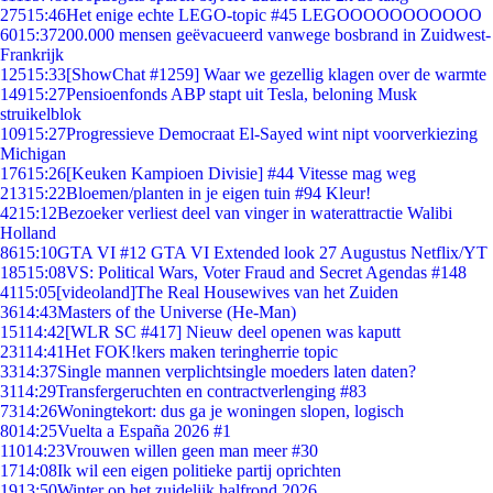
275
15:46
Het enige echte LEGO-topic #45 LEGOOOOOOOOOOO
60
15:37
200.000 mensen geëvacueerd vanwege bosbrand in Zuidwest-
Frankrijk
125
15:33
[ShowChat #1259] Waar we gezellig klagen over de warmte
149
15:27
Pensioenfonds ABP stapt uit Tesla, beloning Musk
struikelblok
109
15:27
Progressieve Democraat El-Sayed wint nipt voorverkiezing
Michigan
176
15:26
[Keuken Kampioen Divisie] #44 Vitesse mag weg
213
15:22
Bloemen/planten in je eigen tuin #94 Kleur!
42
15:12
Bezoeker verliest deel van vinger in waterattractie Walibi
Holland
86
15:10
GTA VI #12 GTA VI Extended look 27 Augustus Netflix/YT
185
15:08
VS: Political Wars, Voter Fraud and Secret Agendas #148
41
15:05
[videoland]The Real Housewives van het Zuiden
36
14:43
Masters of the Universe (He-Man)
151
14:42
[WLR SC #417] Nieuw deel openen was kaputt
231
14:41
Het FOK!kers maken teringherrie topic
33
14:37
Single mannen verplichtsingle moeders laten daten?
31
14:29
Transfergeruchten en contractverlenging #83
73
14:26
Woningtekort: dus ga je woningen slopen, logisch
80
14:25
Vuelta a España 2026 #1
110
14:23
Vrouwen willen geen man meer #30
17
14:08
Ik wil een eigen politieke partij oprichten
19
13:50
Winter op het zuidelijk halfrond 2026