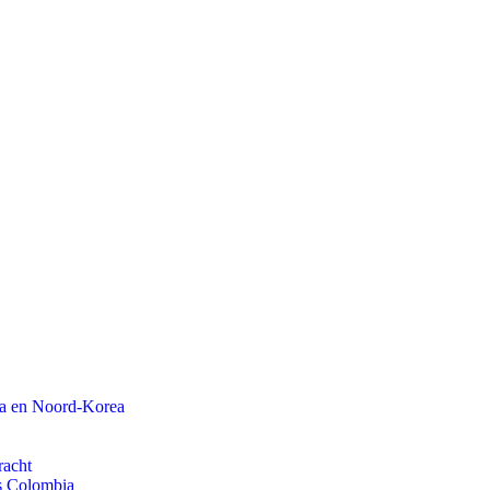
na en Noord-Korea
racht
ls Colombia