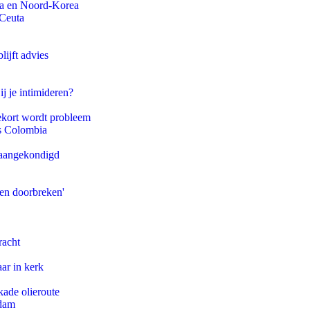
na en Noord-Korea
 Ceuta
ijft advies
ij je intimideren?
ekort wordt probleem
ls Colombia
g aangekondigd
pen doorbreken'
racht
ar in kerk
kade olieroute
rdam