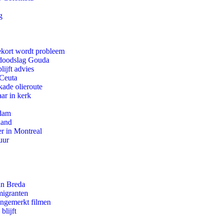
g
ekort wordt probleem
r doodslag Gouda
ijft advies
 Ceuta
kade olieroute
ar in kerk
rdam
land
r in Montreal
uur
an Breda
migranten
ongemerkt filmen
blijft