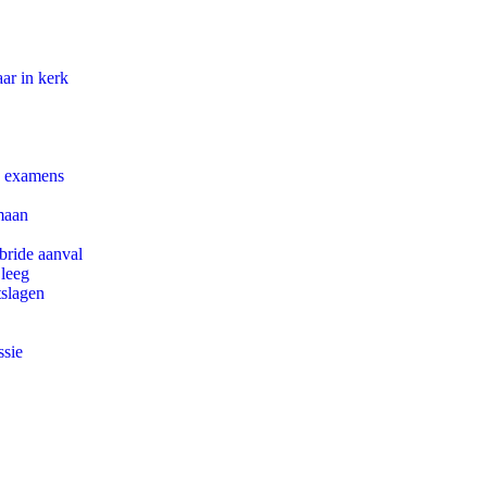
ar in kerk
e examens
maan
bride aanval
 leeg
tslagen
ssie