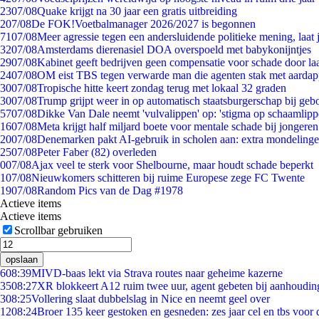
23
07/08
Quake krijgt na 30 jaar een gratis uitbreiding
2
07/08
De FOK!Voetbalmanager 2026/2027 is begonnen
71
07/08
Meer agressie tegen een andersluidende politieke mening, laat j
32
07/08
Amsterdams dierenasiel DOA overspoeld met babykonijntjes
29
07/08
Kabinet geeft bedrijven geen compensatie voor schade door la
24
07/08
OM eist TBS tegen verwarde man die agenten stak met aardap
30
07/08
Tropische hitte keert zondag terug met lokaal 32 graden
30
07/08
Trump grijpt weer in op automatisch staatsburgerschap bij geb
57
07/08
Dikke Van Dale neemt 'vulvalippen' op: 'stigma op schaamlip
16
07/08
Meta krijgt half miljard boete voor mentale schade bij jongeren
20
07/08
Denemarken pakt AI-gebruik in scholen aan: extra mondeling
25
07/08
Peter Faber (82) overleden
0
07/08
Ajax veel te sterk voor Shelbourne, maar houdt schade beperkt
1
07/08
Nieuwkomers schitteren bij ruime Europese zege FC Twente
19
07/08
Random Pics van de Dag #1978
Actieve items
Actieve items
Scrollbar gebruiken
opslaan
6
08:39
MIVD-baas lekt via Strava routes naar geheime kazerne
35
08:27
XR blokkeert A12 ruim twee uur, agent gebeten bij aanhoudin
3
08:25
Vollering slaat dubbelslag in Nice en neemt geel over
12
08:24
Broer 135 keer gestoken en gesneden: zes jaar cel en tbs voo