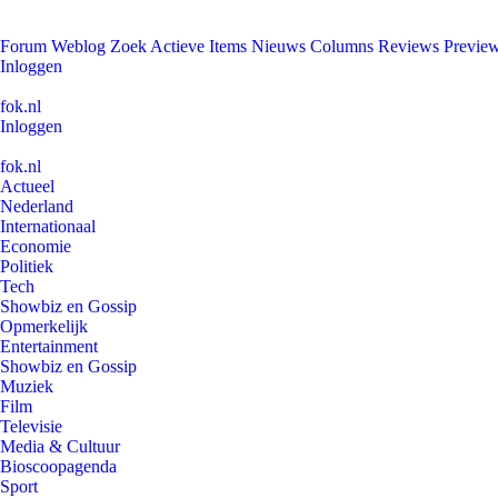
Forum
Weblog
Zoek
Actieve Items
Nieuws
Columns
Reviews
Previe
Inloggen
fok.nl
Inloggen
fok.nl
Actueel
Nederland
Internationaal
Economie
Politiek
Tech
Showbiz en Gossip
Opmerkelijk
Entertainment
Showbiz en Gossip
Muziek
Film
Televisie
Media & Cultuur
Bioscoopagenda
Sport