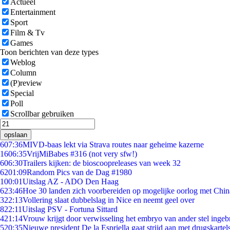
Actueel
Entertainment
Sport
Film & Tv
Games
Toon berichten van deze types
Weblog
Column
(P)review
Special
Poll
Scrollbar gebruiken
opslaan
6
07:36
MIVD-baas lekt via Strava routes naar geheime kazerne
16
06:35
VrijMiBabes #316 (not very sfw!)
6
06:30
Trailers kijken: de bioscoopreleases van week 32
62
01:09
Random Pics van de Dag #1980
1
00:01
Uitslag AZ - ADO Den Haag
6
23:46
Hoe 30 landen zich voorbereiden op mogelijke oorlog met Chi
3
22:13
Vollering slaat dubbelslag in Nice en neemt geel over
8
22:11
Uitslag PSV - Fortuna Sittard
4
21:14
Vrouw krijgt door verwisseling het embryo van ander stel ingeb
5
20:35
Nieuwe president De la Espriella gaat strijd aan met drugskarte