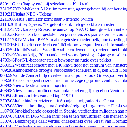
8
20:11
Geen 'happy end' bij seksdate via Kinky.nl
35
19:57
XR blokkeert A12 ruim twee uur, agent gebeten bij aanhoudin
3
19:21
Uitslag NEC - Telstar
22
15:00
Jesus Simulator komt naar Nintendo Switch
31
13:26
Britney Spears: "Ik geloof dat ik heb gefaald als moeder"
48
12:42
VS: kans op Russische aanval op NAVO-land groeit, munitiet
12
12:28
Broer 135 keer gestoken en gesneden: zes jaar cel en tbs voo
21
12:17
RIVM vindt PFAS in al de geteste moedermelk, borstvoeding bl
57
10:16
EU bekritiseert Meta en TikTok om verspreiden desinformatie
43
09:53
Houthi's vallen Saoedi-Arabië en Jemen aan, dreigen met blok
12
09:49
Vrouw krijgt 30 maanden cel voor afpersing 12-jarige misdiena
47
09:46
PostNL-bezorger steekt bewoner na ruzie over pakket
26
09:32
Wegpiraat scheurt met 146 km/u door het centrum van Amste
7
09:28
Aanhoudende droogte veroorzaakt scheuren in dijken Zuid-Hol
0
08:59
Van de Zandschulp overleeft matchpoints, ook Griekspoor verde
1
08:56
Excelsior opent seizoen met ruime zege op promovendus Camb
2
08/08
Nieuw te streamen in augustus
4
08/08
Niewiadoma profiteert van pokerspel en grijpt geel op Ventoux
35
08/08
Random Pics van de Dag #1979
27
07/08
Italië hindert reizigers uit Spanje na migratiecrisis Ceuta
24
07/08
Vier aanhoudingen na doodsbedreiging burgemeester Depla v
11
07/08
Smokkelbende opgerold in Spanje, verdienden miljoenen aan 
39
07/08
CDA en D66 willen ingrijpen tegen 'gluurbrillen' die mensen 
13
07/08
Benzineprijs daalt verder, onzekerheid over Straat van Hormuz 
42
07/08
Voedselprijzen wereldwijd op hoogste niveau in ruim drie jaar