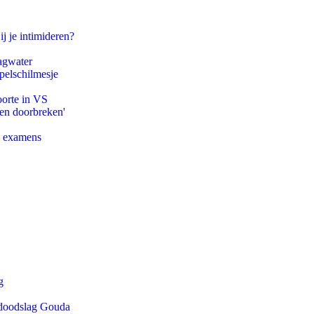
ij je intimideren?
agwater
pelschilmesje
oorte in VS
pen doorbreken'
e examens
g
r doodslag Gouda