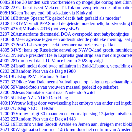
6
08:23
Hoe 30 landen zich voorbereiden op mogelijke oorlog met Chi
57
08:22
EU bekritiseert Meta en TikTok om verspreiden desinformatie
8
08:18
Geen 'happy end' bij seksdate via Kinky.nl
31
08:18
Britney Spears: "Ik geloof dat ik heb gefaald als moeder"
21
08:17
RIVM vindt PFAS in al de geteste moedermelk, borstvoeding bl
16
07:42
VrijMiBabes #316 (not very sfw!)
32
07:20
Amsterdams dierenasiel DOA overspoeld met babykonijntjes
71
06:36
Meer agressie tegen een andersluidende politieke mening, laat j
47
05:37
PostNL-bezorger steekt bewoner na ruzie over pakket
48
05:34
VS: kans op Russische aanval op NAVO-land groeit, munitiet
5
05:32
Nieuwe president De la Espriella gaat strijd aan met drugskarte
49
05:28
Trump wil dat J.D. Vance hem in 2028 opvolgt
74
05:24
Israël meldt dood twee militairen in Zuid-Libanon, vergeldin
62
03:28
Random Pics van de Dag #1980
8
03:19
Uitslag PSV - Fortuna Sittard
57
02:32
Dikke Van Dale neemt 'vulvalippen' op: 'stigma op schaamlip
40
00:59
Vinted-foto's van vrouwen massaal gedeeld op seksfora
22
00:28
Jesus Simulator komt naar Nintendo Switch
1
00:25
Uitslag AZ - ADO Den Haag
4
00:10
Vrouw krijgt door verwisseling het embryo van ander stel ingeb
3
00:07
Uitslag NEC - Telstar
12
00:05
Vrouw krijgt 30 maanden cel voor afpersing 12-jarige misdiena
43
22:22
Random Pics van de Dag #1448
43
22:19
Houthi's vallen Saoedi-Arabië en Jemen aan, dreigen met blok
26
21:30
Wegpiraat scheurt met 146 km/u door het centrum van Amste