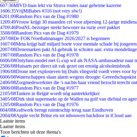
6
07:36
MIVD-baas lekt via Strava routes naar geheime kazerne
16
06:35
VrijMiBabes #316 (not very sfw!)
62
01:09
Random Pics van de Dag #1980
12
09:49
Vrouw krijgt 30 maanden cel voor afpersing 12-jarige misdiena
47
09:46
PostNL-bezorger steekt bewoner na ruzie over pakket
35
08/08
Random Pics van de Dag #1979
2
07/08
De FOK!Voetbalmanager 2026/2027 is begonnen
16
07/08
Meta krijgt half miljard boete voor mentale schade bij jongeren
20
07/08
Denemarken pakt AI-gebruik in scholen aan: extra mondeling
19
07/08
Random Pics van de Dag #1978
66
06/08
Onlyfans-model met G-cup wil als NASA-ambassadeur naar 
25
06/08
Huisarts per direct uit vak gezet om ernstig alcoholmisbruik
19
06/08
Drone met explosieven bij Duits vliegveld voedt vrees voor hy
60
06/08
Waterschappen slaan alarm wegens droogte: Gereedschapskist
24
06/08
Zorgmedewerkster die 's nachts haar vriend bezocht terecht on
38
06/08
Random Pics van de Dag #1977
21
05/08
Tanken in België wordt nóg aantrekkelijker
34
05/08
Dirk sluit supermarkt op de Wallen na golf van diefstal en agre
12
05/08
Random Pics van de Dag #1976
6
04/08
Kraftwerk brengt ruimteschip terug naar Eindhoven
20
04/08
Apple vecht Britse eis tot inbouwen backdoor in iCloud aan
Laatste items
Laatste items
Toon berichten uit deze thema's