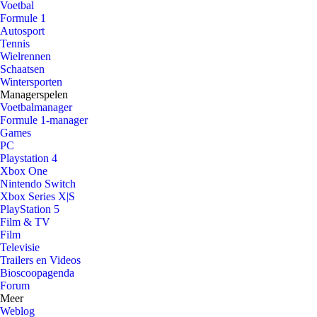
Voetbal
Formule 1
Autosport
Tennis
Wielrennen
Schaatsen
Wintersporten
Managerspelen
Voetbalmanager
Formule 1-manager
Games
PC
Playstation 4
Xbox One
Nintendo Switch
Xbox Series X|S
PlayStation 5
Film & TV
Film
Televisie
Trailers en Videos
Bioscoopagenda
Forum
Meer
Weblog