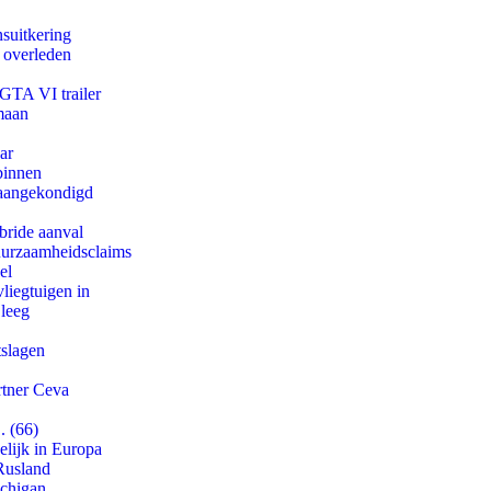
suitkering
d overleden
 GTA VI trailer
maan
ar
binnen
g aangekondigd
bride aanval
duurzaamheidsclaims
el
iegtuigen in
 leeg
tslagen
rtner Ceva
. (66)
lijk in Europa
Rusland
ichigan