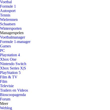
Voetbal
Formule 1
Autosport
Tennis
Wielrennen
Schaatsen
Wintersporten
Managerspelen
Voetbalmanager
Formule 1-manager
Games
PC
Playstation 4
Xbox One
Nintendo Switch
Xbox Series X|S
PlayStation 5
Film & TV
Film
Televisie
Trailers en Videos
Bioscoopagenda
Forum
Meer
Weblog