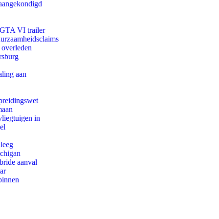
g aangekondigd
 GTA VI trailer
duurzaamheidsclaims
d overleden
rsburg
aling aan
preidingswet
maan
iegtuigen in
el
 leeg
ichigan
bride aanval
ar
binnen