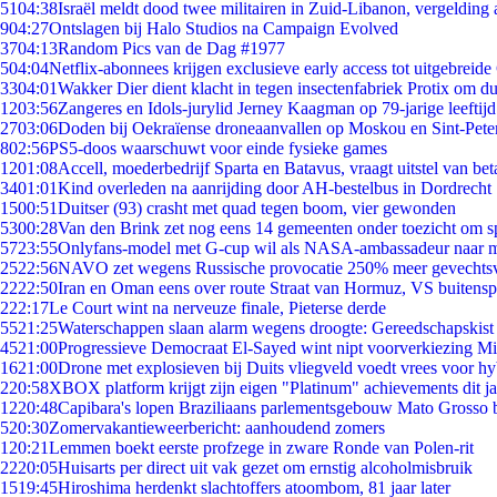
51
04:38
Israël meldt dood twee militairen in Zuid-Libanon, vergeldin
9
04:27
Ontslagen bij Halo Studios na Campaign Evolved
37
04:13
Random Pics van de Dag #1977
5
04:04
Netflix-abonnees krijgen exclusieve early access tot uitgebreide
33
04:01
Wakker Dier dient klacht in tegen insectenfabriek Protix om 
12
03:56
Zangeres en Idols-jurylid Jerney Kaagman op 79-jarige leeftij
27
03:06
Doden bij Oekraïense droneaanvallen op Moskou en Sint-Pete
8
02:56
PS5-doos waarschuwt voor einde fysieke games
12
01:08
Accell, moederbedrijf Sparta en Batavus, vraagt uitstel van bet
34
01:01
Kind overleden na aanrijding door AH-bestelbus in Dordrecht
15
00:51
Duitser (93) crasht met quad tegen boom, vier gewonden
53
00:28
Van den Brink zet nog eens 14 gemeenten onder toezicht om s
57
23:55
Onlyfans-model met G-cup wil als NASA-ambassadeur naar 
25
22:56
NAVO zet wegens Russische provocatie 250% meer gevechtsvl
22
22:50
Iran en Oman eens over route Straat van Hormuz, VS buitensp
2
22:17
Le Court wint na nerveuze finale, Pieterse derde
55
21:25
Waterschappen slaan alarm wegens droogte: Gereedschapskist
45
21:00
Progressieve Democraat El-Sayed wint nipt voorverkiezing M
16
21:00
Drone met explosieven bij Duits vliegveld voedt vrees voor hy
2
20:58
XBOX platform krijgt zijn eigen "Platinum" achievements dit ja
12
20:48
Capibara's lopen Braziliaans parlementsgebouw Mato Grosso 
5
20:30
Zomervakantieweerbericht: aanhoudend zomers
1
20:21
Lemmen boekt eerste profzege in zware Ronde van Polen-rit
22
20:05
Huisarts per direct uit vak gezet om ernstig alcoholmisbruik
15
19:45
Hiroshima herdenkt slachtoffers atoombom, 81 jaar later