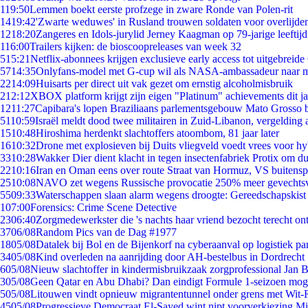
1
19:50
Lemmen boekt eerste profzege in zware Ronde van Polen-rit
14
19:42
'Zwarte weduwes' in Rusland trouwen soldaten voor overlijden
12
18:20
Zangeres en Idols-jurylid Jerney Kaagman op 79-jarige leeftij
1
16:00
Trailers kijken: de bioscoopreleases van week 32
5
15:21
Netflix-abonnees krijgen exclusieve early access tot uitgebreide
57
14:35
Onlyfans-model met G-cup wil als NASA-ambassadeur naar 
22
14:09
Huisarts per direct uit vak gezet om ernstig alcoholmisbruik
2
12:12
XBOX platform krijgt zijn eigen "Platinum" achievements dit ja
12
11:27
Capibara's lopen Braziliaans parlementsgebouw Mato Grosso 
51
10:59
Israël meldt dood twee militairen in Zuid-Libanon, vergeldin
15
10:48
Hiroshima herdenkt slachtoffers atoombom, 81 jaar later
16
10:32
Drone met explosieven bij Duits vliegveld voedt vrees voor hy
33
10:28
Wakker Dier dient klacht in tegen insectenfabriek Protix om 
22
10:16
Iran en Oman eens over route Straat van Hormuz, VS buitensp
25
10:08
NAVO zet wegens Russische provocatie 250% meer gevechtsvl
55
09:33
Waterschappen slaan alarm wegens droogte: Gereedschapskist
1
07:00
Forensics: Crime Scene Detective
23
06:40
Zorgmedewerkster die 's nachts haar vriend bezocht terecht on
37
06/08
Random Pics van de Dag #1977
18
05/08
Datalek bij Bol en de Bijenkorf na cyberaanval op logistiek pa
34
05/08
Kind overleden na aanrijding door AH-bestelbus in Dordrecht
6
05/08
Nieuw slachtoffer in kindermisbruikzaak zorgprofessional Jan B
3
05/08
Geen Qatar en Abu Dhabi? Dan eindigt Formule 1-seizoen moge
5
05/08
Litouwen vindt opnieuw migrantentunnel onder grens met Wit-
45
05/08
Progressieve Democraat El-Sayed wint nipt voorverkiezing M