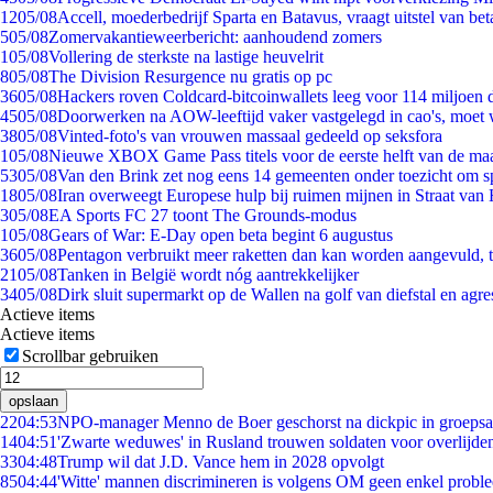
12
05/08
Accell, moederbedrijf Sparta en Batavus, vraagt uitstel van bet
5
05/08
Zomervakantieweerbericht: aanhoudend zomers
1
05/08
Vollering de sterkste na lastige heuvelrit
8
05/08
The Division Resurgence nu gratis op pc
36
05/08
Hackers roven Coldcard-bitcoinwallets leeg voor 114 miljoen d
45
05/08
Doorwerken na AOW-leeftijd vaker vastgelegd in cao's, moet
38
05/08
Vinted-foto's van vrouwen massaal gedeeld op seksfora
1
05/08
Nieuwe XBOX Game Pass titels voor de eerste helft van de ma
53
05/08
Van den Brink zet nog eens 14 gemeenten onder toezicht om s
18
05/08
Iran overweegt Europese hulp bij ruimen mijnen in Straat va
3
05/08
EA Sports FC 27 toont The Grounds-modus
1
05/08
Gears of War: E-Day open beta begint 6 augustus
36
05/08
Pentagon verbruikt meer raketten dan kan worden aangevuld, t
21
05/08
Tanken in België wordt nóg aantrekkelijker
34
05/08
Dirk sluit supermarkt op de Wallen na golf van diefstal en agre
Actieve items
Actieve items
Scrollbar gebruiken
opslaan
22
04:53
NPO-manager Menno de Boer geschorst na dickpic in groeps
14
04:51
'Zwarte weduwes' in Rusland trouwen soldaten voor overlijden
33
04:48
Trump wil dat J.D. Vance hem in 2028 opvolgt
85
04:44
'Witte' mannen discrimineren is volgens OM geen enkel probl