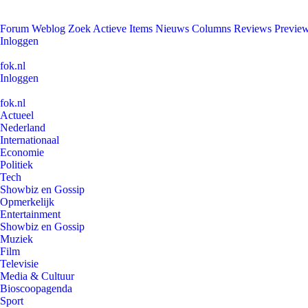
Forum
Weblog
Zoek
Actieve Items
Nieuws
Columns
Reviews
Previe
Inloggen
fok.nl
Inloggen
fok.nl
Actueel
Nederland
Internationaal
Economie
Politiek
Tech
Showbiz en Gossip
Opmerkelijk
Entertainment
Showbiz en Gossip
Muziek
Film
Televisie
Media & Cultuur
Bioscoopagenda
Sport