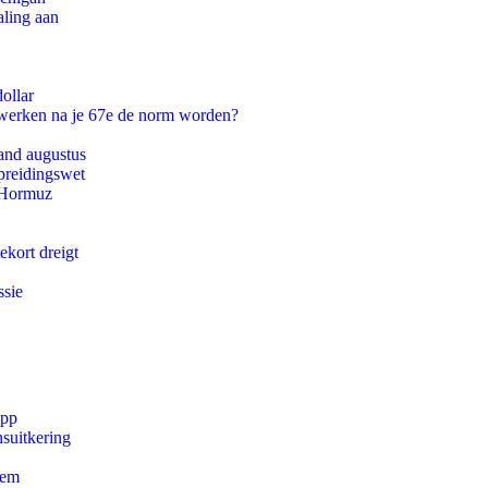
aling aan
ollar
 werken na je 67e de norm worden?
and augustus
preidingswet
n Hormuz
ekort dreigt
ssie
app
suitkering
eem