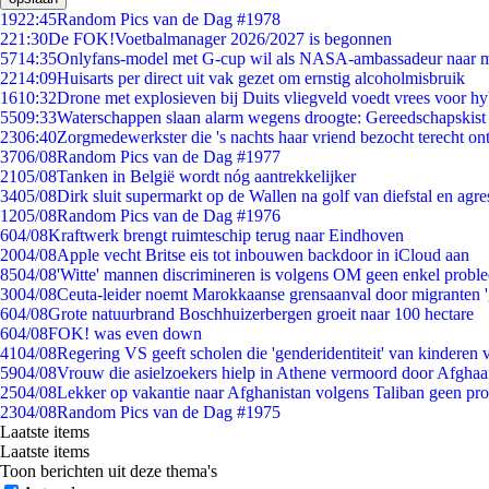
19
22:45
Random Pics van de Dag #1978
2
21:30
De FOK!Voetbalmanager 2026/2027 is begonnen
57
14:35
Onlyfans-model met G-cup wil als NASA-ambassadeur naar 
22
14:09
Huisarts per direct uit vak gezet om ernstig alcoholmisbruik
16
10:32
Drone met explosieven bij Duits vliegveld voedt vrees voor hy
55
09:33
Waterschappen slaan alarm wegens droogte: Gereedschapskist
23
06:40
Zorgmedewerkster die 's nachts haar vriend bezocht terecht on
37
06/08
Random Pics van de Dag #1977
21
05/08
Tanken in België wordt nóg aantrekkelijker
34
05/08
Dirk sluit supermarkt op de Wallen na golf van diefstal en agre
12
05/08
Random Pics van de Dag #1976
6
04/08
Kraftwerk brengt ruimteschip terug naar Eindhoven
20
04/08
Apple vecht Britse eis tot inbouwen backdoor in iCloud aan
85
04/08
'Witte' mannen discrimineren is volgens OM geen enkel probl
30
04/08
Ceuta-leider noemt Marokkaanse grensaanval door migranten 
6
04/08
Grote natuurbrand Boschhuizerbergen groeit naar 100 hectare
6
04/08
FOK! was even down
41
04/08
Regering VS geeft scholen die 'genderidentiteit' van kinderen
59
04/08
Vrouw die asielzoekers hielp in Athene vermoord door Afghaa
25
04/08
Lekker op vakantie naar Afghanistan volgens Taliban geen pr
23
04/08
Random Pics van de Dag #1975
Laatste items
Laatste items
Toon berichten uit deze thema's