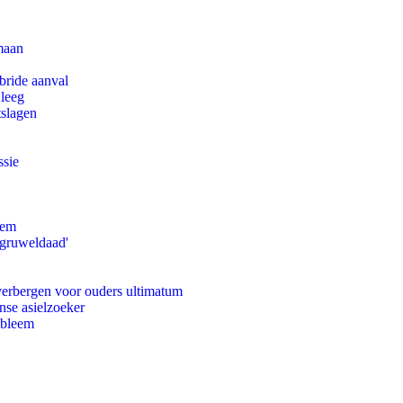
maan
bride aanval
 leeg
tslagen
ssie
eem
'gruweldaad'
 verbergen voor ouders ultimatum
nse asielzoeker
obleem