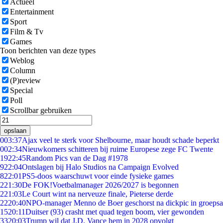
Actueel
Entertainment
Sport
Film & Tv
Games
Toon berichten van deze types
Weblog
Column
(P)review
Special
Poll
Scrollbar gebruiken
opslaan
0
03:37
Ajax veel te sterk voor Shelbourne, maar houdt schade beperkt
0
02:34
Nieuwkomers schitteren bij ruime Europese zege FC Twente
19
22:45
Random Pics van de Dag #1978
9
22:04
Ontslagen bij Halo Studios na Campaign Evolved
8
22:01
PS5-doos waarschuwt voor einde fysieke games
2
21:30
De FOK!Voetbalmanager 2026/2027 is begonnen
2
21:03
Le Court wint na nerveuze finale, Pieterse derde
22
20:40
NPO-manager Menno de Boer geschorst na dickpic in groeps
15
20:11
Duitser (93) crasht met quad tegen boom, vier gewonden
33
20:03
Trump wil dat J.D. Vance hem in 2028 opvolgt