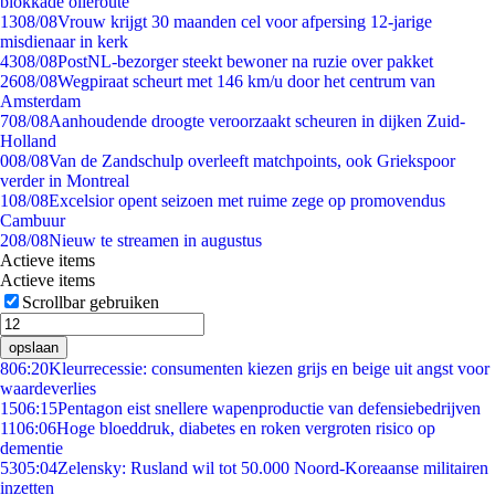
blokkade olieroute
13
08/08
Vrouw krijgt 30 maanden cel voor afpersing 12-jarige
misdienaar in kerk
43
08/08
PostNL-bezorger steekt bewoner na ruzie over pakket
26
08/08
Wegpiraat scheurt met 146 km/u door het centrum van
Amsterdam
7
08/08
Aanhoudende droogte veroorzaakt scheuren in dijken Zuid-
Holland
0
08/08
Van de Zandschulp overleeft matchpoints, ook Griekspoor
verder in Montreal
1
08/08
Excelsior opent seizoen met ruime zege op promovendus
Cambuur
2
08/08
Nieuw te streamen in augustus
Actieve items
Actieve items
Scrollbar gebruiken
opslaan
8
06:20
Kleurrecessie: consumenten kiezen grijs en beige uit angst voor
waardeverlies
15
06:15
Pentagon eist snellere wapenproductie van defensiebedrijven
11
06:06
Hoge bloeddruk, diabetes en roken vergroten risico op
dementie
53
05:04
Zelensky: Rusland wil tot 50.000 Noord-Koreaanse militairen
inzetten