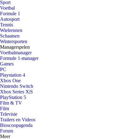
Sport
Voetbal
Formule 1
Autosport
Tennis
Wielrennen
Schaatsen
Wintersporten
Managerspelen
Voetbalmanager
Formule 1-manager
Games
PC
Playstation 4
Xbox One
Nintendo Switch
Xbox Series X|S
PlayStation 5
Film & TV
Film
Televisie
Trailers en Videos
Bioscoopagenda
Forum
Meer