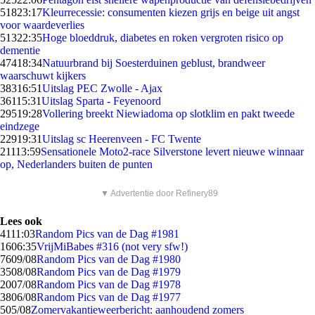
518
23:17
Kleurrecessie: consumenten kiezen grijs en beige uit angst
voor waardeverlies
513
22:35
Hoge bloeddruk, diabetes en roken vergroten risico op
dementie
474
18:34
Natuurbrand bij Soesterduinen geblust, brandweer
waarschuwt kijkers
383
16:51
Uitslag PEC Zwolle - Ajax
361
15:31
Uitslag Sparta - Feyenoord
295
19:28
Vollering breekt Niewiadoma op slotklim en pakt tweede
eindzege
229
19:31
Uitslag sc Heerenveen - FC Twente
211
13:59
Sensationele Moto2-race Silverstone levert nieuwe winnaar
op, Nederlanders buiten de punten
▼ Advertentie door Refinery89
Lees ook
41
11:03
Random Pics van de Dag #1981
16
06:35
VrijMiBabes #316 (not very sfw!)
76
09/08
Random Pics van de Dag #1980
35
08/08
Random Pics van de Dag #1979
20
07/08
Random Pics van de Dag #1978
38
06/08
Random Pics van de Dag #1977
5
05/08
Zomervakantieweerbericht: aanhoudend zomers