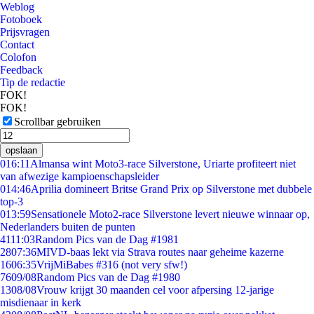
Weblog
Fotoboek
Prijsvragen
Contact
Colofon
Feedback
Tip de redactie
FOK!
FOK!
Scrollbar gebruiken
opslaan
0
16:11
Almansa wint Moto3-race Silverstone, Uriarte profiteert niet
van afwezige kampioenschapsleider
0
14:46
Aprilia domineert Britse Grand Prix op Silverstone met dubbele
top-3
0
13:59
Sensationele Moto2-race Silverstone levert nieuwe winnaar op,
Nederlanders buiten de punten
41
11:03
Random Pics van de Dag #1981
28
07:36
MIVD-baas lekt via Strava routes naar geheime kazerne
16
06:35
VrijMiBabes #316 (not very sfw!)
76
09/08
Random Pics van de Dag #1980
13
08/08
Vrouw krijgt 30 maanden cel voor afpersing 12-jarige
misdienaar in kerk