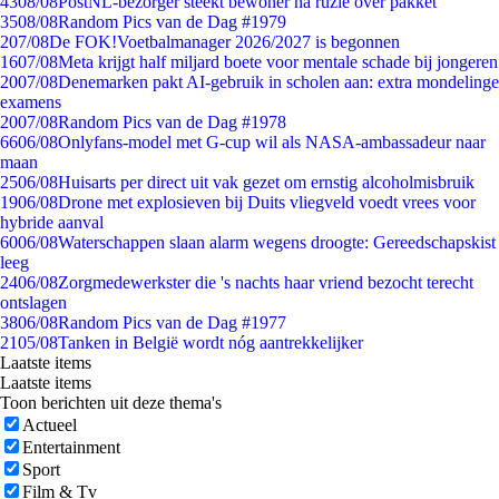
43
08/08
PostNL-bezorger steekt bewoner na ruzie over pakket
35
08/08
Random Pics van de Dag #1979
2
07/08
De FOK!Voetbalmanager 2026/2027 is begonnen
16
07/08
Meta krijgt half miljard boete voor mentale schade bij jongeren
20
07/08
Denemarken pakt AI-gebruik in scholen aan: extra mondelinge
examens
20
07/08
Random Pics van de Dag #1978
66
06/08
Onlyfans-model met G-cup wil als NASA-ambassadeur naar
maan
25
06/08
Huisarts per direct uit vak gezet om ernstig alcoholmisbruik
19
06/08
Drone met explosieven bij Duits vliegveld voedt vrees voor
hybride aanval
60
06/08
Waterschappen slaan alarm wegens droogte: Gereedschapskist
leeg
24
06/08
Zorgmedewerkster die 's nachts haar vriend bezocht terecht
ontslagen
38
06/08
Random Pics van de Dag #1977
21
05/08
Tanken in België wordt nóg aantrekkelijker
Laatste items
Laatste items
Toon berichten uit deze thema's
Actueel
Entertainment
Sport
Film & Tv