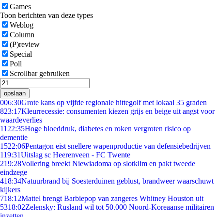
Games
Toon berichten van deze types
Weblog
Column
(P)review
Special
Poll
Scrollbar gebruiken
opslaan
0
06:30
Grote kans op vijfde regionale hittegolf met lokaal 35 graden
8
23:17
Kleurrecessie: consumenten kiezen grijs en beige uit angst voor
waardeverlies
11
22:35
Hoge bloeddruk, diabetes en roken vergroten risico op
dementie
15
22:06
Pentagon eist snellere wapenproductie van defensiebedrijven
1
19:31
Uitslag sc Heerenveen - FC Twente
2
19:28
Vollering breekt Niewiadoma op slotklim en pakt tweede
eindzege
4
18:34
Natuurbrand bij Soesterduinen geblust, brandweer waarschuwt
kijkers
7
18:12
Mattel brengt Barbiepop van zangeres Whitney Houston uit
53
18:02
Zelensky: Rusland wil tot 50.000 Noord-Koreaanse militairen
inzetten