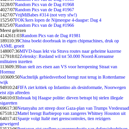
32
28/07
Random Pics van de Dag #1968
40
27/07
Random Pics van de Dag #1967
14
27/07
VrijMiBabes #314 (not very sfw!)
15
25/07
FOK!kers lopen de Nijmeegse 4-daagse: Dag 4
83
25/07
Random Pics van de Dag #1966
Meest gelezen
41426
11:03
Random Pics van de Dag #1981
1891
10:39
China boekt doorbraak in eigen chipmachines, druk op
ASML groeit
1480
07:36
MIVD-baas lekt via Strava routes naar geheime kazerne
1279
18:02
Zelensky: Rusland wil tot 50.000 Noord-Koreaanse
militairen inzetten
1136
09:39
Iran stelt zes eisen aan VS voor heropening Straat van
Hormuz
1036
09:50
Nachtelijk gebiedsverbod brengt rust terug in Rotterdamse
wijk
949
10:24
FIFA ziet kritiek op Infantino als desinformatie, Noorwegen
eist zijn aftreden
946
10:03
Inbraak bij Haagse politie: dieven betrapt bij stelen illegale
sigaretten
696
17:30
Netanyahu zet streep door Gaza-plan van Trumps Vredesraad
675
18:12
Mattel brengt Barbiepop van zangeres Whitney Houston uit
640
17:41
Spanje volgt Italië met grenscontroles, tien reizigers
geweigerd
525
22:06
Pentagon eist snellere wapenproductie van defensiebedrijven