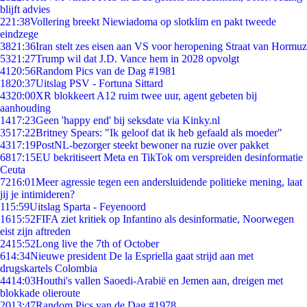
blijft advies
2
21:38
Vollering breekt Niewiadoma op slotklim en pakt tweede
eindzege
38
21:36
Iran stelt zes eisen aan VS voor heropening Straat van Hormuz
53
21:27
Trump wil dat J.D. Vance hem in 2028 opvolgt
41
20:56
Random Pics van de Dag #1981
18
20:37
Uitslag PSV - Fortuna Sittard
43
20:00
XR blokkeert A12 ruim twee uur, agent gebeten bij
aanhouding
14
17:23
Geen 'happy end' bij seksdate via Kinky.nl
35
17:22
Britney Spears: "Ik geloof dat ik heb gefaald als moeder"
43
17:19
PostNL-bezorger steekt bewoner na ruzie over pakket
68
17:15
EU bekritiseert Meta en TikTok om verspreiden desinformatie
Ceuta
72
16:01
Meer agressie tegen een andersluidende politieke mening, laat
jij je intimideren?
1
15:59
Uitslag Sparta - Feyenoord
16
15:52
FIFA ziet kritiek op Infantino als desinformatie, Noorwegen
eist zijn aftreden
24
15:52
Long live the 7th of October
6
14:34
Nieuwe president De la Espriella gaat strijd aan met
drugskartels Colombia
44
14:03
Houthi's vallen Saoedi-Arabië en Jemen aan, dreigen met
blokkade olieroute
20
13:47
Random Pics van de Dag #1978