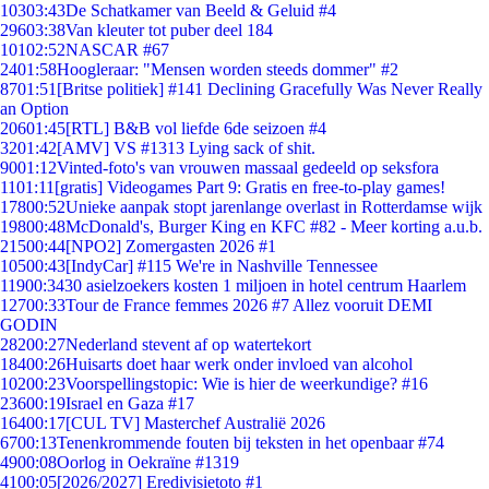
103
03:43
De Schatkamer van Beeld & Geluid #4
296
03:38
Van kleuter tot puber deel 184
101
02:52
NASCAR #67
24
01:58
Hoogleraar: "Mensen worden steeds dommer" #2
87
01:51
[Britse politiek] #141 Declining Gracefully Was Never Really
an Option
206
01:45
[RTL] B&B vol liefde 6de seizoen #4
32
01:42
[AMV] VS #1313 Lying sack of shit.
90
01:12
Vinted-foto's van vrouwen massaal gedeeld op seksfora
11
01:11
[gratis] Videogames Part 9: Gratis en free-to-play games!
178
00:52
Unieke aanpak stopt jarenlange overlast in Rotterdamse wijk
198
00:48
McDonald's, Burger King en KFC #82 - Meer korting a.u.b.
215
00:44
[NPO2] Zomergasten 2026 #1
105
00:43
[IndyCar] #115 We're in Nashville Tennessee
119
00:34
30 asielzoekers kosten 1 miljoen in hotel centrum Haarlem
127
00:33
Tour de France femmes 2026 #7 Allez vooruit DEMI
GODIN
282
00:27
Nederland stevent af op watertekort
184
00:26
Huisarts doet haar werk onder invloed van alcohol
102
00:23
Voorspellingstopic: Wie is hier de weerkundige? #16
236
00:19
Israel en Gaza #17
164
00:17
[CUL TV] Masterchef Australië 2026
67
00:13
Tenenkrommende fouten bij teksten in het openbaar #74
49
00:08
Oorlog in Oekraïne #1319
41
00:05
[2026/2027] Eredivisietoto #1