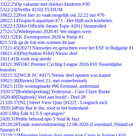
33
22:25
Op vakantie met (kleine) kinderen #30
53
22:23
[Netflix #210] TUDUM
186
22:22
Post hier zo vaak mogelijk om 22:22 uur #76
280
22:14
Tropisch aquarium #73 - Het blijft toch kriebelen.
126
22:12
[Het Officiële Steam Topic #201] Steamrolled
275
21:52
Wielerprono 2026 #1 We mogen weer
10
21:52
EK Zwemsporten 2026 te Parijs #1
8
21:51
Ik ga de fok-toto winnen dit jaar
172
21:45
[2027] Nieuwtjes en geruchten voor het ESF in Bulgarije #1
186
21:43
[PlayStation #184] Nieuw deel
19
21:41
Ik rook nog steeds
183
21:39
FOK! Premier Cycling League 2026 #10 Tussentijdse
transfers
192
21:32
[WLR SC #417] Nieuw deel openen was kaputt
109
21:30
[Breien] Deel 21, met zomerbreisels
156
21:11
De woningmarkt #96 Eenmaal, andermaal
19
20:57
[Boekbespreking] Yesteryear - Caro Claire Burke
16
20:40
[Dagboek] Veel aan hoofd - Deel 28
213
20:37
[NL] Street View Quiz [#122] - Loogisch toch
39
20:34
Prijs Bar le duc rood in het buitenland
4
20:33
Bij Edit ALT-S opvangen?
24
20:31
Petitie behoud npo 5 Soul & Jazz
281
20:28
Totale zonsverduistering 12-08-2026 (Groenland, IJsland en
Spanje) #1
232
20:23
Migranten breken door grens naar Ceuta in Spanje,l #10