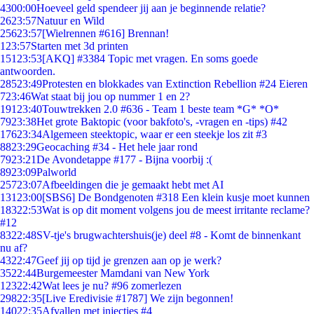
43
00:00
Hoeveel geld spendeer jij aan je beginnende relatie?
26
23:57
Natuur en Wild
256
23:57
[Wielrennen #616] Brennan!
1
23:57
Starten met 3d printen
151
23:53
[AKQ] #3384 Topic met vragen. En soms goede
antwoorden.
285
23:49
Protesten en blokkades van Extinction Rebellion #24 Eieren
7
23:46
Wat staat bij jou op nummer 1 en 2?
191
23:40
Touwtrekken 2.0 #636 - Team 1 beste team *G* *O*
79
23:38
Het grote Baktopic (voor bakfoto's, -vragen en -tips) #42
176
23:34
Algemeen steektopic, waar er een steekje los zit #3
88
23:29
Geocaching #34 - Het hele jaar rond
79
23:21
De Avondetappe #177 - Bijna voorbij :(
89
23:09
Palworld
257
23:07
Afbeeldingen die je gemaakt hebt met AI
131
23:00
[SBS6] De Bondgenoten #318 Een klein kusje moet kunnen
183
22:53
Wat is op dit moment volgens jou de meest irritante reclame?
#12
83
22:48
SV-tje's brugwachtershuis(je) deel #8 - Komt de binnenkant
nu af?
43
22:47
Geef jij op tijd je grenzen aan op je werk?
35
22:44
Burgemeester Mamdani van New York
123
22:42
Wat lees je nu? #96 zomerlezen
298
22:35
[Live Eredivisie #1787] We zijn begonnen!
140
22:35
Afvallen met injecties #4