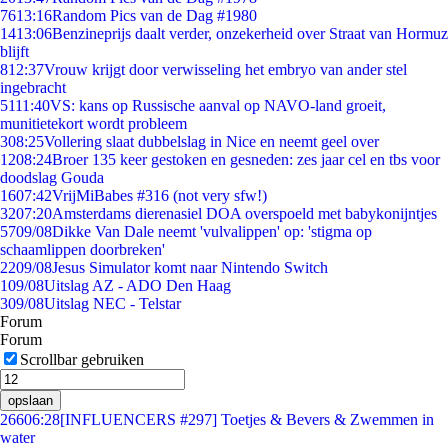
76
13:16
Random Pics van de Dag #1980
14
13:06
Benzineprijs daalt verder, onzekerheid over Straat van Hormuz
blijft
8
12:37
Vrouw krijgt door verwisseling het embryo van ander stel
ingebracht
51
11:40
VS: kans op Russische aanval op NAVO-land groeit,
munitietekort wordt probleem
3
08:25
Vollering slaat dubbelslag in Nice en neemt geel over
12
08:24
Broer 135 keer gestoken en gesneden: zes jaar cel en tbs voor
doodslag Gouda
16
07:42
VrijMiBabes #316 (not very sfw!)
32
07:20
Amsterdams dierenasiel DOA overspoeld met babykonijntjes
57
09/08
Dikke Van Dale neemt 'vulvalippen' op: 'stigma op
schaamlippen doorbreken'
22
09/08
Jesus Simulator komt naar Nintendo Switch
1
09/08
Uitslag AZ - ADO Den Haag
3
09/08
Uitslag NEC - Telstar
Forum
Forum
Scrollbar gebruiken
opslaan
266
06:28
[INFLUENCERS #297] Toetjes & Bevers & Zwemmen in
water