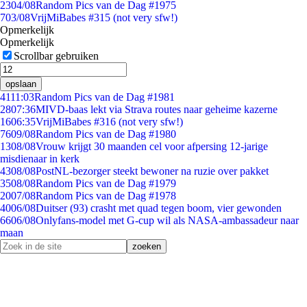
23
04/08
Random Pics van de Dag #1975
7
03/08
VrijMiBabes #315 (not very sfw!)
Opmerkelijk
Opmerkelijk
Scrollbar gebruiken
opslaan
41
11:03
Random Pics van de Dag #1981
28
07:36
MIVD-baas lekt via Strava routes naar geheime kazerne
16
06:35
VrijMiBabes #316 (not very sfw!)
76
09/08
Random Pics van de Dag #1980
13
08/08
Vrouw krijgt 30 maanden cel voor afpersing 12-jarige
misdienaar in kerk
43
08/08
PostNL-bezorger steekt bewoner na ruzie over pakket
35
08/08
Random Pics van de Dag #1979
20
07/08
Random Pics van de Dag #1978
40
06/08
Duitser (93) crasht met quad tegen boom, vier gewonden
66
06/08
Onlyfans-model met G-cup wil als NASA-ambassadeur naar
maan