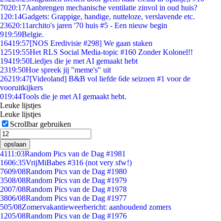
70
20:17
Aanbrengen mechanische ventilatie zinvol in oud huis?
1
20:14
Gadgets: Grappige, handige, nutteloze, verslavende etc.
236
20:11
archito's jaren '70 huis #5 - Een nieuw begin
9
19:59
Belgie.
164
19:57
[NOS Eredivisie #298] We gaan staken
125
19:55
Het RLS Social Media-topic #160 Zonder Kolonel!!
194
19:50
Liedjes die je met AI gemaakt hebt
23
19:50
Hoe spreek jij "meme's" uit
262
19:47
[Videoland] B&B vol liefde 6de seizoen #1 voor de
vooruitkijkers
0
19:44
Tools die je met AI gemaakt hebt.
Leuke lijstjes
Leuke lijstjes
Scrollbar gebruiken
opslaan
41
11:03
Random Pics van de Dag #1981
16
06:35
VrijMiBabes #316 (not very sfw!)
76
09/08
Random Pics van de Dag #1980
35
08/08
Random Pics van de Dag #1979
20
07/08
Random Pics van de Dag #1978
38
06/08
Random Pics van de Dag #1977
5
05/08
Zomervakantieweerbericht: aanhoudend zomers
12
05/08
Random Pics van de Dag #1976