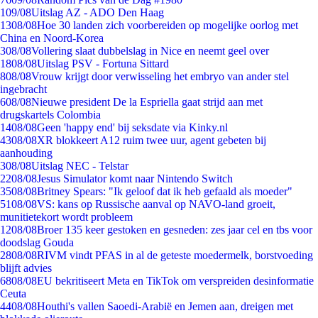
1
09/08
Uitslag AZ - ADO Den Haag
13
08/08
Hoe 30 landen zich voorbereiden op mogelijke oorlog met
China en Noord-Korea
3
08/08
Vollering slaat dubbelslag in Nice en neemt geel over
18
08/08
Uitslag PSV - Fortuna Sittard
8
08/08
Vrouw krijgt door verwisseling het embryo van ander stel
ingebracht
6
08/08
Nieuwe president De la Espriella gaat strijd aan met
drugskartels Colombia
14
08/08
Geen 'happy end' bij seksdate via Kinky.nl
43
08/08
XR blokkeert A12 ruim twee uur, agent gebeten bij
aanhouding
3
08/08
Uitslag NEC - Telstar
22
08/08
Jesus Simulator komt naar Nintendo Switch
35
08/08
Britney Spears: "Ik geloof dat ik heb gefaald als moeder"
51
08/08
VS: kans op Russische aanval op NAVO-land groeit,
munitietekort wordt probleem
12
08/08
Broer 135 keer gestoken en gesneden: zes jaar cel en tbs voor
doodslag Gouda
28
08/08
RIVM vindt PFAS in al de geteste moedermelk, borstvoeding
blijft advies
68
08/08
EU bekritiseert Meta en TikTok om verspreiden desinformatie
Ceuta
44
08/08
Houthi's vallen Saoedi-Arabië en Jemen aan, dreigen met