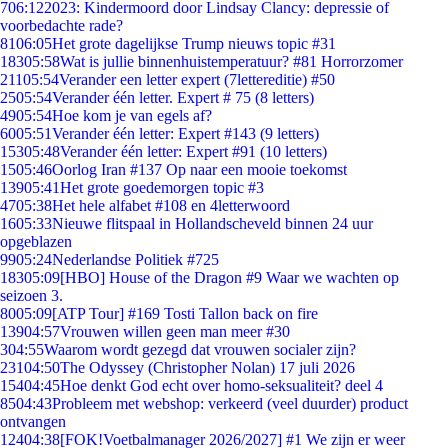
7
06:12
2023: Kindermoord door Lindsay Clancy: depressie of
voorbedachte rade?
81
06:05
Het grote dagelijkse Trump nieuws topic #31
183
05:58
Wat is jullie binnenhuistemperatuur? #81 Horrorzomer
211
05:54
Verander een letter expert (7lettereditie) #50
25
05:54
Verander één letter. Expert # 75 (8 letters)
49
05:54
Hoe kom je van egels af?
60
05:51
Verander één letter: Expert #143 (9 letters)
153
05:48
Verander één letter: Expert #91 (10 letters)
15
05:46
Oorlog Iran #137 Op naar een mooie toekomst
139
05:41
Het grote goedemorgen topic #3
47
05:38
Het hele alfabet #108 en 4letterwoord
16
05:33
Nieuwe flitspaal in Hollandscheveld binnen 24 uur
opgeblazen
99
05:24
Nederlandse Politiek #725
183
05:09
[HBO] House of the Dragon #9 Waar we wachten op
seizoen 3.
80
05:09
[ATP Tour] #169 Tosti Tallon back on fire
139
04:57
Vrouwen willen geen man meer #30
3
04:55
Waarom wordt gezegd dat vrouwen socialer zijn?
231
04:50
The Odyssey (Christopher Nolan) 17 juli 2026
154
04:45
Hoe denkt God echt over homo-seksualiteit? deel 4
85
04:43
Probleem met webshop: verkeerd (veel duurder) product
ontvangen
124
04:38
[FOK!Voetbalmanager 2026/2027] #1 We zijn er weer