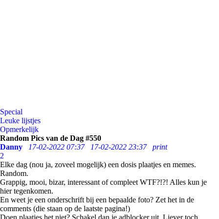
Special
Leuke lijstjes
Opmerkelijk
Random Pics van de Dag #550
Danny
17-02-2022 07:37
17-02-2022 23:37
print
2
Elke dag (nou ja, zoveel mogelijk) een dosis plaatjes en memes.
Random.
Grappig, mooi, bizar, interessant of compleet WTF?!?! Alles kun je
hier tegenkomen.
En weet je een onderschrift bij een bepaalde foto? Zet het in de
comments (die staan op de laatste pagina!)
Doen plaatjes het niet? Schakel dan je adblocker uit. Liever toch