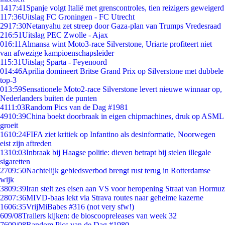
14
17:41
Spanje volgt Italië met grenscontroles, tien reizigers geweigerd
1
17:36
Uitslag FC Groningen - FC Utrecht
29
17:30
Netanyahu zet streep door Gaza-plan van Trumps Vredesraad
2
16:51
Uitslag PEC Zwolle - Ajax
0
16:11
Almansa wint Moto3-race Silverstone, Uriarte profiteert niet
van afwezige kampioenschapsleider
1
15:31
Uitslag Sparta - Feyenoord
0
14:46
Aprilia domineert Britse Grand Prix op Silverstone met dubbele
top-3
0
13:59
Sensationele Moto2-race Silverstone levert nieuwe winnaar op,
Nederlanders buiten de punten
41
11:03
Random Pics van de Dag #1981
49
10:39
China boekt doorbraak in eigen chipmachines, druk op ASML
groeit
16
10:24
FIFA ziet kritiek op Infantino als desinformatie, Noorwegen
eist zijn aftreden
13
10:03
Inbraak bij Haagse politie: dieven betrapt bij stelen illegale
sigaretten
27
09:50
Nachtelijk gebiedsverbod brengt rust terug in Rotterdamse
wijk
38
09:39
Iran stelt zes eisen aan VS voor heropening Straat van Hormuz
28
07:36
MIVD-baas lekt via Strava routes naar geheime kazerne
16
06:35
VrijMiBabes #316 (not very sfw!)
6
09/08
Trailers kijken: de bioscoopreleases van week 32
76
09/08
Random Pics van de Dag #1980