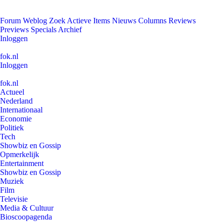
Forum
Weblog
Zoek
Actieve Items
Nieuws
Columns
Reviews
Previews
Specials
Archief
Inloggen
fok.nl
Inloggen
fok.nl
Actueel
Nederland
Internationaal
Economie
Politiek
Tech
Showbiz en Gossip
Opmerkelijk
Entertainment
Showbiz en Gossip
Muziek
Film
Televisie
Media & Cultuur
Bioscoopagenda