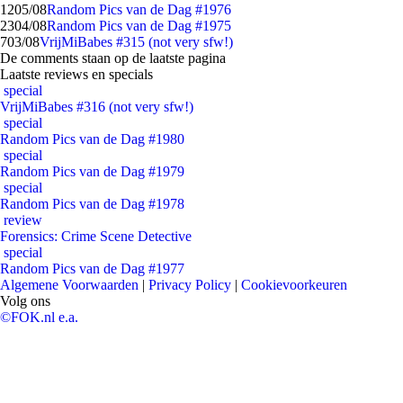
12
05/08
Random Pics van de Dag #1976
23
04/08
Random Pics van de Dag #1975
7
03/08
VrijMiBabes #315 (not very sfw!)
De comments staan op de laatste pagina
Laatste reviews en specials
special
VrijMiBabes #316 (not very sfw!)
special
Random Pics van de Dag #1980
special
Random Pics van de Dag #1979
special
Random Pics van de Dag #1978
review
Forensics: Crime Scene Detective
special
Random Pics van de Dag #1977
Algemene Voorwaarden
|
Privacy Policy
|
Cookievoorkeuren
Volg ons
©FOK.nl e.a.