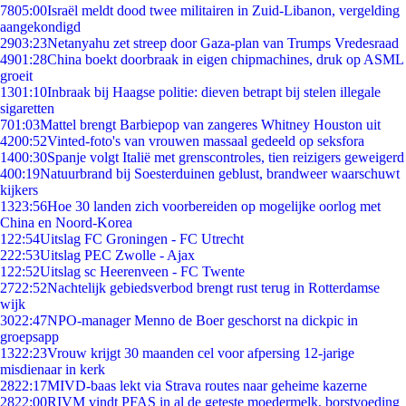
78
05:00
Israël meldt dood twee militairen in Zuid-Libanon, vergelding
aangekondigd
29
03:23
Netanyahu zet streep door Gaza-plan van Trumps Vredesraad
49
01:28
China boekt doorbraak in eigen chipmachines, druk op ASML
groeit
13
01:10
Inbraak bij Haagse politie: dieven betrapt bij stelen illegale
sigaretten
7
01:03
Mattel brengt Barbiepop van zangeres Whitney Houston uit
42
00:52
Vinted-foto's van vrouwen massaal gedeeld op seksfora
14
00:30
Spanje volgt Italië met grenscontroles, tien reizigers geweigerd
4
00:19
Natuurbrand bij Soesterduinen geblust, brandweer waarschuwt
kijkers
13
23:56
Hoe 30 landen zich voorbereiden op mogelijke oorlog met
China en Noord-Korea
1
22:54
Uitslag FC Groningen - FC Utrecht
2
22:53
Uitslag PEC Zwolle - Ajax
1
22:52
Uitslag sc Heerenveen - FC Twente
27
22:52
Nachtelijk gebiedsverbod brengt rust terug in Rotterdamse
wijk
30
22:47
NPO-manager Menno de Boer geschorst na dickpic in
groepsapp
13
22:23
Vrouw krijgt 30 maanden cel voor afpersing 12-jarige
misdienaar in kerk
28
22:17
MIVD-baas lekt via Strava routes naar geheime kazerne
28
22:00
RIVM vindt PFAS in al de geteste moedermelk, borstvoeding