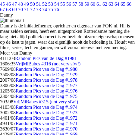
45
46
47
48
49
50
51
52
53
54
55
56
57
58
59
60
61
62
63
64
65
66
67
68
69
70
71
72
73
74
75
76
Danny
Danny is de initiatiefnemer, oprichter en eigenaar van FOK.nl. Hij is
maar zelden serieus, heeft een uitgesproken Rotterdamse mening die
lang niet altijd politiek correct is en bezit de bizarre eigenschap mensen
op de kast te jagen, waar dat eigenlijk nooit de bedoeling is. Houdt van
films, series, tech en gamen, en wil vooral nieuws met een mening.
Meer van Danny
41
11:03
Random Pics van de Dag #1981
16
06:35
VrijMiBabes #316 (not very sfw!)
76
09/08
Random Pics van de Dag #1980
35
08/08
Random Pics van de Dag #1979
20
07/08
Random Pics van de Dag #1978
38
06/08
Random Pics van de Dag #1977
12
05/08
Random Pics van de Dag #1976
23
04/08
Random Pics van de Dag #1975
7
03/08
VrijMiBabes #315 (not very sfw!)
41
03/08
Random Pics van de Dag #1974
30
02/08
Random Pics van de Dag #1973
44
01/08
Random Pics van de Dag #1972
49
31/07
Random Pics van de Dag #1971
36
30/07
Random Pics van de Dag #1970
44
29/07
Random Pics van de Dag #1969