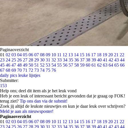
Paginaoverzicht
01
02
03
04
05
06
07
08
09
10
11
12
13
14
15
16
17
18
19
20
21
22
23
24
25
26
27
28
29
30
31
32
33
34
35
36
37
38
39
40
41
42
43
44
45
46
47
48
49
50
51
52
53
54
55
56
57
58
59
60
61
62
63
64
65
66
67
68
69
70
71
72
73
74
75
76
daily pics
leuke lijstjes
Submitter:
153
Help ons; deel dit item als je het leuk vond
Heb je een leuk of interessant bericht gevonden dat je graag op FOK!
terug ziet?
Tip ons dan via de submit!
Zoek jij altijd de leukste nieuwtjes en kun je daar leuk over schrijven?
Meld je aan als nieuwsposter!
Paginaoverzicht
01
02
03
04
05
06
07
08
09
10
11
12
13
14
15
16
17
18
19
20
21
22
23
24
25
26
27
28
29
30
31
32
33
34
35
36
37
38
39
40
41
42
43
44