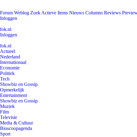
Forum
Weblog
Zoek
Actieve Items
Nieuws
Columns
Reviews
Previe
Inloggen
fok.nl
Inloggen
fok.nl
Actueel
Nederland
Internationaal
Economie
Politiek
Tech
Showbiz en Gossip
Opmerkelijk
Entertainment
Showbiz en Gossip
Muziek
Film
Televisie
Media & Cultuur
Bioscoopagenda
Sport