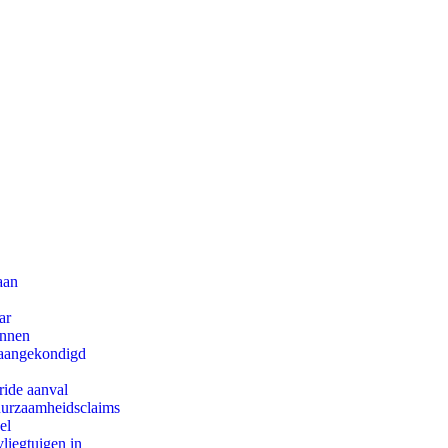
aan
ar
innen
g aangekondigd
ride aanval
duurzaamheidsclaims
el
iegtuigen in