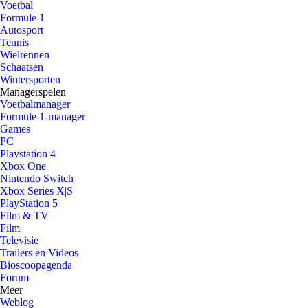
Voetbal
Formule 1
Autosport
Tennis
Wielrennen
Schaatsen
Wintersporten
Managerspelen
Voetbalmanager
Formule 1-manager
Games
PC
Playstation 4
Xbox One
Nintendo Switch
Xbox Series X|S
PlayStation 5
Film & TV
Film
Televisie
Trailers en Videos
Bioscoopagenda
Forum
Meer
Weblog