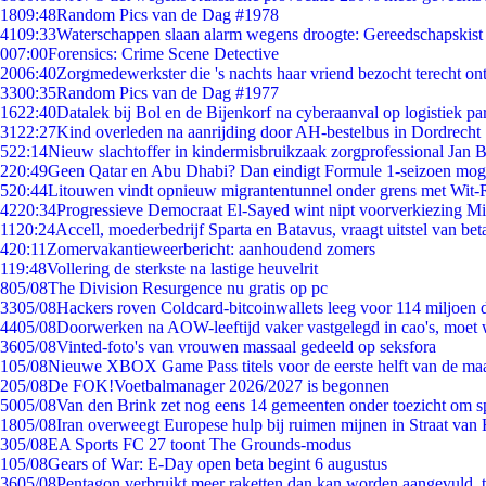
18
09:48
Random Pics van de Dag #1978
41
09:33
Waterschappen slaan alarm wegens droogte: Gereedschapskist
0
07:00
Forensics: Crime Scene Detective
20
06:40
Zorgmedewerkster die 's nachts haar vriend bezocht terecht on
33
00:35
Random Pics van de Dag #1977
16
22:40
Datalek bij Bol en de Bijenkorf na cyberaanval op logistiek pa
31
22:27
Kind overleden na aanrijding door AH-bestelbus in Dordrecht
5
22:14
Nieuw slachtoffer in kindermisbruikzaak zorgprofessional Jan B
2
20:49
Geen Qatar en Abu Dhabi? Dan eindigt Formule 1-seizoen moge
5
20:44
Litouwen vindt opnieuw migrantentunnel onder grens met Wit-
42
20:34
Progressieve Democraat El-Sayed wint nipt voorverkiezing M
11
20:24
Accell, moederbedrijf Sparta en Batavus, vraagt uitstel van bet
4
20:11
Zomervakantieweerbericht: aanhoudend zomers
1
19:48
Vollering de sterkste na lastige heuvelrit
8
05/08
The Division Resurgence nu gratis op pc
33
05/08
Hackers roven Coldcard-bitcoinwallets leeg voor 114 miljoen d
44
05/08
Doorwerken na AOW-leeftijd vaker vastgelegd in cao's, moet
36
05/08
Vinted-foto's van vrouwen massaal gedeeld op seksfora
1
05/08
Nieuwe XBOX Game Pass titels voor de eerste helft van de ma
2
05/08
De FOK!Voetbalmanager 2026/2027 is begonnen
50
05/08
Van den Brink zet nog eens 14 gemeenten onder toezicht om s
18
05/08
Iran overweegt Europese hulp bij ruimen mijnen in Straat va
3
05/08
EA Sports FC 27 toont The Grounds-modus
1
05/08
Gears of War: E-Day open beta begint 6 augustus
36
05/08
Pentagon verbruikt meer raketten dan kan worden aangevuld, t