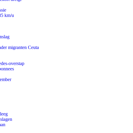
ssie
235 km/u
nslag
onder migranten Ceuta
edes-overstap
abonnees
tember
leeg
tslagen
aan