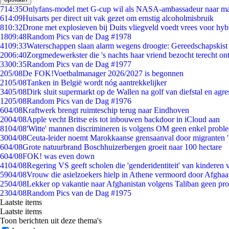
7
14:35
Onlyfans-model met G-cup wil als NASA-ambassadeur naar m
6
14:09
Huisarts per direct uit vak gezet om ernstig alcoholmisbruik
8
10:32
Drone met explosieven bij Duits vliegveld voedt vrees voor hyb
18
09:48
Random Pics van de Dag #1978
41
09:33
Waterschappen slaan alarm wegens droogte: Gereedschapskist
20
06:40
Zorgmedewerkster die 's nachts haar vriend bezocht terecht on
33
00:35
Random Pics van de Dag #1977
2
05/08
De FOK!Voetbalmanager 2026/2027 is begonnen
21
05/08
Tanken in België wordt nóg aantrekkelijker
34
05/08
Dirk sluit supermarkt op de Wallen na golf van diefstal en agre
12
05/08
Random Pics van de Dag #1976
6
04/08
Kraftwerk brengt ruimteschip terug naar Eindhoven
20
04/08
Apple vecht Britse eis tot inbouwen backdoor in iCloud aan
81
04/08
'Witte' mannen discrimineren is volgens OM geen enkel probl
30
04/08
Ceuta-leider noemt Marokkaanse grensaanval door migranten 
6
04/08
Grote natuurbrand Boschhuizerbergen groeit naar 100 hectare
6
04/08
FOK! was even down
41
04/08
Regering VS geeft scholen die 'genderidentiteit' van kinderen
59
04/08
Vrouw die asielzoekers hielp in Athene vermoord door Afghaa
25
04/08
Lekker op vakantie naar Afghanistan volgens Taliban geen pr
23
04/08
Random Pics van de Dag #1975
Laatste items
Laatste items
Toon berichten uit deze thema's