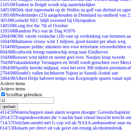
21
05/08
Tanken in België wordt nóg aantrekkelijker
34
05/08
Dirk sluit supermarkt op de Wallen na golf van diefstal en agre
13
05/08
Nederlander (23) aangehouden in Duitsland na snelheid van 
3
05/08
Gedurfd NEC blijft overeind bij Olympiakos
14
05/08
Long live the 7th of October
12
05/08
Random Pics van de Dag #1976
20
04/08
OM: vierde verdachte (18) vast op verdenking van beramen aa
16
04/08
Italiaanse vrouw wint 1 miljoen, gooit kraslot per abuis weg
31
04/08
Spaanse politie: minstens tien voor terrorisme veroordeelden 
6
04/08
Kraftwerk brengt ruimteschip terug naar Eindhoven
1
04/08
Reusser wint tijdrit en neemt geel over, Nooijen knap tweede
7
04/08
Vakantiekiekje Verstappen en Wolff voedt geruchten over Merc
18
04/08
Spotify bereikt mijlpaal, voor het eerst 300 miljoen premium-
27
04/08
Houthi's vallen luchthaven Najran in Saoedi-Arabië aan
34
04/08
Albert Heijn halveert tempo van Koopzegels sparen vanaf sep
Actieve items
Actieve items
Scrollbar gebruiken
opslaan
41
14:59
Waterschappen slaan alarm wegens droogte: Gereedschapskist 
20
14:57
Zorgmedewerkster die 's nachts haar vriend bezocht terecht on
7
14:57
Onlyfans-model met G-cup wil als NASA-ambassadeur naar m
6
14:53
Huisarts per direct uit vak gezet om ernstig alcoholmisbruik