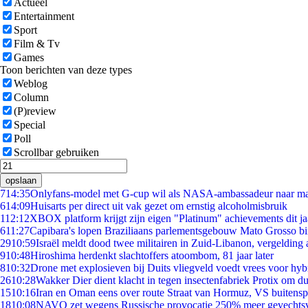
Actueel
Entertainment
Sport
Film & Tv
Games
Toon berichten van deze types
Weblog
Column
(P)review
Special
Poll
Scrollbar gebruiken
opslaan
7
14:35
Onlyfans-model met G-cup wil als NASA-ambassadeur naar m
6
14:09
Huisarts per direct uit vak gezet om ernstig alcoholmisbruik
1
12:12
XBOX platform krijgt zijn eigen "Platinum" achievements dit ja
6
11:27
Capibara's lopen Braziliaans parlementsgebouw Mato Grosso b
29
10:59
Israël meldt dood twee militairen in Zuid-Libanon, vergeldin
9
10:48
Hiroshima herdenkt slachtoffers atoombom, 81 jaar later
8
10:32
Drone met explosieven bij Duits vliegveld voedt vrees voor hyb
26
10:28
Wakker Dier dient klacht in tegen insectenfabriek Protix om 
15
10:16
Iran en Oman eens over route Straat van Hormuz, VS buitensp
18
10:08
NAVO zet wegens Russische provocatie 250% meer gevechtsvl