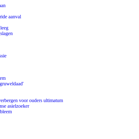
aan
ride aanval
 leeg
tslagen
ssie
eem
'gruweldaad'
 verbergen voor ouders ultimatum
nse asielzoeker
obleem