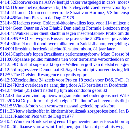
44
14:52
Doorwerken na AOW-leeftijd vaker vastgelegd in cao's, moet
8
14:51
Drone met explosieven bij Duits vliegveld voedt vrees voor hyb
15
14:51
Iran en Oman eens over route Straat van Hormuz, VS buitensp
18
14:48
Random Pics van de Dag #1978
33
14:45
Hackers roven Coldcard-bitcoinwallets leeg voor 114 miljoen d
2
14:44
Geen Qatar en Abu Dhabi? Dan eindigt Formule 1-seizoen moge
26
14:41
Wakker Dier dient klacht in tegen insectenfabriek Protix om 
18
14:39
NAVO zet wegens Russische provocatie 250% meer gevechtsvl
29
14:36
Israël meldt dood twee militairen in Zuid-Libanon, vergeldin
9
14:09
Hiroshima herdenkt slachtoffers atoombom, 81 jaar later
6
13:43
Capibara's lopen Braziliaans parlementsgebouw Mato Grosso b
31
13:00
Spaanse politie: minstens tien voor terrorisme veroordeelden 
34
12:59
Dirk sluit supermarkt op de Wallen na golf van diefstal en agre
42
12:55
Progressieve Democraat El-Sayed wint nipt voorverkiezing M
8
12:53
The Division Resurgence nu gratis op pc
64
12:53
Zetelpeiling: 24 zetels voor Pro en 18 zetels voor D66, FvD,
31
12:47
Kind overleden na aanrijding door AH-bestelbus in Dordrecht
49
12:44
Man (25) sterft nadat hij lijm als condoom gebruikt
5
12:43
Litouwen vindt opnieuw migrantentunnel onder grens met Wit-
1
12:20
XBOX platform krijgt zijn eigen "Platinum" achievements dit ja
36
11:55
Vinted-foto's van vrouwen massaal gedeeld op seksfora
5
11:13
Nieuw slachtoffer in kindermisbruikzaak zorgprofessional Jan B
33
11:13
Random Pics van de Dag #1977
50
10:45
Van den Brink zet nog eens 14 gemeenten onder toezicht om s
16
10:26
Italiaanse vrouw wint 1 miljoen, gooit kraslot per abuis weg