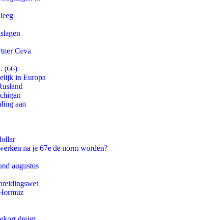
 leeg
tslagen
rtner Ceva
. (66)
lijk in Europa
Rusland
ichigan
aling aan
ollar
 werken na je 67e de norm worden?
and augustus
preidingswet
n Hormuz
ekort dreigt