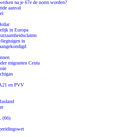
 werken na je 67e de norm worden?
ride aanval
el
ollar
lijk in Europa
duurzaamheidsclaims
iegtuigen in
g aangekondigd
innen
onder migranten Ceuta
ssie
ichigan
 JA21 en PVV
Rusland
ar
. (66)
preidingswet