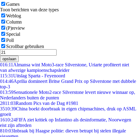
Games
Toon berichten van deze types
Weblog
Column
(P)review
Special
Poll
Scrollbar gebruiken
opslaan
0
16:11
Almansa wint Moto3-race Silverstone, Uriarte profiteert niet
van afwezige kampioenschapsleider
1
15:31
Uitslag Sparta - Feyenoord
0
14:46
Aprilia domineert Britse Grand Prix op Silverstone met dubbele
top-3
0
13:59
Sensationele Moto2-race Silverstone levert nieuwe winnaar op,
Nederlanders buiten de punten
28
11:03
Random Pics van de Dag #1981
35
10:39
China boekt doorbraak in eigen chipmachines, druk op ASML
groeit
16
10:24
FIFA ziet kritiek op Infantino als desinformatie, Noorwegen
eist zijn aftreden
8
10:03
Inbraak bij Haagse politie: dieven betrapt bij stelen illegale
sigaretten