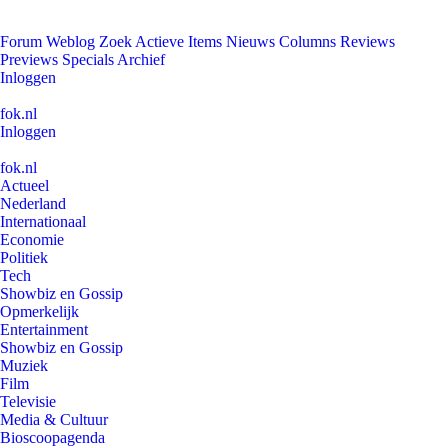
Forum
Weblog
Zoek
Actieve Items
Nieuws
Columns
Reviews
Previews
Specials
Archief
Inloggen
fok.nl
Inloggen
fok.nl
Actueel
Nederland
Internationaal
Economie
Politiek
Tech
Showbiz en Gossip
Opmerkelijk
Entertainment
Showbiz en Gossip
Muziek
Film
Televisie
Media & Cultuur
Bioscoopagenda