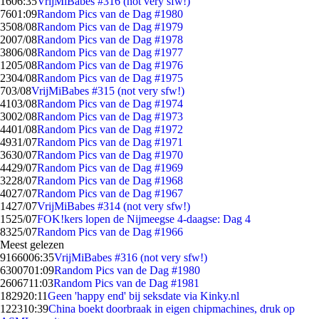
16
06:35
VrijMiBabes #316 (not very sfw!)
76
01:09
Random Pics van de Dag #1980
35
08/08
Random Pics van de Dag #1979
20
07/08
Random Pics van de Dag #1978
38
06/08
Random Pics van de Dag #1977
12
05/08
Random Pics van de Dag #1976
23
04/08
Random Pics van de Dag #1975
7
03/08
VrijMiBabes #315 (not very sfw!)
41
03/08
Random Pics van de Dag #1974
30
02/08
Random Pics van de Dag #1973
44
01/08
Random Pics van de Dag #1972
49
31/07
Random Pics van de Dag #1971
36
30/07
Random Pics van de Dag #1970
44
29/07
Random Pics van de Dag #1969
32
28/07
Random Pics van de Dag #1968
40
27/07
Random Pics van de Dag #1967
14
27/07
VrijMiBabes #314 (not very sfw!)
15
25/07
FOK!kers lopen de Nijmeegse 4-daagse: Dag 4
83
25/07
Random Pics van de Dag #1966
Meest gelezen
91660
06:35
VrijMiBabes #316 (not very sfw!)
63007
01:09
Random Pics van de Dag #1980
26067
11:03
Random Pics van de Dag #1981
1829
20:11
Geen 'happy end' bij seksdate via Kinky.nl
1223
10:39
China boekt doorbraak in eigen chipmachines, druk op