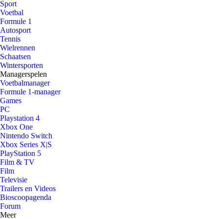
Sport
Voetbal
Formule 1
Autosport
Tennis
Wielrennen
Schaatsen
Wintersporten
Managerspelen
Voetbalmanager
Formule 1-manager
Games
PC
Playstation 4
Xbox One
Nintendo Switch
Xbox Series X|S
PlayStation 5
Film & TV
Film
Televisie
Trailers en Videos
Bioscoopagenda
Forum
Meer