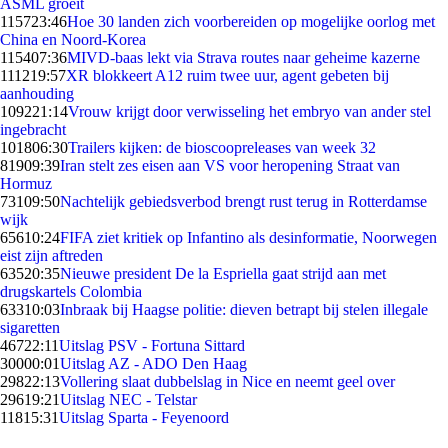
ASML groeit
1157
23:46
Hoe 30 landen zich voorbereiden op mogelijke oorlog met
China en Noord-Korea
1154
07:36
MIVD-baas lekt via Strava routes naar geheime kazerne
1112
19:57
XR blokkeert A12 ruim twee uur, agent gebeten bij
aanhouding
1092
21:14
Vrouw krijgt door verwisseling het embryo van ander stel
ingebracht
1018
06:30
Trailers kijken: de bioscoopreleases van week 32
819
09:39
Iran stelt zes eisen aan VS voor heropening Straat van
Hormuz
731
09:50
Nachtelijk gebiedsverbod brengt rust terug in Rotterdamse
wijk
656
10:24
FIFA ziet kritiek op Infantino als desinformatie, Noorwegen
eist zijn aftreden
635
20:35
Nieuwe president De la Espriella gaat strijd aan met
drugskartels Colombia
633
10:03
Inbraak bij Haagse politie: dieven betrapt bij stelen illegale
sigaretten
467
22:11
Uitslag PSV - Fortuna Sittard
300
00:01
Uitslag AZ - ADO Den Haag
298
22:13
Vollering slaat dubbelslag in Nice en neemt geel over
296
19:21
Uitslag NEC - Telstar
118
15:31
Uitslag Sparta - Feyenoord