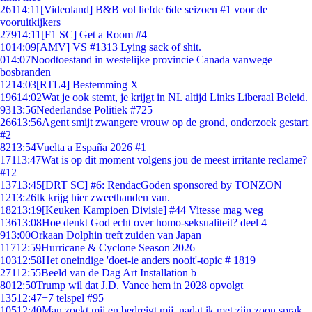
261
14:11
[Videoland] B&B vol liefde 6de seizoen #1 voor de
vooruitkijkers
279
14:11
[F1 SC] Get a Room #4
10
14:09
[AMV] VS #1313 Lying sack of shit.
0
14:07
Noodtoestand in westelijke provincie Canada vanwege
bosbranden
12
14:03
[RTL4] Bestemming X
196
14:02
Wat je ook stemt, je krijgt in NL altijd Links Liberaal Beleid.
93
13:56
Nederlandse Politiek #725
266
13:56
Agent smijt zwangere vrouw op de grond, onderzoek gestart
#2
82
13:54
Vuelta a España 2026 #1
171
13:47
Wat is op dit moment volgens jou de meest irritante reclame?
#12
137
13:45
[DRT SC] #6: RendacGoden sponsored by TONZON
12
13:26
Ik krijg hier zweethanden van.
182
13:19
[Keuken Kampioen Divisie] #44 Vitesse mag weg
136
13:08
Hoe denkt God echt over homo-seksualiteit? deel 4
9
13:00
Orkaan Dolphin treft zuiden van Japan
117
12:59
Hurricane & Cyclone Season 2026
103
12:58
Het oneindige 'doet-ie anders nooit'-topic # 1819
271
12:55
Beeld van de Dag Art Installation b
80
12:50
Trump wil dat J.D. Vance hem in 2028 opvolgt
135
12:47
+7 telspel #95
105
12:40
Man zoekt mij en bedreigt mij, nadat ik met zijn zoon sprak