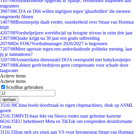
11
07/08
Smokkelbende opgerold in Spanje, verdienden miljoenen aan
migranten
39
07/08
CDA en D66 willen ingrijpen tegen 'gluurbrillen' die mensen
ongemerkt filmen
14
07/08
Benzineprijs daalt verder, onzekerheid over Straat van Hormuz
blijft
42
07/08
Voedselprijzen wereldwijd op hoogste niveau in ruim drie jaar
23
07/08
Quake krijgt na 30 jaar een gratis uitbreiding
2
07/08
De FOK!Voetbalmanager 2026/2027 is begonnen
72
07/08
Meer agressie tegen een andersluidende politieke mening, laat
jij je intimideren?
32
07/08
Amsterdams dierenasiel DOA overspoeld met babykonijntjes
29
07/08
Kabinet geeft bedrijven geen compensatie voor schade door
laagwater
Actieve items
Actieve items
Scrollbar gebruiken
opslaan
35
16:38
China boekt doorbraak in eigen chipmachines, druk op ASML
groeit
25
16:35
MIVD-baas lekt via Strava routes naar geheime kazerne
66
16:35
EU bekritiseert Meta en TikTok om verspreiden desinformatie
Ceuta
31
16:33
Iran stelt zes eisen aan VS voor heropening Straat van Hormuz