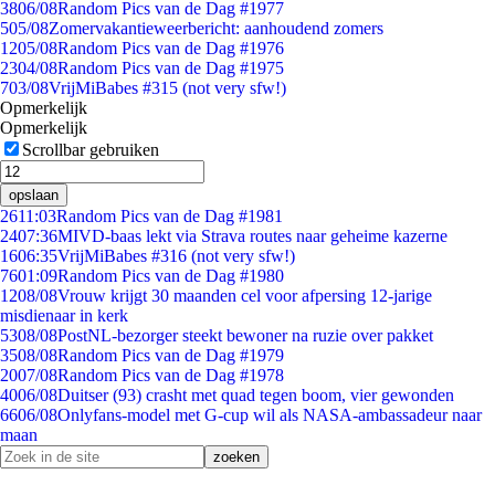
38
06/08
Random Pics van de Dag #1977
5
05/08
Zomervakantieweerbericht: aanhoudend zomers
12
05/08
Random Pics van de Dag #1976
23
04/08
Random Pics van de Dag #1975
7
03/08
VrijMiBabes #315 (not very sfw!)
Opmerkelijk
Opmerkelijk
Scrollbar gebruiken
opslaan
26
11:03
Random Pics van de Dag #1981
24
07:36
MIVD-baas lekt via Strava routes naar geheime kazerne
16
06:35
VrijMiBabes #316 (not very sfw!)
76
01:09
Random Pics van de Dag #1980
12
08/08
Vrouw krijgt 30 maanden cel voor afpersing 12-jarige
misdienaar in kerk
53
08/08
PostNL-bezorger steekt bewoner na ruzie over pakket
35
08/08
Random Pics van de Dag #1979
20
07/08
Random Pics van de Dag #1978
40
06/08
Duitser (93) crasht met quad tegen boom, vier gewonden
66
06/08
Onlyfans-model met G-cup wil als NASA-ambassadeur naar
maan