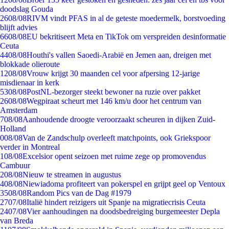
doodslag Gouda
26
08/08
RIVM vindt PFAS in al de geteste moedermelk, borstvoeding
blijft advies
66
08/08
EU bekritiseert Meta en TikTok om verspreiden desinformatie
Ceuta
44
08/08
Houthi's vallen Saoedi-Arabië en Jemen aan, dreigen met
blokkade olieroute
12
08/08
Vrouw krijgt 30 maanden cel voor afpersing 12-jarige
misdienaar in kerk
53
08/08
PostNL-bezorger steekt bewoner na ruzie over pakket
26
08/08
Wegpiraat scheurt met 146 km/u door het centrum van
Amsterdam
7
08/08
Aanhoudende droogte veroorzaakt scheuren in dijken Zuid-
Holland
0
08/08
Van de Zandschulp overleeft matchpoints, ook Griekspoor
verder in Montreal
1
08/08
Excelsior opent seizoen met ruime zege op promovendus
Cambuur
2
08/08
Nieuw te streamen in augustus
4
08/08
Niewiadoma profiteert van pokerspel en grijpt geel op Ventoux
35
08/08
Random Pics van de Dag #1979
27
07/08
Italië hindert reizigers uit Spanje na migratiecrisis Ceuta
24
07/08
Vier aanhoudingen na doodsbedreiging burgemeester Depla
van Breda