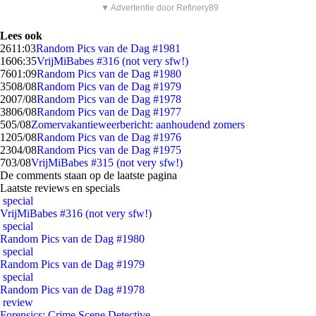
▼ Advertentie door Refinery89
Lees ook
26
11:03
Random Pics van de Dag #1981
16
06:35
VrijMiBabes #316 (not very sfw!)
76
01:09
Random Pics van de Dag #1980
35
08/08
Random Pics van de Dag #1979
20
07/08
Random Pics van de Dag #1978
38
06/08
Random Pics van de Dag #1977
5
05/08
Zomervakantieweerbericht: aanhoudend zomers
12
05/08
Random Pics van de Dag #1976
23
04/08
Random Pics van de Dag #1975
7
03/08
VrijMiBabes #315 (not very sfw!)
De comments staan op de laatste pagina
Laatste reviews en specials
special
VrijMiBabes #316 (not very sfw!)
special
Random Pics van de Dag #1980
special
Random Pics van de Dag #1979
special
Random Pics van de Dag #1978
review
Forensics: Crime Scene Detective