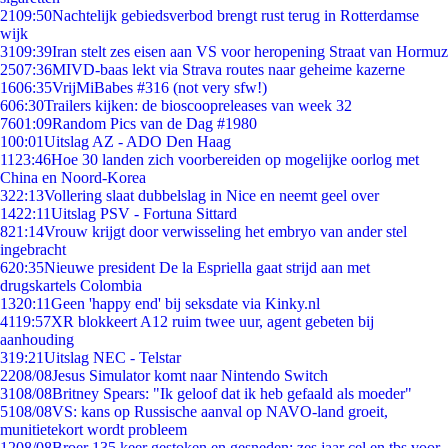
21
09:50
Nachtelijk gebiedsverbod brengt rust terug in Rotterdamse
wijk
31
09:39
Iran stelt zes eisen aan VS voor heropening Straat van Hormuz
25
07:36
MIVD-baas lekt via Strava routes naar geheime kazerne
16
06:35
VrijMiBabes #316 (not very sfw!)
6
06:30
Trailers kijken: de bioscoopreleases van week 32
76
01:09
Random Pics van de Dag #1980
1
00:01
Uitslag AZ - ADO Den Haag
11
23:46
Hoe 30 landen zich voorbereiden op mogelijke oorlog met
China en Noord-Korea
3
22:13
Vollering slaat dubbelslag in Nice en neemt geel over
14
22:11
Uitslag PSV - Fortuna Sittard
8
21:14
Vrouw krijgt door verwisseling het embryo van ander stel
ingebracht
6
20:35
Nieuwe president De la Espriella gaat strijd aan met
drugskartels Colombia
13
20:11
Geen 'happy end' bij seksdate via Kinky.nl
41
19:57
XR blokkeert A12 ruim twee uur, agent gebeten bij
aanhouding
3
19:21
Uitslag NEC - Telstar
22
08/08
Jesus Simulator komt naar Nintendo Switch
31
08/08
Britney Spears: "Ik geloof dat ik heb gefaald als moeder"
51
08/08
VS: kans op Russische aanval op NAVO-land groeit,
munitietekort wordt probleem
12
08/08
Broer 135 keer gestoken en gesneden: zes jaar cel en tbs voor