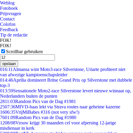
Weblog
Fotoboek
Prijsvragen
Contact
Colofon
Feedback
Tip de redactie
FOK!
FOK!
Scrollbar gebruiken
opslaan
0
16:11
Almansa wint Moto3-race Silverstone, Uriarte profiteert niet
van afwezige kampioenschapsleider
0
14:46
Aprilia domineert Britse Grand Prix op Silverstone met dubbele
top-3
0
13:59
Sensationele Moto2-race Silverstone levert nieuwe winnaar op,
Nederlanders buiten de punten
28
11:03
Random Pics van de Dag #1981
25
07:36
MIVD-baas lekt via Strava routes naar geheime kazerne
16
06:35
VrijMiBabes #316 (not very sfw!)
76
01:09
Random Pics van de Dag #1980
12
08/08
Vrouw krijgt 30 maanden cel voor afpersing 12-jarige
misdienaar in kerk