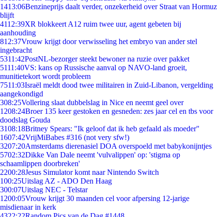
14
13:06
Benzineprijs daalt verder, onzekerheid over Straat van Hormuz
blijft
41
12:39
XR blokkeert A12 ruim twee uur, agent gebeten bij
aanhouding
8
12:37
Vrouw krijgt door verwisseling het embryo van ander stel
ingebracht
53
11:42
PostNL-bezorger steekt bewoner na ruzie over pakket
51
11:40
VS: kans op Russische aanval op NAVO-land groeit,
munitietekort wordt probleem
75
11:03
Israël meldt dood twee militairen in Zuid-Libanon, vergelding
aangekondigd
3
08:25
Vollering slaat dubbelslag in Nice en neemt geel over
12
08:24
Broer 135 keer gestoken en gesneden: zes jaar cel en tbs voor
doodslag Gouda
31
08:18
Britney Spears: "Ik geloof dat ik heb gefaald als moeder"
16
07:42
VrijMiBabes #316 (not very sfw!)
32
07:20
Amsterdams dierenasiel DOA overspoeld met babykonijntjes
57
02:32
Dikke Van Dale neemt 'vulvalippen' op: 'stigma op
schaamlippen doorbreken'
22
00:28
Jesus Simulator komt naar Nintendo Switch
1
00:25
Uitslag AZ - ADO Den Haag
3
00:07
Uitslag NEC - Telstar
12
00:05
Vrouw krijgt 30 maanden cel voor afpersing 12-jarige
misdienaar in kerk
43
22:22
Random Pics van de Dag #1448