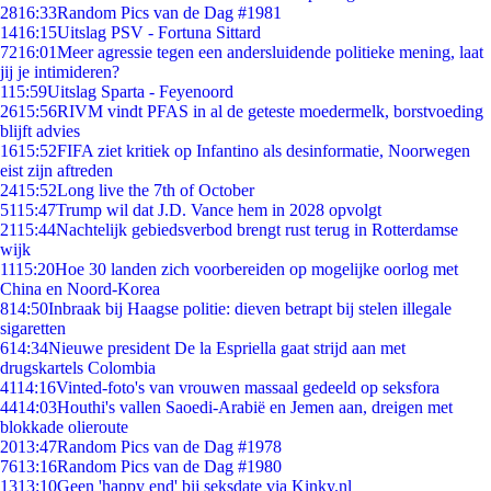
28
16:33
Random Pics van de Dag #1981
14
16:15
Uitslag PSV - Fortuna Sittard
72
16:01
Meer agressie tegen een andersluidende politieke mening, laat
jij je intimideren?
1
15:59
Uitslag Sparta - Feyenoord
26
15:56
RIVM vindt PFAS in al de geteste moedermelk, borstvoeding
blijft advies
16
15:52
FIFA ziet kritiek op Infantino als desinformatie, Noorwegen
eist zijn aftreden
24
15:52
Long live the 7th of October
51
15:47
Trump wil dat J.D. Vance hem in 2028 opvolgt
21
15:44
Nachtelijk gebiedsverbod brengt rust terug in Rotterdamse
wijk
11
15:20
Hoe 30 landen zich voorbereiden op mogelijke oorlog met
China en Noord-Korea
8
14:50
Inbraak bij Haagse politie: dieven betrapt bij stelen illegale
sigaretten
6
14:34
Nieuwe president De la Espriella gaat strijd aan met
drugskartels Colombia
41
14:16
Vinted-foto's van vrouwen massaal gedeeld op seksfora
44
14:03
Houthi's vallen Saoedi-Arabië en Jemen aan, dreigen met
blokkade olieroute
20
13:47
Random Pics van de Dag #1978
76
13:16
Random Pics van de Dag #1980
13
13:10
Geen 'happy end' bij seksdate via Kinky.nl