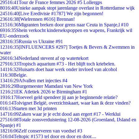
295
16:41
Tour de France femmes 2026 #5 Lollergps
80
16:40
Unieke aanpak stopt jarenlange overlast in Rotterdamse wijk
245
16:40
[Live Eredivisie #1787] We zijn begonnen!
236
16:38
[Wielrennen #616] Brennan!
215
16:36
Migranten breken door grens naar Ceuta in Spanje,l #10
69
16:35
Shein verkocht kindersekspoppen en wapens, Frankrijk wil
EU-onderzoek
283
16:35
Russia vs Ukraine #91
123
16:35
[INFLUENCERS #297] Toetjes & Bevers & Zwemmen in
water
260
16:34
Nederland stevent af op watertekort
279
16:33
Tropisch aquarium #73 - Het blijft toch kriebelen.
141
16:32
Huisarts doet haar werk onder invloed van alcohol
1
16:30
Belgie.
134
16:29
Afvallen met injecties #4
28
16:29
Burgemeester Mamdani van New York
12
16:21
EK Atletiek 2026 te Birmingham #1
19
16:17
Hoeveel geld spendeer jij aan je beginnende relatie?
0
16:14
Tolvignet België, overzichtskaart, waar kan ik deze vinden?
0
16:13
Starten met 3d printen
147
16:09
Zaken waar je je echt dood aan ergert #17 - Werklui
275
16:08
Totale zonsverduistering 12-08-2026 (Groenland, IJsland en
Spanje) #1
182
16:06
Zelf conserveren van voedsel #3
5
16:04
Teltopic #1573 tel door en door en door....