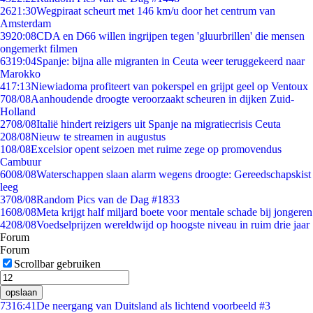
26
21:30
Wegpiraat scheurt met 146 km/u door het centrum van
Amsterdam
39
20:08
CDA en D66 willen ingrijpen tegen 'gluurbrillen' die mensen
ongemerkt filmen
63
19:04
Spanje: bijna alle migranten in Ceuta weer teruggekeerd naar
Marokko
4
17:13
Niewiadoma profiteert van pokerspel en grijpt geel op Ventoux
7
08/08
Aanhoudende droogte veroorzaakt scheuren in dijken Zuid-
Holland
27
08/08
Italië hindert reizigers uit Spanje na migratiecrisis Ceuta
2
08/08
Nieuw te streamen in augustus
1
08/08
Excelsior opent seizoen met ruime zege op promovendus
Cambuur
60
08/08
Waterschappen slaan alarm wegens droogte: Gereedschapskist
leeg
37
08/08
Random Pics van de Dag #1833
16
08/08
Meta krijgt half miljard boete voor mentale schade bij jongeren
42
08/08
Voedselprijzen wereldwijd op hoogste niveau in ruim drie jaar
Forum
Forum
Scrollbar gebruiken
opslaan
73
16:41
De neergang van Duitsland als lichtend voorbeeld #3