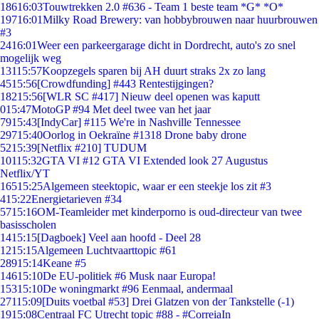
186
16:03
Touwtrekken 2.0 #636 - Team 1 beste team *G* *O*
197
16:01
Milky Road Brewery: van hobbybrouwen naar huurbrouwen
#3
24
16:01
Weer een parkeergarage dicht in Dordrecht, auto's zo snel
mogelijk weg
131
15:57
Koopzegels sparen bij AH duurt straks 2x zo lang
45
15:56
[Crowdfunding] #443 Rentestijgingen?
182
15:56
[WLR SC #417] Nieuw deel openen was kaputt
0
15:47
MotoGP #94 Met deel twee van het jaar
79
15:43
[IndyCar] #115 We're in Nashville Tennessee
297
15:40
Oorlog in Oekraïne #1318 Drone baby drone
52
15:39
[Netflix #210] TUDUM
101
15:32
GTA VI #12 GTA VI Extended look 27 Augustus
Netflix/YT
165
15:25
Algemeen steektopic, waar er een steekje los zit #3
4
15:22
Energietarieven #34
57
15:16
OM-Teamleider met kinderporno is oud-directeur van twee
basisscholen
14
15:15
[Dagboek] Veel aan hoofd - Deel 28
12
15:15
Algemeen Luchtvaarttopic #61
289
15:14
Keane #5
146
15:10
De EU-politiek #6 Musk naar Europa!
153
15:10
De woningmarkt #96 Eenmaal, andermaal
271
15:09
[Duits voetbal #53] Drei Glatzen von der Tankstelle (-1)
19
15:08
Centraal FC Utrecht topic #88 - #CorreiaIn