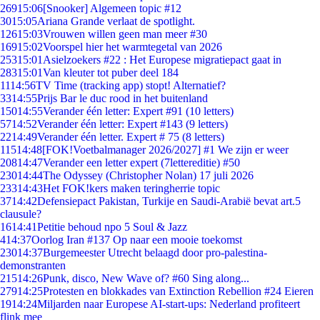
269
15:06
[Snooker] Algemeen topic #12
30
15:05
Ariana Grande verlaat de spotlight.
126
15:03
Vrouwen willen geen man meer #30
169
15:02
Voorspel hier het warmtegetal van 2026
253
15:01
Asielzoekers #22 : Het Europese migratiepact gaat in
283
15:01
Van kleuter tot puber deel 184
11
14:56
TV Time (tracking app) stopt! Alternatief?
33
14:55
Prijs Bar le duc rood in het buitenland
150
14:55
Verander één letter: Expert #91 (10 letters)
57
14:52
Verander één letter: Expert #143 (9 letters)
22
14:49
Verander één letter. Expert # 75 (8 letters)
115
14:48
[FOK!Voetbalmanager 2026/2027] #1 We zijn er weer
208
14:47
Verander een letter expert (7lettereditie) #50
230
14:44
The Odyssey (Christopher Nolan) 17 juli 2026
233
14:43
Het FOK!kers maken teringherrie topic
37
14:42
Defensiepact Pakistan, Turkije en Saudi-Arabië bevat art.5
clausule?
16
14:41
Petitie behoud npo 5 Soul & Jazz
4
14:37
Oorlog Iran #137 Op naar een mooie toekomst
230
14:37
Burgemeester Utrecht belaagd door pro-palestina-
demonstranten
215
14:26
Punk, disco, New Wave of? #60 Sing along...
279
14:25
Protesten en blokkades van Extinction Rebellion #24 Eieren
19
14:24
Miljarden naar Europese AI-start-ups: Nederland profiteert
flink mee