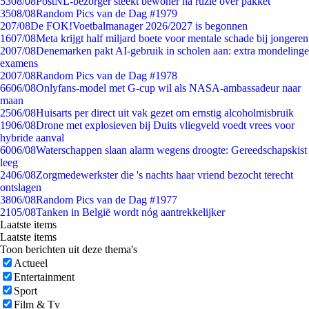
53
08/08
PostNL-bezorger steekt bewoner na ruzie over pakket
35
08/08
Random Pics van de Dag #1979
2
07/08
De FOK!Voetbalmanager 2026/2027 is begonnen
16
07/08
Meta krijgt half miljard boete voor mentale schade bij jongeren
20
07/08
Denemarken pakt AI-gebruik in scholen aan: extra mondelinge
examens
20
07/08
Random Pics van de Dag #1978
66
06/08
Onlyfans-model met G-cup wil als NASA-ambassadeur naar
maan
25
06/08
Huisarts per direct uit vak gezet om ernstig alcoholmisbruik
19
06/08
Drone met explosieven bij Duits vliegveld voedt vrees voor
hybride aanval
60
06/08
Waterschappen slaan alarm wegens droogte: Gereedschapskist
leeg
24
06/08
Zorgmedewerkster die 's nachts haar vriend bezocht terecht
ontslagen
38
06/08
Random Pics van de Dag #1977
21
05/08
Tanken in België wordt nóg aantrekkelijker
Laatste items
Laatste items
Toon berichten uit deze thema's
Actueel
Entertainment
Sport
Film & Tv