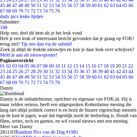
45
46
47
48
49
50
51
52
53
54
55
56
57
58
59
60
61
62
63
64
65
66
67
68
69
70
71
72
73
74
75
76
daily pics
leuke lijstjes
Submitter:
188
Help ons; deel dit item als je het leuk vond
Heb je een leuk of interessant bericht gevonden dat je graag op FOK!
terug ziet?
Tip ons dan via de submit!
Zoek jij altijd de leukste nieuwtjes en kun je daar leuk over schrijven?
Meld je aan als nieuwsposter!
Paginaoverzicht
01
02
03
04
05
06
07
08
09
10
11
12
13
14
15
16
17
18
19
20
21
22
23
24
25
26
27
28
29
30
31
32
33
34
35
36
37
38
39
40
41
42
43
44
45
46
47
48
49
50
51
52
53
54
55
56
57
58
59
60
61
62
63
64
65
66
67
68
69
70
71
72
73
74
75
76
Danny
Danny is de initiatiefnemer, oprichter en eigenaar van FOK.nl. Hij is
maar zelden serieus, heeft een uitgesproken Rotterdamse mening die
lang niet altijd politiek correct is en bezit de bizarre eigenschap mensen
op de kast te jagen, waar dat eigenlijk nooit de bedoeling is. Houdt van
films, series, tech en gamen, en wil vooral nieuws met een mening.
Meer van Danny
28
11:03
Random Pics van de Dag #1981