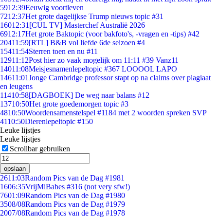
59
12:39
Eeuwig voortleven
72
12:37
Het grote dagelijkse Trump nieuws topic #31
160
12:31
[CUL TV] Masterchef Australië 2026
69
12:17
Het grote Baktopic (voor bakfoto's, -vragen en -tips) #42
204
11:59
[RTL] B&B vol liefde 6de seizoen #4
154
11:54
Sterren toen en nu #11
129
11:12
Post hier zo vaak mogelijk om 11:11 #39 Vanz11
140
11:08
Meisjesnamenlepeltopic #367 LOOOOL LAPO
146
11:01
Jonge Cambridge professor stapt op na claims over plagiaat
en leugens
114
10:58
[DAGBOEK] De weg naar balans #12
137
10:50
Het grote goedemorgen topic #3
48
10:50
Woordensamenstelspel #1184 met 2 woorden spreken SVP
41
10:50
Dierenlepeltopic #150
Leuke lijstjes
Leuke lijstjes
Scrollbar gebruiken
opslaan
26
11:03
Random Pics van de Dag #1981
16
06:35
VrijMiBabes #316 (not very sfw!)
76
01:09
Random Pics van de Dag #1980
35
08/08
Random Pics van de Dag #1979
20
07/08
Random Pics van de Dag #1978