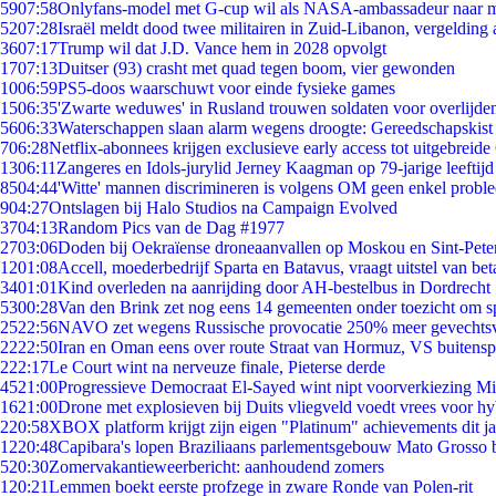
59
07:58
Onlyfans-model met G-cup wil als NASA-ambassadeur naar 
52
07:28
Israël meldt dood twee militairen in Zuid-Libanon, vergeldin
36
07:17
Trump wil dat J.D. Vance hem in 2028 opvolgt
17
07:13
Duitser (93) crasht met quad tegen boom, vier gewonden
10
06:59
PS5-doos waarschuwt voor einde fysieke games
15
06:35
'Zwarte weduwes' in Rusland trouwen soldaten voor overlijden
56
06:33
Waterschappen slaan alarm wegens droogte: Gereedschapskist
7
06:28
Netflix-abonnees krijgen exclusieve early access tot uitgebreide
13
06:11
Zangeres en Idols-jurylid Jerney Kaagman op 79-jarige leeftijd
85
04:44
'Witte' mannen discrimineren is volgens OM geen enkel probl
9
04:27
Ontslagen bij Halo Studios na Campaign Evolved
37
04:13
Random Pics van de Dag #1977
27
03:06
Doden bij Oekraïense droneaanvallen op Moskou en Sint-Pete
12
01:08
Accell, moederbedrijf Sparta en Batavus, vraagt uitstel van bet
34
01:01
Kind overleden na aanrijding door AH-bestelbus in Dordrecht
53
00:28
Van den Brink zet nog eens 14 gemeenten onder toezicht om s
25
22:56
NAVO zet wegens Russische provocatie 250% meer gevechtsvl
22
22:50
Iran en Oman eens over route Straat van Hormuz, VS buitensp
2
22:17
Le Court wint na nerveuze finale, Pieterse derde
45
21:00
Progressieve Democraat El-Sayed wint nipt voorverkiezing M
16
21:00
Drone met explosieven bij Duits vliegveld voedt vrees voor hy
2
20:58
XBOX platform krijgt zijn eigen "Platinum" achievements dit ja
12
20:48
Capibara's lopen Braziliaans parlementsgebouw Mato Grosso 
5
20:30
Zomervakantieweerbericht: aanhoudend zomers
1
20:21
Lemmen boekt eerste profzege in zware Ronde van Polen-rit