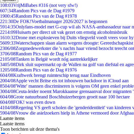
1
08:03
VrijMiBabes #316 (not very sfw!)
6
07:34
Random Pics van de Dag #1979
19
00:45
Random Pics van de Dag #1978
2
21:30
De FOK!Voetbalmanager 2026/2027 is begonnen
59
14:35
Onlyfans-model met G-cup wil als NASA-ambassadeur naar 
22
14:09
Huisarts per direct uit vak gezet om ernstig alcoholmisbruik
16
10:32
Drone met explosieven bij Duits vliegveld voedt vrees voor hy
56
09:33
Waterschappen slaan alarm wegens droogte: Gereedschapskist
23
06/08
Zorgmedewerkster die 's nachts haar vriend bezocht terecht on
37
06/08
Random Pics van de Dag #1977
21
05/08
Tanken in België wordt nóg aantrekkelijker
34
05/08
Dirk sluit supermarkt op de Wallen na golf van diefstal en agre
12
05/08
Random Pics van de Dag #1976
6
04/08
Kraftwerk brengt ruimteschip terug naar Eindhoven
20
04/08
Apple vecht Britse eis tot inbouwen backdoor in iCloud aan
85
04/08
'Witte' mannen discrimineren is volgens OM geen enkel probl
30
04/08
Ceuta-leider noemt Marokkaanse grensaanval door migranten 
6
04/08
Grote natuurbrand Boschhuizerbergen groeit naar 100 hectare
6
04/08
FOK! was even down
41
04/08
Regering VS geeft scholen die 'genderidentiteit' van kinderen
59
04/08
Vrouw die asielzoekers hielp in Athene vermoord door Afghaa
Laatste items
Laatste items
Toon berichten uit deze thema's