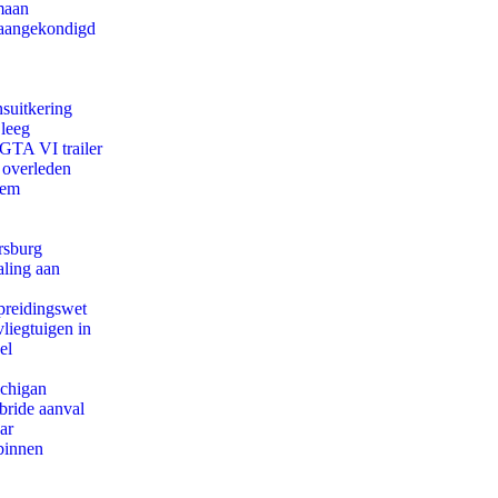
maan
g aangekondigd
suitkering
 leeg
 GTA VI trailer
 overleden
eem
rsburg
aling aan
preidingswet
iegtuigen in
el
ichigan
bride aanval
ar
binnen