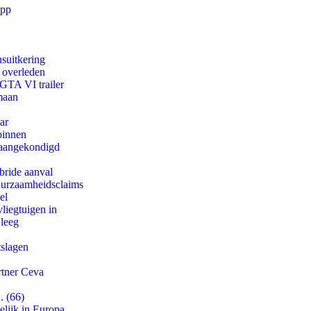
app
suitkering
d overleden
 GTA VI trailer
maan
ar
binnen
g aangekondigd
bride aanval
duurzaamheidsclaims
el
iegtuigen in
 leeg
tslagen
rtner Ceva
. (66)
lijk in Europa