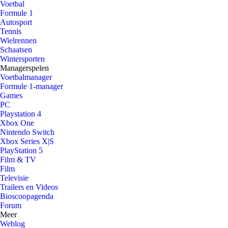
Voetbal
Formule 1
Autosport
Tennis
Wielrennen
Schaatsen
Wintersporten
Managerspelen
Voetbalmanager
Formule 1-manager
Games
PC
Playstation 4
Xbox One
Nintendo Switch
Xbox Series X|S
PlayStation 5
Film & TV
Film
Televisie
Trailers en Videos
Bioscoopagenda
Forum
Meer
Weblog