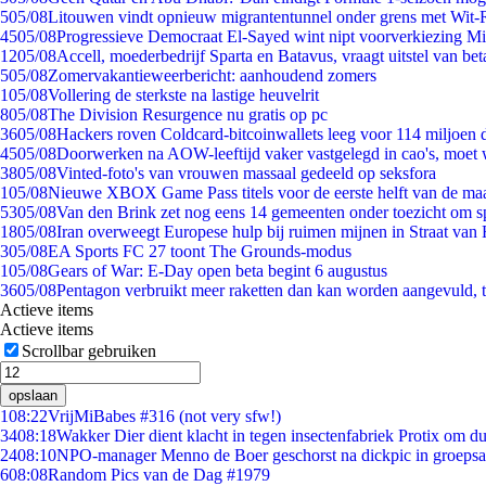
5
05/08
Litouwen vindt opnieuw migrantentunnel onder grens met Wit-
45
05/08
Progressieve Democraat El-Sayed wint nipt voorverkiezing M
12
05/08
Accell, moederbedrijf Sparta en Batavus, vraagt uitstel van bet
5
05/08
Zomervakantieweerbericht: aanhoudend zomers
1
05/08
Vollering de sterkste na lastige heuvelrit
8
05/08
The Division Resurgence nu gratis op pc
36
05/08
Hackers roven Coldcard-bitcoinwallets leeg voor 114 miljoen d
45
05/08
Doorwerken na AOW-leeftijd vaker vastgelegd in cao's, moet
38
05/08
Vinted-foto's van vrouwen massaal gedeeld op seksfora
1
05/08
Nieuwe XBOX Game Pass titels voor de eerste helft van de ma
53
05/08
Van den Brink zet nog eens 14 gemeenten onder toezicht om s
18
05/08
Iran overweegt Europese hulp bij ruimen mijnen in Straat va
3
05/08
EA Sports FC 27 toont The Grounds-modus
1
05/08
Gears of War: E-Day open beta begint 6 augustus
36
05/08
Pentagon verbruikt meer raketten dan kan worden aangevuld, t
Actieve items
Actieve items
Scrollbar gebruiken
opslaan
1
08:22
VrijMiBabes #316 (not very sfw!)
34
08:18
Wakker Dier dient klacht in tegen insectenfabriek Protix om 
24
08:10
NPO-manager Menno de Boer geschorst na dickpic in groeps
6
08:08
Random Pics van de Dag #1979