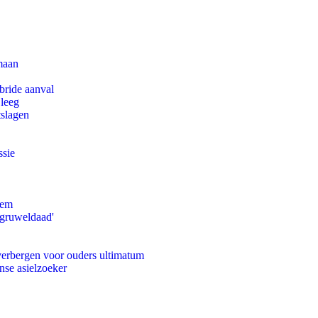
maan
bride aanval
 leeg
tslagen
ssie
eem
'gruweldaad'
 verbergen voor ouders ultimatum
nse asielzoeker