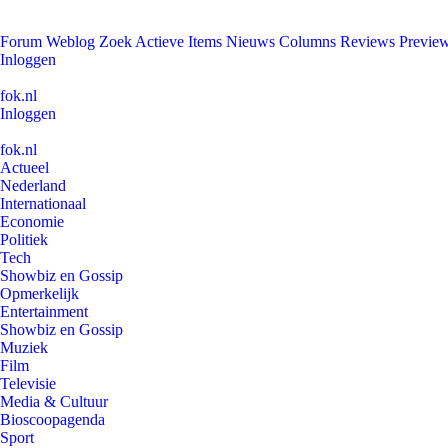
Forum
Weblog
Zoek
Actieve Items
Nieuws
Columns
Reviews
Previe
Inloggen
fok.nl
Inloggen
fok.nl
Actueel
Nederland
Internationaal
Economie
Politiek
Tech
Showbiz en Gossip
Opmerkelijk
Entertainment
Showbiz en Gossip
Muziek
Film
Televisie
Media & Cultuur
Bioscoopagenda
Sport