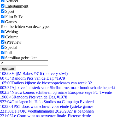
Actueel
Entertainment
Sport
Film & Tv
Games
Toon berichten van deze types
Weblog
Column
(P)review
Special
Poll
Scrollbar gebruiken
opslaan
1
08:03
VrijMiBabes #316 (not very sfw!)
6
07:34
Random Pics van de Dag #1979
1
05:00
Trailers kijken: de bioscoopreleases van week 32
0
03:37
Ajax veel te sterk voor Shelbourne, maar houdt schade beperkt
0
02:34
Nieuwkomers schitteren bij ruime Europese zege FC Twente
19
00:45
Random Pics van de Dag #1978
9
22:04
Ontslagen bij Halo Studios na Campaign Evolved
10
22:01
PS5-doos waarschuwt voor einde fysieke games
2
21:30
De FOK!Voetbalmanager 2026/2027 is begonnen
2
21:03
Le Court wint na nerveuze finale, Pieterse derde