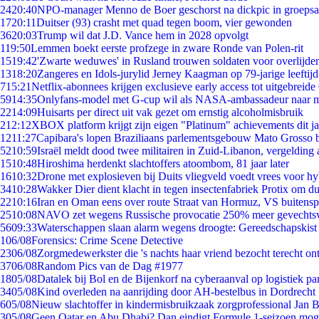
24
20:40
NPO-manager Menno de Boer geschorst na dickpic in groeps
17
20:11
Duitser (93) crasht met quad tegen boom, vier gewonden
36
20:03
Trump wil dat J.D. Vance hem in 2028 opvolgt
1
19:50
Lemmen boekt eerste profzege in zware Ronde van Polen-rit
15
19:42
'Zwarte weduwes' in Rusland trouwen soldaten voor overlijden
13
18:20
Zangeres en Idols-jurylid Jerney Kaagman op 79-jarige leeftij
7
15:21
Netflix-abonnees krijgen exclusieve early access tot uitgebreide
59
14:35
Onlyfans-model met G-cup wil als NASA-ambassadeur naar 
22
14:09
Huisarts per direct uit vak gezet om ernstig alcoholmisbruik
2
12:12
XBOX platform krijgt zijn eigen "Platinum" achievements dit ja
12
11:27
Capibara's lopen Braziliaans parlementsgebouw Mato Grosso 
52
10:59
Israël meldt dood twee militairen in Zuid-Libanon, vergeldin
15
10:48
Hiroshima herdenkt slachtoffers atoombom, 81 jaar later
16
10:32
Drone met explosieven bij Duits vliegveld voedt vrees voor hy
34
10:28
Wakker Dier dient klacht in tegen insectenfabriek Protix om 
22
10:16
Iran en Oman eens over route Straat van Hormuz, VS buitensp
25
10:08
NAVO zet wegens Russische provocatie 250% meer gevechtsvl
56
09:33
Waterschappen slaan alarm wegens droogte: Gereedschapskist
1
06/08
Forensics: Crime Scene Detective
23
06/08
Zorgmedewerkster die 's nachts haar vriend bezocht terecht on
37
06/08
Random Pics van de Dag #1977
18
05/08
Datalek bij Bol en de Bijenkorf na cyberaanval op logistiek pa
34
05/08
Kind overleden na aanrijding door AH-bestelbus in Dordrecht
6
05/08
Nieuw slachtoffer in kindermisbruikzaak zorgprofessional Jan B
3
05/08
Geen Qatar en Abu Dhabi? Dan eindigt Formule 1-seizoen moge