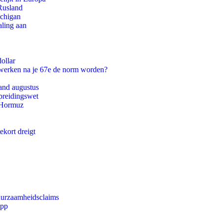
Rusland
ichigan
aling aan
ollar
 werken na je 67e de norm worden?
and augustus
preidingswet
n Hormuz
ekort dreigt
duurzaamheidsclaims
app