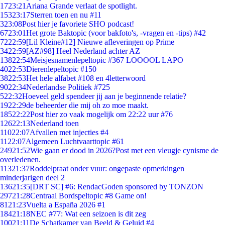
17
23:21
Ariana Grande verlaat de spotlight.
153
23:17
Sterren toen en nu #11
3
23:08
Post hier je favoriete SHO podcast!
67
23:01
Het grote Baktopic (voor bakfoto's, -vragen en -tips) #42
72
22:59
[Lil Kleine#12] Nieuwe afleveringen op Prime
34
22:59
[AZ#98] Heel Nederland achter AZ
138
22:54
Meisjesnamenlepeltopic #367 LOOOOL LAPO
40
22:53
Dierenlepeltopic #150
38
22:53
Het hele alfabet #108 en 4letterwoord
90
22:34
Nederlandse Politiek #725
5
22:32
Hoeveel geld spendeer jij aan je beginnende relatie?
19
22:29
de beheerder die mij oh zo moe maakt.
185
22:22
Post hier zo vaak mogelijk om 22:22 uur #76
126
22:13
Nederland toen
110
22:07
Afvallen met injecties #4
11
22:07
Algemeen Luchtvaarttopic #61
249
21:52
Wie gaan er dood in 2026?Post met een vleugje cynisme de
overledenen.
113
21:37
Roddelpraat onder vuur: ongepaste opmerkingen
minderjarigen deel 2
136
21:35
[DRT SC] #6: RendacGoden sponsored by TONZON
297
21:28
Centraal Bordspeltopic #8 Game on!
81
21:23
Vuelta a España 2026 #1
184
21:18
NEC #77: Wat een seizoen is dit zeg
100
21:11
De Schatkamer van Beeld & Geluid #4