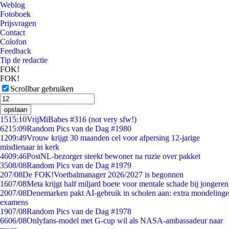
Weblog
Fotoboek
Prijsvragen
Contact
Colofon
Feedback
Tip de redactie
FOK!
FOK!
Scrollbar gebruiken
opslaan
15
15:10
VrijMiBabes #316 (not very sfw!)
62
15:09
Random Pics van de Dag #1980
12
09:49
Vrouw krijgt 30 maanden cel voor afpersing 12-jarige
misdienaar in kerk
46
09:46
PostNL-bezorger steekt bewoner na ruzie over pakket
35
08/08
Random Pics van de Dag #1979
2
07/08
De FOK!Voetbalmanager 2026/2027 is begonnen
16
07/08
Meta krijgt half miljard boete voor mentale schade bij jongeren
20
07/08
Denemarken pakt AI-gebruik in scholen aan: extra mondelinge
examens
19
07/08
Random Pics van de Dag #1978
66
06/08
Onlyfans-model met G-cup wil als NASA-ambassadeur naar