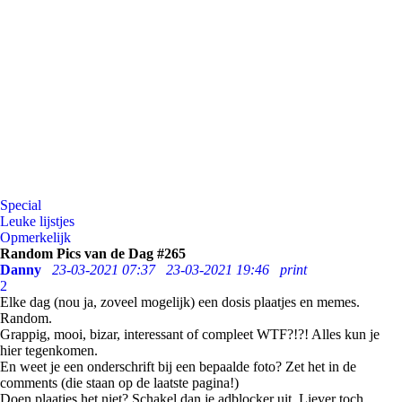
Special
Leuke lijstjes
Opmerkelijk
Random Pics van de Dag #265
Danny
23-03-2021 07:37
23-03-2021 19:46
print
2
Elke dag (nou ja, zoveel mogelijk) een dosis plaatjes en memes.
Random.
Grappig, mooi, bizar, interessant of compleet WTF?!?! Alles kun je
hier tegenkomen.
En weet je een onderschrift bij een bepaalde foto? Zet het in de
comments (die staan op de laatste pagina!)
Doen plaatjes het niet? Schakel dan je adblocker uit. Liever toch