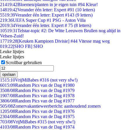
214
19:42
Bloemen/planten in je eigen tuin #94 Kleur!
148
19:42
Verander één letter: Expert #91 (10 letters)
55
19:39
Verander één letter: Expert #143 (9 letters)
2
19:36
UEFA Super Cup #1 PSG - Aston Villa
20
19:34
Verander één letter. Expert # 75 (8 letters)
105
19:31
Telstar-topic #2: De Witte Leeuwen Brullen nog altijd in
Velsen-Zuid!
177
19:28
[Keuken Kampioen Divisie] #44 Vitesse mag weg
0
19:22
[SHO FB] SHO
Leuke lijstjes
Leuke lijstjes
Scrollbar gebruiken
opslaan
15
15:10
VrijMiBabes #316 (not very sfw!)
60
15:09
Random Pics van de Dag #1980
35
08/08
Random Pics van de Dag #1979
19
07/08
Random Pics van de Dag #1978
38
06/08
Random Pics van de Dag #1977
5
05/08
Zomervakantieweerbericht: aanhoudend zomers
12
05/08
Random Pics van de Dag #1976
23
04/08
Random Pics van de Dag #1975
7
03/08
VrijMiBabes #315 (not very sfw!)
41
03/08
Random Pics van de Dag #1974