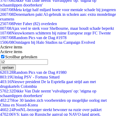
57
07/08
Dikke Van Dale neemt 'vulvalippen' op: 'stigma op
schaamlippen doorbreken'
16
07/08
Meta krijgt half miljard boete voor mentale schade bij jongeren
20
07/08
Denemarken pakt AI-gebruik in scholen aan: extra mondelinge
examens
25
07/08
Peter Faber (82) overleden
0
07/08
Ajax veel te sterk voor Shelbourne, maar houdt schade beperkt
1
07/08
Nieuwkomers schitteren bij ruime Europese zege FC Twente
19
07/08
Random Pics van de Dag #1978
15
06/08
Ontslagen bij Halo Studios na Campaign Evolved
Actieve items
Actieve items
Scrollbar gebruiken
opslaan
62
03:28
Random Pics van de Dag #1980
8
03:19
Uitslag PSV - Fortuna Sittard
4
03:16
Nieuwe president De la Espriella gaat strijd aan met
drugskartels Colombia
57
02:32
Dikke Van Dale neemt 'vulvalippen' op: 'stigma op
schaamlippen doorbreken'
4
02:27
Hoe 30 landen zich voorbereiden op mogelijke oorlog met
China en Noord-Korea
46
02:24
PostNL-bezorger steekt bewoner na ruzie over pakket
47
02:06
VS: kans op Russische aanval op NAVO-land groeit,