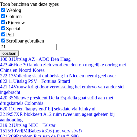
Toon berichten van deze types
Weblog
Column
(P)review
Special
Poll
Scrollbar gebruiken
opslaan
1
00:01
Uitslag AZ - ADO Den Haag
4
23:46
Hoe 30 landen zich voorbereiden op mogelijke oorlog met
China en Noord-Korea
2
22:13
Vollering slaat dubbelslag in Nice en neemt geel over
8
22:11
Uitslag PSV - Fortuna Sittard
4
21:14
Vrouw krijgt door verwisseling het embryo van ander stel
ingebracht
4
20:35
Nieuwe president De la Espriella gaat strijd aan met
drugskartels Colombia
6
20:11
Geen 'happy end' bij seksdate via Kinky.nl
32
19:57
XR blokkeert A12 ruim twee uur, agent gebeten bij
aanhouding
3
19:21
Uitslag NEC - Telstar
15
15:10
VrijMiBabes #316 (not very sfw!)
62
15:09
Random Pics van de Dag #1980