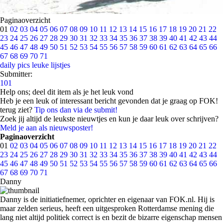
Paginaoverzicht
01
02
03
04
05
06
07
08
09
10
11
12
13
14
15
16
17
18
19
20
21
22
23
24
25
26
27
28
29
30
31
32
33
34
35
36
37
38
39
40
41
42
43
44
45
46
47
48
49
50
51
52
53
54
55
56
57
58
59
60
61
62
63
64
65
66
67
68
69
70
71
daily pics
leuke lijstjes
Submitter:
101
Help ons; deel dit item als je het leuk vond
Heb je een leuk of interessant bericht gevonden dat je graag op FOK!
terug ziet?
Tip ons dan via de submit!
Zoek jij altijd de leukste nieuwtjes en kun je daar leuk over schrijven?
Meld je aan als nieuwsposter!
Paginaoverzicht
01
02
03
04
05
06
07
08
09
10
11
12
13
14
15
16
17
18
19
20
21
22
23
24
25
26
27
28
29
30
31
32
33
34
35
36
37
38
39
40
41
42
43
44
45
46
47
48
49
50
51
52
53
54
55
56
57
58
59
60
61
62
63
64
65
66
67
68
69
70
71
Danny
Danny is de initiatiefnemer, oprichter en eigenaar van FOK.nl. Hij is
maar zelden serieus, heeft een uitgesproken Rotterdamse mening die
lang niet altijd politiek correct is en bezit de bizarre eigenschap mensen