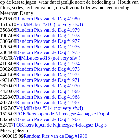
op de kast te jagen, waar dat eigenlijk nooit de bedoeling is. Houdt van
films, series, tech en gamen, en wil vooral nieuws met een mening.
Meer van Danny
62
15:09
Random Pics van de Dag #1980
15
15:10
VrijMiBabes #316 (not very sfw!)
35
08/08
Random Pics van de Dag #1979
19
07/08
Random Pics van de Dag #1978
38
06/08
Random Pics van de Dag #1977
12
05/08
Random Pics van de Dag #1976
23
04/08
Random Pics van de Dag #1975
7
03/08
VrijMiBabes #315 (not very sfw!)
41
03/08
Random Pics van de Dag #1974
30
02/08
Random Pics van de Dag #1973
44
01/08
Random Pics van de Dag #1972
49
31/07
Random Pics van de Dag #1971
36
30/07
Random Pics van de Dag #1970
44
29/07
Random Pics van de Dag #1969
32
28/07
Random Pics van de Dag #1968
40
27/07
Random Pics van de Dag #1967
14
27/07
VrijMiBabes #314 (not very sfw!)
15
25/07
FOK!kers lopen de Nijmeegse 4-daagse: Dag 4
83
25/07
Random Pics van de Dag #1966
5
24/07
FOK!kers lopen de Nijmeegse 4-daagse: Dag 3
Meest gelezen
49006
15:09
Random Pics van de Dag #1980