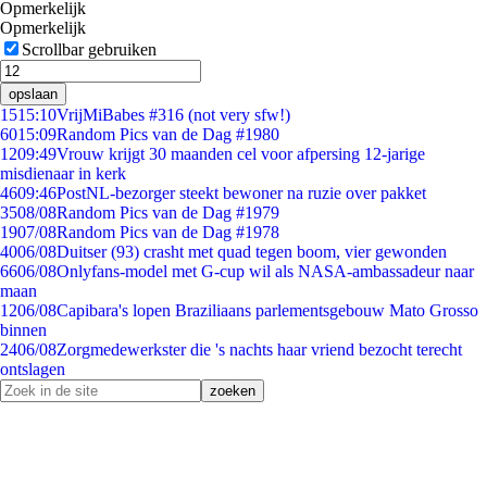
Opmerkelijk
Opmerkelijk
Scrollbar gebruiken
opslaan
15
15:10
VrijMiBabes #316 (not very sfw!)
60
15:09
Random Pics van de Dag #1980
12
09:49
Vrouw krijgt 30 maanden cel voor afpersing 12-jarige
misdienaar in kerk
46
09:46
PostNL-bezorger steekt bewoner na ruzie over pakket
35
08/08
Random Pics van de Dag #1979
19
07/08
Random Pics van de Dag #1978
40
06/08
Duitser (93) crasht met quad tegen boom, vier gewonden
66
06/08
Onlyfans-model met G-cup wil als NASA-ambassadeur naar
maan
12
06/08
Capibara's lopen Braziliaans parlementsgebouw Mato Grosso
binnen
24
06/08
Zorgmedewerkster die 's nachts haar vriend bezocht terecht
ontslagen