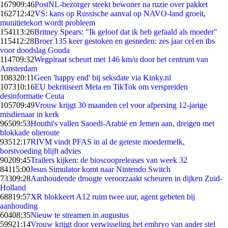
1679
09:46
PostNL-bezorger steekt bewoner na ruzie over pakket
1627
12:42
VS: kans op Russische aanval op NAVO-land groeit,
munitietekort wordt probleem
1541
13:26
Britney Spears: "Ik geloof dat ik heb gefaald als moeder"
1154
12:28
Broer 135 keer gestoken en gesneden: zes jaar cel en tbs
voor doodslag Gouda
1147
09:32
Wegpiraat scheurt met 146 km/u door het centrum van
Amsterdam
1083
20:11
Geen 'happy end' bij seksdate via Kinky.nl
1073
10:16
EU bekritiseert Meta en TikTok om verspreiden
desinformatie Ceuta
1057
09:49
Vrouw krijgt 30 maanden cel voor afpersing 12-jarige
misdienaar in kerk
965
09:53
Houthi's vallen Saoedi-Arabië en Jemen aan, dreigen met
blokkade olieroute
935
12:17
RIVM vindt PFAS in al de geteste moedermelk,
borstvoeding blijft advies
902
09:45
Trailers kijken: de bioscoopreleases van week 32
841
15:00
Jesus Simulator komt naar Nintendo Switch
733
09:28
Aanhoudende droogte veroorzaakt scheuren in dijken Zuid-
Holland
688
19:57
XR blokkeert A12 ruim twee uur, agent gebeten bij
aanhouding
604
08:35
Nieuw te streamen in augustus
599
21:14
Vrouw krijgt door verwisseling het embryo van ander stel