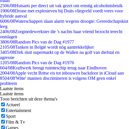
maan
25
06/08
Huisarts per direct uit vak gezet om ernstig alcoholmisbruik
19
06/08
Drone met explosieven bij Duits vliegveld voedt vrees voor
hybride aanval
60
06/08
Waterschappen slaan alarm wegens droogte: Gereedschapskist
leeg
24
06/08
Zorgmedewerkster die 's nachts haar vriend bezocht terecht
ontslagen
38
06/08
Random Pics van de Dag #1977
21
05/08
Tanken in België wordt nóg aantrekkelijker
34
05/08
Dirk sluit supermarkt op de Wallen na golf van diefstal en
agressie
12
05/08
Random Pics van de Dag #1976
6
04/08
Kraftwerk brengt ruimteschip terug naar Eindhoven
20
04/08
Apple vecht Britse eis tot inbouwen backdoor in iCloud aan
85
04/08
'Witte' mannen discrimineren is volgens OM geen enkel
probleem
Laatste items
Laatste items
Toon berichten uit deze thema's
Actueel
Entertainment
Sport
Film & Tv
Games