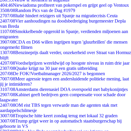
4
04:46
Niewiadoma profiteert van pokerspel en grijpt geel op Ventoux
35
08/08
Random Pics van de Dag #1979
27
07/08
Italië hindert reizigers uit Spanje na migratiecrisis Ceuta
24
07/08
Vier aanhoudingen na doodsbedreiging burgemeester Depla
van Breda
11
07/08
Smokkelbende opgerold in Spanje, verdienden miljoenen aan
migranten
39
07/08
CDA en D66 willen ingrijpen tegen 'gluurbrillen' die mensen
ongemerkt filmen
13
07/08
Benzineprijs daalt verder, onzekerheid over Straat van Hormuz
blijft
42
07/08
Voedselprijzen wereldwijd op hoogste niveau in ruim drie jaar
23
07/08
Quake krijgt na 30 jaar een gratis uitbreiding
2
07/08
De FOK!Voetbalmanager 2026/2027 is begonnen
70
07/08
Meer agressie tegen een andersluidende politieke mening, laat
jij je intimideren?
31
07/08
Amsterdams dierenasiel DOA overspoeld met babykonijntjes
29
07/08
Kabinet geeft bedrijven geen compensatie voor schade door
laagwater
24
07/08
OM eist TBS tegen verwarde man die agenten stak met
aardappelschilmesje
30
07/08
Tropische hitte keert zondag terug met lokaal 32 graden
30
07/08
Trump grijpt weer in op automatisch staatsburgerschap bij
geboorte in VS