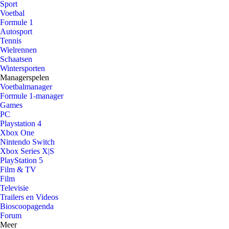
Sport
Voetbal
Formule 1
Autosport
Tennis
Wielrennen
Schaatsen
Wintersporten
Managerspelen
Voetbalmanager
Formule 1-manager
Games
PC
Playstation 4
Xbox One
Nintendo Switch
Xbox Series X|S
PlayStation 5
Film & TV
Film
Televisie
Trailers en Videos
Bioscoopagenda
Forum
Meer