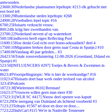
antwoorden.
236
00:30
Nederlandse plaatsnamen lepeltopic #213 elk gehucht met
een bord telt
133
00:29
Buitenlandse steden lepeltopic #268
249
00:28
Voetballers lepel topic #16
67
00:25
Huisarts verkracht vrouw.
8
00:24
Ik krijg hier zweethanden van.
237
00:22
Nederland stevent af op watertekort
5
00:18
Eindhoven heeft eigen Reflecting Pool
116
00:15
Hoe denkt God echt over homo-seksualiteit? deel 4
175
00:10
Migranten breken door grens naar Ceuta in Spanje,l #10
174
00:06
Vandaag 40 jaar geleden... #3
264
23:56
Totale zonsverduistering 12-08-2026 (Groenland, IJsland en
Spanje) #1
5
23:50
[INFLUENCERS #297] Toetjes & Bevers & Zwemmen in
water
86
23:49
Voorspellingstopic: Wie is hier de weerkundige? #16
119
23:47
Huisarts doet haar werk onder invloed van alcohol
3
23:45
Podcasts
187
23:38
[Wielrennen #616] Brennan!
116
23:37
Vrouwen willen geen man meer #30
175
23:31
[WLR SC #417] Nieuw deel openen was kaputt
67
23:29
De neergang van Duitsland als lichtend voorbeeld #3
71
23:23
Teltopic #1567 tel door en door en door....
77
23:22
[IndyCar] #115 We're in Nashville Tennessee