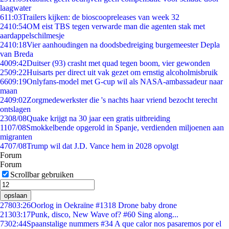
laagwater
6
11:03
Trailers kijken: de bioscoopreleases van week 32
24
10:54
OM eist TBS tegen verwarde man die agenten stak met
aardappelschilmesje
24
10:18
Vier aanhoudingen na doodsbedreiging burgemeester Depla
van Breda
40
09:42
Duitser (93) crasht met quad tegen boom, vier gewonden
25
09:22
Huisarts per direct uit vak gezet om ernstig alcoholmisbruik
66
09:19
Onlyfans-model met G-cup wil als NASA-ambassadeur naar
maan
24
09:02
Zorgmedewerkster die 's nachts haar vriend bezocht terecht
ontslagen
23
08/08
Quake krijgt na 30 jaar een gratis uitbreiding
11
07/08
Smokkelbende opgerold in Spanje, verdienden miljoenen aan
migranten
47
07/08
Trump wil dat J.D. Vance hem in 2028 opvolgt
Forum
Forum
Scrollbar gebruiken
opslaan
278
03:26
Oorlog in Oekraïne #1318 Drone baby drone
213
03:17
Punk, disco, New Wave of? #60 Sing along...
73
02:44
Spaanstalige nummers #34 A que calor nos pasaremos por el