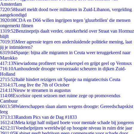
Amsterdam
72
20:58
Israël meldt dood twee militairen in Zuid-Libanon, vergelding
aangekondigd
39
20:08
CDA en D66 willen ingrijpen tegen 'gluurbrillen' die mensen
ongemerkt filmen
13
19:52
Benzineprijs daalt verder, onzekerheid over Straat van Hormuz
blijft
70
19:35
Meer agressie tegen een andersluidende politieke mening, laat
jij je intimideren?
63
19:04
Spanje: bijna alle migranten in Ceuta weer teruggekeerd naar
Marokko
4
17:13
Niewiadoma profiteert van pokerspel en grijpt geel op Ventoux
7
16:10
Aanhoudende droogte veroorzaakt scheuren in dijken Zuid-
Holland
27
15:52
Italië hindert reizigers uit Spanje na migratiecrisis Ceuta
23
14:17
Long live the 7th of October
2
14:11
Nieuw te streamen in augustus
1
14:08
Excelsior opent seizoen met ruime zege op promovendus
Cambuur
60
13:58
Waterschappen slaan alarm wegens droogte: Gereedschapskist
leeg
37
13:13
Random Pics van de Dag #1833
16
12:43
Meta krijgt half miljard boete voor mentale schade bij jongeren
42
12:11
Voedselprijzen wereldwijd op hoogste niveau in ruim drie jaar
29
11:05
Kabinet geeft bedrijven geen compensatie voor schade door