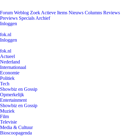
Forum
Weblog
Zoek
Actieve Items
Nieuws
Columns
Reviews
Previews
Specials
Archief
Inloggen
fok.nl
Inloggen
fok.nl
Actueel
Nederland
Internationaal
Economie
Politiek
Tech
Showbiz en Gossip
Opmerkelijk
Entertainment
Showbiz en Gossip
Muziek
Film
Televisie
Media & Cultuur
Bioscoopagenda