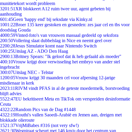
munitietekort wordt probleem
32
01:51
XR blokkeert A12 ruim twee uur, agent gebeten bij
aanhouding
6
01:45
Geen 'happy end' bij seksdate via Kinky.nl
10
01:22
Broer 135 keer gestoken en gesneden: zes jaar cel en tbs voor
doodslag Gouda
40
00:59
Vinted-foto's van vrouwen massaal gedeeld op seksfora
2
00:50
Vollering slaat dubbelslag in Nice en neemt geel over
22
00:28
Jesus Simulator komt naar Nintendo Switch
1
00:25
Uitslag AZ - ADO Den Haag
29
00:13
Britney Spears: "Ik geloof dat ik heb gefaald als moeder"
4
00:10
Vrouw krijgt door verwisseling het embryo van ander stel
ingebracht
3
00:07
Uitslag NEC - Telstar
12
00:05
Vrouw krijgt 30 maanden cel voor afpersing 12-jarige
misdienaar in kerk
20
23:11
RIVM vindt PFAS in al de geteste moedermelk, borstvoeding
blijft advies
55
22:47
EU bekritiseert Meta en TikTok om verspreiden desinformatie
Ceuta
43
22:22
Random Pics van de Dag #1448
43
22:19
Houthi's vallen Saoedi-Arabië en Jemen aan, dreigen met
blokkade olieroute
15
21:37
VrijMiBabes #316 (not very sfw!)
26
21:30
Wegpiraat scheurt met 146 km/u door het centrum van