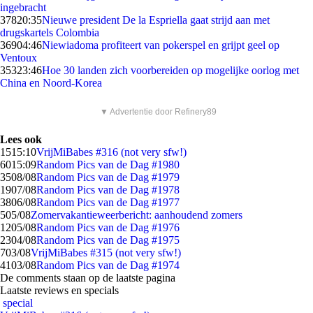
ingebracht
378
20:35
Nieuwe president De la Espriella gaat strijd aan met
drugskartels Colombia
369
04:46
Niewiadoma profiteert van pokerspel en grijpt geel op
Ventoux
353
23:46
Hoe 30 landen zich voorbereiden op mogelijke oorlog met
China en Noord-Korea
▼ Advertentie door Refinery89
Lees ook
15
15:10
VrijMiBabes #316 (not very sfw!)
60
15:09
Random Pics van de Dag #1980
35
08/08
Random Pics van de Dag #1979
19
07/08
Random Pics van de Dag #1978
38
06/08
Random Pics van de Dag #1977
5
05/08
Zomervakantieweerbericht: aanhoudend zomers
12
05/08
Random Pics van de Dag #1976
23
04/08
Random Pics van de Dag #1975
7
03/08
VrijMiBabes #315 (not very sfw!)
41
03/08
Random Pics van de Dag #1974
De comments staan op de laatste pagina
Laatste reviews en specials
special