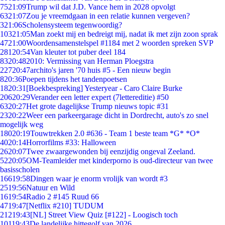
75
21:09
Trump wil dat J.D. Vance hem in 2028 opvolgt
63
21:07
Zou je vreemdgaan in een relatie kunnen vergeven?
3
21:06
Scholensysteem tegenwoordig?
103
21:05
Man zoekt mij en bedreigt mij, nadat ik met zijn zoon sprak
47
21:00
Woordensamenstelspel #1184 met 2 woorden spreken SVP
281
20:54
Van kleuter tot puber deel 184
83
20:48
2010: Vermissing van Herman Ploegstra
227
20:47
archito's jaren '70 huis #5 - Een nieuw begin
8
20:36
Poepen tijdens het tandenpoetsen
18
20:31
[Boekbespreking] Yesteryear - Caro Claire Burke
206
20:29
Verander een letter expert (7lettereditie) #50
63
20:27
Het grote dagelijkse Trump nieuws topic #31
23
20:22
Weer een parkeergarage dicht in Dordrecht, auto's zo snel
mogelijk weg
180
20:19
Touwtrekken 2.0 #636 - Team 1 beste team *G* *O*
40
20:14
Horrorfilms #33: Halloween
26
20:07
Twee zwaargewonden bij eenzijdig ongeval Zeeland.
52
20:05
OM-Teamleider met kinderporno is oud-directeur van twee
basisscholen
166
19:58
Dingen waar je enorm vrolijk van wordt #3
25
19:56
Natuur en Wild
16
19:54
Radio 2 #145 Ruud 66
47
19:47
[Netflix #210] TUDUM
212
19:43
[NL] Street View Quiz [#122] - Loogisch toch
101
19:43
De landelijke hittegolf van 2026