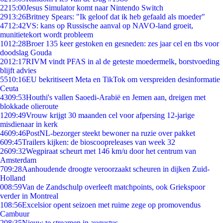
22
15:00
Jesus Simulator komt naar Nintendo Switch
29
13:26
Britney Spears: "Ik geloof dat ik heb gefaald als moeder"
47
12:42
VS: kans op Russische aanval op NAVO-land groeit,
munitietekort wordt probleem
10
12:28
Broer 135 keer gestoken en gesneden: zes jaar cel en tbs voor
doodslag Gouda
20
12:17
RIVM vindt PFAS in al de geteste moedermelk, borstvoeding
blijft advies
55
10:16
EU bekritiseert Meta en TikTok om verspreiden desinformatie
Ceuta
43
09:53
Houthi's vallen Saoedi-Arabië en Jemen aan, dreigen met
blokkade olieroute
12
09:49
Vrouw krijgt 30 maanden cel voor afpersing 12-jarige
misdienaar in kerk
46
09:46
PostNL-bezorger steekt bewoner na ruzie over pakket
6
09:45
Trailers kijken: de bioscoopreleases van week 32
26
09:32
Wegpiraat scheurt met 146 km/u door het centrum van
Amsterdam
7
09:28
Aanhoudende droogte veroorzaakt scheuren in dijken Zuid-
Holland
0
08:59
Van de Zandschulp overleeft matchpoints, ook Griekspoor
verder in Montreal
1
08:56
Excelsior opent seizoen met ruime zege op promovendus
Cambuur
2
08:35
Nieuw te streamen in augustus