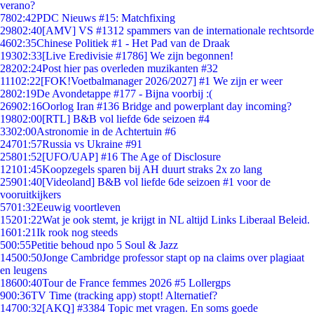
verano?
78
02:42
PDC Nieuws #15: Matchfixing
298
02:40
[AMV] VS #1312 spammers van de internationale rechtsorde
46
02:35
Chinese Politiek #1 - Het Pad van de Draak
193
02:33
[Live Eredivisie #1786] We zijn begonnen!
282
02:24
Post hier pas overleden muzikanten #32
111
02:22
[FOK!Voetbalmanager 2026/2027] #1 We zijn er weer
28
02:19
De Avondetappe #177 - Bijna voorbij :(
269
02:16
Oorlog Iran #136 Bridge and powerplant day incoming?
198
02:00
[RTL] B&B vol liefde 6de seizoen #4
33
02:00
Astronomie in de Achtertuin #6
247
01:57
Russia vs Ukraine #91
258
01:52
[UFO/UAP] #16 The Age of Disclosure
121
01:45
Koopzegels sparen bij AH duurt straks 2x zo lang
259
01:40
[Videoland] B&B vol liefde 6de seizoen #1 voor de
vooruitkijkers
57
01:32
Eeuwig voortleven
152
01:22
Wat je ook stemt, je krijgt in NL altijd Links Liberaal Beleid.
16
01:21
Ik rook nog steeds
5
00:55
Petitie behoud npo 5 Soul & Jazz
145
00:50
Jonge Cambridge professor stapt op na claims over plagiaat
en leugens
186
00:40
Tour de France femmes 2026 #5 Lollergps
9
00:36
TV Time (tracking app) stopt! Alternatief?
147
00:32
[AKQ] #3384 Topic met vragen. En soms goede