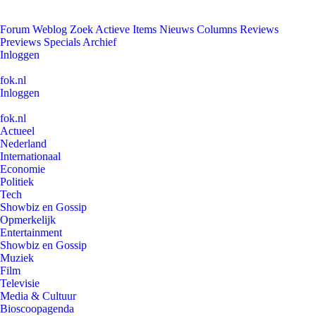
Forum
Weblog
Zoek
Actieve Items
Nieuws
Columns
Reviews
Previews
Specials
Archief
Inloggen
fok.nl
Inloggen
fok.nl
Actueel
Nederland
Internationaal
Economie
Politiek
Tech
Showbiz en Gossip
Opmerkelijk
Entertainment
Showbiz en Gossip
Muziek
Film
Televisie
Media & Cultuur
Bioscoopagenda