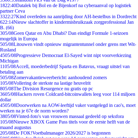
18
22:40
Datalek bij Bol en de Bijenkorf na cyberaanval op logistiek
partner Ceva
33
22:27
Kind overleden na aanrijding door AH-bestelbus in Dordrecht
6
22:14
Nieuw slachtoffer in kindermisbruikzaak zorgprofessional Jan
B. (66)
3
05/08
Geen Qatar en Abu Dhabi? Dan eindigt Formule 1-seizoen
mogelijk in Europa
5
05/08
Litouwen vindt opnieuw migrantentunnel onder grens met Wit-
Rusland
45
05/08
Progressieve Democraat El-Sayed wint nipt voorverkiezing
Michigan
11
05/08
Accell, moederbedrijf Sparta en Batavus, vraagt uitstel van
betaling aan
5
05/08
Zomervakantieweerbericht: aanhoudend zomers
1
05/08
Vollering de sterkste na lastige heuvelrit
8
05/08
The Division Resurgence nu gratis op pc
36
05/08
Hackers roven Coldcard-bitcoinwallets leeg voor 114 miljoen
dollar
45
05/08
Doorwerken na AOW-leeftijd vaker vastgelegd in cao's, moet
werken na je 67e de norm worden?
38
05/08
Vinted-foto's van vrouwen massaal gedeeld op seksfora
1
05/08
Nieuwe XBOX Game Pass titels voor de eerste helft van de
maand augustus
2
05/08
De FOK!Voetbalmanager 2026/2027 is begonnen