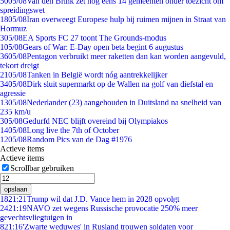
50
05/08
Van den Brink zet nog eens 14 gemeenten onder toezicht om
spreidingswet
18
05/08
Iran overweegt Europese hulp bij ruimen mijnen in Straat van
Hormuz
3
05/08
EA Sports FC 27 toont The Grounds-modus
1
05/08
Gears of War: E-Day open beta begint 6 augustus
36
05/08
Pentagon verbruikt meer raketten dan kan worden aangevuld,
tekort dreigt
21
05/08
Tanken in België wordt nóg aantrekkelijker
34
05/08
Dirk sluit supermarkt op de Wallen na golf van diefstal en
agressie
13
05/08
Nederlander (23) aangehouden in Duitsland na snelheid van
235 km/u
3
05/08
Gedurfd NEC blijft overeind bij Olympiakos
14
05/08
Long live the 7th of October
12
05/08
Random Pics van de Dag #1976
Actieve items
Actieve items
Scrollbar gebruiken
opslaan
18
21:21
Trump wil dat J.D. Vance hem in 2028 opvolgt
24
21:19
NAVO zet wegens Russische provocatie 250% meer
gevechtsvliegtuigen in
8
21:16
'Zwarte weduwes' in Rusland trouwen soldaten voor