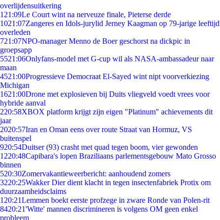
overlijdensuitkering
1
21:09
Le Court wint na nerveuze finale, Pieterse derde
10
21:07
Zangeres en Idols-jurylid Jerney Kaagman op 79-jarige leeftijd
overleden
7
21:07
NPO-manager Menno de Boer geschorst na dickpic in
groepsapp
55
21:06
Onlyfans-model met G-cup wil als NASA-ambassadeur naar
maan
45
21:00
Progressieve Democraat El-Sayed wint nipt voorverkiezing
Michigan
16
21:00
Drone met explosieven bij Duits vliegveld voedt vrees voor
hybride aanval
2
20:58
XBOX platform krijgt zijn eigen "Platinum" achievements dit
jaar
20
20:57
Iran en Oman eens over route Straat van Hormuz, VS
buitenspel
9
20:54
Duitser (93) crasht met quad tegen boom, vier gewonden
12
20:48
Capibara's lopen Braziliaans parlementsgebouw Mato Grosso
binnen
5
20:30
Zomervakantieweerbericht: aanhoudend zomers
32
20:25
Wakker Dier dient klacht in tegen insectenfabriek Protix om
duurzaamheidsclaims
1
20:21
Lemmen boekt eerste profzege in zware Ronde van Polen-rit
84
20:21
'Witte' mannen discrimineren is volgens OM geen enkel
probleem