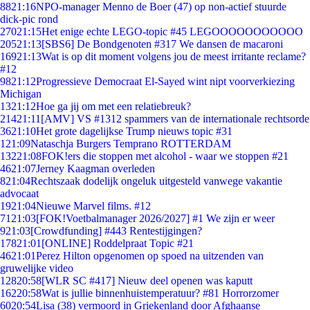
88
21:16
NPO-manager Menno de Boer (47) op non-actief stuurde
dick-pic rond
270
21:15
Het enige echte LEGO-topic #45 LEGOOOOOOOOOOO
205
21:13
[SBS6] De Bondgenoten #317 We dansen de macaroni
169
21:13
Wat is op dit moment volgens jou de meest irritante reclame?
#12
98
21:12
Progressieve Democraat El-Sayed wint nipt voorverkiezing
Michigan
13
21:12
Hoe ga jij om met een relatiebreuk?
214
21:11
[AMV] VS #1312 spammers van de internationale rechtsorde
36
21:10
Het grote dagelijkse Trump nieuws topic #31
1
21:09
Nataschja Burgers Temprano ROTTERDAM
132
21:08
FOK!ers die stoppen met alcohol - waar we stoppen #21
46
21:07
Jerney Kaagman overleden
8
21:04
Rechtszaak dodelijk ongeluk uitgesteld vanwege vakantie
advocaat
19
21:04
Nieuwe Marvel films. #12
71
21:03
[FOK!Voetbalmanager 2026/2027] #1 We zijn er weer
9
21:03
[Crowdfunding] #443 Rentestijgingen?
178
21:01
[ONLINE] Roddelpraat Topic #21
46
21:01
Perez Hilton opgenomen op spoed na uitzenden van
gruwelijke video
128
20:58
[WLR SC #417] Nieuw deel openen was kaputt
162
20:58
Wat is jullie binnenhuistemperatuur? #81 Horrorzomer
60
20:54
Lisa (38) vermoord in Griekenland door Afghaanse