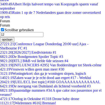
34
09:49
Albert Heijn halveert tempo van Koopzegels sparen vanaf
september
19
09:45
Ruim 1 op de 7 Nederlanders gaan deze zomer onverzekerd
op reis
Forum
Forum
Scrollbar gebruiken
opslaan
272
21:21
[Conference League Donderdag 20:00 uur] Ajax -
Shelbourne FC #1
23
21:20
[2026/2027] Eredivisietoto #1
68
21:20
De Bondgenoten Spoiler Topic #3
98
21:20
[RTL] B&B vol liefde 6de seizoen #4
28
21:19
[INFLUENCERS #295] Van flodderslinger tot Shrek-crème
4
21:19
Vrouwen willen geen man meer #30
31
21:19
Woningtekort: dus ga je woningen slopen, logisch
140
21:19
Zaken waar je je echt dood aan ergert #17 - Werklui
204
21:19
[UEL/ECL live topic] #160 GOAAAAAAAAAAAAAL
64
21:19
De neergang van Duitsland als lichtend voorbeeld #3
68
21:18
Spaanstalige nummers #34 A que calor nos pasaremos por el
verano?
47
21:17
Oorlog in Oekraïne #1318 Drone baby drone
111
21:17
[Wielrennen #616] Brennan!