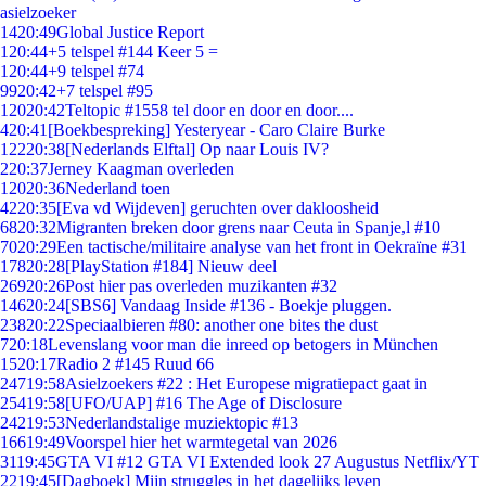
asielzoeker
14
20:49
Global Justice Report
1
20:44
+5 telspel #144 Keer 5 =
1
20:44
+9 telspel #74
99
20:42
+7 telspel #95
120
20:42
Teltopic #1558 tel door en door en door....
4
20:41
[Boekbespreking] Yesteryear - Caro Claire Burke
122
20:38
[Nederlands Elftal] Op naar Louis IV?
2
20:37
Jerney Kaagman overleden
120
20:36
Nederland toen
42
20:35
[Eva vd Wijdeven] geruchten over dakloosheid
68
20:32
Migranten breken door grens naar Ceuta in Spanje,l #10
70
20:29
Een tactische/militaire analyse van het front in Oekraïne #31
178
20:28
[PlayStation #184] Nieuw deel
269
20:26
Post hier pas overleden muzikanten #32
146
20:24
[SBS6] Vandaag Inside #136 - Boekje pluggen.
238
20:22
Speciaalbieren #80: another one bites the dust
7
20:18
Levenslang voor man die inreed op betogers in München
15
20:17
Radio 2 #145 Ruud 66
247
19:58
Asielzoekers #22 : Het Europese migratiepact gaat in
254
19:58
[UFO/UAP] #16 The Age of Disclosure
242
19:53
Nederlandstalige muziektopic #13
166
19:49
Voorspel hier het warmtegetal van 2026
31
19:45
GTA VI #12 GTA VI Extended look 27 Augustus Netflix/YT
22
19:45
[Dagboek] Mijn struggles in het dagelijks leven