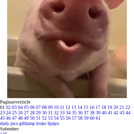
Paginaoverzicht
01
02
03
04
05
06
07
08
09
10
11
12
13
14
15
16
17
18
19
20
21
22
23
24
25
26
27
28
29
30
31
32
33
34
35
36
37
38
39
40
41
42
43
44
45
46
47
48
49
50
51
52
53
54
55
56
57
58
59
60
61
daily pics
gifdump
leuke lijstjes
Submitter: