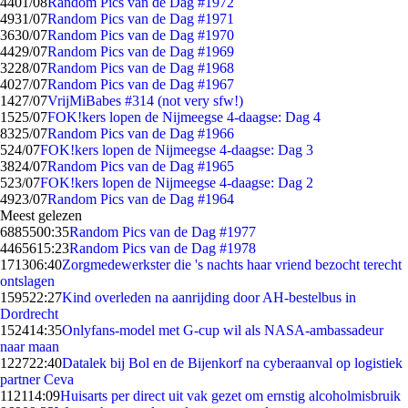
44
01/08
Random Pics van de Dag #1972
49
31/07
Random Pics van de Dag #1971
36
30/07
Random Pics van de Dag #1970
44
29/07
Random Pics van de Dag #1969
32
28/07
Random Pics van de Dag #1968
40
27/07
Random Pics van de Dag #1967
14
27/07
VrijMiBabes #314 (not very sfw!)
15
25/07
FOK!kers lopen de Nijmeegse 4-daagse: Dag 4
83
25/07
Random Pics van de Dag #1966
5
24/07
FOK!kers lopen de Nijmeegse 4-daagse: Dag 3
38
24/07
Random Pics van de Dag #1965
5
23/07
FOK!kers lopen de Nijmeegse 4-daagse: Dag 2
49
23/07
Random Pics van de Dag #1964
Meest gelezen
68855
00:35
Random Pics van de Dag #1977
44656
15:23
Random Pics van de Dag #1978
1713
06:40
Zorgmedewerkster die 's nachts haar vriend bezocht terecht
ontslagen
1595
22:27
Kind overleden na aanrijding door AH-bestelbus in
Dordrecht
1524
14:35
Onlyfans-model met G-cup wil als NASA-ambassadeur
naar maan
1227
22:40
Datalek bij Bol en de Bijenkorf na cyberaanval op logistiek
partner Ceva
1121
14:09
Huisarts per direct uit vak gezet om ernstig alcoholmisbruik