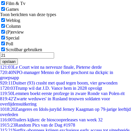
Film & Tv
Games
Toon berichten van deze types
Weblog
Column
(P)review
Special
Poll
Scrollbar gebruiken
opslaan
1
21:03
Le Court wint na nerveuze finale, Pieterse derde
7
20:40
NPO-manager Menno de Boer geschorst na dickpic in
groepsapp
9
20:11
Duitser (93) crasht met quad tegen boom, vier gewonden
17
20:03
Trump wil dat J.D. Vance hem in 2028 opvolgt
1
19:50
Lemmen boekt eerste profzege in zware Ronde van Polen-rit
8
19:42
'Zwarte weduwes' in Rusland trouwen soldaten voor
overlijdensuitkering
10
18:20
Zangeres en Idols-jurylid Jerney Kaagman op 79-jarige leeftijd
overleden
1
16:00
Trailers kijken: de bioscoopreleases van week 32
19
15:23
Random Pics van de Dag #1978
3
15:21
Netflix-abonnees krijgen exclusieve early access tot uitgebreide