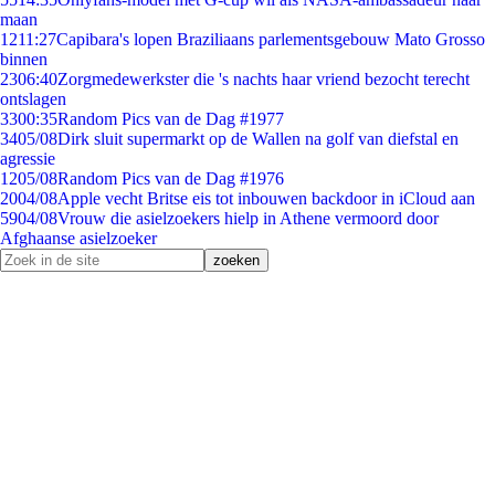
maan
12
11:27
Capibara's lopen Braziliaans parlementsgebouw Mato Grosso
binnen
23
06:40
Zorgmedewerkster die 's nachts haar vriend bezocht terecht
ontslagen
33
00:35
Random Pics van de Dag #1977
34
05/08
Dirk sluit supermarkt op de Wallen na golf van diefstal en
agressie
12
05/08
Random Pics van de Dag #1976
20
04/08
Apple vecht Britse eis tot inbouwen backdoor in iCloud aan
59
04/08
Vrouw die asielzoekers hielp in Athene vermoord door
Afghaanse asielzoeker