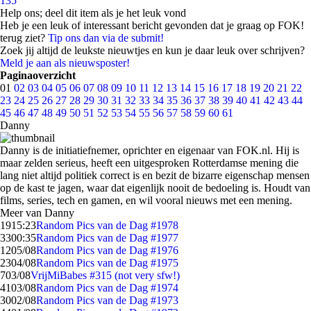
135
Help ons; deel dit item als je het leuk vond
Heb je een leuk of interessant bericht gevonden dat je graag op FOK!
terug ziet?
Tip ons dan via de submit!
Zoek jij altijd de leukste nieuwtjes en kun je daar leuk over schrijven?
Meld je aan als nieuwsposter!
Paginaoverzicht
01
02
03
04
05
06
07
08
09
10
11
12
13
14
15
16
17
18
19
20
21
22
23
24
25
26
27
28
29
30
31
32
33
34
35
36
37
38
39
40
41
42
43
44
45
46
47
48
49
50
51
52
53
54
55
56
57
58
59
60
61
Danny
Danny is de initiatiefnemer, oprichter en eigenaar van FOK.nl. Hij is
maar zelden serieus, heeft een uitgesproken Rotterdamse mening die
lang niet altijd politiek correct is en bezit de bizarre eigenschap mensen
op de kast te jagen, waar dat eigenlijk nooit de bedoeling is. Houdt van
films, series, tech en gamen, en wil vooral nieuws met een mening.
Meer van Danny
19
15:23
Random Pics van de Dag #1978
33
00:35
Random Pics van de Dag #1977
12
05/08
Random Pics van de Dag #1976
23
04/08
Random Pics van de Dag #1975
7
03/08
VrijMiBabes #315 (not very sfw!)
41
03/08
Random Pics van de Dag #1974
30
02/08
Random Pics van de Dag #1973