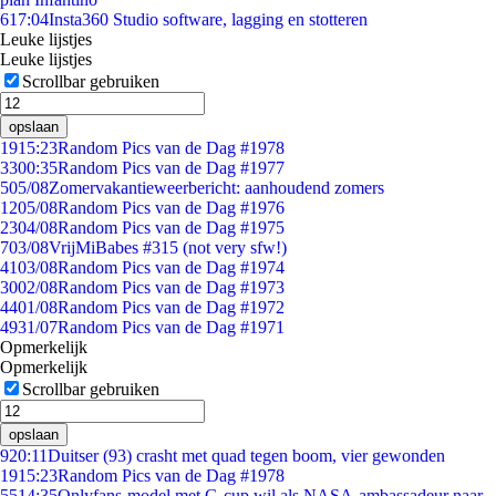
6
17:04
Insta360 Studio software, lagging en stotteren
Leuke lijstjes
Leuke lijstjes
Scrollbar gebruiken
opslaan
19
15:23
Random Pics van de Dag #1978
33
00:35
Random Pics van de Dag #1977
5
05/08
Zomervakantieweerbericht: aanhoudend zomers
12
05/08
Random Pics van de Dag #1976
23
04/08
Random Pics van de Dag #1975
7
03/08
VrijMiBabes #315 (not very sfw!)
41
03/08
Random Pics van de Dag #1974
30
02/08
Random Pics van de Dag #1973
44
01/08
Random Pics van de Dag #1972
49
31/07
Random Pics van de Dag #1971
Opmerkelijk
Opmerkelijk
Scrollbar gebruiken
opslaan
9
20:11
Duitser (93) crasht met quad tegen boom, vier gewonden
19
15:23
Random Pics van de Dag #1978
55
14:35
Onlyfans-model met G-cup wil als NASA-ambassadeur naar