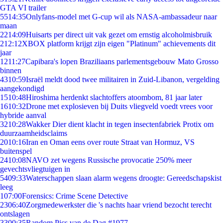
GTA VI trailer
55
14:35
Onlyfans-model met G-cup wil als NASA-ambassadeur naar
maan
22
14:09
Huisarts per direct uit vak gezet om ernstig alcoholmisbruik
2
12:12
XBOX platform krijgt zijn eigen "Platinum" achievements dit
jaar
12
11:27
Capibara's lopen Braziliaans parlementsgebouw Mato Grosso
binnen
43
10:59
Israël meldt dood twee militairen in Zuid-Libanon, vergelding
aangekondigd
15
10:48
Hiroshima herdenkt slachtoffers atoombom, 81 jaar later
16
10:32
Drone met explosieven bij Duits vliegveld voedt vrees voor
hybride aanval
32
10:28
Wakker Dier dient klacht in tegen insectenfabriek Protix om
duurzaamheidsclaims
20
10:16
Iran en Oman eens over route Straat van Hormuz, VS
buitenspel
24
10:08
NAVO zet wegens Russische provocatie 250% meer
gevechtsvliegtuigen in
54
09:33
Waterschappen slaan alarm wegens droogte: Gereedschapskist
leeg
1
07:00
Forensics: Crime Scene Detective
23
06:40
Zorgmedewerkster die 's nachts haar vriend bezocht terecht
ontslagen
33
00:35
Random Pics van de Dag #1977