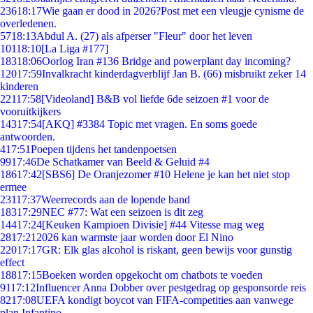
236
18:17
Wie gaan er dood in 2026?Post met een vleugje cynisme de
overledenen.
57
18:13
Abdul A. (27) als afperser "Fleur" door het leven
101
18:10
[La Liga #177]
183
18:06
Oorlog Iran #136 Bridge and powerplant day incoming?
120
17:59
Invalkracht kinderdagverblijf Jan B. (66) misbruikt zeker 14
kinderen
221
17:58
[Videoland] B&B vol liefde 6de seizoen #1 voor de
vooruitkijkers
143
17:54
[AKQ] #3384 Topic met vragen. En soms goede
antwoorden.
4
17:51
Poepen tijdens het tandenpoetsen
99
17:46
De Schatkamer van Beeld & Geluid #4
186
17:42
[SBS6] De Oranjezomer #10 Helene je kan het niet stop
ermee
231
17:37
Weerrecords aan de lopende band
183
17:29
NEC #77: Wat een seizoen is dit zeg
144
17:24
[Keuken Kampioen Divisie] #44 Vitesse mag weg
28
17:21
2026 kan warmste jaar worden door El Nino
220
17:17
GR: Elk glas alcohol is riskant, geen bewijs voor gunstig
effect
188
17:15
Boeken worden opgekocht om chatbots te voeden
91
17:12
Influencer Anna Dobber over pestgedrag op gesponsorde reis
82
17:08
UEFA kondigt boycot van FIFA-competities aan vanwege
plan Infantino