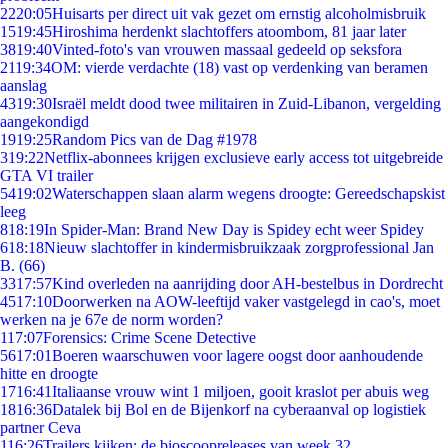
22
20:05
Huisarts per direct uit vak gezet om ernstig alcoholmisbruik
15
19:45
Hiroshima herdenkt slachtoffers atoombom, 81 jaar later
38
19:40
Vinted-foto's van vrouwen massaal gedeeld op seksfora
21
19:34
OM: vierde verdachte (18) vast op verdenking van beramen
aanslag
43
19:30
Israël meldt dood twee militairen in Zuid-Libanon, vergelding
aangekondigd
19
19:25
Random Pics van de Dag #1978
3
19:22
Netflix-abonnees krijgen exclusieve early access tot uitgebreide
GTA VI trailer
54
19:02
Waterschappen slaan alarm wegens droogte: Gereedschapskist
leeg
8
18:19
In Spider-Man: Brand New Day is Spidey echt weer Spidey
6
18:18
Nieuw slachtoffer in kindermisbruikzaak zorgprofessional Jan
B. (66)
33
17:57
Kind overleden na aanrijding door AH-bestelbus in Dordrecht
45
17:10
Doorwerken na AOW-leeftijd vaker vastgelegd in cao's, moet
werken na je 67e de norm worden?
1
17:07
Forensics: Crime Scene Detective
56
17:01
Boeren waarschuwen voor lagere oogst door aanhoudende
hitte en droogte
17
16:41
Italiaanse vrouw wint 1 miljoen, gooit kraslot per abuis weg
18
16:36
Datalek bij Bol en de Bijenkorf na cyberaanval op logistiek
partner Ceva
1
16:26
Trailers kijken: de bioscoopreleases van week 32