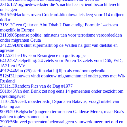
23
16:12
Zorgmedewerkster die 's nachts haar vriend bezocht terecht
ontslagen
36
15:56
Hackers roven Coldcard-bitcoinwallets leeg voor 114 miljoen
dollar
3
15:13
Geen Qatar en Abu Dhabi? Dan eindigt Formule 1-seizoen
mogelijk in Europa
31
13:00
Spaanse politie: minstens tien voor terrorisme veroordeelden
onder migranten Ceuta
34
12:59
Dirk sluit supermarkt op de Wallen na golf van diefstal en
agressie
8
12:53
The Division Resurgence nu gratis op pc
64
12:53
Zetelpeiling: 24 zetels voor Pro en 18 zetels voor D66, FvD,
JA21 en PVV
49
12:44
Man (25) sterft nadat hij lijm als condoom gebruikt
5
12:43
Litouwen vindt opnieuw migrantentunnel onder grens met Wit-
Rusland
33
11:13
Random Pics van de Dag #1977
50
10:45
Van den Brink zet nog eens 14 gemeenten onder toezicht om
spreidingswet
11
10:20
Accell, moederbedrijf Sparta en Batavus, vraagt uitstel van
betaling aan
90
09:59
'Belgische' jongeren terroriseren Galderse Meren, maar Boa's
pakken topless zonnen aan
79
09:56
In veel gemeenten helemaal geen vuurwerk meer met oud en
nieuw