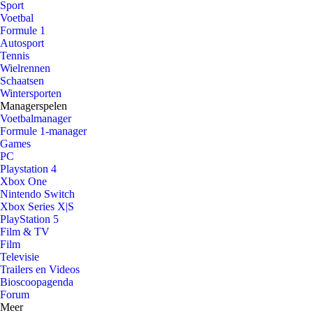
Sport
Voetbal
Formule 1
Autosport
Tennis
Wielrennen
Schaatsen
Wintersporten
Managerspelen
Voetbalmanager
Formule 1-manager
Games
PC
Playstation 4
Xbox One
Nintendo Switch
Xbox Series X|S
PlayStation 5
Film & TV
Film
Televisie
Trailers en Videos
Bioscoopagenda
Forum
Meer