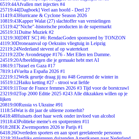
65
19:44
Afvallen met injecties #4
257
19:44
[Dagboek] Veel aan hoofd - Deel 27
114
19:43
Hurricane & Cyclone Season 2026
108
19:43
Kapper Walat (27) slachtoffer van vernielingen
151
19:42
"Niche"-historische producten in de supermarkt
265
19:31
Duitse Muziek #2
132
19:30
[DRT SC] #6: RendacGoden sponsored by TONZON
41
19:30
Droneaanval op Oekrains vliegtuig in Leipzig
221
19:24
Nederland stevent af op watertekort
221
19:22
De Avondetappe #176 - Met Ellen ten Damme.
245
19:20
Afbeeldingen die je gemaakt hebt met AI
186
19:17
Israel en Gaza #17
78
19:14
Vuelta a España 2026 #1
222
19:12
Welk geurtje draag jij nu #48 Geurend de winter in
165
19:12
Haiku ketting #27 - strooi wat liefde
230
19:11
Tour de France femmes 2026 #3 Tijd voor de borstcrawl
232
19:02
Top 2000 Editie 2025 #243 Alle dikzakken willen op je
lijken
208
19:00
Russia vs Ukraine #91
11
18:54
Wat is dit jaar de ultieme zomerhit?
64
18:48
Huisarts doet haar werk onder invloed van alcohol
191
18:43
Politieke meme's en spotprenten #11
9
18:28
EK Zwemsporten 2026 te Parijs #1
64
18:26
Overleden sporters en aan sport gerelateerde personen
32
18:20
Jaarlijks emigreren duizenden Amerikanen naar Nederland.