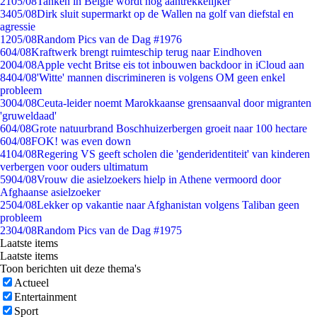
21
05/08
Tanken in België wordt nóg aantrekkelijker
34
05/08
Dirk sluit supermarkt op de Wallen na golf van diefstal en
agressie
12
05/08
Random Pics van de Dag #1976
6
04/08
Kraftwerk brengt ruimteschip terug naar Eindhoven
20
04/08
Apple vecht Britse eis tot inbouwen backdoor in iCloud aan
84
04/08
'Witte' mannen discrimineren is volgens OM geen enkel
probleem
30
04/08
Ceuta-leider noemt Marokkaanse grensaanval door migranten
'gruweldaad'
6
04/08
Grote natuurbrand Boschhuizerbergen groeit naar 100 hectare
6
04/08
FOK! was even down
41
04/08
Regering VS geeft scholen die 'genderidentiteit' van kinderen
verbergen voor ouders ultimatum
59
04/08
Vrouw die asielzoekers hielp in Athene vermoord door
Afghaanse asielzoeker
25
04/08
Lekker op vakantie naar Afghanistan volgens Taliban geen
probleem
23
04/08
Random Pics van de Dag #1975
Laatste items
Laatste items
Toon berichten uit deze thema's
Actueel
Entertainment
Sport