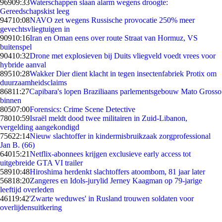
969
09:33
Waterschappen slaan alarm wegens droogte:
Gereedschapskist leeg
947
10:08
NAVO zet wegens Russische provocatie 250% meer
gevechtsvliegtuigen in
909
10:16
Iran en Oman eens over route Straat van Hormuz, VS
buitenspel
904
10:32
Drone met explosieven bij Duits vliegveld voedt vrees voor
hybride aanval
895
10:28
Wakker Dier dient klacht in tegen insectenfabriek Protix om
duurzaamheidsclaims
868
11:27
Capibara's lopen Braziliaans parlementsgebouw Mato Grosso
binnen
805
07:00
Forensics: Crime Scene Detective
780
10:59
Israël meldt dood twee militairen in Zuid-Libanon,
vergelding aangekondigd
756
22:14
Nieuw slachtoffer in kindermisbruikzaak zorgprofessional
Jan B. (66)
640
15:21
Netflix-abonnees krijgen exclusieve early access tot
uitgebreide GTA VI trailer
589
10:48
Hiroshima herdenkt slachtoffers atoombom, 81 jaar later
568
18:20
Zangeres en Idols-jurylid Jerney Kaagman op 79-jarige
leeftijd overleden
461
19:42
'Zwarte weduwes' in Rusland trouwen soldaten voor
overlijdensuitkering