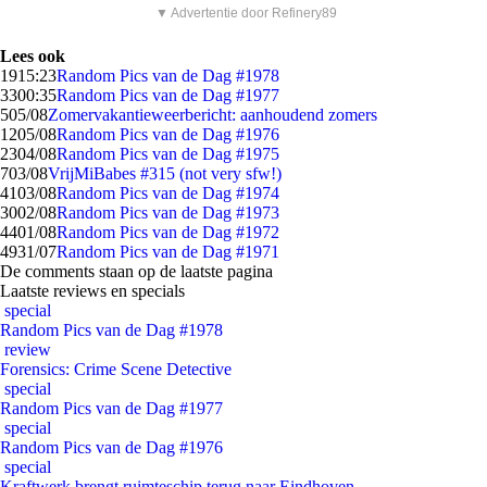
▼ Advertentie door Refinery89
Lees ook
19
15:23
Random Pics van de Dag #1978
33
00:35
Random Pics van de Dag #1977
5
05/08
Zomervakantieweerbericht: aanhoudend zomers
12
05/08
Random Pics van de Dag #1976
23
04/08
Random Pics van de Dag #1975
7
03/08
VrijMiBabes #315 (not very sfw!)
41
03/08
Random Pics van de Dag #1974
30
02/08
Random Pics van de Dag #1973
44
01/08
Random Pics van de Dag #1972
49
31/07
Random Pics van de Dag #1971
De comments staan op de laatste pagina
Laatste reviews en specials
special
Random Pics van de Dag #1978
review
Forensics: Crime Scene Detective
special
Random Pics van de Dag #1977
special
Random Pics van de Dag #1976
special
Kraftwerk brengt ruimteschip terug naar Eindhoven