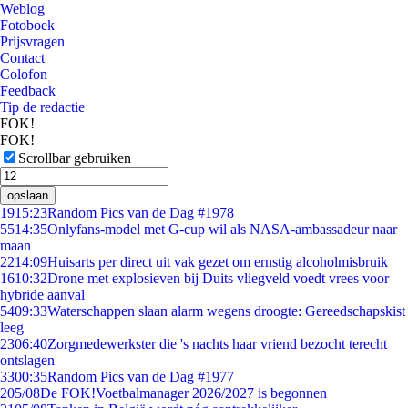
Weblog
Fotoboek
Prijsvragen
Contact
Colofon
Feedback
Tip de redactie
FOK!
FOK!
Scrollbar gebruiken
opslaan
19
15:23
Random Pics van de Dag #1978
55
14:35
Onlyfans-model met G-cup wil als NASA-ambassadeur naar
maan
22
14:09
Huisarts per direct uit vak gezet om ernstig alcoholmisbruik
16
10:32
Drone met explosieven bij Duits vliegveld voedt vrees voor
hybride aanval
54
09:33
Waterschappen slaan alarm wegens droogte: Gereedschapskist
leeg
23
06:40
Zorgmedewerkster die 's nachts haar vriend bezocht terecht
ontslagen
33
00:35
Random Pics van de Dag #1977
2
05/08
De FOK!Voetbalmanager 2026/2027 is begonnen