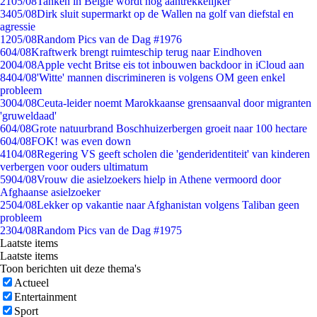
21
05/08
Tanken in België wordt nóg aantrekkelijker
34
05/08
Dirk sluit supermarkt op de Wallen na golf van diefstal en
agressie
12
05/08
Random Pics van de Dag #1976
6
04/08
Kraftwerk brengt ruimteschip terug naar Eindhoven
20
04/08
Apple vecht Britse eis tot inbouwen backdoor in iCloud aan
84
04/08
'Witte' mannen discrimineren is volgens OM geen enkel
probleem
30
04/08
Ceuta-leider noemt Marokkaanse grensaanval door migranten
'gruweldaad'
6
04/08
Grote natuurbrand Boschhuizerbergen groeit naar 100 hectare
6
04/08
FOK! was even down
41
04/08
Regering VS geeft scholen die 'genderidentiteit' van kinderen
verbergen voor ouders ultimatum
59
04/08
Vrouw die asielzoekers hielp in Athene vermoord door
Afghaanse asielzoeker
25
04/08
Lekker op vakantie naar Afghanistan volgens Taliban geen
probleem
23
04/08
Random Pics van de Dag #1975
Laatste items
Laatste items
Toon berichten uit deze thema's
Actueel
Entertainment
Sport