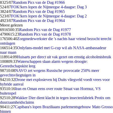
83
25/07
Random Pics van de Dag #1966
5
24/07
FOK!kers lopen de Nijmeegse 4-daagse: Dag 3
38
24/07
Random Pics van de Dag #1965
5
23/07
FOK!kers lopen de Nijmeegse 4-daagse: Dag 2
49
23/07
Random Pics van de Dag #1964
Meest gelezen
69165
00:35
Random Pics van de Dag #1977
47906
15:23
Random Pics van de Dag #1978
1765
06:40
Zorgmedewerkster die 's nachts haar vriend bezocht terecht
ontslagen
1665
14:35
Onlyfans-model met G-cup wil als NASA-ambassadeur
naar maan
1189
14:09
Huisarts per direct uit vak gezet om ernstig alcoholmisbruik
1008
09:33
Waterschappen slaan alarm wegens droogte:
Gereedschapskist leeg
987
10:08
NAVO zet wegens Russische provocatie 250% meer
gevechtsvliegtuigen in
942
10:32
Drone met explosieven bij Duits vliegveld voedt vrees voor
hybride aanval
935
10:16
Iran en Oman eens over route Straat van Hormuz, VS
buitenspel
925
10:28
Wakker Dier dient klacht in tegen insectenfabriek Protix om
duurzaamheidsclaims
904
11:27
Capibara's lopen Braziliaans parlementsgebouw Mato Grosso
binnen