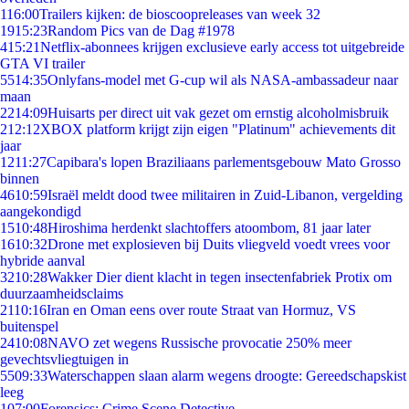
1
16:00
Trailers kijken: de bioscoopreleases van week 32
19
15:23
Random Pics van de Dag #1978
4
15:21
Netflix-abonnees krijgen exclusieve early access tot uitgebreide
GTA VI trailer
55
14:35
Onlyfans-model met G-cup wil als NASA-ambassadeur naar
maan
22
14:09
Huisarts per direct uit vak gezet om ernstig alcoholmisbruik
2
12:12
XBOX platform krijgt zijn eigen "Platinum" achievements dit
jaar
12
11:27
Capibara's lopen Braziliaans parlementsgebouw Mato Grosso
binnen
46
10:59
Israël meldt dood twee militairen in Zuid-Libanon, vergelding
aangekondigd
15
10:48
Hiroshima herdenkt slachtoffers atoombom, 81 jaar later
16
10:32
Drone met explosieven bij Duits vliegveld voedt vrees voor
hybride aanval
32
10:28
Wakker Dier dient klacht in tegen insectenfabriek Protix om
duurzaamheidsclaims
21
10:16
Iran en Oman eens over route Straat van Hormuz, VS
buitenspel
24
10:08
NAVO zet wegens Russische provocatie 250% meer
gevechtsvliegtuigen in
55
09:33
Waterschappen slaan alarm wegens droogte: Gereedschapskist
leeg
1
07:00
Forensics: Crime Scene Detective