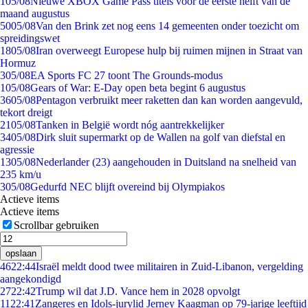
1
05/08
Nieuwe XBOX Game Pass titels voor de eerste helft van de
maand augustus
50
05/08
Van den Brink zet nog eens 14 gemeenten onder toezicht om
spreidingswet
18
05/08
Iran overweegt Europese hulp bij ruimen mijnen in Straat van
Hormuz
3
05/08
EA Sports FC 27 toont The Grounds-modus
1
05/08
Gears of War: E-Day open beta begint 6 augustus
36
05/08
Pentagon verbruikt meer raketten dan kan worden aangevuld,
tekort dreigt
21
05/08
Tanken in België wordt nóg aantrekkelijker
34
05/08
Dirk sluit supermarkt op de Wallen na golf van diefstal en
agressie
13
05/08
Nederlander (23) aangehouden in Duitsland na snelheid van
235 km/u
3
05/08
Gedurfd NEC blijft overeind bij Olympiakos
Actieve items
Actieve items
Scrollbar gebruiken
opslaan
46
22:44
Israël meldt dood twee militairen in Zuid-Libanon, vergelding
aangekondigd
27
22:42
Trump wil dat J.D. Vance hem in 2028 opvolgt
11
22:41
Zangeres en Idols-jurylid Jerney Kaagman op 79-jarige leeftijd