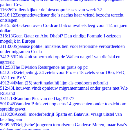
partner Ceva
1
16:26
Trailers kijken: de bioscoopreleases van week 32
23
16:12
Zorgmedewerkster die 's nachts haar vriend bezocht terecht
ontslagen
36
15:56
Hackers roven Coldcard-bitcoinwallets leeg voor 114 miljoen
dollar
3
15:13
Geen Qatar en Abu Dhabi? Dan eindigt Formule 1-seizoen
mogelijk in Europa
31
13:00
Spaanse politie: minstens tien voor terrorisme veroordeelden
onder migranten Ceuta
34
12:59
Dirk sluit supermarkt op de Wallen na golf van diefstal en
agressie
8
12:53
The Division Resurgence nu gratis op pc
64
12:53
Zetelpeiling: 24 zetels voor Pro en 18 zetels voor D66, FvD,
JA21 en PVV
49
12:44
Man (25) sterft nadat hij lijm als condoom gebruikt
5
12:43
Litouwen vindt opnieuw migrantentunnel onder grens met Wit-
Rusland
33
11:13
Random Pics van de Dag #1977
50
10:45
Van den Brink zet nog eens 14 gemeenten onder toezicht om
spreidingswet
11
10:20
Accell, moederbedrijf Sparta en Batavus, vraagt uitstel van
betaling aan
90
09:59
'Belgische' jongeren terroriseren Galderse Meren, maar Boa's
pakken topless zonnen aan