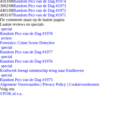
41
03/08
Random Pics van de Dag #1974
30
02/08
Random Pics van de Dag #1973
44
01/08
Random Pics van de Dag #1972
49
31/07
Random Pics van de Dag #1971
De comments staan op de laatste pagina
Laatste reviews en specials
special
Random Pics van de Dag #1978
review
Forensics: Crime Scene Detective
special
Random Pics van de Dag #1977
special
Random Pics van de Dag #1976
special
Kraftwerk brengt ruimteschip terug naar Eindhoven
special
Random Pics van de Dag #1975
Algemene Voorwaarden
|
Privacy Policy
|
Cookievoorkeuren
Volg ons
©FOK.nl e.a.