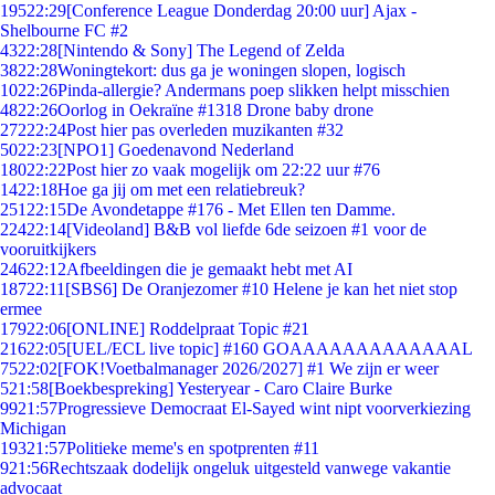
195
22:29
[Conference League Donderdag 20:00 uur] Ajax -
Shelbourne FC #2
43
22:28
[Nintendo & Sony] The Legend of Zelda
38
22:28
Woningtekort: dus ga je woningen slopen, logisch
10
22:26
Pinda-allergie? Andermans poep slikken helpt misschien
48
22:26
Oorlog in Oekraïne #1318 Drone baby drone
272
22:24
Post hier pas overleden muzikanten #32
50
22:23
[NPO1] Goedenavond Nederland
180
22:22
Post hier zo vaak mogelijk om 22:22 uur #76
14
22:18
Hoe ga jij om met een relatiebreuk?
251
22:15
De Avondetappe #176 - Met Ellen ten Damme.
224
22:14
[Videoland] B&B vol liefde 6de seizoen #1 voor de
vooruitkijkers
246
22:12
Afbeeldingen die je gemaakt hebt met AI
187
22:11
[SBS6] De Oranjezomer #10 Helene je kan het niet stop
ermee
179
22:06
[ONLINE] Roddelpraat Topic #21
216
22:05
[UEL/ECL live topic] #160 GOAAAAAAAAAAAAAL
75
22:02
[FOK!Voetbalmanager 2026/2027] #1 We zijn er weer
5
21:58
[Boekbespreking] Yesteryear - Caro Claire Burke
99
21:57
Progressieve Democraat El-Sayed wint nipt voorverkiezing
Michigan
193
21:57
Politieke meme's en spotprenten #11
9
21:56
Rechtszaak dodelijk ongeluk uitgesteld vanwege vakantie
advocaat