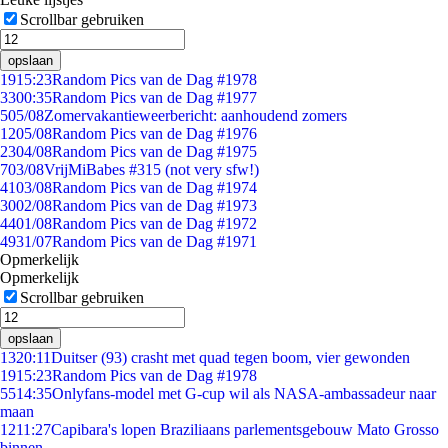
Scrollbar gebruiken
opslaan
19
15:23
Random Pics van de Dag #1978
33
00:35
Random Pics van de Dag #1977
5
05/08
Zomervakantieweerbericht: aanhoudend zomers
12
05/08
Random Pics van de Dag #1976
23
04/08
Random Pics van de Dag #1975
7
03/08
VrijMiBabes #315 (not very sfw!)
41
03/08
Random Pics van de Dag #1974
30
02/08
Random Pics van de Dag #1973
44
01/08
Random Pics van de Dag #1972
49
31/07
Random Pics van de Dag #1971
Opmerkelijk
Opmerkelijk
Scrollbar gebruiken
opslaan
13
20:11
Duitser (93) crasht met quad tegen boom, vier gewonden
19
15:23
Random Pics van de Dag #1978
55
14:35
Onlyfans-model met G-cup wil als NASA-ambassadeur naar
maan
12
11:27
Capibara's lopen Braziliaans parlementsgebouw Mato Grosso
binnen