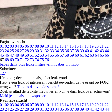
Paginaoverzicht
01
02
03
04
05
06
07
08
09
10
11
12
13
14
15
16
17
18
19
20
21
22
23
24
25
26
27
28
29
30
31
32
33
34
35
36
37
38
39
40
41
42
43
44
45
46
47
48
49
50
51
52
53
54
55
56
57
58
59
60
61
62
63
64
65
66
67
68
69
70
71
72
73
74
75
76
babes
daily pics
leuke lijstjes
vrijmibabes
vrijmibo
Submitter:
127
Help ons; deel dit item als je het leuk vond
Heb je een leuk of interessant bericht gevonden dat je graag op FOK!
terug ziet?
Tip ons dan via de submit!
Zoek jij altijd de leukste nieuwtjes en kun je daar leuk over schrijven?
Meld je aan als nieuwsposter!
Paginaoverzicht
01
02
03
04
05
06
07
08
09
10
11
12
13
14
15
16
17
18
19
20
21
22
23
24
25
26
27
28
29
30
31
32
33
34
35
36
37
38
39
40
41
42
43
44