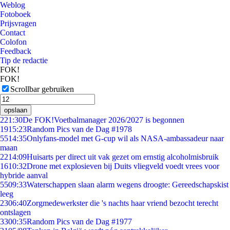
Weblog
Fotoboek
Prijsvragen
Contact
Colofon
Feedback
Tip de redactie
FOK!
FOK!
Scrollbar gebruiken
opslaan
2
21:30
De FOK!Voetbalmanager 2026/2027 is begonnen
19
15:23
Random Pics van de Dag #1978
55
14:35
Onlyfans-model met G-cup wil als NASA-ambassadeur naar
maan
22
14:09
Huisarts per direct uit vak gezet om ernstig alcoholmisbruik
16
10:32
Drone met explosieven bij Duits vliegveld voedt vrees voor
hybride aanval
55
09:33
Waterschappen slaan alarm wegens droogte: Gereedschapskist
leeg
23
06:40
Zorgmedewerkster die 's nachts haar vriend bezocht terecht
ontslagen
33
00:35
Random Pics van de Dag #1977