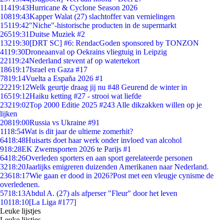
114
19:43
Hurricane & Cyclone Season 2026
108
19:43
Kapper Walat (27) slachtoffer van vernielingen
151
19:42
"Niche"-historische producten in de supermarkt
265
19:31
Duitse Muziek #2
132
19:30
[DRT SC] #6: RendacGoden sponsored by TONZON
41
19:30
Droneaanval op Oekrains vliegtuig in Leipzig
221
19:24
Nederland stevent af op watertekort
186
19:17
Israel en Gaza #17
78
19:14
Vuelta a España 2026 #1
222
19:12
Welk geurtje draag jij nu #48 Geurend de winter in
165
19:12
Haiku ketting #27 - strooi wat liefde
232
19:02
Top 2000 Editie 2025 #243 Alle dikzakken willen op je
lijken
208
19:00
Russia vs Ukraine #91
11
18:54
Wat is dit jaar de ultieme zomerhit?
64
18:48
Huisarts doet haar werk onder invloed van alcohol
9
18:28
EK Zwemsporten 2026 te Parijs #1
64
18:26
Overleden sporters en aan sport gerelateerde personen
32
18:20
Jaarlijks emigreren duizenden Amerikanen naar Nederland.
236
18:17
Wie gaan er dood in 2026?Post met een vleugje cynisme de
overledenen.
57
18:13
Abdul A. (27) als afperser "Fleur" door het leven
101
18:10
[La Liga #177]
Leuke lijstjes
Leuke lijstjes