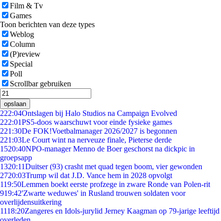
Film & Tv
Games
Toon berichten van deze types
Weblog
Column
(P)review
Special
Poll
Scrollbar gebruiken
opslaan
2
22:04
Ontslagen bij Halo Studios na Campaign Evolved
2
22:01
PS5-doos waarschuwt voor einde fysieke games
2
21:30
De FOK!Voetbalmanager 2026/2027 is begonnen
2
21:03
Le Court wint na nerveuze finale, Pieterse derde
15
20:40
NPO-manager Menno de Boer geschorst na dickpic in
groepsapp
13
20:11
Duitser (93) crasht met quad tegen boom, vier gewonden
27
20:03
Trump wil dat J.D. Vance hem in 2028 opvolgt
1
19:50
Lemmen boekt eerste profzege in zware Ronde van Polen-rit
9
19:42
'Zwarte weduwes' in Rusland trouwen soldaten voor
overlijdensuitkering
11
18:20
Zangeres en Idols-jurylid Jerney Kaagman op 79-jarige leeftijd
overleden