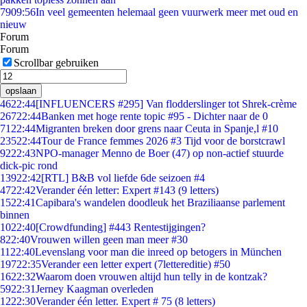
79
09:56
In veel gemeenten helemaal geen vuurwerk meer met oud en
nieuw
Forum
Forum
Scrollbar gebruiken
opslaan
46
22:44
[INFLUENCERS #295] Van flodderslinger tot Shrek-crème
267
22:44
Banken met hoge rente topic #95 - Dichter naar de 0
71
22:44
Migranten breken door grens naar Ceuta in Spanje,l #10
235
22:44
Tour de France femmes 2026 #3 Tijd voor de borstcrawl
92
22:43
NPO-manager Menno de Boer (47) op non-actief stuurde
dick-pic rond
139
22:42
[RTL] B&B vol liefde 6de seizoen #4
47
22:42
Verander één letter: Expert #143 (9 letters)
15
22:41
Capibara's wandelen doodleuk het Braziliaanse parlement
binnen
10
22:40
[Crowdfunding] #443 Rentestijgingen?
8
22:40
Vrouwen willen geen man meer #30
11
22:40
Levenslang voor man die inreed op betogers in München
197
22:35
Verander een letter expert (7lettereditie) #50
16
22:32
Waarom doen vrouwen altijd hun telly in de kontzak?
59
22:31
Jerney Kaagman overleden
12
22:30
Verander één letter. Expert # 75 (8 letters)