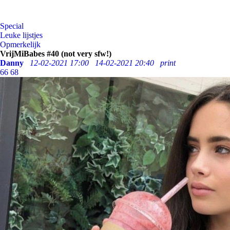
Special
Leuke lijstjes
Opmerkelijk
VrijMiBabes #40 (not very sfw!)
Danny
12-02-2021 17:00
14-02-2021 20:40
print
66
68