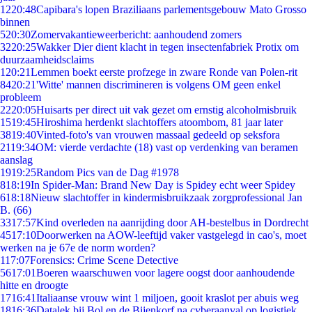
12
20:48
Capibara's lopen Braziliaans parlementsgebouw Mato Grosso
binnen
5
20:30
Zomervakantieweerbericht: aanhoudend zomers
32
20:25
Wakker Dier dient klacht in tegen insectenfabriek Protix om
duurzaamheidsclaims
1
20:21
Lemmen boekt eerste profzege in zware Ronde van Polen-rit
84
20:21
'Witte' mannen discrimineren is volgens OM geen enkel
probleem
22
20:05
Huisarts per direct uit vak gezet om ernstig alcoholmisbruik
15
19:45
Hiroshima herdenkt slachtoffers atoombom, 81 jaar later
38
19:40
Vinted-foto's van vrouwen massaal gedeeld op seksfora
21
19:34
OM: vierde verdachte (18) vast op verdenking van beramen
aanslag
19
19:25
Random Pics van de Dag #1978
8
18:19
In Spider-Man: Brand New Day is Spidey echt weer Spidey
6
18:18
Nieuw slachtoffer in kindermisbruikzaak zorgprofessional Jan
B. (66)
33
17:57
Kind overleden na aanrijding door AH-bestelbus in Dordrecht
45
17:10
Doorwerken na AOW-leeftijd vaker vastgelegd in cao's, moet
werken na je 67e de norm worden?
1
17:07
Forensics: Crime Scene Detective
56
17:01
Boeren waarschuwen voor lagere oogst door aanhoudende
hitte en droogte
17
16:41
Italiaanse vrouw wint 1 miljoen, gooit kraslot per abuis weg
18
16:36
Datalek bij Bol en de Bijenkorf na cyberaanval op logistiek