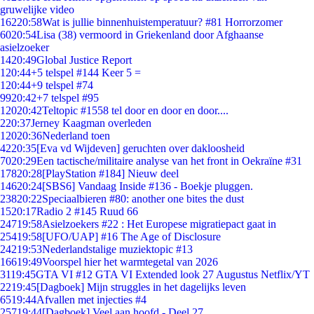
gruwelijke video
162
20:58
Wat is jullie binnenhuistemperatuur? #81 Horrorzomer
60
20:54
Lisa (38) vermoord in Griekenland door Afghaanse
asielzoeker
14
20:49
Global Justice Report
1
20:44
+5 telspel #144 Keer 5 =
1
20:44
+9 telspel #74
99
20:42
+7 telspel #95
120
20:42
Teltopic #1558 tel door en door en door....
2
20:37
Jerney Kaagman overleden
120
20:36
Nederland toen
42
20:35
[Eva vd Wijdeven] geruchten over dakloosheid
70
20:29
Een tactische/militaire analyse van het front in Oekraïne #31
178
20:28
[PlayStation #184] Nieuw deel
146
20:24
[SBS6] Vandaag Inside #136 - Boekje pluggen.
238
20:22
Speciaalbieren #80: another one bites the dust
15
20:17
Radio 2 #145 Ruud 66
247
19:58
Asielzoekers #22 : Het Europese migratiepact gaat in
254
19:58
[UFO/UAP] #16 The Age of Disclosure
242
19:53
Nederlandstalige muziektopic #13
166
19:49
Voorspel hier het warmtegetal van 2026
31
19:45
GTA VI #12 GTA VI Extended look 27 Augustus Netflix/YT
22
19:45
[Dagboek] Mijn struggles in het dagelijks leven
65
19:44
Afvallen met injecties #4
257
19:44
[Dagboek] Veel aan hoofd - Deel 27