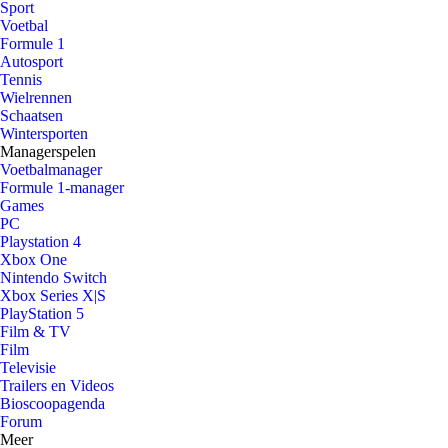
Sport
Voetbal
Formule 1
Autosport
Tennis
Wielrennen
Schaatsen
Wintersporten
Managerspelen
Voetbalmanager
Formule 1-manager
Games
PC
Playstation 4
Xbox One
Nintendo Switch
Xbox Series X|S
PlayStation 5
Film & TV
Film
Televisie
Trailers en Videos
Bioscoopagenda
Forum
Meer