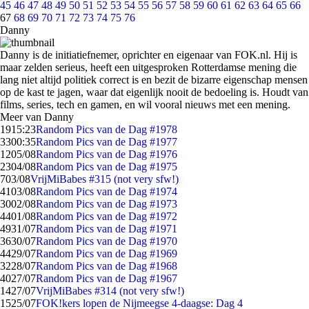
45
46
47
48
49
50
51
52
53
54
55
56
57
58
59
60
61
62
63
64
65
66
67
68
69
70
71
72
73
74
75
76
Danny
Danny is de initiatiefnemer, oprichter en eigenaar van FOK.nl. Hij is
maar zelden serieus, heeft een uitgesproken Rotterdamse mening die
lang niet altijd politiek correct is en bezit de bizarre eigenschap mensen
op de kast te jagen, waar dat eigenlijk nooit de bedoeling is. Houdt van
films, series, tech en gamen, en wil vooral nieuws met een mening.
Meer van Danny
19
15:23
Random Pics van de Dag #1978
33
00:35
Random Pics van de Dag #1977
12
05/08
Random Pics van de Dag #1976
23
04/08
Random Pics van de Dag #1975
7
03/08
VrijMiBabes #315 (not very sfw!)
41
03/08
Random Pics van de Dag #1974
30
02/08
Random Pics van de Dag #1973
44
01/08
Random Pics van de Dag #1972
49
31/07
Random Pics van de Dag #1971
36
30/07
Random Pics van de Dag #1970
44
29/07
Random Pics van de Dag #1969
32
28/07
Random Pics van de Dag #1968
40
27/07
Random Pics van de Dag #1967
14
27/07
VrijMiBabes #314 (not very sfw!)
15
25/07
FOK!kers lopen de Nijmeegse 4-daagse: Dag 4