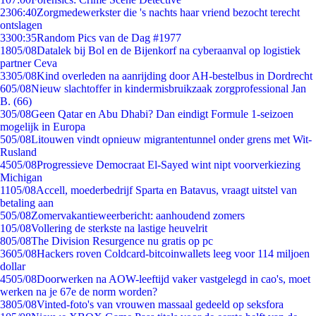
23
06:40
Zorgmedewerkster die 's nachts haar vriend bezocht terecht
ontslagen
33
00:35
Random Pics van de Dag #1977
18
05/08
Datalek bij Bol en de Bijenkorf na cyberaanval op logistiek
partner Ceva
33
05/08
Kind overleden na aanrijding door AH-bestelbus in Dordrecht
6
05/08
Nieuw slachtoffer in kindermisbruikzaak zorgprofessional Jan
B. (66)
3
05/08
Geen Qatar en Abu Dhabi? Dan eindigt Formule 1-seizoen
mogelijk in Europa
5
05/08
Litouwen vindt opnieuw migrantentunnel onder grens met Wit-
Rusland
45
05/08
Progressieve Democraat El-Sayed wint nipt voorverkiezing
Michigan
11
05/08
Accell, moederbedrijf Sparta en Batavus, vraagt uitstel van
betaling aan
5
05/08
Zomervakantieweerbericht: aanhoudend zomers
1
05/08
Vollering de sterkste na lastige heuvelrit
8
05/08
The Division Resurgence nu gratis op pc
36
05/08
Hackers roven Coldcard-bitcoinwallets leeg voor 114 miljoen
dollar
45
05/08
Doorwerken na AOW-leeftijd vaker vastgelegd in cao's, moet
werken na je 67e de norm worden?
38
05/08
Vinted-foto's van vrouwen massaal gedeeld op seksfora