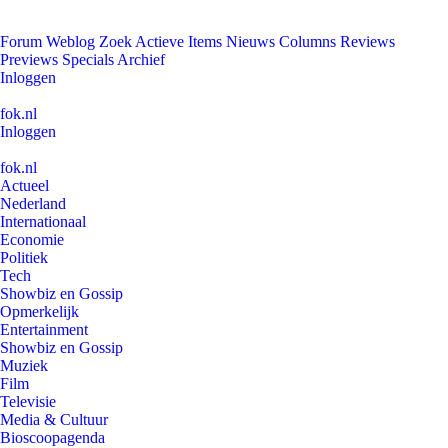
Forum
Weblog
Zoek
Actieve Items
Nieuws
Columns
Reviews
Previews
Specials
Archief
Inloggen
fok.nl
Inloggen
fok.nl
Actueel
Nederland
Internationaal
Economie
Politiek
Tech
Showbiz en Gossip
Opmerkelijk
Entertainment
Showbiz en Gossip
Muziek
Film
Televisie
Media & Cultuur
Bioscoopagenda