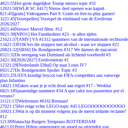
48
21:55
Het grote dagelijkse Trump nieuws topic #31
129
21:50
[WLR SC #417] Nieuw deel openen was kaputt
8
21:45
[gratis] Videogames Part 9: Gratis en free-to-play games!
32
21:45
[Voorspellen] Voorspel de eindstand van de Eredivisie
2026/2027
20
21:44
Nieuwe Marvel films. #12
99
21:39
[NPO1] Het Familiediner #23 - te allen tijden
216
21:37
[AMV] VS #1312 spammers van de internationale rechtsorde
134
21:33
FOK!ers die stoppen met alcohol - waar we stoppen #21
208
21:32
[SBS6] De Bondgenoten #317 We dansen de macaroni
65
21:32
De neergang van Duitsland als lichtend voorbeeld #3
24
21:30
[2026/2027] Eredivisietoto #1
123
21:29
[Nederlands Elftal] Op naar Louis IV?
69
21:27
De Bondgenoten Spoiler Topic #3
83
21:25
UEFA kondigt boycot van FIFA-competities aan vanwege
plan Infantino
140
21:19
Zaken waar je je echt dood aan ergert #17 - Werklui
68
21:18
Spaanstalige nummers #34 A que calor nos pasaremos por el
verano?
111
21:17
[Wielrennen #616] Brennan!
270
21:15
Het enige echte LEGO-topic #45 LEGOOOOOOOOOOO
169
21:13
Wat is op dit moment volgens jou de meest irritante reclame?
#12
1
21:09
Nataschja Burgers Temprano ROTTERDAM
46
21:01
Perez Hilton opgenomen op spoed na uitzenden van