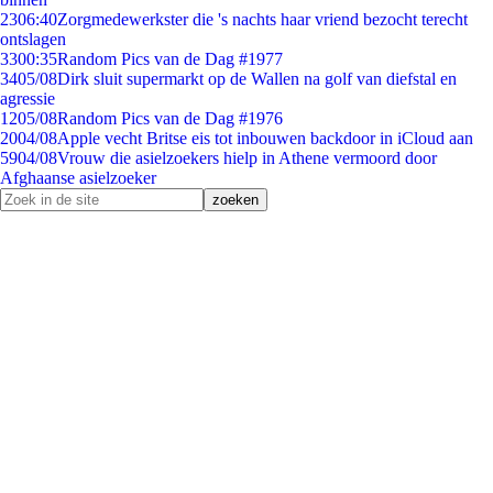
23
06:40
Zorgmedewerkster die 's nachts haar vriend bezocht terecht
ontslagen
33
00:35
Random Pics van de Dag #1977
34
05/08
Dirk sluit supermarkt op de Wallen na golf van diefstal en
agressie
12
05/08
Random Pics van de Dag #1976
20
04/08
Apple vecht Britse eis tot inbouwen backdoor in iCloud aan
59
04/08
Vrouw die asielzoekers hielp in Athene vermoord door
Afghaanse asielzoeker