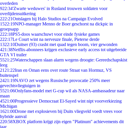
overleden
9
22:34
'Zwarte weduwes' in Rusland trouwen soldaten voor
overlijdensuitkering
2
22:21
Ontslagen bij Halo Studios na Campaign Evolved
15
22:19
NPO-manager Menno de Boer geschorst na dickpic in
groepsapp
2
22:18
PS5-doos waarschuwt voor einde fysieke games
2
22:17
Le Court wint na nerveuze finale, Pieterse derde
13
22:10
Duitser (93) crasht met quad tegen boom, vier gewonden
4
21:38
Netflix-abonnees krijgen exclusieve early access tot uitgebreide
GTA VI trailer
55
21:25
Waterschappen slaan alarm wegens droogte: Gereedschapskist
leeg
21
21:22
Iran en Oman eens over route Straat van Hormuz, VS
buitenspel
24
21:19
NAVO zet wegens Russische provocatie 250% meer
gevechtsvliegtuigen in
55
21:06
Onlyfans-model met G-cup wil als NASA-ambassadeur naar
maan
45
21:00
Progressieve Democraat El-Sayed wint nipt voorverkiezing
Michigan
16
21:00
Drone met explosieven bij Duits vliegveld voedt vrees voor
hybride aanval
2
20:58
XBOX platform krijgt zijn eigen "Platinum" achievements dit
jaar