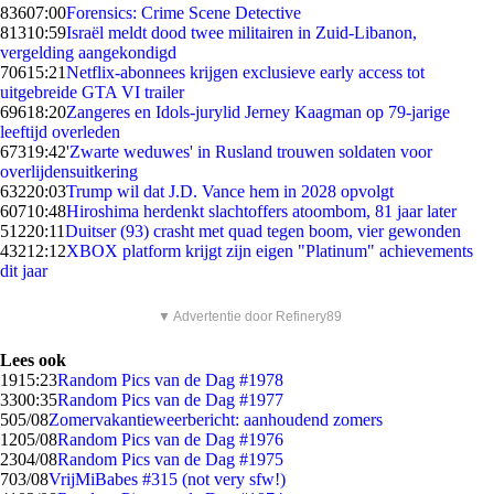
836
07:00
Forensics: Crime Scene Detective
813
10:59
Israël meldt dood twee militairen in Zuid-Libanon,
vergelding aangekondigd
706
15:21
Netflix-abonnees krijgen exclusieve early access tot
uitgebreide GTA VI trailer
696
18:20
Zangeres en Idols-jurylid Jerney Kaagman op 79-jarige
leeftijd overleden
673
19:42
'Zwarte weduwes' in Rusland trouwen soldaten voor
overlijdensuitkering
632
20:03
Trump wil dat J.D. Vance hem in 2028 opvolgt
607
10:48
Hiroshima herdenkt slachtoffers atoombom, 81 jaar later
512
20:11
Duitser (93) crasht met quad tegen boom, vier gewonden
432
12:12
XBOX platform krijgt zijn eigen "Platinum" achievements
dit jaar
▼ Advertentie door Refinery89
Lees ook
19
15:23
Random Pics van de Dag #1978
33
00:35
Random Pics van de Dag #1977
5
05/08
Zomervakantieweerbericht: aanhoudend zomers
12
05/08
Random Pics van de Dag #1976
23
04/08
Random Pics van de Dag #1975
7
03/08
VrijMiBabes #315 (not very sfw!)