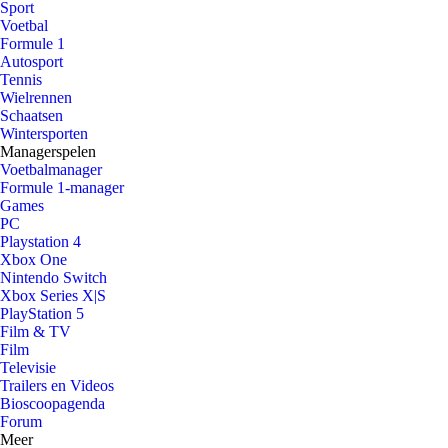
Sport
Voetbal
Formule 1
Autosport
Tennis
Wielrennen
Schaatsen
Wintersporten
Managerspelen
Voetbalmanager
Formule 1-manager
Games
PC
Playstation 4
Xbox One
Nintendo Switch
Xbox Series X|S
PlayStation 5
Film & TV
Film
Televisie
Trailers en Videos
Bioscoopagenda
Forum
Meer