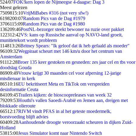
5
24/07
FOK!kers lopen de Nijmeegse 4-daagse: Dag 3
Meest gelezen
75098
15:10
VrijMiBabes #316 (not very sfw!)
61982
00:07
Random Pics van de Dag #1979
37061
15:09
Random Pics van de Dag #1980
1362
09:46
PostNL-bezorger steekt bewoner na ruzie over pakket
1223
12:42
VS: kans op Russische aanval op NAVO-land groeit,
munitietekort wordt probleem
1148
13:26
Britney Spears: "Ik geloof dat ik heb gefaald als moeder"
961
09:32
Wegpiraat scheurt met 146 km/u door het centrum van
Amsterdam
911
12:28
Broer 135 keer gestoken en gesneden: zes jaar cel en tbs voor
doodslag Gouda
869
09:49
Vrouw krijgt 30 maanden cel voor afpersing 12-jarige
misdienaar in kerk
865
10:16
EU bekritiseert Meta en TikTok om verspreiden
desinformatie Ceuta
841
09:45
Trailers kijken: de bioscoopreleases van week 32
792
09:53
Houthi's vallen Saoedi-Arabië en Jemen aan, dreigen met
blokkade olieroute
665
12:17
RIVM vindt PFAS in al het geteste moedermelk,
borstvoeding blijft advies
604
09:28
Aanhoudende droogte veroorzaakt scheuren in dijken Zuid-
Holland
538
15:00
Jesus Simulator komt naar Nintendo Switch