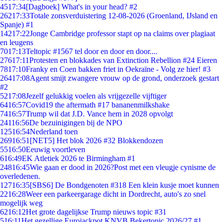
45
17:34
[Dagboek] What's in your head? #2
262
17:33
Totale zonsverduistering 12-08-2026 (Groenland, IJsland en
Spanje) #1
142
17:22
Jonge Cambridge professor stapt op na claims over plagiaat
en leugens
70
17:13
Teltopic #1567 tel door en door en door....
276
17:11
Protesten en blokkades van Extinction Rebellion #24 Eieren
78
17:10
Franky en Coen bakken friet in Oekraïne - Volg ze hier! #3
264
17:08
Agent smijt zwangere vrouw op de grond, onderzoek gestart
#2
52
17:08
Jezelf gelukkig voelen als vrijgezelle vijftiger
64
16:57
Covid19 the aftermath #17 bananenmilkshake
74
16:57
Trump wil dat J.D. Vance hem in 2028 opvolgt
241
16:56
De bezuinigingen bij de NPO
125
16:54
Nederland toen
269
16:51
[NET5] Het blok 2026 #32 Blokkendozen
55
16:50
Eeuwig voortleven
6
16:49
EK Atletiek 2026 te Birmingham #1
248
16:45
Wie gaan er dood in 2026?Post met een vleugje cynisme de
overledenen.
127
16:35
[SBS6] De Bondgenoten #318 Een klein kusje moet kunnen
22
16:28
Weer een parkeergarage dicht in Dordrecht, auto's zo snel
mogelijk weg
62
16:12
Het grote dagelijkse Trump nieuws topic #31
5
16:11
Het gezellige Eurojackpot KNVB Bekertopic 2026/27 #1