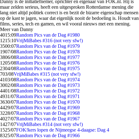
Danny is de initiatiefnemer, oprichter en eigenaar van FOK.nl. Hij is
maar zelden serieus, heeft een uitgesproken Rotterdamse mening die
lang niet altijd politiek correct is en bezit de bizarre eigenschap mensen
op de kast te jagen, waar dat eigenlijk nooit de bedoeling is. Houdt van
films, series, tech en gamen, en wil vooral nieuws met een mening.
Meer van Danny
40
15:09
Random Pics van de Dag #1980
12
15:10
VrijMiBabes #316 (not very sfw!)
35
00:07
Random Pics van de Dag #1979
19
07/08
Random Pics van de Dag #1978
38
06/08
Random Pics van de Dag #1977
12
05/08
Random Pics van de Dag #1976
23
04/08
Random Pics van de Dag #1975
7
03/08
VrijMiBabes #315 (not very sfw!)
41
03/08
Random Pics van de Dag #1974
30
02/08
Random Pics van de Dag #1973
44
01/08
Random Pics van de Dag #1972
49
31/07
Random Pics van de Dag #1971
36
30/07
Random Pics van de Dag #1970
44
29/07
Random Pics van de Dag #1969
32
28/07
Random Pics van de Dag #1968
40
27/07
Random Pics van de Dag #1967
14
27/07
VrijMiBabes #314 (not very sfw!)
15
25/07
FOK!kers lopen de Nijmeegse 4-daagse: Dag 4
83
25/07
Random Pics van de Dag #1966