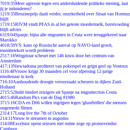
70
19:35
Meer agressie tegen een andersluidende politieke mening, laat
jij je intimideren?
12
19:35
Benzineprijs daalt verder, onzekerheid over Straat van Hormuz
blijft
17
19:15
RIVM vindt PFAS in al het geteste moedermelk, borstvoeding
blijft advies
63
19:04
Spanje: bijna alle migranten in Ceuta weer teruggekeerd naar
Marokko
40
18:50
VS: kans op Russische aanval op NAVO-land groeit,
munitietekort wordt probleem
25
17:16
Wegpiraat scheurt met 146 km/u door het centrum van
Amsterdam
4
17:13
Niewiadoma profiteert van pokerspel en grijpt geel op Ventoux
11
16:48
Vrouw krijgt 30 maanden cel voor afpersing 12-jarige
misdienaar in kerk
7
16:10
Aanhoudende droogte veroorzaakt scheuren in dijken Zuid-
Holland
27
15:52
Italië hindert reizigers uit Spanje na migratiecrisis Ceuta
40
15:46
Random Pics van de Dag #1980
37
15:16
CDA en D66 willen ingrijpen tegen 'gluurbrillen' die mensen
ongemerkt filmen
23
14:17
Long live the 7th of October
2
14:11
Nieuw te streamen in augustus
1
14:08
Excelsior opent seizoen met ruime zege op promovendus
Cambuur