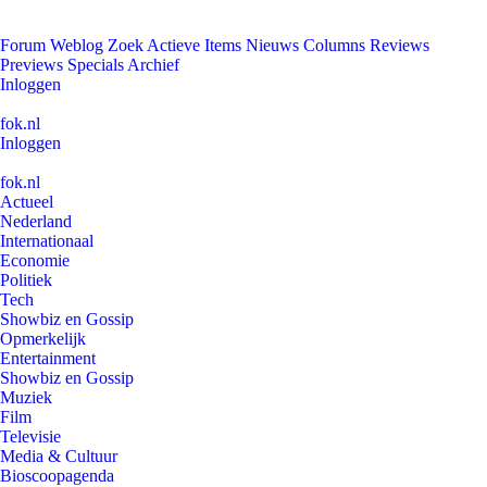
Forum
Weblog
Zoek
Actieve Items
Nieuws
Columns
Reviews
Previews
Specials
Archief
Inloggen
fok.nl
Inloggen
fok.nl
Actueel
Nederland
Internationaal
Economie
Politiek
Tech
Showbiz en Gossip
Opmerkelijk
Entertainment
Showbiz en Gossip
Muziek
Film
Televisie
Media & Cultuur
Bioscoopagenda