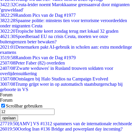
34
22:32
Ceuta-leider noemt Marokkaanse grensaanval door migranten
'gruweldaad'
38
22:29
Random Pics van de Dag #1977
38
22:28
Spaanse politie: minstens tien voor terrorisme veroordeelden
onder migranten Ceuta
30
22:20
Tropische hitte keert zondag terug met lokaal 32 graden
46
21:30
Spoedberaad EU na crisis Ceuta, moeten we onze
buitengrenzen beter bewaken?
20
21:01
Denemarken pakt AI-gebruik in scholen aan: extra mondelinge
examens
35
19:58
Random Pics van de Dag #1979
25
07/08
Peter Faber (82) overleden
24
07/08
'Zwarte weduwes' in Rusland trouwen soldaten voor
overlijdensuitkering
15
07/08
Ontslagen bij Halo Studios na Campaign Evolved
30
07/08
Trump grijpt weer in op automatisch staatsburgerschap bij
geboorte in VS
Forum
Forum
Scrollbar gebruiken
opslaan
277
19:50
[AMV] VS #1312 spammers van de internationale rechtsorde
260
19:50
Oorlog Iran #136 Bridge and powerplant day incoming?