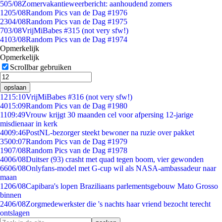
5
05/08
Zomervakantieweerbericht: aanhoudend zomers
12
05/08
Random Pics van de Dag #1976
23
04/08
Random Pics van de Dag #1975
7
03/08
VrijMiBabes #315 (not very sfw!)
41
03/08
Random Pics van de Dag #1974
Opmerkelijk
Opmerkelijk
Scrollbar gebruiken
opslaan
12
15:10
VrijMiBabes #316 (not very sfw!)
40
15:09
Random Pics van de Dag #1980
11
09:49
Vrouw krijgt 30 maanden cel voor afpersing 12-jarige
misdienaar in kerk
40
09:46
PostNL-bezorger steekt bewoner na ruzie over pakket
35
00:07
Random Pics van de Dag #1979
19
07/08
Random Pics van de Dag #1978
40
06/08
Duitser (93) crasht met quad tegen boom, vier gewonden
66
06/08
Onlyfans-model met G-cup wil als NASA-ambassadeur naar
maan
12
06/08
Capibara's lopen Braziliaans parlementsgebouw Mato Grosso
binnen
24
06/08
Zorgmedewerkster die 's nachts haar vriend bezocht terecht
ontslagen