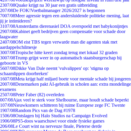
23
07/08
Quake krijgt na 30 jaar een gratis uitbreiding
2
07/08
De FOK!Voetbalmanager 2026/2027 is begonnen
70
07/08
Meer agressie tegen een andersluidende politieke mening, laat
jij je intimideren?
31
07/08
Amsterdams dierenasiel DOA overspoeld met babykonijntjes
29
07/08
Kabinet geeft bedrijven geen compensatie voor schade door
laagwater
24
07/08
OM eist TBS tegen verwarde man die agenten stak met
aardappelschilmesje
30
07/08
Tropische hitte keert zondag terug met lokaal 32 graden
30
07/08
Trump grijpt weer in op automatisch staatsburgerschap bij
geboorte in VS
56
07/08
Dikke Van Dale neemt 'vulvalippen' op: 'stigma op
schaamlippen doorbreken'
16
07/08
Meta krijgt half miljard boete voor mentale schade bij jongeren
20
07/08
Denemarken pakt AI-gebruik in scholen aan: extra mondelinge
examens
25
07/08
Peter Faber (82) overleden
0
07/08
Ajax veel te sterk voor Shelbourne, maar houdt schade beperkt
1
07/08
Nieuwkomers schitteren bij ruime Europese zege FC Twente
19
07/08
Random Pics van de Dag #1978
15
06/08
Ontslagen bij Halo Studios na Campaign Evolved
19
06/08
PS5-doos waarschuwt voor einde fysieke games
2
06/08
Le Court wint na nerveuze finale, Pieterse derde