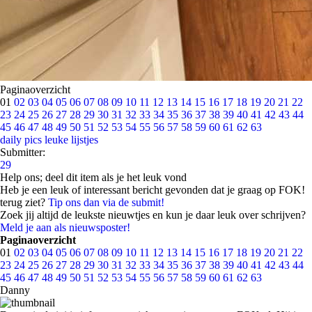
Paginaoverzicht
01
02
03
04
05
06
07
08
09
10
11
12
13
14
15
16
17
18
19
20
21
22
23
24
25
26
27
28
29
30
31
32
33
34
35
36
37
38
39
40
41
42
43
44
45
46
47
48
49
50
51
52
53
54
55
56
57
58
59
60
61
62
63
daily pics
leuke lijstjes
Submitter:
29
Help ons; deel dit item als je het leuk vond
Heb je een leuk of interessant bericht gevonden dat je graag op FOK!
terug ziet?
Tip ons dan via de submit!
Zoek jij altijd de leukste nieuwtjes en kun je daar leuk over schrijven?
Meld je aan als nieuwsposter!
Paginaoverzicht
01
02
03
04
05
06
07
08
09
10
11
12
13
14
15
16
17
18
19
20
21
22
23
24
25
26
27
28
29
30
31
32
33
34
35
36
37
38
39
40
41
42
43
44
45
46
47
48
49
50
51
52
53
54
55
56
57
58
59
60
61
62
63
Danny