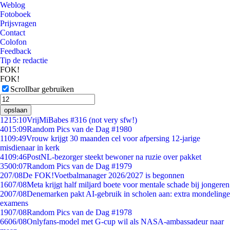
Weblog
Fotoboek
Prijsvragen
Contact
Colofon
Feedback
Tip de redactie
FOK!
FOK!
Scrollbar gebruiken
opslaan
12
15:10
VrijMiBabes #316 (not very sfw!)
40
15:09
Random Pics van de Dag #1980
11
09:49
Vrouw krijgt 30 maanden cel voor afpersing 12-jarige
misdienaar in kerk
41
09:46
PostNL-bezorger steekt bewoner na ruzie over pakket
35
00:07
Random Pics van de Dag #1979
2
07/08
De FOK!Voetbalmanager 2026/2027 is begonnen
16
07/08
Meta krijgt half miljard boete voor mentale schade bij jongeren
20
07/08
Denemarken pakt AI-gebruik in scholen aan: extra mondelinge
examens
19
07/08
Random Pics van de Dag #1978
66
06/08
Onlyfans-model met G-cup wil als NASA-ambassadeur naar