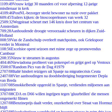
11
09:49
Vrouw krijgt 30 maanden cel voor afpersing 12-jarige
misdienaar in kerk
41
09:46
PostNL-bezorger steekt bewoner na ruzie over pakket
6
09:45
Trailers kijken: de bioscoopreleases van week 32
25
09:32
Wegpiraat scheurt met 146 km/u door het centrum van
Amsterdam
7
09:28
Aanhoudende droogte veroorzaakt scheuren in dijken Zuid-
Holland
0
08:59
Van de Zandschulp overleeft matchpoints, ook Griekspoor
verder in Montreal
1
08:56
Excelsior opent seizoen met ruime zege op promovendus
Cambuur
2
08:35
Nieuw te streamen in augustus
4
04:46
Niewiadoma profiteert van pokerspel en grijpt geel op Ventoux
35
00:07
Random Pics van de Dag #1979
27
07/08
Italië hindert reizigers uit Spanje na migratiecrisis Ceuta
24
07/08
Vier aanhoudingen na doodsbedreiging burgemeester Depla
van Breda
11
07/08
Smokkelbende opgerold in Spanje, verdienden miljoenen aan
migranten
37
07/08
CDA en D66 willen ingrijpen tegen 'gluurbrillen' die mensen
ongemerkt filmen
12
07/08
Benzineprijs daalt verder, onzekerheid over Straat van Hormuz
blijft
42
07/08
Voedselprijzen wereldwijd op hoogste niveau in ruim drie jaar