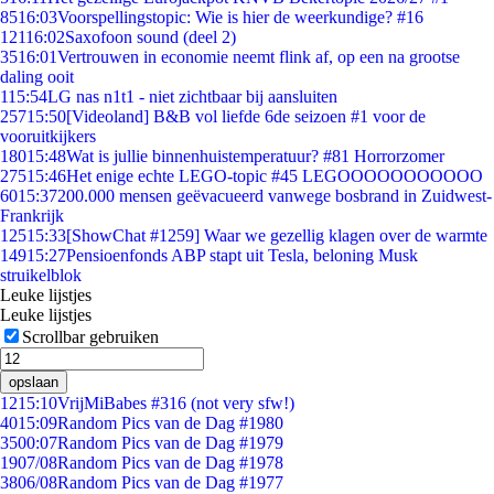
85
16:03
Voorspellingstopic: Wie is hier de weerkundige? #16
121
16:02
Saxofoon sound (deel 2)
35
16:01
Vertrouwen in economie neemt flink af, op een na grootse
daling ooit
1
15:54
LG nas n1t1 - niet zichtbaar bij aansluiten
257
15:50
[Videoland] B&B vol liefde 6de seizoen #1 voor de
vooruitkijkers
180
15:48
Wat is jullie binnenhuistemperatuur? #81 Horrorzomer
275
15:46
Het enige echte LEGO-topic #45 LEGOOOOOOOOOOO
60
15:37
200.000 mensen geëvacueerd vanwege bosbrand in Zuidwest-
Frankrijk
125
15:33
[ShowChat #1259] Waar we gezellig klagen over de warmte
149
15:27
Pensioenfonds ABP stapt uit Tesla, beloning Musk
struikelblok
Leuke lijstjes
Leuke lijstjes
Scrollbar gebruiken
opslaan
12
15:10
VrijMiBabes #316 (not very sfw!)
40
15:09
Random Pics van de Dag #1980
35
00:07
Random Pics van de Dag #1979
19
07/08
Random Pics van de Dag #1978
38
06/08
Random Pics van de Dag #1977