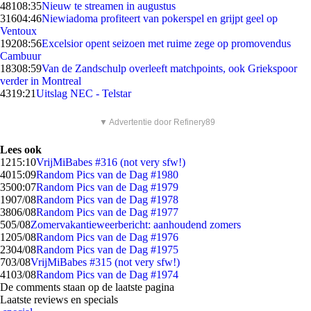
481
08:35
Nieuw te streamen in augustus
316
04:46
Niewiadoma profiteert van pokerspel en grijpt geel op
Ventoux
192
08:56
Excelsior opent seizoen met ruime zege op promovendus
Cambuur
183
08:59
Van de Zandschulp overleeft matchpoints, ook Griekspoor
verder in Montreal
43
19:21
Uitslag NEC - Telstar
▼ Advertentie door Refinery89
Lees ook
12
15:10
VrijMiBabes #316 (not very sfw!)
40
15:09
Random Pics van de Dag #1980
35
00:07
Random Pics van de Dag #1979
19
07/08
Random Pics van de Dag #1978
38
06/08
Random Pics van de Dag #1977
5
05/08
Zomervakantieweerbericht: aanhoudend zomers
12
05/08
Random Pics van de Dag #1976
23
04/08
Random Pics van de Dag #1975
7
03/08
VrijMiBabes #315 (not very sfw!)
41
03/08
Random Pics van de Dag #1974
De comments staan op de laatste pagina
Laatste reviews en specials