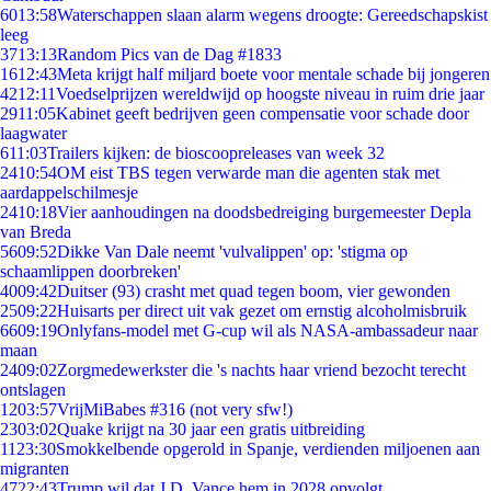
60
13:58
Waterschappen slaan alarm wegens droogte: Gereedschapskist
leeg
37
13:13
Random Pics van de Dag #1833
16
12:43
Meta krijgt half miljard boete voor mentale schade bij jongeren
42
12:11
Voedselprijzen wereldwijd op hoogste niveau in ruim drie jaar
29
11:05
Kabinet geeft bedrijven geen compensatie voor schade door
laagwater
6
11:03
Trailers kijken: de bioscoopreleases van week 32
24
10:54
OM eist TBS tegen verwarde man die agenten stak met
aardappelschilmesje
24
10:18
Vier aanhoudingen na doodsbedreiging burgemeester Depla
van Breda
56
09:52
Dikke Van Dale neemt 'vulvalippen' op: 'stigma op
schaamlippen doorbreken'
40
09:42
Duitser (93) crasht met quad tegen boom, vier gewonden
25
09:22
Huisarts per direct uit vak gezet om ernstig alcoholmisbruik
66
09:19
Onlyfans-model met G-cup wil als NASA-ambassadeur naar
maan
24
09:02
Zorgmedewerkster die 's nachts haar vriend bezocht terecht
ontslagen
12
03:57
VrijMiBabes #316 (not very sfw!)
23
03:02
Quake krijgt na 30 jaar een gratis uitbreiding
11
23:30
Smokkelbende opgerold in Spanje, verdienden miljoenen aan
migranten
47
22:43
Trump wil dat J.D. Vance hem in 2028 opvolgt