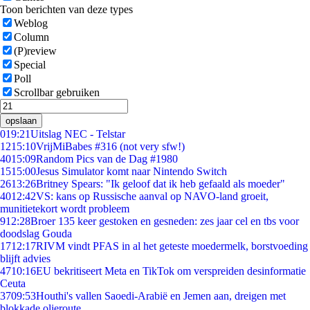
Toon berichten van deze types
Weblog
Column
(P)review
Special
Poll
Scrollbar gebruiken
opslaan
0
19:21
Uitslag NEC - Telstar
12
15:10
VrijMiBabes #316 (not very sfw!)
40
15:09
Random Pics van de Dag #1980
15
15:00
Jesus Simulator komt naar Nintendo Switch
26
13:26
Britney Spears: "Ik geloof dat ik heb gefaald als moeder"
40
12:42
VS: kans op Russische aanval op NAVO-land groeit,
munitietekort wordt probleem
9
12:28
Broer 135 keer gestoken en gesneden: zes jaar cel en tbs voor
doodslag Gouda
17
12:17
RIVM vindt PFAS in al het geteste moedermelk, borstvoeding
blijft advies
47
10:16
EU bekritiseert Meta en TikTok om verspreiden desinformatie
Ceuta
37
09:53
Houthi's vallen Saoedi-Arabië en Jemen aan, dreigen met
blokkade olieroute