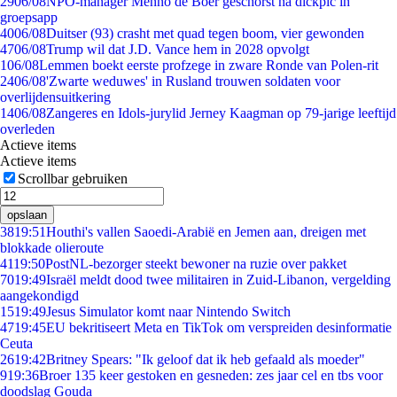
29
06/08
NPO-manager Menno de Boer geschorst na dickpic in
groepsapp
40
06/08
Duitser (93) crasht met quad tegen boom, vier gewonden
47
06/08
Trump wil dat J.D. Vance hem in 2028 opvolgt
1
06/08
Lemmen boekt eerste profzege in zware Ronde van Polen-rit
24
06/08
'Zwarte weduwes' in Rusland trouwen soldaten voor
overlijdensuitkering
14
06/08
Zangeres en Idols-jurylid Jerney Kaagman op 79-jarige leeftijd
overleden
Actieve items
Actieve items
Scrollbar gebruiken
opslaan
38
19:51
Houthi's vallen Saoedi-Arabië en Jemen aan, dreigen met
blokkade olieroute
41
19:50
PostNL-bezorger steekt bewoner na ruzie over pakket
70
19:49
Israël meldt dood twee militairen in Zuid-Libanon, vergelding
aangekondigd
15
19:49
Jesus Simulator komt naar Nintendo Switch
47
19:45
EU bekritiseert Meta en TikTok om verspreiden desinformatie
Ceuta
26
19:42
Britney Spears: "Ik geloof dat ik heb gefaald als moeder"
9
19:36
Broer 135 keer gestoken en gesneden: zes jaar cel en tbs voor
doodslag Gouda