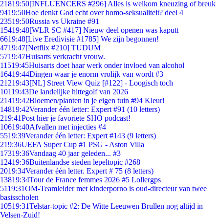
218
19:50
[INFLUENCERS #296] Alles is welkom kneuzing of breuk
94
19:50
Hoe denkt God echt over homo-seksualiteit? deel 4
235
19:50
Russia vs Ukraine #91
154
19:48
[WLR SC #417] Nieuw deel openen was kaputt
66
19:48
[Live Eredivisie #1785] We zijn begonnen!
47
19:47
[Netflix #210] TUDUM
57
19:47
Huisarts verkracht vrouw.
115
19:45
Huisarts doet haar werk onder invloed van alcohol
164
19:44
Dingen waar je enorm vrolijk van wordt #3
212
19:43
[NL] Street View Quiz [#122] - Loogisch toch
101
19:43
De landelijke hittegolf van 2026
214
19:42
Bloemen/planten in je eigen tuin #94 Kleur!
148
19:42
Verander één letter: Expert #91 (10 letters)
2
19:41
Post hier je favoriete SHO podcast!
106
19:40
Afvallen met injecties #4
55
19:39
Verander één letter: Expert #143 (9 letters)
2
19:36
UEFA Super Cup #1 PSG - Aston Villa
173
19:36
Vandaag 40 jaar geleden... #3
124
19:36
Buitenlandse steden lepeltopic #268
20
19:34
Verander één letter. Expert # 75 (8 letters)
138
19:34
Tour de France femmes 2026 #5 Lollergps
51
19:31
OM-Teamleider met kinderporno is oud-directeur van twee
basisscholen
105
19:31
Telstar-topic #2: De Witte Leeuwen Brullen nog altijd in
Velsen-Zuid!