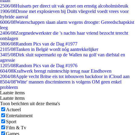
maan
25
06/08
Huisarts per direct uit vak gezet om ernstig alcoholmisbruik
19
06/08
Drone met explosieven bij Duits vliegveld voedt vrees voor
hybride aanval
60
06/08
Waterschappen slaan alarm wegens droogte: Gereedschapskist
leeg
24
06/08
Zorgmedewerkster die 's nachts haar vriend bezocht terecht
ontslagen
38
06/08
Random Pics van de Dag #1977
21
05/08
Tanken in België wordt nóg aantrekkelijker
34
05/08
Dirk sluit supermarkt op de Wallen na golf van diefstal en
agressie
12
05/08
Random Pics van de Dag #1976
6
04/08
Kraftwerk brengt ruimteschip terug naar Eindhoven
20
04/08
Apple vecht Britse eis tot inbouwen backdoor in iCloud aan
85
04/08
'Witte' mannen discrimineren is volgens OM geen enkel
probleem
Laatste items
Laatste items
Toon berichten uit deze thema's
Actueel
Entertainment
Sport
Film & Tv
Games