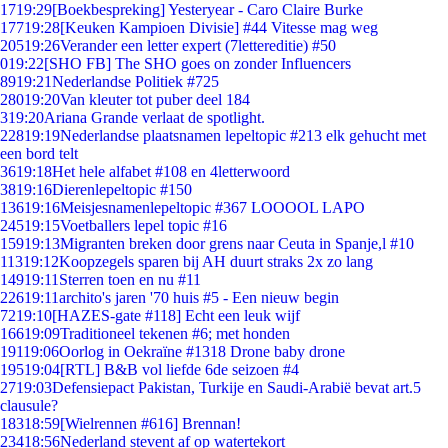
17
19:29
[Boekbespreking] Yesteryear - Caro Claire Burke
177
19:28
[Keuken Kampioen Divisie] #44 Vitesse mag weg
205
19:26
Verander een letter expert (7lettereditie) #50
0
19:22
[SHO FB] The SHO goes on zonder Influencers
89
19:21
Nederlandse Politiek #725
280
19:20
Van kleuter tot puber deel 184
3
19:20
Ariana Grande verlaat de spotlight.
228
19:19
Nederlandse plaatsnamen lepeltopic #213 elk gehucht met
een bord telt
36
19:18
Het hele alfabet #108 en 4letterwoord
38
19:16
Dierenlepeltopic #150
136
19:16
Meisjesnamenlepeltopic #367 LOOOOL LAPO
245
19:15
Voetballers lepel topic #16
159
19:13
Migranten breken door grens naar Ceuta in Spanje,l #10
113
19:12
Koopzegels sparen bij AH duurt straks 2x zo lang
149
19:11
Sterren toen en nu #11
226
19:11
archito's jaren '70 huis #5 - Een nieuw begin
72
19:10
[HAZES-gate #118] Echt een leuk wijf
166
19:09
Traditioneel tekenen #6; met honden
191
19:06
Oorlog in Oekraïne #1318 Drone baby drone
195
19:04
[RTL] B&B vol liefde 6de seizoen #4
27
19:03
Defensiepact Pakistan, Turkije en Saudi-Arabië bevat art.5
clausule?
183
18:59
[Wielrennen #616] Brennan!
234
18:56
Nederland stevent af op watertekort