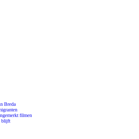
an Breda
migranten
ongemerkt filmen
blijft