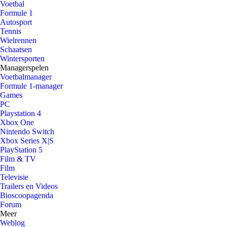
Voetbal
Formule 1
Autosport
Tennis
Wielrennen
Schaatsen
Wintersporten
Managerspelen
Voetbalmanager
Formule 1-manager
Games
PC
Playstation 4
Xbox One
Nintendo Switch
Xbox Series X|S
PlayStation 5
Film & TV
Film
Televisie
Trailers en Videos
Bioscoopagenda
Forum
Meer
Weblog