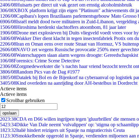
24
06/08
Huisarts per direct uit vak gezet om ernstig alcoholmisbruik
3
06/08
XBOX platform krijgt zijn eigen "Platinum" achievements dit ja
12
06/08
Capibara's lopen Braziliaans parlementsgebouw Mato Grosso 
69
06/08
Israël meldt dood twee militairen in Zuid-Libanon, vergeldin
15
06/08
Hiroshima herdenkt slachtoffers atoombom, 81 jaar later
19
06/08
Drone met explosieven bij Duits vliegveld voedt vrees voor hy
34
06/08
Wakker Dier dient klacht in tegen insectenfabriek Protix om 
22
06/08
Iran en Oman eens over route Straat van Hormuz, VS buitensp
26
06/08
NAVO zet wegens Russische provocatie 250% meer gevechtsvl
59
06/08
Waterschappen slaan alarm wegens droogte: Gereedschapskist
1
06/08
Forensics: Crime Scene Detective
23
06/08
Zorgmedewerkster die 's nachts haar vriend bezocht terecht on
38
06/08
Random Pics van de Dag #1977
18
05/08
Datalek bij Bol en de Bijenkorf na cyberaanval op logistiek pa
34
05/08
Kind overleden na aanrijding door AH-bestelbus in Dordrecht
Actieve items
Actieve items
Scrollbar gebruiken
opslaan
20
23:38
CDA en D66 willen ingrijpen tegen 'gluurbrillen' die mensen 
54
23:34
Dikke Van Dale neemt 'vulvalippen' op: 'stigma op schaamlip
18
23:32
Italië hindert reizigers uit Spanje na migratiecrisis Ceuta
11
23:30
Smokkelbende opgerold in Spanje, verdienden miljoenen aan 