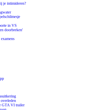
ij je intimideren?
agwater
pelschilmesje
oorte in VS
pen doorbreken'
e examens
app
suitkering
d overleden
e GTA VI trailer
maan