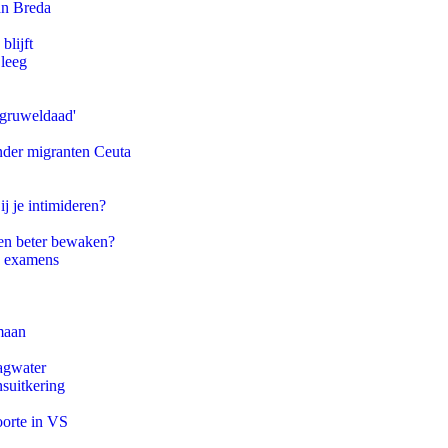
an Breda
blijft
 leeg
'gruweldaad'
onder migranten Ceuta
ij je intimideren?
en beter bewaken?
e examens
maan
agwater
suitkering
oorte in VS