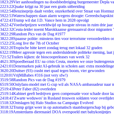
18
23:29
Vier aanhoudingen na doodsbedreiging burgemeester Depla v
22
23:22
Quake krijgt na 30 jaar een gratis uitbreiding
10
22:54
Benzineprijs daalt verder, onzekerheid over Straat van Hormuz 
59
22:53
Waterschappen slaan alarm wegens droogte: Gereedschapskist
47
22:43
Trump wil dat J.D. Vance hem in 2028 opvolgt
26
22:42
Voedselprijzen wereldwijd op hoogste niveau in ruim drie jaar
34
22:32
Ceuta-leider noemt Marokkaanse grensaanval door migranten 
38
22:29
Random Pics van de Dag #1977
38
22:28
Spaanse politie: minstens tien voor terrorisme veroordeelden 
15
22:25
Long live the 7th of October
30
22:20
Tropische hitte keert zondag terug met lokaal 32 graden
63
22:19
Meer agressie tegen een andersluidende politieke mening, laat j
7
21:52
Trailers kijken: de bioscoopreleases van week 32
46
21:30
Spoedberaad EU na crisis Ceuta, moeten we onze buitengrenz
24
21:01
Denemarken pakt AI-gebruik in scholen aan: extra mondeling
36
20:20
Duitser (93) crasht met quad tegen boom, vier gewonden
11
20:01
VrijMiBabes #316 (not very sfw!)
35
19:58
Random Pics van de Dag #1979
65
19:50
Onlyfans-model met G-cup wil als NASA-ambassadeur naar 
25
19:43
Peter Faber (82) overleden
25
19:14
Kabinet geeft bedrijven geen compensatie voor schade door la
24
18:41
'Zwarte weduwes' in Rusland trouwen soldaten voor overlijden
15
18:32
Ontslagen bij Halo Studios na Campaign Evolved
30
18:32
Trump grijpt weer in op automatisch staatsburgerschap bij geb
31
18:19
Amsterdams dierenasiel DOA overspoeld met babykonijntjes