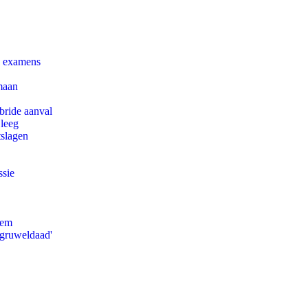
e examens
maan
bride aanval
 leeg
tslagen
ssie
eem
'gruweldaad'