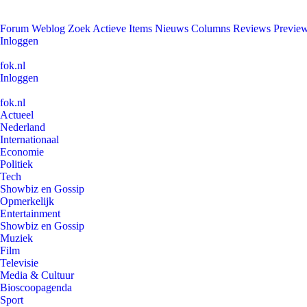
Forum
Weblog
Zoek
Actieve Items
Nieuws
Columns
Reviews
Previe
Inloggen
fok.nl
Inloggen
fok.nl
Actueel
Nederland
Internationaal
Economie
Politiek
Tech
Showbiz en Gossip
Opmerkelijk
Entertainment
Showbiz en Gossip
Muziek
Film
Televisie
Media & Cultuur
Bioscoopagenda
Sport