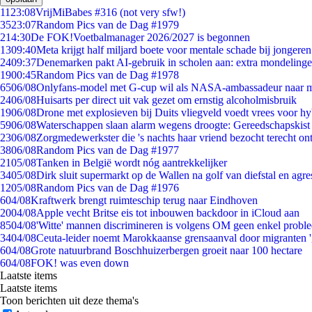
11
23:08
VrijMiBabes #316 (not very sfw!)
35
23:07
Random Pics van de Dag #1979
2
14:30
De FOK!Voetbalmanager 2026/2027 is begonnen
13
09:40
Meta krijgt half miljard boete voor mentale schade bij jongeren
24
09:37
Denemarken pakt AI-gebruik in scholen aan: extra mondeling
19
00:45
Random Pics van de Dag #1978
65
06/08
Onlyfans-model met G-cup wil als NASA-ambassadeur naar 
24
06/08
Huisarts per direct uit vak gezet om ernstig alcoholmisbruik
19
06/08
Drone met explosieven bij Duits vliegveld voedt vrees voor hy
59
06/08
Waterschappen slaan alarm wegens droogte: Gereedschapskist
23
06/08
Zorgmedewerkster die 's nachts haar vriend bezocht terecht on
38
06/08
Random Pics van de Dag #1977
21
05/08
Tanken in België wordt nóg aantrekkelijker
34
05/08
Dirk sluit supermarkt op de Wallen na golf van diefstal en agre
12
05/08
Random Pics van de Dag #1976
6
04/08
Kraftwerk brengt ruimteschip terug naar Eindhoven
20
04/08
Apple vecht Britse eis tot inbouwen backdoor in iCloud aan
85
04/08
'Witte' mannen discrimineren is volgens OM geen enkel probl
34
04/08
Ceuta-leider noemt Marokkaanse grensaanval door migranten 
6
04/08
Grote natuurbrand Boschhuizerbergen groeit naar 100 hectare
6
04/08
FOK! was even down
Laatste items
Laatste items
Toon berichten uit deze thema's