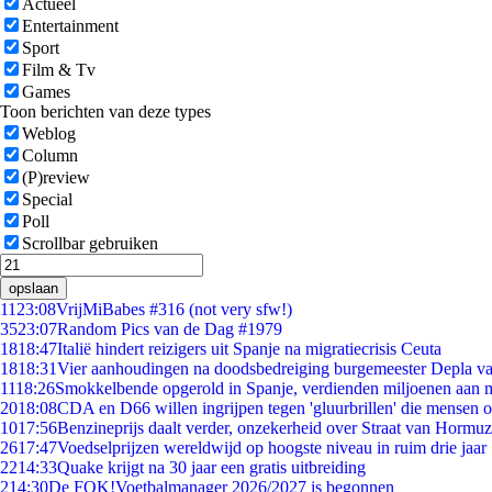
Actueel
Entertainment
Sport
Film & Tv
Games
Toon berichten van deze types
Weblog
Column
(P)review
Special
Poll
Scrollbar gebruiken
opslaan
11
23:08
VrijMiBabes #316 (not very sfw!)
35
23:07
Random Pics van de Dag #1979
18
18:47
Italië hindert reizigers uit Spanje na migratiecrisis Ceuta
18
18:31
Vier aanhoudingen na doodsbedreiging burgemeester Depla v
11
18:26
Smokkelbende opgerold in Spanje, verdienden miljoenen aan 
20
18:08
CDA en D66 willen ingrijpen tegen 'gluurbrillen' die mensen 
10
17:56
Benzineprijs daalt verder, onzekerheid over Straat van Hormuz 
26
17:47
Voedselprijzen wereldwijd op hoogste niveau in ruim drie jaar
22
14:33
Quake krijgt na 30 jaar een gratis uitbreiding
2
14:30
De FOK!Voetbalmanager 2026/2027 is begonnen