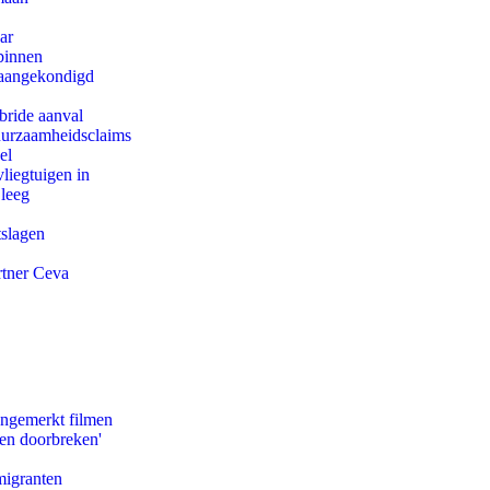
ar
binnen
g aangekondigd
bride aanval
duurzaamheidsclaims
el
iegtuigen in
 leeg
tslagen
rtner Ceva
ongemerkt filmen
pen doorbreken'
migranten