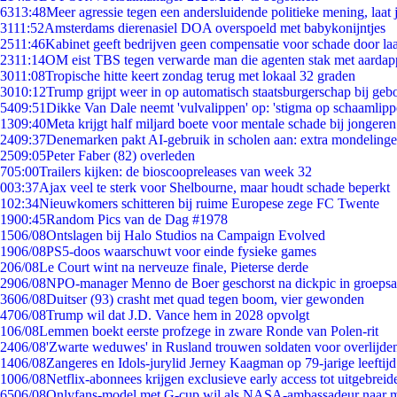
63
13:48
Meer agressie tegen een andersluidende politieke mening, laat j
31
11:52
Amsterdams dierenasiel DOA overspoeld met babykonijntjes
25
11:46
Kabinet geeft bedrijven geen compensatie voor schade door la
23
11:14
OM eist TBS tegen verwarde man die agenten stak met aardap
30
11:08
Tropische hitte keert zondag terug met lokaal 32 graden
30
10:12
Trump grijpt weer in op automatisch staatsburgerschap bij geb
54
09:51
Dikke Van Dale neemt 'vulvalippen' op: 'stigma op schaamlip
13
09:40
Meta krijgt half miljard boete voor mentale schade bij jongeren
24
09:37
Denemarken pakt AI-gebruik in scholen aan: extra mondeling
25
09:05
Peter Faber (82) overleden
7
05:00
Trailers kijken: de bioscoopreleases van week 32
0
03:37
Ajax veel te sterk voor Shelbourne, maar houdt schade beperkt
1
02:34
Nieuwkomers schitteren bij ruime Europese zege FC Twente
19
00:45
Random Pics van de Dag #1978
15
06/08
Ontslagen bij Halo Studios na Campaign Evolved
19
06/08
PS5-doos waarschuwt voor einde fysieke games
2
06/08
Le Court wint na nerveuze finale, Pieterse derde
29
06/08
NPO-manager Menno de Boer geschorst na dickpic in groeps
36
06/08
Duitser (93) crasht met quad tegen boom, vier gewonden
47
06/08
Trump wil dat J.D. Vance hem in 2028 opvolgt
1
06/08
Lemmen boekt eerste profzege in zware Ronde van Polen-rit
24
06/08
'Zwarte weduwes' in Rusland trouwen soldaten voor overlijden
14
06/08
Zangeres en Idols-jurylid Jerney Kaagman op 79-jarige leeftij
10
06/08
Netflix-abonnees krijgen exclusieve early access tot uitgebreid
65
06/08
Onlyfans-model met G-cup wil als NASA-ambassadeur naar 