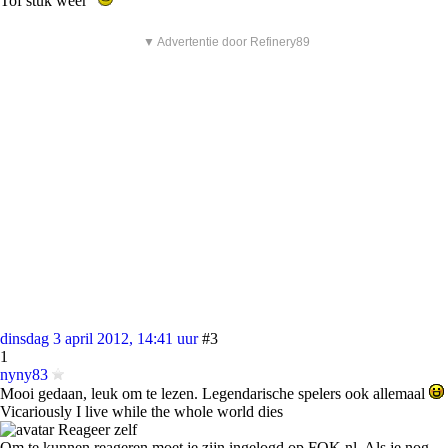
Tof stuk weer
▼ Advertentie door Refinery89
dinsdag 3 april 2012, 14:41 uur
#3
1
nyny83
Mooi gedaan, leuk om te lezen. Legendarische spelers ook allemaal
Vicariously I live while the whole world dies
Reageer zelf
Om te kunnen reageren moet je zijn ingelogd op FOK.nl. Als je nog