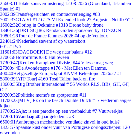
256
03:11
Totale zonsverduistering 12-08-2026 (Groenland, IJsland en
Spanje) #1
30
02:39
Transfergeruchten en contractverlenging #83
70
02:33
GTA VI #12 GTA VI Extended look 27 Augustus Netflix/YT
160
02:32
Oorlog in Oekraïne #1318 Drone baby drone
134
01:36
[DRT SC] #6: RendacGoden sponsored by TONZON
198
01:28
Tour de France femmes 2026 #4 op de Ventoux
224
01:24
Nederland stevent af op watertekort
6
01:21
Ps 5
116
01:03
[DAGBOEK] De weg naar balans #12
37
00:58
Horrorfilms #33: Halloween
173
00:47
[Keuken Kampioen Divisie] #44 Vitesse mag weg
273
00:44
De Avondetappe #176 - Met Ellen ten Damme.
4
00:40
Het gezellige Eurojackpot KNVB Bekertopic 2026/27 #1
58
00:39
[ATP Tour] #169 Tosti Tallon back on fire
186
00:35
Big Brother International # 56 Worlds RLS, BBs, GH, GF,
OT
202
00:32
Politieke meme's en spotprenten #11
117
00:23
[MTV] Ex on the beach Double Dutch #17 wederom aapjes
kijken
177
00:22
Ajax is een parodie op een voetbalclub #7 Vuurwerkjes
172
00:16
Vandaag 40 jaar geleden... #3
65
00:01
Aanbrengen mechanische ventilatie zinvol in oud huis?
13
23:57
Spaanse kust onder vuur van Portugese oorlogsschepen: 120
gewonden