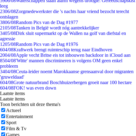
59
06/08
Waterschappen slaan alarm wegens droogte: Gereedschapskist
leeg
23
06/08
Zorgmedewerkster die 's nachts haar vriend bezocht terecht
ontslagen
38
06/08
Random Pics van de Dag #1977
21
05/08
Tanken in België wordt nóg aantrekkelijker
34
05/08
Dirk sluit supermarkt op de Wallen na golf van diefstal en
agressie
12
05/08
Random Pics van de Dag #1976
6
04/08
Kraftwerk brengt ruimteschip terug naar Eindhoven
20
04/08
Apple vecht Britse eis tot inbouwen backdoor in iCloud aan
85
04/08
'Witte' mannen discrimineren is volgens OM geen enkel
probleem
34
04/08
Ceuta-leider noemt Marokkaanse grensaanval door migranten
'gruweldaad'
6
04/08
Grote natuurbrand Boschhuizerbergen groeit naar 100 hectare
6
04/08
FOK! was even down
Laatste items
Laatste items
Toon berichten uit deze thema's
Actueel
Entertainment
Sport
Film & Tv
Games