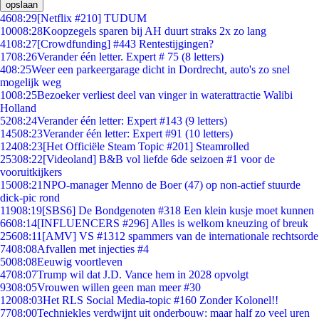
opslaan
46
08:29
[Netflix #210] TUDUM
100
08:28
Koopzegels sparen bij AH duurt straks 2x zo lang
41
08:27
[Crowdfunding] #443 Rentestijgingen?
17
08:26
Verander één letter. Expert # 75 (8 letters)
4
08:25
Weer een parkeergarage dicht in Dordrecht, auto's zo snel
mogelijk weg
10
08:25
Bezoeker verliest deel van vinger in waterattractie Walibi
Holland
52
08:24
Verander één letter: Expert #143 (9 letters)
145
08:23
Verander één letter: Expert #91 (10 letters)
124
08:23
[Het Officiële Steam Topic #201] Steamrolled
253
08:22
[Videoland] B&B vol liefde 6de seizoen #1 voor de
vooruitkijkers
150
08:21
NPO-manager Menno de Boer (47) op non-actief stuurde
dick-pic rond
119
08:19
[SBS6] De Bondgenoten #318 Een klein kusje moet kunnen
66
08:14
[INFLUENCERS #296] Alles is welkom kneuzing of breuk
256
08:11
[AMV] VS #1312 spammers van de internationale rechtsorde
74
08:08
Afvallen met injecties #4
50
08:08
Eeuwig voortleven
47
08:07
Trump wil dat J.D. Vance hem in 2028 opvolgt
93
08:05
Vrouwen willen geen man meer #30
120
08:03
Het RLS Social Media-topic #160 Zonder Kolonel!!
77
08:00
Techniekles verdwijnt uit onderbouw: maar half zo veel uren