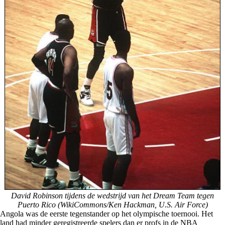
David Robinson tijdens de wedstrijd van het Dream Team tegen
Puerto Rico (WikiCommons/Ken Hackman, U.S. Air Force)
Angola was de eerste tegenstander op het olympische toernooi. Het
land had minder geregistreerde spelers dan er profs in de NBA