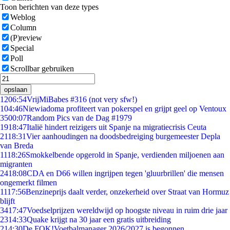
Toon berichten van deze types
Weblog
Column
(P)review
Special
Poll
Scrollbar gebruiken
opslaan
12
06:54
VrijMiBabes #316 (not very sfw!)
1
04:46
Niewiadoma profiteert van pokerspel en grijpt geel op Ventoux
35
00:07
Random Pics van de Dag #1979
19
18:47
Italië hindert reizigers uit Spanje na migratiecrisis Ceuta
21
18:31
Vier aanhoudingen na doodsbedreiging burgemeester Depla
van Breda
11
18:26
Smokkelbende opgerold in Spanje, verdienden miljoenen aan
migranten
24
18:08
CDA en D66 willen ingrijpen tegen 'gluurbrillen' die mensen
ongemerkt filmen
11
17:56
Benzineprijs daalt verder, onzekerheid over Straat van Hormuz
blijft
34
17:47
Voedselprijzen wereldwijd op hoogste niveau in ruim drie jaar
23
14:33
Quake krijgt na 30 jaar een gratis uitbreiding
2
14:30
De FOK!Voetbalmanager 2026/2027 is begonnen