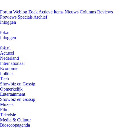
Forum
Weblog
Zoek
Actieve Items
Nieuws
Columns
Reviews
Previews
Specials
Archief
Inloggen
fok.nl
Inloggen
fok.nl
Actueel
Nederland
Internationaal
Economie
Politiek
Tech
Showbiz en Gossip
Opmerkelijk
Entertainment
Showbiz en Gossip
Muziek
Film
Televisie
Media & Cultuur
Bioscoopagenda