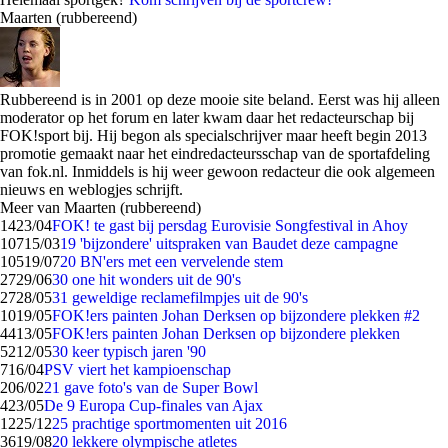
Maarten (rubbereend)
Rubbereend is in 2001 op deze mooie site beland. Eerst was hij alleen
moderator op het forum en later kwam daar het redacteurschap bij
FOK!sport bij. Hij begon als specialschrijver maar heeft begin 2013
promotie gemaakt naar het eindredacteursschap van de sportafdeling
van fok.nl. Inmiddels is hij weer gewoon redacteur die ook algemeen
nieuws en weblogjes schrijft.
Meer van Maarten (rubbereend)
14
23/04
FOK! te gast bij persdag Eurovisie Songfestival in Ahoy
107
15/03
19 'bijzondere' uitspraken van Baudet deze campagne
105
19/07
20 BN'ers met een vervelende stem
27
29/06
30 one hit wonders uit de 90's
27
28/05
31 geweldige reclamefilmpjes uit de 90's
10
19/05
FOK!ers painten Johan Derksen op bijzondere plekken #2
44
13/05
FOK!ers painten Johan Derksen op bijzondere plekken
52
12/05
30 keer typisch jaren '90
7
16/04
PSV viert het kampioenschap
2
06/02
21 gave foto's van de Super Bowl
4
23/05
De 9 Europa Cup-finales van Ajax
12
25/12
25 prachtige sportmomenten uit 2016
36
19/08
20 lekkere olympische atletes