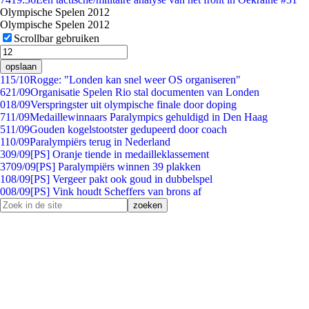
Olympische Spelen 2012
Olympische Spelen 2012
Scrollbar gebruiken
opslaan
1
15/10
Rogge: "Londen kan snel weer OS organiseren"
6
21/09
Organisatie Spelen Rio stal documenten van Londen
0
18/09
Verspringster uit olympische finale door doping
7
11/09
Medaillewinnaars Paralympics gehuldigd in Den Haag
5
11/09
Gouden kogelstootster gedupeerd door coach
1
10/09
Paralympiërs terug in Nederland
3
09/09
[PS] Oranje tiende in medailleklassement
37
09/09
[PS] Paralympiërs winnen 39 plakken
1
08/09
[PS] Vergeer pakt ook goud in dubbelspel
0
08/09
[PS] Vink houdt Scheffers van brons af