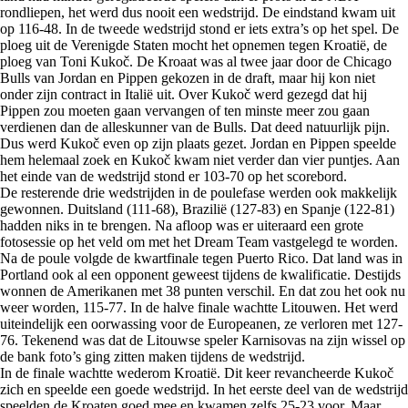
rondliepen, het werd dus nooit een wedstrijd. De eindstand kwam uit
op 116-48. In de tweede wedstrijd stond er iets extra’s op het spel. De
ploeg uit de Verenigde Staten mocht het opnemen tegen Kroatië, de
ploeg van Toni Kukoč. De Kroaat was al twee jaar door de Chicago
Bulls van Jordan en Pippen gekozen in de draft, maar hij kon niet
onder zijn contract in Italië uit. Over Kukoč werd gezegd dat hij
Pippen zou moeten gaan vervangen of ten minste meer zou gaan
verdienen dan de alleskunner van de Bulls. Dat deed natuurlijk pijn.
Dus werd Kukoč even op zijn plaats gezet. Jordan en Pippen speelde
hem helemaal zoek en Kukoč kwam niet verder dan vier puntjes. Aan
het einde van de wedstrijd stond er 103-70 op het scorebord.
De resterende drie wedstrijden in de poulefase werden ook makkelijk
gewonnen. Duitsland (111-68), Brazilië (127-83) en Spanje (122-81)
hadden niks in te brengen. Na afloop was er uiteraard een grote
fotosessie op het veld om met het Dream Team vastgelegd te worden.
Na de poule volgde de kwartfinale tegen Puerto Rico. Dat land was in
Portland ook al een opponent geweest tijdens de kwalificatie. Destijds
wonnen de Amerikanen met 38 punten verschil. En dat zou het ook nu
weer worden, 115-77. In de halve finale wachtte Litouwen. Het werd
uiteindelijk een oorwassing voor de Europeanen, ze verloren met 127-
76. Tekenend was dat de Litouwse speler Karnisovas na zijn wissel op
de bank foto’s ging zitten maken tijdens de wedstrijd.
In de finale wachtte wederom Kroatië. Dit keer revancheerde Kukoč
zich en speelde een goede wedstrijd. In het eerste deel van de wedstrijd
speelden de Kroaten goed mee en kwamen zelfs 25-23 voor. Maar