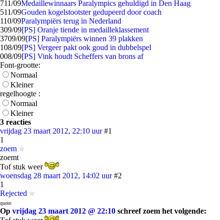
7
11/09
Medaillewinnaars Paralympics gehuldigd in Den Haag
5
11/09
Gouden kogelstootster gedupeerd door coach
1
10/09
Paralympiërs terug in Nederland
3
09/09
[PS] Oranje tiende in medailleklassement
37
09/09
[PS] Paralympiërs winnen 39 plakken
1
08/09
[PS] Vergeer pakt ook goud in dubbelspel
0
08/09
[PS] Vink houdt Scheffers van brons af
Font-grootte:
Normaal
Kleiner
regelhoogte :
Normaal
Kleiner
3 reacties
vrijdag 23 maart 2012, 22:10 uur
#1
1
zoem
zoemt
Tof stuk weer
woensdag 28 maart 2012, 14:02 uur
#2
1
Rejected
quote:
Op
vrijdag 23 maart 2012 @ 22:10
schreef zoem het volgende: