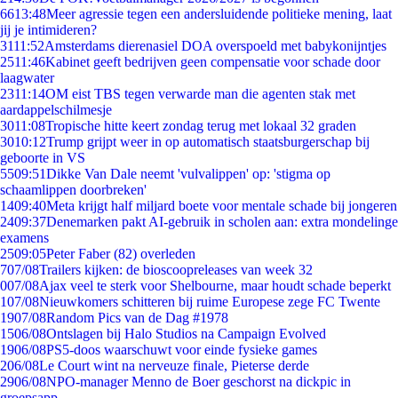
66
13:48
Meer agressie tegen een andersluidende politieke mening, laat
jij je intimideren?
31
11:52
Amsterdams dierenasiel DOA overspoeld met babykonijntjes
25
11:46
Kabinet geeft bedrijven geen compensatie voor schade door
laagwater
23
11:14
OM eist TBS tegen verwarde man die agenten stak met
aardappelschilmesje
30
11:08
Tropische hitte keert zondag terug met lokaal 32 graden
30
10:12
Trump grijpt weer in op automatisch staatsburgerschap bij
geboorte in VS
55
09:51
Dikke Van Dale neemt 'vulvalippen' op: 'stigma op
schaamlippen doorbreken'
14
09:40
Meta krijgt half miljard boete voor mentale schade bij jongeren
24
09:37
Denemarken pakt AI-gebruik in scholen aan: extra mondelinge
examens
25
09:05
Peter Faber (82) overleden
7
07/08
Trailers kijken: de bioscoopreleases van week 32
0
07/08
Ajax veel te sterk voor Shelbourne, maar houdt schade beperkt
1
07/08
Nieuwkomers schitteren bij ruime Europese zege FC Twente
19
07/08
Random Pics van de Dag #1978
15
06/08
Ontslagen bij Halo Studios na Campaign Evolved
19
06/08
PS5-doos waarschuwt voor einde fysieke games
2
06/08
Le Court wint na nerveuze finale, Pieterse derde
29
06/08
NPO-manager Menno de Boer geschorst na dickpic in
groepsapp