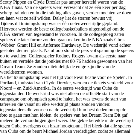
Scotty Pippen en Clyde Drexler pas amper hersteld waren van de
NBA-finals. Van de spelers werd verwacht dat ze één keer per dag
scherp trainden en in die training alles gaven, verder mochten ze doen
en laten wat ze zelf wilden. Daley liet de sterren bewust vrij.
Tijdens dit trainingskamp was er één oefenwedstrijdje gepland.
Hiervoor werden de beste collegebasketballers uitgenodigd om de
NBA-sterren van tegenstand te voorzien. In de collegeploeg zaten
spelers die later furore zouden gaan maken in de NBA zoals Chris
Webber, Grant Hill en Anfernee Hardaway. De wedstrijd vond achter
gesloten deuren plaats. Na afloop stond de pers vol spanning de spelers
op te wachten. Collegespeler Rodney Rogers kwam als eerste naar
buiten en vertelde dat de jonkies met 80-76 hadden gewonnen van het
Dream Team. Ze zouden uiteindelijk de enige zijn die van de
wereldsterren wonnen.
Na het trainingskamp was het tijd voor kwalificatie voor de Spelen. In
Portland, thuisstad van Clyde Drexler, werden de tickets verdeeld voor
Noord – en Zuid-Amerika. In de eerste wedstrijd was Cuba de
tegenstander. De wedstrijd was niet alleen de officiële start van de
campagne om olympisch goud te halen, het was tevens de start van
taferelen die vanaf nu elke wedstrijd plaats zouden vinden:
tegenstanders die voor en na de wedstrijd hun best deden om op de
foto te gaan met hun idolen, de spelers van het Dream Team Dit gaf
meteen de verhoudingen goed weer. Die gekte bereikte in de wedstrijd
tegen Cuba overigens een bizar hoogtepunt. Het bleek dat alle spelers
van Cuba om de beurt Michael Jordan verdedigden zodat ze allemaal