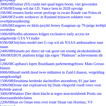
38
06/08
Duitser (93) crasht met quad tegen boom, vier gewonden
47
06/08
Trump wil dat J.D. Vance hem in 2028 opvolgt
1
06/08
Lemmen boekt eerste profzege in zware Ronde van Polen-rit
24
06/08
'Zwarte weduwes' in Rusland trouwen soldaten voor
overlijdensuitkering
14
06/08
Zangeres en Idols-jurylid Jerney Kaagman op 79-jarige leeftijd
overleden
10
06/08
Netflix-abonnees krijgen exclusieve early access tot
uitgebreide GTA VI trailer
65
06/08
Onlyfans-model met G-cup wil als NASA-ambassadeur naar
maan
24
06/08
Huisarts per direct uit vak gezet om ernstig alcoholmisbruik
3
06/08
XBOX platform krijgt zijn eigen "Platinum" achievements dit
jaar
12
06/08
Capibara's lopen Braziliaans parlementsgebouw Mato Grosso
binnen
69
06/08
Israël meldt dood twee militairen in Zuid-Libanon, vergelding
aangekondigd
15
06/08
Hiroshima herdenkt slachtoffers atoombom, 81 jaar later
19
06/08
Drone met explosieven bij Duits vliegveld voedt vrees voor
hybride aanval
34
06/08
Wakker Dier dient klacht in tegen insectenfabriek Protix om
duurzaamheidsclaims
22
06/08
Iran en Oman eens over route Straat van Hormuz, VS