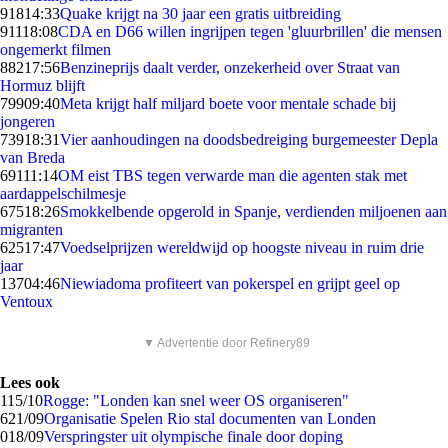
918
14:33
Quake krijgt na 30 jaar een gratis uitbreiding
911
18:08
CDA en D66 willen ingrijpen tegen 'gluurbrillen' die mensen
ongemerkt filmen
882
17:56
Benzineprijs daalt verder, onzekerheid over Straat van
Hormuz blijft
799
09:40
Meta krijgt half miljard boete voor mentale schade bij
jongeren
739
18:31
Vier aanhoudingen na doodsbedreiging burgemeester Depla
van Breda
691
11:14
OM eist TBS tegen verwarde man die agenten stak met
aardappelschilmesje
675
18:26
Smokkelbende opgerold in Spanje, verdienden miljoenen aan
migranten
625
17:47
Voedselprijzen wereldwijd op hoogste niveau in ruim drie
jaar
137
04:46
Niewiadoma profiteert van pokerspel en grijpt geel op
Ventoux
▼ Advertentie door Refinery89
Lees ook
1
15/10
Rogge: "Londen kan snel weer OS organiseren"
6
21/09
Organisatie Spelen Rio stal documenten van Londen
0
18/09
Verspringster uit olympische finale door doping