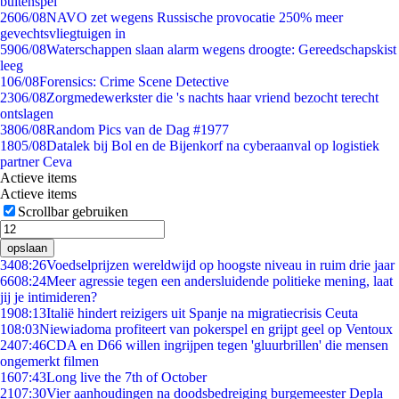
buitenspel
26
06/08
NAVO zet wegens Russische provocatie 250% meer
gevechtsvliegtuigen in
59
06/08
Waterschappen slaan alarm wegens droogte: Gereedschapskist
leeg
1
06/08
Forensics: Crime Scene Detective
23
06/08
Zorgmedewerkster die 's nachts haar vriend bezocht terecht
ontslagen
38
06/08
Random Pics van de Dag #1977
18
05/08
Datalek bij Bol en de Bijenkorf na cyberaanval op logistiek
partner Ceva
Actieve items
Actieve items
Scrollbar gebruiken
opslaan
34
08:26
Voedselprijzen wereldwijd op hoogste niveau in ruim drie jaar
66
08:24
Meer agressie tegen een andersluidende politieke mening, laat
jij je intimideren?
19
08:13
Italië hindert reizigers uit Spanje na migratiecrisis Ceuta
1
08:03
Niewiadoma profiteert van pokerspel en grijpt geel op Ventoux
24
07:46
CDA en D66 willen ingrijpen tegen 'gluurbrillen' die mensen
ongemerkt filmen
16
07:43
Long live the 7th of October
21
07:30
Vier aanhoudingen na doodsbedreiging burgemeester Depla