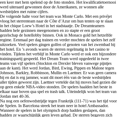
een keer met hem spelend op de foto stonden. Het kwalificatietoernooi
werd uiteraard gewonnen door de Amerikanen, ze wonnen alle
wedstrijden met ruime cijfers.
De volgende halte voor het team was Monte Carlo. Met een privéjet
vloog het sterrenteam naar de Côte d’Azur om hun tenten op te slaan
in het chique Loew’s Hotel in het stadstaatje. De Dreamteamers
hadden hele gezinnen meegenomen en zo stapte er een groot
gezelschap de hotellobby binnen. Ook in Monaco gold het hetzelfde
regime. Eenmaal per dag trainen en verder mochten de spelers het zelf
uitzoeken. Veel spelers gingen golfen of genoten van het zwembad bij
het hotel. En ’s avonds waren de sterren regelmatig in het casino te
vinden. Tijdens het verblijf in Monte Carlo werd er ook een bijzondere
trainingspartij gespeeld. Het Dream Team werd opgedeeld in twee
teams van vijf spelers (Stockton en Drexler bleven vanwege pijntjes
aan de kant). Het werd Jordan, Bird, Ewing, Pippen en Malone tegen
Johnson, Barkley, Robbinson, Mullin en Laettner. Er was geen camera
bij en dat is erg jammer, want dit moet één van de beste wedstrijden
aller tijden geweest zijn. Laettner vertelde dat hij moves had gezien die
op geen enkele NBA-video stonden. De spelers haalden het beste in
elkaar naar boven qua spel en trash talk. Uiteindelijk won het team van
Jordan met 40-36.
Na nog een oefenwedstrijdje tegen Frankrijk (111-71) was het tijd voor
de Spelen. In Barcelona streek het team neer in hotel Ambassador.
Wanneer de spelers in het olympisch dorp hadden geslapen, dan
hadden ze waarschijnlijk geen leven gehad. De sterren begaven zich