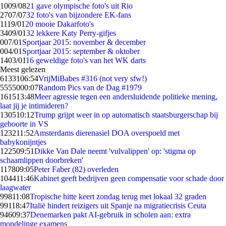
10
09/08
21 gave olympische foto's uit Rio
27
07/07
32 foto's van bijzondere EK-fans
11
19/01
20 mooie Dakarfoto's
34
09/01
32 lekkere Katy Perry-gifjes
0
07/01
Sportjaar 2015: november & december
0
04/01
Sportjaar 2015: september & oktober
14
03/01
16 geweldige foto's van het WK darts
Meest gelezen
61331
06:54
VrijMiBabes #316 (not very sfw!)
55550
00:07
Random Pics van de Dag #1979
1615
13:48
Meer agressie tegen een andersluidende politieke mening,
laat jij je intimideren?
1305
10:12
Trump grijpt weer in op automatisch staatsburgerschap bij
geboorte in VS
1232
11:52
Amsterdams dierenasiel DOA overspoeld met
babykonijntjes
1225
09:51
Dikke Van Dale neemt 'vulvalippen' op: 'stigma op
schaamlippen doorbreken'
1178
09:05
Peter Faber (82) overleden
1044
11:46
Kabinet geeft bedrijven geen compensatie voor schade door
laagwater
998
11:08
Tropische hitte keert zondag terug met lokaal 32 graden
991
18:47
Italië hindert reizigers uit Spanje na migratiecrisis Ceuta
946
09:37
Denemarken pakt AI-gebruik in scholen aan: extra
mondelinge examens