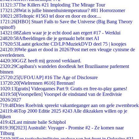
113
21:37
The Killers #21 Imploding The Mirage Tour
173
21:28
Wat is jullie binnenhuistemperatuur? #81 Horrorzomer
100
21:28
Teltopic #1563 tel door en door en door....
17
21:26
[HBO] Stuart Fails to Save the Universe (Big Bang Theory
spinoff)
143
21:08
Zaken waar je je echt dood aan ergert #17 - Werklui
248
20:58
Afbeeldingen die je gemaakt hebt met AI
179
20:53
Laatst gekochte CD/LP/MuziekDVD deel 75 | koopjes
241
20:39
Wie gaan er dood in 2026?Post met een vleugje cynisme de
overledenen.
44
20:30
GGZ heeft mij gezond verklaard.
23
20:29
Capibara's wandelen doodleuk het Braziliaanse parlement
binnen
257
20:25
[UFO/UAP] #16 The Age of Disclosure
137
20:20
[Wielrennen #616] Brennan!
10
20:13
[gratis] Videogames Part 9: Gratis en free-to-play games!
43
19:50
[Voorspellen] Voorspel de eindstand van de Eredivisie
2026/2027
7
19:48
Dries Roelvink spreekt vakantieganger aan om gele zwembroek
241
19:46
Top 2000 Editie 2025 #243 Alle dikzakken willen op je
lijken
4
19:42
Last minute balie Schiphol
8
19:39
[2023] Australië: Voyager - Promise #2 - Ze komen naar
Tilburg
74
19:36
Een tactische/militaire analyse van het front in Oekraïne #31