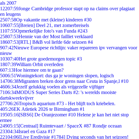
als 2007
122
07:59
Jonge Cambridge professor stapt op na claims over plagiaat
en leugens
25
07:58
Op vakantie met (kleine) kinderen #30
106
07:55
[Breien] Deel 21, met zomerbreisels
11
07:55
Opmerkelijke foto's van Funda #243
258
07:53
Hennie van der Most failliet verklaard
186
07:53
[RTL] B&B vol liefde 6de seizoen #4
9
07:42
Nieuwe Europese richtlijn: vaker repareren ipv vervangen voor
nieuw
103
07:40
Het grote goedemorgen topic #3
18
07:39
William Orbit overleden
6
07:13
Hoe hiermee om te gaan?
50
06:51
Woningtekort: dus ga je woningen slopen, logisch
147
06:38
Migranten breken door grens naar Ceuta in Spanje,l #10
46
06:34
Jezelf gelukkig voelen als vrijgezelle vijftiger
71
06:34
MODUS Super Series Darts #2: 's werelds mooiste
dartskweekvijver
277
06:26
Tropisch aquarium #73 - Het blijft toch kriebelen.
4
05:26
EK Atletiek 2026 te Birmingham #1
195
05:16
[SBS6] De Oranjezomer #10 Helene je kan het niet stop
ermee
249
05:15
[Centraal] Ruimtevaart / SpaceX #87 Rondje oceaan
233
04:34
Israel en Gaza #17
221
04:06
[Live Eredivisie #1784] Dying seconds van het seizoen!