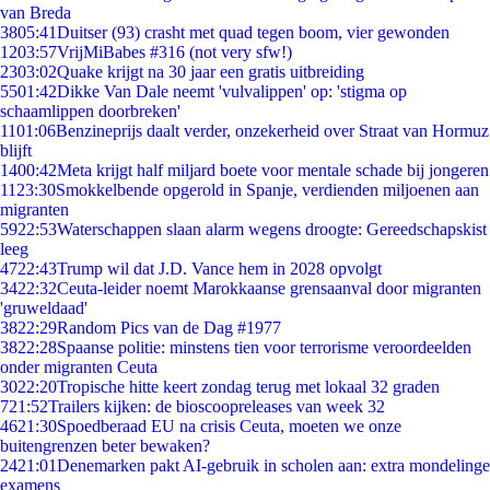
van Breda
38
05:41
Duitser (93) crasht met quad tegen boom, vier gewonden
12
03:57
VrijMiBabes #316 (not very sfw!)
23
03:02
Quake krijgt na 30 jaar een gratis uitbreiding
55
01:42
Dikke Van Dale neemt 'vulvalippen' op: 'stigma op
schaamlippen doorbreken'
11
01:06
Benzineprijs daalt verder, onzekerheid over Straat van Hormuz
blijft
14
00:42
Meta krijgt half miljard boete voor mentale schade bij jongeren
11
23:30
Smokkelbende opgerold in Spanje, verdienden miljoenen aan
migranten
59
22:53
Waterschappen slaan alarm wegens droogte: Gereedschapskist
leeg
47
22:43
Trump wil dat J.D. Vance hem in 2028 opvolgt
34
22:32
Ceuta-leider noemt Marokkaanse grensaanval door migranten
'gruweldaad'
38
22:29
Random Pics van de Dag #1977
38
22:28
Spaanse politie: minstens tien voor terrorisme veroordeelden
onder migranten Ceuta
30
22:20
Tropische hitte keert zondag terug met lokaal 32 graden
7
21:52
Trailers kijken: de bioscoopreleases van week 32
46
21:30
Spoedberaad EU na crisis Ceuta, moeten we onze
buitengrenzen beter bewaken?
24
21:01
Denemarken pakt AI-gebruik in scholen aan: extra mondelinge
examens