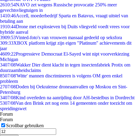
26
10:54
NAVO zet wegens Russische provocatie 250% meer
gevechtsvliegtuigen in
14
10:46
Accell, moederbedrijf Sparta en Batavus, vraagt uitstel van
betaling aan
19
10:44
Drone met explosieven bij Duits vliegveld voedt vrees voor
hybride aanval
39
09:53
Vinted-foto's van vrouwen massaal gedeeld op seksfora
3
09:33
XBOX platform krijgt zijn eigen "Platinum" achievements dit
jaar
46
09:22
Progressieve Democraat El-Sayed wint nipt voorverkiezing
Michigan
34
07/08
Wakker Dier dient klacht in tegen insectenfabriek Protix om
duurzaamheidsclaims
85
07/08
'Witte' mannen discrimineren is volgens OM geen enkel
probleem
27
07/08
Doden bij Oekraïense droneaanvallen op Moskou en Sint-
Petersburg
34
07/08
Kind overleden na aanrijding door AH-bestelbus in Dordrecht
53
07/08
Van den Brink zet nog eens 14 gemeenten onder toezicht om
spreidingswet
Forum
Forum
Scrollbar gebruiken