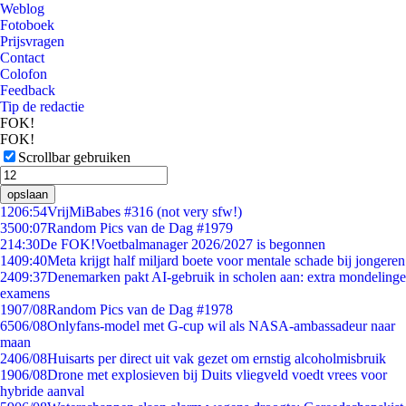
Weblog
Fotoboek
Prijsvragen
Contact
Colofon
Feedback
Tip de redactie
FOK!
FOK!
Scrollbar gebruiken
opslaan
12
06:54
VrijMiBabes #316 (not very sfw!)
35
00:07
Random Pics van de Dag #1979
2
14:30
De FOK!Voetbalmanager 2026/2027 is begonnen
14
09:40
Meta krijgt half miljard boete voor mentale schade bij jongeren
24
09:37
Denemarken pakt AI-gebruik in scholen aan: extra mondelinge
examens
19
07/08
Random Pics van de Dag #1978
65
06/08
Onlyfans-model met G-cup wil als NASA-ambassadeur naar
maan
24
06/08
Huisarts per direct uit vak gezet om ernstig alcoholmisbruik
19
06/08
Drone met explosieven bij Duits vliegveld voedt vrees voor
hybride aanval