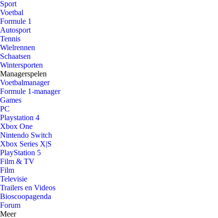
Sport
Voetbal
Formule 1
Autosport
Tennis
Wielrennen
Schaatsen
Wintersporten
Managerspelen
Voetbalmanager
Formule 1-manager
Games
PC
Playstation 4
Xbox One
Nintendo Switch
Xbox Series X|S
PlayStation 5
Film & TV
Film
Televisie
Trailers en Videos
Bioscoopagenda
Forum
Meer