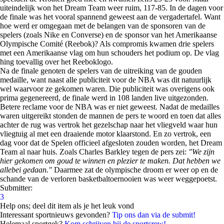
uiteindelijk won het Dream Team weer ruim, 117-85. In de dagen voor
de finale was het vooral spannend geweest aan de vergadertafel. Want
hoe werd er omgegaan met de belangen van de sponsoren van de
spelers (zoals Nike en Converse) en de sponsor van het Amerikaanse
Olympische Comité (Reebok)? Als compromis kwamen drie spelers
met een Amerikaanse vlag om hun schouders het podium op. De vlag
hing toevallig over het Reeboklogo.
Na de finale genoten de spelers van de uitreiking van de gouden
medaille, want naast alle publiciteit voor de NBA was dit natuurlijk
wel waarvoor ze gekomen waren. Die publiciteit was overigens ook
prima gegenereerd, de finale werd in 108 landen live uitgezonden.
Betere reclame voor de NBA was er niet geweest. Nadat de medailles
waren uitgereikt stonden de mannen de pers te woord en toen dat alles
achter de rug was vertrok het gezelschap naar het vliegveld waar hun
vliegtuig al met een draaiende motor klaarstond. En zo vertrok, een
dag voor dat de Spelen officieel afgesloten zouden worden, het Dream
Team al naar huis. Zoals Charles Barkley tegen de pers zei:
"We zijn
hier gekomen om goud te winnen en plezier te maken. Dat hebben we
allebei gedaan."
Daarmee zat de olympische droom er weer op en de
schande van de verloren basketbaltoernooien was weer weggepoetst.
Submitter:
3
Help ons; deel dit item als je het leuk vond
Interessant sportnieuws gevonden?
Tip ons dan via de submit!
Helemaal sportgek?
Kom schrijven bij de sportcrew!