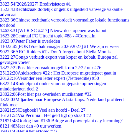
38
23:54
[2026/2027] Eredivisietoto #1
15
23:43
Rechtszaak dodelijk ongeluk uitgesteld vanwege vakantie
advocaat
28
23:36
Chinese rechtbank veroordeelt voormalige lokale functionaris
tot dood
146
23:31
[WLR SC #417] Nieuw deel openen was kaputt
16
23:28
Centraal FC Utrecht topic #88 - #CorreiaIn
19
23:07
Peter Faber is overleden
110
22:45
[FOK!Voetbalmanager 2026/2027] #1 We zijn er weer
90
22:36
ARC Raiders #7 - Don’t forget about Stella Montis
32
22:27
Congo verbiedt export van koper en kobalt, Europa zal
gevolgen voelen
182
22:22
Post hier zo vaak mogelijk om 22:22 uur #76
251
22:20
Asielzoekers #22 : Het Europese migratiepact gaat in
201
22:16
Verander een letter expert (7lettereditie) #50
68
22:14
Roddelpraat onder vuur: ongepaste opmerkingen
minderjarigen deel 2
280
22:06
Post hier pas overleden muzikanten #32
18
22:03
Miljarden naar Europese AI-start-ups: Nederland profiteert
flink mee
289
21:55
[Dagboek] Veel aan hoofd - Deel 27
161
21:54
Via Pecunia - Het geld ligt op straat! #2
218
21:48
Oorlog Iran #136 Bridge and powerplant day incoming?
81
21:48
Meer dan 40 uur werken.
294
21:43
Het Atletiektopic #72