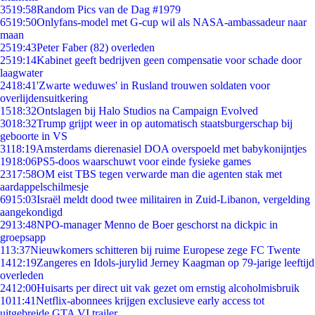
35
19:58
Random Pics van de Dag #1979
65
19:50
Onlyfans-model met G-cup wil als NASA-ambassadeur naar
maan
25
19:43
Peter Faber (82) overleden
25
19:14
Kabinet geeft bedrijven geen compensatie voor schade door
laagwater
24
18:41
'Zwarte weduwes' in Rusland trouwen soldaten voor
overlijdensuitkering
15
18:32
Ontslagen bij Halo Studios na Campaign Evolved
30
18:32
Trump grijpt weer in op automatisch staatsburgerschap bij
geboorte in VS
31
18:19
Amsterdams dierenasiel DOA overspoeld met babykonijntjes
19
18:06
PS5-doos waarschuwt voor einde fysieke games
23
17:58
OM eist TBS tegen verwarde man die agenten stak met
aardappelschilmesje
69
15:03
Israël meldt dood twee militairen in Zuid-Libanon, vergelding
aangekondigd
29
13:48
NPO-manager Menno de Boer geschorst na dickpic in
groepsapp
1
13:37
Nieuwkomers schitteren bij ruime Europese zege FC Twente
14
12:19
Zangeres en Idols-jurylid Jerney Kaagman op 79-jarige leeftijd
overleden
24
12:00
Huisarts per direct uit vak gezet om ernstig alcoholmisbruik
10
11:41
Netflix-abonnees krijgen exclusieve early access tot
uitgebreide GTA VI trailer