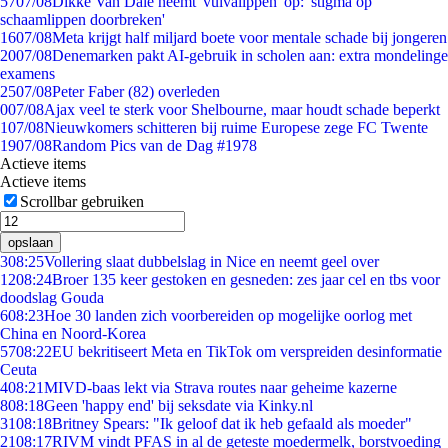
57
07/08
Dikke Van Dale neemt 'vulvalippen' op: 'stigma op
schaamlippen doorbreken'
16
07/08
Meta krijgt half miljard boete voor mentale schade bij jongeren
20
07/08
Denemarken pakt AI-gebruik in scholen aan: extra mondelinge
examens
25
07/08
Peter Faber (82) overleden
0
07/08
Ajax veel te sterk voor Shelbourne, maar houdt schade beperkt
1
07/08
Nieuwkomers schitteren bij ruime Europese zege FC Twente
19
07/08
Random Pics van de Dag #1978
Actieve items
Actieve items
Scrollbar gebruiken
opslaan
3
08:25
Vollering slaat dubbelslag in Nice en neemt geel over
12
08:24
Broer 135 keer gestoken en gesneden: zes jaar cel en tbs voor
doodslag Gouda
6
08:23
Hoe 30 landen zich voorbereiden op mogelijke oorlog met
China en Noord-Korea
57
08:22
EU bekritiseert Meta en TikTok om verspreiden desinformatie
Ceuta
4
08:21
MIVD-baas lekt via Strava routes naar geheime kazerne
8
08:18
Geen 'happy end' bij seksdate via Kinky.nl
31
08:18
Britney Spears: "Ik geloof dat ik heb gefaald als moeder"
21
08:17
RIVM vindt PFAS in al de geteste moedermelk, borstvoeding