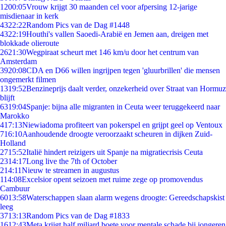
12
00:05
Vrouw krijgt 30 maanden cel voor afpersing 12-jarige
misdienaar in kerk
43
22:22
Random Pics van de Dag #1448
43
22:19
Houthi's vallen Saoedi-Arabië en Jemen aan, dreigen met
blokkade olieroute
26
21:30
Wegpiraat scheurt met 146 km/u door het centrum van
Amsterdam
39
20:08
CDA en D66 willen ingrijpen tegen 'gluurbrillen' die mensen
ongemerkt filmen
13
19:52
Benzineprijs daalt verder, onzekerheid over Straat van Hormuz
blijft
63
19:04
Spanje: bijna alle migranten in Ceuta weer teruggekeerd naar
Marokko
4
17:13
Niewiadoma profiteert van pokerspel en grijpt geel op Ventoux
7
16:10
Aanhoudende droogte veroorzaakt scheuren in dijken Zuid-
Holland
27
15:52
Italië hindert reizigers uit Spanje na migratiecrisis Ceuta
23
14:17
Long live the 7th of October
2
14:11
Nieuw te streamen in augustus
1
14:08
Excelsior opent seizoen met ruime zege op promovendus
Cambuur
60
13:58
Waterschappen slaan alarm wegens droogte: Gereedschapskist
leeg
37
13:13
Random Pics van de Dag #1833
16
12:43
Meta krijgt half miljard boete voor mentale schade bij jongeren