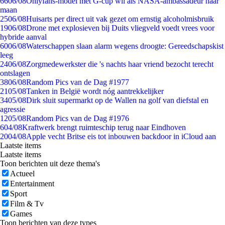
66
06/08
Onlyfans-model met G-cup wil als NASA-ambassadeur naar
maan
25
06/08
Huisarts per direct uit vak gezet om ernstig alcoholmisbruik
19
06/08
Drone met explosieven bij Duits vliegveld voedt vrees voor
hybride aanval
60
06/08
Waterschappen slaan alarm wegens droogte: Gereedschapskist
leeg
24
06/08
Zorgmedewerkster die 's nachts haar vriend bezocht terecht
ontslagen
38
06/08
Random Pics van de Dag #1977
21
05/08
Tanken in België wordt nóg aantrekkelijker
34
05/08
Dirk sluit supermarkt op de Wallen na golf van diefstal en
agressie
12
05/08
Random Pics van de Dag #1976
6
04/08
Kraftwerk brengt ruimteschip terug naar Eindhoven
20
04/08
Apple vecht Britse eis tot inbouwen backdoor in iCloud aan
Laatste items
Laatste items
Toon berichten uit deze thema's
Actueel
Entertainment
Sport
Film & Tv
Games
Toon berichten van deze types