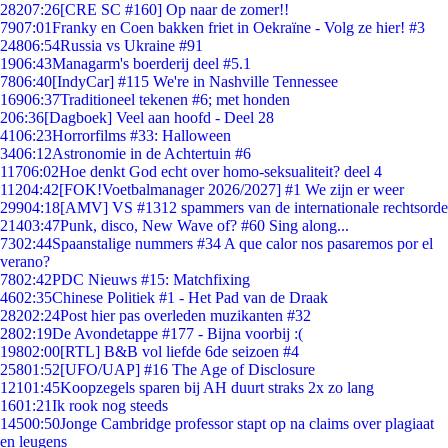
282
07:26
[CRE SC #160] Op naar de zomer!!
79
07:01
Franky en Coen bakken friet in Oekraïne - Volg ze hier! #3
248
06:54
Russia vs Ukraine #91
19
06:43
Managarm's boerderij deel #5.1
78
06:40
[IndyCar] #115 We're in Nashville Tennessee
169
06:37
Traditioneel tekenen #6; met honden
2
06:36
[Dagboek] Veel aan hoofd - Deel 28
41
06:23
Horrorfilms #33: Halloween
34
06:12
Astronomie in de Achtertuin #6
117
06:02
Hoe denkt God echt over homo-seksualiteit? deel 4
112
04:42
[FOK!Voetbalmanager 2026/2027] #1 We zijn er weer
299
04:18
[AMV] VS #1312 spammers van de internationale rechtsorde
214
03:47
Punk, disco, New Wave of? #60 Sing along...
73
02:44
Spaanstalige nummers #34 A que calor nos pasaremos por el
verano?
78
02:42
PDC Nieuws #15: Matchfixing
46
02:35
Chinese Politiek #1 - Het Pad van de Draak
282
02:24
Post hier pas overleden muzikanten #32
28
02:19
De Avondetappe #177 - Bijna voorbij :(
198
02:00
[RTL] B&B vol liefde 6de seizoen #4
258
01:52
[UFO/UAP] #16 The Age of Disclosure
121
01:45
Koopzegels sparen bij AH duurt straks 2x zo lang
16
01:21
Ik rook nog steeds
145
00:50
Jonge Cambridge professor stapt op na claims over plagiaat
en leugens