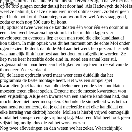
plein gestuurd en de andere drie moesten ervoor zorgen dat ze met haar
op de foto gingen zonder dat zij het door had. Als Hadewych de Mol is
weet ze natuurlijk dat ze de anderen moet ontmaskeren, zodat er geen
geld in de pot komt. Daarentegen antwoordt ze wel Arts vraag goed,
zodat er toch nog 500 euro bij komt.
Bij opdracht twee werden de kandidaten één voor één een doolhof in
een stierenvechtersarena ingestuurd. In het midden lagen vier
enveloppen en eveneens liep er een man rond die elke kandidaat af
kon tikken. In mijn optiek was dit het moment om de echte Mol onder
ogen te zien. Ik denk dat ik de Mol aan het werk heb gezien. Liesbeth
was namelijk flink haar best aan het doen om afgetikt te worden. Ze
liep twee keer hetzelfde dode eind in, stond een aantal keer stil,
zogenaamd om haar heen aan het kijken en liep toen in de val van de
tikmeneer. Zeer verdacht.
Bij de laatste opdracht werd maar weer eens duidelijk dat het
programma de beste montage heeft. Het was een simpel spel
kwartetten (met kaarten van alle deelnemers) en de vier kandidaten
moesten tegen elkaar spelen. Degene met de meeste kwartetten won
een vrijstelling. Als je een kwartet van een andere kandidaat had, dan
mocht deze niet meer meespelen. Ondanks de simpelheid was het zo
spannend gemonteerd, dat je echt meeleefde met elke kandidaat en
elke hartslag van dichtbij hoorde. Mollen is hierbij vrijwel onmogelijk,
omdat het kanspercentage vrij hoog lag. Maar een Mol heeft ook geen
vrijstelling nodig, dus die zal het worst wezen.
Nog twee afleveringen en dan weten we het zeker. Waarschijnlijk