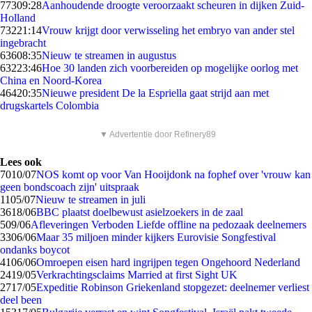
773
09:28
Aanhoudende droogte veroorzaakt scheuren in dijken Zuid-
Holland
732
21:14
Vrouw krijgt door verwisseling het embryo van ander stel
ingebracht
636
08:35
Nieuw te streamen in augustus
632
23:46
Hoe 30 landen zich voorbereiden op mogelijke oorlog met
China en Noord-Korea
464
20:35
Nieuwe president De la Espriella gaat strijd aan met
drugskartels Colombia
▼ Advertentie door Refinery89
Lees ook
70
10/07
NOS komt op voor Van Hooijdonk na fophef over 'vrouw kan
geen bondscoach zijn' uitspraak
11
05/07
Nieuw te streamen in juli
36
18/06
BBC plaatst doelbewust asielzoekers in de zaal
5
09/06
Afleveringen Verboden Liefde offline na pedozaak deelnemers
33
06/06
Maar 35 miljoen minder kijkers Eurovisie Songfestival
ondanks boycot
41
06/06
Omroepen eisen hard ingrijpen tegen Ongehoord Nederland
24
19/05
Verkrachtingsclaims Married at first Sight UK
27
17/05
Expeditie Robinson Griekenland stopgezet: deelnemer verliest
deel been