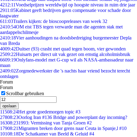
42
12:11
Voedselprijzen wereldwijd op hoogste niveau in ruim drie jaar
29
11:05
Kabinet geeft bedrijven geen compensatie voor schade door
laagwater
6
11:03
Trailers kijken: de bioscoopreleases van week 32
24
10:54
OM eist TBS tegen verwarde man die agenten stak met
aardappelschilmesje
24
10:18
Vier aanhoudingen na doodsbedreiging burgemeester Depla
van Breda
40
09:42
Duitser (93) crasht met quad tegen boom, vier gewonden
25
09:22
Huisarts per direct uit vak gezet om ernstig alcoholmisbruik
66
09:19
Onlyfans-model met G-cup wil als NASA-ambassadeur naar
maan
24
09:02
Zorgmedewerkster die 's nachts haar vriend bezocht terecht
ontslagen
Forum
Forum
Scrollbar gebruiken
opslaan
115
08:24
Het grote goedemorgen topic #3
278
08:23
Oorlog Iran #136 Bridge and powerplant day incoming?
163
08:23
1993: Vermissing van Tanja Groen #2
179
08:21
Migranten breken door grens naar Ceuta in Spanje,l #10
101
08:18
De Schatkamer van Beeld & Geluid #4