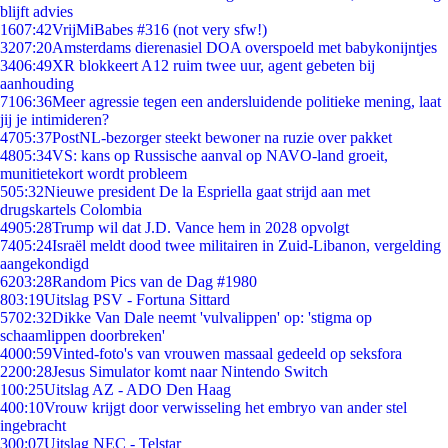
blijft advies
16
07:42
VrijMiBabes #316 (not very sfw!)
32
07:20
Amsterdams dierenasiel DOA overspoeld met babykonijntjes
34
06:49
XR blokkeert A12 ruim twee uur, agent gebeten bij
aanhouding
71
06:36
Meer agressie tegen een andersluidende politieke mening, laat
jij je intimideren?
47
05:37
PostNL-bezorger steekt bewoner na ruzie over pakket
48
05:34
VS: kans op Russische aanval op NAVO-land groeit,
munitietekort wordt probleem
5
05:32
Nieuwe president De la Espriella gaat strijd aan met
drugskartels Colombia
49
05:28
Trump wil dat J.D. Vance hem in 2028 opvolgt
74
05:24
Israël meldt dood twee militairen in Zuid-Libanon, vergelding
aangekondigd
62
03:28
Random Pics van de Dag #1980
8
03:19
Uitslag PSV - Fortuna Sittard
57
02:32
Dikke Van Dale neemt 'vulvalippen' op: 'stigma op
schaamlippen doorbreken'
40
00:59
Vinted-foto's van vrouwen massaal gedeeld op seksfora
22
00:28
Jesus Simulator komt naar Nintendo Switch
1
00:25
Uitslag AZ - ADO Den Haag
4
00:10
Vrouw krijgt door verwisseling het embryo van ander stel
ingebracht
3
00:07
Uitslag NEC - Telstar