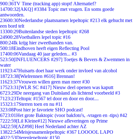
9
00:36
TV Time (tracking app) stopt! Alternatief?
147
00:32
[AKQ] #3384 Topic met vragen. En soms goede
antwoorden.
236
00:30
Nederlandse plaatsnamen lepeltopic #213 elk gehucht met
een bord telt
133
00:29
Buitenlandse steden lepeltopic #268
249
00:28
Voetballers lepel topic #16
8
00:24
Ik krijg hier zweethanden van.
5
00:18
Eindhoven heeft eigen Reflecting Pool
174
00:06
Vandaag 40 jaar geleden... #3
5
23:50
[INFLUENCERS #297] Toetjes & Bevers & Zwemmen in
water
119
23:47
Huisarts doet haar werk onder invloed van alcohol
187
23:38
[Wielrennen #616] Brennan!
116
23:37
Vrouwen willen geen man meer #30
175
23:31
[WLR SC #417] Nieuw deel openen was kaputt
67
23:29
De neergang van Duitsland als lichtend voorbeeld #3
71
23:23
Teltopic #1567 tel door en door en door....
153
23:17
Sterren toen en nu #11
3
23:08
Post hier je favoriete SHO podcast!
67
23:01
Het grote Baktopic (voor bakfoto's, -vragen en -tips) #42
72
22:59
[Lil Kleine#12] Nieuwe afleveringen op Prime
34
22:59
[AZ#98] Heel Nederland achter AZ
138
22:54
Meisjesnamenlepeltopic #367 LOOOOL LAPO
40
22:53
Dierenlepeltopic #150