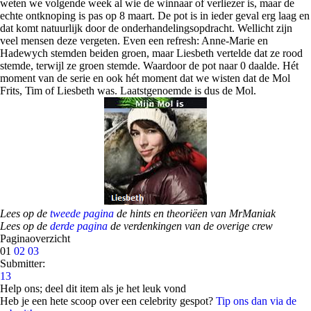
weten we volgende week al wie de winnaar of verliezer is, maar de
echte ontknoping is pas op 8 maart. De pot is in ieder geval erg laag en
dat komt natuurlijk door de onderhandelingsopdracht. Wellicht zijn
veel mensen deze vergeten. Even een refresh: Anne-Marie en
Hadewych stemden beiden groen, maar Liesbeth vertelde dat ze rood
stemde, terwijl ze groen stemde. Waardoor de pot naar 0 daalde. Hét
moment van de serie en ook hét moment dat we wisten dat de Mol
Frits, Tim of Liesbeth was. Laatstgenoemde is dus de Mol.
Lees op de
tweede pagina
de hints en theoriëen van MrManiak
Lees op de
derde pagina
de verdenkingen van de overige crew
Paginaoverzicht
01
02
03
Submitter:
13
Help ons; deel dit item als je het leuk vond
Heb je een hete scoop over een celebrity gespot?
Tip ons dan via de