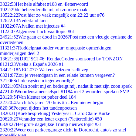
38
22:53
Het hele alfabet #108 en 4letterwoord
19
22:29
de beheerder die mij oh zo moe maakt.
185
22:22
Post hier zo vaak mogelijk om 22:22 uur #76
126
22:13
Nederland toen
110
22:07
Afvallen met injecties #4
11
22:07
Algemeen Luchtvaarttopic #61
249
21:52
Wie gaan er dood in 2026?Post met een vleugje cynisme de
overledenen.
113
21:37
Roddelpraat onder vuur: ongepaste opmerkingen
minderjarigen deel 2
136
21:35
[DRT SC] #6: RendacGoden sponsored by TONZON
81
21:23
Vuelta a España 2026 #1
184
21:18
NEC #77: Wat een seizoen is dit zeg
63
21:07
Zou je vreemdgaan in een relatie kunnen vergeven?
3
21:06
Scholensysteem tegenwoordig?
103
21:05
Man zoekt mij en bedreigt mij, nadat ik met zijn zoon sprak
47
21:00
Woordensamenstelspel #1184 met 2 woorden spreken SVP
281
20:54
Van kleuter tot puber deel 184
227
20:47
archito's jaren '70 huis #5 - Een nieuw begin
8
20:36
Poepen tijdens het tandenpoetsen
18
20:31
[Boekbespreking] Yesteryear - Caro Claire Burke
206
20:29
Verander een letter expert (7lettereditie) #50
63
20:27
Het grote dagelijkse Trump nieuws topic #31
23
20:22
Weer een parkeergarage dicht in Dordrecht, auto's zo snel
mogelijk weg