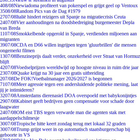
4
08/08
Niewiadoma profiteert van pokerspel en grijpt geel op Ventoux
35
08/08
Random Pics van de Dag #1979
27
07/08
Italië hindert reizigers uit Spanje na migratiecrisis Ceuta
24
07/08
Vier aanhoudingen na doodsbedreiging burgemeester Depla
van Breda
11
07/08
Smokkelbende opgerold in Spanje, verdienden miljoenen aan
migranten
39
07/08
CDA en D66 willen ingrijpen tegen 'gluurbrillen' die mensen
ongemerkt filmen
13
07/08
Benzineprijs daalt verder, onzekerheid over Straat van Hormuz
blijft
42
07/08
Voedselprijzen wereldwijd op hoogste niveau in ruim drie jaar
23
07/08
Quake krijgt na 30 jaar een gratis uitbreiding
2
07/08
De FOK!Voetbalmanager 2026/2027 is begonnen
71
07/08
Meer agressie tegen een andersluidende politieke mening, laat
jij je intimideren?
32
07/08
Amsterdams dierenasiel DOA overspoeld met babykonijntjes
29
07/08
Kabinet geeft bedrijven geen compensatie voor schade door
laagwater
24
07/08
OM eist TBS tegen verwarde man die agenten stak met
aardappelschilmesje
30
07/08
Tropische hitte keert zondag terug met lokaal 32 graden
30
07/08
Trump grijpt weer in op automatisch staatsburgerschap bij
geboorte in VS