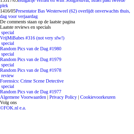
153
17/05
Bulgarije verrast en wint Songfestival, Israël pakt tweede
plek
14
16/05
Presentator Bas Westerweel (62) overlijdt onverwachts thuis,
dag voor verjaardag
De comments staan op de laatste pagina
Laatste reviews en specials
special
VrijMiBabes #316 (not very sfw!)
special
Random Pics van de Dag #1980
special
Random Pics van de Dag #1979
special
Random Pics van de Dag #1978
review
Forensics: Crime Scene Detective
special
Random Pics van de Dag #1977
Algemene Voorwaarden
|
Privacy Policy
|
Cookievoorkeuren
Volg ons
©FOK.nl e.a.