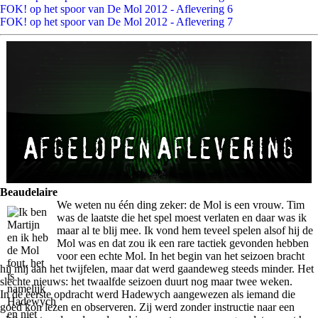
FOK! op het spoor van De Mol 2012 - Aflevering 6
FOK! op het spoor van De Mol 2012 - Aflevering 7
Beaudelaire
We weten nu één ding zeker: de Mol is een vrouw. Tim
was de laatste die het spel moest verlaten en daar was ik
maar al te blij mee. Ik vond hem teveel spelen alsof hij de
Mol was en dat zou ik een rare tactiek gevonden hebben
voor een echte Mol. In het begin van het seizoen bracht
hij mij aan het twijfelen, maar dat werd gaandeweg steeds minder. Het
slechte nieuws: het twaalfde seizoen duurt nog maar twee weken.
In de eerste opdracht werd Hadewych aangewezen als iemand die
goed kon lezen en observeren. Zij werd zonder instructie naar een