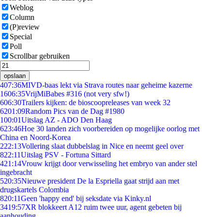
Weblog
Column
(P)review
Special
Poll
Scrollbar gebruiken
opslaan
4
07:36
MIVD-baas lekt via Strava routes naar geheime kazerne
16
06:35
VrijMiBabes #316 (not very sfw!)
6
06:30
Trailers kijken: de bioscoopreleases van week 32
62
01:09
Random Pics van de Dag #1980
1
00:01
Uitslag AZ - ADO Den Haag
6
23:46
Hoe 30 landen zich voorbereiden op mogelijke oorlog met
China en Noord-Korea
2
22:13
Vollering slaat dubbelslag in Nice en neemt geel over
8
22:11
Uitslag PSV - Fortuna Sittard
4
21:14
Vrouw krijgt door verwisseling het embryo van ander stel
ingebracht
5
20:35
Nieuwe president De la Espriella gaat strijd aan met
drugskartels Colombia
8
20:11
Geen 'happy end' bij seksdate via Kinky.nl
34
19:57
XR blokkeert A12 ruim twee uur, agent gebeten bij
aanhouding