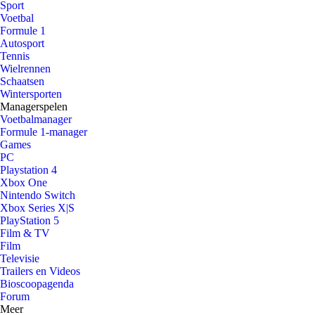
Sport
Voetbal
Formule 1
Autosport
Tennis
Wielrennen
Schaatsen
Wintersporten
Managerspelen
Voetbalmanager
Formule 1-manager
Games
PC
Playstation 4
Xbox One
Nintendo Switch
Xbox Series X|S
PlayStation 5
Film & TV
Film
Televisie
Trailers en Videos
Bioscoopagenda
Forum
Meer