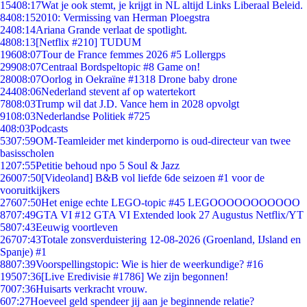
154
08:17
Wat je ook stemt, je krijgt in NL altijd Links Liberaal Beleid.
84
08:15
2010: Vermissing van Herman Ploegstra
24
08:14
Ariana Grande verlaat de spotlight.
48
08:13
[Netflix #210] TUDUM
196
08:07
Tour de France femmes 2026 #5 Lollergps
299
08:07
Centraal Bordspeltopic #8 Game on!
280
08:07
Oorlog in Oekraïne #1318 Drone baby drone
244
08:06
Nederland stevent af op watertekort
78
08:03
Trump wil dat J.D. Vance hem in 2028 opvolgt
91
08:03
Nederlandse Politiek #725
4
08:03
Podcasts
53
07:59
OM-Teamleider met kinderporno is oud-directeur van twee
basisscholen
12
07:55
Petitie behoud npo 5 Soul & Jazz
260
07:50
[Videoland] B&B vol liefde 6de seizoen #1 voor de
vooruitkijkers
276
07:50
Het enige echte LEGO-topic #45 LEGOOOOOOOOOOO
87
07:49
GTA VI #12 GTA VI Extended look 27 Augustus Netflix/YT
58
07:43
Eeuwig voortleven
267
07:43
Totale zonsverduistering 12-08-2026 (Groenland, IJsland en
Spanje) #1
88
07:39
Voorspellingstopic: Wie is hier de weerkundige? #16
195
07:36
[Live Eredivisie #1786] We zijn begonnen!
70
07:36
Huisarts verkracht vrouw.
6
07:27
Hoeveel geld spendeer jij aan je beginnende relatie?