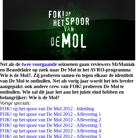
Net als de
twee
voorgaande
seizoenen gaan reviewers MrManiak
en Beaudelaire op zoek naar De Mol in het AVRO-programma
Wie is de Mol?. Zij proberen samen én tegen elkaar de identiteit
van De Mol te onthullen. Net als vorig jaar wordt het iets breder
aangepakt: ook andere crew van FOK! proberen De Mol te
onthullen. Wie zal dit jaar het aan het juiste eind hebben en
belangrijker: Wie is de Mol?
Vorige specials:
FOK! op het spoor van De Mol 2012 - Inleiding
FOK! op het spoor van De Mol 2012 - Aflevering 1
FOK! op het spoor van De Mol 2012 - Aflevering 2
FOK! op het spoor van De Mol 2012 - Aflevering 3
FOK! op het spoor van De Mol 2012 - Aflevering 4
FOK! op het spoor van De Mol 2012 - Aflevering 5