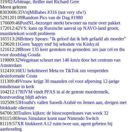
1
19/02
Arbitrage, thriller met Richard Gere
Meest gelezen
83030
06:35
VrijMiBabes #316 (not very sfw!)
52912
01:09
Random Pics van de Dag #1980
1766
09:46
PostNL-bezorger steekt bewoner na ruzie over pakket
1720
12:42
VS: kans op Russische aanval op NAVO-land groeit,
munitietekort wordt probleem
1655
13:26
Britney Spears: "Ik geloof dat ik heb gefaald als moeder"
1296
20:11
Geen 'happy end' bij seksdate via Kinky.nl
1216
12:28
Broer 135 keer gestoken en gesneden: zes jaar cel en tbs
voor doodslag Gouda
1190
09:32
Wegpiraat scheurt met 146 km/u door het centrum van
Amsterdam
1124
10:16
EU bekritiseert Meta en TikTok om verspreiden
desinformatie Ceuta
1113
09:49
Vrouw krijgt 30 maanden cel voor afpersing 12-jarige
misdienaar in kerk
1042
12:17
RIVM vindt PFAS in al de geteste moedermelk,
borstvoeding blijft advies
1025
09:53
Houthi's vallen Saoedi-Arabië en Jemen aan, dreigen met
blokkade olieroute
947
06:30
Trailers kijken: de bioscoopreleases van week 32
931
15:00
Jesus Simulator komt naar Nintendo Switch
811
19:57
XR blokkeert A12 ruim twee uur, agent gebeten bij
aanhouding