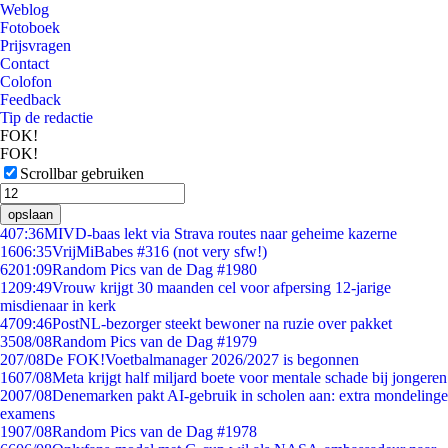
Weblog
Fotoboek
Prijsvragen
Contact
Colofon
Feedback
Tip de redactie
FOK!
FOK!
Scrollbar gebruiken
opslaan
4
07:36
MIVD-baas lekt via Strava routes naar geheime kazerne
16
06:35
VrijMiBabes #316 (not very sfw!)
62
01:09
Random Pics van de Dag #1980
12
09:49
Vrouw krijgt 30 maanden cel voor afpersing 12-jarige
misdienaar in kerk
47
09:46
PostNL-bezorger steekt bewoner na ruzie over pakket
35
08/08
Random Pics van de Dag #1979
2
07/08
De FOK!Voetbalmanager 2026/2027 is begonnen
16
07/08
Meta krijgt half miljard boete voor mentale schade bij jongeren
20
07/08
Denemarken pakt AI-gebruik in scholen aan: extra mondelinge
examens
19
07/08
Random Pics van de Dag #1978