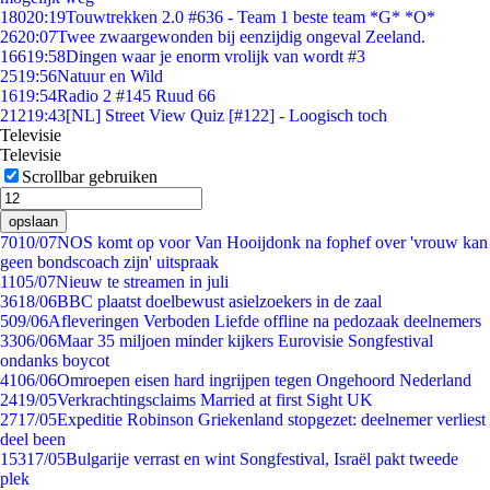
180
20:19
Touwtrekken 2.0 #636 - Team 1 beste team *G* *O*
26
20:07
Twee zwaargewonden bij eenzijdig ongeval Zeeland.
166
19:58
Dingen waar je enorm vrolijk van wordt #3
25
19:56
Natuur en Wild
16
19:54
Radio 2 #145 Ruud 66
212
19:43
[NL] Street View Quiz [#122] - Loogisch toch
Televisie
Televisie
Scrollbar gebruiken
opslaan
70
10/07
NOS komt op voor Van Hooijdonk na fophef over 'vrouw kan
geen bondscoach zijn' uitspraak
11
05/07
Nieuw te streamen in juli
36
18/06
BBC plaatst doelbewust asielzoekers in de zaal
5
09/06
Afleveringen Verboden Liefde offline na pedozaak deelnemers
33
06/06
Maar 35 miljoen minder kijkers Eurovisie Songfestival
ondanks boycot
41
06/06
Omroepen eisen hard ingrijpen tegen Ongehoord Nederland
24
19/05
Verkrachtingsclaims Married at first Sight UK
27
17/05
Expeditie Robinson Griekenland stopgezet: deelnemer verliest
deel been
153
17/05
Bulgarije verrast en wint Songfestival, Israël pakt tweede
plek