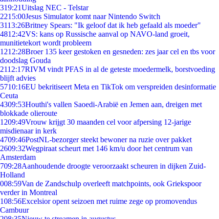
3
19:21
Uitslag NEC - Telstar
22
15:00
Jesus Simulator komt naar Nintendo Switch
31
13:26
Britney Spears: "Ik geloof dat ik heb gefaald als moeder"
48
12:42
VS: kans op Russische aanval op NAVO-land groeit,
munitietekort wordt probleem
12
12:28
Broer 135 keer gestoken en gesneden: zes jaar cel en tbs voor
doodslag Gouda
21
12:17
RIVM vindt PFAS in al de geteste moedermelk, borstvoeding
blijft advies
57
10:16
EU bekritiseert Meta en TikTok om verspreiden desinformatie
Ceuta
43
09:53
Houthi's vallen Saoedi-Arabië en Jemen aan, dreigen met
blokkade olieroute
12
09:49
Vrouw krijgt 30 maanden cel voor afpersing 12-jarige
misdienaar in kerk
47
09:46
PostNL-bezorger steekt bewoner na ruzie over pakket
26
09:32
Wegpiraat scheurt met 146 km/u door het centrum van
Amsterdam
7
09:28
Aanhoudende droogte veroorzaakt scheuren in dijken Zuid-
Holland
0
08:59
Van de Zandschulp overleeft matchpoints, ook Griekspoor
verder in Montreal
1
08:56
Excelsior opent seizoen met ruime zege op promovendus
Cambuur
2
08:35
Nieuw te streamen in augustus