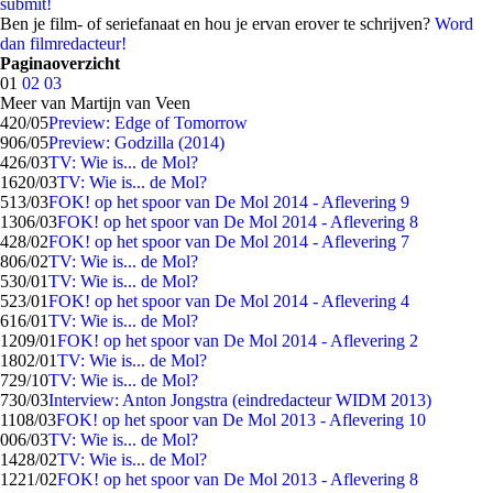
submit!
Ben je film- of seriefanaat en hou je ervan erover te schrijven?
Word
dan filmredacteur!
Paginaoverzicht
01
02
03
Meer van Martijn van Veen
4
20/05
Preview: Edge of Tomorrow
9
06/05
Preview: Godzilla (2014)
4
26/03
TV: Wie is... de Mol?
16
20/03
TV: Wie is... de Mol?
5
13/03
FOK! op het spoor van De Mol 2014 - Aflevering 9
13
06/03
FOK! op het spoor van De Mol 2014 - Aflevering 8
4
28/02
FOK! op het spoor van De Mol 2014 - Aflevering 7
8
06/02
TV: Wie is... de Mol?
5
30/01
TV: Wie is... de Mol?
5
23/01
FOK! op het spoor van De Mol 2014 - Aflevering 4
6
16/01
TV: Wie is... de Mol?
12
09/01
FOK! op het spoor van De Mol 2014 - Aflevering 2
18
02/01
TV: Wie is... de Mol?
7
29/10
TV: Wie is... de Mol?
7
30/03
Interview: Anton Jongstra (eindredacteur WIDM 2013)
11
08/03
FOK! op het spoor van De Mol 2013 - Aflevering 10
0
06/03
TV: Wie is... de Mol?
14
28/02
TV: Wie is... de Mol?
12
21/02
FOK! op het spoor van De Mol 2013 - Aflevering 8