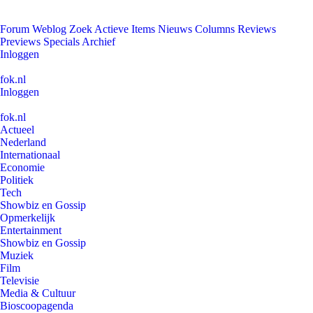
Forum
Weblog
Zoek
Actieve Items
Nieuws
Columns
Reviews
Previews
Specials
Archief
Inloggen
fok.nl
Inloggen
fok.nl
Actueel
Nederland
Internationaal
Economie
Politiek
Tech
Showbiz en Gossip
Opmerkelijk
Entertainment
Showbiz en Gossip
Muziek
Film
Televisie
Media & Cultuur
Bioscoopagenda