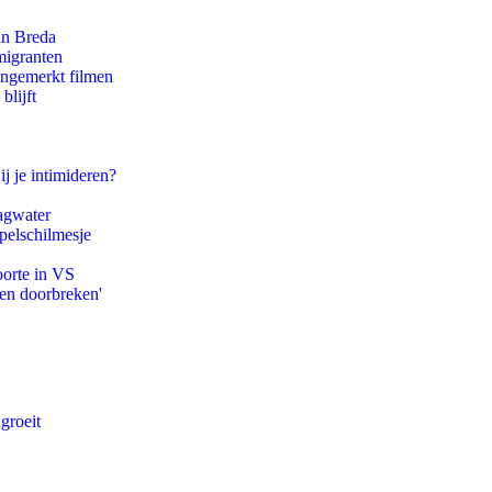
an Breda
migranten
ongemerkt filmen
blijft
ij je intimideren?
agwater
pelschilmesje
oorte in VS
pen doorbreken'
groeit