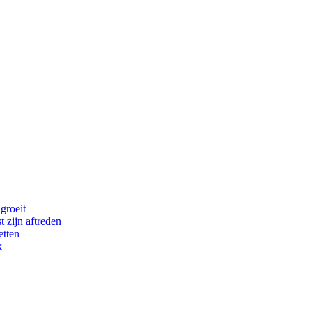
groeit
t zijn aftreden
etten
k