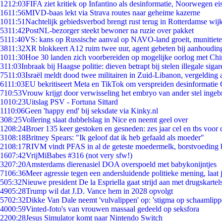
12
12:03
FIFA ziet kritiek op Infantino als desinformatie, Noorwegen eis
16
11:56
MIVD-baas lekt via Strava routes naar geheime kazerne
10
11:51
Nachtelijk gebiedsverbod brengt rust terug in Rotterdamse wij
53
11:42
PostNL-bezorger steekt bewoner na ruzie over pakket
51
11:40
VS: kans op Russische aanval op NAVO-land groeit, munitiet
38
11:32
XR blokkeert A12 ruim twee uur, agent gebeten bij aanhoudin
10
11:30
Hoe 30 landen zich voorbereiden op mogelijke oorlog met Ch
3
11:03
Inbraak bij Haagse politie: dieven betrapt bij stelen illegale sigar
75
11:03
Israël meldt dood twee militairen in Zuid-Libanon, vergeldin
61
11:03
EU bekritiseert Meta en TikTok om verspreiden desinformatie 
7
10:53
Vrouw krijgt door verwisseling het embryo van ander stel ingeb
10
10:23
Uitslag PSV - Fortuna Sittard
11
10:06
Geen 'happy end' bij seksdate via Kinky.nl
3
08:25
Vollering slaat dubbelslag in Nice en neemt geel over
12
08:24
Broer 135 keer gestoken en gesneden: zes jaar cel en tbs voo
31
08:18
Britney Spears: "Ik geloof dat ik heb gefaald als moeder"
21
08:17
RIVM vindt PFAS in al de geteste moedermelk, borstvoeding bl
16
07:42
VrijMiBabes #316 (not very sfw!)
32
07:20
Amsterdams dierenasiel DOA overspoeld met babykonijntjes
71
06:36
Meer agressie tegen een andersluidende politieke mening, laat j
5
05:32
Nieuwe president De la Espriella gaat strijd aan met drugskarte
49
05:28
Trump wil dat J.D. Vance hem in 2028 opvolgt
57
02:32
Dikke Van Dale neemt 'vulvalippen' op: 'stigma op schaamlip
40
00:59
Vinted-foto's van vrouwen massaal gedeeld op seksfora
22
00:28
Jesus Simulator komt naar Nintendo Switch