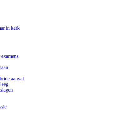
ar in kerk
e examens
maan
bride aanval
 leeg
tslagen
ssie