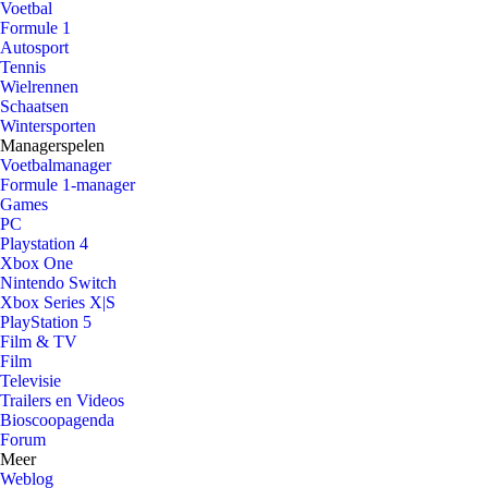
Voetbal
Formule 1
Autosport
Tennis
Wielrennen
Schaatsen
Wintersporten
Managerspelen
Voetbalmanager
Formule 1-manager
Games
PC
Playstation 4
Xbox One
Nintendo Switch
Xbox Series X|S
PlayStation 5
Film & TV
Film
Televisie
Trailers en Videos
Bioscoopagenda
Forum
Meer
Weblog