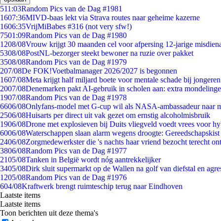
5
11:03
Random Pics van de Dag #1981
16
07:36
MIVD-baas lekt via Strava routes naar geheime kazerne
16
06:35
VrijMiBabes #316 (not very sfw!)
75
01:09
Random Pics van de Dag #1980
12
08/08
Vrouw krijgt 30 maanden cel voor afpersing 12-jarige misdiena
53
08/08
PostNL-bezorger steekt bewoner na ruzie over pakket
35
08/08
Random Pics van de Dag #1979
2
07/08
De FOK!Voetbalmanager 2026/2027 is begonnen
16
07/08
Meta krijgt half miljard boete voor mentale schade bij jongeren
20
07/08
Denemarken pakt AI-gebruik in scholen aan: extra mondeling
19
07/08
Random Pics van de Dag #1978
66
06/08
Onlyfans-model met G-cup wil als NASA-ambassadeur naar 
25
06/08
Huisarts per direct uit vak gezet om ernstig alcoholmisbruik
19
06/08
Drone met explosieven bij Duits vliegveld voedt vrees voor hy
60
06/08
Waterschappen slaan alarm wegens droogte: Gereedschapskist
24
06/08
Zorgmedewerkster die 's nachts haar vriend bezocht terecht on
38
06/08
Random Pics van de Dag #1977
21
05/08
Tanken in België wordt nóg aantrekkelijker
34
05/08
Dirk sluit supermarkt op de Wallen na golf van diefstal en agre
12
05/08
Random Pics van de Dag #1976
6
04/08
Kraftwerk brengt ruimteschip terug naar Eindhoven
Laatste items
Laatste items
Toon berichten uit deze thema's