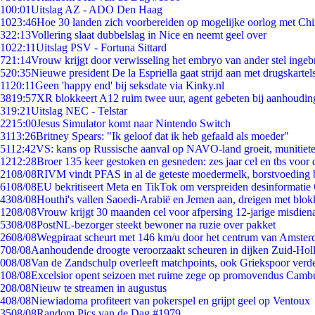
1
00:01
Uitslag AZ - ADO Den Haag
10
23:46
Hoe 30 landen zich voorbereiden op mogelijke oorlog met Ch
3
22:13
Vollering slaat dubbelslag in Nice en neemt geel over
10
22:11
Uitslag PSV - Fortuna Sittard
7
21:14
Vrouw krijgt door verwisseling het embryo van ander stel ingeb
5
20:35
Nieuwe president De la Espriella gaat strijd aan met drugskarte
11
20:11
Geen 'happy end' bij seksdate via Kinky.nl
38
19:57
XR blokkeert A12 ruim twee uur, agent gebeten bij aanhoudin
3
19:21
Uitslag NEC - Telstar
22
15:00
Jesus Simulator komt naar Nintendo Switch
31
13:26
Britney Spears: "Ik geloof dat ik heb gefaald als moeder"
51
12:42
VS: kans op Russische aanval op NAVO-land groeit, munitiet
12
12:28
Broer 135 keer gestoken en gesneden: zes jaar cel en tbs voo
21
08/08
RIVM vindt PFAS in al de geteste moedermelk, borstvoeding bl
61
08/08
EU bekritiseert Meta en TikTok om verspreiden desinformatie
43
08/08
Houthi's vallen Saoedi-Arabië en Jemen aan, dreigen met blok
12
08/08
Vrouw krijgt 30 maanden cel voor afpersing 12-jarige misdiena
53
08/08
PostNL-bezorger steekt bewoner na ruzie over pakket
26
08/08
Wegpiraat scheurt met 146 km/u door het centrum van Amste
7
08/08
Aanhoudende droogte veroorzaakt scheuren in dijken Zuid-Hol
0
08/08
Van de Zandschulp overleeft matchpoints, ook Griekspoor verde
1
08/08
Excelsior opent seizoen met ruime zege op promovendus Camb
2
08/08
Nieuw te streamen in augustus
4
08/08
Niewiadoma profiteert van pokerspel en grijpt geel op Ventoux
35
08/08
Random Pics van de Dag #1979