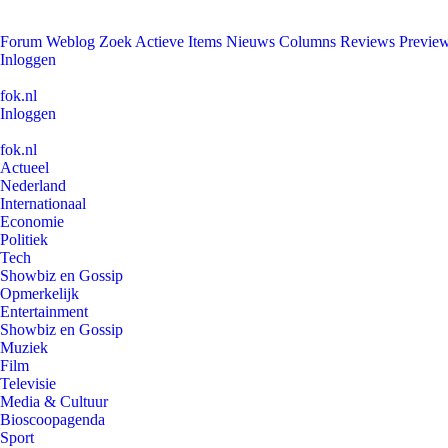
Forum
Weblog
Zoek
Actieve Items
Nieuws
Columns
Reviews
Previe
Inloggen
fok.nl
Inloggen
fok.nl
Actueel
Nederland
Internationaal
Economie
Politiek
Tech
Showbiz en Gossip
Opmerkelijk
Entertainment
Showbiz en Gossip
Muziek
Film
Televisie
Media & Cultuur
Bioscoopagenda
Sport