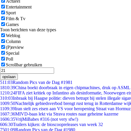
Actueel
Entertainment
Sport
Film & Tv
Games
Toon berichten van deze types
Weblog
Column
(P)review
Special
Poll
Scrollbar gebruiken
opslaan
5
11:03
Random Pics van de Dag #1981
18
10:39
China boekt doorbraak in eigen chipmachines, druk op ASML 
12
10:24
FIFA ziet kritiek op Infantino als desinformatie, Noorwegen eis
3
10:03
Inbraak bij Haagse politie: dieven betrapt bij stelen illegale sigar
10
09:50
Nachtelijk gebiedsverbod brengt rust terug in Rotterdamse wij
11
09:39
Iran stelt zes eisen aan VS voor heropening Straat van Hormuz
16
07:36
MIVD-baas lekt via Strava routes naar geheime kazerne
16
06:35
VrijMiBabes #316 (not very sfw!)
6
06:30
Trailers kijken: de bioscoopreleases van week 32
75
01:09
Random Pics van de Dag #1980