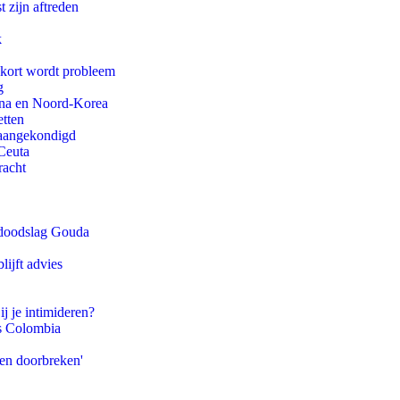
t zijn aftreden
k
ekort wordt probleem
g
ina en Noord-Korea
etten
g aangekondigd
Ceuta
racht
r doodslag Gouda
ijft advies
ij je intimideren?
ls Colombia
pen doorbreken'