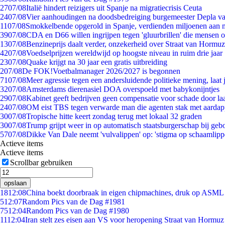
27
07/08
Italië hindert reizigers uit Spanje na migratiecrisis Ceuta
24
07/08
Vier aanhoudingen na doodsbedreiging burgemeester Depla v
11
07/08
Smokkelbende opgerold in Spanje, verdienden miljoenen aan 
39
07/08
CDA en D66 willen ingrijpen tegen 'gluurbrillen' die mensen 
13
07/08
Benzineprijs daalt verder, onzekerheid over Straat van Hormuz 
42
07/08
Voedselprijzen wereldwijd op hoogste niveau in ruim drie jaar
23
07/08
Quake krijgt na 30 jaar een gratis uitbreiding
2
07/08
De FOK!Voetbalmanager 2026/2027 is begonnen
71
07/08
Meer agressie tegen een andersluidende politieke mening, laat j
32
07/08
Amsterdams dierenasiel DOA overspoeld met babykonijntjes
29
07/08
Kabinet geeft bedrijven geen compensatie voor schade door la
24
07/08
OM eist TBS tegen verwarde man die agenten stak met aardap
30
07/08
Tropische hitte keert zondag terug met lokaal 32 graden
30
07/08
Trump grijpt weer in op automatisch staatsburgerschap bij geb
57
07/08
Dikke Van Dale neemt 'vulvalippen' op: 'stigma op schaamlip
Actieve items
Actieve items
Scrollbar gebruiken
opslaan
18
12:08
China boekt doorbraak in eigen chipmachines, druk op ASML 
5
12:07
Random Pics van de Dag #1981
75
12:04
Random Pics van de Dag #1980
11
12:04
Iran stelt zes eisen aan VS voor heropening Straat van Hormuz