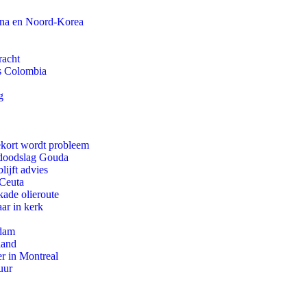
ina en Noord-Korea
racht
ls Colombia
g
ekort wordt probleem
r doodslag Gouda
ijft advies
 Ceuta
kade olieroute
ar in kerk
rdam
land
r in Montreal
uur