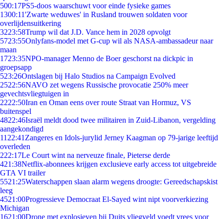
5
00:17
PS5-doos waarschuwt voor einde fysieke games
13
00:11
'Zwarte weduwes' in Rusland trouwen soldaten voor
overlijdensuitkering
32
23:58
Trump wil dat J.D. Vance hem in 2028 opvolgt
57
23:55
Onlyfans-model met G-cup wil als NASA-ambassadeur naar
maan
17
23:35
NPO-manager Menno de Boer geschorst na dickpic in
groepsapp
5
23:26
Ontslagen bij Halo Studios na Campaign Evolved
25
22:56
NAVO zet wegens Russische provocatie 250% meer
gevechtsvliegtuigen in
22
22:50
Iran en Oman eens over route Straat van Hormuz, VS
buitenspel
48
22:46
Israël meldt dood twee militairen in Zuid-Libanon, vergelding
aangekondigd
11
22:41
Zangeres en Idols-jurylid Jerney Kaagman op 79-jarige leeftijd
overleden
2
22:17
Le Court wint na nerveuze finale, Pieterse derde
4
21:38
Netflix-abonnees krijgen exclusieve early access tot uitgebreide
GTA VI trailer
55
21:25
Waterschappen slaan alarm wegens droogte: Gereedschapskist
leeg
45
21:00
Progressieve Democraat El-Sayed wint nipt voorverkiezing
Michigan
16
21:00
Drone met explosieven bij Duits vliegveld voedt vrees voor