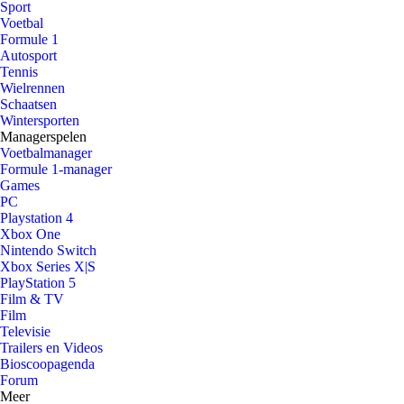
Sport
Voetbal
Formule 1
Autosport
Tennis
Wielrennen
Schaatsen
Wintersporten
Managerspelen
Voetbalmanager
Formule 1-manager
Games
PC
Playstation 4
Xbox One
Nintendo Switch
Xbox Series X|S
PlayStation 5
Film & TV
Film
Televisie
Trailers en Videos
Bioscoopagenda
Forum
Meer