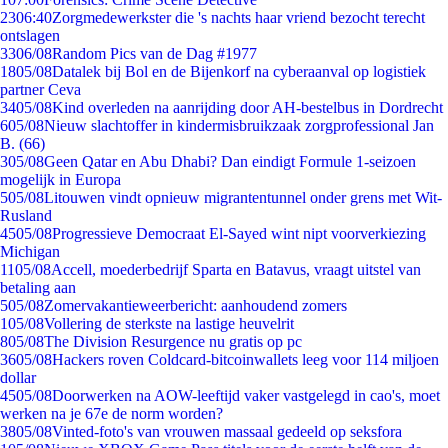
23
06:40
Zorgmedewerkster die 's nachts haar vriend bezocht terecht
ontslagen
33
06/08
Random Pics van de Dag #1977
18
05/08
Datalek bij Bol en de Bijenkorf na cyberaanval op logistiek
partner Ceva
34
05/08
Kind overleden na aanrijding door AH-bestelbus in Dordrecht
6
05/08
Nieuw slachtoffer in kindermisbruikzaak zorgprofessional Jan
B. (66)
3
05/08
Geen Qatar en Abu Dhabi? Dan eindigt Formule 1-seizoen
mogelijk in Europa
5
05/08
Litouwen vindt opnieuw migrantentunnel onder grens met Wit-
Rusland
45
05/08
Progressieve Democraat El-Sayed wint nipt voorverkiezing
Michigan
11
05/08
Accell, moederbedrijf Sparta en Batavus, vraagt uitstel van
betaling aan
5
05/08
Zomervakantieweerbericht: aanhoudend zomers
1
05/08
Vollering de sterkste na lastige heuvelrit
8
05/08
The Division Resurgence nu gratis op pc
36
05/08
Hackers roven Coldcard-bitcoinwallets leeg voor 114 miljoen
dollar
45
05/08
Doorwerken na AOW-leeftijd vaker vastgelegd in cao's, moet
werken na je 67e de norm worden?
38
05/08
Vinted-foto's van vrouwen massaal gedeeld op seksfora