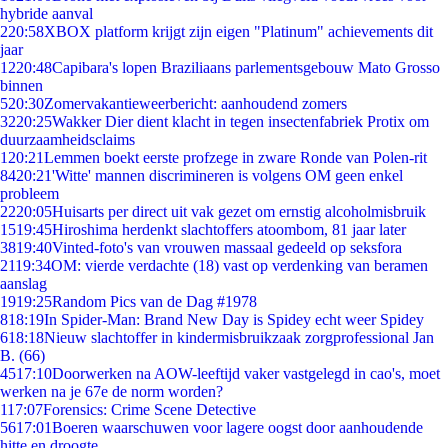
hybride aanval
2
20:58
XBOX platform krijgt zijn eigen "Platinum" achievements dit
jaar
12
20:48
Capibara's lopen Braziliaans parlementsgebouw Mato Grosso
binnen
5
20:30
Zomervakantieweerbericht: aanhoudend zomers
32
20:25
Wakker Dier dient klacht in tegen insectenfabriek Protix om
duurzaamheidsclaims
1
20:21
Lemmen boekt eerste profzege in zware Ronde van Polen-rit
84
20:21
'Witte' mannen discrimineren is volgens OM geen enkel
probleem
22
20:05
Huisarts per direct uit vak gezet om ernstig alcoholmisbruik
15
19:45
Hiroshima herdenkt slachtoffers atoombom, 81 jaar later
38
19:40
Vinted-foto's van vrouwen massaal gedeeld op seksfora
21
19:34
OM: vierde verdachte (18) vast op verdenking van beramen
aanslag
19
19:25
Random Pics van de Dag #1978
8
18:19
In Spider-Man: Brand New Day is Spidey echt weer Spidey
6
18:18
Nieuw slachtoffer in kindermisbruikzaak zorgprofessional Jan
B. (66)
45
17:10
Doorwerken na AOW-leeftijd vaker vastgelegd in cao's, moet
werken na je 67e de norm worden?
1
17:07
Forensics: Crime Scene Detective
56
17:01
Boeren waarschuwen voor lagere oogst door aanhoudende
hitte en droogte