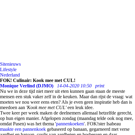
Sitenieuws
Lifestyle
Nederland
FOK! Culinair: Kook mee met CUL!
Monique Verlind (DJMO)
14-04-2020 10:50
print
Nu we in deze tijd niet meer uit eten kunnen gaan staan de meeste
mensen een stuk vaker zelf in de keuken. Maar dan rijst de vraag: wat
moeten we nou weer eens eten? Als je even geen inspiratie heb dan is
meedoen aan
'Kook mee met CUL'
een leuk idee.
Twee keer per week maken de deelnemers allemaal hetzelfde gerecht,
op hun eigen manier. Afgelopen zondag (maandag telde ook nog mee,
omdat Pasen) was het thema '
pannenkoeken
'. FOK!ster Isabeau
maakte een pannenkoek
gebaseerd op banaan, gegarneerd met verse
aardbei en banaan, coulis van aardbeien en bosbessen en daar