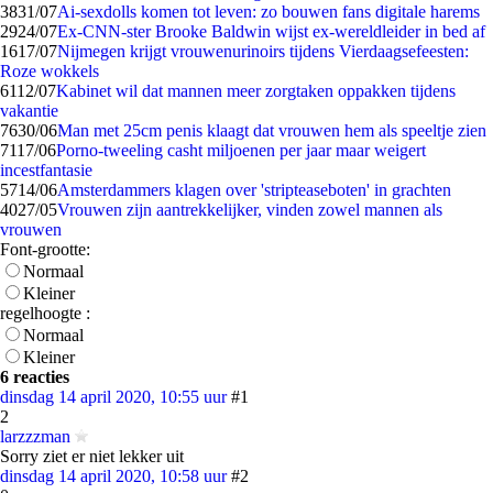
38
31/07
Ai-sexdolls komen tot leven: zo bouwen fans digitale harems
29
24/07
Ex-CNN-ster Brooke Baldwin wijst ex-wereldleider in bed af
16
17/07
Nijmegen krijgt vrouwenurinoirs tijdens Vierdaagsefeesten:
Roze wokkels
61
12/07
Kabinet wil dat mannen meer zorgtaken oppakken tijdens
vakantie
76
30/06
Man met 25cm penis klaagt dat vrouwen hem als speeltje zien
71
17/06
Porno-tweeling casht miljoenen per jaar maar weigert
incestfantasie
57
14/06
Amsterdammers klagen over 'stripteaseboten' in grachten
40
27/05
Vrouwen zijn aantrekkelijker, vinden zowel mannen als
vrouwen
Font-grootte:
Normaal
Kleiner
regelhoogte :
Normaal
Kleiner
6 reacties
dinsdag 14 april 2020, 10:55 uur
#1
2
larzzzman
Sorry ziet er niet lekker uit
dinsdag 14 april 2020, 10:58 uur
#2