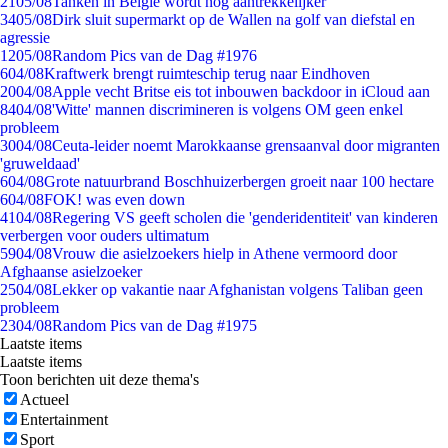
21
05/08
Tanken in België wordt nóg aantrekkelijker
34
05/08
Dirk sluit supermarkt op de Wallen na golf van diefstal en
agressie
12
05/08
Random Pics van de Dag #1976
6
04/08
Kraftwerk brengt ruimteschip terug naar Eindhoven
20
04/08
Apple vecht Britse eis tot inbouwen backdoor in iCloud aan
84
04/08
'Witte' mannen discrimineren is volgens OM geen enkel
probleem
30
04/08
Ceuta-leider noemt Marokkaanse grensaanval door migranten
'gruweldaad'
6
04/08
Grote natuurbrand Boschhuizerbergen groeit naar 100 hectare
6
04/08
FOK! was even down
41
04/08
Regering VS geeft scholen die 'genderidentiteit' van kinderen
verbergen voor ouders ultimatum
59
04/08
Vrouw die asielzoekers hielp in Athene vermoord door
Afghaanse asielzoeker
25
04/08
Lekker op vakantie naar Afghanistan volgens Taliban geen
probleem
23
04/08
Random Pics van de Dag #1975
Laatste items
Laatste items
Toon berichten uit deze thema's
Actueel
Entertainment
Sport