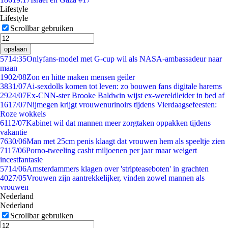
Lifestyle
Lifestyle
Scrollbar gebruiken
opslaan
57
14:35
Onlyfans-model met G-cup wil als NASA-ambassadeur naar
maan
19
02/08
Zon en hitte maken mensen geiler
38
31/07
Ai-sexdolls komen tot leven: zo bouwen fans digitale harems
29
24/07
Ex-CNN-ster Brooke Baldwin wijst ex-wereldleider in bed af
16
17/07
Nijmegen krijgt vrouwenurinoirs tijdens Vierdaagsefeesten:
Roze wokkels
61
12/07
Kabinet wil dat mannen meer zorgtaken oppakken tijdens
vakantie
76
30/06
Man met 25cm penis klaagt dat vrouwen hem als speeltje zien
71
17/06
Porno-tweeling casht miljoenen per jaar maar weigert
incestfantasie
57
14/06
Amsterdammers klagen over 'stripteaseboten' in grachten
40
27/05
Vrouwen zijn aantrekkelijker, vinden zowel mannen als
vrouwen
Nederland
Nederland
Scrollbar gebruiken