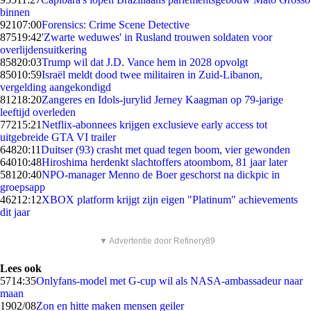
binnen
921
07:00
Forensics: Crime Scene Detective
875
19:42
'Zwarte weduwes' in Rusland trouwen soldaten voor
overlijdensuitkering
858
20:03
Trump wil dat J.D. Vance hem in 2028 opvolgt
850
10:59
Israël meldt dood twee militairen in Zuid-Libanon,
vergelding aangekondigd
812
18:20
Zangeres en Idols-jurylid Jerney Kaagman op 79-jarige
leeftijd overleden
772
15:21
Netflix-abonnees krijgen exclusieve early access tot
uitgebreide GTA VI trailer
648
20:11
Duitser (93) crasht met quad tegen boom, vier gewonden
640
10:48
Hiroshima herdenkt slachtoffers atoombom, 81 jaar later
581
20:40
NPO-manager Menno de Boer geschorst na dickpic in
groepsapp
462
12:12
XBOX platform krijgt zijn eigen "Platinum" achievements
dit jaar
▼ Advertentie door Refinery89
Lees ook
57
14:35
Onlyfans-model met G-cup wil als NASA-ambassadeur naar
maan
19
02/08
Zon en hitte maken mensen geiler