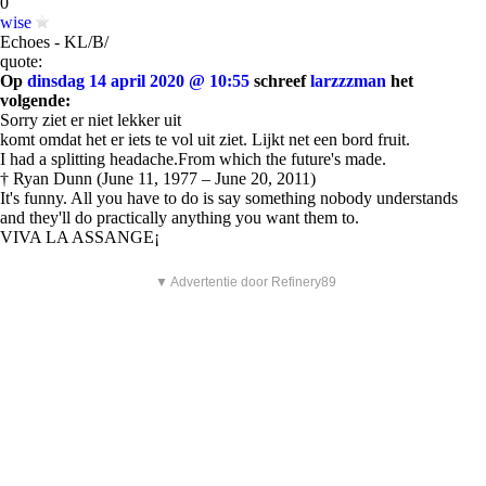
0
wise
Echoes - KL/B/
quote:
Op
dinsdag 14 april 2020 @ 10:55
schreef
larzzzman
het
volgende:
Sorry ziet er niet lekker uit
komt omdat het er iets te vol uit ziet. Lijkt net een bord fruit.
I had a splitting headache.From which the future's made.
† Ryan Dunn (June 11, 1977 – June 20, 2011)
It's funny. All you have to do is say something nobody understands
and they'll do practically anything you want them to.
VIVA LA ASSANGE¡
▼ Advertentie door Refinery89