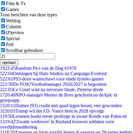
Film & Tv
Games
Toon berichten van deze types
Weblog
Column
(P)review
Special
Poll
Scrollbar gebruiken
opslaan
19
22:45
Random Pics van de Dag #1978
5
22:04
Ontslagen bij Halo Studios na Campaign Evolved
5
22:01
PS5-doos waarschuwt voor einde fysieke games
2
21:30
De FOK!Voetbalmanager 2026/2027 is begonnen
2
21:03
Le Court wint na nerveuze finale, Pieterse derde
17
20:40
NPO-manager Menno de Boer geschorst na dickpic in
groepsapp
15
20:11
Duitser (93) crasht met quad tegen boom, vier gewonden
32
20:03
Trump wil dat J.D. Vance hem in 2028 opvolgt
1
19:50
Lemmen boekt eerste profzege in zware Ronde van Polen-rit
13
19:42
'Zwarte weduwes' in Rusland trouwen soldaten voor
overlijdensuitkering
11
18:20
Zangeres en Idols-jurylid Jerney Kaagman op 79-jarige leeftijd