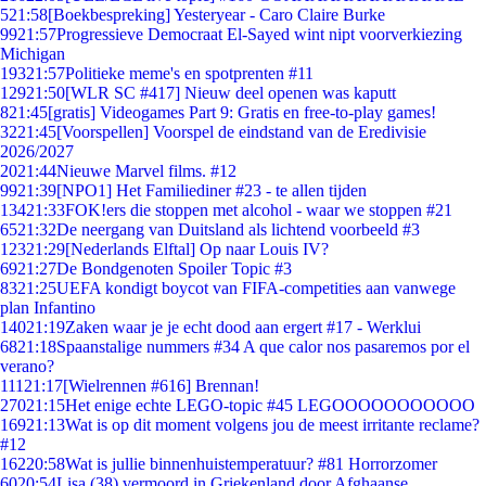
5
21:58
[Boekbespreking] Yesteryear - Caro Claire Burke
99
21:57
Progressieve Democraat El-Sayed wint nipt voorverkiezing
Michigan
193
21:57
Politieke meme's en spotprenten #11
129
21:50
[WLR SC #417] Nieuw deel openen was kaputt
8
21:45
[gratis] Videogames Part 9: Gratis en free-to-play games!
32
21:45
[Voorspellen] Voorspel de eindstand van de Eredivisie
2026/2027
20
21:44
Nieuwe Marvel films. #12
99
21:39
[NPO1] Het Familiediner #23 - te allen tijden
134
21:33
FOK!ers die stoppen met alcohol - waar we stoppen #21
65
21:32
De neergang van Duitsland als lichtend voorbeeld #3
123
21:29
[Nederlands Elftal] Op naar Louis IV?
69
21:27
De Bondgenoten Spoiler Topic #3
83
21:25
UEFA kondigt boycot van FIFA-competities aan vanwege
plan Infantino
140
21:19
Zaken waar je je echt dood aan ergert #17 - Werklui
68
21:18
Spaanstalige nummers #34 A que calor nos pasaremos por el
verano?
111
21:17
[Wielrennen #616] Brennan!
270
21:15
Het enige echte LEGO-topic #45 LEGOOOOOOOOOOO
169
21:13
Wat is op dit moment volgens jou de meest irritante reclame?
#12
162
20:58
Wat is jullie binnenhuistemperatuur? #81 Horrorzomer
60
20:54
Lisa (38) vermoord in Griekenland door Afghaanse