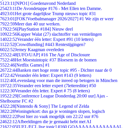
51
23:11
[NPO1] Goedenavond Nederland
254
23:11
De Avondetappe #176 - Met Ellen ten Damme.
49
23:01
Het grote dagelijkse Trump nieuws topic #31
76
23:01
[FOK!Voetbalmanager 2026/2027] #1 We zijn er weer
79
22:59
Meer dan 40 uur werken.
179
22:56
[PlayStation #184] Nieuw deel
109
22:56
Kapper Walat (27) slachtoffer van vernielingen
140
22:52
Verander één letter: Expert #91 (10 letters)
11
22:52
[Crowdfunding] #443 Rentestijgingen?
60
22:52
Jerney Kaagman overleden
255
22:48
[UFO/UAP] #16 The Age of Disclosure
75
22:48
Het Moestuintopic #37 Bloesem in de bomen
55
22:46
[Netflix Games] #1
267
22:44
Banken met hoge rente topic #95 - Dichter naar de 0
47
22:42
Verander één letter: Expert #143 (9 letters)
11
22:40
Levenslang voor man die inreed op betogers in München
197
22:35
Verander een letter expert (7lettereditie) #50
12
22:30
Verander één letter. Expert # 75 (8 letters)
195
22:29
[Conference League Donderdag 20:00 uur] Ajax -
Shelbourne FC #2
43
22:28
[Nintendo & Sony] The Legend of Zelda
38
22:28
Woningtekort: dus ga je woningen slopen, logisch
180
22:22
Post hier zo vaak mogelijk om 22:22 uur #76
246
22:12
Afbeeldingen die je gemaakt hebt met AI
216
22:05
[UEL/ECL live topic] #160 GOAAAAAAAAAAAAAL