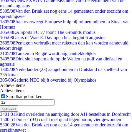
1
05/08
Nieuwe XBOX Game Pass titels voor de eerste helft van de
maand augustus
53
05/08
Van den Brink zet nog eens 14 gemeenten onder toezicht om
spreidingswet
18
05/08
Iran overweegt Europese hulp bij ruimen mijnen in Straat van
Hormuz
3
05/08
EA Sports FC 27 toont The Grounds-modus
1
05/08
Gears of War: E-Day open beta begint 6 augustus
36
05/08
Pentagon verbruikt meer raketten dan kan worden aangevuld,
tekort dreigt
21
05/08
Tanken in België wordt nóg aantrekkelijker
34
05/08
Dirk sluit supermarkt op de Wallen na golf van diefstal en
agressie
13
05/08
Nederlander (23) aangehouden in Duitsland na snelheid van
235 km/u
3
05/08
Gedurfd NEC blijft overeind bij Olympiakos
Actieve items
Actieve items
Scrollbar gebruiken
opslaan
34
01:01
Kind overleden na aanrijding door AH-bestelbus in Dordrecht
15
00:51
Duitser (93) crasht met quad tegen boom, vier gewonden
53
00:28
Van den Brink zet nog eens 14 gemeenten onder toezicht om
spreidingswet