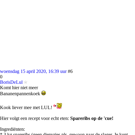
woensdag 15 april 2020, 16:39 uur
#6
0
BorisDeLul
Komt hier niet meer
Bananenpannenkoek
Kook liever mee met LUL!
Hier volgt een recept voor echt eten:
Spareribs op de 'cue!
Ingrediënten:
* 3 kg spareribs (geen diepvries pls, gewoon naar de slager. Je kunt