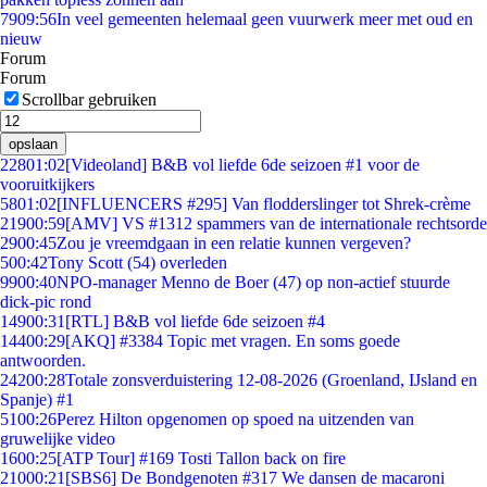
79
09:56
In veel gemeenten helemaal geen vuurwerk meer met oud en
nieuw
Forum
Forum
Scrollbar gebruiken
opslaan
228
01:02
[Videoland] B&B vol liefde 6de seizoen #1 voor de
vooruitkijkers
58
01:02
[INFLUENCERS #295] Van flodderslinger tot Shrek-crème
219
00:59
[AMV] VS #1312 spammers van de internationale rechtsorde
29
00:45
Zou je vreemdgaan in een relatie kunnen vergeven?
5
00:42
Tony Scott (54) overleden
99
00:40
NPO-manager Menno de Boer (47) op non-actief stuurde
dick-pic rond
149
00:31
[RTL] B&B vol liefde 6de seizoen #4
144
00:29
[AKQ] #3384 Topic met vragen. En soms goede
antwoorden.
242
00:28
Totale zonsverduistering 12-08-2026 (Groenland, IJsland en
Spanje) #1
51
00:26
Perez Hilton opgenomen op spoed na uitzenden van
gruwelijke video
16
00:25
[ATP Tour] #169 Tosti Tallon back on fire
210
00:21
[SBS6] De Bondgenoten #317 We dansen de macaroni