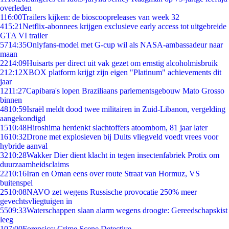
overleden
1
16:00
Trailers kijken: de bioscoopreleases van week 32
4
15:21
Netflix-abonnees krijgen exclusieve early access tot uitgebreide
GTA VI trailer
57
14:35
Onlyfans-model met G-cup wil als NASA-ambassadeur naar
maan
22
14:09
Huisarts per direct uit vak gezet om ernstig alcoholmisbruik
2
12:12
XBOX platform krijgt zijn eigen "Platinum" achievements dit
jaar
12
11:27
Capibara's lopen Braziliaans parlementsgebouw Mato Grosso
binnen
48
10:59
Israël meldt dood twee militairen in Zuid-Libanon, vergelding
aangekondigd
15
10:48
Hiroshima herdenkt slachtoffers atoombom, 81 jaar later
16
10:32
Drone met explosieven bij Duits vliegveld voedt vrees voor
hybride aanval
32
10:28
Wakker Dier dient klacht in tegen insectenfabriek Protix om
duurzaamheidsclaims
22
10:16
Iran en Oman eens over route Straat van Hormuz, VS
buitenspel
25
10:08
NAVO zet wegens Russische provocatie 250% meer
gevechtsvliegtuigen in
55
09:33
Waterschappen slaan alarm wegens droogte: Gereedschapskist
leeg
1
07:00
Forensics: Crime Scene Detective