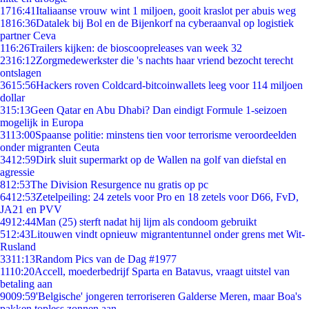
17
16:41
Italiaanse vrouw wint 1 miljoen, gooit kraslot per abuis weg
18
16:36
Datalek bij Bol en de Bijenkorf na cyberaanval op logistiek
partner Ceva
1
16:26
Trailers kijken: de bioscoopreleases van week 32
23
16:12
Zorgmedewerkster die 's nachts haar vriend bezocht terecht
ontslagen
36
15:56
Hackers roven Coldcard-bitcoinwallets leeg voor 114 miljoen
dollar
3
15:13
Geen Qatar en Abu Dhabi? Dan eindigt Formule 1-seizoen
mogelijk in Europa
31
13:00
Spaanse politie: minstens tien voor terrorisme veroordeelden
onder migranten Ceuta
34
12:59
Dirk sluit supermarkt op de Wallen na golf van diefstal en
agressie
8
12:53
The Division Resurgence nu gratis op pc
64
12:53
Zetelpeiling: 24 zetels voor Pro en 18 zetels voor D66, FvD,
JA21 en PVV
49
12:44
Man (25) sterft nadat hij lijm als condoom gebruikt
5
12:43
Litouwen vindt opnieuw migrantentunnel onder grens met Wit-
Rusland
33
11:13
Random Pics van de Dag #1977
11
10:20
Accell, moederbedrijf Sparta en Batavus, vraagt uitstel van
betaling aan
90
09:59
'Belgische' jongeren terroriseren Galderse Meren, maar Boa's
pakken topless zonnen aan