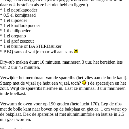
daar ook bestellen als ze het niet hebben liggen.)
* 1 el paprikapoeder
* 0,5 el komijnzaad
* 1 el uipoeder
* 1 el knoflookpoeder
* 1 tl chilipoeder
* 1 el oregano
* 1 el grof zeezout
* 1 el bruine of BASTERDsuiker
* BBQ saus of wat je maar wil aan saus
Dry-rub maken duurt 10 minuten, marineren 3 uur, het bereiden iets
van 2 uur 45 minuten.
Verwijder het membraan van de spareribs (het vlies aan de holle kant).
Stamp met de vijzel (je hebt een vijzel, toch?
) de specerijen en het
zout. Wrijf de spareribs hiermee in. Laat ze minimaal 3 uur marineren
in de koelkast.
Verwarm de oven voor op 190 graden (hete lucht 170). Leg de ribs
met de bolle kant naar boven op de bakplaat en giet ca. 1 cm water op
de bakplaat. Dek de spareribs af met aluminiumfolie en laat ze in 2,5
uur gaar worden.