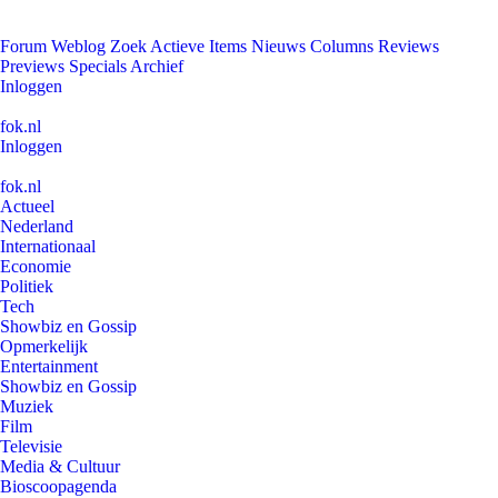
Forum
Weblog
Zoek
Actieve Items
Nieuws
Columns
Reviews
Previews
Specials
Archief
Inloggen
fok.nl
Inloggen
fok.nl
Actueel
Nederland
Internationaal
Economie
Politiek
Tech
Showbiz en Gossip
Opmerkelijk
Entertainment
Showbiz en Gossip
Muziek
Film
Televisie
Media & Cultuur
Bioscoopagenda