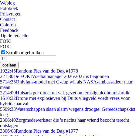
Weblog
Fotoboek
Prijsvragen
Contact
Colofon
Feedback
Tip de redactie
FOK!
FOK!
Scrollbar gebruiken
opslaan
19
22:45
Random Pics van de Dag #1978
2
21:30
De FOK!Voetbalmanager 2026/2027 is begonnen
57
14:35
Onlyfans-model met G-cup wil als NASA-ambassadeur naar
maan
22
14:09
Huisarts per direct uit vak gezet om ernstig alcoholmisbruik
16
10:32
Drone met explosieven bij Duits vliegveld voedt vrees voor
hybride aanval
55
09:33
Waterschappen slaan alarm wegens droogte: Gereedschapskist
leeg
23
06:40
Zorgmedewerkster die 's nachts haar vriend bezocht terecht
ontslagen
33
06/08
Random Pics van de Dag #1977