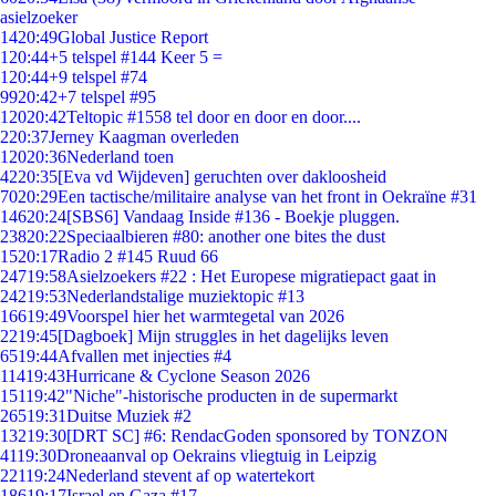
asielzoeker
14
20:49
Global Justice Report
1
20:44
+5 telspel #144 Keer 5 =
1
20:44
+9 telspel #74
99
20:42
+7 telspel #95
120
20:42
Teltopic #1558 tel door en door en door....
2
20:37
Jerney Kaagman overleden
120
20:36
Nederland toen
42
20:35
[Eva vd Wijdeven] geruchten over dakloosheid
70
20:29
Een tactische/militaire analyse van het front in Oekraïne #31
146
20:24
[SBS6] Vandaag Inside #136 - Boekje pluggen.
238
20:22
Speciaalbieren #80: another one bites the dust
15
20:17
Radio 2 #145 Ruud 66
247
19:58
Asielzoekers #22 : Het Europese migratiepact gaat in
242
19:53
Nederlandstalige muziektopic #13
166
19:49
Voorspel hier het warmtegetal van 2026
22
19:45
[Dagboek] Mijn struggles in het dagelijks leven
65
19:44
Afvallen met injecties #4
114
19:43
Hurricane & Cyclone Season 2026
151
19:42
"Niche"-historische producten in de supermarkt
265
19:31
Duitse Muziek #2
132
19:30
[DRT SC] #6: RendacGoden sponsored by TONZON
41
19:30
Droneaanval op Oekrains vliegtuig in Leipzig
221
19:24
Nederland stevent af op watertekort
186
19:17
Israel en Gaza #17