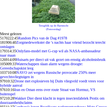
Terugblik op de Hartstocht
(Fotoverslag)
Meest gelezen
51702
22:45
Random Pics van de Dag #1978
1819
06:40
Zorgmedewerkster die 's nachts haar vriend bezocht terecht
ontslagen
1793
14:35
Onlyfans-model met G-cup wil als NASA-ambassadeur
naar maan
1269
14:09
Huisarts per direct uit vak gezet om ernstig alcoholmisbruik
1050
09:33
Waterschappen slaan alarm wegens droogte:
Gereedschapskist leeg
1037
10:08
NAVO zet wegens Russische provocatie 250% meer
gevechtsvliegtuigen in
979
10:32
Drone met explosieven bij Duits vliegveld voedt vrees voor
hybride aanval
976
10:16
Iran en Oman eens over route Straat van Hormuz, VS
buitenspel
972
10:28
Wakker Dier dient klacht in tegen insectenfabriek Protix om
duurzaamheidsclaims
955
11:27
Capibara's lopen Braziliaans parlementsgebouw Mato Grosso