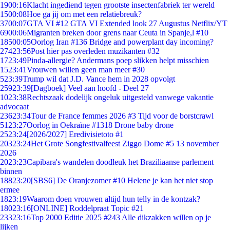
19
00:16
Klacht ingediend tegen grootste insectenfabriek ter wereld
15
00:08
Hoe ga jij om met een relatiebreuk?
37
00:07
GTA VI #12 GTA VI Extended look 27 Augustus Netflix/YT
69
00:06
Migranten breken door grens naar Ceuta in Spanje,l #10
185
00:05
Oorlog Iran #136 Bridge and powerplant day incoming?
274
23:56
Post hier pas overleden muzikanten #32
17
23:49
Pinda-allergie? Andermans poep slikken helpt misschien
15
23:41
Vrouwen willen geen man meer #30
5
23:39
Trump wil dat J.D. Vance hem in 2028 opvolgt
259
23:39
[Dagboek] Veel aan hoofd - Deel 27
10
23:38
Rechtszaak dodelijk ongeluk uitgesteld vanwege vakantie
advocaat
236
23:34
Tour de France femmes 2026 #3 Tijd voor de borstcrawl
51
23:27
Oorlog in Oekraïne #1318 Drone baby drone
25
23:24
[2026/2027] Eredivisietoto #1
203
23:24
Het Grote Songfestivalfeest Ziggo Dome #5 13 november
2026
20
23:23
Capibara's wandelen doodleuk het Braziliaanse parlement
binnen
188
23:20
[SBS6] De Oranjezomer #10 Helene je kan het niet stop
ermee
18
23:19
Waarom doen vrouwen altijd hun telly in de kontzak?
180
23:16
[ONLINE] Roddelpraat Topic #21
233
23:16
Top 2000 Editie 2025 #243 Alle dikzakken willen op je
lijken