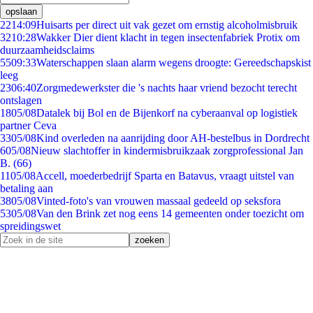
opslaan
22
14:09
Huisarts per direct uit vak gezet om ernstig alcoholmisbruik
32
10:28
Wakker Dier dient klacht in tegen insectenfabriek Protix om
duurzaamheidsclaims
55
09:33
Waterschappen slaan alarm wegens droogte: Gereedschapskist
leeg
23
06:40
Zorgmedewerkster die 's nachts haar vriend bezocht terecht
ontslagen
18
05/08
Datalek bij Bol en de Bijenkorf na cyberaanval op logistiek
partner Ceva
33
05/08
Kind overleden na aanrijding door AH-bestelbus in Dordrecht
6
05/08
Nieuw slachtoffer in kindermisbruikzaak zorgprofessional Jan
B. (66)
11
05/08
Accell, moederbedrijf Sparta en Batavus, vraagt uitstel van
betaling aan
38
05/08
Vinted-foto's van vrouwen massaal gedeeld op seksfora
53
05/08
Van den Brink zet nog eens 14 gemeenten onder toezicht om
spreidingswet