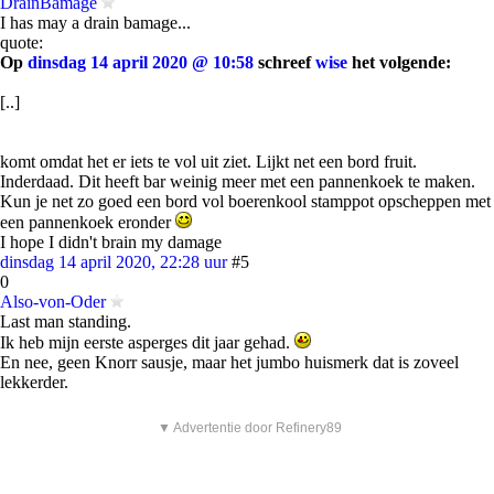
DrainBamage
I has may a drain bamage...
quote:
Op
dinsdag 14 april 2020 @ 10:58
schreef
wise
het volgende:
[..]
komt omdat het er iets te vol uit ziet. Lijkt net een bord fruit.
Inderdaad. Dit heeft bar weinig meer met een pannenkoek te maken.
Kun je net zo goed een bord vol boerenkool stamppot opscheppen met
een pannenkoek eronder
I hope I didn't brain my damage
dinsdag 14 april 2020, 22:28 uur
#5
0
Also-von-Oder
Last man standing.
Ik heb mijn eerste asperges dit jaar gehad.
En nee, geen Knorr sausje, maar het jumbo huismerk dat is zoveel
lekkerder.
▼ Advertentie door Refinery89