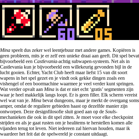
Mina
speelt dus zeker wel leentjebuur met andere games. Kopiëren is
geen probleem, mits je er zelf een unieke draai aan geeft. Dit spel bevat
bijvoorbeeld een
Castlevania
-achtig subwapen-systeem. Net als in
Castlevania kun je bijvoorbeeld een willekeurig gevonden bijl in de
lucht gooien. Echter, Yacht Club heeft maar liefst 15 van dit soort
wapens in het spel gezet en je vindt ook gekke dingen zoals een
vishengel of een boormachine waarmee je veel verder kunt springen.
Wat verder opvalt aan
Mina
is dat er niet echt ‘gratis’ segmenten zijn
waar je heel makkelijk langs loopt. Er is geen filler. Elk scherm vereist
wel wat van je.
Mina
bevat dungeons, maar je merkt de overgang soms
amper, omdat de reguliere gebieden haast op dezelfde manier zijn
ontworpen. Deze designfilosofie sluit goed aan op de
Souls
-
mechanieken die ook in dit spel zitten. Je moet voor elke checkpoint
strijden en als je gaat rusten om je healitems te herstellen komen alle
vijanden terug tot leven. Niet iedereen zal hiervan houden, maar ik
waardeer het feit dat de spelwereld je constant uitdaagt.