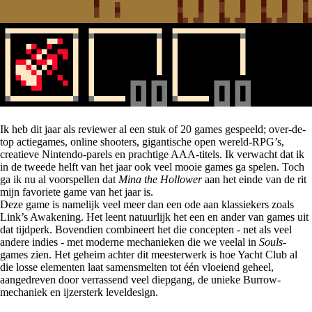
Ik heb dit jaar als reviewer al een stuk of 20 games gespeeld; over-de-
top actiegames, online shooters, gigantische open wereld-RPG’s,
creatieve Nintendo-parels en prachtige AAA-titels. Ik verwacht dat ik
in de tweede helft van het jaar ook veel mooie games ga spelen. Toch
ga ik nu al voorspellen dat
Mina the Hollower
aan het einde van de rit
mijn favoriete game van het jaar is.
Deze game is namelijk veel meer dan een ode aan klassiekers zoals
Link’s Awakening. Het leent natuurlijk het een en ander van games uit
dat tijdperk. Bovendien combineert het die concepten - net als veel
andere indies - met moderne mechanieken die we veelal in
Souls
-
games zien. Het geheim achter dit meesterwerk is hoe Yacht Club al
die losse elementen laat samensmelten tot één vloeiend geheel,
aangedreven door verrassend veel diepgang, de unieke Burrow-
mechaniek en ijzersterk leveldesign.