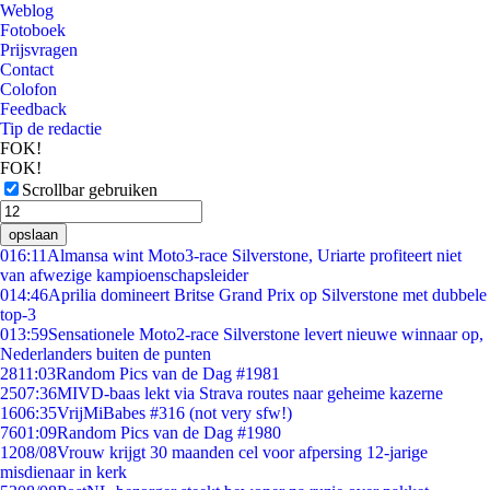
Weblog
Fotoboek
Prijsvragen
Contact
Colofon
Feedback
Tip de redactie
FOK!
FOK!
Scrollbar gebruiken
opslaan
0
16:11
Almansa wint Moto3-race Silverstone, Uriarte profiteert niet
van afwezige kampioenschapsleider
0
14:46
Aprilia domineert Britse Grand Prix op Silverstone met dubbele
top-3
0
13:59
Sensationele Moto2-race Silverstone levert nieuwe winnaar op,
Nederlanders buiten de punten
28
11:03
Random Pics van de Dag #1981
25
07:36
MIVD-baas lekt via Strava routes naar geheime kazerne
16
06:35
VrijMiBabes #316 (not very sfw!)
76
01:09
Random Pics van de Dag #1980
12
08/08
Vrouw krijgt 30 maanden cel voor afpersing 12-jarige
misdienaar in kerk