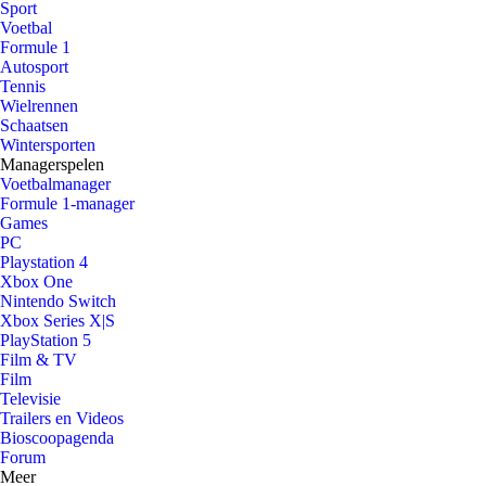
Sport
Voetbal
Formule 1
Autosport
Tennis
Wielrennen
Schaatsen
Wintersporten
Managerspelen
Voetbalmanager
Formule 1-manager
Games
PC
Playstation 4
Xbox One
Nintendo Switch
Xbox Series X|S
PlayStation 5
Film & TV
Film
Televisie
Trailers en Videos
Bioscoopagenda
Forum
Meer