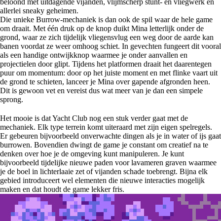
beloond met uitdagende vijanden, vlijmscherp stunt- en vliegwerk en
allerlei sneaky geheimen.
Die unieke Burrow-mechaniek is dan ook de spil waar de hele game
om draait. Met één druk op de knop duikt Mina letterlijk onder de
grond, waar ze zich tijdelijk vliegensvlug een weg door de aarde kan
banen voordat ze weer omhoog schiet. In gevechten fungeert dit vooral
als een handige ontwijkknop waarmee je onder aanvallen en
projectielen door glipt. Tijdens het platformen draait het daarentegen
puur om momentum: door op het juiste moment en met flinke vaart uit
de grond te schieten, lanceer je Mina over gapende afgronden heen.
Dit is gewoon vet en vereist dus wat meer van je dan een simpele
sprong.
Het mooie is dat Yacht Club nog een stuk verder gaat met de
mechaniek. Elk type terrein komt uiteraard met zijn eigen spelregels.
Er gebeuren bijvoorbeeld onverwachte dingen als je in water of ijs gaat
burrowen. Bovendien dwingt de game je constant om creatief na te
denken over hoe je de omgeving kunt manipuleren. Je kunt
bijvoorbeeld tijdelijke nieuwe paden voor lavameren graven waarmee
je de boel in lichterlaaie zet of vijanden schade toebrengt. Bijna elk
gebied introduceert wel elementen die nieuwe interacties mogelijk
maken en dat houdt de game lekker fris.