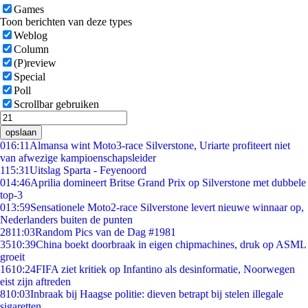
Games
Toon berichten van deze types
Weblog
Column
(P)review
Special
Poll
Scrollbar gebruiken
opslaan
0
16:11
Almansa wint Moto3-race Silverstone, Uriarte profiteert niet
van afwezige kampioenschapsleider
1
15:31
Uitslag Sparta - Feyenoord
0
14:46
Aprilia domineert Britse Grand Prix op Silverstone met dubbele
top-3
0
13:59
Sensationele Moto2-race Silverstone levert nieuwe winnaar op,
Nederlanders buiten de punten
28
11:03
Random Pics van de Dag #1981
35
10:39
China boekt doorbraak in eigen chipmachines, druk op ASML
groeit
16
10:24
FIFA ziet kritiek op Infantino als desinformatie, Noorwegen
eist zijn aftreden
8
10:03
Inbraak bij Haagse politie: dieven betrapt bij stelen illegale
sigaretten