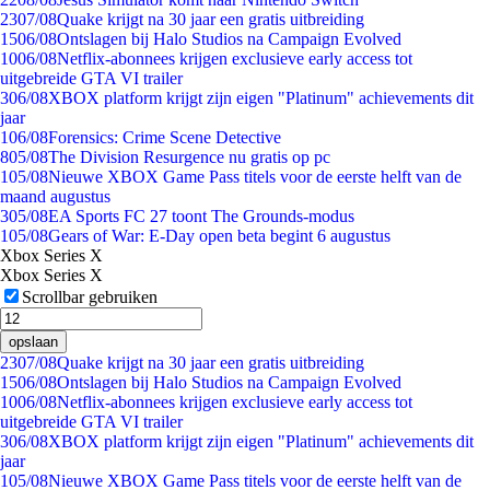
23
07/08
Quake krijgt na 30 jaar een gratis uitbreiding
15
06/08
Ontslagen bij Halo Studios na Campaign Evolved
10
06/08
Netflix-abonnees krijgen exclusieve early access tot
uitgebreide GTA VI trailer
3
06/08
XBOX platform krijgt zijn eigen "Platinum" achievements dit
jaar
1
06/08
Forensics: Crime Scene Detective
8
05/08
The Division Resurgence nu gratis op pc
1
05/08
Nieuwe XBOX Game Pass titels voor de eerste helft van de
maand augustus
3
05/08
EA Sports FC 27 toont The Grounds-modus
1
05/08
Gears of War: E-Day open beta begint 6 augustus
Xbox Series X
Xbox Series X
Scrollbar gebruiken
opslaan
23
07/08
Quake krijgt na 30 jaar een gratis uitbreiding
15
06/08
Ontslagen bij Halo Studios na Campaign Evolved
10
06/08
Netflix-abonnees krijgen exclusieve early access tot
uitgebreide GTA VI trailer
3
06/08
XBOX platform krijgt zijn eigen "Platinum" achievements dit
jaar
1
05/08
Nieuwe XBOX Game Pass titels voor de eerste helft van de