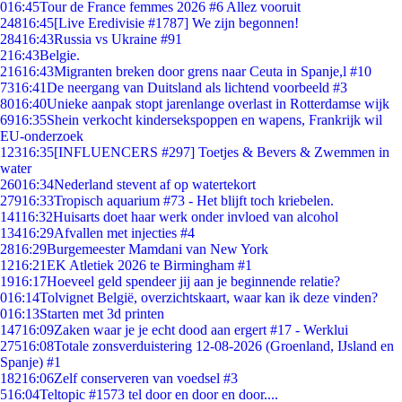
0
16:45
Tour de France femmes 2026 #6 Allez vooruit
248
16:45
[Live Eredivisie #1787] We zijn begonnen!
284
16:43
Russia vs Ukraine #91
2
16:43
Belgie.
216
16:43
Migranten breken door grens naar Ceuta in Spanje,l #10
73
16:41
De neergang van Duitsland als lichtend voorbeeld #3
80
16:40
Unieke aanpak stopt jarenlange overlast in Rotterdamse wijk
69
16:35
Shein verkocht kindersekspoppen en wapens, Frankrijk wil
EU-onderzoek
123
16:35
[INFLUENCERS #297] Toetjes & Bevers & Zwemmen in
water
260
16:34
Nederland stevent af op watertekort
279
16:33
Tropisch aquarium #73 - Het blijft toch kriebelen.
141
16:32
Huisarts doet haar werk onder invloed van alcohol
134
16:29
Afvallen met injecties #4
28
16:29
Burgemeester Mamdani van New York
12
16:21
EK Atletiek 2026 te Birmingham #1
19
16:17
Hoeveel geld spendeer jij aan je beginnende relatie?
0
16:14
Tolvignet België, overzichtskaart, waar kan ik deze vinden?
0
16:13
Starten met 3d printen
147
16:09
Zaken waar je je echt dood aan ergert #17 - Werklui
275
16:08
Totale zonsverduistering 12-08-2026 (Groenland, IJsland en
Spanje) #1
182
16:06
Zelf conserveren van voedsel #3
5
16:04
Teltopic #1573 tel door en door en door....