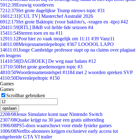
59
12:39
Eeuwig voortleven
72
12:37
Het grote dagelijkse Trump nieuws topic #31
160
12:31
[CUL TV] Masterchef Australië 2026
69
12:17
Het grote Baktopic (voor bakfoto's, -vragen en -tips) #42
204
11:59
[RTL] B&B vol liefde 6de seizoen #4
154
11:54
Sterren toen en nu #11
129
11:12
Post hier zo vaak mogelijk om 11:11 #39 Vanz11
140
11:08
Meisjesnamenlepeltopic #367 LOOOOL LAPO
146
11:01
Jonge Cambridge professor stapt op na claims over plagiaat
en leugens
114
10:58
[DAGBOEK] De weg naar balans #12
137
10:50
Het grote goedemorgen topic #3
48
10:50
Woordensamenstelspel #1184 met 2 woorden spreken SVP
41
10:50
Dierenlepeltopic #150
Games
Games
Scrollbar gebruiken
opslaan
22
08/08
Jesus Simulator komt naar Nintendo Switch
23
07/08
Quake krijgt na 30 jaar een gratis uitbreiding
19
06/08
PS5-doos waarschuwt voor einde fysieke games
10
06/08
Netflix-abonnees krijgen exclusieve early access tot
uitgebreide GTA VI trailer