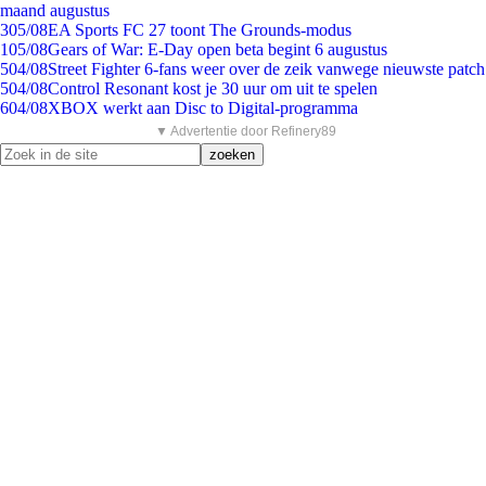
maand augustus
3
05/08
EA Sports FC 27 toont The Grounds-modus
1
05/08
Gears of War: E-Day open beta begint 6 augustus
5
04/08
Street Fighter 6-fans weer over de zeik vanwege nieuwste patch
5
04/08
Control Resonant kost je 30 uur om uit te spelen
6
04/08
XBOX werkt aan Disc to Digital-programma
▼ Advertentie door Refinery89