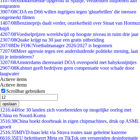
11
07/08
Smokkelbende opgerold in Spanje, verdienden miljoenen aan
migranten
39
07/08
CDA en D66 willen ingrijpen tegen 'gluurbrillen' die mensen
ongemerkt filmen
14
07/08
Benzineprijs daalt verder, onzekerheid over Straat van Hormuz
blijft
42
07/08
Voedselprijzen wereldwijd op hoogste niveau in ruim drie jaar
23
07/08
Quake krijgt na 30 jaar een gratis uitbreiding
2
07/08
De FOK!Voetbalmanager 2026/2027 is begonnen
72
07/08
Meer agressie tegen een andersluidende politieke mening, laat
jij je intimideren?
32
07/08
Amsterdams dierenasiel DOA overspoeld met babykonijntjes
29
07/08
Kabinet geeft bedrijven geen compensatie voor schade door
laagwater
Actieve items
Actieve items
Scrollbar gebruiken
opslaan
12
16:44
Hoe 30 landen zich voorbereiden op mogelijke oorlog met
China en Noord-Korea
35
16:38
China boekt doorbraak in eigen chipmachines, druk op ASML
groeit
25
16:35
MIVD-baas lekt via Strava routes naar geheime kazerne
66
16:35
EU bekritiseert Meta en TikTok om verspreiden desinformatie