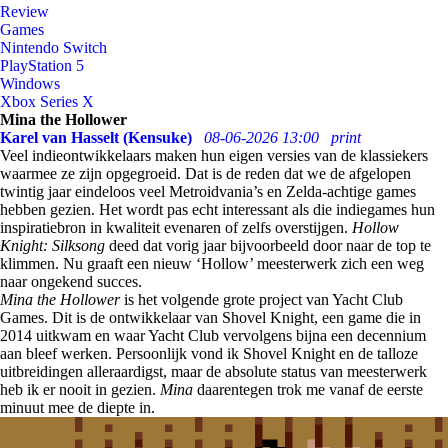
Review
Games
Nintendo Switch
PlayStation 5
Windows
Xbox Series X
Mina the Hollower
Karel van Hasselt (Kensuke)
08-06-2026 13:00
print
Veel indieontwikkelaars maken hun eigen versies van de klassiekers
waarmee ze zijn opgegroeid. Dat is de reden dat we de afgelopen
twintig jaar eindeloos veel Metroidvania’s en Zelda-achtige games
hebben gezien. Het wordt pas echt interessant als die indiegames hun
inspiratiebron in kwaliteit evenaren of zelfs overstijgen.
Hollow
Knight: Silksong
deed dat vorig jaar bijvoorbeeld door naar de top te
klimmen. Nu graaft een nieuw ‘Hollow’ meesterwerk zich een weg
naar ongekend succes.
Mina the Hollower
is het volgende grote project van Yacht Club
Games. Dit is de ontwikkelaar van Shovel Knight, een game die in
2014 uitkwam en waar Yacht Club vervolgens bijna een decennium
aan bleef werken. Persoonlijk vond ik Shovel Knight en de talloze
uitbreidingen alleraardigst, maar de absolute status van meesterwerk
heb ik er nooit in gezien.
Mina
daarentegen trok me vanaf de eerste
minuut mee de diepte in.