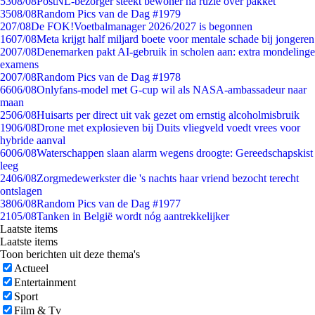
53
08/08
PostNL-bezorger steekt bewoner na ruzie over pakket
35
08/08
Random Pics van de Dag #1979
2
07/08
De FOK!Voetbalmanager 2026/2027 is begonnen
16
07/08
Meta krijgt half miljard boete voor mentale schade bij jongeren
20
07/08
Denemarken pakt AI-gebruik in scholen aan: extra mondelinge
examens
20
07/08
Random Pics van de Dag #1978
66
06/08
Onlyfans-model met G-cup wil als NASA-ambassadeur naar
maan
25
06/08
Huisarts per direct uit vak gezet om ernstig alcoholmisbruik
19
06/08
Drone met explosieven bij Duits vliegveld voedt vrees voor
hybride aanval
60
06/08
Waterschappen slaan alarm wegens droogte: Gereedschapskist
leeg
24
06/08
Zorgmedewerkster die 's nachts haar vriend bezocht terecht
ontslagen
38
06/08
Random Pics van de Dag #1977
21
05/08
Tanken in België wordt nóg aantrekkelijker
Laatste items
Laatste items
Toon berichten uit deze thema's
Actueel
Entertainment
Sport
Film & Tv