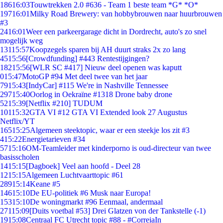
186
16:03
Touwtrekken 2.0 #636 - Team 1 beste team *G* *O*
197
16:01
Milky Road Brewery: van hobbybrouwen naar huurbrouwen
#3
24
16:01
Weer een parkeergarage dicht in Dordrecht, auto's zo snel
mogelijk weg
131
15:57
Koopzegels sparen bij AH duurt straks 2x zo lang
45
15:56
[Crowdfunding] #443 Rentestijgingen?
182
15:56
[WLR SC #417] Nieuw deel openen was kaputt
0
15:47
MotoGP #94 Met deel twee van het jaar
79
15:43
[IndyCar] #115 We're in Nashville Tennessee
297
15:40
Oorlog in Oekraïne #1318 Drone baby drone
52
15:39
[Netflix #210] TUDUM
101
15:32
GTA VI #12 GTA VI Extended look 27 Augustus
Netflix/YT
165
15:25
Algemeen steektopic, waar er een steekje los zit #3
4
15:22
Energietarieven #34
57
15:16
OM-Teamleider met kinderporno is oud-directeur van twee
basisscholen
14
15:15
[Dagboek] Veel aan hoofd - Deel 28
12
15:15
Algemeen Luchtvaarttopic #61
289
15:14
Keane #5
146
15:10
De EU-politiek #6 Musk naar Europa!
153
15:10
De woningmarkt #96 Eenmaal, andermaal
271
15:09
[Duits voetbal #53] Drei Glatzen von der Tankstelle (-1)
19
15:08
Centraal FC Utrecht topic #88 - #CorreiaIn