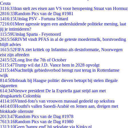
Ceuta
31
16:33
Iran stelt zes eisen aan VS voor heropening Straat van Hormuz
28
16:33
Random Pics van de Dag #1981
14
16:15
Uitslag PSV - Fortuna Sittard
72
16:01
Meer agressie tegen een andersluidende politieke mening, laat
jij je intimideren?
1
15:59
Uitslag Sparta - Feyenoord
26
15:56
RIVM vindt PFAS in al de geteste moedermelk, borstvoeding
blijft advies
16
15:52
FIFA ziet kritiek op Infantino als desinformatie, Noorwegen
eist zijn aftreden
24
15:52
Long live the 7th of October
51
15:47
Trump wil dat J.D. Vance hem in 2028 opvolgt
21
15:44
Nachtelijk gebiedsverbod brengt rust terug in Rotterdamse
wijk
8
14:50
Inbraak bij Haagse politie: dieven betrapt bij stelen illegale
sigaretten
6
14:34
Nieuwe president De la Espriella gaat strijd aan met
drugskartels Colombia
41
14:16
Vinted-foto's van vrouwen massaal gedeeld op seksfora
44
14:03
Houthi's vallen Saoedi-Arabië en Jemen aan, dreigen met
blokkade olieroute
20
13:47
Random Pics van de Dag #1978
76
13:16
Random Pics van de Dag #1980
13
13:10
Geen 'happy end' bij seksdate via Kinky.nl