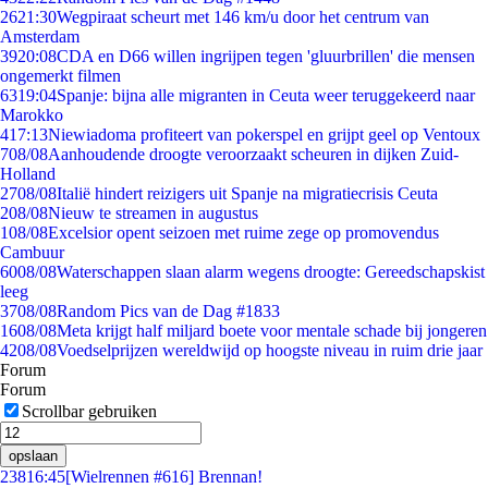
26
21:30
Wegpiraat scheurt met 146 km/u door het centrum van
Amsterdam
39
20:08
CDA en D66 willen ingrijpen tegen 'gluurbrillen' die mensen
ongemerkt filmen
63
19:04
Spanje: bijna alle migranten in Ceuta weer teruggekeerd naar
Marokko
4
17:13
Niewiadoma profiteert van pokerspel en grijpt geel op Ventoux
7
08/08
Aanhoudende droogte veroorzaakt scheuren in dijken Zuid-
Holland
27
08/08
Italië hindert reizigers uit Spanje na migratiecrisis Ceuta
2
08/08
Nieuw te streamen in augustus
1
08/08
Excelsior opent seizoen met ruime zege op promovendus
Cambuur
60
08/08
Waterschappen slaan alarm wegens droogte: Gereedschapskist
leeg
37
08/08
Random Pics van de Dag #1833
16
08/08
Meta krijgt half miljard boete voor mentale schade bij jongeren
42
08/08
Voedselprijzen wereldwijd op hoogste niveau in ruim drie jaar
Forum
Forum
Scrollbar gebruiken
opslaan
238
16:45
[Wielrennen #616] Brennan!