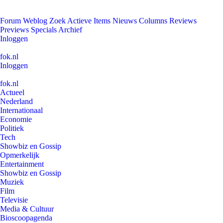
Forum
Weblog
Zoek
Actieve Items
Nieuws
Columns
Reviews
Previews
Specials
Archief
Inloggen
fok.nl
Inloggen
fok.nl
Actueel
Nederland
Internationaal
Economie
Politiek
Tech
Showbiz en Gossip
Opmerkelijk
Entertainment
Showbiz en Gossip
Muziek
Film
Televisie
Media & Cultuur
Bioscoopagenda