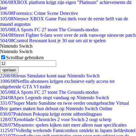
3
06/08
XBOX platform krijgt zijn eigen "Platinum" achievements dit
jaar
1
06/08
Forensics: Crime Scene Detective
1
05/08
Nieuwe XBOX Game Pass titels voor de eerste helft van de
maand augustus
3
05/08
EA Sports FC 27 toont The Grounds-modus
5
04/08
Street Fighter 6-fans weer over de zeik vanwege nieuwste patch
5
04/08
Control Resonant kost je 30 uur om uit te spelen
Nintendo Switch
Nintendo Switch
Scrollbar gebruiken
opslaan
22
08/08
Jesus Simulator komt naar Nintendo Switch
10
06/08
Netflix-abonnees krijgen exclusieve early access tot
uitgebreide GTA VI trailer
3
05/08
EA Sports FC 27 toont The Grounds-modus
2
04/08
Apex Legends stopt vandaag op Nintendo Switch
3
31/07
Super Mario Sunshine en twee eerder onuitgebrachte Virtual
Boy games maken hun debuut op Nintendo Switch Online
0
30/07
Pokémon Pokopia krijgt eerste uitbreidingpass
1
28/07
Xenoblade Chronicles 2 voor Switch 2 oogt scherp
6
28/07
Miyamoto: spelers kijken niet meer alleen naar specificaties
11
25/07
Volledig werkende Famicombox ontdekt in Japans liefdeshotel
0
22/07
FromSoftware stelt registraties open voor netwerktest van de