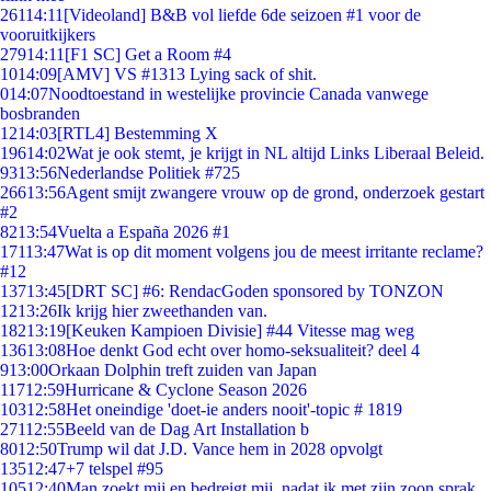
261
14:11
[Videoland] B&B vol liefde 6de seizoen #1 voor de
vooruitkijkers
279
14:11
[F1 SC] Get a Room #4
10
14:09
[AMV] VS #1313 Lying sack of shit.
0
14:07
Noodtoestand in westelijke provincie Canada vanwege
bosbranden
12
14:03
[RTL4] Bestemming X
196
14:02
Wat je ook stemt, je krijgt in NL altijd Links Liberaal Beleid.
93
13:56
Nederlandse Politiek #725
266
13:56
Agent smijt zwangere vrouw op de grond, onderzoek gestart
#2
82
13:54
Vuelta a España 2026 #1
171
13:47
Wat is op dit moment volgens jou de meest irritante reclame?
#12
137
13:45
[DRT SC] #6: RendacGoden sponsored by TONZON
12
13:26
Ik krijg hier zweethanden van.
182
13:19
[Keuken Kampioen Divisie] #44 Vitesse mag weg
136
13:08
Hoe denkt God echt over homo-seksualiteit? deel 4
9
13:00
Orkaan Dolphin treft zuiden van Japan
117
12:59
Hurricane & Cyclone Season 2026
103
12:58
Het oneindige 'doet-ie anders nooit'-topic # 1819
271
12:55
Beeld van de Dag Art Installation b
80
12:50
Trump wil dat J.D. Vance hem in 2028 opvolgt
135
12:47
+7 telspel #95
105
12:40
Man zoekt mij en bedreigt mij, nadat ik met zijn zoon sprak