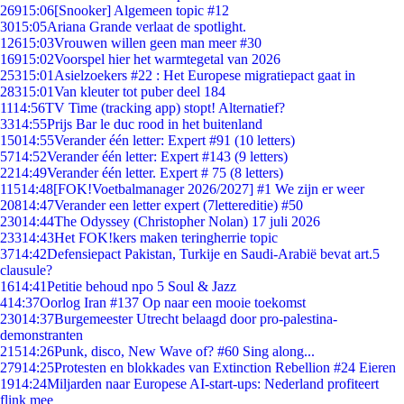
269
15:06
[Snooker] Algemeen topic #12
30
15:05
Ariana Grande verlaat de spotlight.
126
15:03
Vrouwen willen geen man meer #30
169
15:02
Voorspel hier het warmtegetal van 2026
253
15:01
Asielzoekers #22 : Het Europese migratiepact gaat in
283
15:01
Van kleuter tot puber deel 184
11
14:56
TV Time (tracking app) stopt! Alternatief?
33
14:55
Prijs Bar le duc rood in het buitenland
150
14:55
Verander één letter: Expert #91 (10 letters)
57
14:52
Verander één letter: Expert #143 (9 letters)
22
14:49
Verander één letter. Expert # 75 (8 letters)
115
14:48
[FOK!Voetbalmanager 2026/2027] #1 We zijn er weer
208
14:47
Verander een letter expert (7lettereditie) #50
230
14:44
The Odyssey (Christopher Nolan) 17 juli 2026
233
14:43
Het FOK!kers maken teringherrie topic
37
14:42
Defensiepact Pakistan, Turkije en Saudi-Arabië bevat art.5
clausule?
16
14:41
Petitie behoud npo 5 Soul & Jazz
4
14:37
Oorlog Iran #137 Op naar een mooie toekomst
230
14:37
Burgemeester Utrecht belaagd door pro-palestina-
demonstranten
215
14:26
Punk, disco, New Wave of? #60 Sing along...
279
14:25
Protesten en blokkades van Extinction Rebellion #24 Eieren
19
14:24
Miljarden naar Europese AI-start-ups: Nederland profiteert
flink mee