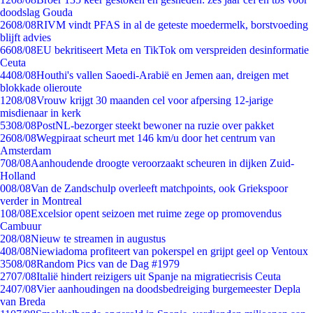
doodslag Gouda
26
08/08
RIVM vindt PFAS in al de geteste moedermelk, borstvoeding
blijft advies
66
08/08
EU bekritiseert Meta en TikTok om verspreiden desinformatie
Ceuta
44
08/08
Houthi's vallen Saoedi-Arabië en Jemen aan, dreigen met
blokkade olieroute
12
08/08
Vrouw krijgt 30 maanden cel voor afpersing 12-jarige
misdienaar in kerk
53
08/08
PostNL-bezorger steekt bewoner na ruzie over pakket
26
08/08
Wegpiraat scheurt met 146 km/u door het centrum van
Amsterdam
7
08/08
Aanhoudende droogte veroorzaakt scheuren in dijken Zuid-
Holland
0
08/08
Van de Zandschulp overleeft matchpoints, ook Griekspoor
verder in Montreal
1
08/08
Excelsior opent seizoen met ruime zege op promovendus
Cambuur
2
08/08
Nieuw te streamen in augustus
4
08/08
Niewiadoma profiteert van pokerspel en grijpt geel op Ventoux
35
08/08
Random Pics van de Dag #1979
27
07/08
Italië hindert reizigers uit Spanje na migratiecrisis Ceuta
24
07/08
Vier aanhoudingen na doodsbedreiging burgemeester Depla
van Breda