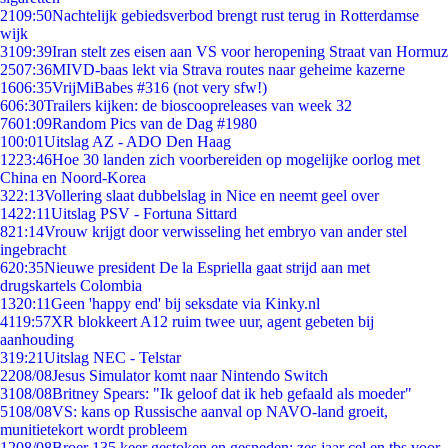
21
09:50
Nachtelijk gebiedsverbod brengt rust terug in Rotterdamse
wijk
31
09:39
Iran stelt zes eisen aan VS voor heropening Straat van Hormuz
25
07:36
MIVD-baas lekt via Strava routes naar geheime kazerne
16
06:35
VrijMiBabes #316 (not very sfw!)
6
06:30
Trailers kijken: de bioscoopreleases van week 32
76
01:09
Random Pics van de Dag #1980
1
00:01
Uitslag AZ - ADO Den Haag
12
23:46
Hoe 30 landen zich voorbereiden op mogelijke oorlog met
China en Noord-Korea
3
22:13
Vollering slaat dubbelslag in Nice en neemt geel over
14
22:11
Uitslag PSV - Fortuna Sittard
8
21:14
Vrouw krijgt door verwisseling het embryo van ander stel
ingebracht
6
20:35
Nieuwe president De la Espriella gaat strijd aan met
drugskartels Colombia
13
20:11
Geen 'happy end' bij seksdate via Kinky.nl
41
19:57
XR blokkeert A12 ruim twee uur, agent gebeten bij
aanhouding
3
19:21
Uitslag NEC - Telstar
22
08/08
Jesus Simulator komt naar Nintendo Switch
31
08/08
Britney Spears: "Ik geloof dat ik heb gefaald als moeder"
51
08/08
VS: kans op Russische aanval op NAVO-land groeit,
munitietekort wordt probleem
12
08/08
Broer 135 keer gestoken en gesneden: zes jaar cel en tbs voor