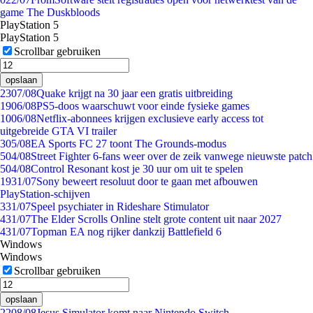
game The Duskbloods
PlayStation 5
PlayStation 5
Scrollbar gebruiken
opslaan
23
07/08
Quake krijgt na 30 jaar een gratis uitbreiding
19
06/08
PS5-doos waarschuwt voor einde fysieke games
10
06/08
Netflix-abonnees krijgen exclusieve early access tot
uitgebreide GTA VI trailer
3
05/08
EA Sports FC 27 toont The Grounds-modus
5
04/08
Street Fighter 6-fans weer over de zeik vanwege nieuwste patch
5
04/08
Control Resonant kost je 30 uur om uit te spelen
19
31/07
Sony beweert resoluut door te gaan met afbouwen
PlayStation-schijven
3
31/07
Speel psychiater in Rideshare Stimulator
4
31/07
The Elder Scrolls Online stelt grote content uit naar 2027
4
31/07
Topman EA nog rijker dankzij Battlefield 6
Windows
Windows
Scrollbar gebruiken
opslaan
22
08/08
Jesus Simulator komt naar Nintendo Switch