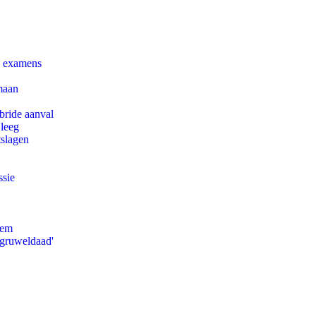
e examens
maan
bride aanval
 leeg
tslagen
ssie
eem
'gruweldaad'