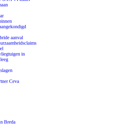
maan
ar
binnen
g aangekondigd
bride aanval
duurzaamheidsclaims
el
iegtuigen in
 leeg
tslagen
rtner Ceva
an Breda