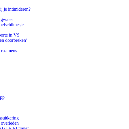
ij je intimideren?
agwater
pelschilmesje
oorte in VS
pen doorbreken'
e examens
app
suitkering
d overleden
e GTA VI trailer