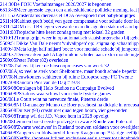
2
14:30
De FOK!Voetbalmanager 2026/2027 is begonnen
65
13:48
Meer agressie tegen een andersluidende politieke mening, laat j
31
11:52
Amsterdams dierenasiel DOA overspoeld met babykonijntjes
25
11:46
Kabinet geeft bedrijven geen compensatie voor schade door la
23
11:14
OM eist TBS tegen verwarde man die agenten stak met aardap
30
11:08
Tropische hitte keert zondag terug met lokaal 32 graden
30
10:12
Trump grijpt weer in op automatisch staatsburgerschap bij geb
55
09:51
Dikke Van Dale neemt 'vulvalippen' op: 'stigma op schaamlip
14
09:40
Meta krijgt half miljard boete voor mentale schade bij jongeren
24
09:37
Denemarken pakt AI-gebruik in scholen aan: extra mondeling
25
09:05
Peter Faber (82) overleden
7
07/08
Trailers kijken: de bioscoopreleases van week 32
0
07/08
Ajax veel te sterk voor Shelbourne, maar houdt schade beperkt
1
07/08
Nieuwkomers schitteren bij ruime Europese zege FC Twente
19
07/08
Random Pics van de Dag #1978
15
06/08
Ontslagen bij Halo Studios na Campaign Evolved
19
06/08
PS5-doos waarschuwt voor einde fysieke games
2
06/08
Le Court wint na nerveuze finale, Pieterse derde
29
06/08
NPO-manager Menno de Boer geschorst na dickpic in groeps
38
06/08
Duitser (93) crasht met quad tegen boom, vier gewonden
47
06/08
Trump wil dat J.D. Vance hem in 2028 opvolgt
1
06/08
Lemmen boekt eerste profzege in zware Ronde van Polen-rit
24
06/08
'Zwarte weduwes' in Rusland trouwen soldaten voor overlijden
14
06/08
Zangeres en Idols-jurylid Jerney Kaagman op 79-jarige leeftij
10
06/08
Netflix-abonnees krijgen exclusieve early access tot uitgebreid