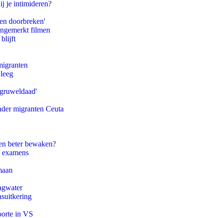
ij je intimideren?
pen doorbreken'
ongemerkt filmen
blijft
migranten
 leeg
'gruweldaad'
onder migranten Ceuta
en beter bewaken?
e examens
maan
agwater
suitkering
oorte in VS