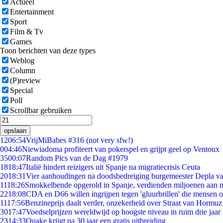
Actueel
Entertainment
Sport
Film & Tv
Games
Toon berichten van deze types
Weblog
Column
(P)review
Special
Poll
Scrollbar gebruiken
opslaan
12
06:54
VrijMiBabes #316 (not very sfw!)
0
04:46
Niewiadoma profiteert van pokerspel en grijpt geel op Ventoux
35
00:07
Random Pics van de Dag #1979
18
18:47
Italië hindert reizigers uit Spanje na migratiecrisis Ceuta
20
18:31
Vier aanhoudingen na doodsbedreiging burgemeester Depla v
11
18:26
Smokkelbende opgerold in Spanje, verdienden miljoenen aan 
22
18:08
CDA en D66 willen ingrijpen tegen 'gluurbrillen' die mensen 
11
17:56
Benzineprijs daalt verder, onzekerheid over Straat van Hormuz b
30
17:47
Voedselprijzen wereldwijd op hoogste niveau in ruim drie jaar
23
14:33
Quake krijgt na 30 jaar een gratis uitbreiding