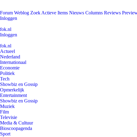
Forum
Weblog
Zoek
Actieve Items
Nieuws
Columns
Reviews
Previe
Inloggen
fok.nl
Inloggen
fok.nl
Actueel
Nederland
Internationaal
Economie
Politiek
Tech
Showbiz en Gossip
Opmerkelijk
Entertainment
Showbiz en Gossip
Muziek
Film
Televisie
Media & Cultuur
Bioscoopagenda
Sport