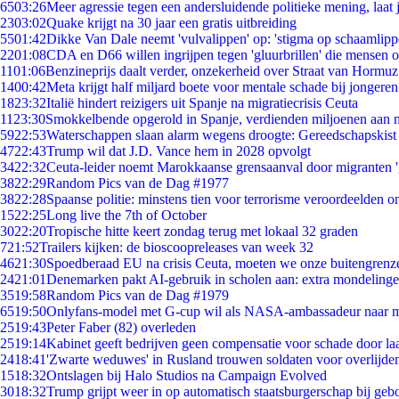
65
03:26
Meer agressie tegen een andersluidende politieke mening, laat j
23
03:02
Quake krijgt na 30 jaar een gratis uitbreiding
55
01:42
Dikke Van Dale neemt 'vulvalippen' op: 'stigma op schaamlip
22
01:08
CDA en D66 willen ingrijpen tegen 'gluurbrillen' die mensen 
11
01:06
Benzineprijs daalt verder, onzekerheid over Straat van Hormuz 
14
00:42
Meta krijgt half miljard boete voor mentale schade bij jongeren
18
23:32
Italië hindert reizigers uit Spanje na migratiecrisis Ceuta
11
23:30
Smokkelbende opgerold in Spanje, verdienden miljoenen aan 
59
22:53
Waterschappen slaan alarm wegens droogte: Gereedschapskist
47
22:43
Trump wil dat J.D. Vance hem in 2028 opvolgt
34
22:32
Ceuta-leider noemt Marokkaanse grensaanval door migranten 
38
22:29
Random Pics van de Dag #1977
38
22:28
Spaanse politie: minstens tien voor terrorisme veroordeelden 
15
22:25
Long live the 7th of October
30
22:20
Tropische hitte keert zondag terug met lokaal 32 graden
7
21:52
Trailers kijken: de bioscoopreleases van week 32
46
21:30
Spoedberaad EU na crisis Ceuta, moeten we onze buitengrenz
24
21:01
Denemarken pakt AI-gebruik in scholen aan: extra mondeling
35
19:58
Random Pics van de Dag #1979
65
19:50
Onlyfans-model met G-cup wil als NASA-ambassadeur naar 
25
19:43
Peter Faber (82) overleden
25
19:14
Kabinet geeft bedrijven geen compensatie voor schade door la
24
18:41
'Zwarte weduwes' in Rusland trouwen soldaten voor overlijden
15
18:32
Ontslagen bij Halo Studios na Campaign Evolved
30
18:32
Trump grijpt weer in op automatisch staatsburgerschap bij geb