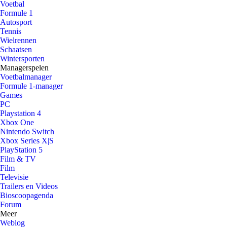
Voetbal
Formule 1
Autosport
Tennis
Wielrennen
Schaatsen
Wintersporten
Managerspelen
Voetbalmanager
Formule 1-manager
Games
PC
Playstation 4
Xbox One
Nintendo Switch
Xbox Series X|S
PlayStation 5
Film & TV
Film
Televisie
Trailers en Videos
Bioscoopagenda
Forum
Meer
Weblog