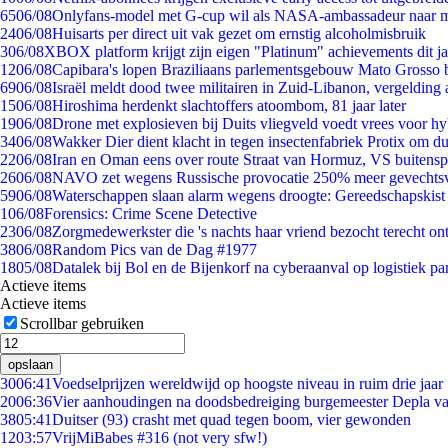
65
06/08
Onlyfans-model met G-cup wil als NASA-ambassadeur naar 
24
06/08
Huisarts per direct uit vak gezet om ernstig alcoholmisbruik
3
06/08
XBOX platform krijgt zijn eigen "Platinum" achievements dit ja
12
06/08
Capibara's lopen Braziliaans parlementsgebouw Mato Grosso 
69
06/08
Israël meldt dood twee militairen in Zuid-Libanon, vergeldin
15
06/08
Hiroshima herdenkt slachtoffers atoombom, 81 jaar later
19
06/08
Drone met explosieven bij Duits vliegveld voedt vrees voor hy
34
06/08
Wakker Dier dient klacht in tegen insectenfabriek Protix om 
22
06/08
Iran en Oman eens over route Straat van Hormuz, VS buitensp
26
06/08
NAVO zet wegens Russische provocatie 250% meer gevechtsvl
59
06/08
Waterschappen slaan alarm wegens droogte: Gereedschapskist
1
06/08
Forensics: Crime Scene Detective
23
06/08
Zorgmedewerkster die 's nachts haar vriend bezocht terecht on
38
06/08
Random Pics van de Dag #1977
18
05/08
Datalek bij Bol en de Bijenkorf na cyberaanval op logistiek pa
Actieve items
Actieve items
Scrollbar gebruiken
opslaan
30
06:41
Voedselprijzen wereldwijd op hoogste niveau in ruim drie jaar
20
06:36
Vier aanhoudingen na doodsbedreiging burgemeester Depla v
38
05:41
Duitser (93) crasht met quad tegen boom, vier gewonden
12
03:57
VrijMiBabes #316 (not very sfw!)