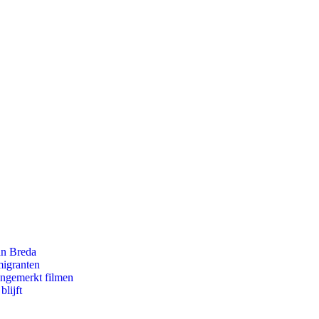
an Breda
migranten
ongemerkt filmen
lijft