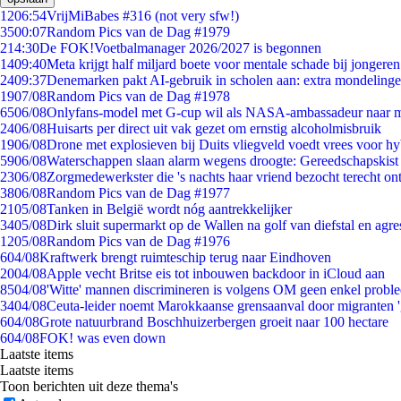
12
06:54
VrijMiBabes #316 (not very sfw!)
35
00:07
Random Pics van de Dag #1979
2
14:30
De FOK!Voetbalmanager 2026/2027 is begonnen
14
09:40
Meta krijgt half miljard boete voor mentale schade bij jongeren
24
09:37
Denemarken pakt AI-gebruik in scholen aan: extra mondeling
19
07/08
Random Pics van de Dag #1978
65
06/08
Onlyfans-model met G-cup wil als NASA-ambassadeur naar 
24
06/08
Huisarts per direct uit vak gezet om ernstig alcoholmisbruik
19
06/08
Drone met explosieven bij Duits vliegveld voedt vrees voor hy
59
06/08
Waterschappen slaan alarm wegens droogte: Gereedschapskist
23
06/08
Zorgmedewerkster die 's nachts haar vriend bezocht terecht on
38
06/08
Random Pics van de Dag #1977
21
05/08
Tanken in België wordt nóg aantrekkelijker
34
05/08
Dirk sluit supermarkt op de Wallen na golf van diefstal en agre
12
05/08
Random Pics van de Dag #1976
6
04/08
Kraftwerk brengt ruimteschip terug naar Eindhoven
20
04/08
Apple vecht Britse eis tot inbouwen backdoor in iCloud aan
85
04/08
'Witte' mannen discrimineren is volgens OM geen enkel probl
34
04/08
Ceuta-leider noemt Marokkaanse grensaanval door migranten 
6
04/08
Grote natuurbrand Boschhuizerbergen groeit naar 100 hectare
6
04/08
FOK! was even down
Laatste items
Laatste items
Toon berichten uit deze thema's