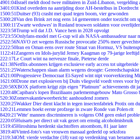
49
01:04
Israël meldt dood twee militairen in Zuid-Libanon, vergeldin
34
01:01
Kind overleden na aanrijding door AH-bestelbus in Dordrecht
15
00:51
Duitser (93) crasht met quad tegen boom, vier gewonden
53
00:28
Van den Brink zet nog eens 14 gemeenten onder toezicht om s
13
00:11
'Zwarte weduwes' in Rusland trouwen soldaten voor overlijden
32
23:58
Trump wil dat J.D. Vance hem in 2028 opvolgt
57
23:55
Onlyfans-model met G-cup wil als NASA-ambassadeur naar 
25
22:56
NAVO zet wegens Russische provocatie 250% meer gevechtsvl
22
22:50
Iran en Oman eens over route Straat van Hormuz, VS buitensp
11
22:41
Zangeres en Idols-jurylid Jerney Kaagman op 79-jarige leeftijd
2
22:17
Le Court wint na nerveuze finale, Pieterse derde
4
21:38
Netflix-abonnees krijgen exclusieve early access tot uitgebreide
55
21:25
Waterschappen slaan alarm wegens droogte: Gereedschapskist
45
21:00
Progressieve Democraat El-Sayed wint nipt voorverkiezing M
16
21:00
Drone met explosieven bij Duits vliegveld voedt vrees voor hy
2
20:58
XBOX platform krijgt zijn eigen "Platinum" achievements dit ja
12
20:48
Capibara's lopen Braziliaans parlementsgebouw Mato Grosso 
5
20:30
Zomervakantieweerbericht: aanhoudend zomers
32
20:25
Wakker Dier dient klacht in tegen insectenfabriek Protix om 
1
20:21
Lemmen boekt eerste profzege in zware Ronde van Polen-rit
84
20:21
'Witte' mannen discrimineren is volgens OM geen enkel probl
22
20:05
Huisarts per direct uit vak gezet om ernstig alcoholmisbruik
15
19:45
Hiroshima herdenkt slachtoffers atoombom, 81 jaar later
38
19:40
Vinted-foto's van vrouwen massaal gedeeld op seksfora
21
19:34
OM: vierde verdachte (18) vast op verdenking van beramen aa