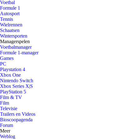
Voetbal
Formule 1
Autosport
Tennis
Wielrennen
Schaatsen
Wintersporten
Managerspelen
Voetbalmanager
Formule 1-manager
Games
PC
Playstation 4
Xbox One
Nintendo Switch
Xbox Series X|S
PlayStation 5
Film & TV
Film
Televisie
Trailers en Videos
Bioscoopagenda
Forum
Meer
Weblog