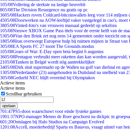
1
05/08
Vollering de sterkste na lastige heuvelrit
8
05/08
The Division Resurgence nu gratis op pc
36
05/08
Hackers roven Coldcard-bitcoinwallets leeg voor 114 miljoen d
45
05/08
Doorwerken na AOW-leeftijd vaker vastgelegd in cao's, moet
38
05/08
Vinted-foto's van vrouwen massaal gedeeld op seksfora
1
05/08
Nieuwe XBOX Game Pass titels voor de eerste helft van de ma
53
05/08
Van den Brink zet nog eens 14 gemeenten onder toezicht om s
18
05/08
Iran overweegt Europese hulp bij ruimen mijnen in Straat va
3
05/08
EA Sports FC 27 toont The Grounds-modus
1
05/08
Gears of War: E-Day open beta begint 6 augustus
36
05/08
Pentagon verbruikt meer raketten dan kan worden aangevuld, t
21
05/08
Tanken in België wordt nóg aantrekkelijker
34
05/08
Dirk sluit supermarkt op de Wallen na golf van diefstal en agre
13
05/08
Nederlander (23) aangehouden in Duitsland na snelheid van 
3
05/08
Gedurfd NEC blijft overeind bij Olympiakos
Actieve items
Actieve items
Scrollbar gebruiken
opslaan
7
01:47
PS5-doos waarschuwt voor einde fysieke games
19
01:37
NPO-manager Menno de Boer geschorst na dickpic in groeps
6
01:20
Ontslagen bij Halo Studios na Campaign Evolved
12
01:08
Accell, moederbedrijf Sparta en Batavus, vraagt uitstel van bet