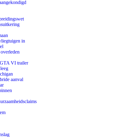
g aangekondigd
preidingswet
suitkering
maan
iegtuigen in
el
 overleden
 GTA VI trailer
 leeg
ichigan
bride aanval
ar
binnen
duurzaamheidsclaims
eem
nslag