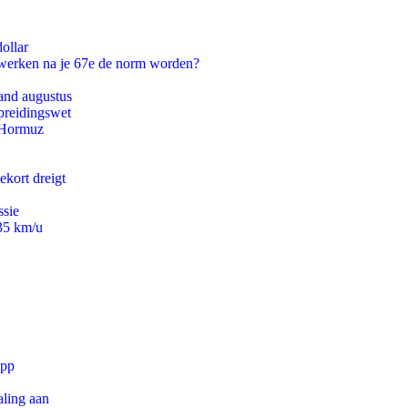
ollar
 werken na je 67e de norm worden?
and augustus
preidingswet
n Hormuz
ekort dreigt
ssie
235 km/u
app
aling aan