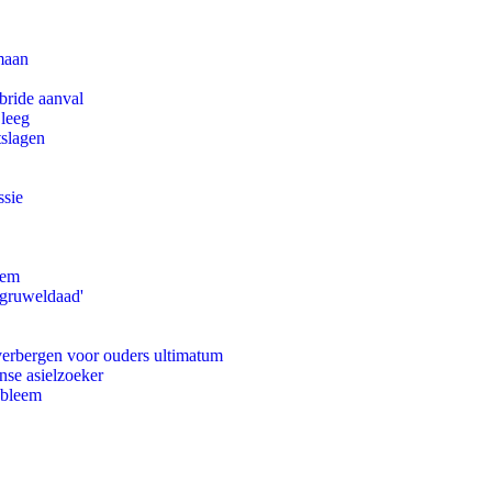
maan
bride aanval
 leeg
tslagen
ssie
eem
'gruweldaad'
 verbergen voor ouders ultimatum
nse asielzoeker
obleem