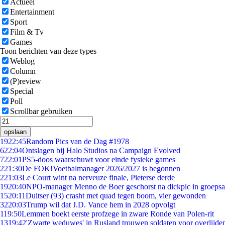
Actueel
Entertainment
Sport
Film & Tv
Games
Toon berichten van deze types
Weblog
Column
(P)review
Special
Poll
Scrollbar gebruiken
opslaan
19
22:45
Random Pics van de Dag #1978
6
22:04
Ontslagen bij Halo Studios na Campaign Evolved
7
22:01
PS5-doos waarschuwt voor einde fysieke games
2
21:30
De FOK!Voetbalmanager 2026/2027 is begonnen
2
21:03
Le Court wint na nerveuze finale, Pieterse derde
19
20:40
NPO-manager Menno de Boer geschorst na dickpic in groeps
15
20:11
Duitser (93) crasht met quad tegen boom, vier gewonden
32
20:03
Trump wil dat J.D. Vance hem in 2028 opvolgt
1
19:50
Lemmen boekt eerste profzege in zware Ronde van Polen-rit
13
19:42
'Zwarte weduwes' in Rusland trouwen soldaten voor overlijden