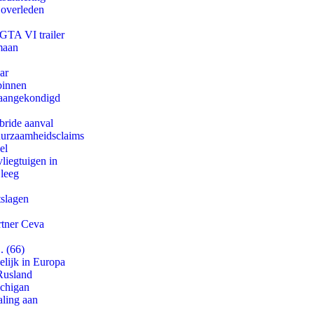
 overleden
 GTA VI trailer
maan
ar
binnen
g aangekondigd
bride aanval
duurzaamheidsclaims
el
iegtuigen in
 leeg
tslagen
rtner Ceva
. (66)
lijk in Europa
Rusland
ichigan
aling aan