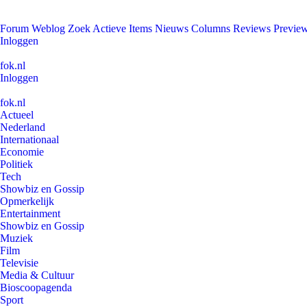
Forum
Weblog
Zoek
Actieve Items
Nieuws
Columns
Reviews
Previe
Inloggen
fok.nl
Inloggen
fok.nl
Actueel
Nederland
Internationaal
Economie
Politiek
Tech
Showbiz en Gossip
Opmerkelijk
Entertainment
Showbiz en Gossip
Muziek
Film
Televisie
Media & Cultuur
Bioscoopagenda
Sport