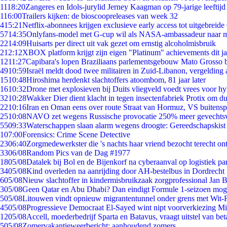
11
18:20
Zangeres en Idols-jurylid Jerney Kaagman op 79-jarige leeftijd
1
16:00
Trailers kijken: de bioscoopreleases van week 32
4
15:21
Netflix-abonnees krijgen exclusieve early access tot uitgebreide
57
14:35
Onlyfans-model met G-cup wil als NASA-ambassadeur naar 
22
14:09
Huisarts per direct uit vak gezet om ernstig alcoholmisbruik
2
12:12
XBOX platform krijgt zijn eigen "Platinum" achievements dit ja
12
11:27
Capibara's lopen Braziliaans parlementsgebouw Mato Grosso 
49
10:59
Israël meldt dood twee militairen in Zuid-Libanon, vergeldin
15
10:48
Hiroshima herdenkt slachtoffers atoombom, 81 jaar later
16
10:32
Drone met explosieven bij Duits vliegveld voedt vrees voor hy
32
10:28
Wakker Dier dient klacht in tegen insectenfabriek Protix om 
22
10:16
Iran en Oman eens over route Straat van Hormuz, VS buitensp
25
10:08
NAVO zet wegens Russische provocatie 250% meer gevechtsvl
55
09:33
Waterschappen slaan alarm wegens droogte: Gereedschapskist
1
07:00
Forensics: Crime Scene Detective
23
06:40
Zorgmedewerkster die 's nachts haar vriend bezocht terecht on
33
06/08
Random Pics van de Dag #1977
18
05/08
Datalek bij Bol en de Bijenkorf na cyberaanval op logistiek pa
34
05/08
Kind overleden na aanrijding door AH-bestelbus in Dordrecht
6
05/08
Nieuw slachtoffer in kindermisbruikzaak zorgprofessional Jan B
3
05/08
Geen Qatar en Abu Dhabi? Dan eindigt Formule 1-seizoen moge
5
05/08
Litouwen vindt opnieuw migrantentunnel onder grens met Wit-
45
05/08
Progressieve Democraat El-Sayed wint nipt voorverkiezing M
12
05/08
Accell, moederbedrijf Sparta en Batavus, vraagt uitstel van bet
5
05/08
Zomervakantieweerbericht: aanhoudend zomers