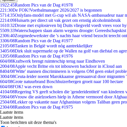
19
22:45
Random Pics van de Dag #1978
2
21:30
De FOK!Voetbalmanager 2026/2027 is begonnen
57
14:35
Onlyfans-model met G-cup wil als NASA-ambassadeur naar 
22
14:09
Huisarts per direct uit vak gezet om ernstig alcoholmisbruik
16
10:32
Drone met explosieven bij Duits vliegveld voedt vrees voor hy
55
09:33
Waterschappen slaan alarm wegens droogte: Gereedschapskist
23
06:40
Zorgmedewerkster die 's nachts haar vriend bezocht terecht on
33
06/08
Random Pics van de Dag #1977
21
05/08
Tanken in België wordt nóg aantrekkelijker
34
05/08
Dirk sluit supermarkt op de Wallen na golf van diefstal en agre
12
05/08
Random Pics van de Dag #1976
6
04/08
Kraftwerk brengt ruimteschip terug naar Eindhoven
20
04/08
Apple vecht Britse eis tot inbouwen backdoor in iCloud aan
84
04/08
'Witte' mannen discrimineren is volgens OM geen enkel probl
30
04/08
Ceuta-leider noemt Marokkaanse grensaanval door migranten 
6
04/08
Grote natuurbrand Boschhuizerbergen groeit naar 100 hectare
6
04/08
FOK! was even down
41
04/08
Regering VS geeft scholen die 'genderidentiteit' van kinderen
59
04/08
Vrouw die asielzoekers hielp in Athene vermoord door Afghaa
25
04/08
Lekker op vakantie naar Afghanistan volgens Taliban geen pr
23
04/08
Random Pics van de Dag #1975
Laatste items
Laatste items
Toon berichten uit deze thema's