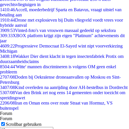
gevechtsvliegtuigen in
14
10:46
Accell, moederbedrijf Sparta en Batavus, vraagt uitstel van
betaling aan
19
10:44
Drone met explosieven bij Duits vliegveld voedt vrees voor
hybride aanval
39
09:53
Vinted-foto's van vrouwen massaal gedeeld op seksfora
3
09:33
XBOX platform krijgt zijn eigen "Platinum" achievements dit
jaar
46
09:22
Progressieve Democraat El-Sayed wint nipt voorverkiezing
Michigan
34
08:18
Wakker Dier dient klacht in tegen insectenfabriek Protix om
duurzaamheidsclaims
85
04:44
'Witte' mannen discrimineren is volgens OM geen enkel
probleem
27
07/08
Doden bij Oekraïense droneaanvallen op Moskou en Sint-
Petersburg
34
07/08
Kind overleden na aanrijding door AH-bestelbus in Dordrecht
53
07/08
Van den Brink zet nog eens 14 gemeenten onder toezicht om
spreidingswet
22
06/08
Iran en Oman eens over route Straat van Hormuz, VS
buitenspel
Forum
Forum
Scrollbar gebruiken