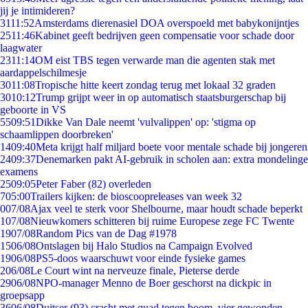
jij je intimideren?
31
11:52
Amsterdams dierenasiel DOA overspoeld met babykonijntjes
25
11:46
Kabinet geeft bedrijven geen compensatie voor schade door
laagwater
23
11:14
OM eist TBS tegen verwarde man die agenten stak met
aardappelschilmesje
30
11:08
Tropische hitte keert zondag terug met lokaal 32 graden
30
10:12
Trump grijpt weer in op automatisch staatsburgerschap bij
geboorte in VS
55
09:51
Dikke Van Dale neemt 'vulvalippen' op: 'stigma op
schaamlippen doorbreken'
14
09:40
Meta krijgt half miljard boete voor mentale schade bij jongeren
24
09:37
Denemarken pakt AI-gebruik in scholen aan: extra mondelinge
examens
25
09:05
Peter Faber (82) overleden
7
05:00
Trailers kijken: de bioscoopreleases van week 32
0
07/08
Ajax veel te sterk voor Shelbourne, maar houdt schade beperkt
1
07/08
Nieuwkomers schitteren bij ruime Europese zege FC Twente
19
07/08
Random Pics van de Dag #1978
15
06/08
Ontslagen bij Halo Studios na Campaign Evolved
19
06/08
PS5-doos waarschuwt voor einde fysieke games
2
06/08
Le Court wint na nerveuze finale, Pieterse derde
29
06/08
NPO-manager Menno de Boer geschorst na dickpic in
groepsapp
36
06/08
Duitser (93) crasht met quad tegen boom, vier gewonden