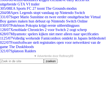
uitgebreide GTA VI trailer
3
05/08
EA Sports FC 27 toont The Grounds-modus
2
04/08
Apex Legends stopt vandaag op Nintendo Switch
3
31/07
Super Mario Sunshine en twee eerder onuitgebrachte Virtual
Boy games maken hun debuut op Nintendo Switch Online
0
30/07
Pokémon Pokopia krijgt eerste uitbreidingpass
1
28/07
Xenoblade Chronicles 2 voor Switch 2 oogt scherp
6
28/07
Miyamoto: spelers kijken niet meer alleen naar specificaties
11
25/07
Volledig werkende Famicombox ontdekt in Japans liefdeshotel
0
22/07
FromSoftware stelt registraties open voor netwerktest van de
game The Duskbloods
3
21/07
Splatoon Raiders
▼ Advertentie door Refinery89