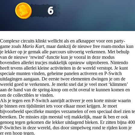
Complexe circuits klinkt wellicht als en afknapper voor een party-
game zoals
Mario Kart
, maar dankzij de nieuwe free roam-modus kun
je lekker op je gemak alle parcours uitvoerig verkennen. Met behulp
van de nieuwe ‘rewind’-functie kun je vooral in deze modus
bovendien allerlei trucjes makkelijk opnieuw uitproberen. Nintendo
heeft tevens allerlei kleine activiteiten in de wereld verstopt. Je kunt
speciale munten vinden, geheime panelen activeren en P-Switch
uitdagingen aangaan. De eerste twee elementen dwingen je om de
wereld goed te verkennen. Je merkt snel dat je veel moet ‘klimmen’
aan de hand van de spring-knop om echt overal te kunnen komen en
om de collectibles te vinden.
Als je tegen een P-Switch aanrijdt activeer je een korte missie waarin
je binnen een tijdslimiet iets voor elkaar moet krijgen. Je moet
bijvoorbeeld specifieke muntjes verzamelen of een speciaal doel zien te
bereiken. De missies zijn meestal vrij makkelijk, maar ik ben er ook
genoeg tegen gekomen die lekker uitdagend bleken. Er zitten bijna 400
P-Switches in deze wereld, dus door simpelweg rond te rijden kom je
er een hoop tegen.