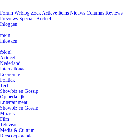
Forum
Weblog
Zoek
Actieve Items
Nieuws
Columns
Reviews
Previews
Specials
Archief
Inloggen
fok.nl
Inloggen
fok.nl
Actueel
Nederland
Internationaal
Economie
Politiek
Tech
Showbiz en Gossip
Opmerkelijk
Entertainment
Showbiz en Gossip
Muziek
Film
Televisie
Media & Cultuur
Bioscoopagenda