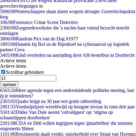
26
06/08
NAVO zet wegens Russische provocatie 250% meer
gevechtsvliegtuigen in
59
06/08
Waterschappen slaan alarm wegens droogte: Gereedschapskist
leeg
1
06/08
Forensics: Crime Scene Detective
23
06/08
Zorgmedewerkster die 's nachts haar vriend bezocht terecht
ontslagen
38
06/08
Random Pics van de Dag #1977
18
05/08
Datalek bij Bol en de Bijenkorf na cyberaanval op logistiek
partner Ceva
34
05/08
Kind overleden na aanrijding door AH-bestelbus in Dordrecht
Actieve items
Actieve items
Scrollbar gebruiken
opslaan
65
03:26
Meer agressie tegen een andersluidende politieke mening, laat
jij je intimideren?
23
03:02
Quake krijgt na 30 jaar een gratis uitbreiding
29
01:55
Voedselprijzen wereldwijd op hoogste niveau in ruim drie jaar
55
01:42
Dikke Van Dale neemt 'vulvalippen' op: 'stigma op
schaamlippen doorbreken'
22
01:08
CDA en D66 willen ingrijpen tegen 'gluurbrillen' die mensen
ongemerkt filmen
11
01:06
Benzineprijs daalt verder, onzekerheid over Straat van Hormuz