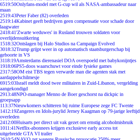
65
19:50
Onlyfans-model met G-cup wil als NASA-ambassadeur naar
maan
25
19:43
Peter Faber (82) overleden
25
19:14
Kabinet geeft bedrijven geen compensatie voor schade door
laagwater
24
18:41
'Zwarte weduwes' in Rusland trouwen soldaten voor
overlijdensuitkering
15
18:32
Ontslagen bij Halo Studios na Campaign Evolved
30
18:32
Trump grijpt weer in op automatisch staatsburgerschap bij
geboorte in VS
31
18:19
Amsterdams dierenasiel DOA overspoeld met babykonijntjes
19
18:06
PS5-doos waarschuwt voor einde fysieke games
23
17:58
OM eist TBS tegen verwarde man die agenten stak met
aardappelschilmesje
69
15:03
Israël meldt dood twee militairen in Zuid-Libanon, vergelding
aangekondigd
29
13:48
NPO-manager Menno de Boer geschorst na dickpic in
groepsapp
1
13:37
Nieuwkomers schitteren bij ruime Europese zege FC Twente
14
12:19
Zangeres en Idols-jurylid Jerney Kaagman op 79-jarige leeftijd
overleden
24
12:00
Huisarts per direct uit vak gezet om ernstig alcoholmisbruik
10
11:41
Netflix-abonnees krijgen exclusieve early access tot
uitgebreide GTA VI trailer
26
10:54
NAVO zet wegens Russische provocatie 250% meer