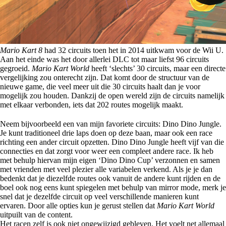
Mario Kart 8
had 32 circuits toen het in 2014 uitkwam voor de Wii U.
Aan het einde was het door allerlei DLC tot maar liefst 96 circuits
gegroeid.
Mario Kart World
heeft ‘slechts’ 30 circuits, maar een directe
vergelijking zou onterecht zijn. Dat komt door de structuur van de
nieuwe game, die veel meer uit die 30 circuits haalt dan je voor
mogelijk zou houden. Dankzij de open wereld zijn de circuits namelijk
met elkaar verbonden, iets dat 202 routes mogelijk maakt.
Neem bijvoorbeeld een van mijn favoriete circuits: Dino Dino Jungle.
Je kunt traditioneel drie laps doen op deze baan, maar ook een race
richting een ander circuit opzetten. Dino Dino Jungle heeft vijf van die
connecties en dat zorgt voor weer een compleet andere race. Ik heb
met behulp hiervan mijn eigen ‘Dino Dino Cup’ verzonnen en samen
met vrienden met veel plezier alle variabelen verkend. Als je je dan
bedenkt dat je diezelfde routes ook vanuit de andere kunt rijden en de
boel ook nog eens kunt spiegelen met behulp van mirror mode, merk je
snel dat je dezelfde circuit op veel verschillende manieren kunt
ervaren. Door alle opties kun je gerust stellen dat
Mario Kart World
uitpuilt van de content.
Het racen zelf is ook niet ongewijzigd gebleven. Het voelt net allemaal