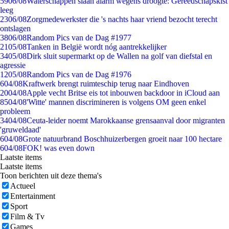
59
06/08
Waterschappen slaan alarm wegens droogte: Gereedschapskist
leeg
23
06/08
Zorgmedewerkster die 's nachts haar vriend bezocht terecht
ontslagen
38
06/08
Random Pics van de Dag #1977
21
05/08
Tanken in België wordt nóg aantrekkelijker
34
05/08
Dirk sluit supermarkt op de Wallen na golf van diefstal en
agressie
12
05/08
Random Pics van de Dag #1976
6
04/08
Kraftwerk brengt ruimteschip terug naar Eindhoven
20
04/08
Apple vecht Britse eis tot inbouwen backdoor in iCloud aan
85
04/08
'Witte' mannen discrimineren is volgens OM geen enkel
probleem
34
04/08
Ceuta-leider noemt Marokkaanse grensaanval door migranten
'gruweldaad'
6
04/08
Grote natuurbrand Boschhuizerbergen groeit naar 100 hectare
6
04/08
FOK! was even down
Laatste items
Laatste items
Toon berichten uit deze thema's
Actueel
Entertainment
Sport
Film & Tv
Games