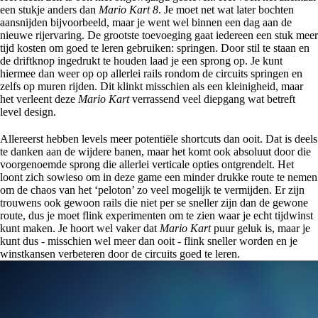
een stukje anders dan
Mario Kart 8
. Je moet net wat later bochten
aansnijden bijvoorbeeld, maar je went wel binnen een dag aan de
nieuwe rijervaring. De grootste toevoeging gaat iedereen een stuk meer
tijd kosten om goed te leren gebruiken: springen. Door stil te staan en
de driftknop ingedrukt te houden laad je een sprong op. Je kunt
hiermee dan weer op op allerlei rails rondom de circuits springen en
zelfs op muren rijden. Dit klinkt misschien als een kleinigheid, maar
het verleent deze
Mario Kart
verrassend veel diepgang wat betreft
level design.
Allereerst hebben levels meer potentiële shortcuts dan ooit. Dat is deels
te danken aan de wijdere banen, maar het komt ook absoluut door die
voorgenoemde sprong die allerlei verticale opties ontgrendelt. Het
loont zich sowieso om in deze game een minder drukke route te nemen
om de chaos van het ‘peloton’ zo veel mogelijk te vermijden. Er zijn
trouwens ook gewoon rails die niet per se sneller zijn dan de gewone
route, dus je moet flink experimenten om te zien waar je echt tijdwinst
kunt maken. Je hoort wel vaker dat
Mario Kart
puur geluk is, maar je
kunt dus - misschien wel meer dan ooit - flink sneller worden en je
winstkansen verbeteren door de circuits goed te leren.