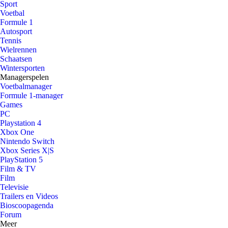
Sport
Voetbal
Formule 1
Autosport
Tennis
Wielrennen
Schaatsen
Wintersporten
Managerspelen
Voetbalmanager
Formule 1-manager
Games
PC
Playstation 4
Xbox One
Nintendo Switch
Xbox Series X|S
PlayStation 5
Film & TV
Film
Televisie
Trailers en Videos
Bioscoopagenda
Forum
Meer