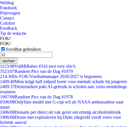
Weblog
Fotoboek
Prijsvragen
Contact
Colofon
Feedback
Tip de redactie
FOK!
FOK!
Scrollbar gebruiken
opslaan
11
23:08
VrijMiBabes #316 (not very sfw!)
35
23:07
Random Pics van de Dag #1979
2
14:30
De FOK!Voetbalmanager 2026/2027 is begonnen
14
09:40
Meta krijgt half miljard boete voor mentale schade bij jongeren
24
09:37
Denemarken pakt AI-gebruik in scholen aan: extra mondelinge
examens
19
07/08
Random Pics van de Dag #1978
65
06/08
Onlyfans-model met G-cup wil als NASA-ambassadeur naar
maan
24
06/08
Huisarts per direct uit vak gezet om ernstig alcoholmisbruik
19
06/08
Drone met explosieven bij Duits vliegveld voedt vrees voor
hybride aanval