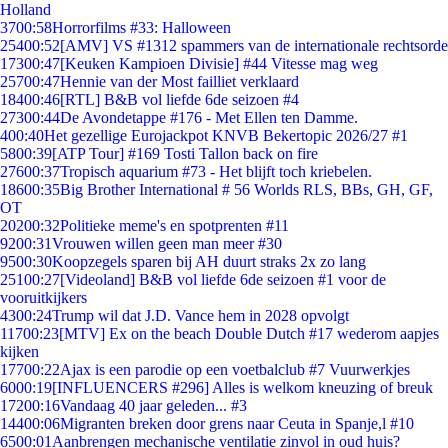
Holland
37
00:58
Horrorfilms #33: Halloween
254
00:52
[AMV] VS #1312 spammers van de internationale rechtsorde
173
00:47
[Keuken Kampioen Divisie] #44 Vitesse mag weg
257
00:47
Hennie van der Most failliet verklaard
184
00:46
[RTL] B&B vol liefde 6de seizoen #4
273
00:44
De Avondetappe #176 - Met Ellen ten Damme.
4
00:40
Het gezellige Eurojackpot KNVB Bekertopic 2026/27 #1
58
00:39
[ATP Tour] #169 Tosti Tallon back on fire
276
00:37
Tropisch aquarium #73 - Het blijft toch kriebelen.
186
00:35
Big Brother International # 56 Worlds RLS, BBs, GH, GF,
OT
202
00:32
Politieke meme's en spotprenten #11
92
00:31
Vrouwen willen geen man meer #30
95
00:30
Koopzegels sparen bij AH duurt straks 2x zo lang
251
00:27
[Videoland] B&B vol liefde 6de seizoen #1 voor de
vooruitkijkers
43
00:24
Trump wil dat J.D. Vance hem in 2028 opvolgt
117
00:23
[MTV] Ex on the beach Double Dutch #17 wederom aapjes
kijken
177
00:22
Ajax is een parodie op een voetbalclub #7 Vuurwerkjes
60
00:19
[INFLUENCERS #296] Alles is welkom kneuzing of breuk
172
00:16
Vandaag 40 jaar geleden... #3
144
00:06
Migranten breken door grens naar Ceuta in Spanje,l #10
65
00:01
Aanbrengen mechanische ventilatie zinvol in oud huis?