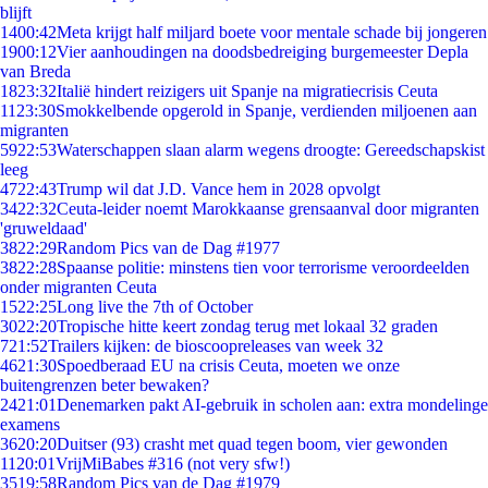
blijft
14
00:42
Meta krijgt half miljard boete voor mentale schade bij jongeren
19
00:12
Vier aanhoudingen na doodsbedreiging burgemeester Depla
van Breda
18
23:32
Italië hindert reizigers uit Spanje na migratiecrisis Ceuta
11
23:30
Smokkelbende opgerold in Spanje, verdienden miljoenen aan
migranten
59
22:53
Waterschappen slaan alarm wegens droogte: Gereedschapskist
leeg
47
22:43
Trump wil dat J.D. Vance hem in 2028 opvolgt
34
22:32
Ceuta-leider noemt Marokkaanse grensaanval door migranten
'gruweldaad'
38
22:29
Random Pics van de Dag #1977
38
22:28
Spaanse politie: minstens tien voor terrorisme veroordeelden
onder migranten Ceuta
15
22:25
Long live the 7th of October
30
22:20
Tropische hitte keert zondag terug met lokaal 32 graden
7
21:52
Trailers kijken: de bioscoopreleases van week 32
46
21:30
Spoedberaad EU na crisis Ceuta, moeten we onze
buitengrenzen beter bewaken?
24
21:01
Denemarken pakt AI-gebruik in scholen aan: extra mondelinge
examens
36
20:20
Duitser (93) crasht met quad tegen boom, vier gewonden
11
20:01
VrijMiBabes #316 (not very sfw!)
35
19:58
Random Pics van de Dag #1979