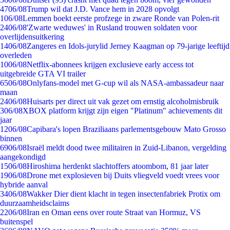
47
06/08
Trump wil dat J.D. Vance hem in 2028 opvolgt
1
06/08
Lemmen boekt eerste profzege in zware Ronde van Polen-rit
24
06/08
'Zwarte weduwes' in Rusland trouwen soldaten voor
overlijdensuitkering
14
06/08
Zangeres en Idols-jurylid Jerney Kaagman op 79-jarige leeftijd
overleden
10
06/08
Netflix-abonnees krijgen exclusieve early access tot
uitgebreide GTA VI trailer
65
06/08
Onlyfans-model met G-cup wil als NASA-ambassadeur naar
maan
24
06/08
Huisarts per direct uit vak gezet om ernstig alcoholmisbruik
3
06/08
XBOX platform krijgt zijn eigen "Platinum" achievements dit
jaar
12
06/08
Capibara's lopen Braziliaans parlementsgebouw Mato Grosso
binnen
69
06/08
Israël meldt dood twee militairen in Zuid-Libanon, vergelding
aangekondigd
15
06/08
Hiroshima herdenkt slachtoffers atoombom, 81 jaar later
19
06/08
Drone met explosieven bij Duits vliegveld voedt vrees voor
hybride aanval
34
06/08
Wakker Dier dient klacht in tegen insectenfabriek Protix om
duurzaamheidsclaims
22
06/08
Iran en Oman eens over route Straat van Hormuz, VS
buitenspel