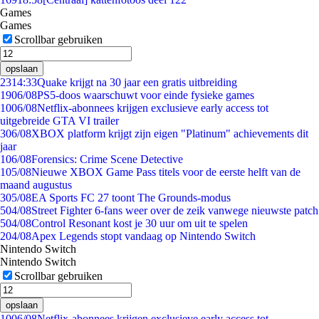
Games
Games
Scrollbar gebruiken
opslaan
23
14:33
Quake krijgt na 30 jaar een gratis uitbreiding
19
06/08
PS5-doos waarschuwt voor einde fysieke games
10
06/08
Netflix-abonnees krijgen exclusieve early access tot
uitgebreide GTA VI trailer
3
06/08
XBOX platform krijgt zijn eigen "Platinum" achievements dit
jaar
1
06/08
Forensics: Crime Scene Detective
1
05/08
Nieuwe XBOX Game Pass titels voor de eerste helft van de
maand augustus
3
05/08
EA Sports FC 27 toont The Grounds-modus
5
04/08
Street Fighter 6-fans weer over de zeik vanwege nieuwste patch
5
04/08
Control Resonant kost je 30 uur om uit te spelen
2
04/08
Apex Legends stopt vandaag op Nintendo Switch
Nintendo Switch
Nintendo Switch
Scrollbar gebruiken
opslaan
10
06/08
Netflix-abonnees krijgen exclusieve early access tot