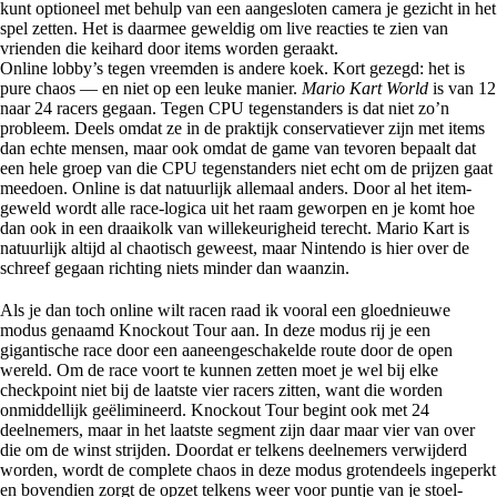
kunt optioneel met behulp van een aangesloten camera je gezicht in het
spel zetten. Het is daarmee geweldig om live reacties te zien van
vrienden die keihard door items worden geraakt.
Online lobby’s tegen vreemden is andere koek. Kort gezegd: het is
pure chaos — en niet op een leuke manier.
Mario Kart World
is van 12
naar 24 racers gegaan. Tegen CPU tegenstanders is dat niet zo’n
probleem. Deels omdat ze in de praktijk conservatiever zijn met items
dan echte mensen, maar ook omdat de game van tevoren bepaalt dat
een hele groep van die CPU tegenstanders niet echt om de prijzen gaat
meedoen. Online is dat natuurlijk allemaal anders. Door al het item-
geweld wordt alle race-logica uit het raam geworpen en je komt hoe
dan ook in een draaikolk van willekeurigheid terecht. Mario Kart is
natuurlijk altijd al chaotisch geweest, maar Nintendo is hier over de
schreef gegaan richting niets minder dan waanzin.
Als je dan toch online wilt racen raad ik vooral een gloednieuwe
modus genaamd Knockout Tour aan. In deze modus rij je een
gigantische race door een aaneengeschakelde route door de open
wereld. Om de race voort te kunnen zetten moet je wel bij elke
checkpoint niet bij de laatste vier racers zitten, want die worden
onmiddellijk geëlimineerd. Knockout Tour begint ook met 24
deelnemers, maar in het laatste segment zijn daar maar vier van over
die om de winst strijden. Doordat er telkens deelnemers verwijderd
worden, wordt de complete chaos in deze modus grotendeels ingeperkt
en bovendien zorgt de opzet telkens weer voor puntje van je stoel-