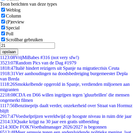
Toon berichten van deze types
Weblog
Column
(P)review
Special
Poll
Scrollbar gebruiken
opslaan
11
23:08
VrijMiBabes #316 (not very sfw!)
35
23:07
Random Pics van de Dag #1979
18
18:47
Italië hindert reizigers uit Spanje na migratiecrisis Ceuta
19
18:31
Vier aanhoudingen na doodsbedreiging burgemeester Depla
van Breda
11
18:26
Smokkelbende opgerold in Spanje, verdienden miljoenen aan
migranten
22
18:08
CDA en D66 willen ingrijpen tegen 'gluurbrillen' die mensen
ongemerkt filmen
11
17:56
Benzineprijs daalt verder, onzekerheid over Straat van Hormuz
blijft
29
17:47
Voedselprijzen wereldwijd op hoogste niveau in ruim drie jaar
23
14:33
Quake krijgt na 30 jaar een gratis uitbreiding
2
14:30
De FOK!Voetbalmanager 2026/2027 is begonnen
65
13:48
Meer agressie tegen een andersluidende politieke mening, laat