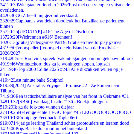
241
20:39
Wie gaan er dood in 2026?Post met een vleugje cynisme de
overledenen.
44
20:30
GGZ heeft mij gezond verklaard.
23
20:29
Capibara's wandelen doodleuk het Braziliaanse parlement
binnen
257
20:25
[UFO/UAP] #16 The Age of Disclosure
137
20:20
[Wielrennen #616] Brennan!
10
20:13
[gratis] Videogames Part 9: Gratis en free-to-play games!
43
19:50
[Voorspellen] Voorspel de eindstand van de Eredivisie
2026/2027
7
19:48
Dries Roelvink spreekt vakantieganger aan om gele zwembroek
49
19:46
Woningtekort: dus ga je woningen slopen, logisch
241
19:46
Top 2000 Editie 2025 #243 Alle dikzakken willen op je
lijken
4
19:42
Last minute balie Schiphol
8
19:39
[2023] Australië: Voyager - Promise #2 - Ze komen naar
Tilburg
74
19:36
Een tactische/militaire analyse van het front in Oekraïne #31
148
19:32
[SBS6] Vandaag Inside #136 - Boekje pluggen.
5
19:29
Ik ga de fok-toto winnen dit jaar
273
19:25
Het enige echte LEGO-topic #45 LEGOOOOOOOOOOO
235
19:13
Frontpage Feedback Topic #60
9
19:07
14-jarige leerling Thailand schiet grootouders en leraren dood
14
19:06
Prijs Bar le duc rood in het buitenland
169
18:58
[Centraal] kattenfotoos deel 122