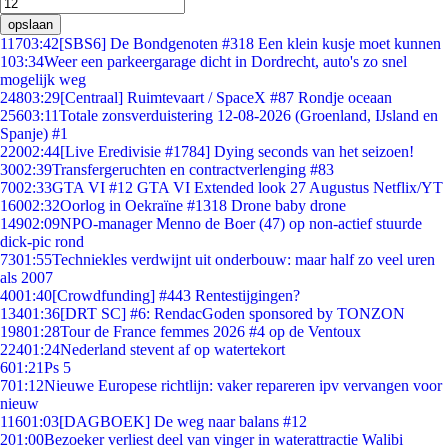
opslaan
117
03:42
[SBS6] De Bondgenoten #318 Een klein kusje moet kunnen
1
03:34
Weer een parkeergarage dicht in Dordrecht, auto's zo snel
mogelijk weg
248
03:29
[Centraal] Ruimtevaart / SpaceX #87 Rondje oceaan
256
03:11
Totale zonsverduistering 12-08-2026 (Groenland, IJsland en
Spanje) #1
220
02:44
[Live Eredivisie #1784] Dying seconds van het seizoen!
30
02:39
Transfergeruchten en contractverlenging #83
70
02:33
GTA VI #12 GTA VI Extended look 27 Augustus Netflix/YT
160
02:32
Oorlog in Oekraïne #1318 Drone baby drone
149
02:09
NPO-manager Menno de Boer (47) op non-actief stuurde
dick-pic rond
73
01:55
Techniekles verdwijnt uit onderbouw: maar half zo veel uren
als 2007
40
01:40
[Crowdfunding] #443 Rentestijgingen?
134
01:36
[DRT SC] #6: RendacGoden sponsored by TONZON
198
01:28
Tour de France femmes 2026 #4 op de Ventoux
224
01:24
Nederland stevent af op watertekort
6
01:21
Ps 5
7
01:12
Nieuwe Europese richtlijn: vaker repareren ipv vervangen voor
nieuw
116
01:03
[DAGBOEK] De weg naar balans #12
2
01:00
Bezoeker verliest deel van vinger in waterattractie Walibi