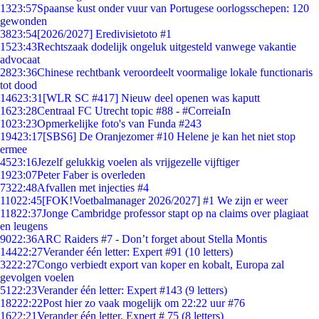
13
23:57
Spaanse kust onder vuur van Portugese oorlogsschepen: 120
gewonden
38
23:54
[2026/2027] Eredivisietoto #1
15
23:43
Rechtszaak dodelijk ongeluk uitgesteld vanwege vakantie
advocaat
28
23:36
Chinese rechtbank veroordeelt voormalige lokale functionaris
tot dood
146
23:31
[WLR SC #417] Nieuw deel openen was kaputt
16
23:28
Centraal FC Utrecht topic #88 - #CorreiaIn
10
23:23
Opmerkelijke foto's van Funda #243
194
23:17
[SBS6] De Oranjezomer #10 Helene je kan het niet stop
ermee
45
23:16
Jezelf gelukkig voelen als vrijgezelle vijftiger
19
23:07
Peter Faber is overleden
73
22:48
Afvallen met injecties #4
110
22:45
[FOK!Voetbalmanager 2026/2027] #1 We zijn er weer
118
22:37
Jonge Cambridge professor stapt op na claims over plagiaat
en leugens
90
22:36
ARC Raiders #7 - Don’t forget about Stella Montis
144
22:27
Verander één letter: Expert #91 (10 letters)
32
22:27
Congo verbiedt export van koper en kobalt, Europa zal
gevolgen voelen
51
22:23
Verander één letter: Expert #143 (9 letters)
182
22:22
Post hier zo vaak mogelijk om 22:22 uur #76
16
22:21
Verander één letter. Expert # 75 (8 letters)