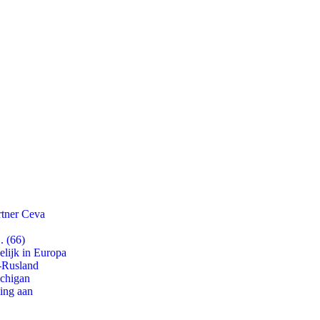
rtner Ceva
. (66)
lijk in Europa
-Rusland
ichigan
ling aan