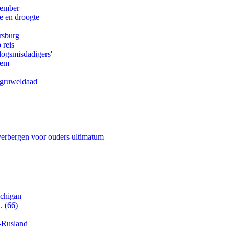
tember
e en droogte
rsburg
 reis
logsmisdadigers'
eem
'gruweldaad'
 verbergen voor ouders ultimatum
ichigan
. (66)
-Rusland