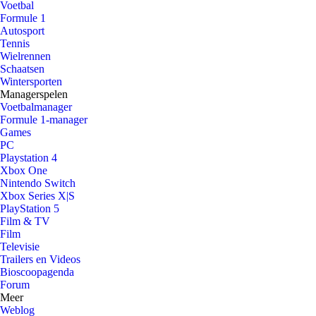
Voetbal
Formule 1
Autosport
Tennis
Wielrennen
Schaatsen
Wintersporten
Managerspelen
Voetbalmanager
Formule 1-manager
Games
PC
Playstation 4
Xbox One
Nintendo Switch
Xbox Series X|S
PlayStation 5
Film & TV
Film
Televisie
Trailers en Videos
Bioscoopagenda
Forum
Meer
Weblog