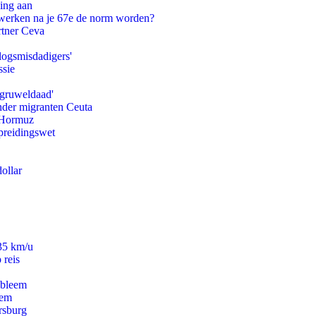
ling aan
 werken na je 67e de norm worden?
rtner Ceva
logsmisdadigers'
ssie
'gruweldaad'
onder migranten Ceuta
n Hormuz
preidingswet
ollar
235 km/u
 reis
obleem
eem
rsburg