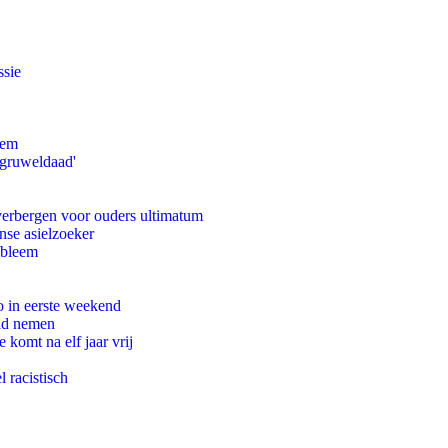
ssie
eem
'gruweldaad'
 verbergen voor ouders ultimatum
nse asielzoeker
obleem
o in eerste weekend
eid nemen
komt na elf jaar vrij
 racistisch