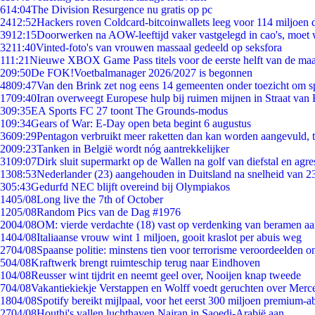
6
14:04
The Division Resurgence nu gratis op pc
24
12:52
Hackers roven Coldcard-bitcoinwallets leeg voor 114 miljoen d
39
12:15
Doorwerken na AOW-leeftijd vaker vastgelegd in cao's, moet
32
11:40
Vinted-foto's van vrouwen massaal gedeeld op seksfora
1
11:21
Nieuwe XBOX Game Pass titels voor de eerste helft van de ma
2
09:50
De FOK!Voetbalmanager 2026/2027 is begonnen
48
09:47
Van den Brink zet nog eens 14 gemeenten onder toezicht om s
17
09:40
Iran overweegt Europese hulp bij ruimen mijnen in Straat va
3
09:35
EA Sports FC 27 toont The Grounds-modus
1
09:34
Gears of War: E-Day open beta begint 6 augustus
36
09:29
Pentagon verbruikt meer raketten dan kan worden aangevuld, t
20
09:23
Tanken in België wordt nóg aantrekkelijker
31
09:07
Dirk sluit supermarkt op de Wallen na golf van diefstal en agre
13
08:53
Nederlander (23) aangehouden in Duitsland na snelheid van 
3
05:43
Gedurfd NEC blijft overeind bij Olympiakos
14
05/08
Long live the 7th of October
12
05/08
Random Pics van de Dag #1976
20
04/08
OM: vierde verdachte (18) vast op verdenking van beramen aa
14
04/08
Italiaanse vrouw wint 1 miljoen, gooit kraslot per abuis weg
27
04/08
Spaanse politie: minstens tien voor terrorisme veroordeelden 
5
04/08
Kraftwerk brengt ruimteschip terug naar Eindhoven
1
04/08
Reusser wint tijdrit en neemt geel over, Nooijen knap tweede
7
04/08
Vakantiekiekje Verstappen en Wolff voedt geruchten over Merc
18
04/08
Spotify bereikt mijlpaal, voor het eerst 300 miljoen premium-
27
04/08
Houthi's vallen luchthaven Najran in Saoedi-Arabië aan