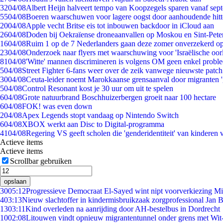
32
04/08
Albert Heijn halveert tempo van Koopzegels sparen vanaf sep
55
04/08
Boeren waarschuwen voor lagere oogst door aanhoudende hitt
20
04/08
Apple vecht Britse eis tot inbouwen backdoor in iCloud aan
26
04/08
Doden bij Oekraïense droneaanvallen op Moskou en Sint-Pete
16
04/08
Ruim 1 op de 7 Nederlanders gaan deze zomer onverzekerd op
23
04/08
Onderzoek naar flyers met waarschuwing voor 'Israëlische oor
81
04/08
'Witte' mannen discrimineren is volgens OM geen enkel probl
5
04/08
Street Fighter 6-fans weer over de zeik vanwege nieuwste patch
30
04/08
Ceuta-leider noemt Marokkaanse grensaanval door migranten 
5
04/08
Control Resonant kost je 30 uur om uit te spelen
6
04/08
Grote natuurbrand Boschhuizerbergen groeit naar 100 hectare
6
04/08
FOK! was even down
2
04/08
Apex Legends stopt vandaag op Nintendo Switch
6
04/08
XBOX werkt aan Disc to Digital-programma
41
04/08
Regering VS geeft scholen die 'genderidentiteit' van kinderen
Actieve items
Actieve items
Scrollbar gebruiken
opslaan
30
05:12
Progressieve Democraat El-Sayed wint nipt voorverkiezing M
4
03:13
Nieuw slachtoffer in kindermisbruikzaak zorgprofessional Jan B
13
03:11
Kind overleden na aanrijding door AH-bestelbus in Dordrecht
10
02:08
Litouwen vindt opnieuw migrantentunnel onder grens met Wit