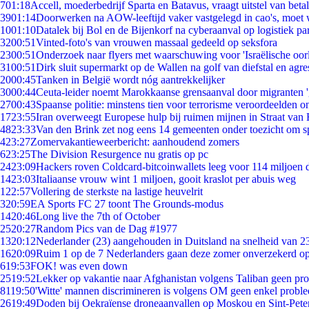
7
01:18
Accell, moederbedrijf Sparta en Batavus, vraagt uitstel van beta
39
01:14
Doorwerken na AOW-leeftijd vaker vastgelegd in cao's, moet
10
01:10
Datalek bij Bol en de Bijenkorf na cyberaanval op logistiek pa
32
00:51
Vinted-foto's van vrouwen massaal gedeeld op seksfora
23
00:51
Onderzoek naar flyers met waarschuwing voor 'Israëlische oor
31
00:51
Dirk sluit supermarkt op de Wallen na golf van diefstal en agre
20
00:45
Tanken in België wordt nóg aantrekkelijker
30
00:44
Ceuta-leider noemt Marokkaanse grensaanval door migranten 
27
00:43
Spaanse politie: minstens tien voor terrorisme veroordeelden 
17
23:55
Iran overweegt Europese hulp bij ruimen mijnen in Straat va
48
23:33
Van den Brink zet nog eens 14 gemeenten onder toezicht om s
4
23:27
Zomervakantieweerbericht: aanhoudend zomers
6
23:25
The Division Resurgence nu gratis op pc
24
23:09
Hackers roven Coldcard-bitcoinwallets leeg voor 114 miljoen d
14
23:03
Italiaanse vrouw wint 1 miljoen, gooit kraslot per abuis weg
1
22:57
Vollering de sterkste na lastige heuvelrit
3
20:59
EA Sports FC 27 toont The Grounds-modus
14
20:46
Long live the 7th of October
25
20:27
Random Pics van de Dag #1977
13
20:12
Nederlander (23) aangehouden in Duitsland na snelheid van 
16
20:09
Ruim 1 op de 7 Nederlanders gaan deze zomer onverzekerd op
6
19:53
FOK! was even down
25
19:52
Lekker op vakantie naar Afghanistan volgens Taliban geen pr
81
19:50
'Witte' mannen discrimineren is volgens OM geen enkel probl
26
19:49
Doden bij Oekraïense droneaanvallen op Moskou en Sint-Pete