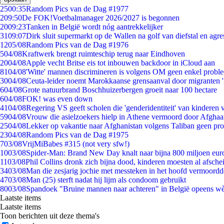
25
00:35
Random Pics van de Dag #1977
2
09:50
De FOK!Voetbalmanager 2026/2027 is begonnen
20
09:23
Tanken in België wordt nóg aantrekkelijker
31
09:07
Dirk sluit supermarkt op de Wallen na golf van diefstal en agre
12
05/08
Random Pics van de Dag #1976
5
04/08
Kraftwerk brengt ruimteschip terug naar Eindhoven
20
04/08
Apple vecht Britse eis tot inbouwen backdoor in iCloud aan
81
04/08
'Witte' mannen discrimineren is volgens OM geen enkel probl
30
04/08
Ceuta-leider noemt Marokkaanse grensaanval door migranten 
6
04/08
Grote natuurbrand Boschhuizerbergen groeit naar 100 hectare
6
04/08
FOK! was even down
41
04/08
Regering VS geeft scholen die 'genderidentiteit' van kinderen
59
04/08
Vrouw die asielzoekers hielp in Athene vermoord door Afghaa
25
04/08
Lekker op vakantie naar Afghanistan volgens Taliban geen pr
23
04/08
Random Pics van de Dag #1975
7
03/08
VrijMiBabes #315 (not very sfw!)
10
03/08
Spider-Man: Brand New Day knalt naar bijna 800 miljoen eur
11
03/08
Phil Collins dronk zich bijna dood, kinderen moesten al afsch
34
03/08
Man die zesjarig jochie met messteken in het hoofd vermoordde 
47
03/08
Man (25) sterft nadat hij lijm als condoom gebruikt
80
03/08
Spandoek "Bruine mannen naar achteren" in België opeens wèl
Laatste items
Laatste items
Toon berichten uit deze thema's