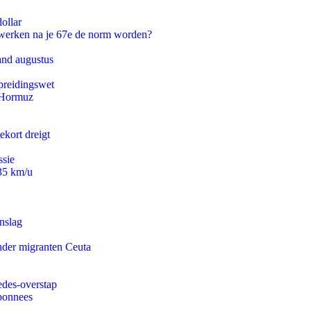
ollar
 werken na je 67e de norm worden?
and augustus
preidingswet
n Hormuz
ekort dreigt
ssie
235 km/u
nslag
onder migranten Ceuta
edes-overstap
abonnees