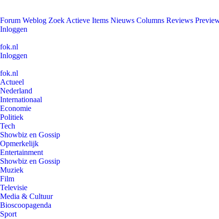
Forum
Weblog
Zoek
Actieve Items
Nieuws
Columns
Reviews
Previe
Inloggen
fok.nl
Inloggen
fok.nl
Actueel
Nederland
Internationaal
Economie
Politiek
Tech
Showbiz en Gossip
Opmerkelijk
Entertainment
Showbiz en Gossip
Muziek
Film
Televisie
Media & Cultuur
Bioscoopagenda
Sport