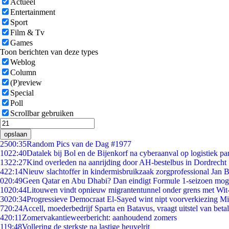
Actueel
Entertainment
Sport
Film & Tv
Games
Toon berichten van deze types
Weblog
Column
(P)review
Special
Poll
Scrollbar gebruiken
opslaan
25
00:35
Random Pics van de Dag #1977
10
22:40
Datalek bij Bol en de Bijenkorf na cyberaanval op logistiek pa
13
22:27
Kind overleden na aanrijding door AH-bestelbus in Dordrecht
4
22:14
Nieuw slachtoffer in kindermisbruikzaak zorgprofessional Jan B
0
20:49
Geen Qatar en Abu Dhabi? Dan eindigt Formule 1-seizoen moge
10
20:44
Litouwen vindt opnieuw migrantentunnel onder grens met Wit
30
20:34
Progressieve Democraat El-Sayed wint nipt voorverkiezing M
7
20:24
Accell, moederbedrijf Sparta en Batavus, vraagt uitstel van beta
4
20:11
Zomervakantieweerbericht: aanhoudend zomers
1
19:48
Vollering de sterkste na lastige heuvelrit