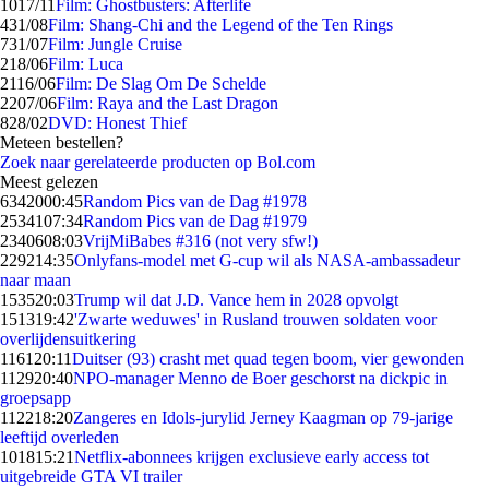
10
17/11
Film: Ghostbusters: Afterlife
4
31/08
Film: Shang-Chi and the Legend of the Ten Rings
7
31/07
Film: Jungle Cruise
2
18/06
Film: Luca
21
16/06
Film: De Slag Om De Schelde
22
07/06
Film: Raya and the Last Dragon
8
28/02
DVD: Honest Thief
Meteen bestellen?
Zoek naar gerelateerde producten op Bol.com
Meest gelezen
63420
00:45
Random Pics van de Dag #1978
25341
07:34
Random Pics van de Dag #1979
23406
08:03
VrijMiBabes #316 (not very sfw!)
2292
14:35
Onlyfans-model met G-cup wil als NASA-ambassadeur
naar maan
1535
20:03
Trump wil dat J.D. Vance hem in 2028 opvolgt
1513
19:42
'Zwarte weduwes' in Rusland trouwen soldaten voor
overlijdensuitkering
1161
20:11
Duitser (93) crasht met quad tegen boom, vier gewonden
1129
20:40
NPO-manager Menno de Boer geschorst na dickpic in
groepsapp
1122
18:20
Zangeres en Idols-jurylid Jerney Kaagman op 79-jarige
leeftijd overleden
1018
15:21
Netflix-abonnees krijgen exclusieve early access tot
uitgebreide GTA VI trailer