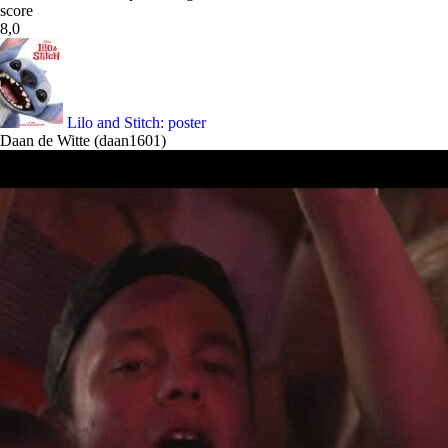
score
8,0
Lilo and Stitch: poster
Daan de Witte (daan1601)