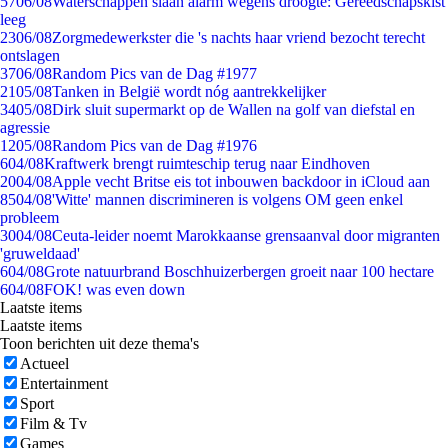
57
06/08
Waterschappen slaan alarm wegens droogte: Gereedschapskist
leeg
23
06/08
Zorgmedewerkster die 's nachts haar vriend bezocht terecht
ontslagen
37
06/08
Random Pics van de Dag #1977
21
05/08
Tanken in België wordt nóg aantrekkelijker
34
05/08
Dirk sluit supermarkt op de Wallen na golf van diefstal en
agressie
12
05/08
Random Pics van de Dag #1976
6
04/08
Kraftwerk brengt ruimteschip terug naar Eindhoven
20
04/08
Apple vecht Britse eis tot inbouwen backdoor in iCloud aan
85
04/08
'Witte' mannen discrimineren is volgens OM geen enkel
probleem
30
04/08
Ceuta-leider noemt Marokkaanse grensaanval door migranten
'gruweldaad'
6
04/08
Grote natuurbrand Boschhuizerbergen groeit naar 100 hectare
6
04/08
FOK! was even down
Laatste items
Laatste items
Toon berichten uit deze thema's
Actueel
Entertainment
Sport
Film & Tv
Games