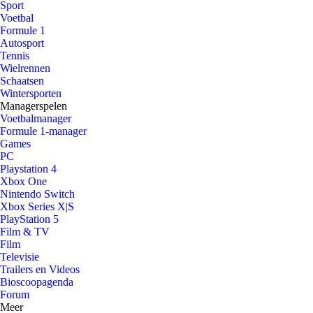
Sport
Voetbal
Formule 1
Autosport
Tennis
Wielrennen
Schaatsen
Wintersporten
Managerspelen
Voetbalmanager
Formule 1-manager
Games
PC
Playstation 4
Xbox One
Nintendo Switch
Xbox Series X|S
PlayStation 5
Film & TV
Film
Televisie
Trailers en Videos
Bioscoopagenda
Forum
Meer