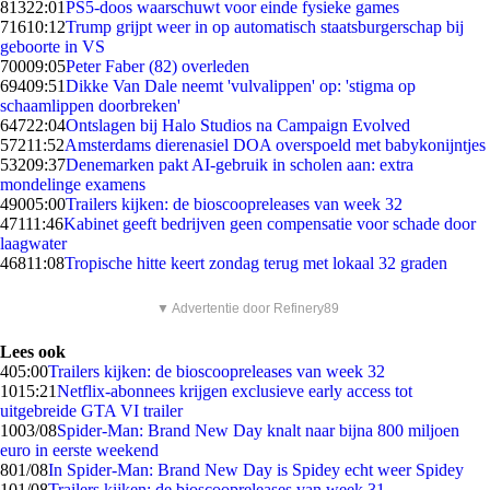
813
22:01
PS5-doos waarschuwt voor einde fysieke games
716
10:12
Trump grijpt weer in op automatisch staatsburgerschap bij
geboorte in VS
700
09:05
Peter Faber (82) overleden
694
09:51
Dikke Van Dale neemt 'vulvalippen' op: 'stigma op
schaamlippen doorbreken'
647
22:04
Ontslagen bij Halo Studios na Campaign Evolved
572
11:52
Amsterdams dierenasiel DOA overspoeld met babykonijntjes
532
09:37
Denemarken pakt AI-gebruik in scholen aan: extra
mondelinge examens
490
05:00
Trailers kijken: de bioscoopreleases van week 32
471
11:46
Kabinet geeft bedrijven geen compensatie voor schade door
laagwater
468
11:08
Tropische hitte keert zondag terug met lokaal 32 graden
▼ Advertentie door Refinery89
Lees ook
4
05:00
Trailers kijken: de bioscoopreleases van week 32
10
15:21
Netflix-abonnees krijgen exclusieve early access tot
uitgebreide GTA VI trailer
10
03/08
Spider-Man: Brand New Day knalt naar bijna 800 miljoen
euro in eerste weekend
8
01/08
In Spider-Man: Brand New Day is Spidey echt weer Spidey
1
01/08
Trailers kijken: de bioscoopreleases van week 31