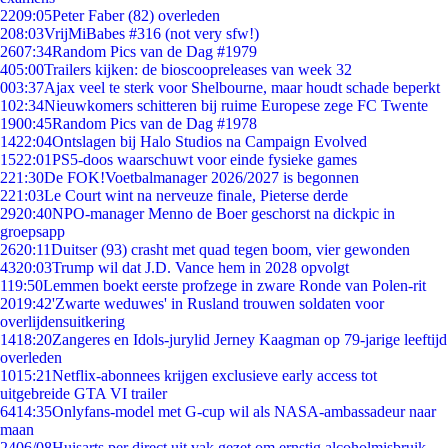
22
09:05
Peter Faber (82) overleden
2
08:03
VrijMiBabes #316 (not very sfw!)
26
07:34
Random Pics van de Dag #1979
4
05:00
Trailers kijken: de bioscoopreleases van week 32
0
03:37
Ajax veel te sterk voor Shelbourne, maar houdt schade beperkt
1
02:34
Nieuwkomers schitteren bij ruime Europese zege FC Twente
19
00:45
Random Pics van de Dag #1978
14
22:04
Ontslagen bij Halo Studios na Campaign Evolved
15
22:01
PS5-doos waarschuwt voor einde fysieke games
2
21:30
De FOK!Voetbalmanager 2026/2027 is begonnen
2
21:03
Le Court wint na nerveuze finale, Pieterse derde
29
20:40
NPO-manager Menno de Boer geschorst na dickpic in
groepsapp
26
20:11
Duitser (93) crasht met quad tegen boom, vier gewonden
43
20:03
Trump wil dat J.D. Vance hem in 2028 opvolgt
1
19:50
Lemmen boekt eerste profzege in zware Ronde van Polen-rit
20
19:42
'Zwarte weduwes' in Rusland trouwen soldaten voor
overlijdensuitkering
14
18:20
Zangeres en Idols-jurylid Jerney Kaagman op 79-jarige leeftijd
overleden
10
15:21
Netflix-abonnees krijgen exclusieve early access tot
uitgebreide GTA VI trailer
64
14:35
Onlyfans-model met G-cup wil als NASA-ambassadeur naar
maan
24
06/08
Huisarts per direct uit vak gezet om ernstig alcoholmisbruik