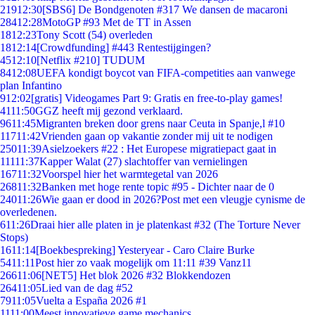
219
12:30
[SBS6] De Bondgenoten #317 We dansen de macaroni
284
12:28
MotoGP #93 Met de TT in Assen
18
12:23
Tony Scott (54) overleden
18
12:14
[Crowdfunding] #443 Rentestijgingen?
45
12:10
[Netflix #210] TUDUM
84
12:08
UEFA kondigt boycot van FIFA-competities aan vanwege
plan Infantino
9
12:02
[gratis] Videogames Part 9: Gratis en free-to-play games!
41
11:50
GGZ heeft mij gezond verklaard.
96
11:45
Migranten breken door grens naar Ceuta in Spanje,l #10
117
11:42
Vrienden gaan op vakantie zonder mij uit te nodigen
250
11:39
Asielzoekers #22 : Het Europese migratiepact gaat in
111
11:37
Kapper Walat (27) slachtoffer van vernielingen
167
11:32
Voorspel hier het warmtegetal van 2026
268
11:32
Banken met hoge rente topic #95 - Dichter naar de 0
240
11:26
Wie gaan er dood in 2026?Post met een vleugje cynisme de
overledenen.
6
11:26
Draai hier alle platen in je platenkast #32 (The Torture Never
Stops)
16
11:14
[Boekbespreking] Yesteryear - Caro Claire Burke
54
11:11
Post hier zo vaak mogelijk om 11:11 #39 Vanz11
266
11:06
[NET5] Het blok 2026 #32 Blokkendozen
264
11:05
Lied van de dag #52
79
11:05
Vuelta a España 2026 #1
11
11:00
Meest innovatieve game mechanics