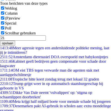
Toon berichten van deze types
Weblog
Column
(P)review
Special
Poll
Scrollbar gebruiken
opslaan
14
13:48
Meer agressie tegen een andersluidende politieke mening, laat
jij je intimideren?
25
11:52
Amsterdams dierenasiel DOA overspoeld met babykonijntjes
15
11:46
Kabinet geeft bedrijven geen compensatie voor schade door
laagwater
17
11:14
OM eist TBS tegen verwarde man die agenten stak met
aardappelschilmesje
21
11:08
Tropische hitte keert zondag terug met lokaal 32 graden
22
10:12
Trump grijpt weer in op automatisch staatsburgerschap bij
geboorte in VS
43
09:51
Dikke Van Dale neemt 'vulvalippen' op: 'stigma op
schaamlippen doorbreken'
11
09:40
Meta krijgt half miljard boete voor mentale schade bij jongeren
17
09:37
Denemarken pakt AI-gebruik in scholen aan: extra mondelinge
examens