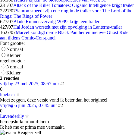
2
31/07
Attack of the Killer Tomatoes: Organic Intelligence krijgt trailer
22
27/07
Sauron smeedt zijn ene ring in de trailer voor The Lord of the
Rings: The Rings of Power
6
27/07
Blade Runner-vervolg '2099' krijgt een trailer
4
27/07
Hal Jordan worstelt met zijn opvolging in Lanterns-trailer
16
27/07
Marvel kondigt derde Black Panther en nieuwe Ghost Rider
aan tijdens Comic-Con-panel
Font-grootte:
Normaal
Kleiner
regelhoogte :
Normaal
Kleiner
2 reacties
vrijdag 23 mei 2025, 08:57 uur
#1
0
linebear
Moet zeggen, deze versie vond ik beter dan het origineel
vrijdag 6 juni 2025, 07:45 uur
#2
0
Lavenderlily
beroepslurker/muurbloem
Ik heb me er prima mee vermaakt.
Reageer zelf