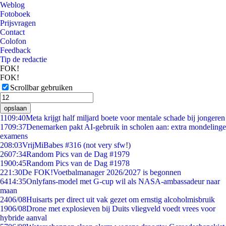
Weblog
Fotoboek
Prijsvragen
Contact
Colofon
Feedback
Tip de redactie
FOK!
FOK!
Scrollbar gebruiken
opslaan
11
09:40
Meta krijgt half miljard boete voor mentale schade bij jongeren
17
09:37
Denemarken pakt AI-gebruik in scholen aan: extra mondelinge
examens
2
08:03
VrijMiBabes #316 (not very sfw!)
26
07:34
Random Pics van de Dag #1979
19
00:45
Random Pics van de Dag #1978
2
21:30
De FOK!Voetbalmanager 2026/2027 is begonnen
64
14:35
Onlyfans-model met G-cup wil als NASA-ambassadeur naar
maan
24
06/08
Huisarts per direct uit vak gezet om ernstig alcoholmisbruik
19
06/08
Drone met explosieven bij Duits vliegveld voedt vrees voor
hybride aanval