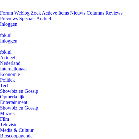
Forum
Weblog
Zoek
Actieve Items
Nieuws
Columns
Reviews
Previews
Specials
Archief
Inloggen
fok.nl
Inloggen
fok.nl
Actueel
Nederland
Internationaal
Economie
Politiek
Tech
Showbiz en Gossip
Opmerkelijk
Entertainment
Showbiz en Gossip
Muziek
Film
Televisie
Media & Cultuur
Bioscoopagenda