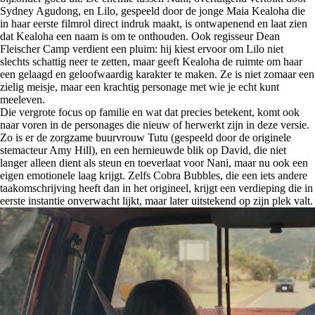
Sydney Agudong, en Lilo, gespeeld door de jonge Maia Kealoha die
in haar eerste filmrol direct indruk maakt, is ontwapenend en laat zien
dat Kealoha een naam is om te onthouden. Ook regisseur Dean
Fleischer Camp verdient een pluim: hij kiest ervoor om Lilo niet
slechts schattig neer te zetten, maar geeft Kealoha de ruimte om haar
een gelaagd en geloofwaardig karakter te maken. Ze is niet zomaar een
zielig meisje, maar een krachtig personage met wie je echt kunt
meeleven.
Die vergrote focus op familie en wat dat precies betekent, komt ook
naar voren in de personages die nieuw of herwerkt zijn in deze versie.
Zo is er de zorgzame buurvrouw Tutu (gespeeld door de originele
stemacteur Amy Hill), en een hernieuwde blik op David, die niet
langer alleen dient als steun en toeverlaat voor Nani, maar nu ook een
eigen emotionele laag krijgt. Zelfs Cobra Bubbles, die een iets andere
taakomschrijving heeft dan in het origineel, krijgt een verdieping die in
eerste instantie onverwacht lijkt, maar later uitstekend op zijn plek valt.