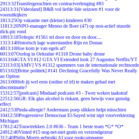
29
13:32
Transfergeruchten en contractverlenging #83
243
13:31
[Videoland] B&B vol liefde 6de seizoen #1 voor de
vooruitkijkers
18
13:25
Op vakantie met (kleine) kinderen #30
118
13:20
NPO-manager Menno de Boer (47) op non-actief stuurde
dick-pic rond
189
13:18
Teltopic #1561 tel door en door en door....
13
13:14
Historisch lage waterstanden Rijn en Donau
48
13:10
Hoe kom je van egels af?
60
13:07
Oorlog in Oekraïne #1318 Drone baby drone
63
13:04
GTA VI #12 GTA VI Extended look 27 Augustus Netflix/YT
233
13:03
[AMV] VS #1312 spammers van de internationale rechtsorde
85
13:02
[Britse politiek] #141 Declining Gracefully Was Never Really
an Option
26
13:00
Heb jij wel eens (online of irl) te maken gehad met
discriminatie?
153
12:57
[podcasts] Misdaad podcasts #3 - Twee weken taakstraf
225
12:56
GR: Elk glas alcohol is riskant, geen bewijs voor gunstig
effect
24
12:53
Pinda-allergie? Andermans poep slikken helpt misschien
104
12:50
Progressieve Democraat El-Sayed wint nipt voorverkiezing
Michigan
178
12:42
Touwtrekken 2.0 #636 - Team 1 beste team *G* *O*
249
12:40
Vinted #15 nog-net-niet gratis en verzendgezeur
3
12:40
Philip Morris gebruikt AI voor rookcampagne