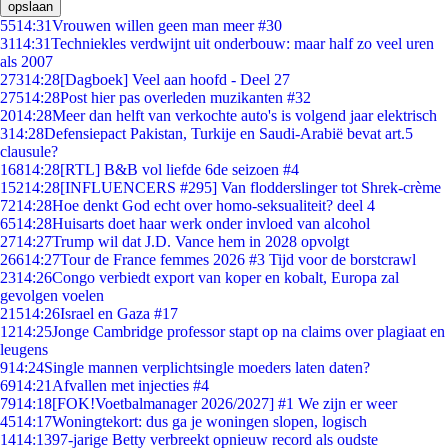
opslaan
55
14:31
Vrouwen willen geen man meer #30
31
14:31
Techniekles verdwijnt uit onderbouw: maar half zo veel uren
als 2007
273
14:28
[Dagboek] Veel aan hoofd - Deel 27
275
14:28
Post hier pas overleden muzikanten #32
20
14:28
Meer dan helft van verkochte auto's is volgend jaar elektrisch
3
14:28
Defensiepact Pakistan, Turkije en Saudi-Arabië bevat art.5
clausule?
168
14:28
[RTL] B&B vol liefde 6de seizoen #4
152
14:28
[INFLUENCERS #295] Van flodderslinger tot Shrek-crème
72
14:28
Hoe denkt God echt over homo-seksualiteit? deel 4
65
14:28
Huisarts doet haar werk onder invloed van alcohol
27
14:27
Trump wil dat J.D. Vance hem in 2028 opvolgt
266
14:27
Tour de France femmes 2026 #3 Tijd voor de borstcrawl
23
14:26
Congo verbiedt export van koper en kobalt, Europa zal
gevolgen voelen
215
14:26
Israel en Gaza #17
12
14:25
Jonge Cambridge professor stapt op na claims over plagiaat en
leugens
9
14:24
Single mannen verplichtsingle moeders laten daten?
69
14:21
Afvallen met injecties #4
79
14:18
[FOK!Voetbalmanager 2026/2027] #1 We zijn er weer
45
14:17
Woningtekort: dus ga je woningen slopen, logisch
14
14:13
97-jarige Betty verbreekt opnieuw record als oudste