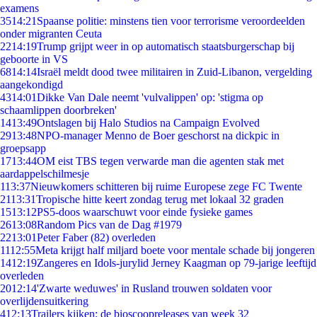
examens
35
14:21
Spaanse politie: minstens tien voor terrorisme veroordeelden
onder migranten Ceuta
22
14:19
Trump grijpt weer in op automatisch staatsburgerschap bij
geboorte in VS
68
14:14
Israël meldt dood twee militairen in Zuid-Libanon, vergelding
aangekondigd
43
14:01
Dikke Van Dale neemt 'vulvalippen' op: 'stigma op
schaamlippen doorbreken'
14
13:49
Ontslagen bij Halo Studios na Campaign Evolved
29
13:48
NPO-manager Menno de Boer geschorst na dickpic in
groepsapp
17
13:44
OM eist TBS tegen verwarde man die agenten stak met
aardappelschilmesje
1
13:37
Nieuwkomers schitteren bij ruime Europese zege FC Twente
21
13:31
Tropische hitte keert zondag terug met lokaal 32 graden
15
13:12
PS5-doos waarschuwt voor einde fysieke games
26
13:08
Random Pics van de Dag #1979
22
13:01
Peter Faber (82) overleden
11
12:55
Meta krijgt half miljard boete voor mentale schade bij jongeren
14
12:19
Zangeres en Idols-jurylid Jerney Kaagman op 79-jarige leeftijd
overleden
20
12:14
'Zwarte weduwes' in Rusland trouwen soldaten voor
overlijdensuitkering
4
12:13
Trailers kijken: de bioscoopreleases van week 32