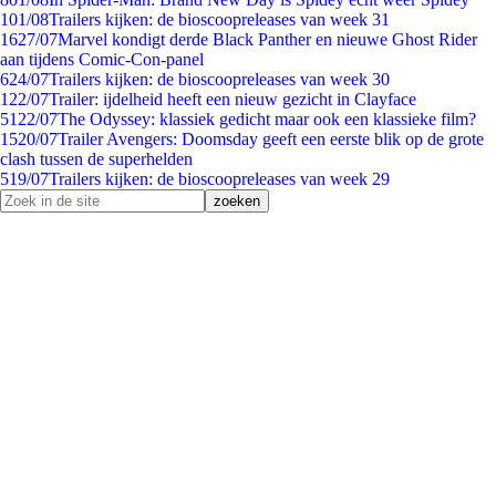
1
01/08
Trailers kijken: de bioscoopreleases van week 31
16
27/07
Marvel kondigt derde Black Panther en nieuwe Ghost Rider
aan tijdens Comic-Con-panel
6
24/07
Trailers kijken: de bioscoopreleases van week 30
1
22/07
Trailer: ijdelheid heeft een nieuw gezicht in Clayface
51
22/07
The Odyssey: klassiek gedicht maar ook een klassieke film?
15
20/07
Trailer Avengers: Doomsday geeft een eerste blik op de grote
clash tussen de superhelden
5
19/07
Trailers kijken: de bioscoopreleases van week 29