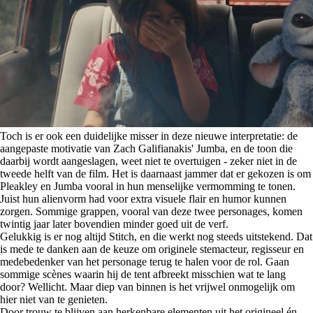
Toch is er ook een duidelijke misser in deze nieuwe interpretatie: de
aangepaste motivatie van Zach Galifianakis' Jumba, en de toon die
daarbij wordt aangeslagen, weet niet te overtuigen - zeker niet in de
tweede helft van de film. Het is daarnaast jammer dat er gekozen is om
Pleakley en Jumba vooral in hun menselijke vermomming te tonen.
Juist hun alienvorm had voor extra visuele flair en humor kunnen
zorgen. Sommige grappen, vooral van deze twee personages, komen
twintig jaar later bovendien minder goed uit de verf.
Gelukkig is er nog altijd Stitch, en die werkt nog steeds uitstekend. Dat
is mede te danken aan de keuze om originele stemacteur, regisseur en
medebedenker van het personage terug te halen voor de rol. Gaan
sommige scènes waarin hij de tent afbreekt misschien wat te lang
door? Wellicht. Maar diep van binnen is het vrijwel onmogelijk om
hier niet van te genieten.
Door trouw te blijven aan herkenbare elementen uit het origineel én