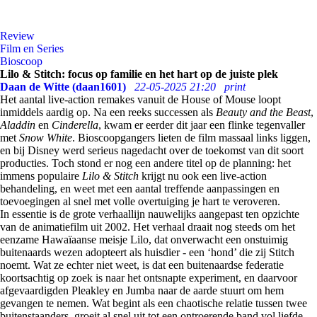
Review
Film en Series
Bioscoop
Lilo & Stitch: focus op familie en het hart op de juiste plek
Daan de Witte (daan1601)
22-05-2025 21:20
print
Het aantal live-action remakes vanuit de House of Mouse loopt
inmiddels aardig op. Na een reeks successen als
Beauty and the Beast
,
Aladdin
en
Cinderella
, kwam er eerder dit jaar een flinke tegenvaller
met
Snow White
. Bioscoopgangers lieten de film massaal links liggen,
en bij Disney werd serieus nagedacht over de toekomst van dit soort
producties. Toch stond er nog een andere titel op de planning: het
immens populaire
Lilo & Stitch
krijgt nu ook een live-action
behandeling, en weet met een aantal treffende aanpassingen en
toevoegingen al snel met volle overtuiging je hart te veroveren.
In essentie is de grote verhaallijn nauwelijks aangepast ten opzichte
van de animatiefilm uit 2002. Het verhaal draait nog steeds om het
eenzame Hawaïaanse meisje Lilo, dat onverwacht een onstuimig
buitenaards wezen adopteert als huisdier - een ‘hond’ die zij Stitch
noemt. Wat ze echter niet weet, is dat een buitenaardse federatie
koortsachtig op zoek is naar het ontsnapte experiment, en daarvoor
afgevaardigden Pleakley en Jumba naar de aarde stuurt om hem
gevangen te nemen. Wat begint als een chaotische relatie tussen twee
buitenstaanders, groeit al snel uit tot een ontroerende band vol liefde,