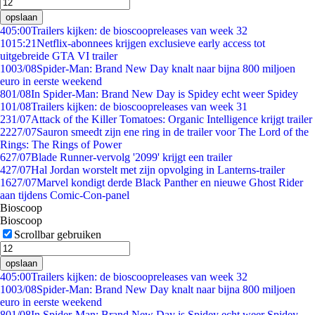
opslaan
4
05:00
Trailers kijken: de bioscoopreleases van week 32
10
15:21
Netflix-abonnees krijgen exclusieve early access tot
uitgebreide GTA VI trailer
10
03/08
Spider-Man: Brand New Day knalt naar bijna 800 miljoen
euro in eerste weekend
8
01/08
In Spider-Man: Brand New Day is Spidey echt weer Spidey
1
01/08
Trailers kijken: de bioscoopreleases van week 31
2
31/07
Attack of the Killer Tomatoes: Organic Intelligence krijgt trailer
22
27/07
Sauron smeedt zijn ene ring in de trailer voor The Lord of the
Rings: The Rings of Power
6
27/07
Blade Runner-vervolg '2099' krijgt een trailer
4
27/07
Hal Jordan worstelt met zijn opvolging in Lanterns-trailer
16
27/07
Marvel kondigt derde Black Panther en nieuwe Ghost Rider
aan tijdens Comic-Con-panel
Bioscoop
Bioscoop
Scrollbar gebruiken
opslaan
4
05:00
Trailers kijken: de bioscoopreleases van week 32
10
03/08
Spider-Man: Brand New Day knalt naar bijna 800 miljoen
euro in eerste weekend
8
01/08
In Spider-Man: Brand New Day is Spidey echt weer Spidey