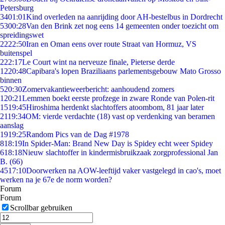
Petersburg
34
01:01
Kind overleden na aanrijding door AH-bestelbus in Dordrecht
53
00:28
Van den Brink zet nog eens 14 gemeenten onder toezicht om
spreidingswet
22
22:50
Iran en Oman eens over route Straat van Hormuz, VS
buitenspel
2
22:17
Le Court wint na nerveuze finale, Pieterse derde
12
20:48
Capibara's lopen Braziliaans parlementsgebouw Mato Grosso
binnen
5
20:30
Zomervakantieweerbericht: aanhoudend zomers
1
20:21
Lemmen boekt eerste profzege in zware Ronde van Polen-rit
15
19:45
Hiroshima herdenkt slachtoffers atoombom, 81 jaar later
21
19:34
OM: vierde verdachte (18) vast op verdenking van beramen
aanslag
19
19:25
Random Pics van de Dag #1978
8
18:19
In Spider-Man: Brand New Day is Spidey echt weer Spidey
6
18:18
Nieuw slachtoffer in kindermisbruikzaak zorgprofessional Jan
B. (66)
45
17:10
Doorwerken na AOW-leeftijd vaker vastgelegd in cao's, moet
werken na je 67e de norm worden?
Forum
Forum
Scrollbar gebruiken