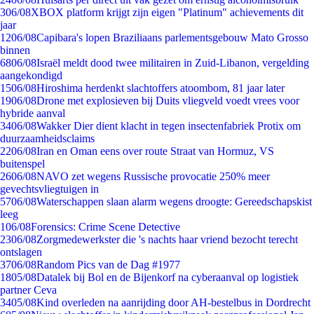
3
06/08
XBOX platform krijgt zijn eigen "Platinum" achievements dit
jaar
12
06/08
Capibara's lopen Braziliaans parlementsgebouw Mato Grosso
binnen
68
06/08
Israël meldt dood twee militairen in Zuid-Libanon, vergelding
aangekondigd
15
06/08
Hiroshima herdenkt slachtoffers atoombom, 81 jaar later
19
06/08
Drone met explosieven bij Duits vliegveld voedt vrees voor
hybride aanval
34
06/08
Wakker Dier dient klacht in tegen insectenfabriek Protix om
duurzaamheidsclaims
22
06/08
Iran en Oman eens over route Straat van Hormuz, VS
buitenspel
26
06/08
NAVO zet wegens Russische provocatie 250% meer
gevechtsvliegtuigen in
57
06/08
Waterschappen slaan alarm wegens droogte: Gereedschapskist
leeg
1
06/08
Forensics: Crime Scene Detective
23
06/08
Zorgmedewerkster die 's nachts haar vriend bezocht terecht
ontslagen
37
06/08
Random Pics van de Dag #1977
18
05/08
Datalek bij Bol en de Bijenkorf na cyberaanval op logistiek
partner Ceva
34
05/08
Kind overleden na aanrijding door AH-bestelbus in Dordrecht