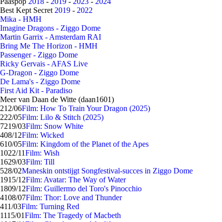
Paaspop
2018
-
2019
-
2023
-
2024
Best Kept Secret
2019
-
2022
Mika - HMH
Imagine Dragons - Ziggo Dome
Martin Garrix - Amsterdam RAI
Bring Me The Horizon - HMH
Passenger - Ziggo Dome
Ricky Gervais - AFAS Live
G-Dragon - Ziggo Dome
De Lama's - Ziggo Dome
First Aid Kit - Paradiso
Meer van Daan de Witte (daan1601)
2
12/06
Film: How To Train Your Dragon (2025)
2
22/05
Film: Lilo & Stitch (2025)
72
19/03
Film: Snow White
4
08/12
Film: Wicked
6
10/05
Film: Kingdom of the Planet of the Apes
10
22/11
Film: Wish
16
29/03
Film: Till
5
28/02
Maneskin ontstijgt Songfestival-succes in Ziggo Dome
19
15/12
Film: Avatar: The Way of Water
18
09/12
Film: Guillermo del Toro's Pinocchio
41
08/07
Film: Thor: Love and Thunder
4
11/03
Film: Turning Red
11
15/01
Film: The Tragedy of Macbeth