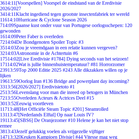
36
14:11
[Voorspellen] Voorspel de eindstand van de Eredivisie
2026/2027
34
14:11
Klacht ingediend tegen grootste insectenfabriek ter wereld
116
14:10
Hurricane & Cyclone Season 2026
7
14:09
Spaanse kust onder vuur van Portugese oorlogsschepen: 120
gewonden
16
14:09
Peter Faber is overleden
72
14:04
De Bondgenoten Spoiler Topic #3
35
14:03
Zou je vreemdgaan in een relatie kunnen vergeven?
32
14:03
Astronomie in de Achtertuin #6
175
14:02
[Live Eredivisie #1784] Dying seconds van het seizoen!
171
14:02
Wat is jullie binnenhuistemperatuur? #81 Horrorzomer
239
13:59
Top 2000 Editie 2025 #243 Alle dikzakken willen op je
lijken
196
13:59
Oorlog Iran #136 Bridge and powerplant day incoming?
33
13:56
[2026/2027] Eredivisietoto #1
25
13:56
Levenslang voor man die inreed op betogers in München
72
13:55
Overleden Acteurs & Actrices Deel #15
30
13:52
Eeuwig voortleven
117
13:48
[Het Officiële Steam Topic #201] Steamrolled
131
13:47
[Nederlands Elftal] Op naar Louis IV?
191
13:45
[SBS6] De Oranjezomer #10 Helene je kan het niet stop
ermee
38
13:43
Jezelf gelukkig voelen als vrijgezelle vijftiger
147
13:32
[Keuken Kampioen Divisie] #44 Vitesse mag weg