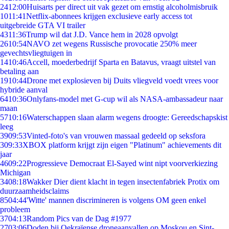
24
12:00
Huisarts per direct uit vak gezet om ernstig alcoholmisbruik
10
11:41
Netflix-abonnees krijgen exclusieve early access tot
uitgebreide GTA VI trailer
43
11:36
Trump wil dat J.D. Vance hem in 2028 opvolgt
26
10:54
NAVO zet wegens Russische provocatie 250% meer
gevechtsvliegtuigen in
14
10:46
Accell, moederbedrijf Sparta en Batavus, vraagt uitstel van
betaling aan
19
10:44
Drone met explosieven bij Duits vliegveld voedt vrees voor
hybride aanval
64
10:36
Onlyfans-model met G-cup wil als NASA-ambassadeur naar
maan
57
10:16
Waterschappen slaan alarm wegens droogte: Gereedschapskist
leeg
39
09:53
Vinted-foto's van vrouwen massaal gedeeld op seksfora
3
09:33
XBOX platform krijgt zijn eigen "Platinum" achievements dit
jaar
46
09:22
Progressieve Democraat El-Sayed wint nipt voorverkiezing
Michigan
34
08:18
Wakker Dier dient klacht in tegen insectenfabriek Protix om
duurzaamheidsclaims
85
04:44
'Witte' mannen discrimineren is volgens OM geen enkel
probleem
37
04:13
Random Pics van de Dag #1977
27
03:06
Doden bij Oekraïense droneaanvallen op Moskou en Sint-