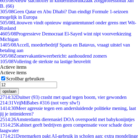
6
05/08
Nieuw slachtoffer in kindermisbruikzaak zorgprofessional Jan
B. (66)
3
05/08
Geen Qatar en Abu Dhabi? Dan eindigt Formule 1-seizoen
mogelijk in Europa
5
05/08
Litouwen vindt opnieuw migrantentunnel onder grens met Wit-
Rusland
46
05/08
Progressieve Democraat El-Sayed wint nipt voorverkiezing
Michigan
14
05/08
Accell, moederbedrijf Sparta en Batavus, vraagt uitstel van
betaling aan
5
05/08
Zomervakantieweerbericht: aanhoudend zomers
1
05/08
Vollering de sterkste na lastige heuvelrit
Actieve items
Actieve items
Scrollbar gebruiken
opslaan
27
14:32
Duitser (93) crasht met quad tegen boom, vier gewonden
2
14:31
VrijMiBabes #316 (not very sfw!)
14
14:30
Meer agressie tegen een andersluidende politieke mening, laat
jij je intimideren?
25
14:26
Amsterdams dierenasiel DOA overspoeld met babykonijntjes
15
14:25
Kabinet geeft bedrijven geen compensatie voor schade door
laagwater
17
14:21
Denemarken pakt AI-gebruik in scholen aan: extra mondelinge