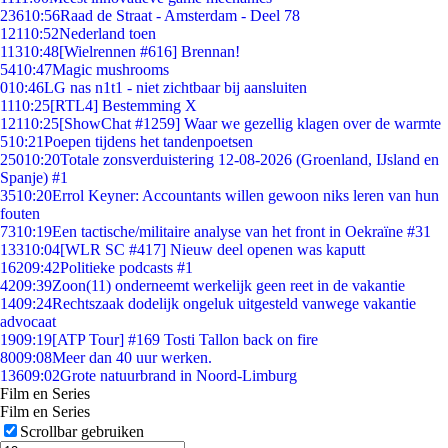
236
10:56
Raad de Straat - Amsterdam - Deel 78
121
10:52
Nederland toen
113
10:48
[Wielrennen #616] Brennan!
54
10:47
Magic mushrooms
0
10:46
LG nas n1t1 - niet zichtbaar bij aansluiten
11
10:25
[RTL4] Bestemming X
121
10:25
[ShowChat #1259] Waar we gezellig klagen over de warmte
5
10:21
Poepen tijdens het tandenpoetsen
250
10:20
Totale zonsverduistering 12-08-2026 (Groenland, IJsland en
Spanje) #1
35
10:20
Errol Keyner: Accountants willen gewoon niks leren van hun
fouten
73
10:19
Een tactische/militaire analyse van het front in Oekraïne #31
133
10:04
[WLR SC #417] Nieuw deel openen was kaputt
162
09:42
Politieke podcasts #1
42
09:39
Zoon(11) onderneemt werkelijk geen reet in de vakantie
14
09:24
Rechtszaak dodelijk ongeluk uitgesteld vanwege vakantie
advocaat
19
09:19
[ATP Tour] #169 Tosti Tallon back on fire
80
09:08
Meer dan 40 uur werken.
136
09:02
Grote natuurbrand in Noord-Limburg
Film en Series
Film en Series
Scrollbar gebruiken