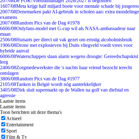
2
07/08
De FOK!Voetbalmanager 2026/2027 is begonnen
16
07/08
Meta krijgt half miljard boete voor mentale schade bij jongeren
20
07/08
Denemarken pakt AI-gebruik in scholen aan: extra mondelinge
examens
20
07/08
Random Pics van de Dag #1978
66
06/08
Onlyfans-model met G-cup wil als NASA-ambassadeur naar
maan
25
06/08
Huisarts per direct uit vak gezet om ernstig alcoholmisbruik
19
06/08
Drone met explosieven bij Duits vliegveld voedt vrees voor
hybride aanval
60
06/08
Waterschappen slaan alarm wegens droogte: Gereedschapskist
leeg
24
06/08
Zorgmedewerkster die 's nachts haar vriend bezocht terecht
ontslagen
38
06/08
Random Pics van de Dag #1977
21
05/08
Tanken in België wordt nóg aantrekkelijker
34
05/08
Dirk sluit supermarkt op de Wallen na golf van diefstal en
agressie
Laatste items
Laatste items
Toon berichten uit deze thema's
Actueel
Entertainment
Sport
Film & Tv