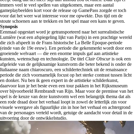
immers veel te veel spellen van uitgekomen, maar een aantal
gameplaybeelden kort voor de release op GamePass zorgde er toch
voor dat het weer wat interesse voor me opwekte. Dus tijd om de
stoute schoenen aan te trekken en het spel maar een kans te geven.
Synopsis
Eenmaal opgestart word je getransporteerd naar het surrealistische
Lumière (wat een afspiegeling lijkt van Parijs) in een prachtige wereld
die zich afspeelt in de Frans historische La Belle Epoque-periode
(einde van de 19e eeuw). Een periode die gekenmerkt wordt door een
groeiende welvaart
—
die een enorme impuls gaf aan artistieke
kunsten, wetenschap en technologie. De titel
Clair Obscur
is ook een
afgeleide van de gelijknamige kunstvorm die beter bekend is onder de
Italiaanse naam chiaroscuro, een schildertechniek uit de renaissance
periode die zich voornamelijk focust op het sterke contrast tussen licht
en donker. Nu ben ik geen expert in de artistieke schilderkunst,
daarvoor kun je het beste even een tour pakken in het Rijksmuseum
over bijvoorbeeld Rembrandt van Rijn. Maar voor de premisse van het
spel is de keuze van deze kunstvorm wel een belangrijk thema dat als
een rode draad door het verhaal loopt in zowel de letterlijk zin voor
visuele weergave als figuurlijke zin in hoe het verhaal en achtergrond
van de personages verteld wordt, getuige de aandacht voor detail in de
uitvoering door de ontwikkelstudio.