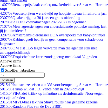
ongemerkt filmen
14
07/08
Benzineprijs daalt verder, onzekerheid over Straat van Hormuz
blijft
42
07/08
Voedselprijzen wereldwijd op hoogste niveau in ruim drie jaar
23
07/08
Quake krijgt na 30 jaar een gratis uitbreiding
2
07/08
De FOK!Voetbalmanager 2026/2027 is begonnen
71
07/08
Meer agressie tegen een andersluidende politieke mening, laat
jij je intimideren?
32
07/08
Amsterdams dierenasiel DOA overspoeld met babykonijntjes
29
07/08
Kabinet geeft bedrijven geen compensatie voor schade door
laagwater
24
07/08
OM eist TBS tegen verwarde man die agenten stak met
aardappelschilmesje
30
07/08
Tropische hitte keert zondag terug met lokaal 32 graden
Actieve items
Actieve items
Scrollbar gebruiken
opslaan
25
15:10
Iran stelt zes eisen aan VS voor heropening Straat van Hormuz
50
15:08
Trump wil dat J.D. Vance hem in 2028 opvolgt
14
15:04
FIFA ziet kritiek op Infantino als desinformatie, Noorwegen
eist zijn aftreden
23
15:01
MIVD-baas lekt via Strava routes naar geheime kazerne
20
15:00
Random Pics van de Dag #1981