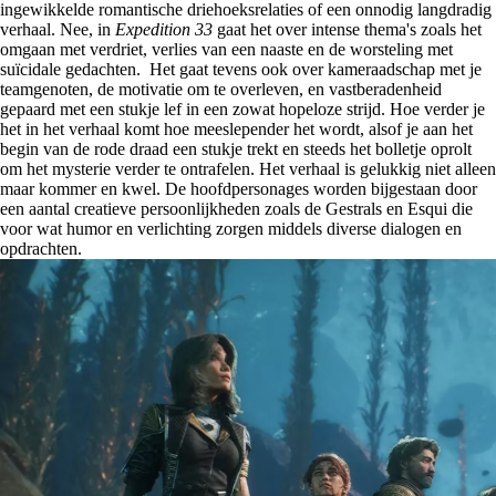
ingewikkelde romantische driehoeksrelaties of een onnodig langdradig
verhaal. Nee, in
Expedition 33
gaat het over intense thema's zoals het
omgaan met verdriet, verlies van een naaste en de worsteling met
suïcidale gedachten. Het gaat tevens ook over kameraadschap met je
teamgenoten, de motivatie om te overleven, en vastberadenheid
gepaard met een stukje lef in een zowat hopeloze strijd. Hoe verder je
het in het verhaal komt hoe meeslepender het wordt, alsof je aan het
begin van de rode draad een stukje trekt en steeds het bolletje oprolt
om het mysterie verder te ontrafelen. Het verhaal is gelukkig niet alleen
maar kommer en kwel. De hoofdpersonages worden bijgestaan door
een aantal creatieve persoonlijkheden zoals de Gestrals en Esqui die
voor wat humor en verlichting zorgen middels diverse dialogen en
opdrachten.