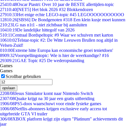
254
10:48
Oscar Piastri: Over 10 jaar de BESTE allertijden-topic
271
10:40
[NET5] Het blok 2026 #32 Blokkendozen
279
10:33
Het enige echte LEGO-topic #45 LEGOOOOOOOOOOO
128
10:26
[SBS6] De Bondgenoten #318 Een klein kusje moet kunnen
2
10:23
LG nas n1t1 - niet zichtbaar bij aansluiten
104
10:19
De landelijke hittegolf van 2026
5
10:11
Centraal Bordspeltopic #9 Waar we schuiven met karton
106
10:02
Telstar-topic #2: De Witte Leeuwen Brullen nog altijd in
Velsen-Zuid!
0
10:00
Extreme hitte Europa kan economische groei tenietdoen'
89
09:32
Voorspellingstopic: Wie is hier de weerkundige? #16
293
09:21
GAE Topic #25 De wederopstanding
Games
Games
Scrollbar gebruiken
opslaan
22
08/08
Jesus Simulator komt naar Nintendo Switch
23
07/08
Quake krijgt na 30 jaar een gratis uitbreiding
19
06/08
PS5-doos waarschuwt voor einde fysieke games
10
06/08
Netflix-abonnees krijgen exclusieve early access tot
uitgebreide GTA VI trailer
3
06/08
XBOX platform krijgt zijn eigen "Platinum" achievements dit
jaar