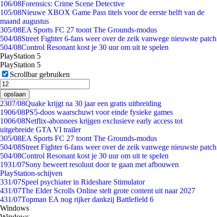
1
06/08
Forensics: Crime Scene Detective
1
05/08
Nieuwe XBOX Game Pass titels voor de eerste helft van de
maand augustus
3
05/08
EA Sports FC 27 toont The Grounds-modus
5
04/08
Street Fighter 6-fans weer over de zeik vanwege nieuwste patch
5
04/08
Control Resonant kost je 30 uur om uit te spelen
PlayStation 5
PlayStation 5
Scrollbar gebruiken
opslaan
23
07/08
Quake krijgt na 30 jaar een gratis uitbreiding
19
06/08
PS5-doos waarschuwt voor einde fysieke games
10
06/08
Netflix-abonnees krijgen exclusieve early access tot
uitgebreide GTA VI trailer
3
05/08
EA Sports FC 27 toont The Grounds-modus
5
04/08
Street Fighter 6-fans weer over de zeik vanwege nieuwste patch
5
04/08
Control Resonant kost je 30 uur om uit te spelen
19
31/07
Sony beweert resoluut door te gaan met afbouwen
PlayStation-schijven
3
31/07
Speel psychiater in Rideshare Stimulator
4
31/07
The Elder Scrolls Online stelt grote content uit naar 2027
4
31/07
Topman EA nog rijker dankzij Battlefield 6
Windows
Windows