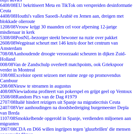
64
08/08
EU bekritiseert Meta en TikTok om verspreiden desinformatie
Ceuta
44
08/08
Houthi's vallen Saoedi-Arabië en Jemen aan, dreigen met
blokkade olieroute
12
08/08
Vrouw krijgt 30 maanden cel voor afpersing 12-jarige
misdienaar in kerk
53
08/08
PostNL-bezorger steekt bewoner na ruzie over pakket
26
08/08
Wegpiraat scheurt met 146 km/u door het centrum van
Amsterdam
7
08/08
Aanhoudende droogte veroorzaakt scheuren in dijken Zuid-
Holland
0
08/08
Van de Zandschulp overleeft matchpoints, ook Griekspoor
verder in Montreal
1
08/08
Excelsior opent seizoen met ruime zege op promovendus
Cambuur
2
08/08
Nieuw te streamen in augustus
4
08/08
Niewiadoma profiteert van pokerspel en grijpt geel op Ventoux
35
08/08
Random Pics van de Dag #1979
27
07/08
Italië hindert reizigers uit Spanje na migratiecrisis Ceuta
24
07/08
Vier aanhoudingen na doodsbedreiging burgemeester Depla
van Breda
11
07/08
Smokkelbende opgerold in Spanje, verdienden miljoenen aan
migranten
39
07/08
CDA en D66 willen ingrijpen tegen 'gluurbrillen' die mensen