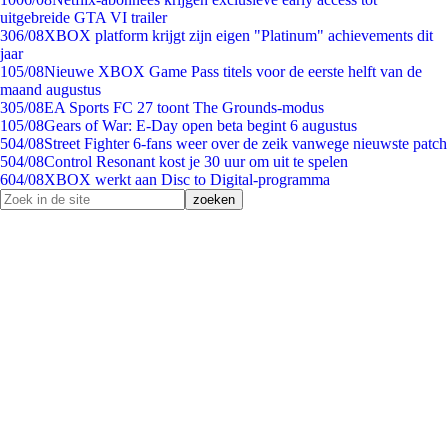
uitgebreide GTA VI trailer
3
06/08
XBOX platform krijgt zijn eigen "Platinum" achievements dit
jaar
1
05/08
Nieuwe XBOX Game Pass titels voor de eerste helft van de
maand augustus
3
05/08
EA Sports FC 27 toont The Grounds-modus
1
05/08
Gears of War: E-Day open beta begint 6 augustus
5
04/08
Street Fighter 6-fans weer over de zeik vanwege nieuwste patch
5
04/08
Control Resonant kost je 30 uur om uit te spelen
6
04/08
XBOX werkt aan Disc to Digital-programma