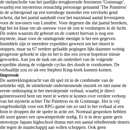
de melancholie van het jaarlijks terugkerende fenomeen 'Gommage',
waarbij een mysterious reusachtig personage genaamd 'The Paintress'
in de achtergrond op een torenhoge monoliet een vervloekt getal
schetst, dat het jaartal aanduidt voor het maximaal aantal levensjaren
voor de inwoners van Lumière. Voor degenen die dat jaartal bereiken,
ligt het lot klaar om als sneeuw voor de zon te verdampen in de lucht.
De reden waarom dit gebeurt en de context hiervan is nog een
mysterie, maar voor de omringende menigte is het een gegeven.
Inmiddels zijn er meerdere expedities geweest om het ritueel te
stoppen, maar na 67 eerdere gefaalde pogingen lijkt daarmee weinig
progressie geboekt te zijn en het is dus een zowat hopeloze missie
geworden. Aan jou de taak om als onderdeel van de volgende
expeditie alsnog de volgende cyclus des doods te voorkomen. De
verhaallijn zou zo uit een Stephen King-boek kunnen komen.
Impressie
De aantrekkingskracht van dit spel zit in de combinatie van de
artistieke stijl, de uitstekende ondersteunende muziek en met name de
eerste ontknoping in het meeslepende verhaal, waarbij je direct
geïnteresseerd bent om meer te weten te komen over verdere verloop
van het mysterie achter The Paintress en de Gommage. Het is vrij
ongebruikelijk voor een RPG-game om zo snel in het verhaal al een
bom te droppen die de speler in actie zet. Normaal gesproken hebben
dit soort games een opwarmperiode nodig. Er is in deze game geen
stereotype Japans highschool drama met een aantal rebellerende tieners
die tegen de maatschappij aan willen schoppen. Ook geen