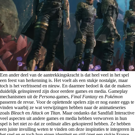
Een ander deel van de aantrekkingskracht is dat heel veel in het spel
een feest van herkenning is. Het voelt als een stukje nostalgie, maar
toch is het verfrissend en nieuw. En daarmee bedoel ik dat de makers
duidelijk geïnspireerd zijn door eerdere games en media. Gameplay
mechanismen uit de
Persona
-games,
Final Fantasy
en
Pokémon
passeren de revue. Voor de oplettende spelers zijn er nog easter eggs te
vinden waarbij ze wat verwijzingen hebben naar de animatieseries
zoals
Bleach
en
Attack on Titan
. Maar ondanks dat Sandfall Interactive
veel aspecten uit andere games en media hebben verworven in hun
spel is het niet zo dat ze ordinair alles gekopieerd hebben. Ze hebben
een juiste invulling weten te vinden om deze inspiraties te integreren in
het spel en er toch hun eigen identiteit en stijl (met een stukje Franse