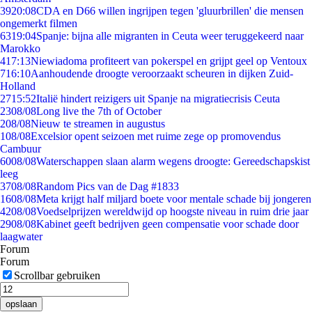
39
20:08
CDA en D66 willen ingrijpen tegen 'gluurbrillen' die mensen
ongemerkt filmen
63
19:04
Spanje: bijna alle migranten in Ceuta weer teruggekeerd naar
Marokko
4
17:13
Niewiadoma profiteert van pokerspel en grijpt geel op Ventoux
7
16:10
Aanhoudende droogte veroorzaakt scheuren in dijken Zuid-
Holland
27
15:52
Italië hindert reizigers uit Spanje na migratiecrisis Ceuta
23
08/08
Long live the 7th of October
2
08/08
Nieuw te streamen in augustus
1
08/08
Excelsior opent seizoen met ruime zege op promovendus
Cambuur
60
08/08
Waterschappen slaan alarm wegens droogte: Gereedschapskist
leeg
37
08/08
Random Pics van de Dag #1833
16
08/08
Meta krijgt half miljard boete voor mentale schade bij jongeren
42
08/08
Voedselprijzen wereldwijd op hoogste niveau in ruim drie jaar
29
08/08
Kabinet geeft bedrijven geen compensatie voor schade door
laagwater
Forum
Forum
Scrollbar gebruiken
opslaan