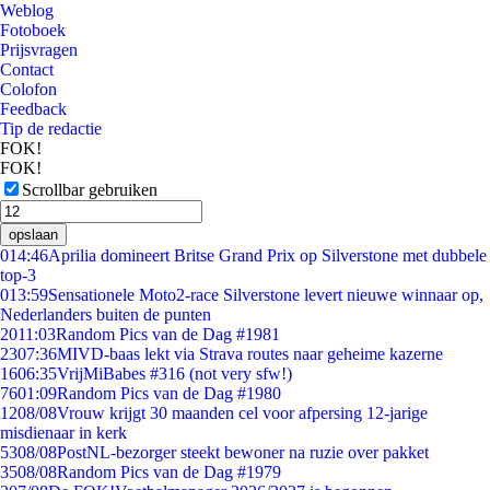
Weblog
Fotoboek
Prijsvragen
Contact
Colofon
Feedback
Tip de redactie
FOK!
FOK!
Scrollbar gebruiken
opslaan
0
14:46
Aprilia domineert Britse Grand Prix op Silverstone met dubbele
top-3
0
13:59
Sensationele Moto2-race Silverstone levert nieuwe winnaar op,
Nederlanders buiten de punten
20
11:03
Random Pics van de Dag #1981
23
07:36
MIVD-baas lekt via Strava routes naar geheime kazerne
16
06:35
VrijMiBabes #316 (not very sfw!)
76
01:09
Random Pics van de Dag #1980
12
08/08
Vrouw krijgt 30 maanden cel voor afpersing 12-jarige
misdienaar in kerk
53
08/08
PostNL-bezorger steekt bewoner na ruzie over pakket
35
08/08
Random Pics van de Dag #1979