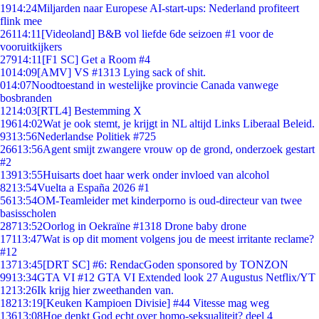
19
14:24
Miljarden naar Europese AI-start-ups: Nederland profiteert
flink mee
261
14:11
[Videoland] B&B vol liefde 6de seizoen #1 voor de
vooruitkijkers
279
14:11
[F1 SC] Get a Room #4
10
14:09
[AMV] VS #1313 Lying sack of shit.
0
14:07
Noodtoestand in westelijke provincie Canada vanwege
bosbranden
12
14:03
[RTL4] Bestemming X
196
14:02
Wat je ook stemt, je krijgt in NL altijd Links Liberaal Beleid.
93
13:56
Nederlandse Politiek #725
266
13:56
Agent smijt zwangere vrouw op de grond, onderzoek gestart
#2
139
13:55
Huisarts doet haar werk onder invloed van alcohol
82
13:54
Vuelta a España 2026 #1
56
13:54
OM-Teamleider met kinderporno is oud-directeur van twee
basisscholen
287
13:52
Oorlog in Oekraïne #1318 Drone baby drone
171
13:47
Wat is op dit moment volgens jou de meest irritante reclame?
#12
137
13:45
[DRT SC] #6: RendacGoden sponsored by TONZON
99
13:34
GTA VI #12 GTA VI Extended look 27 Augustus Netflix/YT
12
13:26
Ik krijg hier zweethanden van.
182
13:19
[Keuken Kampioen Divisie] #44 Vitesse mag weg
136
13:08
Hoe denkt God echt over homo-seksualiteit? deel 4