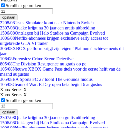
Scrollbar gebruiken
opslaan
22
08/08
Jesus Simulator komt naar Nintendo Switch
23
07/08
Quake krijgt na 30 jaar een gratis uitbreiding
15
06/08
Ontslagen bij Halo Studios na Campaign Evolved
10
06/08
Netflix-abonnees krijgen exclusieve early access tot
uitgebreide GTA VI trailer
3
06/08
XBOX platform krijgt zijn eigen "Platinum" achievements dit
jaar
1
06/08
Forensics: Crime Scene Detective
8
05/08
The Division Resurgence nu gratis op pc
1
05/08
Nieuwe XBOX Game Pass titels voor de eerste helft van de
maand augustus
3
05/08
EA Sports FC 27 toont The Grounds-modus
1
05/08
Gears of War: E-Day open beta begint 6 augustus
Xbox Series X
Xbox Series X
Scrollbar gebruiken
opslaan
23
07/08
Quake krijgt na 30 jaar een gratis uitbreiding
15
06/08
Ontslagen bij Halo Studios na Campaign Evolved
10
06/08
Netflix-abonnees krijgen exclusieve early access tot