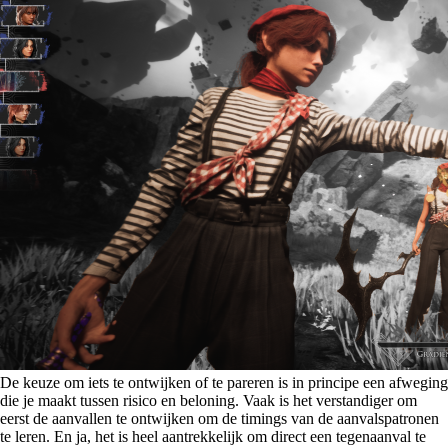
De keuze om iets te ontwijken of te pareren is in principe een afweging
die je maakt tussen risico en beloning. Vaak is het verstandiger om
eerst de aanvallen te ontwijken om de timings van de aanvalspatronen
te leren. En ja, het is heel aantrekkelijk om direct een tegenaanval te