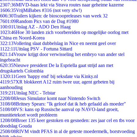
23
07:36
MIVD-baas lekt via Strava routes naar geheime kazerne
16
06:35
VrijMiBabes #316 (not very sfw!)
6
06:30
Trailers kijken: de bioscoopreleases van week 32
76
01:09
Random Pics van de Dag #1980
1
00:01
Uitslag AZ - ADO Den Haag
10
23:46
Hoe 30 landen zich voorbereiden op mogelijke oorlog met
China en Noord-Korea
3
22:13
Vollering slaat dubbelslag in Nice en neemt geel over
11
22:11
Uitslag PSV - Fortuna Sittard
8
21:14
Vrouw krijgt door verwisseling het embryo van ander stel
ingebracht
6
20:35
Nieuwe president De la Espriella gaat strijd aan met
drugskartels Colombia
13
20:11
Geen 'happy end' bij seksdate via Kinky.nl
41
19:57
XR blokkeert A12 ruim twee uur, agent gebeten bij
aanhouding
3
19:21
Uitslag NEC - Telstar
22
08/08
Jesus Simulator komt naar Nintendo Switch
31
08/08
Britney Spears: "Ik geloof dat ik heb gefaald als moeder"
51
08/08
VS: kans op Russische aanval op NAVO-land groeit,
munitietekort wordt probleem
12
08/08
Broer 135 keer gestoken en gesneden: zes jaar cel en tbs voor
doodslag Gouda
25
08/08
RIVM vindt PFAS in al de geteste moedermelk, borstvoeding
blijft advies