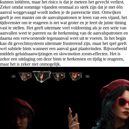
kunnen initiëren, maar het risico is dat je meteen het gevecht verliest.
Zeker omdat sommige vijanden eenmaal zo sterk zijn dat je met één
aanval weggevaagd wordt indien je de pareeractie mist. Ontwijken
geeft je een manier om de aanvalspatronen te leren van een vijand, het
tijdsvenster om te reageren is net wat groter en je leert de juiste timing
vast te stellen. Het geeft uitermate veel voldoening als je een serie van
aanvallen weet te pareren na de herkenning van de aanvalspatronen en
daarna een verwoestende tegenaanval weet uit te voeren. In het begin
kan dit gevechtssysteem uitermate frustrerend zijn, maar het spel geeft
wel subtiele hints wanneer een aanval gaat plaatsvinden. Bijvoorbeeld
middels geluidsaanwijzingen en slowmotion zoom-effecten. Het is
zeker een uitdaging om deze hints te herkennen en tijdig te reageren,
maar het is zeker niet onmogelijk.