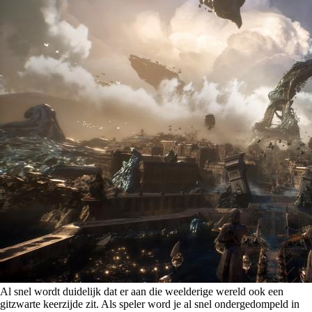
Al snel wordt duidelijk dat er aan die weelderige wereld ook een
gitzwarte keerzijde zit. Als speler word je al snel ondergedompeld in