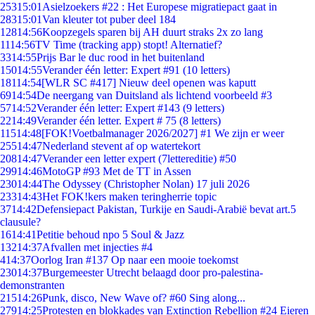
253
15:01
Asielzoekers #22 : Het Europese migratiepact gaat in
283
15:01
Van kleuter tot puber deel 184
128
14:56
Koopzegels sparen bij AH duurt straks 2x zo lang
11
14:56
TV Time (tracking app) stopt! Alternatief?
33
14:55
Prijs Bar le duc rood in het buitenland
150
14:55
Verander één letter: Expert #91 (10 letters)
181
14:54
[WLR SC #417] Nieuw deel openen was kaputt
69
14:54
De neergang van Duitsland als lichtend voorbeeld #3
57
14:52
Verander één letter: Expert #143 (9 letters)
22
14:49
Verander één letter. Expert # 75 (8 letters)
115
14:48
[FOK!Voetbalmanager 2026/2027] #1 We zijn er weer
255
14:47
Nederland stevent af op watertekort
208
14:47
Verander een letter expert (7lettereditie) #50
299
14:46
MotoGP #93 Met de TT in Assen
230
14:44
The Odyssey (Christopher Nolan) 17 juli 2026
233
14:43
Het FOK!kers maken teringherrie topic
37
14:42
Defensiepact Pakistan, Turkije en Saudi-Arabië bevat art.5
clausule?
16
14:41
Petitie behoud npo 5 Soul & Jazz
132
14:37
Afvallen met injecties #4
4
14:37
Oorlog Iran #137 Op naar een mooie toekomst
230
14:37
Burgemeester Utrecht belaagd door pro-palestina-
demonstranten
215
14:26
Punk, disco, New Wave of? #60 Sing along...
279
14:25
Protesten en blokkades van Extinction Rebellion #24 Eieren