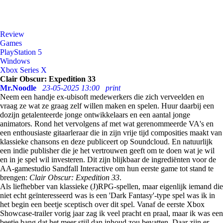
Review
Games
PlayStation 5
Windows
Xbox Series X
Clair Obscur: Expedition 33
Mr.Noodle
23-05-2025 13:00
print
Neem een handje ex-ubisoft medewerkers die zich verveelden en
vraag ze wat ze graag zelf willen maken en spelen. Huur daarbij een
dozijn getalenteerde jonge ontwikkelaars en een aantal jonge
animators. Rond het vervolgens af met wat gerenommeerde VA's en
een enthousiaste gitaarleraar die in zijn vrije tijd composities maakt van
klassieke chansons en deze publiceert op Soundcloud. En natuurlijk
een indie publisher die je het vertrouwen geeft om te doen wat je wil
en in je spel wil investeren. Dit zijn blijkbaar de ingrediënten voor de
AA-gamestudio Sandfall Interactive om hun eerste game tot stand te
brengen:
Clair Obscur: Expedition 33
.
Als liefhebber van klassieke (J)RPG-spellen, maar eigenlijk iemand die
niet echt geïnteresseerd was is een 'Dark Fantasy'-type spel was ik in
het begin een beetje sceptisch over dit spel. Vanaf de eerste Xbox
Showcase-trailer vorig jaar zag ik veel pracht en praal, maar ik was een
beetje bang dat het meer stijl dan inhoud zou bevatten. Daar zijn er