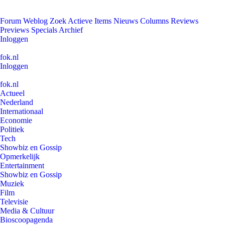
Forum
Weblog
Zoek
Actieve Items
Nieuws
Columns
Reviews
Previews
Specials
Archief
Inloggen
fok.nl
Inloggen
fok.nl
Actueel
Nederland
Internationaal
Economie
Politiek
Tech
Showbiz en Gossip
Opmerkelijk
Entertainment
Showbiz en Gossip
Muziek
Film
Televisie
Media & Cultuur
Bioscoopagenda