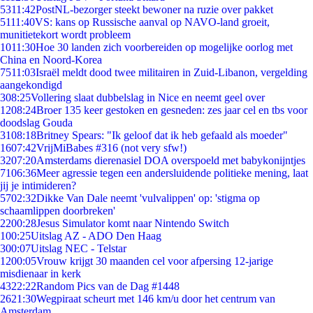
53
11:42
PostNL-bezorger steekt bewoner na ruzie over pakket
51
11:40
VS: kans op Russische aanval op NAVO-land groeit,
munitietekort wordt probleem
10
11:30
Hoe 30 landen zich voorbereiden op mogelijke oorlog met
China en Noord-Korea
75
11:03
Israël meldt dood twee militairen in Zuid-Libanon, vergelding
aangekondigd
3
08:25
Vollering slaat dubbelslag in Nice en neemt geel over
12
08:24
Broer 135 keer gestoken en gesneden: zes jaar cel en tbs voor
doodslag Gouda
31
08:18
Britney Spears: "Ik geloof dat ik heb gefaald als moeder"
16
07:42
VrijMiBabes #316 (not very sfw!)
32
07:20
Amsterdams dierenasiel DOA overspoeld met babykonijntjes
71
06:36
Meer agressie tegen een andersluidende politieke mening, laat
jij je intimideren?
57
02:32
Dikke Van Dale neemt 'vulvalippen' op: 'stigma op
schaamlippen doorbreken'
22
00:28
Jesus Simulator komt naar Nintendo Switch
1
00:25
Uitslag AZ - ADO Den Haag
3
00:07
Uitslag NEC - Telstar
12
00:05
Vrouw krijgt 30 maanden cel voor afpersing 12-jarige
misdienaar in kerk
43
22:22
Random Pics van de Dag #1448
26
21:30
Wegpiraat scheurt met 146 km/u door het centrum van
Amsterdam