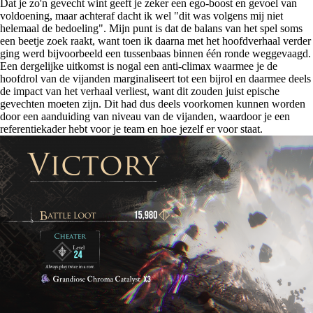
Dat je zo'n gevecht wint geeft je zeker een ego-boost en gevoel van
voldoening, maar achteraf dacht ik wel "dit was volgens mij niet
helemaal de bedoeling". Mijn punt is dat de balans van het spel soms
een beetje zoek raakt, want toen ik daarna met het hoofdverhaal verder
ging werd bijvoorbeeld een tussenbaas binnen één ronde weggevaagd.
Een dergelijke uitkomst is nogal een anti-climax waarmee je de
hoofdrol van de vijanden marginaliseert tot een bijrol en daarmee deels
de impact van het verhaal verliest, want dit zouden juist epische
gevechten moeten zijn. Dit had dus deels voorkomen kunnen worden
door een aanduiding van niveau van de vijanden, waardoor je een
referentiekader hebt voor je team en hoe jezelf er voor staat.