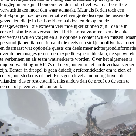
hoogtepunten zijn al benoemd en de studio heeft wat dat betreft de
verwachtingen meer dan waar gemaakt. Maar als ik dan toch een
kritiekpuntje moet geven: er zit wel een grote discrepantie tussen de
gevechten die je in het hoofdverhaal doet en de optionele
baasgevechten - die extreem veel moeilijker kunnen zijn - dan je in
eerste instantie zou verwachten. Het is prima voor mensen die enkel
het verhaal willen volgen en alle optionele content willen missen. Maar
persoonlijk ben ik meer iemand die deels een stukje hoofdverhaal doet
en daarnaast wat optionele quests om deels meer achtergrondinformatie
over de personages (en eerdere expedities) te ontdekken, de spelwereld
te verkennen en als team wat sterker te worden. Over het algemeen is
mijn verwachting in RPG's dat de vijanden in het hoofdverhaal sterker
zijn. Echter, in dit spel is geen duidelijk referentiekader om te zien of
een vijand sterker is of niet. Er is geen level aanduiding boven de
vijanden, dus er rest eigenlijk niks anders dan de proef op de som te
nemen of je een vijand aan kunt.