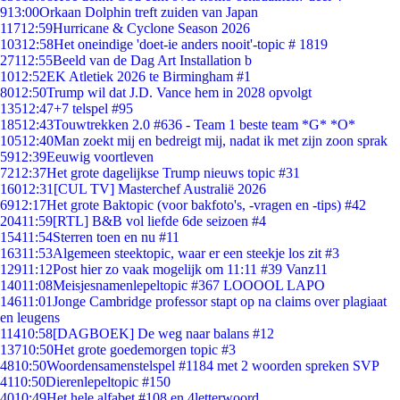
9
13:00
Orkaan Dolphin treft zuiden van Japan
117
12:59
Hurricane & Cyclone Season 2026
103
12:58
Het oneindige 'doet-ie anders nooit'-topic # 1819
271
12:55
Beeld van de Dag Art Installation b
10
12:52
EK Atletiek 2026 te Birmingham #1
80
12:50
Trump wil dat J.D. Vance hem in 2028 opvolgt
135
12:47
+7 telspel #95
185
12:43
Touwtrekken 2.0 #636 - Team 1 beste team *G* *O*
105
12:40
Man zoekt mij en bedreigt mij, nadat ik met zijn zoon sprak
59
12:39
Eeuwig voortleven
72
12:37
Het grote dagelijkse Trump nieuws topic #31
160
12:31
[CUL TV] Masterchef Australië 2026
69
12:17
Het grote Baktopic (voor bakfoto's, -vragen en -tips) #42
204
11:59
[RTL] B&B vol liefde 6de seizoen #4
154
11:54
Sterren toen en nu #11
163
11:53
Algemeen steektopic, waar er een steekje los zit #3
129
11:12
Post hier zo vaak mogelijk om 11:11 #39 Vanz11
140
11:08
Meisjesnamenlepeltopic #367 LOOOOL LAPO
146
11:01
Jonge Cambridge professor stapt op na claims over plagiaat
en leugens
114
10:58
[DAGBOEK] De weg naar balans #12
137
10:50
Het grote goedemorgen topic #3
48
10:50
Woordensamenstelspel #1184 met 2 woorden spreken SVP
41
10:50
Dierenlepeltopic #150
40
10:49
Het hele alfabet #108 en 4letterwoord