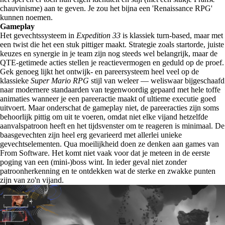
chauvinisme) aan te geven. Je zou het bijna een 'Renaissance RPG'
kunnen noemen.
Gameplay
Het gevechtssysteem in
Expedition 33
is klassiek turn-based, maar met
een twist die het een stuk pittiger maakt. Strategie zoals startorde, juiste
keuzes en synergie in je team zijn nog steeds wel belangrijk, maar de
QTE-getimede acties stellen je reactievermogen en geduld op de proef.
Gek genoeg lijkt het ontwijk- en pareersysteem heel veel op de
klassieke
Super Mario RPG
stijl van weleer
—
weliswaar bijgeschaafd
naar modernere standaarden van tegenwoordig gepaard met hele toffe
animaties wanneer je een pareeractie maakt of ultieme executie goed
uitvoert. Maar onderschat de gameplay niet, de pareeracties zijn soms
behoorlijk pittig om uit te voeren, omdat niet elke vijand hetzelfde
aanvalspatroon heeft en het tijdsvenster om te reageren is minimaal. De
baasgevechten zijn heel erg gevarieerd met allerlei unieke
gevechtselementen. Qua moeilijkheid doen ze denken aan games van
From Software. Het komt niet vaak voor dat je meteen in de eerste
poging van een (mini-)boss wint. In ieder geval niet zonder
patroonherkenning en te ontdekken wat de sterke en zwakke punten
zijn van zo'n vijand.