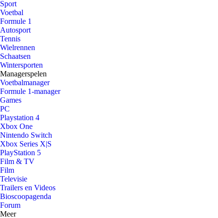
Sport
Voetbal
Formule 1
Autosport
Tennis
Wielrennen
Schaatsen
Wintersporten
Managerspelen
Voetbalmanager
Formule 1-manager
Games
PC
Playstation 4
Xbox One
Nintendo Switch
Xbox Series X|S
PlayStation 5
Film & TV
Film
Televisie
Trailers en Videos
Bioscoopagenda
Forum
Meer