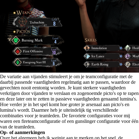
De variatie aan vijanden stimuleert je om je teamconfiguratie met de
daarbij passende vaardigheden regelmatig aan te passen, waardoor de
gevechten nooit eentonig worden. Je kunt sterkere vaardigheden
verkrijgen door vijanden te verslaan en zogenoemde picto's op te rapen
en deze later om te zetten in passieve vaardigheden genaamd lumina's.
Hoe verder je in het spel komt hoe groter je arsenaal aan picto's en
lumina's wordt. Daarmee heb je uiteindelijk tig verschillende
combinaties voor je teamleden. De favoriete configuraties voor mij
waren een fireteamconfiguratie of een gunslinger configuratie voor één
van de teamleden.
Op- of aanmerkingen
Over het algemeen heb ik weinig aan te merken op het spel, de