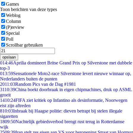
Games
Toon berichten van deze types
Weblog
Column
(P)review
Special
Poll
Scrollbar gebruiken
opslaan
0
14:46
Aprilia domineert Britse Grand Prix op Silverstone met dubbele
top-3
0
13:59
Sensationele Moto2-race Silverstone levert nieuwe winnaar op,
Nederlanders buiten de punten
20
11:03
Random Pics van de Dag #1981
31
10:39
China boekt doorbraak in eigen chipmachines, druk op ASML
groeit
14
10:24
FIFA ziet kritiek op Infantino als desinformatie, Noorwegen
eist zijn aftreden
8
10:03
Inbraak bij Haagse politie: dieven betrapt bij stelen illegale
sigaretten
18
09:50
Nachtelijk gebiedsverbod brengt rust terug in Rotterdamse
wijk
25
09:39
Iran stelt zes eisen aan VS voor heropening Straat van Hormuz