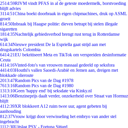
25
14:59
RIVM vindt PFAS in al de geteste moedermelk, borstvoeding
blijft advies
31
14:51
China boekt doorbraak in eigen chipmachines, druk op ASML
groeit
8
14:50
Inbraak bij Haagse politie: dieven betrapt bij stelen illegale
sigaretten
18
14:35
Nachtelijk gebiedsverbod brengt rust terug in Rotterdamse
wijk
6
14:34
Nieuwe president De la Espriella gaat strijd aan met
drugskartels Colombia
64
14:21
EU bekritiseert Meta en TikTok om verspreiden desinformatie
Ceuta
41
14:16
Vinted-foto's van vrouwen massaal gedeeld op seksfora
44
14:03
Houthi's vallen Saoedi-Arabië en Jemen aan, dreigen met
blokkade olieroute
20
13:47
Random Pics van de Dag #1978
76
13:16
Random Pics van de Dag #1980
13
13:10
Geen 'happy end' bij seksdate via Kinky.nl
14
13:06
Benzineprijs daalt verder, onzekerheid over Straat van Hormuz
blijft
41
12:39
XR blokkeert A12 ruim twee uur, agent gebeten bij
aanhouding
8
12:37
Vrouw krijgt door verwisseling het embryo van ander stel
ingebracht
11
12:30
Uitslag PSV - Fortuna Sittard