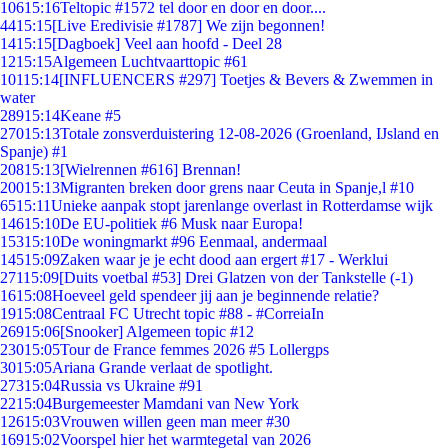
106
15:16
Teltopic #1572 tel door en door en door....
44
15:15
[Live Eredivisie #1787] We zijn begonnen!
14
15:15
[Dagboek] Veel aan hoofd - Deel 28
12
15:15
Algemeen Luchtvaarttopic #61
101
15:14
[INFLUENCERS #297] Toetjes & Bevers & Zwemmen in
water
289
15:14
Keane #5
270
15:13
Totale zonsverduistering 12-08-2026 (Groenland, IJsland en
Spanje) #1
208
15:13
[Wielrennen #616] Brennan!
200
15:13
Migranten breken door grens naar Ceuta in Spanje,l #10
65
15:11
Unieke aanpak stopt jarenlange overlast in Rotterdamse wijk
146
15:10
De EU-politiek #6 Musk naar Europa!
153
15:10
De woningmarkt #96 Eenmaal, andermaal
145
15:09
Zaken waar je je echt dood aan ergert #17 - Werklui
271
15:09
[Duits voetbal #53] Drei Glatzen von der Tankstelle (-1)
16
15:08
Hoeveel geld spendeer jij aan je beginnende relatie?
19
15:08
Centraal FC Utrecht topic #88 - #CorreiaIn
269
15:06
[Snooker] Algemeen topic #12
230
15:05
Tour de France femmes 2026 #5 Lollergps
30
15:05
Ariana Grande verlaat de spotlight.
273
15:04
Russia vs Ukraine #91
22
15:04
Burgemeester Mamdani van New York
126
15:03
Vrouwen willen geen man meer #30
169
15:02
Voorspel hier het warmtegetal van 2026