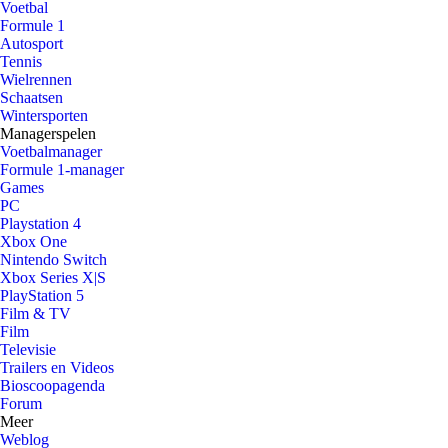
Voetbal
Formule 1
Autosport
Tennis
Wielrennen
Schaatsen
Wintersporten
Managerspelen
Voetbalmanager
Formule 1-manager
Games
PC
Playstation 4
Xbox One
Nintendo Switch
Xbox Series X|S
PlayStation 5
Film & TV
Film
Televisie
Trailers en Videos
Bioscoopagenda
Forum
Meer
Weblog