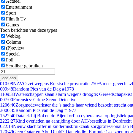
Actueel
Entertainment
Sport
Film & Tv
Games
Toon berichten van deze types
Weblog
Column
(P)review
Special
Poll
Scrollbar gebruiken
opslaan
0
10:08
NAVO zet wegens Russische provocatie 250% meer gevechtsvli
0
09:48
Random Pics van de Dag #1978
11
09:33
Waterschappen slaan alarm wegens droogte: Gereedschapskist 
0
07:00
Forensics: Crime Scene Detective
12
06:40
Zorgmedewerkster die 's nachts haar vriend bezocht terecht on
30
00:35
Random Pics van de Dag #1977
15
22:40
Datalek bij Bol en de Bijenkorf na cyberaanval op logistiek pa
22
22:27
Kind overleden na aanrijding door AH-bestelbus in Dordrecht
6
22:14
Nieuw slachtoffer in kindermisbruikzaak zorgprofessional Jan B
1
20:49
Geen Qatar en Abu Dhabi? Dan eindigt Formule 1-seizoen moge