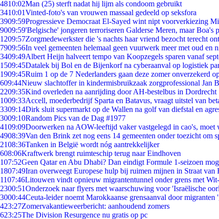
48
10:02
Man (25) sterft nadat hij lijm als condoom gebruikt
34
10:01
Vinted-foto's van vrouwen massaal gedeeld op seksfora
39
09:59
Progressieve Democraat El-Sayed wint nipt voorverkiezing M
90
09:59
'Belgische' jongeren terroriseren Galderse Meren, maar Boa's 
12
09:57
Zorgmedewerkster die 's nachts haar vriend bezocht terecht on
79
09:56
In veel gemeenten helemaal geen vuurwerk meer met oud en 
34
09:49
Albert Heijn halveert tempo van Koopzegels sparen vanaf sep
15
09:45
Datalek bij Bol en de Bijenkorf na cyberaanval op logistiek pa
19
09:45
Ruim 1 op de 7 Nederlanders gaan deze zomer onverzekerd op
6
09:44
Nieuw slachtoffer in kindermisbruikzaak zorgprofessional Jan B
22
09:35
Kind overleden na aanrijding door AH-bestelbus in Dordrecht
10
09:33
Accell, moederbedrijf Sparta en Batavus, vraagt uitstel van bet
33
09:14
Dirk sluit supermarkt op de Wallen na golf van diefstal en agre
30
09:10
Random Pics van de Dag #1977
41
09:09
Doorwerken na AOW-leeftijd vaker vastgelegd in cao's, moet
49
08:39
Van den Brink zet nog eens 14 gemeenten onder toezicht om s
21
08:36
Tanken in België wordt nóg aantrekkelijker
6
08:06
Kraftwerk brengt ruimteschip terug naar Eindhoven
1
07:52
Geen Qatar en Abu Dhabi? Dan eindigt Formule 1-seizoen moge
18
07:49
Iran overweegt Europese hulp bij ruimen mijnen in Straat va
11
07:46
Litouwen vindt opnieuw migrantentunnel onder grens met Wit
23
00:51
Onderzoek naar flyers met waarschuwing voor 'Israëlische oor
30
00:44
Ceuta-leider noemt Marokkaanse grensaanval door migranten 
4
23:27
Zomervakantieweerbericht: aanhoudend zomers
6
23:25
The Division Resurgence nu gratis op pc