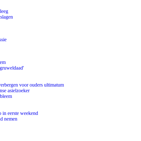
leeg
tslagen
ssie
eem
'gruweldaad'
 verbergen voor ouders ultimatum
nse asielzoeker
obleem
o in eerste weekend
eid nemen