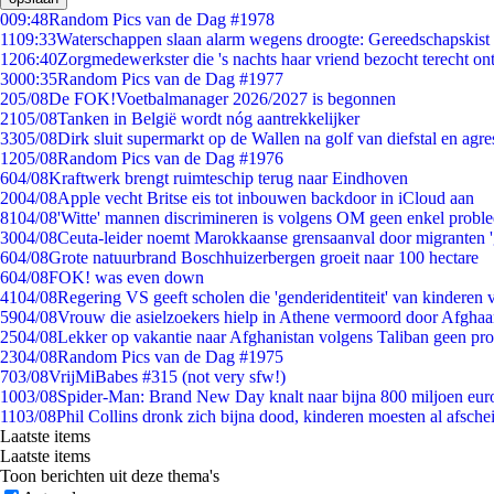
0
09:48
Random Pics van de Dag #1978
11
09:33
Waterschappen slaan alarm wegens droogte: Gereedschapskist 
12
06:40
Zorgmedewerkster die 's nachts haar vriend bezocht terecht on
30
00:35
Random Pics van de Dag #1977
2
05/08
De FOK!Voetbalmanager 2026/2027 is begonnen
21
05/08
Tanken in België wordt nóg aantrekkelijker
33
05/08
Dirk sluit supermarkt op de Wallen na golf van diefstal en agre
12
05/08
Random Pics van de Dag #1976
6
04/08
Kraftwerk brengt ruimteschip terug naar Eindhoven
20
04/08
Apple vecht Britse eis tot inbouwen backdoor in iCloud aan
81
04/08
'Witte' mannen discrimineren is volgens OM geen enkel probl
30
04/08
Ceuta-leider noemt Marokkaanse grensaanval door migranten 
6
04/08
Grote natuurbrand Boschhuizerbergen groeit naar 100 hectare
6
04/08
FOK! was even down
41
04/08
Regering VS geeft scholen die 'genderidentiteit' van kinderen
59
04/08
Vrouw die asielzoekers hielp in Athene vermoord door Afghaa
25
04/08
Lekker op vakantie naar Afghanistan volgens Taliban geen pr
23
04/08
Random Pics van de Dag #1975
7
03/08
VrijMiBabes #315 (not very sfw!)
10
03/08
Spider-Man: Brand New Day knalt naar bijna 800 miljoen eur
11
03/08
Phil Collins dronk zich bijna dood, kinderen moesten al afsch
Laatste items
Laatste items
Toon berichten uit deze thema's