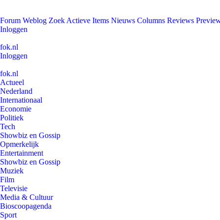
Forum
Weblog
Zoek
Actieve Items
Nieuws
Columns
Reviews
Previe
Inloggen
fok.nl
Inloggen
fok.nl
Actueel
Nederland
Internationaal
Economie
Politiek
Tech
Showbiz en Gossip
Opmerkelijk
Entertainment
Showbiz en Gossip
Muziek
Film
Televisie
Media & Cultuur
Bioscoopagenda
Sport