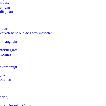
-Rusland
ichigan
aling aan
ollar
 werken na je 67e de norm worden?
and augustus
preidingswet
n Hormuz
ekort dreigt
ssie
235 km/u
nslag
onder migranten Ceuta