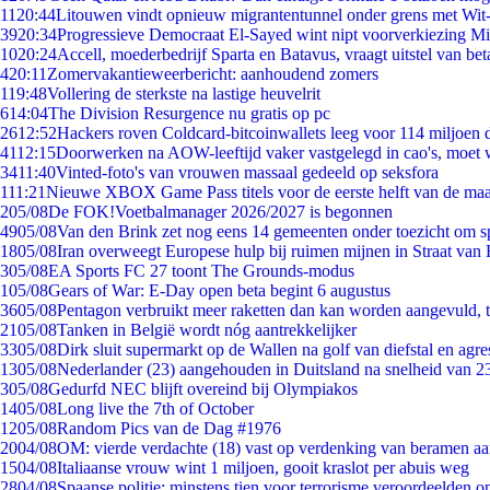
11
20:44
Litouwen vindt opnieuw migrantentunnel onder grens met Wit
39
20:34
Progressieve Democraat El-Sayed wint nipt voorverkiezing M
10
20:24
Accell, moederbedrijf Sparta en Batavus, vraagt uitstel van bet
4
20:11
Zomervakantieweerbericht: aanhoudend zomers
1
19:48
Vollering de sterkste na lastige heuvelrit
6
14:04
The Division Resurgence nu gratis op pc
26
12:52
Hackers roven Coldcard-bitcoinwallets leeg voor 114 miljoen d
41
12:15
Doorwerken na AOW-leeftijd vaker vastgelegd in cao's, moet
34
11:40
Vinted-foto's van vrouwen massaal gedeeld op seksfora
1
11:21
Nieuwe XBOX Game Pass titels voor de eerste helft van de ma
2
05/08
De FOK!Voetbalmanager 2026/2027 is begonnen
49
05/08
Van den Brink zet nog eens 14 gemeenten onder toezicht om s
18
05/08
Iran overweegt Europese hulp bij ruimen mijnen in Straat va
3
05/08
EA Sports FC 27 toont The Grounds-modus
1
05/08
Gears of War: E-Day open beta begint 6 augustus
36
05/08
Pentagon verbruikt meer raketten dan kan worden aangevuld, t
21
05/08
Tanken in België wordt nóg aantrekkelijker
33
05/08
Dirk sluit supermarkt op de Wallen na golf van diefstal en agre
13
05/08
Nederlander (23) aangehouden in Duitsland na snelheid van 
3
05/08
Gedurfd NEC blijft overeind bij Olympiakos
14
05/08
Long live the 7th of October
12
05/08
Random Pics van de Dag #1976
20
04/08
OM: vierde verdachte (18) vast op verdenking van beramen aa
15
04/08
Italiaanse vrouw wint 1 miljoen, gooit kraslot per abuis weg
28
04/08
Spaanse politie: minstens tien voor terrorisme veroordeelden 