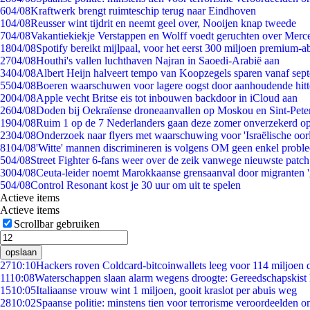
6
04/08
Kraftwerk brengt ruimteschip terug naar Eindhoven
1
04/08
Reusser wint tijdrit en neemt geel over, Nooijen knap tweede
7
04/08
Vakantiekiekje Verstappen en Wolff voedt geruchten over Merc
18
04/08
Spotify bereikt mijlpaal, voor het eerst 300 miljoen premium-
27
04/08
Houthi's vallen luchthaven Najran in Saoedi-Arabië aan
34
04/08
Albert Heijn halveert tempo van Koopzegels sparen vanaf sep
55
04/08
Boeren waarschuwen voor lagere oogst door aanhoudende hitt
20
04/08
Apple vecht Britse eis tot inbouwen backdoor in iCloud aan
26
04/08
Doden bij Oekraïense droneaanvallen op Moskou en Sint-Pete
19
04/08
Ruim 1 op de 7 Nederlanders gaan deze zomer onverzekerd op
23
04/08
Onderzoek naar flyers met waarschuwing voor 'Israëlische oor
81
04/08
'Witte' mannen discrimineren is volgens OM geen enkel probl
5
04/08
Street Fighter 6-fans weer over de zeik vanwege nieuwste patch
30
04/08
Ceuta-leider noemt Marokkaanse grensaanval door migranten 
5
04/08
Control Resonant kost je 30 uur om uit te spelen
Actieve items
Actieve items
Scrollbar gebruiken
opslaan
27
10:10
Hackers roven Coldcard-bitcoinwallets leeg voor 114 miljoen d
11
10:08
Waterschappen slaan alarm wegens droogte: Gereedschapskist 
15
10:05
Italiaanse vrouw wint 1 miljoen, gooit kraslot per abuis weg
28
10:02
Spaanse politie: minstens tien voor terrorisme veroordeelden 