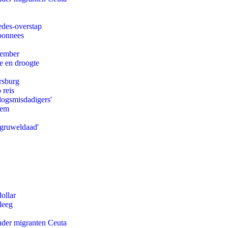
edes-overstap
abonnees
tember
e en droogte
rsburg
 reis
logsmisdadigers'
eem
'gruweldaad'
ollar
leeg
onder migranten Ceuta