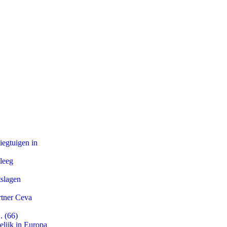
egtuigen in
leeg
tslagen
rtner Ceva
. (66)
lijk in Europa