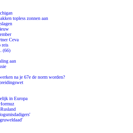
ichigan
pakken topless zonnen aan
tslagen
nieuw
tember
rtner Ceva
 reis
. (66)
aling aan
ssie
 werken na je 67e de norm worden?
preidingswet
lijk in Europa
n Hormuz
-Rusland
logsmisdadigers'
'gruweldaad'