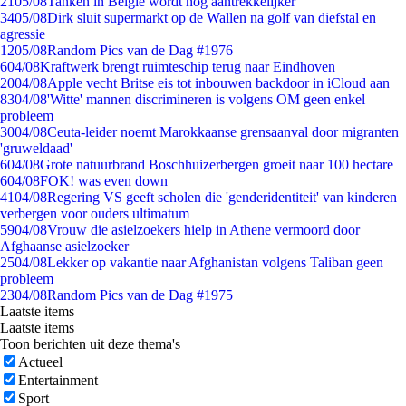
21
05/08
Tanken in België wordt nóg aantrekkelijker
34
05/08
Dirk sluit supermarkt op de Wallen na golf van diefstal en
agressie
12
05/08
Random Pics van de Dag #1976
6
04/08
Kraftwerk brengt ruimteschip terug naar Eindhoven
20
04/08
Apple vecht Britse eis tot inbouwen backdoor in iCloud aan
83
04/08
'Witte' mannen discrimineren is volgens OM geen enkel
probleem
30
04/08
Ceuta-leider noemt Marokkaanse grensaanval door migranten
'gruweldaad'
6
04/08
Grote natuurbrand Boschhuizerbergen groeit naar 100 hectare
6
04/08
FOK! was even down
41
04/08
Regering VS geeft scholen die 'genderidentiteit' van kinderen
verbergen voor ouders ultimatum
59
04/08
Vrouw die asielzoekers hielp in Athene vermoord door
Afghaanse asielzoeker
25
04/08
Lekker op vakantie naar Afghanistan volgens Taliban geen
probleem
23
04/08
Random Pics van de Dag #1975
Laatste items
Laatste items
Toon berichten uit deze thema's
Actueel
Entertainment
Sport