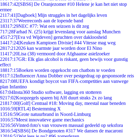
186
17:42
[SBS6] De Oranjezomer #10 Helene je kan het niet stop
ermee
21
17:41
[Dagboek] Mijn struggles in het dagelijks leven
231
17:37
Weerrecords aan de lopende band
183
17:29
NEC #77: Wat een seizoen is dit zeg
7
17:28
Farhad N. (25) krijgt levenslang voor aanslag Munchen
45
17:27
[Eva vd Wijdeven] geruchten over dakloosheid
144
17:24
[Keuken Kampioen Divisie] #44 Vitesse mag weg
28
17:21
2026 kan warmste jaar worden door El Nino
114
17:20
Lisa (38) vermoord door Afghaanse asielzoeker
220
17:17
GR: Elk glas alcohol is riskant, geen bewijs voor gunstig
effect
188
17:15
Boeken worden opgekocht om chatbots te voeden
91
17:12
Influencer Anna Dobber over pestgedrag op gesponsorde reis
82
17:08
UEFA kondigt boycot van FIFA-competities aan vanwege
plan Infantino
6
17:04
Insta360 Studio software, lagging en stotteren
92
17:02
Koopzegels sparen bij AH duurt straks 2x zo lang
218
17:00
[Golf] Centraal #18: Moving day, meestal naar beneden
10
16:59
[RTL4] Bestemming X
135
16:59
Grote natuurbrand in Noord-Limburg
10
16:57
Meest innovatieve game mechanics
32
16:56
Vinted-foto's van vrouwen massaal gedeeld op seksfora
38
16:54
[SBS6] De Bondgenoten #317 We dansen de macaroni
120
16:51
Wat lees je nu? #96 zomerlezen