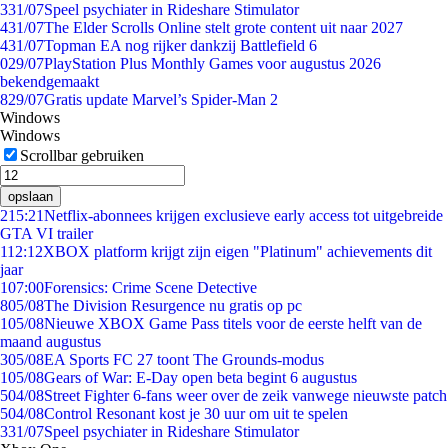
3
31/07
Speel psychiater in Rideshare Stimulator
4
31/07
The Elder Scrolls Online stelt grote content uit naar 2027
4
31/07
Topman EA nog rijker dankzij Battlefield 6
0
29/07
PlayStation Plus Monthly Games voor augustus 2026
bekendgemaakt
8
29/07
Gratis update Marvel’s Spider-Man 2
Windows
Windows
Scrollbar gebruiken
opslaan
2
15:21
Netflix-abonnees krijgen exclusieve early access tot uitgebreide
GTA VI trailer
1
12:12
XBOX platform krijgt zijn eigen "Platinum" achievements dit
jaar
1
07:00
Forensics: Crime Scene Detective
8
05/08
The Division Resurgence nu gratis op pc
1
05/08
Nieuwe XBOX Game Pass titels voor de eerste helft van de
maand augustus
3
05/08
EA Sports FC 27 toont The Grounds-modus
1
05/08
Gears of War: E-Day open beta begint 6 augustus
5
04/08
Street Fighter 6-fans weer over de zeik vanwege nieuwste patch
5
04/08
Control Resonant kost je 30 uur om uit te spelen
3
31/07
Speel psychiater in Rideshare Stimulator