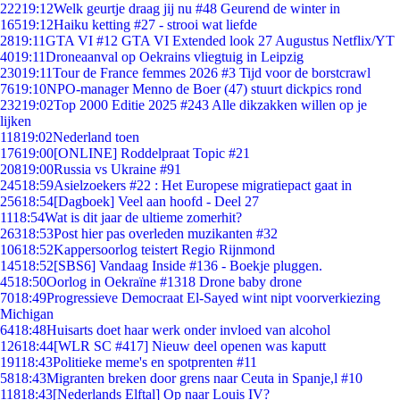
222
19:12
Welk geurtje draag jij nu #48 Geurend de winter in
165
19:12
Haiku ketting #27 - strooi wat liefde
28
19:11
GTA VI #12 GTA VI Extended look 27 Augustus Netflix/YT
40
19:11
Droneaanval op Oekrains vliegtuig in Leipzig
230
19:11
Tour de France femmes 2026 #3 Tijd voor de borstcrawl
76
19:10
NPO-manager Menno de Boer (47) stuurt dickpics rond
232
19:02
Top 2000 Editie 2025 #243 Alle dikzakken willen op je
lijken
118
19:02
Nederland toen
176
19:00
[ONLINE] Roddelpraat Topic #21
208
19:00
Russia vs Ukraine #91
245
18:59
Asielzoekers #22 : Het Europese migratiepact gaat in
256
18:54
[Dagboek] Veel aan hoofd - Deel 27
11
18:54
Wat is dit jaar de ultieme zomerhit?
263
18:53
Post hier pas overleden muzikanten #32
106
18:52
Kappersoorlog teistert Regio Rijnmond
145
18:52
[SBS6] Vandaag Inside #136 - Boekje pluggen.
45
18:50
Oorlog in Oekraïne #1318 Drone baby drone
70
18:49
Progressieve Democraat El-Sayed wint nipt voorverkiezing
Michigan
64
18:48
Huisarts doet haar werk onder invloed van alcohol
126
18:44
[WLR SC #417] Nieuw deel openen was kaputt
191
18:43
Politieke meme's en spotprenten #11
58
18:43
Migranten breken door grens naar Ceuta in Spanje,l #10
118
18:43
[Nederlands Elftal] Op naar Louis IV?