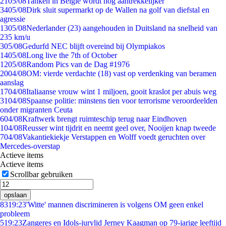
21
05/08
Tanken in België wordt nóg aantrekkelijker
34
05/08
Dirk sluit supermarkt op de Wallen na golf van diefstal en
agressie
13
05/08
Nederlander (23) aangehouden in Duitsland na snelheid van
235 km/u
3
05/08
Gedurfd NEC blijft overeind bij Olympiakos
14
05/08
Long live the 7th of October
12
05/08
Random Pics van de Dag #1976
20
04/08
OM: vierde verdachte (18) vast op verdenking van beramen
aanslag
17
04/08
Italiaanse vrouw wint 1 miljoen, gooit kraslot per abuis weg
31
04/08
Spaanse politie: minstens tien voor terrorisme veroordeelden
onder migranten Ceuta
6
04/08
Kraftwerk brengt ruimteschip terug naar Eindhoven
1
04/08
Reusser wint tijdrit en neemt geel over, Nooijen knap tweede
7
04/08
Vakantiekiekje Verstappen en Wolff voedt geruchten over
Mercedes-overstap
Actieve items
Actieve items
Scrollbar gebruiken
opslaan
83
19:23
'Witte' mannen discrimineren is volgens OM geen enkel
probleem
5
19:23
Zangeres en Idols-jurylid Jerney Kaagman op 79-jarige leeftijd