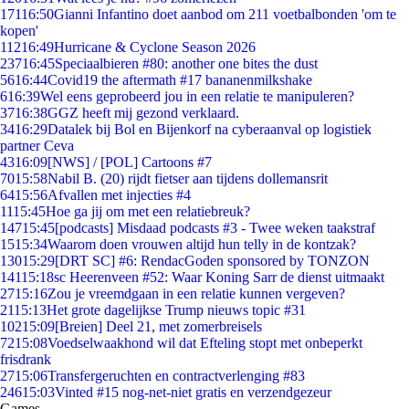
171
16:50
Gianni Infantino doet aanbod om 211 voetbalbonden 'om te
kopen'
112
16:49
Hurricane & Cyclone Season 2026
237
16:45
Speciaalbieren #80: another one bites the dust
56
16:44
Covid19 the aftermath #17 bananenmilkshake
6
16:39
Wel eens geprobeerd jou in een relatie te manipuleren?
37
16:38
GGZ heeft mij gezond verklaard.
34
16:29
Datalek bij Bol en Bijenkorf na cyberaanval op logistiek
partner Ceva
43
16:09
[NWS] / [POL] Cartoons #7
70
15:58
Nabil B. (20) rijdt fietser aan tijdens dollemansrit
64
15:56
Afvallen met injecties #4
11
15:45
Hoe ga jij om met een relatiebreuk?
147
15:45
[podcasts] Misdaad podcasts #3 - Twee weken taakstraf
15
15:34
Waarom doen vrouwen altijd hun telly in de kontzak?
130
15:29
[DRT SC] #6: RendacGoden sponsored by TONZON
141
15:18
sc Heerenveen #52: Waar Koning Sarr de dienst uitmaakt
27
15:16
Zou je vreemdgaan in een relatie kunnen vergeven?
21
15:13
Het grote dagelijkse Trump nieuws topic #31
102
15:09
[Breien] Deel 21, met zomerbreisels
72
15:08
Voedselwaakhond wil dat Efteling stopt met onbeperkt
frisdrank
27
15:06
Transfergeruchten en contractverlenging #83
246
15:03
Vinted #15 nog-net-niet gratis en verzendgezeur
Games