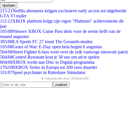
opslaan
2
15:21
Netflix-abonnees krijgen exclusieve early access tot uitgebreide
GTA VI trailer
1
12:12
XBOX platform krijgt zijn eigen "Platinum" achievements dit
jaar
1
05/08
Nieuwe XBOX Game Pass titels voor de eerste helft van de
maand augustus
3
05/08
EA Sports FC 27 toont The Grounds-modus
1
05/08
Gears of War: E-Day open beta begint 6 augustus
5
04/08
Street Fighter 6-fans weer over de zeik vanwege nieuwste patch
5
04/08
Control Resonant kost je 30 uur om uit te spelen
6
04/08
XBOX werkt aan Disc to Digital-programma
17
02/08
XBOX Series in Europa tot 200 euro duurder
3
31/07
Speel psychiater in Rideshare Stimulator
▼ Advertentie door Refinery89