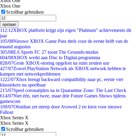
Xbox One
Xbox One
Scrollbar gebruiken
opslaan
1
12:12
XBOX platform krijgt zijn eigen "Platinum" achievements dit
jaar
1
05/08
Nieuwe XBOX Game Pass titels voor de eerste helft van de
maand augustus
3
05/08
EA Sports FC 27 toont The Grounds-modus
6
04/08
XBOX werkt aan Disc to Digital-programma
8
28/07
Grote XBOX-storing opgelost na ruim zestien uur
4
27/07
Zowel PlayStation Network als XBOX-network hebben te
kampen met netwerkproblemen
12
22/07
Xbox brengt backward compatibility naar pc, eerste vier
klassiekers nu speelbaar
2
15/07
Speel coronatijden na in Quarantine Zone: The Last Check
6
14/07
Niet één, niet twee, maar drie Future Games Shows tijdens
gamescom
1
09/07
Obsidian zet streep door Avowed 2 en kiest voor nieuwe
Fallout
Xbox Series X
Xbox Series X
Scrollbar gebruiken