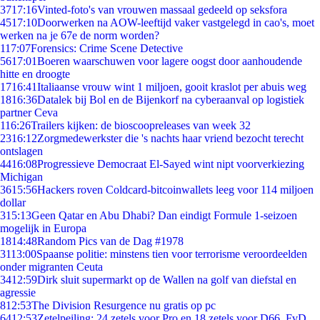
37
17:16
Vinted-foto's van vrouwen massaal gedeeld op seksfora
45
17:10
Doorwerken na AOW-leeftijd vaker vastgelegd in cao's, moet
werken na je 67e de norm worden?
1
17:07
Forensics: Crime Scene Detective
56
17:01
Boeren waarschuwen voor lagere oogst door aanhoudende
hitte en droogte
17
16:41
Italiaanse vrouw wint 1 miljoen, gooit kraslot per abuis weg
18
16:36
Datalek bij Bol en de Bijenkorf na cyberaanval op logistiek
partner Ceva
1
16:26
Trailers kijken: de bioscoopreleases van week 32
23
16:12
Zorgmedewerkster die 's nachts haar vriend bezocht terecht
ontslagen
44
16:08
Progressieve Democraat El-Sayed wint nipt voorverkiezing
Michigan
36
15:56
Hackers roven Coldcard-bitcoinwallets leeg voor 114 miljoen
dollar
3
15:13
Geen Qatar en Abu Dhabi? Dan eindigt Formule 1-seizoen
mogelijk in Europa
18
14:48
Random Pics van de Dag #1978
31
13:00
Spaanse politie: minstens tien voor terrorisme veroordeelden
onder migranten Ceuta
34
12:59
Dirk sluit supermarkt op de Wallen na golf van diefstal en
agressie
8
12:53
The Division Resurgence nu gratis op pc
64
12:53
Zetelpeiling: 24 zetels voor Pro en 18 zetels voor D66, FvD,