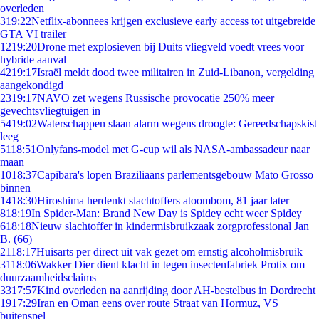
overleden
3
19:22
Netflix-abonnees krijgen exclusieve early access tot uitgebreide
GTA VI trailer
12
19:20
Drone met explosieven bij Duits vliegveld voedt vrees voor
hybride aanval
42
19:17
Israël meldt dood twee militairen in Zuid-Libanon, vergelding
aangekondigd
23
19:17
NAVO zet wegens Russische provocatie 250% meer
gevechtsvliegtuigen in
54
19:02
Waterschappen slaan alarm wegens droogte: Gereedschapskist
leeg
51
18:51
Onlyfans-model met G-cup wil als NASA-ambassadeur naar
maan
10
18:37
Capibara's lopen Braziliaans parlementsgebouw Mato Grosso
binnen
14
18:30
Hiroshima herdenkt slachtoffers atoombom, 81 jaar later
8
18:19
In Spider-Man: Brand New Day is Spidey echt weer Spidey
6
18:18
Nieuw slachtoffer in kindermisbruikzaak zorgprofessional Jan
B. (66)
21
18:17
Huisarts per direct uit vak gezet om ernstig alcoholmisbruik
31
18:06
Wakker Dier dient klacht in tegen insectenfabriek Protix om
duurzaamheidsclaims
33
17:57
Kind overleden na aanrijding door AH-bestelbus in Dordrecht
19
17:29
Iran en Oman eens over route Straat van Hormuz, VS
buitenspel