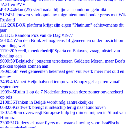
JA21 en PVV
49
12:44
Man (25) sterft nadat hij lijm als condoom gebruikt
5
12:43
Litouwen vindt opnieuw migrantentunnel onder grens met Wit-
Rusland
1
12:20
XBOX platform krijgt zijn eigen "Platinum" achievements dit
jaar
33
11:13
Random Pics van de Dag #1977
50
10:45
Van den Brink zet nog eens 14 gemeenten onder toezicht om
spreidingswet
11
10:20
Accell, moederbedrijf Sparta en Batavus, vraagt uitstel van
betaling aan
90
09:59
'Belgische' jongeren terroriseren Galderse Meren, maar Boa's
pakken topless zonnen aan
79
09:56
In veel gemeenten helemaal geen vuurwerk meer met oud en
nieuw
34
09:49
Albert Heijn halveert tempo van Koopzegels sparen vanaf
september
19
09:45
Ruim 1 op de 7 Nederlanders gaan deze zomer onverzekerd
op reis
21
08:36
Tanken in België wordt nóg aantrekkelijker
6
08:06
Kraftwerk brengt ruimteschip terug naar Eindhoven
18
07:49
Iran overweegt Europese hulp bij ruimen mijnen in Straat van
Hormuz
23
00:51
Onderzoek naar flyers met waarschuwing voor 'Israëlische
oorlogsmisdadigers'