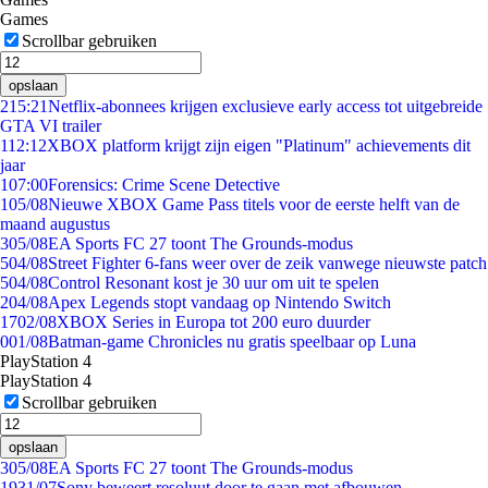
Games
Scrollbar gebruiken
opslaan
2
15:21
Netflix-abonnees krijgen exclusieve early access tot uitgebreide
GTA VI trailer
1
12:12
XBOX platform krijgt zijn eigen "Platinum" achievements dit
jaar
1
07:00
Forensics: Crime Scene Detective
1
05/08
Nieuwe XBOX Game Pass titels voor de eerste helft van de
maand augustus
3
05/08
EA Sports FC 27 toont The Grounds-modus
5
04/08
Street Fighter 6-fans weer over de zeik vanwege nieuwste patch
5
04/08
Control Resonant kost je 30 uur om uit te spelen
2
04/08
Apex Legends stopt vandaag op Nintendo Switch
17
02/08
XBOX Series in Europa tot 200 euro duurder
0
01/08
Batman-game Chronicles nu gratis speelbaar op Luna
PlayStation 4
PlayStation 4
Scrollbar gebruiken
opslaan
3
05/08
EA Sports FC 27 toont The Grounds-modus
19
31/07
Sony beweert resoluut door te gaan met afbouwen