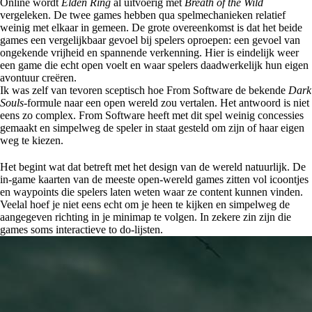
Online wordt
Elden Ring
al uitvoerig met
Breath of the Wild
vergeleken. De twee games hebben qua spelmechanieken relatief
weinig met elkaar in gemeen. De grote overeenkomst is dat het beide
games een vergelijkbaar gevoel bij spelers oproepen: een gevoel van
ongekende vrijheid en spannende verkenning. Hier is eindelijk weer
een game die echt open voelt en waar spelers daadwerkelijk hun eigen
avontuur creëren.
Ik was zelf van tevoren sceptisch hoe From Software de bekende
Dark
Souls
-formule naar een open wereld zou vertalen. Het antwoord is niet
eens zo complex. From Software heeft met dit spel weinig concessies
gemaakt en simpelweg de speler in staat gesteld om zijn of haar eigen
weg te kiezen.
Het begint wat dat betreft met het design van de wereld natuurlijk. De
in-game kaarten van de meeste open-wereld games zitten vol icoontjes
en waypoints die spelers laten weten waar ze content kunnen vinden.
Veelal hoef je niet eens echt om je heen te kijken en simpelweg de
aangegeven richting in je minimap te volgen. In zekere zin zijn die
games soms interactieve to do-lijsten.