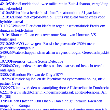
42
10:59
Israël meldt dood twee militairen in Zuid-Libanon, vergelding
aangekondigd
14
10:48
Hiroshima herdenkt slachtoffers atoombom, 81 jaar later
12
10:32
Drone met explosieven bij Duits vliegveld voedt vrees voor
hybride aanval
31
10:28
Wakker Dier dient klacht in tegen insectenfabriek Protix om
duurzaamheidsclaims
19
10:16
Iran en Oman eens over route Straat van Hormuz, VS
buitenspel
23
10:08
NAVO zet wegens Russische provocatie 250% meer
gevechtsvliegtuigen in
54
09:33
Waterschappen slaan alarm wegens droogte: Gereedschapskist
leeg
1
07:00
Forensics: Crime Scene Detective
23
06:40
Zorgmedewerkster die 's nachts haar vriend bezocht terecht
ontslagen
33
00:35
Random Pics van de Dag #1977
18
22:40
Datalek bij Bol en de Bijenkorf na cyberaanval op logistiek
partner Ceva
33
22:27
Kind overleden na aanrijding door AH-bestelbus in Dordrecht
6
22:14
Nieuw slachtoffer in kindermisbruikzaak zorgprofessional Jan
B. (66)
3
20:49
Geen Qatar en Abu Dhabi? Dan eindigt Formule 1-seizoen
mogelijk in Europa
5
20:44
Litouwen vindt opnieuw migrantentunnel onder grens met Wit-