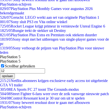
PlayStation-schijven
0
29/07
PlayStation Plus Monthly Games voor augustus 2026
bekendgemaakt
5
26/07
Gerucht: LEGO werkt aan set van originele PlayStation 1
0
01/07
Sony sluit PS3 en Vita online winkel
7
25/05
Rocket League krijgt primeur in vernieuwde Unreal Engine 6
18
25/05
Bungie trekt de stekker uit Destiny
8
21/05
PlayStation Plus Extra en Premium ook stiekem duurder
18
19/05
Sony stopt met het uitbrengen van single-player games voor de
pc
13
19/05
Sony verhoogt de prijzen van PlayStation Plus voor nieuwe
leden
PlayStation 5
PlayStation 5
Scrollbar gebruiken
opslaan
2
15:21
Netflix-abonnees krijgen exclusieve early access tot uitgebreide
GTA VI trailer
3
05/08
EA Sports FC 27 toont The Grounds-modus
5
04/08
Street Fighter 6-fans weer over de zeik vanwege nieuwste patch
5
04/08
Control Resonant kost je 30 uur om uit te spelen
19
31/07
Sony beweert resoluut door te gaan met afbouwen
PlayStation-schijven