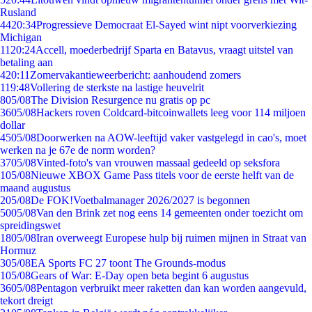
Rusland
44
20:34
Progressieve Democraat El-Sayed wint nipt voorverkiezing
Michigan
11
20:24
Accell, moederbedrijf Sparta en Batavus, vraagt uitstel van
betaling aan
4
20:11
Zomervakantieweerbericht: aanhoudend zomers
1
19:48
Vollering de sterkste na lastige heuvelrit
8
05/08
The Division Resurgence nu gratis op pc
36
05/08
Hackers roven Coldcard-bitcoinwallets leeg voor 114 miljoen
dollar
45
05/08
Doorwerken na AOW-leeftijd vaker vastgelegd in cao's, moet
werken na je 67e de norm worden?
37
05/08
Vinted-foto's van vrouwen massaal gedeeld op seksfora
1
05/08
Nieuwe XBOX Game Pass titels voor de eerste helft van de
maand augustus
2
05/08
De FOK!Voetbalmanager 2026/2027 is begonnen
50
05/08
Van den Brink zet nog eens 14 gemeenten onder toezicht om
spreidingswet
18
05/08
Iran overweegt Europese hulp bij ruimen mijnen in Straat van
Hormuz
3
05/08
EA Sports FC 27 toont The Grounds-modus
1
05/08
Gears of War: E-Day open beta begint 6 augustus
36
05/08
Pentagon verbruikt meer raketten dan kan worden aangevuld,
tekort dreigt