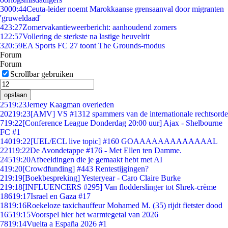
30
00:44
Ceuta-leider noemt Marokkaanse grensaanval door migranten
'gruweldaad'
4
23:27
Zomervakantieweerbericht: aanhoudend zomers
1
22:57
Vollering de sterkste na lastige heuvelrit
3
20:59
EA Sports FC 27 toont The Grounds-modus
Forum
Forum
Scrollbar gebruiken
opslaan
25
19:23
Jerney Kaagman overleden
202
19:23
[AMV] VS #1312 spammers van de internationale rechtsorde
7
19:22
[Conference League Donderdag 20:00 uur] Ajax - Shelbourne
FC #1
140
19:22
[UEL/ECL live topic] #160 GOAAAAAAAAAAAAAL
221
19:22
De Avondetappe #176 - Met Ellen ten Damme.
245
19:20
Afbeeldingen die je gemaakt hebt met AI
4
19:20
[Crowdfunding] #443 Rentestijgingen?
2
19:19
[Boekbespreking] Yesteryear - Caro Claire Burke
2
19:18
[INFLUENCERS #295] Van flodderslinger tot Shrek-crème
186
19:17
Israel en Gaza #17
18
19:16
Roekeloze taxichauffeur Mohamed M. (35) rijdt fietster dood
165
19:15
Voorspel hier het warmtegetal van 2026
78
19:14
Vuelta a España 2026 #1