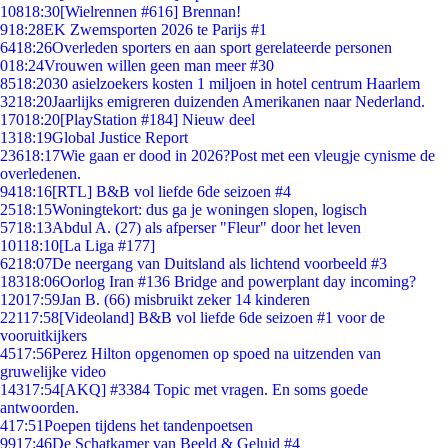
108
18:30
[Wielrennen #616] Brennan!
9
18:28
EK Zwemsporten 2026 te Parijs #1
64
18:26
Overleden sporters en aan sport gerelateerde personen
0
18:24
Vrouwen willen geen man meer #30
85
18:20
30 asielzoekers kosten 1 miljoen in hotel centrum Haarlem
32
18:20
Jaarlijks emigreren duizenden Amerikanen naar Nederland.
170
18:20
[PlayStation #184] Nieuw deel
13
18:19
Global Justice Report
236
18:17
Wie gaan er dood in 2026?Post met een vleugje cynisme de
overledenen.
94
18:16
[RTL] B&B vol liefde 6de seizoen #4
25
18:15
Woningtekort: dus ga je woningen slopen, logisch
57
18:13
Abdul A. (27) als afperser "Fleur" door het leven
101
18:10
[La Liga #177]
62
18:07
De neergang van Duitsland als lichtend voorbeeld #3
183
18:06
Oorlog Iran #136 Bridge and powerplant day incoming?
120
17:59
Jan B. (66) misbruikt zeker 14 kinderen
221
17:58
[Videoland] B&B vol liefde 6de seizoen #1 voor de
vooruitkijkers
45
17:56
Perez Hilton opgenomen op spoed na uitzenden van
gruwelijke video
143
17:54
[AKQ] #3384 Topic met vragen. En soms goede
antwoorden.
4
17:51
Poepen tijdens het tandenpoetsen
99
17:46
De Schatkamer van Beeld & Geluid #4