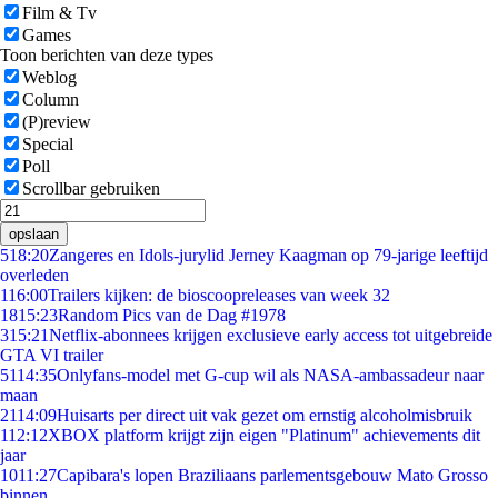
Film & Tv
Games
Toon berichten van deze types
Weblog
Column
(P)review
Special
Poll
Scrollbar gebruiken
opslaan
5
18:20
Zangeres en Idols-jurylid Jerney Kaagman op 79-jarige leeftijd
overleden
1
16:00
Trailers kijken: de bioscoopreleases van week 32
18
15:23
Random Pics van de Dag #1978
3
15:21
Netflix-abonnees krijgen exclusieve early access tot uitgebreide
GTA VI trailer
51
14:35
Onlyfans-model met G-cup wil als NASA-ambassadeur naar
maan
21
14:09
Huisarts per direct uit vak gezet om ernstig alcoholmisbruik
1
12:12
XBOX platform krijgt zijn eigen "Platinum" achievements dit
jaar
10
11:27
Capibara's lopen Braziliaans parlementsgebouw Mato Grosso
binnen