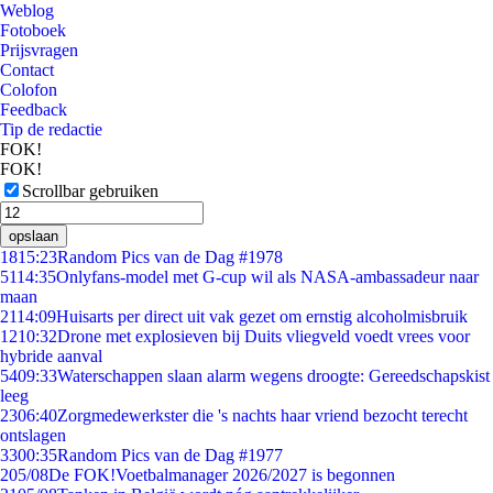
Weblog
Fotoboek
Prijsvragen
Contact
Colofon
Feedback
Tip de redactie
FOK!
FOK!
Scrollbar gebruiken
opslaan
18
15:23
Random Pics van de Dag #1978
51
14:35
Onlyfans-model met G-cup wil als NASA-ambassadeur naar
maan
21
14:09
Huisarts per direct uit vak gezet om ernstig alcoholmisbruik
12
10:32
Drone met explosieven bij Duits vliegveld voedt vrees voor
hybride aanval
54
09:33
Waterschappen slaan alarm wegens droogte: Gereedschapskist
leeg
23
06:40
Zorgmedewerkster die 's nachts haar vriend bezocht terecht
ontslagen
33
00:35
Random Pics van de Dag #1977
2
05/08
De FOK!Voetbalmanager 2026/2027 is begonnen