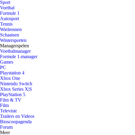
Sport
Voetbal
Formule 1
Autosport
Tennis
Wielrennen
Schaatsen
Wintersporten
Managerspelen
Voetbalmanager
Formule 1-manager
Games
PC
Playstation 4
Xbox One
Nintendo Switch
Xbox Series X|S
PlayStation 5
Film & TV
Film
Televisie
Trailers en Videos
Bioscoopagenda
Forum
Meer