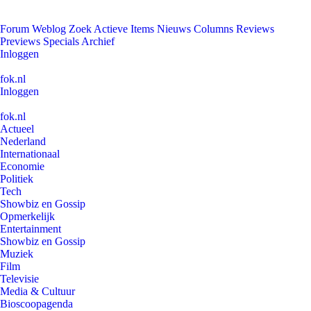
Forum
Weblog
Zoek
Actieve Items
Nieuws
Columns
Reviews
Previews
Specials
Archief
Inloggen
fok.nl
Inloggen
fok.nl
Actueel
Nederland
Internationaal
Economie
Politiek
Tech
Showbiz en Gossip
Opmerkelijk
Entertainment
Showbiz en Gossip
Muziek
Film
Televisie
Media & Cultuur
Bioscoopagenda