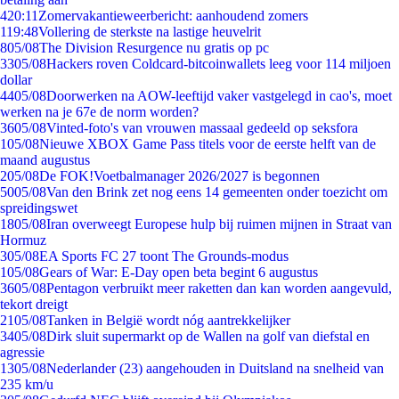
4
20:11
Zomervakantieweerbericht: aanhoudend zomers
1
19:48
Vollering de sterkste na lastige heuvelrit
8
05/08
The Division Resurgence nu gratis op pc
33
05/08
Hackers roven Coldcard-bitcoinwallets leeg voor 114 miljoen
dollar
44
05/08
Doorwerken na AOW-leeftijd vaker vastgelegd in cao's, moet
werken na je 67e de norm worden?
36
05/08
Vinted-foto's van vrouwen massaal gedeeld op seksfora
1
05/08
Nieuwe XBOX Game Pass titels voor de eerste helft van de
maand augustus
2
05/08
De FOK!Voetbalmanager 2026/2027 is begonnen
50
05/08
Van den Brink zet nog eens 14 gemeenten onder toezicht om
spreidingswet
18
05/08
Iran overweegt Europese hulp bij ruimen mijnen in Straat van
Hormuz
3
05/08
EA Sports FC 27 toont The Grounds-modus
1
05/08
Gears of War: E-Day open beta begint 6 augustus
36
05/08
Pentagon verbruikt meer raketten dan kan worden aangevuld,
tekort dreigt
21
05/08
Tanken in België wordt nóg aantrekkelijker
34
05/08
Dirk sluit supermarkt op de Wallen na golf van diefstal en
agressie
13
05/08
Nederlander (23) aangehouden in Duitsland na snelheid van
235 km/u