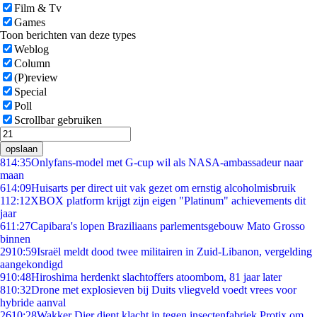
Film & Tv
Games
Toon berichten van deze types
Weblog
Column
(P)review
Special
Poll
Scrollbar gebruiken
opslaan
8
14:35
Onlyfans-model met G-cup wil als NASA-ambassadeur naar
maan
6
14:09
Huisarts per direct uit vak gezet om ernstig alcoholmisbruik
1
12:12
XBOX platform krijgt zijn eigen "Platinum" achievements dit
jaar
6
11:27
Capibara's lopen Braziliaans parlementsgebouw Mato Grosso
binnen
29
10:59
Israël meldt dood twee militairen in Zuid-Libanon, vergelding
aangekondigd
9
10:48
Hiroshima herdenkt slachtoffers atoombom, 81 jaar later
8
10:32
Drone met explosieven bij Duits vliegveld voedt vrees voor
hybride aanval
26
10:28
Wakker Dier dient klacht in tegen insectenfabriek Protix om