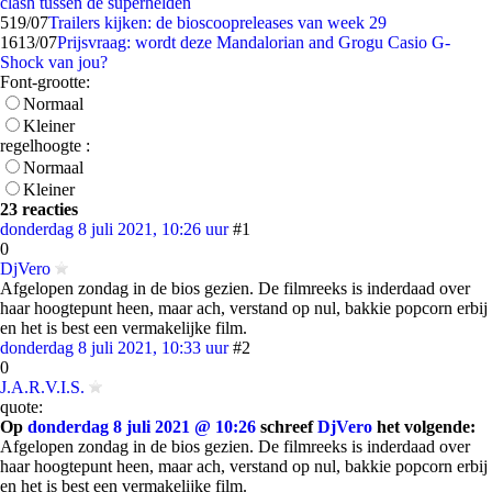
clash tussen de superhelden
5
19/07
Trailers kijken: de bioscoopreleases van week 29
16
13/07
Prijsvraag: wordt deze Mandalorian and Grogu Casio G-
Shock van jou?
Font-grootte:
Normaal
Kleiner
regelhoogte :
Normaal
Kleiner
23 reacties
donderdag 8 juli 2021, 10:26 uur
#1
0
DjVero
Afgelopen zondag in de bios gezien. De filmreeks is inderdaad over
haar hoogtepunt heen, maar ach, verstand op nul, bakkie popcorn erbij
en het is best een vermakelijke film.
donderdag 8 juli 2021, 10:33 uur
#2
0
J.A.R.V.I.S.
quote:
Op
donderdag 8 juli 2021 @ 10:26
schreef
DjVero
het volgende:
Afgelopen zondag in de bios gezien. De filmreeks is inderdaad over
haar hoogtepunt heen, maar ach, verstand op nul, bakkie popcorn erbij
en het is best een vermakelijke film.