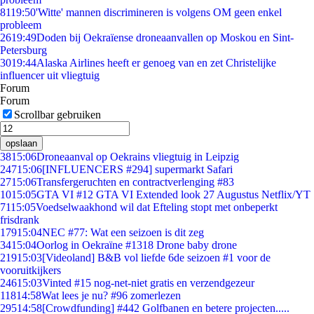
81
19:50
'Witte' mannen discrimineren is volgens OM geen enkel
probleem
26
19:49
Doden bij Oekraïense droneaanvallen op Moskou en Sint-
Petersburg
30
19:44
Alaska Airlines heeft er genoeg van en zet Christelijke
influencer uit vliegtuig
Forum
Forum
Scrollbar gebruiken
opslaan
38
15:06
Droneaanval op Oekrains vliegtuig in Leipzig
247
15:06
[INFLUENCERS #294] supermarkt Safari
27
15:06
Transfergeruchten en contractverlenging #83
10
15:05
GTA VI #12 GTA VI Extended look 27 Augustus Netflix/YT
71
15:05
Voedselwaakhond wil dat Efteling stopt met onbeperkt
frisdrank
179
15:04
NEC #77: Wat een seizoen is dit zeg
34
15:04
Oorlog in Oekraïne #1318 Drone baby drone
219
15:03
[Videoland] B&B vol liefde 6de seizoen #1 voor de
vooruitkijkers
246
15:03
Vinted #15 nog-net-niet gratis en verzendgezeur
118
14:58
Wat lees je nu? #96 zomerlezen
295
14:58
[Crowdfunding] #442 Golfbanen en betere projecten.....