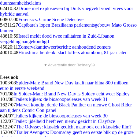
duurzaamheidsclaims
624
10:32
Drone met explosieven bij Duits vliegveld voedt vrees voor
hybride aanval
608
07:00
Forensics: Crime Scene Detective
543
11:27
Capibara's lopen Braziliaans parlementsgebouw Mato Grosso
binnen
486
10:59
Israël meldt dood twee militairen in Zuid-Libanon,
vergelding aangekondigd
450
20:11
Zomervakantieweerbericht: aanhoudend zomers
400
10:48
Hiroshima herdenkt slachtoffers atoombom, 81 jaar later
▼ Advertentie door Refinery89
Lees ook
10
03/08
Spider-Man: Brand New Day knalt naar bijna 800 miljoen
euro in eerste weekend
7
01/08
In Spider-Man: Brand New Day is Spidey echt weer Spidey
1
01/08
Trailers kijken: de bioscoopreleases van week 31
16
27/07
Marvel kondigt derde Black Panther en nieuwe Ghost Rider
aan tijdens Comic-Con-panel
6
24/07
Trailers kijken: de bioscoopreleases van week 30
1
22/07
Trailer: ijdelheid heeft een nieuw gezicht in Clayface
51
22/07
The Odyssey: klassiek gedicht maar ook een klassieke film?
15
20/07
Trailer Avengers: Doomsday geeft een eerste blik op de grote