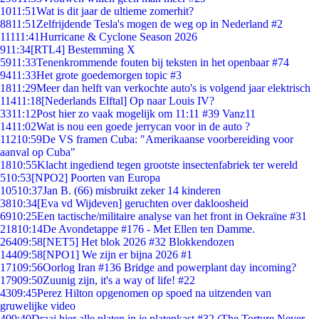
10
11:51
Wat is dit jaar de ultieme zomerhit?
88
11:51
Zelfrijdende Tesla's mogen de weg op in Nederland #2
111
11:41
Hurricane & Cyclone Season 2026
9
11:34
[RTL4] Bestemming X
59
11:33
Tenenkrommende fouten bij teksten in het openbaar #74
94
11:33
Het grote goedemorgen topic #3
18
11:29
Meer dan helft van verkochte auto's is volgend jaar elektrisch
114
11:18
[Nederlands Elftal] Op naar Louis IV?
33
11:12
Post hier zo vaak mogelijk om 11:11 #39 Vanz11
14
11:02
Wat is nou een goede jerrycan voor in de auto ?
112
10:59
De VS framen Cuba: "Amerikaanse voorbereiding voor
aanval op Cuba"
18
10:55
Klacht ingediend tegen grootste insectenfabriek ter wereld
5
10:53
[NPO2] Poorten van Europa
105
10:37
Jan B. (66) misbruikt zeker 14 kinderen
38
10:34
[Eva vd Wijdeven] geruchten over dakloosheid
69
10:25
Een tactische/militaire analyse van het front in Oekraïne #31
218
10:14
De Avondetappe #176 - Met Ellen ten Damme.
264
09:58
[NET5] Het blok 2026 #32 Blokkendozen
144
09:58
[NPO1] We zijn er bijna 2026 #1
171
09:56
Oorlog Iran #136 Bridge and powerplant day incoming?
179
09:50
Zuunig zijn, it's a way of life! #22
43
09:45
Perez Hilton opgenomen op spoed na uitzenden van
gruwelijke video
4
09:40
Draai hier alle platen in je platenkast #32 (The Torture Never