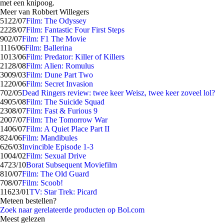
met een knipoog.
Meer van Robbert Willegers
51
22/07
Film: The Odyssey
22
28/07
Film: Fantastic Four First Steps
9
02/07
Film: F1 The Movie
11
16/06
Film: Ballerina
10
13/06
Film: Predator: Killer of Killers
21
28/08
Film: Alien: Romulus
30
09/03
Film: Dune Part Two
12
20/06
Film: Secret Invasion
7
02/05
Dead Ringers review: twee keer Weisz, twee keer zoveel lol?
49
05/08
Film: The Suicide Squad
23
08/07
Film: Fast & Furious 9
20
07/07
Film: The Tomorrow War
14
06/07
Film: A Quiet Place Part II
8
24/06
Film: Mandibules
6
26/03
Invincible Episode 1-3
10
04/02
Film: Sexual Drive
47
23/10
Borat Subsequent Moviefilm
8
10/07
Film: The Old Guard
7
08/07
Film: Scoob!
116
23/01
TV: Star Trek: Picard
Meteen bestellen?
Zoek naar gerelateerde producten op Bol.com
Meest gelezen