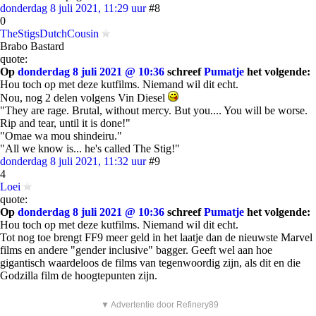
donderdag 8 juli 2021, 11:29 uur
#8
0
TheStigsDutchCousin
Brabo Bastard
quote:
Op
donderdag 8 juli 2021 @ 10:36
schreef
Pumatje
het volgende:
Hou toch op met deze kutfilms. Niemand wil dit echt.
Nou, nog 2 delen volgens Vin Diesel
"They are rage. Brutal, without mercy. But you.... You will be worse.
Rip and tear, until it is done!"
"Omae wa mou shindeiru."
"All we know is... he's called The Stig!"
donderdag 8 juli 2021, 11:32 uur
#9
4
Loei
quote:
Op
donderdag 8 juli 2021 @ 10:36
schreef
Pumatje
het volgende:
Hou toch op met deze kutfilms. Niemand wil dit echt.
Tot nog toe brengt FF9 meer geld in het laatje dan de nieuwste Marvel
films en andere "gender inclusive" bagger. Geeft wel aan hoe
gigantisch waardeloos de films van tegenwoordig zijn, als dit en die
Godzilla film de hoogtepunten zijn.
▼ Advertentie door Refinery89