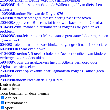
21
05/08
Tanken in België wordt nóg aantrekkelijker
34
05/08
Dirk sluit supermarkt op de Wallen na golf van diefstal en
agressie
12
05/08
Random Pics van de Dag #1976
6
04/08
Kraftwerk brengt ruimteschip terug naar Eindhoven
20
04/08
Apple vecht Britse eis tot inbouwen backdoor in iCloud aan
81
04/08
'Witte' mannen discrimineren is volgens OM geen enkel
probleem
30
04/08
Ceuta-leider noemt Marokkaanse grensaanval door migranten
'gruweldaad'
6
04/08
Grote natuurbrand Boschhuizerbergen groeit naar 100 hectare
6
04/08
FOK! was even down
41
04/08
Regering VS geeft scholen die 'genderidentiteit' van kinderen
verbergen voor ouders ultimatum
59
04/08
Vrouw die asielzoekers hielp in Athene vermoord door
Afghaanse asielzoeker
25
04/08
Lekker op vakantie naar Afghanistan volgens Taliban geen
probleem
23
04/08
Random Pics van de Dag #1975
Laatste items
Laatste items
Toon berichten uit deze thema's
Actueel
Entertainment
Sport