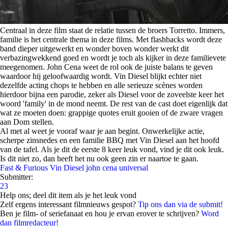
Centraal in deze film staat de relatie tussen de broers Torretto. Immers,
familie is het centrale thema in deze films. Met flashbacks wordt deze
band dieper uitgewerkt en wonder boven wonder werkt dit
verbazingwekkend goed en wordt je toch als kijker in deze familievete
meegenomen. John Cena weet de rol ook de juiste balans te geven
waardoor hij geloofwaardig wordt. Vin Diesel blijkt echter niet
dezelfde acting chops te hebben en alle serieuze scènes worden
hierdoor bijna een parodie, zeker als Diesel voor de zoveelste keer het
woord 'family' in de mond neemt. De rest van de cast doet eigenlijk dat
wat ze moeten doen: grappige quotes eruit gooien of de zware vragen
aan Dom stellen.
Al met al weet je vooraf waar je aan begint. Onwerkelijke actie,
scherpe zinsnedes en een familie BBQ met Vin Diesel aan het hoofd
van de tafel. Als je dit de eerste 8 keer leuk vond, vind je dit ook leuk.
Is dit niet zo, dan heeft het nu ook geen zin er naartoe te gaan.
Fast & Furious
Vin Diesel
john cena
universal
Submitter:
23
Help ons; deel dit item als je het leuk vond
Zelf ergens interessant filmnieuws gespot?
Tip ons dan via de submit!
Ben je film- of seriefanaat en hou je ervan erover te schrijven?
Word
dan filmredacteur!