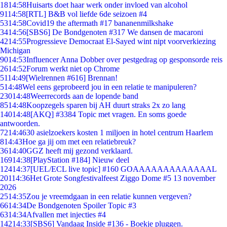
18
14:58
Huisarts doet haar werk onder invloed van alcohol
91
14:58
[RTL] B&B vol liefde 6de seizoen #4
53
14:58
Covid19 the aftermath #17 bananenmilkshake
34
14:56
[SBS6] De Bondgenoten #317 We dansen de macaroni
42
14:55
Progressieve Democraat El-Sayed wint nipt voorverkiezing
Michigan
90
14:53
Influencer Anna Dobber over pestgedrag op gesponsorde reis
26
14:52
Forum werkt niet op Chrome
51
14:49
[Wielrennen #616] Brennan!
5
14:48
Wel eens geprobeerd jou in een relatie te manipuleren?
230
14:48
Weerrecords aan de lopende band
85
14:48
Koopzegels sparen bij AH duurt straks 2x zo lang
140
14:48
[AKQ] #3384 Topic met vragen. En soms goede
antwoorden.
72
14:46
30 asielzoekers kosten 1 miljoen in hotel centrum Haarlem
8
14:43
Hoe ga jij om met een relatiebreuk?
36
14:40
GGZ heeft mij gezond verklaard.
169
14:38
[PlayStation #184] Nieuw deel
124
14:37
[UEL/ECL live topic] #160 GOAAAAAAAAAAAAAL
201
14:36
Het Grote Songfestivalfeest Ziggo Dome #5 13 november
2026
25
14:35
Zou je vreemdgaan in een relatie kunnen vergeven?
66
14:34
De Bondgenoten Spoiler Topic #3
63
14:34
Afvallen met injecties #4
142
14:33
[SBS6] Vandaag Inside #136 - Boekje pluggen.