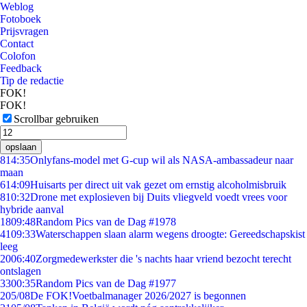
Weblog
Fotoboek
Prijsvragen
Contact
Colofon
Feedback
Tip de redactie
FOK!
FOK!
Scrollbar gebruiken
opslaan
8
14:35
Onlyfans-model met G-cup wil als NASA-ambassadeur naar
maan
6
14:09
Huisarts per direct uit vak gezet om ernstig alcoholmisbruik
8
10:32
Drone met explosieven bij Duits vliegveld voedt vrees voor
hybride aanval
18
09:48
Random Pics van de Dag #1978
41
09:33
Waterschappen slaan alarm wegens droogte: Gereedschapskist
leeg
20
06:40
Zorgmedewerkster die 's nachts haar vriend bezocht terecht
ontslagen
33
00:35
Random Pics van de Dag #1977
2
05/08
De FOK!Voetbalmanager 2026/2027 is begonnen