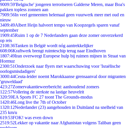
90
09:59
'Belgische' jongeren terroriseren Galderse Meren, maar Boa's
pakken topless zonnen aan
79
09:56
In veel gemeenten helemaal geen vuurwerk meer met oud en
nieuw
34
09:49
Albert Heijn halveert tempo van Koopzegels sparen vanaf
september
19
09:45
Ruim 1 op de 7 Nederlanders gaan deze zomer onverzekerd
op reis
21
08:36
Tanken in België wordt nóg aantrekkelijker
6
08:06
Kraftwerk brengt ruimteschip terug naar Eindhoven
18
07:49
Iran overweegt Europese hulp bij ruimen mijnen in Straat van
Hormuz
23
00:51
Onderzoek naar flyers met waarschuwing voor 'Israëlische
oorlogsmisdadigers'
30
00:44
Ceuta-leider noemt Marokkaanse grensaanval door migranten
'gruweldaad'
4
23:27
Zomervakantieweerbericht: aanhoudend zomers
1
22:57
Vollering de sterkste na lastige heuvelrit
3
20:59
EA Sports FC 27 toont The Grounds-modus
14
20:46
Long live the 7th of October
13
20:12
Nederlander (23) aangehouden in Duitsland na snelheid van
235 km/u
6
19:53
FOK! was even down
25
19:52
Lekker op vakantie naar Afghanistan volgens Taliban geen
probleem