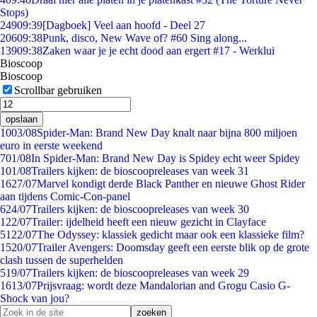
Stops)
249
09:39
[Dagboek] Veel aan hoofd - Deel 27
206
09:38
Punk, disco, New Wave of? #60 Sing along...
139
09:38
Zaken waar je je echt dood aan ergert #17 - Werklui
Bioscoop
Bioscoop
Scrollbar gebruiken
opslaan
10
03/08
Spider-Man: Brand New Day knalt naar bijna 800 miljoen
euro in eerste weekend
7
01/08
In Spider-Man: Brand New Day is Spidey echt weer Spidey
1
01/08
Trailers kijken: de bioscoopreleases van week 31
16
27/07
Marvel kondigt derde Black Panther en nieuwe Ghost Rider
aan tijdens Comic-Con-panel
6
24/07
Trailers kijken: de bioscoopreleases van week 30
1
22/07
Trailer: ijdelheid heeft een nieuw gezicht in Clayface
51
22/07
The Odyssey: klassiek gedicht maar ook een klassieke film?
15
20/07
Trailer Avengers: Doomsday geeft een eerste blik op de grote
clash tussen de superhelden
5
19/07
Trailers kijken: de bioscoopreleases van week 29
16
13/07
Prijsvraag: wordt deze Mandalorian and Grogu Casio G-
Shock van jou?