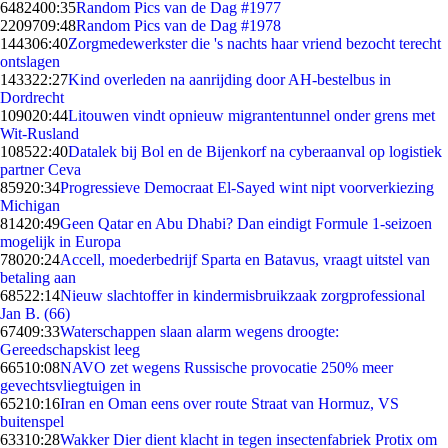
64824
00:35
Random Pics van de Dag #1977
22097
09:48
Random Pics van de Dag #1978
1443
06:40
Zorgmedewerkster die 's nachts haar vriend bezocht terecht
ontslagen
1433
22:27
Kind overleden na aanrijding door AH-bestelbus in
Dordrecht
1090
20:44
Litouwen vindt opnieuw migrantentunnel onder grens met
Wit-Rusland
1085
22:40
Datalek bij Bol en de Bijenkorf na cyberaanval op logistiek
partner Ceva
859
20:34
Progressieve Democraat El-Sayed wint nipt voorverkiezing
Michigan
814
20:49
Geen Qatar en Abu Dhabi? Dan eindigt Formule 1-seizoen
mogelijk in Europa
780
20:24
Accell, moederbedrijf Sparta en Batavus, vraagt uitstel van
betaling aan
685
22:14
Nieuw slachtoffer in kindermisbruikzaak zorgprofessional
Jan B. (66)
674
09:33
Waterschappen slaan alarm wegens droogte:
Gereedschapskist leeg
665
10:08
NAVO zet wegens Russische provocatie 250% meer
gevechtsvliegtuigen in
652
10:16
Iran en Oman eens over route Straat van Hormuz, VS
buitenspel
633
10:28
Wakker Dier dient klacht in tegen insectenfabriek Protix om