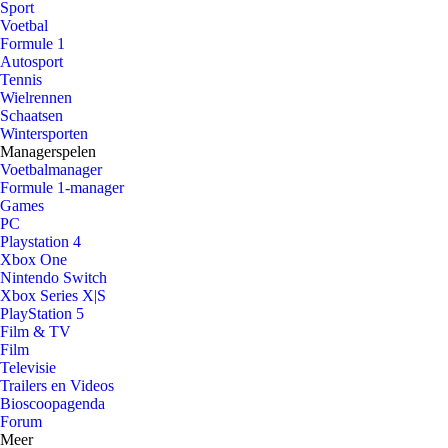
Sport
Voetbal
Formule 1
Autosport
Tennis
Wielrennen
Schaatsen
Wintersporten
Managerspelen
Voetbalmanager
Formule 1-manager
Games
PC
Playstation 4
Xbox One
Nintendo Switch
Xbox Series X|S
PlayStation 5
Film & TV
Film
Televisie
Trailers en Videos
Bioscoopagenda
Forum
Meer