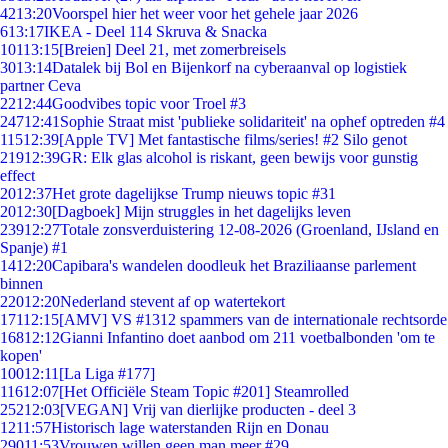
42
13:20
Voorspel hier het weer voor het gehele jaar 2026
6
13:17
IKEA - Deel 114 Skruva & Snacka
101
13:15
[Breien] Deel 21, met zomerbreisels
30
13:14
Datalek bij Bol en Bijenkorf na cyberaanval op logistiek
partner Ceva
22
12:44
Goodvibes topic voor Troel #3
247
12:41
Sophie Straat mist 'publieke solidariteit' na ophef optreden #4
115
12:39
[Apple TV] Met fantastische films/series! #2 Silo genot
219
12:39
GR: Elk glas alcohol is riskant, geen bewijs voor gunstig
effect
20
12:37
Het grote dagelijkse Trump nieuws topic #31
20
12:30
[Dagboek] Mijn struggles in het dagelijks leven
239
12:27
Totale zonsverduistering 12-08-2026 (Groenland, IJsland en
Spanje) #1
14
12:20
Capibara's wandelen doodleuk het Braziliaanse parlement
binnen
220
12:20
Nederland stevent af op watertekort
171
12:15
[AMV] VS #1312 spammers van de internationale rechtsorde
168
12:12
Gianni Infantino doet aanbod om 211 voetbalbonden 'om te
kopen'
100
12:11
[La Liga #177]
116
12:07
[Het Officiële Steam Topic #201] Steamrolled
252
12:03
[VEGAN] Vrij van dierlijke producten - deel 3
12
11:57
Historisch lage waterstanden Rijn en Donau
290
11:53
Vrouwen willen geen man meer #29