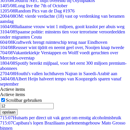
3
05/08
Gedurfd NEC blijft overeind bij Olympiakos
14
05/08
Long live the 7th of October
12
05/08
Random Pics van de Dag #1976
20
04/08
OM: vierde verdachte (18) vast op verdenking van beramen
aanslag
16
04/08
Italiaanse vrouw wint 1 miljoen, gooit kraslot per abuis weg
31
04/08
Spaanse politie: minstens tien voor terrorisme veroordeelden
onder migranten Ceuta
6
04/08
Kraftwerk brengt ruimteschip terug naar Eindhoven
1
04/08
Reusser wint tijdrit en neemt geel over, Nooijen knap tweede
7
04/08
Vakantiekiekje Verstappen en Wolff voedt geruchten over
Mercedes-overstap
18
04/08
Spotify bereikt mijlpaal, voor het eerst 300 miljoen premium-
abonnees
27
04/08
Houthi's vallen luchthaven Najran in Saoedi-Arabië aan
34
04/08
Albert Heijn halveert tempo van Koopzegels sparen vanaf
september
Actieve items
Actieve items
Scrollbar gebruiken
opslaan
7
15:07
Huisarts per direct uit vak gezet om ernstig alcoholmisbruik
7
15:07
Capibara's lopen Braziliaans parlementsgebouw Mato Grosso
binnen