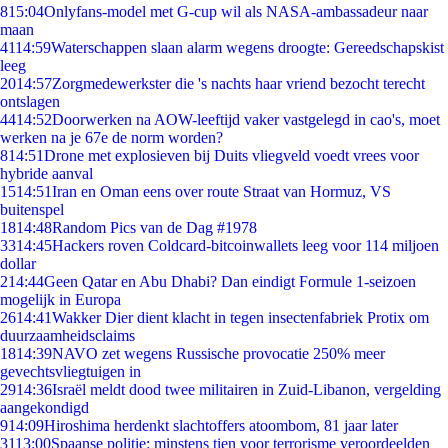
8
15:04
Onlyfans-model met G-cup wil als NASA-ambassadeur naar
maan
41
14:59
Waterschappen slaan alarm wegens droogte: Gereedschapskist
leeg
20
14:57
Zorgmedewerkster die 's nachts haar vriend bezocht terecht
ontslagen
44
14:52
Doorwerken na AOW-leeftijd vaker vastgelegd in cao's, moet
werken na je 67e de norm worden?
8
14:51
Drone met explosieven bij Duits vliegveld voedt vrees voor
hybride aanval
15
14:51
Iran en Oman eens over route Straat van Hormuz, VS
buitenspel
18
14:48
Random Pics van de Dag #1978
33
14:45
Hackers roven Coldcard-bitcoinwallets leeg voor 114 miljoen
dollar
2
14:44
Geen Qatar en Abu Dhabi? Dan eindigt Formule 1-seizoen
mogelijk in Europa
26
14:41
Wakker Dier dient klacht in tegen insectenfabriek Protix om
duurzaamheidsclaims
18
14:39
NAVO zet wegens Russische provocatie 250% meer
gevechtsvliegtuigen in
29
14:36
Israël meldt dood twee militairen in Zuid-Libanon, vergelding
aangekondigd
9
14:09
Hiroshima herdenkt slachtoffers atoombom, 81 jaar later
31
13:00
Spaanse politie: minstens tien voor terrorisme veroordeelden