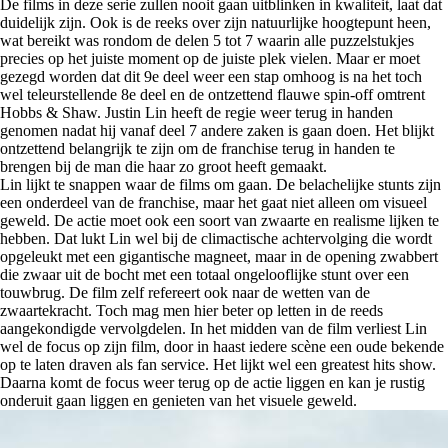
De films in deze serie zullen nooit gaan uitblinken in kwaliteit, laat dat
duidelijk zijn. Ook is de reeks over zijn natuurlijke hoogtepunt heen,
wat bereikt was rondom de delen 5 tot 7 waarin alle puzzelstukjes
precies op het juiste moment op de juiste plek vielen. Maar er moet
gezegd worden dat dit 9e deel weer een stap omhoog is na het toch
wel teleurstellende 8e deel en de ontzettend flauwe spin-off omtrent
Hobbs & Shaw. Justin Lin heeft de regie weer terug in handen
genomen nadat hij vanaf deel 7 andere zaken is gaan doen. Het blijkt
ontzettend belangrijk te zijn om de franchise terug in handen te
brengen bij de man die haar zo groot heeft gemaakt.
Lin lijkt te snappen waar de films om gaan. De belachelijke stunts zijn
een onderdeel van de franchise, maar het gaat niet alleen om visueel
geweld. De actie moet ook een soort van zwaarte en realisme lijken te
hebben. Dat lukt Lin wel bij de climactische achtervolging die wordt
opgeleukt met een gigantische magneet, maar in de opening zwabbert
die zwaar uit de bocht met een totaal ongelooflijke stunt over een
touwbrug. De film zelf refereert ook naar de wetten van de
zwaartekracht. Toch mag men hier beter op letten in de reeds
aangekondigde vervolgdelen. In het midden van de film verliest Lin
wel de focus op zijn film, door in haast iedere scène een oude bekende
op te laten draven als fan service. Het lijkt wel een greatest hits show.
Daarna komt de focus weer terug op de actie liggen en kan je rustig
onderuit gaan liggen en genieten van het visuele geweld.