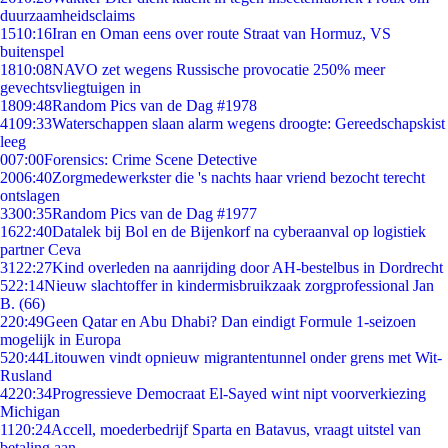
duurzaamheidsclaims
15
10:16
Iran en Oman eens over route Straat van Hormuz, VS
buitenspel
18
10:08
NAVO zet wegens Russische provocatie 250% meer
gevechtsvliegtuigen in
18
09:48
Random Pics van de Dag #1978
41
09:33
Waterschappen slaan alarm wegens droogte: Gereedschapskist
leeg
0
07:00
Forensics: Crime Scene Detective
20
06:40
Zorgmedewerkster die 's nachts haar vriend bezocht terecht
ontslagen
33
00:35
Random Pics van de Dag #1977
16
22:40
Datalek bij Bol en de Bijenkorf na cyberaanval op logistiek
partner Ceva
31
22:27
Kind overleden na aanrijding door AH-bestelbus in Dordrecht
5
22:14
Nieuw slachtoffer in kindermisbruikzaak zorgprofessional Jan
B. (66)
2
20:49
Geen Qatar en Abu Dhabi? Dan eindigt Formule 1-seizoen
mogelijk in Europa
5
20:44
Litouwen vindt opnieuw migrantentunnel onder grens met Wit-
Rusland
42
20:34
Progressieve Democraat El-Sayed wint nipt voorverkiezing
Michigan
11
20:24
Accell, moederbedrijf Sparta en Batavus, vraagt uitstel van
betaling aan