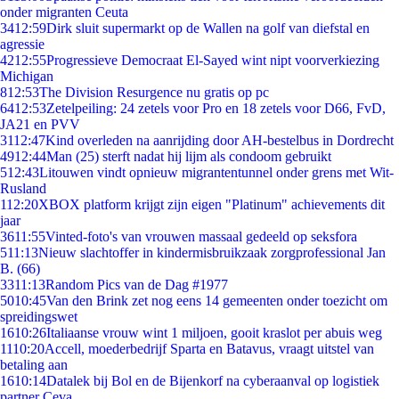
onder migranten Ceuta
34
12:59
Dirk sluit supermarkt op de Wallen na golf van diefstal en
agressie
42
12:55
Progressieve Democraat El-Sayed wint nipt voorverkiezing
Michigan
8
12:53
The Division Resurgence nu gratis op pc
64
12:53
Zetelpeiling: 24 zetels voor Pro en 18 zetels voor D66, FvD,
JA21 en PVV
31
12:47
Kind overleden na aanrijding door AH-bestelbus in Dordrecht
49
12:44
Man (25) sterft nadat hij lijm als condoom gebruikt
5
12:43
Litouwen vindt opnieuw migrantentunnel onder grens met Wit-
Rusland
1
12:20
XBOX platform krijgt zijn eigen "Platinum" achievements dit
jaar
36
11:55
Vinted-foto's van vrouwen massaal gedeeld op seksfora
5
11:13
Nieuw slachtoffer in kindermisbruikzaak zorgprofessional Jan
B. (66)
33
11:13
Random Pics van de Dag #1977
50
10:45
Van den Brink zet nog eens 14 gemeenten onder toezicht om
spreidingswet
16
10:26
Italiaanse vrouw wint 1 miljoen, gooit kraslot per abuis weg
11
10:20
Accell, moederbedrijf Sparta en Batavus, vraagt uitstel van
betaling aan
16
10:14
Datalek bij Bol en de Bijenkorf na cyberaanval op logistiek
partner Ceva