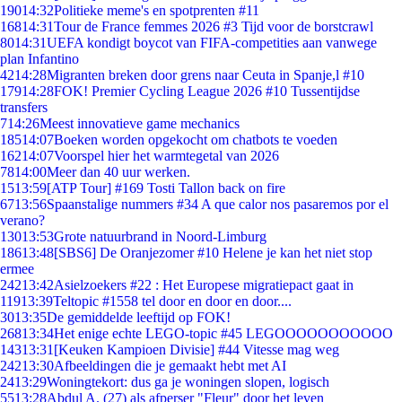
190
14:32
Politieke meme's en spotprenten #11
168
14:31
Tour de France femmes 2026 #3 Tijd voor de borstcrawl
80
14:31
UEFA kondigt boycot van FIFA-competities aan vanwege
plan Infantino
42
14:28
Migranten breken door grens naar Ceuta in Spanje,l #10
179
14:28
FOK! Premier Cycling League 2026 #10 Tussentijdse
transfers
7
14:26
Meest innovatieve game mechanics
185
14:07
Boeken worden opgekocht om chatbots te voeden
162
14:07
Voorspel hier het warmtegetal van 2026
78
14:00
Meer dan 40 uur werken.
15
13:59
[ATP Tour] #169 Tosti Tallon back on fire
67
13:56
Spaanstalige nummers #34 A que calor nos pasaremos por el
verano?
130
13:53
Grote natuurbrand in Noord-Limburg
186
13:48
[SBS6] De Oranjezomer #10 Helene je kan het niet stop
ermee
242
13:42
Asielzoekers #22 : Het Europese migratiepact gaat in
119
13:39
Teltopic #1558 tel door en door en door....
30
13:35
De gemiddelde leeftijd op FOK!
268
13:34
Het enige echte LEGO-topic #45 LEGOOOOOOOOOOO
143
13:31
[Keuken Kampioen Divisie] #44 Vitesse mag weg
242
13:30
Afbeeldingen die je gemaakt hebt met AI
24
13:29
Woningtekort: dus ga je woningen slopen, logisch
55
13:28
Abdul A. (27) als afperser "Fleur" door het leven