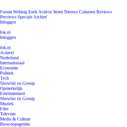
Forum
Weblog
Zoek
Actieve Items
Nieuws
Columns
Reviews
Previews
Specials
Archief
Inloggen
fok.nl
Inloggen
fok.nl
Actueel
Nederland
Internationaal
Economie
Politiek
Tech
Showbiz en Gossip
Opmerkelijk
Entertainment
Showbiz en Gossip
Muziek
Film
Televisie
Media & Cultuur
Bioscoopagenda