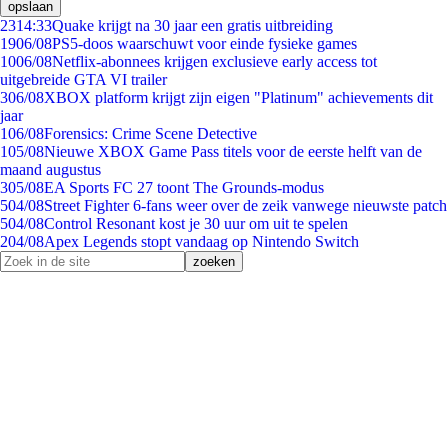
opslaan
23
14:33
Quake krijgt na 30 jaar een gratis uitbreiding
19
06/08
PS5-doos waarschuwt voor einde fysieke games
10
06/08
Netflix-abonnees krijgen exclusieve early access tot
uitgebreide GTA VI trailer
3
06/08
XBOX platform krijgt zijn eigen "Platinum" achievements dit
jaar
1
06/08
Forensics: Crime Scene Detective
1
05/08
Nieuwe XBOX Game Pass titels voor de eerste helft van de
maand augustus
3
05/08
EA Sports FC 27 toont The Grounds-modus
5
04/08
Street Fighter 6-fans weer over de zeik vanwege nieuwste patch
5
04/08
Control Resonant kost je 30 uur om uit te spelen
2
04/08
Apex Legends stopt vandaag op Nintendo Switch