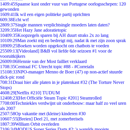
14
09:45
Spaanse kust onder vuur van Portugese oorlogsschepen: 120
gewonden
16
09:41
Ik wil een eigen politieke partij oprichten
6
09:38
Echt wrf
28
09:37
Single mannen verplichtsingle moeders laten daten?
32
09:35
Het Hazy Jane adoratietopic
104
09:35
Koopzegels sparen bij AH duurt straks 2x zo lang
101
09:29
Man zoekt mij en bedreigt mij, nadat ik met zijn zoon sprak
189
09:25
Boeken worden opgekocht om chatbots te voeden
255
09:13
[Videoland] B&B vol liefde 6de seizoen #1 voor de
vooruitkijkers
260
09:06
Hennie van der Most failliet verklaard
17
08:35
Centraal FC Utrecht topic #88 - #CorreiaIn
151
08:33
NPO-manager Menno de Boer (47) op non-actief stuurde
dick-pic rond
7
08:31
Draai hier alle platen in je platenkast #32 (The Torture Never
Stops)
46
08:29
[Netflix #210] TUDUM
124
08:23
[Het Officiële Steam Topic #201] Steamrolled
77
08:00
Techniekles verdwijnt uit onderbouw: maar half zo veel uren
als 2007
25
07:58
Op vakantie met (kleine) kinderen #30
106
07:55
[Breien] Deel 21, met zomerbreisels
18
07:39
William Orbit overleden
71
06:34
MODUS Super Series Darts #2: 's werelds mooiste