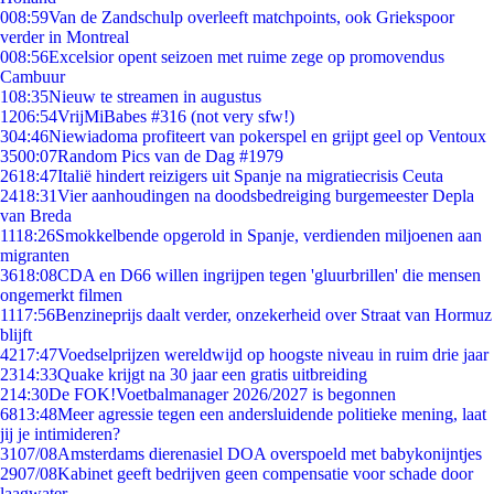
0
08:59
Van de Zandschulp overleeft matchpoints, ook Griekspoor
verder in Montreal
0
08:56
Excelsior opent seizoen met ruime zege op promovendus
Cambuur
1
08:35
Nieuw te streamen in augustus
12
06:54
VrijMiBabes #316 (not very sfw!)
3
04:46
Niewiadoma profiteert van pokerspel en grijpt geel op Ventoux
35
00:07
Random Pics van de Dag #1979
26
18:47
Italië hindert reizigers uit Spanje na migratiecrisis Ceuta
24
18:31
Vier aanhoudingen na doodsbedreiging burgemeester Depla
van Breda
11
18:26
Smokkelbende opgerold in Spanje, verdienden miljoenen aan
migranten
36
18:08
CDA en D66 willen ingrijpen tegen 'gluurbrillen' die mensen
ongemerkt filmen
11
17:56
Benzineprijs daalt verder, onzekerheid over Straat van Hormuz
blijft
42
17:47
Voedselprijzen wereldwijd op hoogste niveau in ruim drie jaar
23
14:33
Quake krijgt na 30 jaar een gratis uitbreiding
2
14:30
De FOK!Voetbalmanager 2026/2027 is begonnen
68
13:48
Meer agressie tegen een andersluidende politieke mening, laat
jij je intimideren?
31
07/08
Amsterdams dierenasiel DOA overspoeld met babykonijntjes
29
07/08
Kabinet geeft bedrijven geen compensatie voor schade door
laagwater