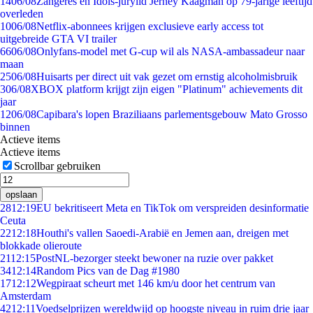
14
06/08
Zangeres en Idols-jurylid Jerney Kaagman op 79-jarige leeftijd
overleden
10
06/08
Netflix-abonnees krijgen exclusieve early access tot
uitgebreide GTA VI trailer
66
06/08
Onlyfans-model met G-cup wil als NASA-ambassadeur naar
maan
25
06/08
Huisarts per direct uit vak gezet om ernstig alcoholmisbruik
3
06/08
XBOX platform krijgt zijn eigen "Platinum" achievements dit
jaar
12
06/08
Capibara's lopen Braziliaans parlementsgebouw Mato Grosso
binnen
Actieve items
Actieve items
Scrollbar gebruiken
opslaan
28
12:19
EU bekritiseert Meta en TikTok om verspreiden desinformatie
Ceuta
22
12:18
Houthi's vallen Saoedi-Arabië en Jemen aan, dreigen met
blokkade olieroute
21
12:15
PostNL-bezorger steekt bewoner na ruzie over pakket
34
12:14
Random Pics van de Dag #1980
17
12:12
Wegpiraat scheurt met 146 km/u door het centrum van
Amsterdam
42
12:11
Voedselprijzen wereldwijd op hoogste niveau in ruim drie jaar