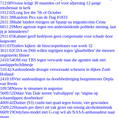
7
12:08
Vrouw krijgt 30 maanden cel voor afpersing 12-jarige
misdienaar in kerk
19
12:02
Long live the 7th of October
36
11:38
Random Pics van de Dag #1833
26
11:38
Italië hindert reizigers uit Spanje na migratiecrisis Ceuta
68
11:29
Meer agressie tegen een andersluidende politieke mening, laat
jij je intimideren?
29
11:05
Kabinet geeft bedrijven geen compensatie voor schade door
laagwater
6
11:03
Trailers kijken: de bioscoopreleases van week 32
36
11:02
CDA en D66 willen ingrijpen tegen 'gluurbrillen' die mensen
ongemerkt filmen
24
10:54
OM eist TBS tegen verwarde man die agenten stak met
aardappelschilmesje
5
10:42
Aanhoudende droogte veroorzaakt scheuren in dijken Zuid-
Holland
24
10:18
Vier aanhoudingen na doodsbedreiging burgemeester Depla
van Breda
1
09:58
Nieuw te streamen in augustus
56
09:52
Dikke Van Dale neemt 'vulvalippen' op: 'stigma op
schaamlippen doorbreken'
40
09:42
Duitser (93) crasht met quad tegen boom, vier gewonden
25
09:22
Huisarts per direct uit vak gezet om ernstig alcoholmisbruik
66
09:19
Onlyfans-model met G-cup wil als NASA-ambassadeur naar
maan