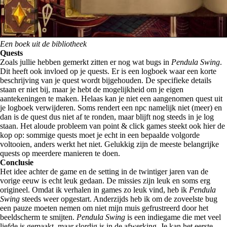
Een boek uit de bibliotheek
Quests
Zoals jullie hebben gemerkt zitten er nog wat bugs in
Pendula Swing
.
Dit heeft ook invloed op je quests. Er is een logboek waar een korte
beschrijving van je quest wordt bijgehouden. De specifieke details
staan er niet bij, maar je hebt de mogelijkheid om je eigen
aantekeningen te maken. Helaas kan je niet een aangenomen quest uit
je logboek verwijderen. Soms rendert een npc namelijk niet (meer) en
dan is de quest dus niet af te ronden, maar blijft nog steeds in je log
staan. Het aloude probleem van point & click games steekt ook hier de
kop op: sommige quests moet je echt in een bepaalde volgorde
voltooien, anders werkt het niet. Gelukkig zijn de meeste belangrijke
quests op meerdere manieren te doen.
Conclusie
Het idee achter de game en de setting in de twintiger jaren van de
vorige eeuw is echt leuk gedaan. De missies zijn leuk en soms erg
origineel. Omdat ik verhalen in games zo leuk vind, heb ik
Pendula
Swing
steeds weer opgestart. Anderzijds heb ik om de zoveelste bug
een pauze moeten nemen om niet mijn muis gefrustreerd door het
beeldscherm te smijten.
Pendula Swing
is een indiegame die met veel
liefde is gemaakt, maar slordig is in de afwerking. Je kan het eerste