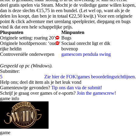
deel gratis spelen via Steam. Mocht je de volledige game willen kopen,
dan is deze slechts €15,75 in een bundel. (Let wel op, want als je de
delen los koopt, dan ben je in totaal €22,50 kwijt.) Voor een originele
point & click adventure met urenlang speelplezier, diepgang en bugs
vind ik dat een hele schappelijke prijs.
Pluspunten
Minpunten
Originele setting: roaring 20’s
Bugs
Originele hoofdpersoon: ‘oude’
Sociaal onrecht ligt er dik
rijke heldin
bovenop
Controversiële onderwerpen
gamescom
pendula swing
Gespeeld op pc (Windows).
Submitter:
5
Zie hier de FOK!games beoordelingsrichtlijnen.
Help ons; deel dit item als je het leuk vond
Gamenieuwtje gevonden?
Tip ons dan via de submit!
Schrijf je graag over games of e-sports?
Join the gamescrew!
game info
game