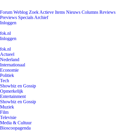
Forum
Weblog
Zoek
Actieve Items
Nieuws
Columns
Reviews
Previews
Specials
Archief
Inloggen
fok.nl
Inloggen
fok.nl
Actueel
Nederland
Internationaal
Economie
Politiek
Tech
Showbiz en Gossip
Opmerkelijk
Entertainment
Showbiz en Gossip
Muziek
Film
Televisie
Media & Cultuur
Bioscoopagenda