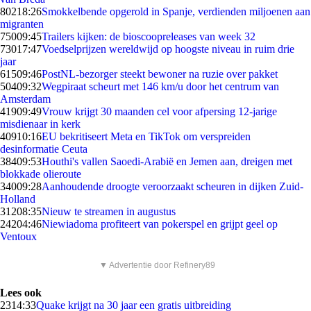
802
18:26
Smokkelbende opgerold in Spanje, verdienden miljoenen aan
migranten
750
09:45
Trailers kijken: de bioscoopreleases van week 32
730
17:47
Voedselprijzen wereldwijd op hoogste niveau in ruim drie
jaar
615
09:46
PostNL-bezorger steekt bewoner na ruzie over pakket
504
09:32
Wegpiraat scheurt met 146 km/u door het centrum van
Amsterdam
419
09:49
Vrouw krijgt 30 maanden cel voor afpersing 12-jarige
misdienaar in kerk
409
10:16
EU bekritiseert Meta en TikTok om verspreiden
desinformatie Ceuta
384
09:53
Houthi's vallen Saoedi-Arabië en Jemen aan, dreigen met
blokkade olieroute
340
09:28
Aanhoudende droogte veroorzaakt scheuren in dijken Zuid-
Holland
312
08:35
Nieuw te streamen in augustus
242
04:46
Niewiadoma profiteert van pokerspel en grijpt geel op
Ventoux
▼ Advertentie door Refinery89
Lees ook
23
14:33
Quake krijgt na 30 jaar een gratis uitbreiding