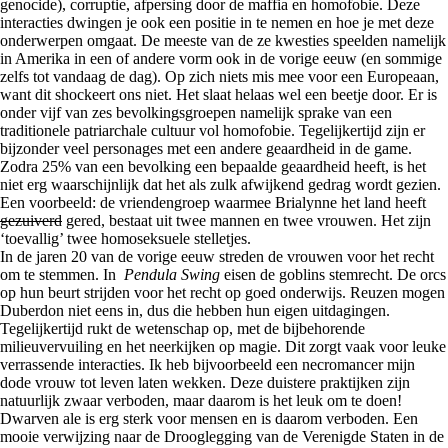
genocide), corruptie, afpersing door de maffia en homofobie. Deze
interacties dwingen je ook een positie in te nemen en hoe je met deze
onderwerpen omgaat. De meeste van de ze kwesties speelden namelijk
in Amerika in een of andere vorm ook in de vorige eeuw (en sommige
zelfs tot vandaag de dag). Op zich niets mis mee voor een Europeaan,
want dit shockeert ons niet. Het slaat helaas wel een beetje door. Er is
onder vijf van zes bevolkingsgroepen namelijk sprake van een
traditionele patriarchale cultuur vol homofobie. Tegelijkertijd zijn er
bijzonder veel personages met een andere geaardheid in de game.
Zodra 25% van een bevolking een bepaalde geaardheid heeft, is het
niet erg waarschijnlijk dat het als zulk afwijkend gedrag wordt gezien.
Een voorbeeld: de vriendengroep waarmee Brialynne het land heeft
gezuiverd
gered, bestaat uit twee mannen en twee vrouwen. Het zijn
‘toevallig’ twee homoseksuele stelletjes.
In de jaren 20 van de vorige eeuw streden de vrouwen voor het recht
om te stemmen. In
Pendula Swing
eisen de goblins stemrecht. De orcs
op hun beurt strijden voor het recht op goed onderwijs. Reuzen mogen
Duberdon niet eens in, dus die hebben hun eigen uitdagingen.
Tegelijkertijd rukt de wetenschap op, met de bijbehorende
milieuvervuiling en het neerkijken op magie. Dit zorgt vaak voor leuke
verrassende interacties. Ik heb bijvoorbeeld een necromancer mijn
dode vrouw tot leven laten wekken. Deze duistere praktijken zijn
natuurlijk zwaar verboden, maar daarom is het leuk om te doen!
Dwarven ale is erg sterk voor mensen en is daarom verboden. Een
mooie verwijzing naar de Drooglegging van de Verenigde Staten in de