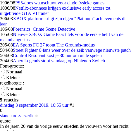
19
06/08
PS5-doos waarschuwt voor einde fysieke games
10
06/08
Netflix-abonnees krijgen exclusieve early access tot
uitgebreide GTA VI trailer
3
06/08
XBOX platform krijgt zijn eigen "Platinum" achievements dit
jaar
1
06/08
Forensics: Crime Scene Detective
1
05/08
Nieuwe XBOX Game Pass titels voor de eerste helft van de
maand augustus
3
05/08
EA Sports FC 27 toont The Grounds-modus
5
04/08
Street Fighter 6-fans weer over de zeik vanwege nieuwste patch
5
04/08
Control Resonant kost je 30 uur om uit te spelen
2
04/08
Apex Legends stopt vandaag op Nintendo Switch
Font-grootte:
Normaal
Kleiner
regelhoogte :
Normaal
Kleiner
5 reacties
dinsdag 3 september 2019, 16:55 uur
#1
0
standaard-viezerik
quote:
In de jaren 20 van de vorige eeuw
streden
de vrouwen voor het recht