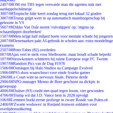
24
07/08
OM eist TBS tegen verwarde man die agenten stak met
aardappelschilmesje
30
07/08
Tropische hitte keert zondag terug met lokaal 32 graden
30
07/08
Trump grijpt weer in op automatisch staatsburgerschap bij
geboorte in VS
56
07/08
Dikke Van Dale neemt 'vulvalippen' op: 'stigma op
schaamlippen doorbreken'
15
07/08
Meta krijgt half miljard boete voor mentale schade bij jongeren
20
07/08
Denemarken pakt AI-gebruik in scholen aan: extra mondelinge
examens
25
07/08
Peter Faber (82) overleden
0
07/08
Ajax veel te sterk voor Shelbourne, maar houdt schade beperkt
1
07/08
Nieuwkomers schitteren bij ruime Europese zege FC Twente
19
07/08
Random Pics van de Dag #1978
15
06/08
Ontslagen bij Halo Studios na Campaign Evolved
19
06/08
PS5-doos waarschuwt voor einde fysieke games
2
06/08
Le Court wint na nerveuze finale, Pieterse derde
29
06/08
NPO-manager Menno de Boer geschorst na dickpic in
groepsapp
40
06/08
Duitser (93) crasht met quad tegen boom, vier gewonden
47
06/08
Trump wil dat J.D. Vance hem in 2028 opvolgt
1
06/08
Lemmen boekt eerste profzege in zware Ronde van Polen-rit
24
06/08
'Zwarte weduwes' in Rusland trouwen soldaten voor
overlijdensuitkering