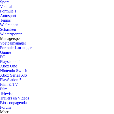
Sport
Voetbal
Formule 1
Autosport
Tennis
Wielrennen
Schaatsen
Wintersporten
Managerspelen
Voetbalmanager
Formule 1-manager
Games
PC
Playstation 4
Xbox One
Nintendo Switch
Xbox Series X|S
PlayStation 5
Film & TV
Film
Televisie
Trailers en Videos
Bioscoopagenda
Forum
Meer