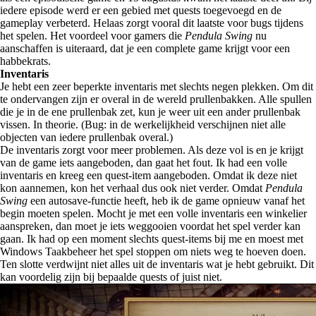
iedere episode werd er een gebied met quests toegevoegd en de
gameplay verbeterd. Helaas zorgt vooral dit laatste voor bugs tijdens
het spelen. Het voordeel voor gamers die
Pendula Swing
nu
aanschaffen is uiteraard, dat je een complete game krijgt voor een
habbekrats.
Inventaris
Je hebt een zeer beperkte inventaris met slechts negen plekken. Om dit
te ondervangen zijn er overal in de wereld prullenbakken. Alle spullen
die je in de ene prullenbak zet, kun je weer uit een ander prullenbak
vissen. In theorie. (Bug: in de werkelijkheid verschijnen niet alle
objecten van iedere prullenbak overal.)
De inventaris zorgt voor meer problemen. Als deze vol is en je krijgt
van de game iets aangeboden, dan gaat het fout. Ik had een volle
inventaris en kreeg een quest-item aangeboden. Omdat ik deze niet
kon aannemen, kon het verhaal dus ook niet verder. Omdat
Pendula
Swing
een autosave-functie heeft, heb ik de game opnieuw vanaf het
begin moeten spelen. Mocht je met een volle inventaris een winkelier
aanspreken, dan moet je iets weggooien voordat het spel verder kan
gaan. Ik had op een moment slechts quest-items bij me en moest met
Windows Taakbeheer het spel stoppen om niets weg te hoeven doen.
Ten slotte verdwijnt niet alles uit de inventaris wat je hebt gebruikt. Dit
kan voordelig zijn bij bepaalde quests of juist niet.