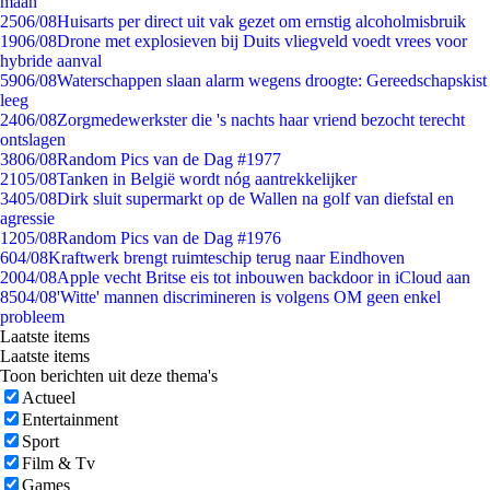
maan
25
06/08
Huisarts per direct uit vak gezet om ernstig alcoholmisbruik
19
06/08
Drone met explosieven bij Duits vliegveld voedt vrees voor
hybride aanval
59
06/08
Waterschappen slaan alarm wegens droogte: Gereedschapskist
leeg
24
06/08
Zorgmedewerkster die 's nachts haar vriend bezocht terecht
ontslagen
38
06/08
Random Pics van de Dag #1977
21
05/08
Tanken in België wordt nóg aantrekkelijker
34
05/08
Dirk sluit supermarkt op de Wallen na golf van diefstal en
agressie
12
05/08
Random Pics van de Dag #1976
6
04/08
Kraftwerk brengt ruimteschip terug naar Eindhoven
20
04/08
Apple vecht Britse eis tot inbouwen backdoor in iCloud aan
85
04/08
'Witte' mannen discrimineren is volgens OM geen enkel
probleem
Laatste items
Laatste items
Toon berichten uit deze thema's
Actueel
Entertainment
Sport
Film & Tv
Games