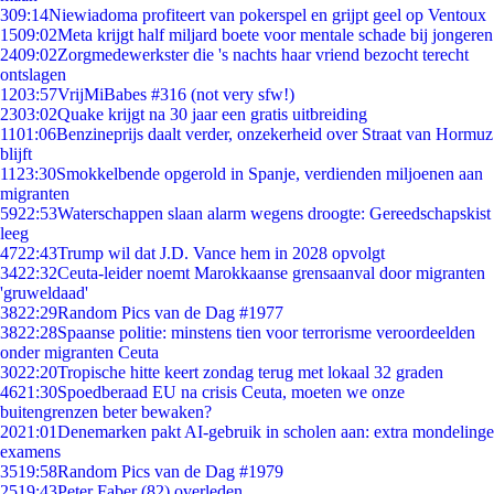
3
09:14
Niewiadoma profiteert van pokerspel en grijpt geel op Ventoux
15
09:02
Meta krijgt half miljard boete voor mentale schade bij jongeren
24
09:02
Zorgmedewerkster die 's nachts haar vriend bezocht terecht
ontslagen
12
03:57
VrijMiBabes #316 (not very sfw!)
23
03:02
Quake krijgt na 30 jaar een gratis uitbreiding
11
01:06
Benzineprijs daalt verder, onzekerheid over Straat van Hormuz
blijft
11
23:30
Smokkelbende opgerold in Spanje, verdienden miljoenen aan
migranten
59
22:53
Waterschappen slaan alarm wegens droogte: Gereedschapskist
leeg
47
22:43
Trump wil dat J.D. Vance hem in 2028 opvolgt
34
22:32
Ceuta-leider noemt Marokkaanse grensaanval door migranten
'gruweldaad'
38
22:29
Random Pics van de Dag #1977
38
22:28
Spaanse politie: minstens tien voor terrorisme veroordeelden
onder migranten Ceuta
30
22:20
Tropische hitte keert zondag terug met lokaal 32 graden
46
21:30
Spoedberaad EU na crisis Ceuta, moeten we onze
buitengrenzen beter bewaken?
20
21:01
Denemarken pakt AI-gebruik in scholen aan: extra mondelinge
examens
35
19:58
Random Pics van de Dag #1979
25
19:43
Peter Faber (82) overleden