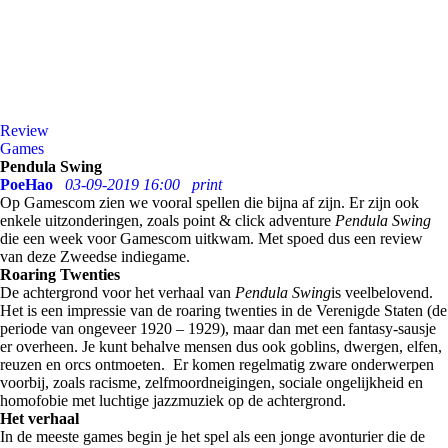
Review
Games
Pendula Swing
PoeHao
03-09-2019 16:00
print
Op Gamescom zien we vooral spellen die bijna af zijn. Er zijn ook
enkele uitzonderingen, zoals point & click adventure
Pendula Swing
die een week voor Gamescom uitkwam. Met spoed dus een review
van deze Zweedse indiegame.
Roaring Twenties
De achtergrond voor het verhaal van
Pendula Swing
is veelbelovend.
Het is een impressie van de roaring twenties in de Verenigde Staten (de
periode van ongeveer 1920 – 1929), maar dan met een fantasy-sausje
er overheen. Je kunt behalve mensen dus ook goblins, dwergen, elfen,
reuzen en orcs ontmoeten. Er komen regelmatig zware onderwerpen
voorbij, zoals racisme, zelfmoordneigingen, sociale ongelijkheid en
homofobie met luchtige jazzmuziek op de achtergrond.
Het verhaal
In de meeste games begin je het spel als een jonge avonturier die de