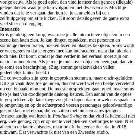
vorige eeuw. Als je goed oplet, dan vind je meer dan genoeg (illegale)
gelegenheden waar je je kan volgooien met dwarven ale. Mocht je
vinden dat je te ver gaat, dan kun je je aanmelden bij een
zelfhulpgroep om af te kicken. Dit soort details geven de game extra
veel sfeer en diepgang.
Interactie
Er is gelukkig een knop, waarmee je alle interactieve objecten in een
scene kan laten zien. Je kan dingen oppakken, met personen en
sommige dieren praten, boeken lezen en plaatjes bekijken. Soms wordt
er weergegeven dat je ergens mee kan interacteren, maar dat lukt dan
toch niet. Dit komt, omdat je dan verder in het verhaal moet zijn om
dat te kunnen doen. Als je met je muis over objecten heengaat, dan zie
je soms een beschrijving. (Bug: sommige tekstvakken vallen
gedeeltelijk buiten beeld.)
De conversaties zijn geen ingesproken stemmen, maar onzin-geluiden.
Dit zijn vaak dezelfde geluiden, dus dat werd wel een beetje vervelend
op een bepaald moment. De meeste gesprekken gaan goed, maar soms
heb je last van doodlopende dialoog-keuzes. Een aantal van de opties
in gesprekken zijn later toegevoegd en lopen daarom weleens spaak. In
je omgeving en op de achtergrond voeren personages geloofwaardige
gesprekken met elkaar, die vol zitten met hints en aanwijzingen.
Je moet aardig wat lezen in
Pendula Swing
en dat vind ik helemaal niet
erg. Gek genoeg zijn er op net te veel plekken spelfoutjes te zien. Niet
alleen in de latere episodes, maar ook in het eerste deel dat in 2018
uitkwam. Dat verwachtte ik niet van een Zweedse studio.