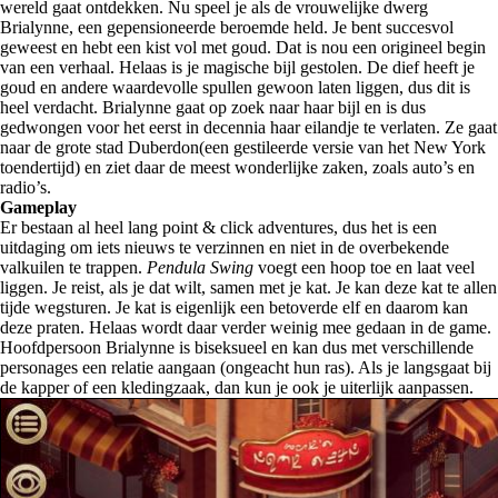
wereld gaat ontdekken. Nu speel je als de vrouwelijke dwerg
Brialynne, een gepensioneerde beroemde held. Je bent succesvol
geweest en hebt een kist vol met goud. Dat is nou een origineel begin
van een verhaal. Helaas is je magische bijl gestolen. De dief heeft je
goud en andere waardevolle spullen gewoon laten liggen, dus dit is
heel verdacht. Brialynne gaat op zoek naar haar bijl en is dus
gedwongen voor het eerst in decennia haar eilandje te verlaten. Ze gaat
naar de grote stad Duberdon(een gestileerde versie van het New York
toendertijd) en ziet daar de meest wonderlijke zaken, zoals auto’s en
radio’s.
Gameplay
Er bestaan al heel lang point & click adventures, dus het is een
uitdaging om iets nieuws te verzinnen en niet in de overbekende
valkuilen te trappen.
Pendula Swing
voegt een hoop toe en laat veel
liggen. Je reist, als je dat wilt, samen met je kat. Je kan deze kat te allen
tijde wegsturen. Je kat is eigenlijk een betoverde elf en daarom kan
deze praten. Helaas wordt daar verder weinig mee gedaan in de game.
Hoofdpersoon Brialynne is biseksueel en kan dus met verschillende
personages een relatie aangaan (ongeacht hun ras). Als je langsgaat bij
de kapper of een kledingzaak, dan kun je ook je uiterlijk aanpassen.