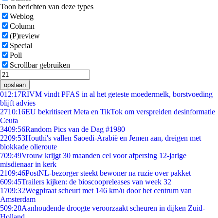
Toon berichten van deze types
Weblog
Column
(P)review
Special
Poll
Scrollbar gebruiken
opslaan
0
12:17
RIVM vindt PFAS in al het geteste moedermelk, borstvoeding
blijft advies
27
10:16
EU bekritiseert Meta en TikTok om verspreiden desinformatie
Ceuta
34
09:56
Random Pics van de Dag #1980
22
09:53
Houthi's vallen Saoedi-Arabië en Jemen aan, dreigen met
blokkade olieroute
7
09:49
Vrouw krijgt 30 maanden cel voor afpersing 12-jarige
misdienaar in kerk
21
09:46
PostNL-bezorger steekt bewoner na ruzie over pakket
6
09:45
Trailers kijken: de bioscoopreleases van week 32
17
09:32
Wegpiraat scheurt met 146 km/u door het centrum van
Amsterdam
5
09:28
Aanhoudende droogte veroorzaakt scheuren in dijken Zuid-
Holland