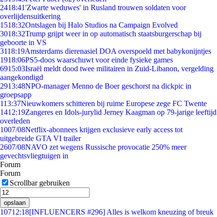
24
18:41
'Zwarte weduwes' in Rusland trouwen soldaten voor
overlijdensuitkering
15
18:32
Ontslagen bij Halo Studios na Campaign Evolved
30
18:32
Trump grijpt weer in op automatisch staatsburgerschap bij
geboorte in VS
31
18:19
Amsterdams dierenasiel DOA overspoeld met babykonijntjes
19
18:06
PS5-doos waarschuwt voor einde fysieke games
69
15:03
Israël meldt dood twee militairen in Zuid-Libanon, vergelding
aangekondigd
29
13:48
NPO-manager Menno de Boer geschorst na dickpic in
groepsapp
1
13:37
Nieuwkomers schitteren bij ruime Europese zege FC Twente
14
12:19
Zangeres en Idols-jurylid Jerney Kaagman op 79-jarige leeftijd
overleden
10
07/08
Netflix-abonnees krijgen exclusieve early access tot
uitgebreide GTA VI trailer
26
07/08
NAVO zet wegens Russische provocatie 250% meer
gevechtsvliegtuigen in
Forum
Forum
Scrollbar gebruiken
opslaan
107
12:18
[INFLUENCERS #296] Alles is welkom kneuzing of breuk