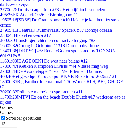
dartskweekvijver
277
06:26
Tropisch aquarium #73 - Het blijft toch kriebelen.
4
05:26
EK Atletiek 2026 te Birmingham #1
195
05:16
[SBS6] De Oranjezomer #10 Helene je kan het niet stop
ermee
249
05:15
[Centraal] Ruimtevaart / SpaceX #87 Rondje oceaan
233
04:34
Israel en Gaza #17
30
02:39
Transfergeruchten en contractverlenging #83
160
02:32
Oorlog in Oekraïne #1318 Drone baby drone
134
01:36
[DRT SC] #6: RendacGoden sponsored by TONZON
6
01:21
Ps 5
116
01:03
[DAGBOEK] De weg naar balans #12
173
00:47
[Keuken Kampioen Divisie] #44 Vitesse mag weg
273
00:44
De Avondetappe #176 - Met Ellen ten Damme.
4
00:40
Het gezellige Eurojackpot KNVB Bekertopic 2026/27 #1
186
00:35
Big Brother International # 56 Worlds RLS, BBs, GH, GF,
OT
202
00:32
Politieke meme's en spotprenten #11
117
00:23
[MTV] Ex on the beach Double Dutch #17 wederom aapjes
kijken
Games
Games
Scrollbar gebruiken