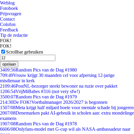
Weblog
Fotoboek
Prijsvragen
Contact
Colofon
Feedback
Tip de redactie
FOK!
FOK!
Scrollbar gebruiken
opslaan
34
09:56
Random Pics van de Dag #1980
7
09:49
Vrouw krijgt 30 maanden cel voor afpersing 12-jarige
misdienaar in kerk
21
09:46
PostNL-bezorger steekt bewoner na ruzie over pakket
12
06:54
VrijMiBabes #316 (not very sfw!)
35
00:07
Random Pics van de Dag #1979
2
14:30
De FOK!Voetbalmanager 2026/2027 is begonnen
15
07/08
Meta krijgt half miljard boete voor mentale schade bij jongeren
20
07/08
Denemarken pakt AI-gebruik in scholen aan: extra mondelinge
examens
19
07/08
Random Pics van de Dag #1978
66
06/08
Onlyfans-model met G-cup wil als NASA-ambassadeur naar