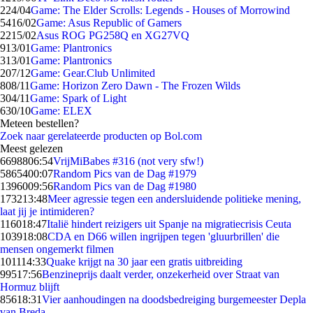
2
24/04
Game: The Elder Scrolls: Legends - Houses of Morrowind
54
16/02
Game: Asus Republic of Gamers
22
15/02
Asus ROG PG258Q en XG27VQ
9
13/01
Game: Plantronics
3
13/01
Game: Plantronics
2
07/12
Game: Gear.Club Unlimited
8
08/11
Game: Horizon Zero Dawn - The Frozen Wilds
3
04/11
Game: Spark of Light
6
30/10
Game: ELEX
Meteen bestellen?
Zoek naar gerelateerde producten op Bol.com
Meest gelezen
66988
06:54
VrijMiBabes #316 (not very sfw!)
58654
00:07
Random Pics van de Dag #1979
13960
09:56
Random Pics van de Dag #1980
1732
13:48
Meer agressie tegen een andersluidende politieke mening,
laat jij je intimideren?
1160
18:47
Italië hindert reizigers uit Spanje na migratiecrisis Ceuta
1039
18:08
CDA en D66 willen ingrijpen tegen 'gluurbrillen' die
mensen ongemerkt filmen
1011
14:33
Quake krijgt na 30 jaar een gratis uitbreiding
995
17:56
Benzineprijs daalt verder, onzekerheid over Straat van
Hormuz blijft
856
18:31
Vier aanhoudingen na doodsbedreiging burgemeester Depla
van Breda