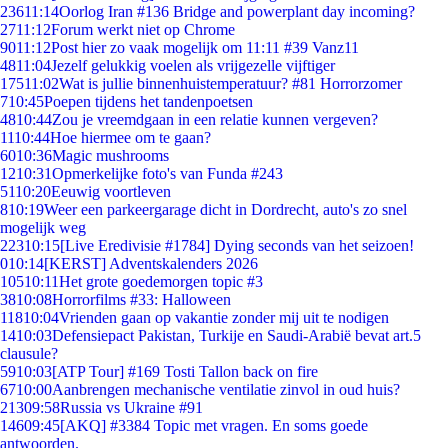
236
11:14
Oorlog Iran #136 Bridge and powerplant day incoming?
27
11:12
Forum werkt niet op Chrome
90
11:12
Post hier zo vaak mogelijk om 11:11 #39 Vanz11
48
11:04
Jezelf gelukkig voelen als vrijgezelle vijftiger
175
11:02
Wat is jullie binnenhuistemperatuur? #81 Horrorzomer
7
10:45
Poepen tijdens het tandenpoetsen
48
10:44
Zou je vreemdgaan in een relatie kunnen vergeven?
11
10:44
Hoe hiermee om te gaan?
60
10:36
Magic mushrooms
12
10:31
Opmerkelijke foto's van Funda #243
51
10:20
Eeuwig voortleven
8
10:19
Weer een parkeergarage dicht in Dordrecht, auto's zo snel
mogelijk weg
223
10:15
[Live Eredivisie #1784] Dying seconds van het seizoen!
0
10:14
[KERST] Adventskalenders 2026
105
10:11
Het grote goedemorgen topic #3
38
10:08
Horrorfilms #33: Halloween
118
10:04
Vrienden gaan op vakantie zonder mij uit te nodigen
14
10:03
Defensiepact Pakistan, Turkije en Saudi-Arabië bevat art.5
clausule?
59
10:03
[ATP Tour] #169 Tosti Tallon back on fire
67
10:00
Aanbrengen mechanische ventilatie zinvol in oud huis?
213
09:58
Russia vs Ukraine #91
146
09:45
[AKQ] #3384 Topic met vragen. En soms goede
antwoorden.