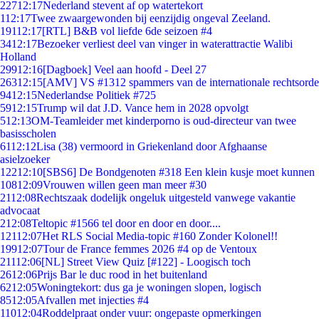
227
12:17
Nederland stevent af op watertekort
1
12:17
Twee zwaargewonden bij eenzijdig ongeval Zeeland.
191
12:17
[RTL] B&B vol liefde 6de seizoen #4
34
12:17
Bezoeker verliest deel van vinger in waterattractie Walibi
Holland
299
12:16
[Dagboek] Veel aan hoofd - Deel 27
263
12:15
[AMV] VS #1312 spammers van de internationale rechtsorde
94
12:15
Nederlandse Politiek #725
59
12:15
Trump wil dat J.D. Vance hem in 2028 opvolgt
5
12:13
OM-Teamleider met kinderporno is oud-directeur van twee
basisscholen
61
12:12
Lisa (38) vermoord in Griekenland door Afghaanse
asielzoeker
122
12:10
[SBS6] De Bondgenoten #318 Een klein kusje moet kunnen
108
12:09
Vrouwen willen geen man meer #30
21
12:08
Rechtszaak dodelijk ongeluk uitgesteld vanwege vakantie
advocaat
2
12:08
Teltopic #1566 tel door en door en door....
121
12:07
Het RLS Social Media-topic #160 Zonder Kolonel!!
199
12:07
Tour de France femmes 2026 #4 op de Ventoux
211
12:06
[NL] Street View Quiz [#122] - Loogisch toch
26
12:06
Prijs Bar le duc rood in het buitenland
62
12:05
Woningtekort: dus ga je woningen slopen, logisch
85
12:05
Afvallen met injecties #4
110
12:04
Roddelpraat onder vuur: ongepaste opmerkingen