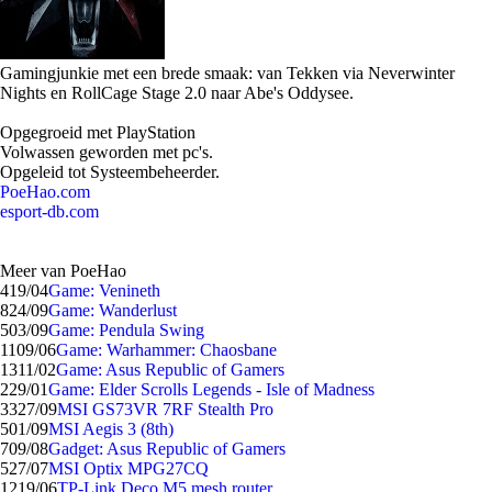
Gamingjunkie met een brede smaak: van Tekken via Neverwinter
Nights en RollCage Stage 2.0 naar Abe's Oddysee.
Opgegroeid met PlayStation
Volwassen geworden met pc's.
Opgeleid tot Systeembeheerder.
PoeHao.com
esport-db.com
Meer van PoeHao
4
19/04
Game: Venineth
8
24/09
Game: Wanderlust
5
03/09
Game: Pendula Swing
11
09/06
Game: Warhammer: Chaosbane
13
11/02
Game: Asus Republic of Gamers
2
29/01
Game: Elder Scrolls Legends - Isle of Madness
33
27/09
MSI GS73VR 7RF Stealth Pro
5
01/09
MSI Aegis 3 (8th)
7
09/08
Gadget: Asus Republic of Gamers
5
27/07
MSI Optix MPG27CQ
12
19/06
TP-Link Deco M5 mesh router