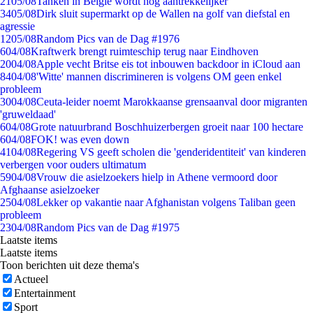
21
05/08
Tanken in België wordt nóg aantrekkelijker
34
05/08
Dirk sluit supermarkt op de Wallen na golf van diefstal en
agressie
12
05/08
Random Pics van de Dag #1976
6
04/08
Kraftwerk brengt ruimteschip terug naar Eindhoven
20
04/08
Apple vecht Britse eis tot inbouwen backdoor in iCloud aan
84
04/08
'Witte' mannen discrimineren is volgens OM geen enkel
probleem
30
04/08
Ceuta-leider noemt Marokkaanse grensaanval door migranten
'gruweldaad'
6
04/08
Grote natuurbrand Boschhuizerbergen groeit naar 100 hectare
6
04/08
FOK! was even down
41
04/08
Regering VS geeft scholen die 'genderidentiteit' van kinderen
verbergen voor ouders ultimatum
59
04/08
Vrouw die asielzoekers hielp in Athene vermoord door
Afghaanse asielzoeker
25
04/08
Lekker op vakantie naar Afghanistan volgens Taliban geen
probleem
23
04/08
Random Pics van de Dag #1975
Laatste items
Laatste items
Toon berichten uit deze thema's
Actueel
Entertainment
Sport