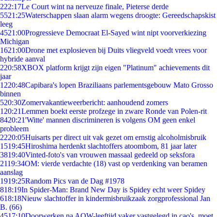
2
22:17
Le Court wint na nerveuze finale, Pieterse derde
55
21:25
Waterschappen slaan alarm wegens droogte: Gereedschapskist
leeg
45
21:00
Progressieve Democraat El-Sayed wint nipt voorverkiezing
Michigan
16
21:00
Drone met explosieven bij Duits vliegveld voedt vrees voor
hybride aanval
2
20:58
XBOX platform krijgt zijn eigen "Platinum" achievements dit
jaar
12
20:48
Capibara's lopen Braziliaans parlementsgebouw Mato Grosso
binnen
5
20:30
Zomervakantieweerbericht: aanhoudend zomers
1
20:21
Lemmen boekt eerste profzege in zware Ronde van Polen-rit
84
20:21
'Witte' mannen discrimineren is volgens OM geen enkel
probleem
22
20:05
Huisarts per direct uit vak gezet om ernstig alcoholmisbruik
15
19:45
Hiroshima herdenkt slachtoffers atoombom, 81 jaar later
38
19:40
Vinted-foto's van vrouwen massaal gedeeld op seksfora
21
19:34
OM: vierde verdachte (18) vast op verdenking van beramen
aanslag
19
19:25
Random Pics van de Dag #1978
8
18:19
In Spider-Man: Brand New Day is Spidey echt weer Spidey
6
18:18
Nieuw slachtoffer in kindermisbruikzaak zorgprofessional Jan
B. (66)
45
17:10
Doorwerken na AOW-leeftijd vaker vastgelegd in cao's, moet