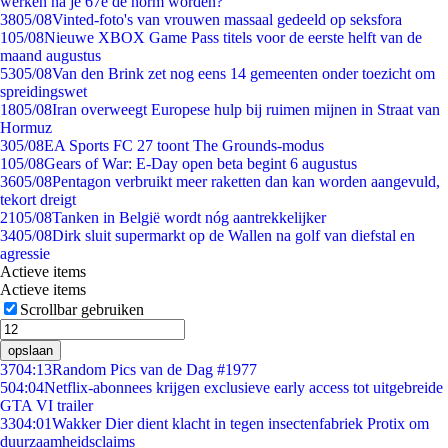
werken na je 67e de norm worden?
38
05/08
Vinted-foto's van vrouwen massaal gedeeld op seksfora
1
05/08
Nieuwe XBOX Game Pass titels voor de eerste helft van de
maand augustus
53
05/08
Van den Brink zet nog eens 14 gemeenten onder toezicht om
spreidingswet
18
05/08
Iran overweegt Europese hulp bij ruimen mijnen in Straat van
Hormuz
3
05/08
EA Sports FC 27 toont The Grounds-modus
1
05/08
Gears of War: E-Day open beta begint 6 augustus
36
05/08
Pentagon verbruikt meer raketten dan kan worden aangevuld,
tekort dreigt
21
05/08
Tanken in België wordt nóg aantrekkelijker
34
05/08
Dirk sluit supermarkt op de Wallen na golf van diefstal en
agressie
Actieve items
Actieve items
Scrollbar gebruiken
opslaan
37
04:13
Random Pics van de Dag #1977
5
04:04
Netflix-abonnees krijgen exclusieve early access tot uitgebreide
GTA VI trailer
33
04:01
Wakker Dier dient klacht in tegen insectenfabriek Protix om
duurzaamheidsclaims