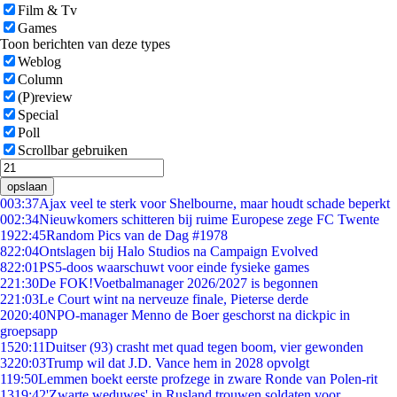
Film & Tv
Games
Toon berichten van deze types
Weblog
Column
(P)review
Special
Poll
Scrollbar gebruiken
opslaan
0
03:37
Ajax veel te sterk voor Shelbourne, maar houdt schade beperkt
0
02:34
Nieuwkomers schitteren bij ruime Europese zege FC Twente
19
22:45
Random Pics van de Dag #1978
8
22:04
Ontslagen bij Halo Studios na Campaign Evolved
8
22:01
PS5-doos waarschuwt voor einde fysieke games
2
21:30
De FOK!Voetbalmanager 2026/2027 is begonnen
2
21:03
Le Court wint na nerveuze finale, Pieterse derde
20
20:40
NPO-manager Menno de Boer geschorst na dickpic in
groepsapp
15
20:11
Duitser (93) crasht met quad tegen boom, vier gewonden
32
20:03
Trump wil dat J.D. Vance hem in 2028 opvolgt
1
19:50
Lemmen boekt eerste profzege in zware Ronde van Polen-rit
13
19:42
'Zwarte weduwes' in Rusland trouwen soldaten voor