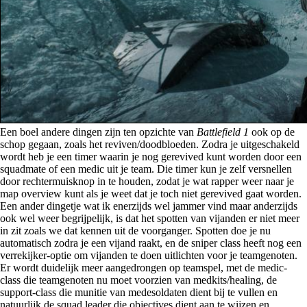
Een boel andere dingen zijn ten opzichte van
Battlefield 1
ook op de
schop gegaan, zoals het reviven/doodbloeden. Zodra je uitgeschakeld
wordt heb je een timer waarin je nog gerevived kunt worden door een
squadmate of een medic uit je team. Die timer kun je zelf versnellen
door rechtermuisknop in te houden, zodat je wat rapper weer naar je
map overview kunt als je weet dat je toch niet gerevived gaat worden.
Een ander dingetje wat ik enerzijds wel jammer vind maar anderzijds
ook wel weer begrijpelijk, is dat het spotten van vijanden er niet meer
in zit zoals we dat kennen uit de voorganger. Spotten doe je nu
automatisch zodra je een vijand raakt, en de sniper class heeft nog een
verrekijker-optie om vijanden te doen uitlichten voor je teamgenoten.
Er wordt duidelijk meer aangedrongen op teamspel, met de medic-
class die teamgenoten nu moet voorzien van medkits/healing, de
support-class die munitie van medesoldaten dient bij te vullen en
natuurlijk de squad leader die objectives dient aan te wijzen en