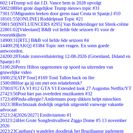
6
02:14
Trump wil dat J.D. Vance hem in 2028 opvolgt
50
02:08
Het grote dagelijkse Trump nieuws topic #31
73
01:55
Migranten breken door grens naar Ceuta in Spanje,l #10
181
01:55
[ONLINE] Roddelpraat Topic #21
59
01:50
[INFLUENCERS #295] Van flodderslinger tot Shrek-crème
228
01:02
[Videoland] B&B vol liefde 6de seizoen #1 voor de
vooruitkijkers
149
00:31
[RTL] B&B vol liefde 6de seizoen #4
144
00:29
[AKQ] #3384 Topic met vragen. En soms goede
antwoorden.
242
00:28
Totale zonsverduistering 12-08-2026 (Groenland, IJsland en
Spanje) #1
51
00:26
Perez Hilton opgenomen op spoed na uitzenden van
gruwelijke video
16
00:25
[ATP Tour] #169 Tosti Tallon back on fire
15
00:08
Hoe ga jij om met een relatiebreuk?
37
00:07
GTA VI #12 GTA VI Extended look 27 Augustus Netflix/YT
274
23:56
Post hier pas overleden muzikanten #32
17
23:49
Pinda-allergie? Andermans poep slikken helpt misschien
10
23:38
Rechtszaak dodelijk ongeluk uitgesteld vanwege vakantie
advocaat
25
23:24
[2026/2027] Eredivisietoto #1
203
23:24
Het Grote Songfestivalfeest Ziggo Dome #5 13 november
2026
20
23:23
Capibara's wandelen doodleuk het Braziliaanse parlement