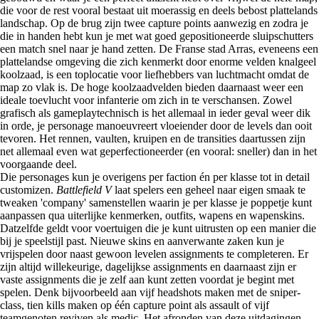
die voor de rest vooral bestaat uit moerassig en deels bebost plattelands
landschap. Op de brug zijn twee capture points aanwezig en zodra je
die in handen hebt kun je met wat goed gepositioneerde sluipschutters
een match snel naar je hand zetten. De Franse stad Arras, eveneens een
plattelandse omgeving die zich kenmerkt door enorme velden knalgeel
koolzaad, is een toplocatie voor liefhebbers van luchtmacht omdat de
map zo vlak is. De hoge koolzaadvelden bieden daarnaast weer een
ideale toevlucht voor infanterie om zich in te verschansen. Zowel
grafisch als gameplaytechnisch is het allemaal in ieder geval weer dik
in orde, je personage manoeuvreert vloeiender door de levels dan ooit
tevoren. Het rennen, vaulten, kruipen en de transities daartussen zijn
net allemaal even wat geperfectioneerder (en vooral: sneller) dan in het
voorgaande deel.
Die personages kun je overigens per faction én per klasse tot in detail
customizen.
Battlefield V
laat spelers een geheel naar eigen smaak te
tweaken 'company' samenstellen waarin je per klasse je poppetje kunt
aanpassen qua uiterlijke kenmerken, outfits, wapens en wapenskins.
Datzelfde geldt voor voertuigen die je kunt uitrusten op een manier die
bij je speelstijl past. Nieuwe skins en aanverwante zaken kun je
vrijspelen door naast gewoon levelen assignments te completeren. Er
zijn altijd willekeurige, dagelijkse assignments en daarnaast zijn er
vaste assignments die je zelf aan kunt zetten voordat je begint met
spelen. Denk bijvoorbeeld aan vijf headshots maken met de sniper-
class, tien kills maken op één capture point als assault of vijf
teamgenoten reviven als medic. Het afronden van deze uitdagingen