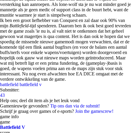
versterking kan aanroepen. Als lone-wolf sta je nu wat minder goed je
mannetje als je geen medic of support class in de buurt hebt, want de
munitie waarmee je start is simpelweg schaars.
Ik ben een groot liefhebber van Conquest en zal daar ook 90% van
mijn
Battlefield-
tijd spenderen. Daarom ben ik ook best goed tevreden
met de game zoals 'ie nu is, al valt niet te ontkennen dat het geheel
gewoon wat magertjes is qua content. Het is dan ook te hopen dat we
spoedig de missende nieuwe gamemodi mogen verwachten, dat er de
komende tijd een flink aantal bugfixes (en voor de balans een aantal
buffs/nerfs voor enkele wapens/voertuigen) worden doorgevoerd en
hopelijk ook gauw wat nieuwe maps worden geïntroduceerd. Maar
wat mij betreft ligt er een prima fundering, de (gameplay-)basis is
goed, de wapens voelen prima aan en de maps zijn stuk voor stuk
interessant. Nu nog even afwachten hoe EA DICE omgaat met de
verdere ontwikkeling van de game.
battlefield
battlefield v
Submitter:
43
Help ons; deel dit item als je het leuk vond
Gamenieuwtje gevonden?
Tip ons dan via de submit!
Schrijf je graag over games of e-sports?
Join the gamescrew!
game info
game
Battlefield V
score