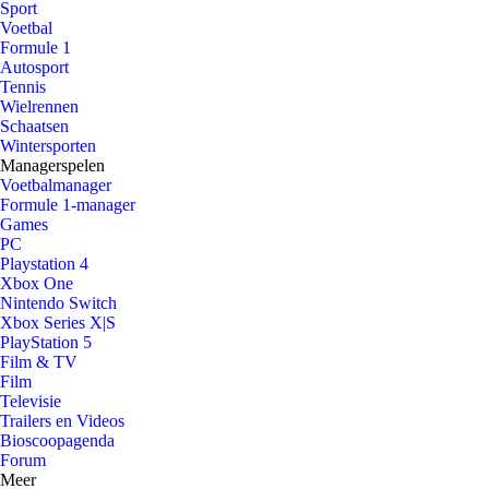
Sport
Voetbal
Formule 1
Autosport
Tennis
Wielrennen
Schaatsen
Wintersporten
Managerspelen
Voetbalmanager
Formule 1-manager
Games
PC
Playstation 4
Xbox One
Nintendo Switch
Xbox Series X|S
PlayStation 5
Film & TV
Film
Televisie
Trailers en Videos
Bioscoopagenda
Forum
Meer