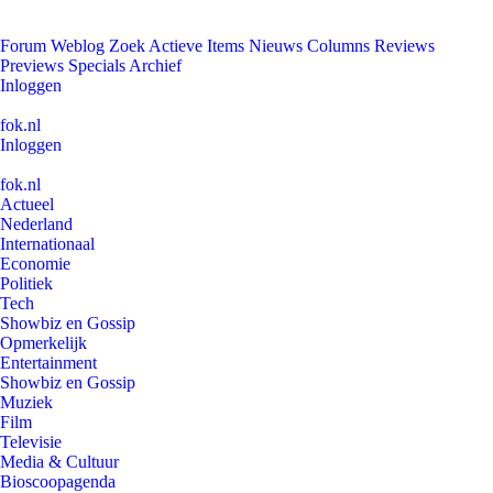
Forum
Weblog
Zoek
Actieve Items
Nieuws
Columns
Reviews
Previews
Specials
Archief
Inloggen
fok.nl
Inloggen
fok.nl
Actueel
Nederland
Internationaal
Economie
Politiek
Tech
Showbiz en Gossip
Opmerkelijk
Entertainment
Showbiz en Gossip
Muziek
Film
Televisie
Media & Cultuur
Bioscoopagenda