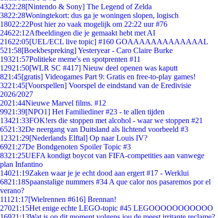
43
22:28
[Nintendo & Sony] The Legend of Zelda
38
22:28
Woningtekort: dus ga je woningen slopen, logisch
180
22:22
Post hier zo vaak mogelijk om 22:22 uur #76
246
22:12
Afbeeldingen die je gemaakt hebt met AI
216
22:05
[UEL/ECL live topic] #160 GOAAAAAAAAAAAAAL
5
21:58
[Boekbespreking] Yesteryear - Caro Claire Burke
193
21:57
Politieke meme's en spotprenten #11
129
21:50
[WLR SC #417] Nieuw deel openen was kaputt
8
21:45
[gratis] Videogames Part 9: Gratis en free-to-play games!
32
21:45
[Voorspellen] Voorspel de eindstand van de Eredivisie
2026/2027
20
21:44
Nieuwe Marvel films. #12
99
21:39
[NPO1] Het Familiediner #23 - te allen tijden
134
21:33
FOK!ers die stoppen met alcohol - waar we stoppen #21
65
21:32
De neergang van Duitsland als lichtend voorbeeld #3
123
21:29
[Nederlands Elftal] Op naar Louis IV?
69
21:27
De Bondgenoten Spoiler Topic #3
83
21:25
UEFA kondigt boycot van FIFA-competities aan vanwege
plan Infantino
140
21:19
Zaken waar je je echt dood aan ergert #17 - Werklui
68
21:18
Spaanstalige nummers #34 A que calor nos pasaremos por el
verano?
111
21:17
[Wielrennen #616] Brennan!
270
21:15
Het enige echte LEGO-topic #45 LEGOOOOOOOOOOO
169
21:13
Wat is op dit moment volgens jou de meest irritante reclame?