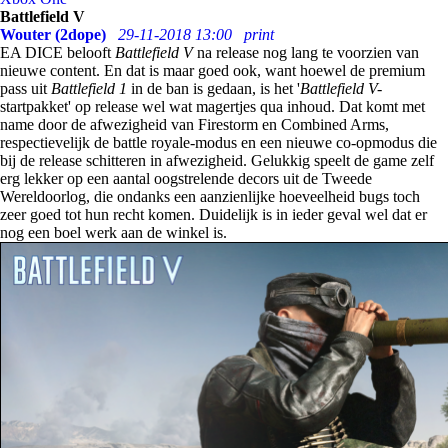
Battlefield V
Wouter (2dope)
29-11-2018 13:00
print
EA DICE belooft
Battlefield V
na release nog lang te voorzien van
nieuwe content. En dat is maar goed ook, want hoewel de premium
pass uit
Battlefield 1
in de ban is gedaan, is het '
Battlefield V-
startpakket' op release wel wat magertjes qua inhoud. Dat komt met
name door de afwezigheid van Firestorm en Combined Arms,
respectievelijk de battle royale-modus en een nieuwe co-opmodus die
bij de release schitteren in afwezigheid. Gelukkig speelt de game zelf
erg lekker op een aantal oogstrelende decors uit de Tweede
Wereldoorlog, die ondanks een aanzienlijke hoeveelheid bugs toch
zeer goed tot hun recht komen. Duidelijk is in ieder geval wel dat er
nog een boel werk aan de winkel is.