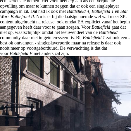
echt serieus te nemen. Het voelt heel erg aan als een verplichte
opvulling om maar te kunnen zeggen dat er ook een singleplayer
campaign in zit. Dat had ik ook met
Battlefield 4,
Battlefield 1
en
Star
Wars Battlefront II.
Nu is er bij die laatstgenoemde wel wat meer SP-
content uitgebracht na release, ook omdat EA expliciet vanaf het begin
aangegeven heeft daar voor te gaan zorgen. Voor
Battlefield
gaat dat
niet op, waarschijnlijk omdat het leeuwendeel van de
Battlefield-
community daar niet in geïnteresseerd is. Bij
Battlefield 1
zat ook een -
best ok ontvangen - singleplayerportie maar na release is daar ook
nooit meer op voortgeborduurd. De verwachting is dat dat
voor
Battlefield V
niet anders zal zijn.