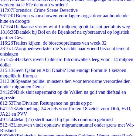
werken na je 67e de norm worden?
1
17:07
Forensics: Crime Scene Detective
56
17:01
Boeren waarschuwen voor lagere oogst door aanhoudende
hitte en droogte
17
16:41
Italiaanse vrouw wint 1 miljoen, gooit kraslot per abuis weg
18
16:36
Datalek bij Bol en de Bijenkorf na cyberaanval op logistiek
partner Ceva
1
16:26
Trailers kijken: de bioscoopreleases van week 32
23
16:12
Zorgmedewerkster die 's nachts haar vriend bezocht terecht
ontslagen
36
15:56
Hackers roven Coldcard-bitcoinwallets leeg voor 114 miljoen
dollar
3
15:13
Geen Qatar en Abu Dhabi? Dan eindigt Formule 1-seizoen
mogelijk in Europa
31
13:00
Spaanse politie: minstens tien voor terrorisme veroordeelden
onder migranten Ceuta
34
12:59
Dirk sluit supermarkt op de Wallen na golf van diefstal en
agressie
8
12:53
The Division Resurgence nu gratis op pc
64
12:53
Zetelpeiling: 24 zetels voor Pro en 18 zetels voor D66, FvD,
JA21 en PVV
49
12:44
Man (25) sterft nadat hij lijm als condoom gebruikt
5
12:43
Litouwen vindt opnieuw migrantentunnel onder grens met Wit-
Rusland
90
09:59
'Belgische' jongeren terroriseren Galderse Meren, maar Boa's