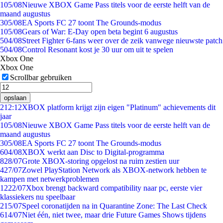
1
05/08
Nieuwe XBOX Game Pass titels voor de eerste helft van de
maand augustus
3
05/08
EA Sports FC 27 toont The Grounds-modus
1
05/08
Gears of War: E-Day open beta begint 6 augustus
5
04/08
Street Fighter 6-fans weer over de zeik vanwege nieuwste patch
5
04/08
Control Resonant kost je 30 uur om uit te spelen
Xbox One
Xbox One
Scrollbar gebruiken
opslaan
2
12:12
XBOX platform krijgt zijn eigen "Platinum" achievements dit
jaar
1
05/08
Nieuwe XBOX Game Pass titels voor de eerste helft van de
maand augustus
3
05/08
EA Sports FC 27 toont The Grounds-modus
6
04/08
XBOX werkt aan Disc to Digital-programma
8
28/07
Grote XBOX-storing opgelost na ruim zestien uur
4
27/07
Zowel PlayStation Network als XBOX-network hebben te
kampen met netwerkproblemen
12
22/07
Xbox brengt backward compatibility naar pc, eerste vier
klassiekers nu speelbaar
2
15/07
Speel coronatijden na in Quarantine Zone: The Last Check
6
14/07
Niet één, niet twee, maar drie Future Games Shows tijdens