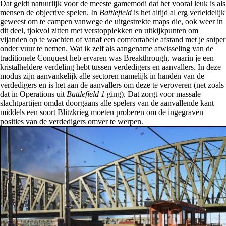
Dat geldt natuurlijk voor de meeste gamemodi dat het vooral leuk is als
mensen de objective spelen. In
Battlefield
is het altijd al erg verleidelijk
geweest om te campen vanwege de uitgestrekte maps die, ook weer in
dit deel, tjokvol zitten met verstopplekken en uitkijkpunten om
vijanden op te wachten of vanaf een comfortabele afstand met je sniper
onder vuur te nemen. Wat ik zelf als aangename afwisseling van de
traditionele Conquest heb ervaren was Breakthrough, waarin je een
kristalheldere verdeling hebt tussen verdedigers en aanvallers. In deze
modus zijn aanvankelijk alle sectoren namelijk in handen van de
verdedigers en is het aan de aanvallers om deze te veroveren (net zoals
dat in Operations uit
Battlefield 1
ging). Dat zorgt voor massale
slachtpartijen omdat doorgaans alle spelers van de aanvallende kant
middels een soort Blitzkrieg moeten proberen om de ingegraven
posities van de verdedigers omver te werpen.