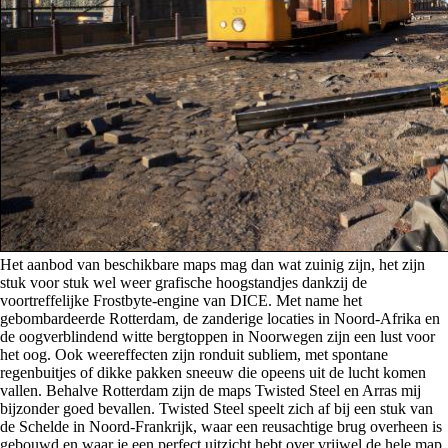
Het aanbod van beschikbare maps mag dan wat zuinig zijn, het zijn
stuk voor stuk wel weer grafische hoogstandjes dankzij de
voortreffelijke Frostbyte-engine van DICE. Met name het
gebombardeerde Rotterdam, de zanderige locaties in Noord-Afrika en
de oogverblindend witte bergtoppen in Noorwegen zijn een lust voor
het oog. Ook weereffecten zijn ronduit subliem, met spontane
regenbuitjes of dikke pakken sneeuw die opeens uit de lucht komen
vallen. Behalve Rotterdam zijn de maps Twisted Steel en Arras mij
bijzonder goed bevallen. Twisted Steel speelt zich af bij een stuk van
de Schelde in Noord-Frankrijk, waar een reusachtige brug overheen is
gebouwd en waar je een perfect uitzicht hebt over vrijwel de hele map,