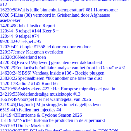
#12
162
20:58
Wat is jullie binnenhuistemperatuur? #81 Horrorzomer
60
20:54
Lisa (38) vermoord in Griekenland door Afghaanse
asielzoeker
14
20:49
Global Justice Report
1
20:44
+5 telspel #144 Keer 5 =
1
20:44
+9 telspel #74
99
20:42
+7 telspel #95
120
20:42
Teltopic #1558 tel door en door en door....
2
20:37
Jerney Kaagman overleden
120
20:36
Nederland toen
42
20:35
[Eva vd Wijdeven] geruchten over dakloosheid
70
20:29
Een tactische/militaire analyse van het front in Oekraïne #31
146
20:24
[SBS6] Vandaag Inside #136 - Boekje pluggen.
238
20:22
Speciaalbieren #80: another one bites the dust
15
20:17
Radio 2 #145 Ruud 66
247
19:58
Asielzoekers #22 : Het Europese migratiepact gaat in
242
19:53
Nederlandstalige muziektopic #13
166
19:49
Voorspel hier het warmtegetal van 2026
22
19:45
[Dagboek] Mijn struggles in het dagelijks leven
65
19:44
Afvallen met injecties #4
114
19:43
Hurricane & Cyclone Season 2026
151
19:42
"Niche"-historische producten in de supermarkt
265
19:31
Duitse Muziek #2
132
19:30
[DRT SC] #6: RendacGoden sponsored by TONZON