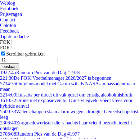
Weblog
Fotoboek
Prijsvragen
Contact
Colofon
Feedback
Tip de redactie
FOK!
FOK!
Scrollbar gebruiken
opslaan
19
22:45
Random Pics van de Dag #1978
2
21:30
De FOK!Voetbalmanager 2026/2027 is begonnen
57
14:35
Onlyfans-model met G-cup wil als NASA-ambassadeur naar
maan
22
14:09
Huisarts per direct uit vak gezet om ernstig alcoholmisbruik
16
10:32
Drone met explosieven bij Duits vliegveld voedt vrees voor
hybride aanval
55
09:33
Waterschappen slaan alarm wegens droogte: Gereedschapskist
leeg
23
06:40
Zorgmedewerkster die 's nachts haar vriend bezocht terecht
ontslagen
37
06/08
Random Pics van de Dag #1977