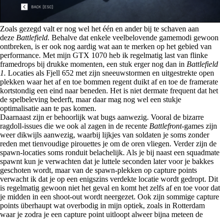
Zoals gezegd valt er nog wel het één en ander bij te schaven aan
deze
Battlefield.
Behalve dat enkele veelbelovende gamemodi gewoon
ontbreken, is er ook nog aardig wat aan te merken op het gebied van
performance. Met mijn GTX 1070 heb ik regelmatig last van flinke
framedrops bij drukke momenten, een stuk erger nog dan in
Battlefield
1.
Locaties als Fjell 652 met zijn sneeuwstormen en uitgestrekte open
plekken waar het af en toe bommen regent duikt af en toe de framerate
kortstondig een eind naar beneden. Het is niet dermate frequent dat het
de spelbeleving bederft, maar daar mag nog wel een stukje
optimalisatie aan te pas komen.
Daarnaast zijn er behoorlijk wat bugs aanwezig. Vooral de bizarre
ragdoll-issues die we ook al zagen in de recente
Battlefront-
games zijn
weer dikwijls aanwezig, waarbij lijkjes van soldaten je soms zonder
reden met tienvoudige pirouettes je om de oren vliegen. Verder zijn de
spawn-locaties soms ronduit belachelijk. Als je bij naast een squadmate
spawnt kun je verwachten dat je luttele seconden later voor je bakkes
geschoten wordt, maar van de spawn-plekken op capture points
verwacht ik dat je op een enigszins verdekte locatie wordt gedropt. Dit
is regelmatig gewoon niet het geval en komt het zelfs af en toe voor dat
je midden in een shoot-out wordt neergezet. Ook zijn sommige capture
points überhaupt wat overbodig in mijn optiek, zoals in Rotterdam
waar je zodra je een capture point uitloopt alweer bijna meteen de