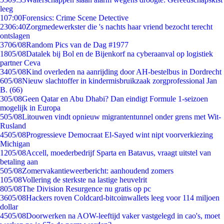
leeg
1
07:00
Forensics: Crime Scene Detective
23
06:40
Zorgmedewerkster die 's nachts haar vriend bezocht terecht
ontslagen
37
06/08
Random Pics van de Dag #1977
18
05/08
Datalek bij Bol en de Bijenkorf na cyberaanval op logistiek
partner Ceva
34
05/08
Kind overleden na aanrijding door AH-bestelbus in Dordrecht
6
05/08
Nieuw slachtoffer in kindermisbruikzaak zorgprofessional Jan
B. (66)
3
05/08
Geen Qatar en Abu Dhabi? Dan eindigt Formule 1-seizoen
mogelijk in Europa
5
05/08
Litouwen vindt opnieuw migrantentunnel onder grens met Wit-
Rusland
45
05/08
Progressieve Democraat El-Sayed wint nipt voorverkiezing
Michigan
12
05/08
Accell, moederbedrijf Sparta en Batavus, vraagt uitstel van
betaling aan
5
05/08
Zomervakantieweerbericht: aanhoudend zomers
1
05/08
Vollering de sterkste na lastige heuvelrit
8
05/08
The Division Resurgence nu gratis op pc
36
05/08
Hackers roven Coldcard-bitcoinwallets leeg voor 114 miljoen
dollar
45
05/08
Doorwerken na AOW-leeftijd vaker vastgelegd in cao's, moet