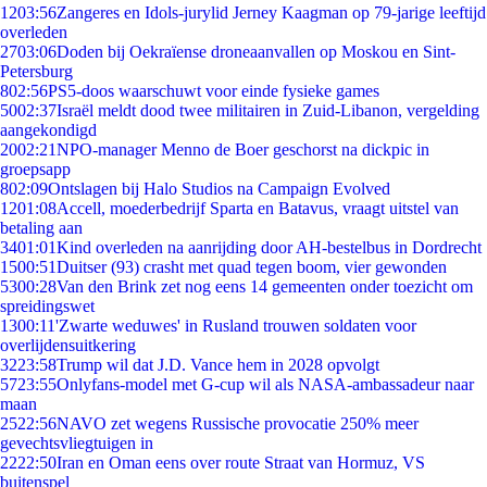
12
03:56
Zangeres en Idols-jurylid Jerney Kaagman op 79-jarige leeftijd
overleden
27
03:06
Doden bij Oekraïense droneaanvallen op Moskou en Sint-
Petersburg
8
02:56
PS5-doos waarschuwt voor einde fysieke games
50
02:37
Israël meldt dood twee militairen in Zuid-Libanon, vergelding
aangekondigd
20
02:21
NPO-manager Menno de Boer geschorst na dickpic in
groepsapp
8
02:09
Ontslagen bij Halo Studios na Campaign Evolved
12
01:08
Accell, moederbedrijf Sparta en Batavus, vraagt uitstel van
betaling aan
34
01:01
Kind overleden na aanrijding door AH-bestelbus in Dordrecht
15
00:51
Duitser (93) crasht met quad tegen boom, vier gewonden
53
00:28
Van den Brink zet nog eens 14 gemeenten onder toezicht om
spreidingswet
13
00:11
'Zwarte weduwes' in Rusland trouwen soldaten voor
overlijdensuitkering
32
23:58
Trump wil dat J.D. Vance hem in 2028 opvolgt
57
23:55
Onlyfans-model met G-cup wil als NASA-ambassadeur naar
maan
25
22:56
NAVO zet wegens Russische provocatie 250% meer
gevechtsvliegtuigen in
22
22:50
Iran en Oman eens over route Straat van Hormuz, VS
buitenspel