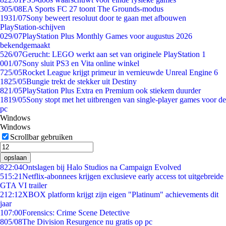
3
05/08
EA Sports FC 27 toont The Grounds-modus
19
31/07
Sony beweert resoluut door te gaan met afbouwen
PlayStation-schijven
0
29/07
PlayStation Plus Monthly Games voor augustus 2026
bekendgemaakt
5
26/07
Gerucht: LEGO werkt aan set van originele PlayStation 1
0
01/07
Sony sluit PS3 en Vita online winkel
7
25/05
Rocket League krijgt primeur in vernieuwde Unreal Engine 6
18
25/05
Bungie trekt de stekker uit Destiny
8
21/05
PlayStation Plus Extra en Premium ook stiekem duurder
18
19/05
Sony stopt met het uitbrengen van single-player games voor de
pc
Windows
Windows
Scrollbar gebruiken
opslaan
8
22:04
Ontslagen bij Halo Studios na Campaign Evolved
5
15:21
Netflix-abonnees krijgen exclusieve early access tot uitgebreide
GTA VI trailer
2
12:12
XBOX platform krijgt zijn eigen "Platinum" achievements dit
jaar
1
07:00
Forensics: Crime Scene Detective
8
05/08
The Division Resurgence nu gratis op pc