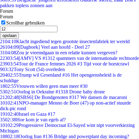
pakken topless zonnen aan
Forum
Forum
Scrollbar gebruiken
opslaan
21
04:10
Klacht ingediend tegen grootste insectenfabriek ter wereld
261
04:09
[Dagboek] Veel aan hoofd - Deel 27
31
04:08
Zou je vreemdgaan in een relatie kunnen vergeven?
223
03:54
[AMV] VS #1312 spammers van de internationale rechtsorde
239
03:54
Tour de France femmes 2026 #3 Tijd voor de borstcrawl
9
03:32
Tony Scott (54) overleden
204
02:55
Trump wil Groenland #16 Het opengrensbeleid is de
schuldige
18
02:55
Vrouwen willen geen man meer #30
53
02:51
Oorlog in Oekraïne #1318 Drone baby drone
212
02:48
[SBS6] De Bondgenoten #317 We dansen de macaroni
101
02:41
NPO-manager Menno de Boer (47) op non-actief stuurde
dick-pic rond
191
02:40
Israel en Gaza #17
35
02:38
Hoe kom je van egels af?
101
02:29
Progressieve Democraat El-Sayed wint nipt voorverkiezing
Michigan
188
02:18
Oorlog Iran #136 Bridge and powerplant day incoming?