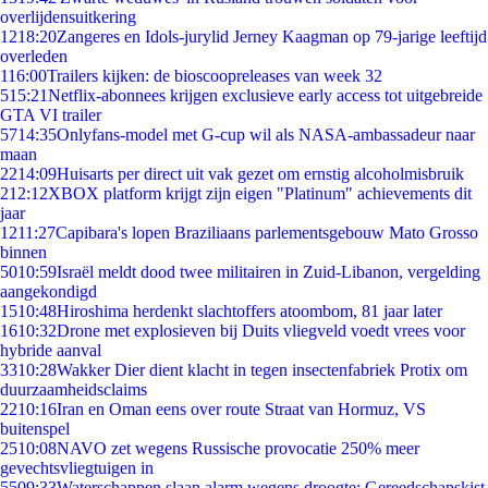
overlijdensuitkering
12
18:20
Zangeres en Idols-jurylid Jerney Kaagman op 79-jarige leeftijd
overleden
1
16:00
Trailers kijken: de bioscoopreleases van week 32
5
15:21
Netflix-abonnees krijgen exclusieve early access tot uitgebreide
GTA VI trailer
57
14:35
Onlyfans-model met G-cup wil als NASA-ambassadeur naar
maan
22
14:09
Huisarts per direct uit vak gezet om ernstig alcoholmisbruik
2
12:12
XBOX platform krijgt zijn eigen "Platinum" achievements dit
jaar
12
11:27
Capibara's lopen Braziliaans parlementsgebouw Mato Grosso
binnen
50
10:59
Israël meldt dood twee militairen in Zuid-Libanon, vergelding
aangekondigd
15
10:48
Hiroshima herdenkt slachtoffers atoombom, 81 jaar later
16
10:32
Drone met explosieven bij Duits vliegveld voedt vrees voor
hybride aanval
33
10:28
Wakker Dier dient klacht in tegen insectenfabriek Protix om
duurzaamheidsclaims
22
10:16
Iran en Oman eens over route Straat van Hormuz, VS
buitenspel
25
10:08
NAVO zet wegens Russische provocatie 250% meer
gevechtsvliegtuigen in
55
09:33
Waterschappen slaan alarm wegens droogte: Gereedschapskist