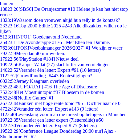
binnen
188
23:20
[SBS6] De Oranjezomer #10 Helene je kan het niet stop
ermee
18
23:19
Waarom doen vrouwen altijd hun telly in de kontzak?
233
23:16
Top 2000 Editie 2025 #243 Alle dikzakken willen op je
lijken
51
23:11
[NPO1] Goedenavond Nederland
254
23:11
De Avondetappe #176 - Met Ellen ten Damme.
76
23:01
[FOK!Voetbalmanager 2026/2027] #1 We zijn er weer
79
22:59
Meer dan 40 uur werken.
179
22:56
[PlayStation #184] Nieuw deel
109
22:56
Kapper Walat (27) slachtoffer van vernielingen
140
22:52
Verander één letter: Expert #91 (10 letters)
11
22:52
[Crowdfunding] #443 Rentestijgingen?
60
22:52
Jerney Kaagman overleden
255
22:48
[UFO/UAP] #16 The Age of Disclosure
75
22:48
Het Moestuintopic #37 Bloesem in de bomen
55
22:46
[Netflix Games] #1
267
22:44
Banken met hoge rente topic #95 - Dichter naar de 0
47
22:42
Verander één letter: Expert #143 (9 letters)
11
22:40
Levenslang voor man die inreed op betogers in München
197
22:35
Verander een letter expert (7lettereditie) #50
12
22:30
Verander één letter. Expert # 75 (8 letters)
195
22:29
[Conference League Donderdag 20:00 uur] Ajax -
Shelbourne FC #2