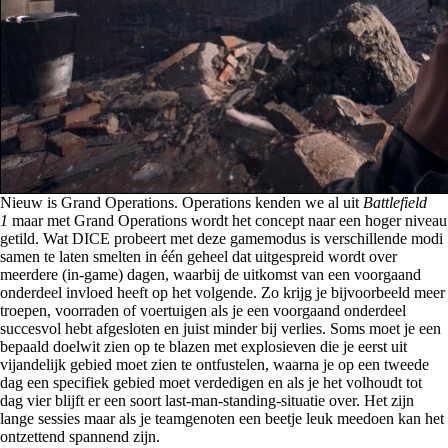
Nieuw is Grand Operations. Operations kenden we al uit
Battlefield
1
maar met Grand Operations wordt het concept naar een hoger niveau
getild. Wat DICE probeert met deze gamemodus is verschillende modi
samen te laten smelten in één geheel dat uitgespreid wordt over
meerdere (in-game) dagen, waarbij de uitkomst van een voorgaand
onderdeel invloed heeft op het volgende. Zo krijg je bijvoorbeeld meer
troepen, voorraden of voertuigen als je een voorgaand onderdeel
succesvol hebt afgesloten en juist minder bij verlies. Soms moet je een
bepaald doelwit zien op te blazen met explosieven die je eerst uit
vijandelijk gebied moet zien te ontfustelen, waarna je op een tweede
dag een specifiek gebied moet verdedigen en als je het volhoudt tot
dag vier blijft er een soort last-man-standing-situatie over. Het zijn
lange sessies maar als je teamgenoten een beetje leuk meedoen kan het
ontzettend spannend zijn.