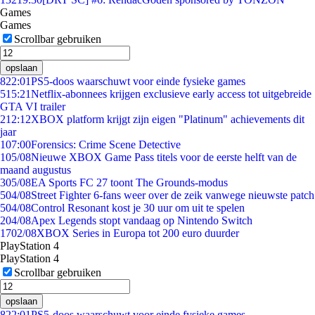
Games
Games
Scrollbar gebruiken
opslaan
8
22:01
PS5-doos waarschuwt voor einde fysieke games
5
15:21
Netflix-abonnees krijgen exclusieve early access tot uitgebreide
GTA VI trailer
2
12:12
XBOX platform krijgt zijn eigen "Platinum" achievements dit
jaar
1
07:00
Forensics: Crime Scene Detective
1
05/08
Nieuwe XBOX Game Pass titels voor de eerste helft van de
maand augustus
3
05/08
EA Sports FC 27 toont The Grounds-modus
5
04/08
Street Fighter 6-fans weer over de zeik vanwege nieuwste patch
5
04/08
Control Resonant kost je 30 uur om uit te spelen
2
04/08
Apex Legends stopt vandaag op Nintendo Switch
17
02/08
XBOX Series in Europa tot 200 euro duurder
PlayStation 4
PlayStation 4
Scrollbar gebruiken
opslaan
8
22:01
PS5-doos waarschuwt voor einde fysieke games