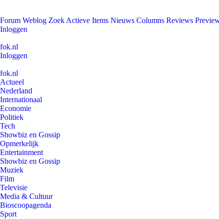
Forum
Weblog
Zoek
Actieve Items
Nieuws
Columns
Reviews
Previe
Inloggen
fok.nl
Inloggen
fok.nl
Actueel
Nederland
Internationaal
Economie
Politiek
Tech
Showbiz en Gossip
Opmerkelijk
Entertainment
Showbiz en Gossip
Muziek
Film
Televisie
Media & Cultuur
Bioscoopagenda
Sport