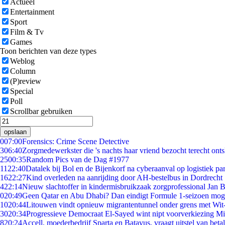
Actueel
Entertainment
Sport
Film & Tv
Games
Toon berichten van deze types
Weblog
Column
(P)review
Special
Poll
Scrollbar gebruiken
opslaan
0
07:00
Forensics: Crime Scene Detective
3
06:40
Zorgmedewerkster die 's nachts haar vriend bezocht terecht ont
25
00:35
Random Pics van de Dag #1977
11
22:40
Datalek bij Bol en de Bijenkorf na cyberaanval op logistiek pa
16
22:27
Kind overleden na aanrijding door AH-bestelbus in Dordrecht
4
22:14
Nieuw slachtoffer in kindermisbruikzaak zorgprofessional Jan B
0
20:49
Geen Qatar en Abu Dhabi? Dan eindigt Formule 1-seizoen moge
10
20:44
Litouwen vindt opnieuw migrantentunnel onder grens met Wit
30
20:34
Progressieve Democraat El-Sayed wint nipt voorverkiezing M
8
20:24
Accell, moederbedrijf Sparta en Batavus, vraagt uitstel van beta