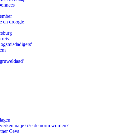
abonnees
tember
e en droogte
rsburg
 reis
logsmisdadigers'
eem
'gruweldaad'
slagen
 werken na je 67e de norm worden?
rtner Ceva