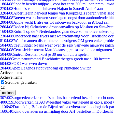
18
04/08
Spotify bereikt mijlpaal, voor het eerst 300 miljoen premium-
27
04/08
Houthi's vallen luchthaven Najran in Saoedi-Arabië aan
32
04/08
Albert Heijn halveert tempo van Koopzegels sparen vanaf sep
55
04/08
Boeren waarschuwen voor lagere oogst door aanhoudende hitt
20
04/08
Apple vecht Britse eis tot inbouwen backdoor in iCloud aan
26
04/08
Doden bij Oekraïense droneaanvallen op Moskou en Sint-Pete
16
04/08
Ruim 1 op de 7 Nederlanders gaan deze zomer onverzekerd op
23
04/08
Onderzoek naar flyers met waarschuwing voor 'Israëlische oor
81
04/08
'Witte' mannen discrimineren is volgens OM geen enkel probl
5
04/08
Street Fighter 6-fans weer over de zeik vanwege nieuwste patch
30
04/08
Ceuta-leider noemt Marokkaanse grensaanval door migranten 
5
04/08
Control Resonant kost je 30 uur om uit te spelen
6
04/08
Grote natuurbrand Boschhuizerbergen groeit naar 100 hectare
6
04/08
FOK! was even down
2
04/08
Apex Legends stopt vandaag op Nintendo Switch
Actieve items
Actieve items
Scrollbar gebruiken
opslaan
3
07:00
Zorgmedewerkster die 's nachts haar vriend bezocht terecht ont
40
06:59
Doorwerken na AOW-leeftijd vaker vastgelegd in cao's, moet
11
06:42
Datalek bij Bol en de Bijenkorf na cyberaanval op logistiek pa
16
06:40
Kind overleden na aanrijding door AH-bestelbus in Dordrecht