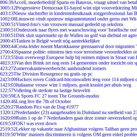
8
06:39
Accell, moederbedrijf Sparta en Batavus, vraagt uitstel van beta
30
05:12
Progressieve Democraat El-Sayed wint nipt voorverkiezing M
4
03:13
Nieuw slachtoffer in kindermisbruikzaak zorgprofessional Jan B
10
02:08
Litouwen vindt opnieuw migrantentunnel onder grens met Wit
32
00:51
Vinted-foto's van vrouwen massaal gedeeld op seksfora
23
00:51
Onderzoek naar flyers met waarschuwing voor 'Israëlische oor
31
00:51
Dirk sluit supermarkt op de Wallen na golf van diefstal en agre
20
00:45
Tanken in België wordt nóg aantrekkelijker
30
00:44
Ceuta-leider noemt Marokkaanse grensaanval door migranten 
27
00:43
Spaanse politie: minstens tien voor terrorisme veroordeelden 
17
23:55
Iran overweegt Europese hulp bij ruimen mijnen in Straat va
48
23:33
Van den Brink zet nog eens 14 gemeenten onder toezicht om s
4
23:27
Zomervakantieweerbericht: aanhoudend zomers
6
23:25
The Division Resurgence nu gratis op pc
24
23:09
Hackers roven Coldcard-bitcoinwallets leeg voor 114 miljoen d
14
23:03
Italiaanse vrouw wint 1 miljoen, gooit kraslot per abuis weg
1
22:57
Vollering de sterkste na lastige heuvelrit
3
20:59
EA Sports FC 27 toont The Grounds-modus
14
20:46
Long live the 7th of October
25
20:27
Random Pics van de Dag #1977
13
20:12
Nederlander (23) aangehouden in Duitsland na snelheid van 
16
20:09
Ruim 1 op de 7 Nederlanders gaan deze zomer onverzekerd op
6
19:53
FOK! was even down
25
19:52
Lekker op vakantie naar Afghanistan volgens Taliban geen pr
81
19:50
'Witte' mannen discrimineren is volgens OM geen enkel probl