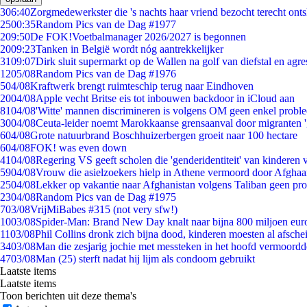
3
06:40
Zorgmedewerkster die 's nachts haar vriend bezocht terecht ont
25
00:35
Random Pics van de Dag #1977
2
09:50
De FOK!Voetbalmanager 2026/2027 is begonnen
20
09:23
Tanken in België wordt nóg aantrekkelijker
31
09:07
Dirk sluit supermarkt op de Wallen na golf van diefstal en agre
12
05/08
Random Pics van de Dag #1976
5
04/08
Kraftwerk brengt ruimteschip terug naar Eindhoven
20
04/08
Apple vecht Britse eis tot inbouwen backdoor in iCloud aan
81
04/08
'Witte' mannen discrimineren is volgens OM geen enkel probl
30
04/08
Ceuta-leider noemt Marokkaanse grensaanval door migranten 
6
04/08
Grote natuurbrand Boschhuizerbergen groeit naar 100 hectare
6
04/08
FOK! was even down
41
04/08
Regering VS geeft scholen die 'genderidentiteit' van kinderen
59
04/08
Vrouw die asielzoekers hielp in Athene vermoord door Afghaa
25
04/08
Lekker op vakantie naar Afghanistan volgens Taliban geen pr
23
04/08
Random Pics van de Dag #1975
7
03/08
VrijMiBabes #315 (not very sfw!)
10
03/08
Spider-Man: Brand New Day knalt naar bijna 800 miljoen eur
11
03/08
Phil Collins dronk zich bijna dood, kinderen moesten al afsch
34
03/08
Man die zesjarig jochie met messteken in het hoofd vermoordde 
47
03/08
Man (25) sterft nadat hij lijm als condoom gebruikt
Laatste items
Laatste items
Toon berichten uit deze thema's