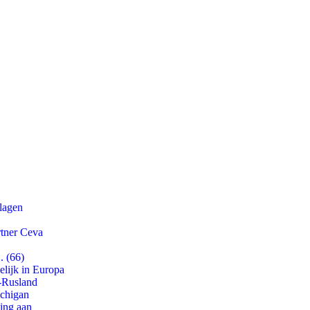
slagen
rtner Ceva
. (66)
lijk in Europa
-Rusland
ichigan
ling aan