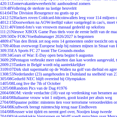
4
20:11
Zomervakantieweerbericht: aanhoudend zomers
1
19:48
Vollering de sterkste na lastige heuvelrit
6
14:04
The Division Resurgence nu gratis op pc
24
12:52
Hackers roven Coldcard-bitcoinwallets leeg voor 114 miljoen d
40
12:15
Doorwerken na AOW-leeftijd vaker vastgelegd in cao's, moet
32
11:40
Vinted-foto's van vrouwen massaal gedeeld op seksfora
1
11:21
Nieuwe XBOX Game Pass titels voor de eerste helft van de ma
2
09:50
De FOK!Voetbalmanager 2026/2027 is begonnen
48
09:47
Van den Brink zet nog eens 14 gemeenten onder toezicht om s
17
09:40
Iran overweegt Europese hulp bij ruimen mijnen in Straat va
3
09:35
EA Sports FC 27 toont The Grounds-modus
1
09:34
Gears of War: E-Day open beta begint 6 augustus
36
09:29
Pentagon verbruikt meer raketten dan kan worden aangevuld, t
20
09:23
Tanken in België wordt nóg aantrekkelijker
31
09:07
Dirk sluit supermarkt op de Wallen na golf van diefstal en agre
13
08:53
Nederlander (23) aangehouden in Duitsland na snelheid van 
3
05/08
Gedurfd NEC blijft overeind bij Olympiakos
14
05/08
Long live the 7th of October
12
05/08
Random Pics van de Dag #1976
20
04/08
OM: vierde verdachte (18) vast op verdenking van beramen aa
14
04/08
Italiaanse vrouw wint 1 miljoen, gooit kraslot per abuis weg
27
04/08
Spaanse politie: minstens tien voor terrorisme veroordeelden 
5
04/08
Kraftwerk brengt ruimteschip terug naar Eindhoven
1
04/08
Reusser wint tijdrit en neemt geel over, Nooijen knap tweede
7
04/08
Vakantiekiekje Verstappen en Wolff voedt geruchten over Merc