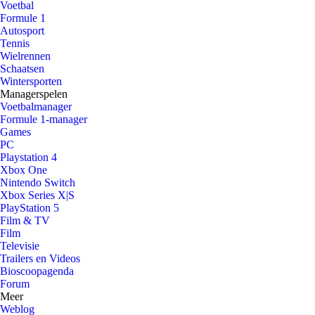
Voetbal
Formule 1
Autosport
Tennis
Wielrennen
Schaatsen
Wintersporten
Managerspelen
Voetbalmanager
Formule 1-manager
Games
PC
Playstation 4
Xbox One
Nintendo Switch
Xbox Series X|S
PlayStation 5
Film & TV
Film
Televisie
Trailers en Videos
Bioscoopagenda
Forum
Meer
Weblog