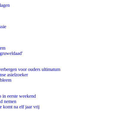
slagen
ssie
eem
'gruweldaad'
 verbergen voor ouders ultimatum
nse asielzoeker
obleem
o in eerste weekend
eid nemen
komt na elf jaar vrij