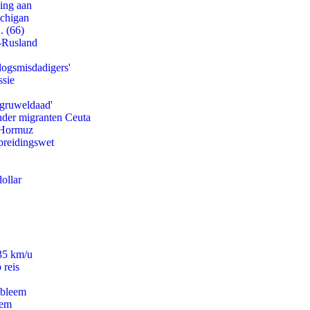
ling aan
ichigan
. (66)
-Rusland
logsmisdadigers'
ssie
'gruweldaad'
onder migranten Ceuta
n Hormuz
preidingswet
ollar
235 km/u
 reis
obleem
eem