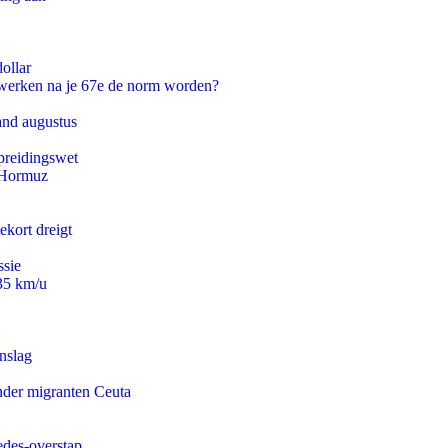
ollar
 werken na je 67e de norm worden?
and augustus
preidingswet
n Hormuz
ekort dreigt
ssie
235 km/u
nslag
onder migranten Ceuta
edes-overstap