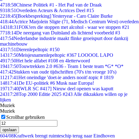
47
18:58
Chinese Politiek #1 - Het Pad van de Draak
93
18:51
Overleden Acteurs & Actrices Deel #15
22
18:45
[Boekbespreking] Yesteryear - Caro Claire Burke
4
18:44
Actrice Marjolein Sligte (71, Medisch Centrum West) overleden
143
18:31
FOK!ers die stoppen met alcohol - waar we stoppen #21
77
18:14
De neergang van Duitsland als lichtend voorbeeld #3
4
17:54
Nederlandse industrie maakt flinke groeispurt door dankzij
machinebouw
43
17:51
Dierenlepeltopic #150
143
17:50
Meisjesnamenlepeltopic #367 LOOOOL LAPO
49
17:50
Het hele alfabet #108 en 4letterwoord
194
17:50
Touwtrekken 2.0 #636 - Team 1 beste team *G* *O*
4
17:42
Stukken van oude tijdschriften (70's t/m vroege 10's)
112
17:41
Het oneindige 'doet-ie anders nooit'-topic # 1819
148
17:41
De EU-politiek #6 Musk naar Europa!
197
17:40
[WLR SC #417] Nieuw deel openen was kaputt
243
17:28
Top 2000 Editie 2025 #243 Alle dikzakken willen op je
lijken
Muziek
Muziek
Scrollbar gebruiken
opslaan
6
04/08
Kraftwerk brengt ruimteschip terug naar Eindhoven