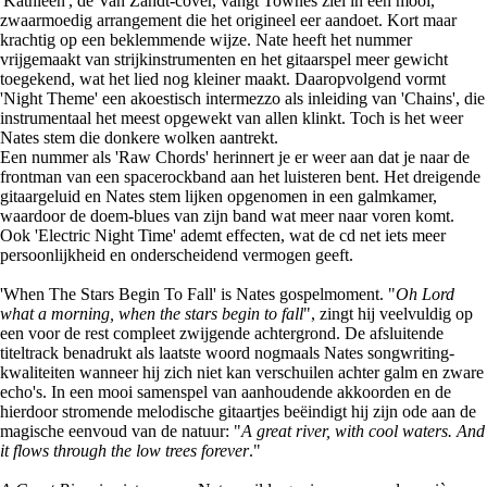
'Kathleen', de Van Zandt-cover, vangt Townes ziel in een mooi,
zwaarmoedig arrangement die het origineel eer aandoet. Kort maar
krachtig op een beklemmende wijze. Nate heeft het nummer
vrijgemaakt van strijkinstrumenten en het gitaarspel meer gewicht
toegekend, wat het lied nog kleiner maakt. Daaropvolgend vormt
'Night Theme' een akoestisch intermezzo als inleiding van 'Chains', die
instrumentaal het meest opgewekt van allen klinkt. Toch is het weer
Nates stem die donkere wolken aantrekt.
Een nummer als 'Raw Chords' herinnert je er weer aan dat je naar de
frontman van een spacerockband aan het luisteren bent. Het dreigende
gitaargeluid en Nates stem lijken opgenomen in een galmkamer,
waardoor de doem-blues van zijn band wat meer naar voren komt.
Ook 'Electric Night Time' ademt effecten, wat de cd net iets meer
persoonlijkheid en onderscheidend vermogen geeft.
'When The Stars Begin To Fall' is Nates gospelmoment. "
Oh Lord
what a morning, when the stars begin to fall
", zingt hij veelvuldig op
een voor de rest compleet zwijgende achtergrond. De afsluitende
titeltrack benadrukt als laatste woord nogmaals Nates songwriting-
kwaliteiten wanneer hij zich niet kan verschuilen achter galm en zware
echo's. In een mooi samenspel van aanhoudende akkoorden en de
hierdoor stromende melodische gitaartjes beëindigt hij zijn ode aan de
magische eenvoud van de natuur: "
A great river, with cool waters. And
it flows through the low trees forever
."