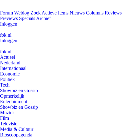
Forum
Weblog
Zoek
Actieve Items
Nieuws
Columns
Reviews
Previews
Specials
Archief
Inloggen
fok.nl
Inloggen
fok.nl
Actueel
Nederland
Internationaal
Economie
Politiek
Tech
Showbiz en Gossip
Opmerkelijk
Entertainment
Showbiz en Gossip
Muziek
Film
Televisie
Media & Cultuur
Bioscoopagenda