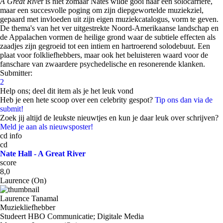
A Great Rive
r is niet zomaar Nates wilde gooi naar een solocarrière,
maar een succesvolle poging om zijn diepgewortelde muziekziel,
gepaard met invloeden uit zijn eigen muziekcatalogus, vorm te geven.
De thema's van het ver uitgestrekte Noord-Amerikaanse landschap en
de Appalachen vormen de heilige grond waar de subtiele effecten als
zaadjes zijn gegroeid tot een intiem en hartroerend solodebuut. Een
plaat voor folkliefhebbers, maar ook het beluisteren waard voor de
fanschare van zwaardere psychedelische en resonerende klanken.
Submitter:
2
Help ons; deel dit item als je het leuk vond
Heb je een hete scoop over een celebrity gespot?
Tip ons dan via de
submit!
Zoek jij altijd de leukste nieuwtjes en kun je daar leuk over schrijven?
Meld je aan als nieuwsposter!
cd info
cd
Nate Hall - A Great River
score
8,0
Laurence (On)
Laurence Tanamal
Muziekliefhebber
Studeert HBO Communicatie; Digitale Media