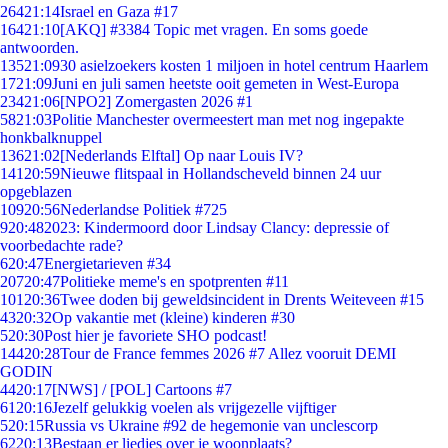
264
21:14
Israel en Gaza #17
164
21:10
[AKQ] #3384 Topic met vragen. En soms goede
antwoorden.
135
21:09
30 asielzoekers kosten 1 miljoen in hotel centrum Haarlem
17
21:09
Juni en juli samen heetste ooit gemeten in West-Europa
234
21:06
[NPO2] Zomergasten 2026 #1
58
21:03
Politie Manchester overmeestert man met nog ingepakte
honkbalknuppel
136
21:02
[Nederlands Elftal] Op naar Louis IV?
141
20:59
Nieuwe flitspaal in Hollandscheveld binnen 24 uur
opgeblazen
109
20:56
Nederlandse Politiek #725
9
20:48
2023: Kindermoord door Lindsay Clancy: depressie of
voorbedachte rade?
6
20:47
Energietarieven #34
207
20:47
Politieke meme's en spotprenten #11
101
20:36
Twee doden bij geweldsincident in Drents Weiteveen #15
43
20:32
Op vakantie met (kleine) kinderen #30
5
20:30
Post hier je favoriete SHO podcast!
144
20:28
Tour de France femmes 2026 #7 Allez vooruit DEMI
GODIN
44
20:17
[NWS] / [POL] Cartoons #7
61
20:16
Jezelf gelukkig voelen als vrijgezelle vijftiger
5
20:15
Russia vs Ukraine #92 de hegemonie van unclescorp
62
20:13
Bestaan er liedjes over je woonplaats?