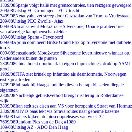
18
09/08
Spanje volgt Italië met grenscontroles, tien reizigers geweigerd
2
09/08
Uitslag FC Groningen - FC Utrecht
34
09/08
Netanyahu zet streep door Gaza-plan van Trumps Vredesraad
2
09/08
Uitslag PEC Zwolle - Ajax
0
09/08
Almansa wint Moto3-race Silverstone, Uriarte profiteert niet
van afwezige kampioenschapsleider
1
09/08
Uitslag Sparta - Feyenoord
0
09/08
Aprilia domineert Britse Grand Prix op Silverstone met dubbele
top-3
0
09/08
Sensationele Moto2-race Silverstone levert nieuwe winnaar op,
Nederlanders buiten de punten
53
09/08
China boekt doorbraak in eigen chipmachines, druk op ASML
groeit
19
09/08
FIFA ziet kritiek op Infantino als desinformatie, Noorwegen
eist zijn aftreden
17
09/08
Inbraak bij Haagse politie: dieven betrapt bij stelen illegale
sigaretten
28
09/08
Nachtelijk gebiedsverbod brengt rust terug in Rotterdamse
wijk
38
09/08
Iran stelt zes eisen aan VS voor heropening Straat van Hormuz
33
09/08
MIVD-baas lekt via Strava routes naar geheime kazerne
6
09/08
Trailers kijken: de bioscoopreleases van week 32
76
09/08
Random Pics van de Dag #1980
1
09/08
Uitslag AZ - ADO Den Haag