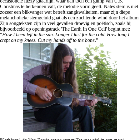
occasionele fuzzy gitaarlijn, waar dan toch een glimp van U.S.
Christmas te herkennen valt, de melodie vorm geeft. Nates stem is niet
zozeer een blikvanger wat betreft zangkwaliteiten, maar zijn diepe
melancholieke stemgeluid gaat als een zuchtende wind door het album.
Zijn songteksten zijn in veel gevallen droevig en poëtisch, zoals hij
bijvoorbeeld op openingstrack 'The Earth In One Cell' begint met:
"
How I been left in the sun. Longer I lust for the cold. How long I
crept on my knees. Cut my hands off to the bone
."