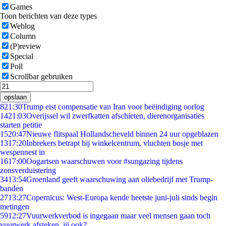
Games
Toon berichten van deze types
Weblog
Column
(P)review
Special
Poll
Scrollbar gebruiken
opslaan
8
21:30
Trump eist compensatie van Iran voor beëindiging oorlog
14
21:03
Overijssel wil zwerfkatten afschieten, dierenorganisaties
starten petitie
15
20:47
Nieuwe flitspaal Hollandscheveld binnen 24 uur opgeblazen
13
17:20
Inbrekers betrapt bij winkelcentrum, vluchten bosje met
wespennest in
16
17:00
Oogartsen waarschuwen voor #sungazing tijdens
zonsverduistering
34
13:54
Groenland geeft waarschuwing aan oliebedrijf met Trump-
banden
27
13:27
Copernicus: West-Europa kende heetste juni-juli sinds begin
metingen
59
12:27
Vuurwerkverbod is ingegaan maar veel mensen gaan toch
vuurwerk afsteken, jij ook?