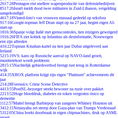
26
17:28
Pentagon eist snellere wapenproductie van defensiebedrijven
85
17:26
Israël meldt dood twee militairen in Zuid-Libanon, vergelding
aangekondigd
46
17:18
Vinted-foto's van vrouwen massaal gedeeld op seksfora
9
17:16
Google-topman Jeff Dean stapt op na 27 jaar, begint eigen AI-
start-up
18
16:36
Spanje volgt Italië met grenscontroles, tien reizigers geweigerd
19
16:26
FIFA ziet kritiek op Infantino als desinformatie, Noorwegen
eist zijn aftreden
4
16:22
Topman Kinahan-kartel na tien jaar Dubai uitgeleverd aan
Ierland
52
15:19
VS: kans op Russische aanval op NAVO-land groeit,
munitietekort wordt probleem
28
15:15
Nachtelijk gebiedsverbod brengt rust terug in Rotterdamse
wijk
4
14:35
XBOX platform krijgt zijn eigen "Platinum" achievements dit
jaar
2
14:28
Forensics: Crime Scene Detective
44
13:55
PostNL-bezorger steekt bewoner na ruzie over pakket
22
13:52
Hoge bloeddruk, diabetes en roken vergroten risico op
dementie
11
12:57
Mattel brengt Barbiepop van zangeres Whitney Houston uit
34
12:11
Netanyahu zet streep door Gaza-plan van Trumps Vredesraad
53
12:05
China boekt doorbraak in eigen chipmachines, druk op ASML
groeit