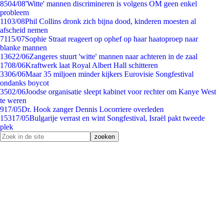
85
04/08
'Witte' mannen discrimineren is volgens OM geen enkel
probleem
11
03/08
Phil Collins dronk zich bijna dood, kinderen moesten al
afscheid nemen
71
15/07
Sophie Straat reageert op ophef op haar haatoproep naar
blanke mannen
136
22/06
Zangeres stuurt 'witte' mannen naar achteren in de zaal
17
08/06
Kraftwerk laat Royal Albert Hall schitteren
33
06/06
Maar 35 miljoen minder kijkers Eurovisie Songfestival
ondanks boycot
35
02/06
Joodse organisatie sleept kabinet voor rechter om Kanye West
te weren
9
17/05
Dr. Hook zanger Dennis Locorriere overleden
153
17/05
Bulgarije verrast en wint Songfestival, Israël pakt tweede
plek