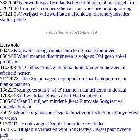
388
20:47
Nieuwe flitspaal Hollandscheveld binnen 24 uur opgeblazen
320
21:30
Trump eist compensatie van Iran voor beëindiging oorlog
271
21:03
Overijssel wil zwerfkatten afschieten, dierenorganisaties
starten petitie
▼ Advertentie door Refinery89
Lees ook
6
04/08
Kraftwerk brengt ruimteschip terug naar Eindhoven
85
04/08
'Witte' mannen discrimineren is volgens OM geen enkel
probleem
11
03/08
Phil Collins dronk zich bijna dood, kinderen moesten al
afscheid nemen
71
15/07
Sophie Straat reageert op ophef op haar haatoproep naar
blanke mannen
136
22/06
Zangeres stuurt 'witte' mannen naar achteren in de zaal
17
08/06
Kraftwerk laat Royal Albert Hall schitteren
33
06/06
Maar 35 miljoen minder kijkers Eurovisie Songfestival
ondanks boycot
35
02/06
Joodse organisatie sleept kabinet voor rechter om Kanye West
te weren
9
17/05
Dr. Hook zanger Dennis Locorriere overleden
153
17/05
Bulgarije verrast en wint Songfestival, Israël pakt tweede
plek