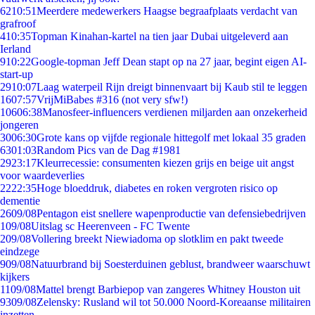
62
10:51
Meerdere medewerkers Haagse begraafplaats verdacht van
grafroof
4
10:35
Topman Kinahan-kartel na tien jaar Dubai uitgeleverd aan
Ierland
9
10:22
Google-topman Jeff Dean stapt op na 27 jaar, begint eigen AI-
start-up
29
10:07
Laag waterpeil Rijn dreigt binnenvaart bij Kaub stil te leggen
16
07:57
VrijMiBabes #316 (not very sfw!)
106
06:38
Manosfeer-influencers verdienen miljarden aan onzekerheid
jongeren
30
06:30
Grote kans op vijfde regionale hittegolf met lokaal 35 graden
63
01:03
Random Pics van de Dag #1981
29
23:17
Kleurrecessie: consumenten kiezen grijs en beige uit angst
voor waardeverlies
22
22:35
Hoge bloeddruk, diabetes en roken vergroten risico op
dementie
26
09/08
Pentagon eist snellere wapenproductie van defensiebedrijven
1
09/08
Uitslag sc Heerenveen - FC Twente
2
09/08
Vollering breekt Niewiadoma op slotklim en pakt tweede
eindzege
9
09/08
Natuurbrand bij Soesterduinen geblust, brandweer waarschuwt
kijkers
11
09/08
Mattel brengt Barbiepop van zangeres Whitney Houston uit
93
09/08
Zelensky: Rusland wil tot 50.000 Noord-Koreaanse militairen
inzetten