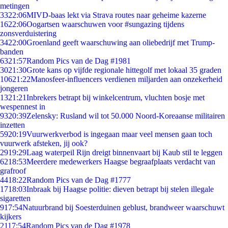
metingen
33
22:06
MIVD-baas lekt via Strava routes naar geheime kazerne
16
22:06
Oogartsen waarschuwen voor #sungazing tijdens
zonsverduistering
34
22:00
Groenland geeft waarschuwing aan oliebedrijf met Trump-
banden
63
21:57
Random Pics van de Dag #1981
30
21:30
Grote kans op vijfde regionale hittegolf met lokaal 35 graden
106
21:22
Manosfeer-influencers verdienen miljarden aan onzekerheid
jongeren
13
21:21
Inbrekers betrapt bij winkelcentrum, vluchten bosje met
wespennest in
93
20:39
Zelensky: Rusland wil tot 50.000 Noord-Koreaanse militairen
inzetten
59
20:19
Vuurwerkverbod is ingegaan maar veel mensen gaan toch
vuurwerk afsteken, jij ook?
29
19:29
Laag waterpeil Rijn dreigt binnenvaart bij Kaub stil te leggen
62
18:53
Meerdere medewerkers Haagse begraafplaats verdacht van
grafroof
44
18:22
Random Pics van de Dag #1777
17
18:03
Inbraak bij Haagse politie: dieven betrapt bij stelen illegale
sigaretten
9
17:54
Natuurbrand bij Soesterduinen geblust, brandweer waarschuwt
kijkers
21
17:54
Random Pics van de Dag #1978