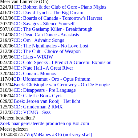
Meer van Laurence (On)
3
24/01
CD: Bohren & der Club of Gore - Piano Nights
4
16/07
CD: David Lynch - The Big Dream
6
13/06
CD: Boards of Canada - Tomorrow's Harvest
2
07/05
CD: Savages - Silence Yourself
5
07/10
CD: The Gaslamp Killer - Breakthrough
7
14/08
CD: Dead Can Dance - Anastasis
2
19/07
CD: Om - Advaitic Songs
0
20/06
CD: The Nightingales - No Love Lost
2
12/06
CD: The Cult - Choice of Weapon
1
05/06
CD: Liars - WIXIW
0
23/05
CD: Cold Specks - I Predict A Graceful Expulsion
2
25/04
CD: Nate Hall - A Great River
3
20/04
CD: Conan - Monnos
1
17/04
CD: Ufomammut - Oro - Opus Primum
0
13/04
Boek: Christophe van Gerrewey - Op De Hoogte
3
10/04
CD: Disappears - Pre Language
1
06/04
CD: Cate Le Bon - Cyrk
6
29/03
Boek: Jeroen van Rooij - Het licht
1
25/03
CD: Grinderman 2 RMX
2
12/03
CD: VCMG - Ssss
Meteen bestellen?
Zoek naar gerelateerde producten op Bol.com
Meest gelezen
107408
07:57
VrijMiBabes #316 (not very sfw!)