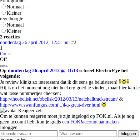
Font-grootte:
Normaal
Kleiner
regelhoogte :
Normaal
Kleiner
2 reacties
donderdag 26 april 2012, 12:41 uur
#2
1
On
Off
quote:
Op
donderdag 26 april 2012 @ 11:13
schreef ElectricEye het
volgende:
Je review klinkt zo interessant dat ik dit eens ga beluisteren!
Hij is op het moment nog niet heel erg goed te vinden, maar hier kan je
wat losse nummertjes checken:
http://theobelisk.net/obelisk/2012/03/13/natehalltrackstream/
&
http://www.swanfungus.com(...)l-a-great-river.html
Reageer zelf
Om te kunnen reageren moet je zijn ingelogd op FOK.nl. Als je nog
geen account hebt kun je gratis
een FOK!account aanmaken
Inloggen
Voorwaarden