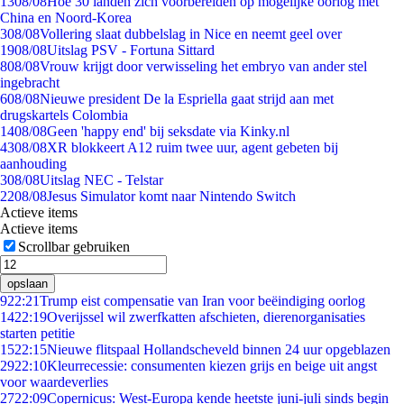
13
08/08
Hoe 30 landen zich voorbereiden op mogelijke oorlog met
China en Noord-Korea
3
08/08
Vollering slaat dubbelslag in Nice en neemt geel over
19
08/08
Uitslag PSV - Fortuna Sittard
8
08/08
Vrouw krijgt door verwisseling het embryo van ander stel
ingebracht
6
08/08
Nieuwe president De la Espriella gaat strijd aan met
drugskartels Colombia
14
08/08
Geen 'happy end' bij seksdate via Kinky.nl
43
08/08
XR blokkeert A12 ruim twee uur, agent gebeten bij
aanhouding
3
08/08
Uitslag NEC - Telstar
22
08/08
Jesus Simulator komt naar Nintendo Switch
Actieve items
Actieve items
Scrollbar gebruiken
opslaan
9
22:21
Trump eist compensatie van Iran voor beëindiging oorlog
14
22:19
Overijssel wil zwerfkatten afschieten, dierenorganisaties
starten petitie
15
22:15
Nieuwe flitspaal Hollandscheveld binnen 24 uur opgeblazen
29
22:10
Kleurrecessie: consumenten kiezen grijs en beige uit angst
voor waardeverlies
27
22:09
Copernicus: West-Europa kende heetste juni-juli sinds begin