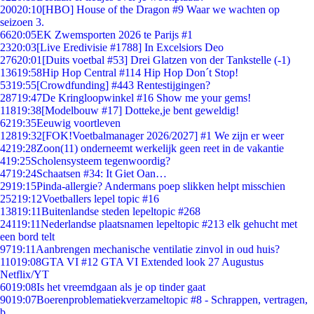
200
20:10
[HBO] House of the Dragon #9 Waar we wachten op
seizoen 3.
66
20:05
EK Zwemsporten 2026 te Parijs #1
23
20:03
[Live Eredivisie #1788] In Excelsiors Deo
276
20:01
[Duits voetbal #53] Drei Glatzen von der Tankstelle (-1)
136
19:58
Hip Hop Central #114 Hip Hop Don´t Stop!
53
19:55
[Crowdfunding] #443 Rentestijgingen?
287
19:47
De Kringloopwinkel #16 Show me your gems!
118
19:38
[Modelbouw #17] Dotteke,je bent geweldig!
62
19:35
Eeuwig voortleven
128
19:32
[FOK!Voetbalmanager 2026/2027] #1 We zijn er weer
42
19:28
Zoon(11) onderneemt werkelijk geen reet in de vakantie
4
19:25
Scholensysteem tegenwoordig?
47
19:24
Schaatsen #34: It Giet Oan…
29
19:15
Pinda-allergie? Andermans poep slikken helpt misschien
252
19:12
Voetballers lepel topic #16
138
19:11
Buitenlandse steden lepeltopic #268
241
19:11
Nederlandse plaatsnamen lepeltopic #213 elk gehucht met
een bord telt
97
19:11
Aanbrengen mechanische ventilatie zinvol in oud huis?
110
19:08
GTA VI #12 GTA VI Extended look 27 Augustus
Netflix/YT
60
19:08
Is het vreemdgaan als je op tinder gaat
90
19:07
Boerenproblematiekverzameltopic #8 - Schrappen, vertragen,
b