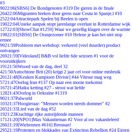
#3
90
22:06
[SBS6] De Bondgenoten #319 De gieren in de finale
264
22:06
Migranten breken door grens naar Ceuta in Spanje,l #10
25
22:04
Attractiepark Spelen bij Beelen is open
190
22:04
Unieke aanpak stopt jarenlange overlast in Rotterdamse wijk
127
22:03
[ShowChat #1259] Waar we gezellig klagen over de warmte
198
22:01
[SBS6] De Oranjezomer #10 Helene je kan het niet stop
ermee
99
21:59
Probleem met webshop: verkeerd (veel duurder) product
ontvangen
269
21:59
[Videoland] B&B vol liefde 6de seizoen #1 voor de
vooruitkijkers
191
21:56
Woord van de dag, deel 32
4
21:50
Autochtone Brit (20) krijgt 2 jaar cel voor online misbruik
201
21:48
[Keuken Kampioen Divisie] #44 Vitesse mag weg
57
21:47
Oorlog Iran #137 Op naar een mooie toekomst
167
21:45
Haiku ketting #27 - strooi wat liefde
128
21:43
Oorlog in Oekraïne #1319
90
21:37
Palworld
103
21:37
Hoogleraar: "Mensen worden steeds dommer" #2
265
21:33
Lied van de dag #52
19
21:23
Krachtige rijke autorijdende mannen
171
21:20
[NPO1]Max Vakantieman #2 Voor al uw vakantieleed
260
21:19
[Wielrennen #616] Brennan!
295
21:19
Protesten en blokkades van Extinction Rebellion #24 Eieren