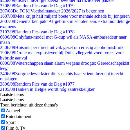
44
08/08
PostNL-bezorger steekt bewoner na ruzie over pakket
35
08/08
Random Pics van de Dag #1979
2
07/08
De FOK!Voetbalmanager 2026/2027 is begonnen
16
07/08
Meta krijgt half miljard boete voor mentale schade bij jongeren
20
07/08
Denemarken pakt AI-gebruik in scholen aan: extra mondelinge
examens
21
07/08
Random Pics van de Dag #1978
66
06/08
Onlyfans-model met G-cup wil als NASA-ambassadeur naar
maan
25
06/08
Huisarts per direct uit vak gezet om ernstig alcoholmisbruik
19
06/08
Drone met explosieven bij Duits vliegveld voedt vrees voor
hybride aanval
60
06/08
Waterschappen slaan alarm wegens droogte: Gereedschapskist
leeg
24
06/08
Zorgmedewerkster die 's nachts haar vriend bezocht terecht
ontslagen
38
06/08
Random Pics van de Dag #1977
21
05/08
Tanken in België wordt nóg aantrekkelijker
Laatste items
Laatste items
Toon berichten uit deze thema's
Actueel
Entertainment
Sport
Film & Tv