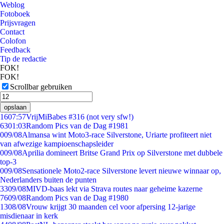
Weblog
Fotoboek
Prijsvragen
Contact
Colofon
Feedback
Tip de redactie
FOK!
FOK!
Scrollbar gebruiken
opslaan
16
07:57
VrijMiBabes #316 (not very sfw!)
63
01:03
Random Pics van de Dag #1981
0
09/08
Almansa wint Moto3-race Silverstone, Uriarte profiteert niet
van afwezige kampioenschapsleider
0
09/08
Aprilia domineert Britse Grand Prix op Silverstone met dubbele
top-3
0
09/08
Sensationele Moto2-race Silverstone levert nieuwe winnaar op,
Nederlanders buiten de punten
33
09/08
MIVD-baas lekt via Strava routes naar geheime kazerne
76
09/08
Random Pics van de Dag #1980
13
08/08
Vrouw krijgt 30 maanden cel voor afpersing 12-jarige
misdienaar in kerk