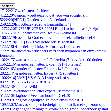
opslaan
171
22:21
Zwerfkatten afschieten
41
22:20
Waarom wordt gezegd dat vrouwen socialer zijn?
52
22:20
[NPO1] Goedenavond Nederland
258
22:20
EK Atletiek 2026 te Birmingham #1
127
22:20
[INFLUENCERS #298] Hup! Lachen en vrolijk zijn!
110
22:20
De Schatkamer van Beeld & Geluid #4
166
22:19
Hoe denkt God echt over homo-seksualiteit? deel 4
254
22:18
[RTL] B&B vol liefde 6de seizoen #4
17
22:18
Dialectiek op Links: Hofman vs Left Laser
77
22:18
Manosfeer-influencers verdienen miljarden aan onzekerheid
jongeren
10
22:17
Zware aardbeving treft Colombia (7+) - zeker 100 doden
156
22:16
Verander één letter: Expert #91 (10 letters)
63
22:16
Verander één letter: Expert #143 (9 letters)
28
22:14
Verander één letter. Expert # 75 (8 letters)
100
22:14
[AMV] VS #1313 Lying sack of shit.
83
22:13
Vuelta a España 2026 #1
29
22:13
Natuur en Wild
214
22:12
Verander een letter expert (7lettereditie) #50
51
22:10
[Dagboek] Veel aan hoofd - Deel 28
91
22:07
Het grote dagelijkse Trump nieuws topic #31
109
22:07
Man zoekt mij en bedreigt mij, nadat ik met zijn zoon sprak
50
22:07
Agent gooit zwangere vrouw op de grond, onderzoek gestart