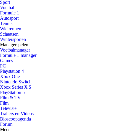
Sport
Voetbal
Formule 1
Autosport
Tennis
Wielrennen
Schaatsen
Wintersporten
Managerspelen
Voetbalmanager
Formule 1-manager
Games
PC
Playstation 4
Xbox One
Nintendo Switch
Xbox Series X|S
PlayStation 5
Film & TV
Film
Televisie
Trailers en Videos
Bioscoopagenda
Forum
Meer