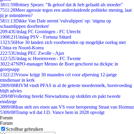
38
11:59
Britney Spears: "Ik geloof dat ik heb gefaald als moeder"
75
11:28
Meer agressie tegen een andersluidende politieke mening, laat
jij je intimideren?
58
11:13
Dikke Van Dale neemt 'vulvalippen' op: 'stigma op
schaamlippen doorbreken'
2
09:43
Uitslag FC Groningen - FC Utrecht
19
08:21
Uitslag PSV - Fortuna Sittard
13
23:56
Hoe 30 landen zich voorbereiden op mogelijke oorlog met
China en Noord-Korea
2
22:53
Uitslag PEC Zwolle - Ajax
1
22:52
Uitslag sc Heerenveen - FC Twente
30
22:47
NPO-manager Menno de Boer geschorst na dickpic in
groepsapp
13
22:23
Vrouw krijgt 30 maanden cel voor afpersing 12-jarige
misdienaar in kerk
28
09/08
RIVM vindt PFAS in al de geteste moedermelk, borstvoeding
blijft advies
2
09/08
Vollering breekt Niewiadoma op slotklim en pakt tweede
eindzege
38
09/08
Iran stelt zes eisen aan VS voor heropening Straat van Hormuz
53
09/08
Trump wil dat J.D. Vance hem in 2028 opvolgt
Forum
Forum
Scrollbar gebruiken