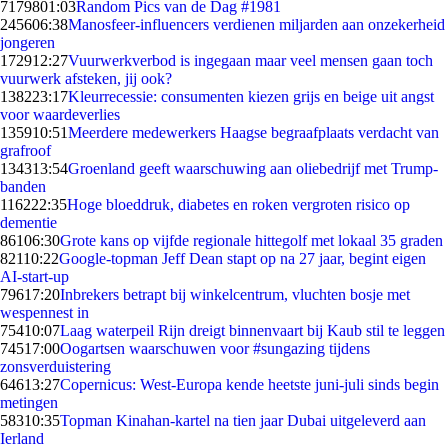
71798
01:03
Random Pics van de Dag #1981
2456
06:38
Manosfeer-influencers verdienen miljarden aan onzekerheid
jongeren
1729
12:27
Vuurwerkverbod is ingegaan maar veel mensen gaan toch
vuurwerk afsteken, jij ook?
1382
23:17
Kleurrecessie: consumenten kiezen grijs en beige uit angst
voor waardeverlies
1359
10:51
Meerdere medewerkers Haagse begraafplaats verdacht van
grafroof
1343
13:54
Groenland geeft waarschuwing aan oliebedrijf met Trump-
banden
1162
22:35
Hoge bloeddruk, diabetes en roken vergroten risico op
dementie
861
06:30
Grote kans op vijfde regionale hittegolf met lokaal 35 graden
821
10:22
Google-topman Jeff Dean stapt op na 27 jaar, begint eigen
AI-start-up
796
17:20
Inbrekers betrapt bij winkelcentrum, vluchten bosje met
wespennest in
754
10:07
Laag waterpeil Rijn dreigt binnenvaart bij Kaub stil te leggen
745
17:00
Oogartsen waarschuwen voor #sungazing tijdens
zonsverduistering
646
13:27
Copernicus: West-Europa kende heetste juni-juli sinds begin
metingen
583
10:35
Topman Kinahan-kartel na tien jaar Dubai uitgeleverd aan
Ierland