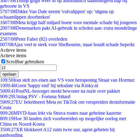
30
07/08
Trump grijpt weer in op automatisch staatsburgerschap bij
geboorte in VS
57
07/08
Dikke Van Dale neemt 'vulvalippen' op: 'stigma op
schaamlippen doorbreken'
16
07/08
Meta krijgt half miljard boete voor mentale schade bij jongeren
20
07/08
Denemarken pakt AI-gebruik in scholen aan: extra mondelinge
examens
25
07/08
Peter Faber (82) overleden
0
07/08
Ajax veel te sterk voor Shelbourne, maar houdt schade beperkt
Actieve items
Actieve items
Scrollbar gebruiken
opslaan
1
09:50
Iran stelt zes eisen aan VS voor heropening Straat van Hormuz
10
09:46
Geen 'happy end' bij seksdate via Kinky.nl
50
09:41
PostNL-bezorger steekt bewoner na ruzie over pakket
9
09:29
Uitslag PSV - Fortuna Sittard
59
09:27
EU bekritiseert Meta en TikTok om verspreiden desinformatie
Ceuta
9
09:26
MIVD-baas lekt via Strava routes naar geheime kazerne
8
09:19
Hoe 30 landen zich voorbereiden op mogelijke oorlog met
China en Noord-Korea
35
08:27
XR blokkeert A12 ruim twee uur, agent gebeten bij
aanhouding