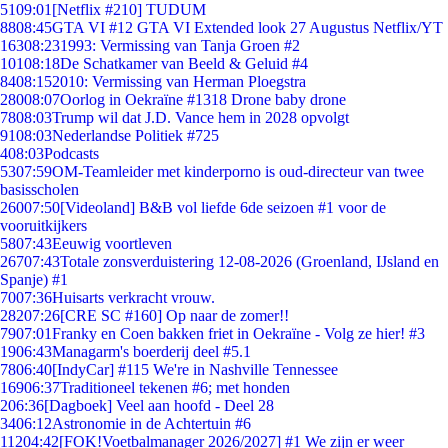
51
09:01
[Netflix #210] TUDUM
88
08:45
GTA VI #12 GTA VI Extended look 27 Augustus Netflix/YT
163
08:23
1993: Vermissing van Tanja Groen #2
101
08:18
De Schatkamer van Beeld & Geluid #4
84
08:15
2010: Vermissing van Herman Ploegstra
280
08:07
Oorlog in Oekraïne #1318 Drone baby drone
78
08:03
Trump wil dat J.D. Vance hem in 2028 opvolgt
91
08:03
Nederlandse Politiek #725
4
08:03
Podcasts
53
07:59
OM-Teamleider met kinderporno is oud-directeur van twee
basisscholen
260
07:50
[Videoland] B&B vol liefde 6de seizoen #1 voor de
vooruitkijkers
58
07:43
Eeuwig voortleven
267
07:43
Totale zonsverduistering 12-08-2026 (Groenland, IJsland en
Spanje) #1
70
07:36
Huisarts verkracht vrouw.
282
07:26
[CRE SC #160] Op naar de zomer!!
79
07:01
Franky en Coen bakken friet in Oekraïne - Volg ze hier! #3
19
06:43
Managarm's boerderij deel #5.1
78
06:40
[IndyCar] #115 We're in Nashville Tennessee
169
06:37
Traditioneel tekenen #6; met honden
2
06:36
[Dagboek] Veel aan hoofd - Deel 28
34
06:12
Astronomie in de Achtertuin #6
112
04:42
[FOK!Voetbalmanager 2026/2027] #1 We zijn er weer