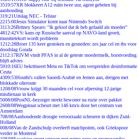
35
19:57
XR blokkeert A12 ruim twee uur, agent gebeten bij
aanhouding
3
19:21
Uitslag NEC - Telstar
22
15:00
Jesus Simulator komt naar Nintendo Switch
31
13:26
Britney Spears: "Ik geloof dat ik heb gefaald als moeder"
48
12:42
VS: kans op Russische aanval op NAVO-land groeit,
munitietekort wordt probleem
12
12:28
Broer 135 keer gestoken en gesneden: zes jaar cel en tbs voor
doodslag Gouda
21
12:17
RIVM vindt PFAS in al de geteste moedermelk, borstvoeding
blijft advies
59
10:16
EU bekritiseert Meta en TikTok om verspreiden desinformatie
Ceuta
43
09:53
Houthi's vallen Saoedi-Arabië en Jemen aan, dreigen met
blokkade olieroute
12
08/08
Vrouw krijgt 30 maanden cel voor afpersing 12-jarige
misdienaar in kerk
50
08/08
PostNL-bezorger steekt bewoner na ruzie over pakket
26
08/08
Wegpiraat scheurt met 146 km/u door het centrum van
Amsterdam
7
08/08
Aanhoudende droogte veroorzaakt scheuren in dijken Zuid-
Holland
0
08/08
Van de Zandschulp overleeft matchpoints, ook Griekspoor
verder in Montreal
1
08/08
Excelsior opent seizoen met ruime zege op promovendus