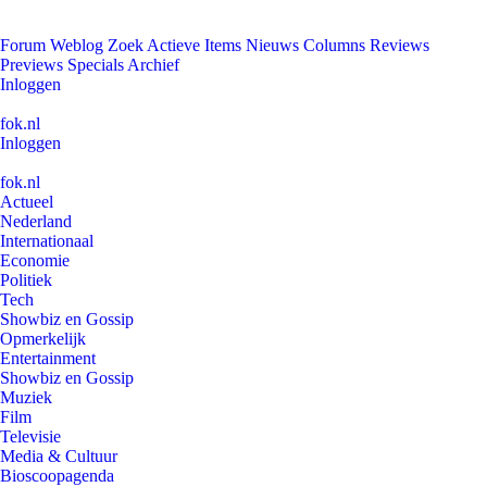
Forum
Weblog
Zoek
Actieve Items
Nieuws
Columns
Reviews
Previews
Specials
Archief
Inloggen
fok.nl
Inloggen
fok.nl
Actueel
Nederland
Internationaal
Economie
Politiek
Tech
Showbiz en Gossip
Opmerkelijk
Entertainment
Showbiz en Gossip
Muziek
Film
Televisie
Media & Cultuur
Bioscoopagenda