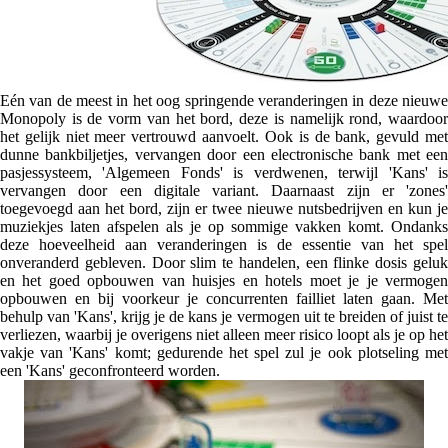
Eén van de meest in het oog springende veranderingen in deze nieuwe
Monopoly is de vorm van het bord, deze is namelijk rond, waardoor
het gelijk niet meer vertrouwd aanvoelt. Ook is de bank, gevuld met
dunne bankbiljetjes, vervangen door een electronische bank met een
pasjessysteem, 'Algemeen Fonds' is verdwenen, terwijl 'Kans' is
vervangen door een digitale variant. Daarnaast zijn er 'zones'
toegevoegd aan het bord, zijn er twee nieuwe nutsbedrijven en kun je
muziekjes laten afspelen als je op sommige vakken komt. Ondanks
deze hoeveelheid aan veranderingen is de essentie van het spel
onveranderd gebleven. Door slim te handelen, een flinke dosis geluk
en het goed opbouwen van huisjes en hotels moet je je vermogen
opbouwen en bij voorkeur je concurrenten failliet laten gaan. Met
behulp van 'Kans', krijg je de kans je vermogen uit te breiden of juist te
verliezen, waarbij je overigens niet alleen meer risico loopt als je op het
vakje van 'Kans' komt; gedurende het spel zul je ook plotseling met
een 'Kans' geconfronteerd worden.