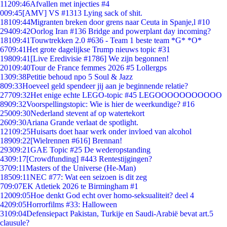
112
09:46
Afvallen met injecties #4
0
09:45
[AMV] VS #1313 Lying sack of shit.
181
09:44
Migranten breken door grens naar Ceuta in Spanje,l #10
294
09:42
Oorlog Iran #136 Bridge and powerplant day incoming?
181
09:41
Touwtrekken 2.0 #636 - Team 1 beste team *G* *O*
67
09:41
Het grote dagelijkse Trump nieuws topic #31
198
09:41
[Live Eredivisie #1786] We zijn begonnen!
201
09:40
Tour de France femmes 2026 #5 Lollergps
13
09:38
Petitie behoud npo 5 Soul & Jazz
8
09:33
Hoeveel geld spendeer jij aan je beginnende relatie?
277
09:32
Het enige echte LEGO-topic #45 LEGOOOOOOOOOOO
89
09:32
Voorspellingstopic: Wie is hier de weerkundige? #16
250
09:30
Nederland stevent af op watertekort
26
09:30
Ariana Grande verlaat de spotlight.
121
09:25
Huisarts doet haar werk onder invloed van alcohol
189
09:22
[Wielrennen #616] Brennan!
293
09:21
GAE Topic #25 De wederopstanding
43
09:17
[Crowdfunding] #443 Rentestijgingen?
37
09:11
Masters of the Universe (He-Man)
185
09:11
NEC #77: Wat een seizoen is dit zeg
7
09:07
EK Atletiek 2026 te Birmingham #1
120
09:05
Hoe denkt God echt over homo-seksualiteit? deel 4
42
09:05
Horrorfilms #33: Halloween
31
09:04
Defensiepact Pakistan, Turkije en Saudi-Arabië bevat art.5
clausule?