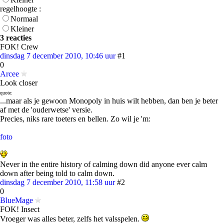
regelhoogte :
Normaal
Kleiner
3 reacties
FOK! Crew
dinsdag 7 december 2010, 10:46 uur
#1
0
Arcee
Look closer
quote:
...maar als je gewoon Monopoly in huis wilt hebben, dan ben je beter
af met de 'ouderwetse' versie.
Precies, niks rare toeters en bellen. Zo wil je 'm:
foto
Never in the entire history of calming down did anyone ever calm
down after being told to calm down.
dinsdag 7 december 2010, 11:58 uur
#2
0
BlueMage
FOK! Insect
Vroeger was alles beter, zelfs het valsspelen.