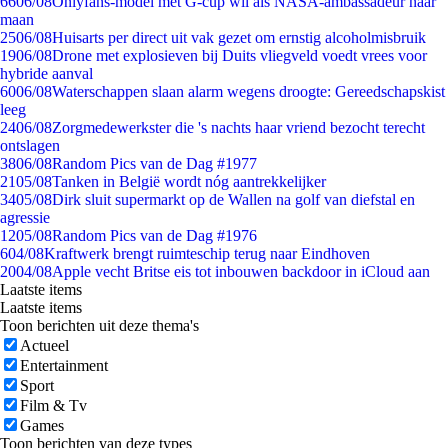
66
06/08
Onlyfans-model met G-cup wil als NASA-ambassadeur naar
maan
25
06/08
Huisarts per direct uit vak gezet om ernstig alcoholmisbruik
19
06/08
Drone met explosieven bij Duits vliegveld voedt vrees voor
hybride aanval
60
06/08
Waterschappen slaan alarm wegens droogte: Gereedschapskist
leeg
24
06/08
Zorgmedewerkster die 's nachts haar vriend bezocht terecht
ontslagen
38
06/08
Random Pics van de Dag #1977
21
05/08
Tanken in België wordt nóg aantrekkelijker
34
05/08
Dirk sluit supermarkt op de Wallen na golf van diefstal en
agressie
12
05/08
Random Pics van de Dag #1976
6
04/08
Kraftwerk brengt ruimteschip terug naar Eindhoven
20
04/08
Apple vecht Britse eis tot inbouwen backdoor in iCloud aan
Laatste items
Laatste items
Toon berichten uit deze thema's
Actueel
Entertainment
Sport
Film & Tv
Games
Toon berichten van deze types