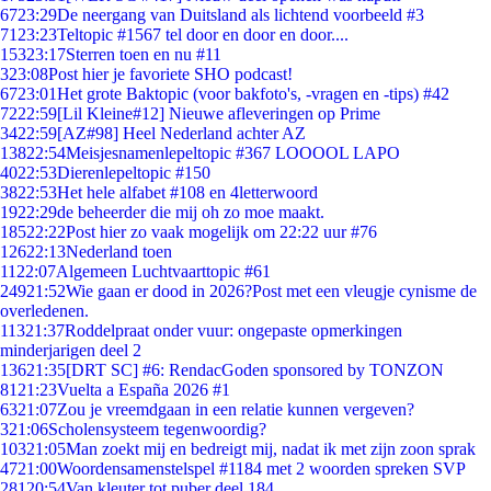
67
23:29
De neergang van Duitsland als lichtend voorbeeld #3
71
23:23
Teltopic #1567 tel door en door en door....
153
23:17
Sterren toen en nu #11
3
23:08
Post hier je favoriete SHO podcast!
67
23:01
Het grote Baktopic (voor bakfoto's, -vragen en -tips) #42
72
22:59
[Lil Kleine#12] Nieuwe afleveringen op Prime
34
22:59
[AZ#98] Heel Nederland achter AZ
138
22:54
Meisjesnamenlepeltopic #367 LOOOOL LAPO
40
22:53
Dierenlepeltopic #150
38
22:53
Het hele alfabet #108 en 4letterwoord
19
22:29
de beheerder die mij oh zo moe maakt.
185
22:22
Post hier zo vaak mogelijk om 22:22 uur #76
126
22:13
Nederland toen
11
22:07
Algemeen Luchtvaarttopic #61
249
21:52
Wie gaan er dood in 2026?Post met een vleugje cynisme de
overledenen.
113
21:37
Roddelpraat onder vuur: ongepaste opmerkingen
minderjarigen deel 2
136
21:35
[DRT SC] #6: RendacGoden sponsored by TONZON
81
21:23
Vuelta a España 2026 #1
63
21:07
Zou je vreemdgaan in een relatie kunnen vergeven?
3
21:06
Scholensysteem tegenwoordig?
103
21:05
Man zoekt mij en bedreigt mij, nadat ik met zijn zoon sprak
47
21:00
Woordensamenstelspel #1184 met 2 woorden spreken SVP
281
20:54
Van kleuter tot puber deel 184