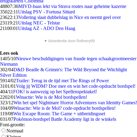
drugskartels Colombia
488
07:36
MIVD-baas lekt via Strava routes naar geheime kazerne
350
22:11
Uitslag PSV - Fortuna Sittard
236
22:13
Vollering slaat dubbelslag in Nice en neemt geel over
231
19:21
Uitslag NEC - Telstar
211
00:01
Uitslag AZ - ADO Den Haag
▼ Advertentie door Refinery89
Lees ook
14
05/10
Nieuwe beschuldigingen van fraude tegen schaakgrootmeester
Niemann
3
02/04
D&D Beadle & Grimm's: The Wild Beyond the Witchlight
Silver Edition
59
14/02
Trailer: Terug in de tijd met The Rings of Power
31
01/01
Volg jij WIDM? Doe mee en win het code-opdracht bordspel!
4
04/11
FOK! is aanwezig op het Spellenspektakel!
22
02/01
Winactie: Wie is de Mol bordspellen!
3
23/12
Win het spel Nightmare Horror Adventures van Identity Games!
1
04/09
Winactie: Wie is de Mol? code-opdracht bordspellen!
1
19/08
Win Escape Room: The Game + uitbreidingsset
0
31/07
Pokémon-bordspel Battle Academy ligt in de winkels
Font-grootte:
Normaal
Kleiner