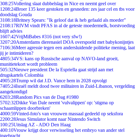
3
08:25
Vollering slaat dubbelslag in Nice en neemt geel over
12
08:24
Broer 135 keer gestoken en gesneden: zes jaar cel en tbs voor
doodslag Gouda
31
08:18
Britney Spears: "Ik geloof dat ik heb gefaald als moeder"
21
08:17
RIVM vindt PFAS in al de geteste moedermelk, borstvoeding
blijft advies
16
07:42
VrijMiBabes #316 (not very sfw!)
32
07:20
Amsterdams dierenasiel DOA overspoeld met babykonijntjes
71
06:36
Meer agressie tegen een andersluidende politieke mening, laat
jij je intimideren?
48
05:34
VS: kans op Russische aanval op NAVO-land groeit,
munitietekort wordt probleem
5
05:32
Nieuwe president De la Espriella gaat strijd aan met
drugskartels Colombia
49
05:28
Trump wil dat J.D. Vance hem in 2028 opvolgt
74
05:24
Israël meldt dood twee militairen in Zuid-Libanon, vergelding
aangekondigd
62
03:28
Random Pics van de Dag #1980
57
02:32
Dikke Van Dale neemt 'vulvalippen' op: 'stigma op
schaamlippen doorbreken'
40
00:59
Vinted-foto's van vrouwen massaal gedeeld op seksfora
22
00:28
Jesus Simulator komt naar Nintendo Switch
1
00:25
Uitslag AZ - ADO Den Haag
4
00:10
Vrouw krijgt door verwisseling het embryo van ander stel
ingebracht