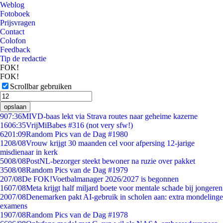
Weblog
Fotoboek
Prijsvragen
Contact
Colofon
Feedback
Tip de redactie
FOK!
FOK!
Scrollbar gebruiken
opslaan
9
07:36
MIVD-baas lekt via Strava routes naar geheime kazerne
16
06:35
VrijMiBabes #316 (not very sfw!)
62
01:09
Random Pics van de Dag #1980
12
08/08
Vrouw krijgt 30 maanden cel voor afpersing 12-jarige
misdienaar in kerk
50
08/08
PostNL-bezorger steekt bewoner na ruzie over pakket
35
08/08
Random Pics van de Dag #1979
2
07/08
De FOK!Voetbalmanager 2026/2027 is begonnen
16
07/08
Meta krijgt half miljard boete voor mentale schade bij jongeren
20
07/08
Denemarken pakt AI-gebruik in scholen aan: extra mondelinge
examens
19
07/08
Random Pics van de Dag #1978