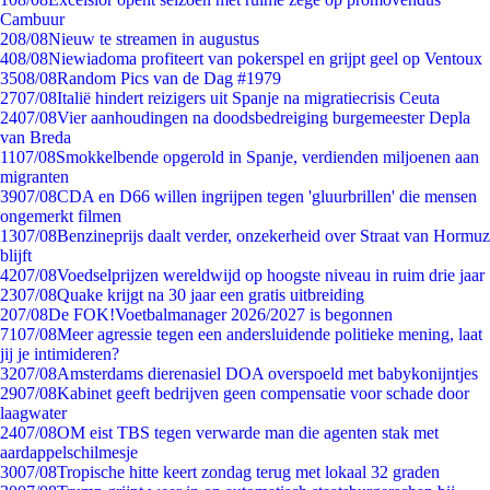
Cambuur
2
08/08
Nieuw te streamen in augustus
4
08/08
Niewiadoma profiteert van pokerspel en grijpt geel op Ventoux
35
08/08
Random Pics van de Dag #1979
27
07/08
Italië hindert reizigers uit Spanje na migratiecrisis Ceuta
24
07/08
Vier aanhoudingen na doodsbedreiging burgemeester Depla
van Breda
11
07/08
Smokkelbende opgerold in Spanje, verdienden miljoenen aan
migranten
39
07/08
CDA en D66 willen ingrijpen tegen 'gluurbrillen' die mensen
ongemerkt filmen
13
07/08
Benzineprijs daalt verder, onzekerheid over Straat van Hormuz
blijft
42
07/08
Voedselprijzen wereldwijd op hoogste niveau in ruim drie jaar
23
07/08
Quake krijgt na 30 jaar een gratis uitbreiding
2
07/08
De FOK!Voetbalmanager 2026/2027 is begonnen
71
07/08
Meer agressie tegen een andersluidende politieke mening, laat
jij je intimideren?
32
07/08
Amsterdams dierenasiel DOA overspoeld met babykonijntjes
29
07/08
Kabinet geeft bedrijven geen compensatie voor schade door
laagwater
24
07/08
OM eist TBS tegen verwarde man die agenten stak met
aardappelschilmesje
30
07/08
Tropische hitte keert zondag terug met lokaal 32 graden