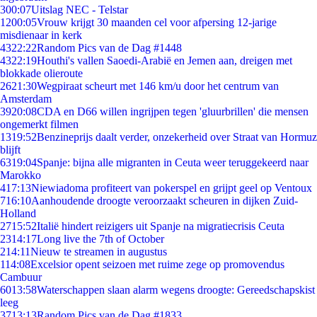
3
00:07
Uitslag NEC - Telstar
12
00:05
Vrouw krijgt 30 maanden cel voor afpersing 12-jarige
misdienaar in kerk
43
22:22
Random Pics van de Dag #1448
43
22:19
Houthi's vallen Saoedi-Arabië en Jemen aan, dreigen met
blokkade olieroute
26
21:30
Wegpiraat scheurt met 146 km/u door het centrum van
Amsterdam
39
20:08
CDA en D66 willen ingrijpen tegen 'gluurbrillen' die mensen
ongemerkt filmen
13
19:52
Benzineprijs daalt verder, onzekerheid over Straat van Hormuz
blijft
63
19:04
Spanje: bijna alle migranten in Ceuta weer teruggekeerd naar
Marokko
4
17:13
Niewiadoma profiteert van pokerspel en grijpt geel op Ventoux
7
16:10
Aanhoudende droogte veroorzaakt scheuren in dijken Zuid-
Holland
27
15:52
Italië hindert reizigers uit Spanje na migratiecrisis Ceuta
23
14:17
Long live the 7th of October
2
14:11
Nieuw te streamen in augustus
1
14:08
Excelsior opent seizoen met ruime zege op promovendus
Cambuur
60
13:58
Waterschappen slaan alarm wegens droogte: Gereedschapskist
leeg
37
13:13
Random Pics van de Dag #1833