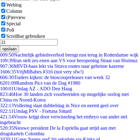
Weblog
Column
(P)review
Special
Poll
Scrollbar gebruiken
opslaan
0
09:50
Nachtelijk gebiedsverbod brengt rust terug in Rotterdamse wijk
1
09:39
Iran stelt zes eisen aan VS voor heropening Straat van Hormuz
9
07:36
MIVD-baas lekt via Strava routes naar geheime kazerne
16
06:35
VrijMiBabes #316 (not very sfw!)
6
06:30
Trailers kijken: de bioscoopreleases van week 32
62
01:09
Random Pics van de Dag #1980
1
00:01
Uitslag AZ - ADO Den Haag
8
23:46
Hoe 30 landen zich voorbereiden op mogelijke oorlog met
China en Noord-Korea
3
22:13
Vollering slaat dubbelslag in Nice en neemt geel over
9
22:11
Uitslag PSV - Fortuna Sittard
4
21:14
Vrouw krijgt door verwisseling het embryo van ander stel
ingebracht
5
20:35
Nieuwe president De la Espriella gaat strijd aan met
drugskartels Colombia
10
20:11
Geen 'happy end' bij seksdate via Kinky.nl