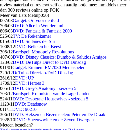
reviewmateriaal en reviewt zelf een aardig potje mee; inmiddels meer
dan 300 reviews online op FOK!
Meer van Lars (detulp050)
0
07/03
Gadget: Ori voor de iPad
7
06/03
DVD: Alice in Wonderland
8
06/03
DVD: Fantasia & Fantasia 2000
5
25/02
TV: De Rekenkamer
0
15/02
DVD: Sultanes del Sur
10
08/12
DVD: Belle en het Beest
3
05/12
Bordspel: Monopoly Revolutions
4
07/03
DVD: Disney Classics: Dumbo & Saludos Amigos
1
23/02
DVD: DeTulps Direct-to-DvD Dinsdag
9
11/01
Gadget: Eminent EM7080 Mediaspeler
2
29/12
DeTulps Direct-to-DvD Dinsdag
26
16/12
DVD: UP
17
09/12
DVD: Heroes 3
0
05/12
DVD: Grey's Anatomy - seizoen 5
7
03/12
Bordspel: Kolonisten van de Lage Landen
5
24/11
DVD: Desperate Housewives - seizoen 5
11
20/11
DVD: Deadsnow
0
11/11
DVD: 90210
3
06/11
DVD: Heksen en Bezemstelen/ Peter en De Draak
19
28/10
DVD: Sneeuwwitje en de Zeven Dwergen
Meteen bestellen?