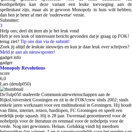
bordspelletjes kan deze variant een leuke toevoeging aan de
spellenkast zijn, maar als je gewoon Monopoly in huis wilt hebben,
dan ben je beter af met de 'ouderwetse' versie.
Submitter:
3
Help ons; deel dit item als je het leuk vond
Heb je een leuk of interessant bericht gevonden dat je graag op FOK!
terug ziet?
Tip ons dan via de submit!
Zoek jij altijd de leukste nieuwtjes en kun je daar leuk over schrijven?
Meld je aan als nieuwsposter!
gadget info
gadget
Monopoly Revolutions
score
6,0
Lars (detulp050)
DeTulp050 studeerde Communicatiewetenschappen aan de
RijksUniversiteit Groningen en zit in de FOK!crew sinds 2002; sinds
enkele jaren werkzaam voor een multinational in Groningen. Hij houdt
van films, internet, reizen, hardlopen, FC Groningen en speelt een
redelijk potje squash. Hij is 28 jaar. Tweemaal genomineerd voor de
nobelprijs voor de literatuur en eenmaal voor de nobelprijs voor de
vrede. Nog niet gewonnen. Helaas. Gelukkig vindt hij meedoen
belangrijker dan winnen. Lars is verantwoordelijk voor het regelen van