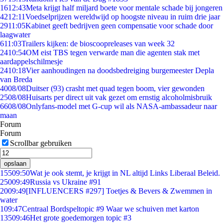
16
12:43
Meta krijgt half miljard boete voor mentale schade bij jongeren
42
12:11
Voedselprijzen wereldwijd op hoogste niveau in ruim drie jaar
29
11:05
Kabinet geeft bedrijven geen compensatie voor schade door
laagwater
6
11:03
Trailers kijken: de bioscoopreleases van week 32
24
10:54
OM eist TBS tegen verwarde man die agenten stak met
aardappelschilmesje
24
10:18
Vier aanhoudingen na doodsbedreiging burgemeester Depla
van Breda
40
08/08
Duitser (93) crasht met quad tegen boom, vier gewonden
25
08/08
Huisarts per direct uit vak gezet om ernstig alcoholmisbruik
66
08/08
Onlyfans-model met G-cup wil als NASA-ambassadeur naar
maan
Forum
Forum
Scrollbar gebruiken
opslaan
155
09:50
Wat je ook stemt, je krijgt in NL altijd Links Liberaal Beleid.
250
09:49
Russia vs Ukraine #91
20
09:49
[INFLUENCERS #297] Toetjes & Bevers & Zwemmen in
water
1
09:47
Centraal Bordspeltopic #9 Waar we schuiven met karton
135
09:46
Het grote goedemorgen topic #3