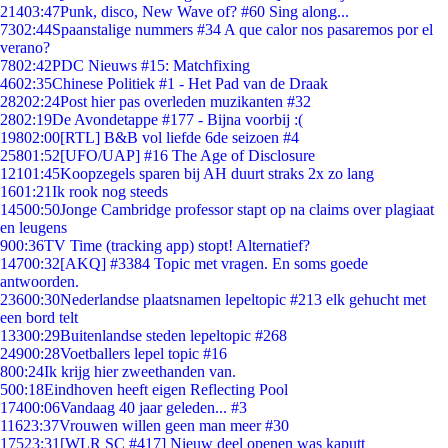
214
03:47
Punk, disco, New Wave of? #60 Sing along...
73
02:44
Spaanstalige nummers #34 A que calor nos pasaremos por el
verano?
78
02:42
PDC Nieuws #15: Matchfixing
46
02:35
Chinese Politiek #1 - Het Pad van de Draak
282
02:24
Post hier pas overleden muzikanten #32
28
02:19
De Avondetappe #177 - Bijna voorbij :(
198
02:00
[RTL] B&B vol liefde 6de seizoen #4
258
01:52
[UFO/UAP] #16 The Age of Disclosure
121
01:45
Koopzegels sparen bij AH duurt straks 2x zo lang
16
01:21
Ik rook nog steeds
145
00:50
Jonge Cambridge professor stapt op na claims over plagiaat
en leugens
9
00:36
TV Time (tracking app) stopt! Alternatief?
147
00:32
[AKQ] #3384 Topic met vragen. En soms goede
antwoorden.
236
00:30
Nederlandse plaatsnamen lepeltopic #213 elk gehucht met
een bord telt
133
00:29
Buitenlandse steden lepeltopic #268
249
00:28
Voetballers lepel topic #16
8
00:24
Ik krijg hier zweethanden van.
5
00:18
Eindhoven heeft eigen Reflecting Pool
174
00:06
Vandaag 40 jaar geleden... #3
116
23:37
Vrouwen willen geen man meer #30
175
23:31
[WLR SC #417] Nieuw deel openen was kaputt