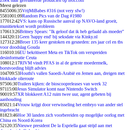
Zoek naar gerelateerde producten op Bol.com
Meest gelezen
84550
06:35
VrijMiBabes #316 (not very sfw!)
55810
01:09
Random Pics van de Dag #1980
1770
12:42
VS: kans op Russische aanval op NAVO-land groeit,
munitietekort wordt probleem
1706
13:26
Britney Spears: "Ik geloof dat ik heb gefaald als moeder"
1443
20:11
Geen 'happy end' bij seksdate via Kinky.nl
1273
12:28
Broer 135 keer gestoken en gesneden: zes jaar cel en tbs
voor doodslag Gouda
1160
10:16
EU bekritiseert Meta en TikTok om verspreiden
desinformatie Ceuta
1080
12:17
RIVM vindt PFAS in al de geteste moedermelk,
borstvoeding blijft advies
1047
09:53
Houthi's vallen Saoedi-Arabië en Jemen aan, dreigen met
blokkade olieroute
975
06:30
Trailers kijken: de bioscoopreleases van week 32
971
15:00
Jesus Simulator komt naar Nintendo Switch
900
19:57
XR blokkeert A12 ruim twee uur, agent gebeten bij
aanhouding
850
21:14
Vrouw krijgt door verwisseling het embryo van ander stel
ingebracht
818
23:46
Hoe 30 landen zich voorbereiden op mogelijke oorlog met
China en Noord-Korea
521
20:35
Nieuwe president De la Espriella gaat strijd aan met