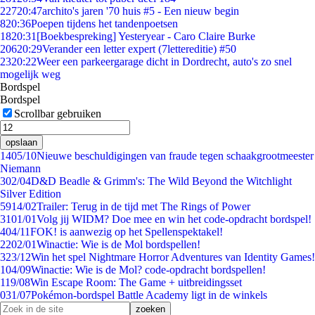
227
20:47
archito's jaren '70 huis #5 - Een nieuw begin
8
20:36
Poepen tijdens het tandenpoetsen
18
20:31
[Boekbespreking] Yesteryear - Caro Claire Burke
206
20:29
Verander een letter expert (7lettereditie) #50
23
20:22
Weer een parkeergarage dicht in Dordrecht, auto's zo snel
mogelijk weg
Bordspel
Bordspel
Scrollbar gebruiken
opslaan
14
05/10
Nieuwe beschuldigingen van fraude tegen schaakgrootmeester
Niemann
3
02/04
D&D Beadle & Grimm's: The Wild Beyond the Witchlight
Silver Edition
59
14/02
Trailer: Terug in de tijd met The Rings of Power
31
01/01
Volg jij WIDM? Doe mee en win het code-opdracht bordspel!
4
04/11
FOK! is aanwezig op het Spellenspektakel!
22
02/01
Winactie: Wie is de Mol bordspellen!
3
23/12
Win het spel Nightmare Horror Adventures van Identity Games!
1
04/09
Winactie: Wie is de Mol? code-opdracht bordspellen!
1
19/08
Win Escape Room: The Game + uitbreidingsset
0
31/07
Pokémon-bordspel Battle Academy ligt in de winkels