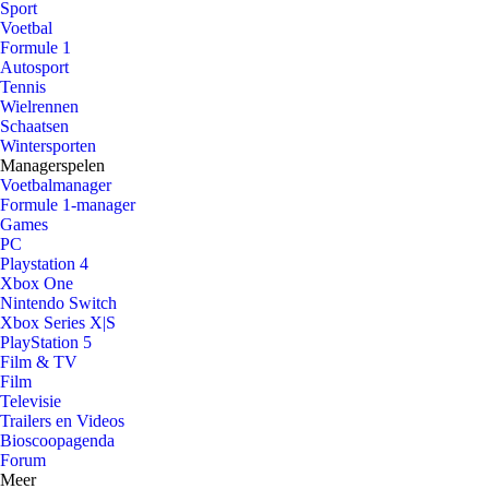
Sport
Voetbal
Formule 1
Autosport
Tennis
Wielrennen
Schaatsen
Wintersporten
Managerspelen
Voetbalmanager
Formule 1-manager
Games
PC
Playstation 4
Xbox One
Nintendo Switch
Xbox Series X|S
PlayStation 5
Film & TV
Film
Televisie
Trailers en Videos
Bioscoopagenda
Forum
Meer