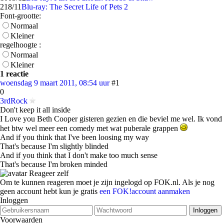
2
18/11
Blu-ray: The Secret Life of Pets 2
Font-grootte:
Normaal
Kleiner
regelhoogte :
Normaal
Kleiner
1 reactie
woensdag 9 maart 2011, 08:54 uur
#1
0
3rdRock
Don't keep it all inside
I Love you Beth Cooper gisteren gezien en die beviel me wel. Ik vond
het btw wel meer een comedy met wat puberale grappen
And if you think that I've been loosing my way
That's because I'm slightly blinded
And if you think that I don't make too much sense
That's because I'm broken minded
Reageer zelf
Om te kunnen reageren moet je zijn ingelogd op FOK.nl. Als je nog
geen account hebt kun je gratis
een FOK!account aanmaken
Inloggen
Voorwaarden