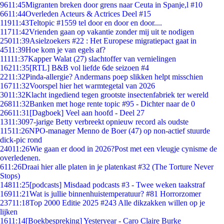
96
11:45
Migranten breken door grens naar Ceuta in Spanje,l #10
66
11:44
Overleden Acteurs & Actrices Deel #15
119
11:43
Teltopic #1559 tel door en door en door....
117
11:42
Vrienden gaan op vakantie zonder mij uit te nodigen
250
11:39
Asielzoekers #22 : Het Europese migratiepact gaat in
45
11:39
Hoe kom je van egels af?
111
11:37
Kapper Walat (27) slachtoffer van vernielingen
162
11:35
[RTL] B&B vol liefde 6de seizoen #4
22
11:32
Pinda-allergie? Andermans poep slikken helpt misschien
167
11:32
Voorspel hier het warmtegetal van 2026
30
11:32
Klacht ingediend tegen grootste insectenfabriek ter wereld
268
11:32
Banken met hoge rente topic #95 - Dichter naar de 0
266
11:31
[Dagboek] Veel aan hoofd - Deel 27
13
11:30
97-jarige Betty verbreekt opnieuw record als oudste
115
11:26
NPO-manager Menno de Boer (47) op non-actief stuurde
dick-pic rond
240
11:26
Wie gaan er dood in 2026?Post met een vleugje cynisme de
overledenen.
6
11:26
Draai hier alle platen in je platenkast #32 (The Torture Never
Stops)
148
11:25
[podcasts] Misdaad podcasts #3 - Twee weken taakstraf
169
11:21
Wat is jullie binnenhuistemperatuur? #81 Horrorzomer
237
11:18
Top 2000 Editie 2025 #243 Alle dikzakken willen op je
lijken
16
11:14
[Boekbespreking] Yesteryear - Caro Claire Burke