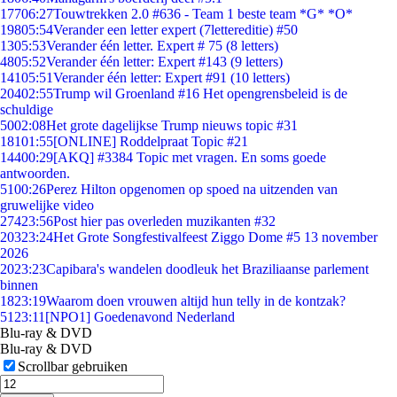
177
06:27
Touwtrekken 2.0 #636 - Team 1 beste team *G* *O*
198
05:54
Verander een letter expert (7lettereditie) #50
13
05:53
Verander één letter. Expert # 75 (8 letters)
48
05:52
Verander één letter: Expert #143 (9 letters)
141
05:51
Verander één letter: Expert #91 (10 letters)
204
02:55
Trump wil Groenland #16 Het opengrensbeleid is de
schuldige
50
02:08
Het grote dagelijkse Trump nieuws topic #31
181
01:55
[ONLINE] Roddelpraat Topic #21
144
00:29
[AKQ] #3384 Topic met vragen. En soms goede
antwoorden.
51
00:26
Perez Hilton opgenomen op spoed na uitzenden van
gruwelijke video
274
23:56
Post hier pas overleden muzikanten #32
203
23:24
Het Grote Songfestivalfeest Ziggo Dome #5 13 november
2026
20
23:23
Capibara's wandelen doodleuk het Braziliaanse parlement
binnen
18
23:19
Waarom doen vrouwen altijd hun telly in de kontzak?
51
23:11
[NPO1] Goedenavond Nederland
Blu-ray & DVD
Blu-ray & DVD
Scrollbar gebruiken