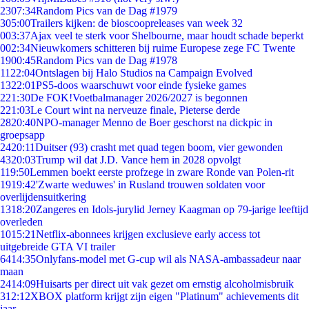
23
07:34
Random Pics van de Dag #1979
3
05:00
Trailers kijken: de bioscoopreleases van week 32
0
03:37
Ajax veel te sterk voor Shelbourne, maar houdt schade beperkt
0
02:34
Nieuwkomers schitteren bij ruime Europese zege FC Twente
19
00:45
Random Pics van de Dag #1978
11
22:04
Ontslagen bij Halo Studios na Campaign Evolved
13
22:01
PS5-doos waarschuwt voor einde fysieke games
2
21:30
De FOK!Voetbalmanager 2026/2027 is begonnen
2
21:03
Le Court wint na nerveuze finale, Pieterse derde
28
20:40
NPO-manager Menno de Boer geschorst na dickpic in
groepsapp
24
20:11
Duitser (93) crasht met quad tegen boom, vier gewonden
43
20:03
Trump wil dat J.D. Vance hem in 2028 opvolgt
1
19:50
Lemmen boekt eerste profzege in zware Ronde van Polen-rit
19
19:42
'Zwarte weduwes' in Rusland trouwen soldaten voor
overlijdensuitkering
13
18:20
Zangeres en Idols-jurylid Jerney Kaagman op 79-jarige leeftijd
overleden
10
15:21
Netflix-abonnees krijgen exclusieve early access tot
uitgebreide GTA VI trailer
64
14:35
Onlyfans-model met G-cup wil als NASA-ambassadeur naar
maan
24
14:09
Huisarts per direct uit vak gezet om ernstig alcoholmisbruik
3
12:12
XBOX platform krijgt zijn eigen "Platinum" achievements dit
jaar