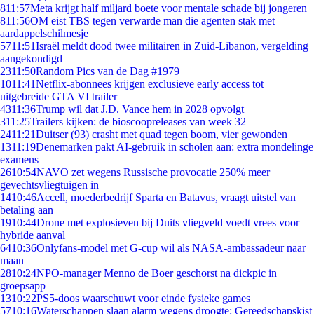
8
11:57
Meta krijgt half miljard boete voor mentale schade bij jongeren
8
11:56
OM eist TBS tegen verwarde man die agenten stak met
aardappelschilmesje
57
11:51
Israël meldt dood twee militairen in Zuid-Libanon, vergelding
aangekondigd
23
11:50
Random Pics van de Dag #1979
10
11:41
Netflix-abonnees krijgen exclusieve early access tot
uitgebreide GTA VI trailer
43
11:36
Trump wil dat J.D. Vance hem in 2028 opvolgt
3
11:25
Trailers kijken: de bioscoopreleases van week 32
24
11:21
Duitser (93) crasht met quad tegen boom, vier gewonden
13
11:19
Denemarken pakt AI-gebruik in scholen aan: extra mondelinge
examens
26
10:54
NAVO zet wegens Russische provocatie 250% meer
gevechtsvliegtuigen in
14
10:46
Accell, moederbedrijf Sparta en Batavus, vraagt uitstel van
betaling aan
19
10:44
Drone met explosieven bij Duits vliegveld voedt vrees voor
hybride aanval
64
10:36
Onlyfans-model met G-cup wil als NASA-ambassadeur naar
maan
28
10:24
NPO-manager Menno de Boer geschorst na dickpic in
groepsapp
13
10:22
PS5-doos waarschuwt voor einde fysieke games
57
10:16
Waterschappen slaan alarm wegens droogte: Gereedschapskist