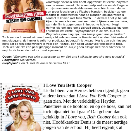
voormalige vriendin zich heeft 'opgewerkt' tot echte Playmate
van de maand maart. Dat is natuurlijk niet mis en als Eugene
en zijn -aan seks verslaafde- vriend er achter komen dat er
een groot feest is op de Playboy Mansion, besluiten ze een
roadtrip te ondernemen naar de Mansion om daar weer in
contact te komen met Miss March. En ditmaal hoef je het als
kijker niet eens te doen met een slecht lijkende nepmansion,
want de film is opgenomen in het echte huis van Hugh
Hefner, die ook nog eens zichzelf speelt. Daarnaast figureren
er redelijk wat echte Playboybunnies in de film, dus als
Playmates jouw ding zijn, dan kom je goed aan je 'trekken'.
Toch kan de hoeveelheid rondborstige blonde vrouwen de film niet echt redden. Het verhaal
mist diepgang, de humor is zelfs het predicaat 'puberaal' niet waard. Het is dan ook niet voor
niets dat de film genomineerd is voor een 'Razzie', een soort Oscar voor reteslechte films.
Toch kent de film een paar grappige moment en -als je geen allergie hebt voor siliconen en
nepblond- bevat de dvd toch wat eyecandy...
Quote:
"Why don't you write a message on my dick and I will make sure she gets to read it"
Hoogtepunt:
Niet bereikt.
Dieptepunt:
Een DJ met de naam Horsedick.MPG
I Love You Beth Cooper
Liefhebbers van Heroes hebben eigenlijk geen
andere keuze dan
I Love You Beth Cooper
te
gaan zien. Met de verleidelijke Hayden
Panettiere in de hoofdrol en op de hoes, kan het
toch bijna niet fout gaan? Dat gebeurt dan
gelukkig in
I Love you, Beth Cooper
dan ook
niet. Hoofdkarakter Denis is de meest nerdige
jongen van de school. Hij heeft eigenlijk al