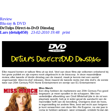
Review
Blu-ray & DVD
DeTulps Direct-to-DvD Dinsdag
Lars (detulp050)
23-02-2010 19:48
print
Elke maand komen er talloze films uit op dvd. Veel van deze films zijn volkomen onbekend bij
het grote publiek en zijn expres nooit uitgebracht in de bioscoop. In deze maandelijkse
review, elke tweede of derde dinsdag van de maand, maak je kennis met een aantal
zogenaamde 'direct-to-dvd' releases. Deze maand de tweede reeks met drie dvd's; de eerste
twee van 20th Century FOX Home Entertainment en eentje van E1 Entertainment
Miss March
Een ding hebben de marketeers van 20th Century Fox goed
begrepen: je moet opvallen in de schappen. Met een
verleidelijke afbeelding van Cindi Whitehall (die in de rol een
playmate speelt), heb je in ieder geval de aandacht van de
mannelijke helft van de bevolking. Overigens doet de hoes,
in tegenstelling tot andere films, best wel recht aan hetgeen
je kunt verwachten van deze film. Als Eugene, na vier jaar in
coma te hebben gelegen, weer ontwaakt, ontdekt hij dat zijn