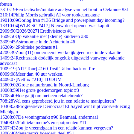
fouten
73
10:19
Een tactische/militaire analyse van het front in Oekraïne #31
2
10:14
Philip Morris gebruikt AI voor rookcampagne
190
10:09
Oorlog Iran #136 Bridge and powerplant day incoming?
133
10:04
[WLR SC #417] Nieuw deel openen was kaputt
29
09:50
[2026/2027] Eredivisietoto #1
16
09:50
Op vakantie met (kleine) kinderen #30
28
09:45
Astronomie in de Achtertuin #6
162
09:42
Politieke podcasts #1
42
09:39
Zoon(11) onderneemt werkelijk geen reet in de vakantie
14
09:24
Rechtszaak dodelijk ongeluk uitgesteld vanwege vakantie
advocaat
19
09:19
[ATP Tour] #169 Tosti Tallon back on fire
80
09:08
Meer dan 40 uur werken.
44
09:07
[Netflix #210] TUDUM
136
09:02
Grote natuurbrand in Noord-Limburg
100
08:59
Het grote goedemorgen topic #3
17
08:40
Hoe ga jij om met een relatiebreuk?
7
08:28
Wel eens geprobeerd jou in een relatie te manipuleren?
103
08:28
Progressieve Democraat El-Sayed wint nipt voorverkiezing
Michigan
152
08:07
De woningmarkt #96 Eenmaal, andermaal
194
08:02
Politieke meme's en spotprenten #11
33
07:43
Zou je vreemdgaan in een relatie kunnen vergeven?
18
06:40
Managarm's boerderij deel #5.1