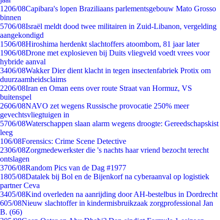
12
06/08
Capibara's lopen Braziliaans parlementsgebouw Mato Grosso
binnen
57
06/08
Israël meldt dood twee militairen in Zuid-Libanon, vergelding
aangekondigd
15
06/08
Hiroshima herdenkt slachtoffers atoombom, 81 jaar later
19
06/08
Drone met explosieven bij Duits vliegveld voedt vrees voor
hybride aanval
34
06/08
Wakker Dier dient klacht in tegen insectenfabriek Protix om
duurzaamheidsclaims
22
06/08
Iran en Oman eens over route Straat van Hormuz, VS
buitenspel
26
06/08
NAVO zet wegens Russische provocatie 250% meer
gevechtsvliegtuigen in
57
06/08
Waterschappen slaan alarm wegens droogte: Gereedschapskist
leeg
1
06/08
Forensics: Crime Scene Detective
23
06/08
Zorgmedewerkster die 's nachts haar vriend bezocht terecht
ontslagen
37
06/08
Random Pics van de Dag #1977
18
05/08
Datalek bij Bol en de Bijenkorf na cyberaanval op logistiek
partner Ceva
34
05/08
Kind overleden na aanrijding door AH-bestelbus in Dordrecht
6
05/08
Nieuw slachtoffer in kindermisbruikzaak zorgprofessional Jan
B. (66)