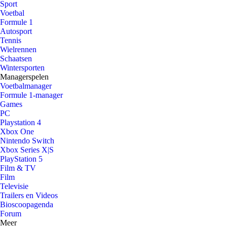
Sport
Voetbal
Formule 1
Autosport
Tennis
Wielrennen
Schaatsen
Wintersporten
Managerspelen
Voetbalmanager
Formule 1-manager
Games
PC
Playstation 4
Xbox One
Nintendo Switch
Xbox Series X|S
PlayStation 5
Film & TV
Film
Televisie
Trailers en Videos
Bioscoopagenda
Forum
Meer