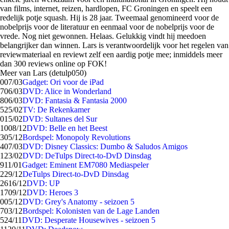
van films, internet, reizen, hardlopen, FC Groningen en speelt een
redelijk potje squash. Hij is 28 jaar. Tweemaal genomineerd voor de
nobelprijs voor de literatuur en eenmaal voor de nobelprijs voor de
vrede. Nog niet gewonnen. Helaas. Gelukkig vindt hij meedoen
belangrijker dan winnen. Lars is verantwoordelijk voor het regelen van
reviewmateriaal en reviewt zelf een aardig potje mee; inmiddels meer
dan 300 reviews online op FOK!
Meer van Lars (detulp050)
0
07/03
Gadget: Ori voor de iPad
7
06/03
DVD: Alice in Wonderland
8
06/03
DVD: Fantasia & Fantasia 2000
5
25/02
TV: De Rekenkamer
0
15/02
DVD: Sultanes del Sur
10
08/12
DVD: Belle en het Beest
3
05/12
Bordspel: Monopoly Revolutions
4
07/03
DVD: Disney Classics: Dumbo & Saludos Amigos
1
23/02
DVD: DeTulps Direct-to-DvD Dinsdag
9
11/01
Gadget: Eminent EM7080 Mediaspeler
2
29/12
DeTulps Direct-to-DvD Dinsdag
26
16/12
DVD: UP
17
09/12
DVD: Heroes 3
0
05/12
DVD: Grey's Anatomy - seizoen 5
7
03/12
Bordspel: Kolonisten van de Lage Landen
5
24/11
DVD: Desperate Housewives - seizoen 5