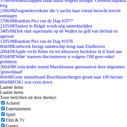
57
06/08
Waterschappen slaan alarm wegens droogte: Gereedschapskist
leeg
23
06/08
Zorgmedewerkster die 's nachts haar vriend bezocht terecht
ontslagen
37
06/08
Random Pics van de Dag #1977
21
05/08
Tanken in België wordt nóg aantrekkelijker
34
05/08
Dirk sluit supermarkt op de Wallen na golf van diefstal en
agressie
12
05/08
Random Pics van de Dag #1976
6
04/08
Kraftwerk brengt ruimteschip terug naar Eindhoven
20
04/08
Apple vecht Britse eis tot inbouwen backdoor in iCloud aan
85
04/08
'Witte' mannen discrimineren is volgens OM geen enkel
probleem
30
04/08
Ceuta-leider noemt Marokkaanse grensaanval door migranten
'gruweldaad'
6
04/08
Grote natuurbrand Boschhuizerbergen groeit naar 100 hectare
6
04/08
FOK! was even down
Laatste items
Laatste items
Toon berichten uit deze thema's
Actueel
Entertainment
Sport
Film & Tv
Games