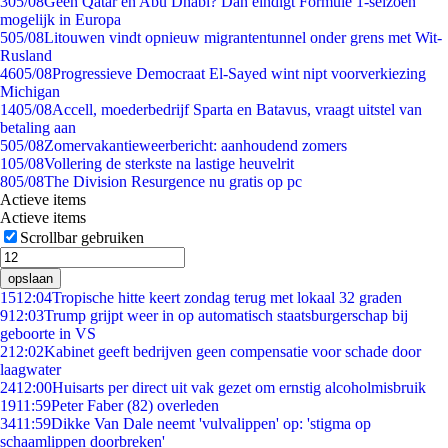
3
05/08
Geen Qatar en Abu Dhabi? Dan eindigt Formule 1-seizoen
mogelijk in Europa
5
05/08
Litouwen vindt opnieuw migrantentunnel onder grens met Wit-
Rusland
46
05/08
Progressieve Democraat El-Sayed wint nipt voorverkiezing
Michigan
14
05/08
Accell, moederbedrijf Sparta en Batavus, vraagt uitstel van
betaling aan
5
05/08
Zomervakantieweerbericht: aanhoudend zomers
1
05/08
Vollering de sterkste na lastige heuvelrit
8
05/08
The Division Resurgence nu gratis op pc
Actieve items
Actieve items
Scrollbar gebruiken
opslaan
15
12:04
Tropische hitte keert zondag terug met lokaal 32 graden
9
12:03
Trump grijpt weer in op automatisch staatsburgerschap bij
geboorte in VS
2
12:02
Kabinet geeft bedrijven geen compensatie voor schade door
laagwater
24
12:00
Huisarts per direct uit vak gezet om ernstig alcoholmisbruik
19
11:59
Peter Faber (82) overleden
34
11:59
Dikke Van Dale neemt 'vulvalippen' op: 'stigma op
schaamlippen doorbreken'