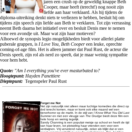
jaren een crush op de geweldig knappe Beth
Cooper, maar heeft (terecht!) nog nooit zijn
liefde aan haar verklaard. Als hij tijdens de
diploma-uitreiking denkt niets te verliezen te hebben, besluit hij om
tijdens zijn speech zijn liefde aan Beth te verklaren. Tot zijn verrassing
neemt Beth daarna het initiatief over en besluit Denis mee te nemen
voor een avondje uit. Maar wat zijn haar motieven?
Alhoewel de synopsis legio mogelijkheden biedt voor allerlei platte
puberale grappen, is
I Love You, Beth Cooper
een leuke, oprechte
coming-of-age film. Het is alleen jammer dat Paul Rust, de acteur die
Denis speelt, zijn rol als nerd zo speelt, dat je maar weinig sympathie
voor hem hebt.
Quote:
"Am I everything you've ever masturbated to?
Hoogtepunt:
Hayden Panettiere
Dieptepunt:
Tegenspeler Paul Rust
Forget me Not
Het zijn natuurlijk niet alleen maar luchtige komedies die direct op
dvd terecht komen, maar er komt ook elke maand wel een
tienerhorror op de markt. In de stijl van
I Know What You Did Last
Summer
en met een vleugje van
The Grudge
biedt deze film een
hele hoop en weinig tegelijk.
Sandy Channing is een populair meisje op school en heeft de tijd
van haar leven, tot plotseling haar vrienden een voor een
verdwijnen. Vrij vervelend natuurlijk, zeker als blijkt dat er een