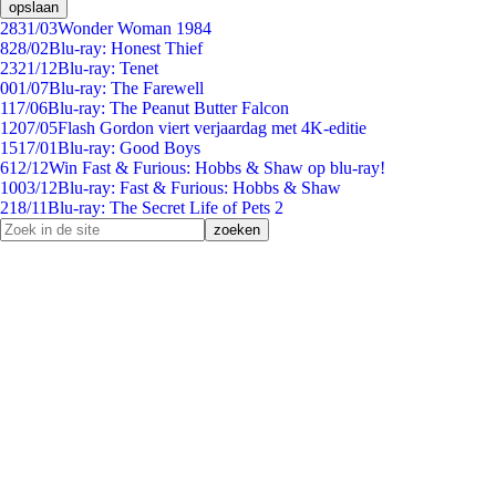
opslaan
28
31/03
Wonder Woman 1984
8
28/02
Blu-ray: Honest Thief
23
21/12
Blu-ray: Tenet
0
01/07
Blu-ray: The Farewell
1
17/06
Blu-ray: The Peanut Butter Falcon
12
07/05
Flash Gordon viert verjaardag met 4K-editie
15
17/01
Blu-ray: Good Boys
6
12/12
Win Fast & Furious: Hobbs & Shaw op blu-ray!
10
03/12
Blu-ray: Fast & Furious: Hobbs & Shaw
2
18/11
Blu-ray: The Secret Life of Pets 2