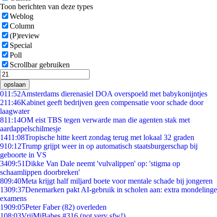
Toon berichten van deze types
Weblog
Column
(P)review
Special
Poll
Scrollbar gebruiken
opslaan
0
11:52
Amsterdams dierenasiel DOA overspoeld met babykonijntjes
2
11:46
Kabinet geeft bedrijven geen compensatie voor schade door
laagwater
8
11:14
OM eist TBS tegen verwarde man die agenten stak met
aardappelschilmesje
14
11:08
Tropische hitte keert zondag terug met lokaal 32 graden
9
10:12
Trump grijpt weer in op automatisch staatsburgerschap bij
geboorte in VS
34
09:51
Dikke Van Dale neemt 'vulvalippen' op: 'stigma op
schaamlippen doorbreken'
8
09:40
Meta krijgt half miljard boete voor mentale schade bij jongeren
13
09:37
Denemarken pakt AI-gebruik in scholen aan: extra mondelinge
examens
19
09:05
Peter Faber (82) overleden
1
08:03
VrijMiBabes #316 (not very sfw!)