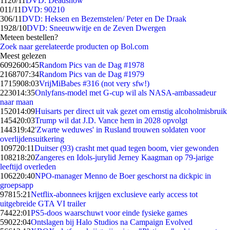
11
20/11
DVD: Deadsnow
0
11/11
DVD: 90210
3
06/11
DVD: Heksen en Bezemstelen/ Peter en De Draak
19
28/10
DVD: Sneeuwwitje en de Zeven Dwergen
Meteen bestellen?
Zoek naar gerelateerde producten op Bol.com
Meest gelezen
60926
00:45
Random Pics van de Dag #1978
21687
07:34
Random Pics van de Dag #1979
17159
08:03
VrijMiBabes #316 (not very sfw!)
2230
14:35
Onlyfans-model met G-cup wil als NASA-ambassadeur
naar maan
1520
14:09
Huisarts per direct uit vak gezet om ernstig alcoholmisbruik
1454
20:03
Trump wil dat J.D. Vance hem in 2028 opvolgt
1443
19:42
'Zwarte weduwes' in Rusland trouwen soldaten voor
overlijdensuitkering
1097
20:11
Duitser (93) crasht met quad tegen boom, vier gewonden
1082
18:20
Zangeres en Idols-jurylid Jerney Kaagman op 79-jarige
leeftijd overleden
1062
20:40
NPO-manager Menno de Boer geschorst na dickpic in
groepsapp
978
15:21
Netflix-abonnees krijgen exclusieve early access tot
uitgebreide GTA VI trailer
744
22:01
PS5-doos waarschuwt voor einde fysieke games
590
22:04
Ontslagen bij Halo Studios na Campaign Evolved