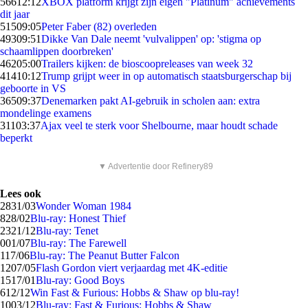
566
12:12
XBOX platform krijgt zijn eigen "Platinum" achievements
dit jaar
515
09:05
Peter Faber (82) overleden
493
09:51
Dikke Van Dale neemt 'vulvalippen' op: 'stigma op
schaamlippen doorbreken'
462
05:00
Trailers kijken: de bioscoopreleases van week 32
414
10:12
Trump grijpt weer in op automatisch staatsburgerschap bij
geboorte in VS
365
09:37
Denemarken pakt AI-gebruik in scholen aan: extra
mondelinge examens
311
03:37
Ajax veel te sterk voor Shelbourne, maar houdt schade
beperkt
▼ Advertentie door Refinery89
Lees ook
28
31/03
Wonder Woman 1984
8
28/02
Blu-ray: Honest Thief
23
21/12
Blu-ray: Tenet
0
01/07
Blu-ray: The Farewell
1
17/06
Blu-ray: The Peanut Butter Falcon
12
07/05
Flash Gordon viert verjaardag met 4K-editie
15
17/01
Blu-ray: Good Boys
6
12/12
Win Fast & Furious: Hobbs & Shaw op blu-ray!
10
03/12
Blu-ray: Fast & Furious: Hobbs & Shaw