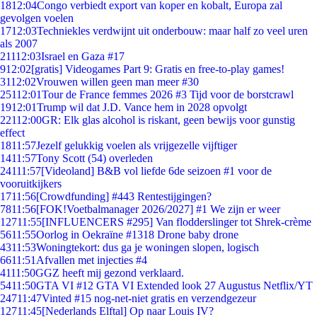
18
12:04
Congo verbiedt export van koper en kobalt, Europa zal
gevolgen voelen
17
12:03
Techniekles verdwijnt uit onderbouw: maar half zo veel uren
als 2007
211
12:03
Israel en Gaza #17
9
12:02
[gratis] Videogames Part 9: Gratis en free-to-play games!
31
12:02
Vrouwen willen geen man meer #30
251
12:01
Tour de France femmes 2026 #3 Tijd voor de borstcrawl
19
12:01
Trump wil dat J.D. Vance hem in 2028 opvolgt
221
12:00
GR: Elk glas alcohol is riskant, geen bewijs voor gunstig
effect
18
11:57
Jezelf gelukkig voelen als vrijgezelle vijftiger
14
11:57
Tony Scott (54) overleden
241
11:57
[Videoland] B&B vol liefde 6de seizoen #1 voor de
vooruitkijkers
17
11:56
[Crowdfunding] #443 Rentestijgingen?
78
11:56
[FOK!Voetbalmanager 2026/2027] #1 We zijn er weer
127
11:55
[INFLUENCERS #295] Van flodderslinger tot Shrek-crème
56
11:55
Oorlog in Oekraïne #1318 Drone baby drone
43
11:53
Woningtekort: dus ga je woningen slopen, logisch
66
11:51
Afvallen met injecties #4
41
11:50
GGZ heeft mij gezond verklaard.
54
11:50
GTA VI #12 GTA VI Extended look 27 Augustus Netflix/YT
247
11:47
Vinted #15 nog-net-niet gratis en verzendgezeur
127
11:45
[Nederlands Elftal] Op naar Louis IV?