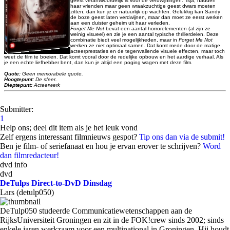
geest verantwoordelijk is voor de verdwijningen. Tsja, hadden
haar vrienden maar geen wraakzuchtige geest dwars moeten
zitten, dan kun je er natuurlijk op wachten. Gelukkig kan Sandy
de boze geest laten verdwijnen, maar dan moet ze eerst werken
aan een duister geheim uit haar verleden.
Forget Me Not
bevat een aantal horrorelementen (al zijn ze
weinig visueel) en zie je een aantal typische thrillerdelen. Deze
combinatie biedt veel mogelijkheden, maar in
Forget Me Not
werken ze niet optimaal samen. Dat komt mede door de matige
acteerprestaties en de tegenvallende visuele effecten, maar toch
weet de film te boeien. Dat komt vooral door de redelijke opbouw en het aardige verhaal. Als
je een echte liefhebber bent, dan kun je altijd een poging wagen met deze film.
Quote:
Geen memorabele quote.
Hoogtepunt:
De sfeer.
Dieptepunt:
Acteerwerk
Submitter:
1
Help ons; deel dit item als je het leuk vond
Zelf ergens interessant filmnieuws gespot?
Tip ons dan via de submit!
Ben je film- of seriefanaat en hou je ervan erover te schrijven?
Word
dan filmredacteur!
dvd info
dvd
DeTulps Direct-to-DvD Dinsdag
Lars (detulp050)
DeTulp050 studeerde Communicatiewetenschappen aan de
RijksUniversiteit Groningen en zit in de FOK!crew sinds 2002; sinds
enkele jaren werkzaam voor een multinational in Groningen. Hij houdt