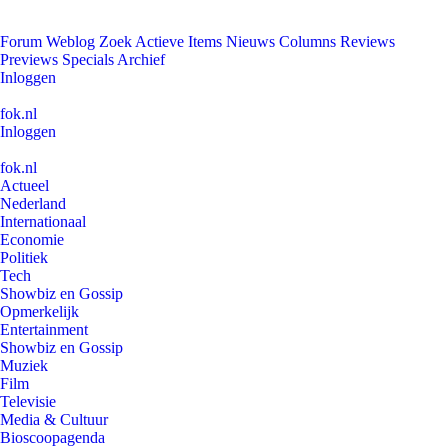
Forum
Weblog
Zoek
Actieve Items
Nieuws
Columns
Reviews
Previews
Specials
Archief
Inloggen
fok.nl
Inloggen
fok.nl
Actueel
Nederland
Internationaal
Economie
Politiek
Tech
Showbiz en Gossip
Opmerkelijk
Entertainment
Showbiz en Gossip
Muziek
Film
Televisie
Media & Cultuur
Bioscoopagenda