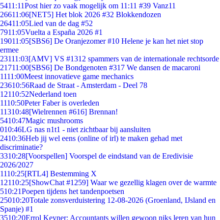
54
11:11
Post hier zo vaak mogelijk om 11:11 #39 Vanz11
266
11:06
[NET5] Het blok 2026 #32 Blokkendozen
264
11:05
Lied van de dag #52
79
11:05
Vuelta a España 2026 #1
190
11:05
[SBS6] De Oranjezomer #10 Helene je kan het niet stop
ermee
231
11:03
[AMV] VS #1312 spammers van de internationale rechtsorde
217
11:00
[SBS6] De Bondgenoten #317 We dansen de macaroni
11
11:00
Meest innovatieve game mechanics
236
10:56
Raad de Straat - Amsterdam - Deel 78
121
10:52
Nederland toen
11
10:50
Peter Faber is overleden
113
10:48
[Wielrennen #616] Brennan!
54
10:47
Magic mushrooms
0
10:46
LG nas n1t1 - niet zichtbaar bij aansluiten
24
10:36
Heb jij wel eens (online of irl) te maken gehad met
discriminatie?
33
10:28
[Voorspellen] Voorspel de eindstand van de Eredivisie
2026/2027
11
10:25
[RTL4] Bestemming X
121
10:25
[ShowChat #1259] Waar we gezellig klagen over de warmte
5
10:21
Poepen tijdens het tandenpoetsen
250
10:20
Totale zonsverduistering 12-08-2026 (Groenland, IJsland en
Spanje) #1
35
10:20
Errol Keyner: Accountants willen gewoon niks leren van hun