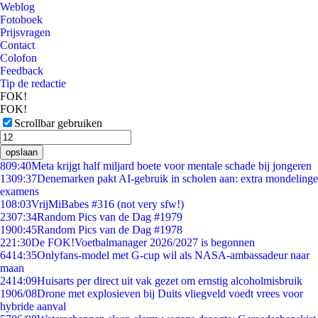
Weblog
Fotoboek
Prijsvragen
Contact
Colofon
Feedback
Tip de redactie
FOK!
FOK!
Scrollbar gebruiken
opslaan
8
09:40
Meta krijgt half miljard boete voor mentale schade bij jongeren
13
09:37
Denemarken pakt AI-gebruik in scholen aan: extra mondelinge
examens
1
08:03
VrijMiBabes #316 (not very sfw!)
23
07:34
Random Pics van de Dag #1979
19
00:45
Random Pics van de Dag #1978
2
21:30
De FOK!Voetbalmanager 2026/2027 is begonnen
64
14:35
Onlyfans-model met G-cup wil als NASA-ambassadeur naar
maan
24
14:09
Huisarts per direct uit vak gezet om ernstig alcoholmisbruik
19
06/08
Drone met explosieven bij Duits vliegveld voedt vrees voor
hybride aanval