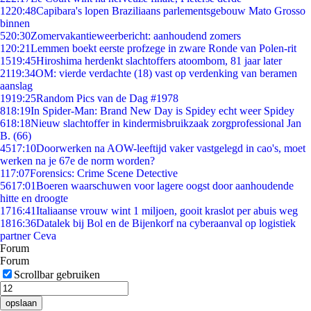
12
20:48
Capibara's lopen Braziliaans parlementsgebouw Mato Grosso
binnen
5
20:30
Zomervakantieweerbericht: aanhoudend zomers
1
20:21
Lemmen boekt eerste profzege in zware Ronde van Polen-rit
15
19:45
Hiroshima herdenkt slachtoffers atoombom, 81 jaar later
21
19:34
OM: vierde verdachte (18) vast op verdenking van beramen
aanslag
19
19:25
Random Pics van de Dag #1978
8
18:19
In Spider-Man: Brand New Day is Spidey echt weer Spidey
6
18:18
Nieuw slachtoffer in kindermisbruikzaak zorgprofessional Jan
B. (66)
45
17:10
Doorwerken na AOW-leeftijd vaker vastgelegd in cao's, moet
werken na je 67e de norm worden?
1
17:07
Forensics: Crime Scene Detective
56
17:01
Boeren waarschuwen voor lagere oogst door aanhoudende
hitte en droogte
17
16:41
Italiaanse vrouw wint 1 miljoen, gooit kraslot per abuis weg
18
16:36
Datalek bij Bol en de Bijenkorf na cyberaanval op logistiek
partner Ceva
Forum
Forum
Scrollbar gebruiken
opslaan