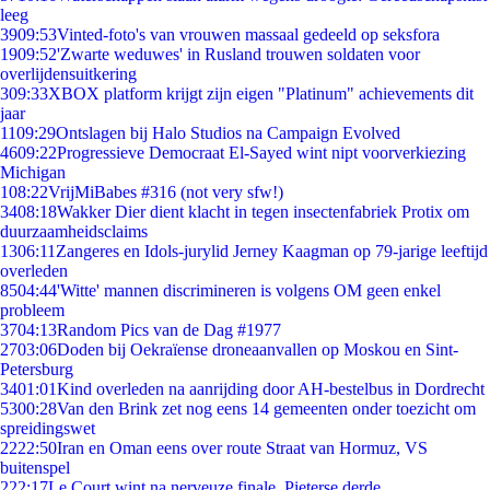
leeg
39
09:53
Vinted-foto's van vrouwen massaal gedeeld op seksfora
19
09:52
'Zwarte weduwes' in Rusland trouwen soldaten voor
overlijdensuitkering
3
09:33
XBOX platform krijgt zijn eigen "Platinum" achievements dit
jaar
11
09:29
Ontslagen bij Halo Studios na Campaign Evolved
46
09:22
Progressieve Democraat El-Sayed wint nipt voorverkiezing
Michigan
1
08:22
VrijMiBabes #316 (not very sfw!)
34
08:18
Wakker Dier dient klacht in tegen insectenfabriek Protix om
duurzaamheidsclaims
13
06:11
Zangeres en Idols-jurylid Jerney Kaagman op 79-jarige leeftijd
overleden
85
04:44
'Witte' mannen discrimineren is volgens OM geen enkel
probleem
37
04:13
Random Pics van de Dag #1977
27
03:06
Doden bij Oekraïense droneaanvallen op Moskou en Sint-
Petersburg
34
01:01
Kind overleden na aanrijding door AH-bestelbus in Dordrecht
53
00:28
Van den Brink zet nog eens 14 gemeenten onder toezicht om
spreidingswet
22
22:50
Iran en Oman eens over route Straat van Hormuz, VS
buitenspel
2
22:17
Le Court wint na nerveuze finale, Pieterse derde