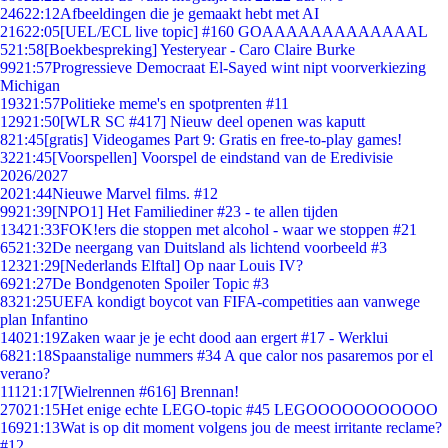
246
22:12
Afbeeldingen die je gemaakt hebt met AI
216
22:05
[UEL/ECL live topic] #160 GOAAAAAAAAAAAAAL
5
21:58
[Boekbespreking] Yesteryear - Caro Claire Burke
99
21:57
Progressieve Democraat El-Sayed wint nipt voorverkiezing
Michigan
193
21:57
Politieke meme's en spotprenten #11
129
21:50
[WLR SC #417] Nieuw deel openen was kaputt
8
21:45
[gratis] Videogames Part 9: Gratis en free-to-play games!
32
21:45
[Voorspellen] Voorspel de eindstand van de Eredivisie
2026/2027
20
21:44
Nieuwe Marvel films. #12
99
21:39
[NPO1] Het Familiediner #23 - te allen tijden
134
21:33
FOK!ers die stoppen met alcohol - waar we stoppen #21
65
21:32
De neergang van Duitsland als lichtend voorbeeld #3
123
21:29
[Nederlands Elftal] Op naar Louis IV?
69
21:27
De Bondgenoten Spoiler Topic #3
83
21:25
UEFA kondigt boycot van FIFA-competities aan vanwege
plan Infantino
140
21:19
Zaken waar je je echt dood aan ergert #17 - Werklui
68
21:18
Spaanstalige nummers #34 A que calor nos pasaremos por el
verano?
111
21:17
[Wielrennen #616] Brennan!
270
21:15
Het enige echte LEGO-topic #45 LEGOOOOOOOOOOO
169
21:13
Wat is op dit moment volgens jou de meest irritante reclame?
#12