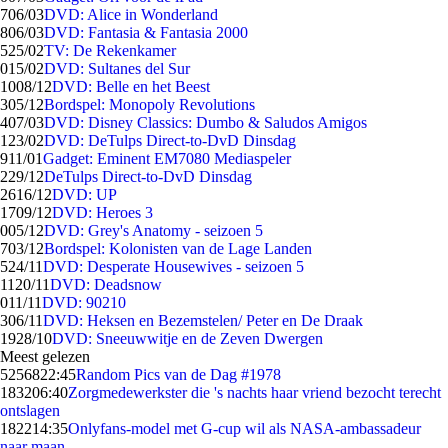
7
06/03
DVD: Alice in Wonderland
8
06/03
DVD: Fantasia & Fantasia 2000
5
25/02
TV: De Rekenkamer
0
15/02
DVD: Sultanes del Sur
10
08/12
DVD: Belle en het Beest
3
05/12
Bordspel: Monopoly Revolutions
4
07/03
DVD: Disney Classics: Dumbo & Saludos Amigos
1
23/02
DVD: DeTulps Direct-to-DvD Dinsdag
9
11/01
Gadget: Eminent EM7080 Mediaspeler
2
29/12
DeTulps Direct-to-DvD Dinsdag
26
16/12
DVD: UP
17
09/12
DVD: Heroes 3
0
05/12
DVD: Grey's Anatomy - seizoen 5
7
03/12
Bordspel: Kolonisten van de Lage Landen
5
24/11
DVD: Desperate Housewives - seizoen 5
11
20/11
DVD: Deadsnow
0
11/11
DVD: 90210
3
06/11
DVD: Heksen en Bezemstelen/ Peter en De Draak
19
28/10
DVD: Sneeuwwitje en de Zeven Dwergen
Meest gelezen
52568
22:45
Random Pics van de Dag #1978
1832
06:40
Zorgmedewerkster die 's nachts haar vriend bezocht terecht
ontslagen
1822
14:35
Onlyfans-model met G-cup wil als NASA-ambassadeur
naar maan