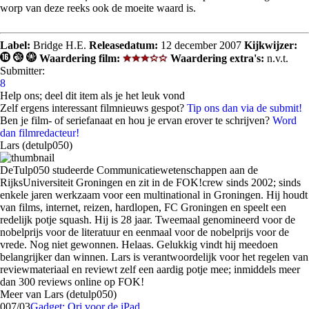
worp van deze reeks ook de moeite waard is.
Label:
Bridge H.E.
Releasedatum:
12 december 2007
Kijkwijzer:
Waardering film:
Waardering extra's:
n.v.t.
Submitter:
8
Help ons; deel dit item als je het leuk vond
Zelf ergens interessant filmnieuws gespot?
Tip ons dan via de submit!
Ben je film- of seriefanaat en hou je ervan erover te schrijven?
Word
dan filmredacteur!
Lars (detulp050)
DeTulp050 studeerde Communicatiewetenschappen aan de
RijksUniversiteit Groningen en zit in de FOK!crew sinds 2002; sinds
enkele jaren werkzaam voor een multinational in Groningen. Hij houdt
van films, internet, reizen, hardlopen, FC Groningen en speelt een
redelijk potje squash. Hij is 28 jaar. Tweemaal genomineerd voor de
nobelprijs voor de literatuur en eenmaal voor de nobelprijs voor de
vrede. Nog niet gewonnen. Helaas. Gelukkig vindt hij meedoen
belangrijker dan winnen. Lars is verantwoordelijk voor het regelen van
reviewmateriaal en reviewt zelf een aardig potje mee; inmiddels meer
dan 300 reviews online op FOK!
Meer van Lars (detulp050)
0
07/03
Gadget: Ori voor de iPad