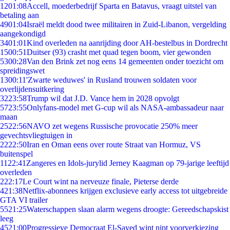
12
01:08
Accell, moederbedrijf Sparta en Batavus, vraagt uitstel van
betaling aan
49
01:04
Israël meldt dood twee militairen in Zuid-Libanon, vergelding
aangekondigd
34
01:01
Kind overleden na aanrijding door AH-bestelbus in Dordrecht
15
00:51
Duitser (93) crasht met quad tegen boom, vier gewonden
53
00:28
Van den Brink zet nog eens 14 gemeenten onder toezicht om
spreidingswet
13
00:11
'Zwarte weduwes' in Rusland trouwen soldaten voor
overlijdensuitkering
32
23:58
Trump wil dat J.D. Vance hem in 2028 opvolgt
57
23:55
Onlyfans-model met G-cup wil als NASA-ambassadeur naar
maan
25
22:56
NAVO zet wegens Russische provocatie 250% meer
gevechtsvliegtuigen in
22
22:50
Iran en Oman eens over route Straat van Hormuz, VS
buitenspel
11
22:41
Zangeres en Idols-jurylid Jerney Kaagman op 79-jarige leeftijd
overleden
2
22:17
Le Court wint na nerveuze finale, Pieterse derde
4
21:38
Netflix-abonnees krijgen exclusieve early access tot uitgebreide
GTA VI trailer
55
21:25
Waterschappen slaan alarm wegens droogte: Gereedschapskist
leeg
45
21:00
Progressieve Democraat El-Sayed wint nipt voorverkiezing