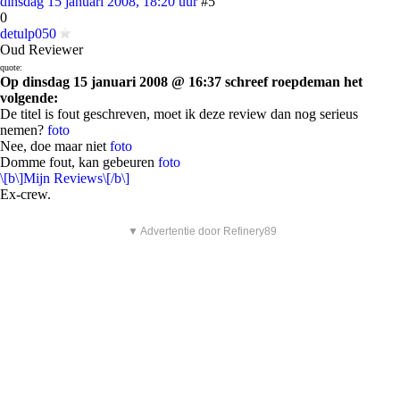
dinsdag 15 januari 2008, 18:20 uur
#5
0
detulp050
Oud Reviewer
quote:
Op dinsdag 15 januari 2008 @ 16:37 schreef roepdeman het
volgende:
De titel is fout geschreven, moet ik deze review dan nog serieus
nemen?
foto
Nee, doe maar niet
foto
Domme fout, kan gebeuren
foto
\[b\]Mijn Reviews\[/b\]
Ex-crew.
▼ Advertentie door Refinery89