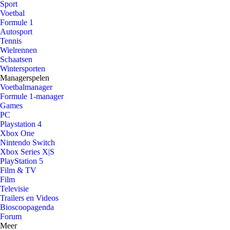
Sport
Voetbal
Formule 1
Autosport
Tennis
Wielrennen
Schaatsen
Wintersporten
Managerspelen
Voetbalmanager
Formule 1-manager
Games
PC
Playstation 4
Xbox One
Nintendo Switch
Xbox Series X|S
PlayStation 5
Film & TV
Film
Televisie
Trailers en Videos
Bioscoopagenda
Forum
Meer