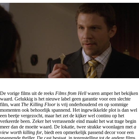
De vorige films uit de reeks
Films from Hell
waren amper het bekijken
waard. Gelukkig is het nieuwe label geen garantie voor een slechte
film, want
The Killing Floor
is vrij onderhoudend en op sommige
momenten ook behoorlijk spannend. Het ingewikkelde plot is dan wel
een beetje vergezocht, maar het zet de kijker wel continu op het
verkeerde been. Zeker het verrassende eind maakt het wat trage begin
meer dan de moeite waard. De lokatie, twee strakke woonlagen met
a
view worth killing for
, biedt een opmerkelijk passend decor voor een
spannende thriller. De cast bestaat, in tegenstelling tot de andere films