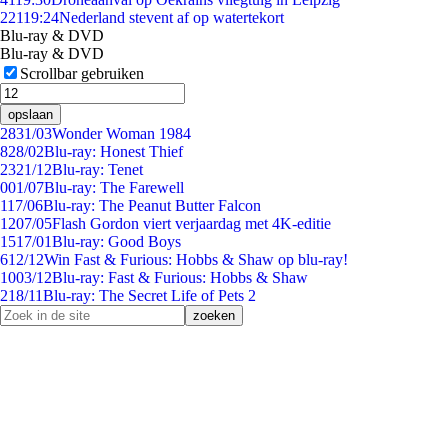
221
19:24
Nederland stevent af op watertekort
Blu-ray & DVD
Blu-ray & DVD
Scrollbar gebruiken
opslaan
28
31/03
Wonder Woman 1984
8
28/02
Blu-ray: Honest Thief
23
21/12
Blu-ray: Tenet
0
01/07
Blu-ray: The Farewell
1
17/06
Blu-ray: The Peanut Butter Falcon
12
07/05
Flash Gordon viert verjaardag met 4K-editie
15
17/01
Blu-ray: Good Boys
6
12/12
Win Fast & Furious: Hobbs & Shaw op blu-ray!
10
03/12
Blu-ray: Fast & Furious: Hobbs & Shaw
2
18/11
Blu-ray: The Secret Life of Pets 2