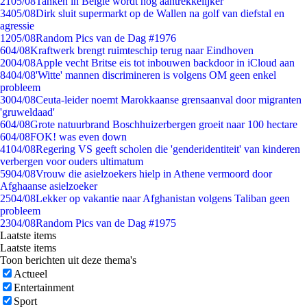
21
05/08
Tanken in België wordt nóg aantrekkelijker
34
05/08
Dirk sluit supermarkt op de Wallen na golf van diefstal en
agressie
12
05/08
Random Pics van de Dag #1976
6
04/08
Kraftwerk brengt ruimteschip terug naar Eindhoven
20
04/08
Apple vecht Britse eis tot inbouwen backdoor in iCloud aan
84
04/08
'Witte' mannen discrimineren is volgens OM geen enkel
probleem
30
04/08
Ceuta-leider noemt Marokkaanse grensaanval door migranten
'gruweldaad'
6
04/08
Grote natuurbrand Boschhuizerbergen groeit naar 100 hectare
6
04/08
FOK! was even down
41
04/08
Regering VS geeft scholen die 'genderidentiteit' van kinderen
verbergen voor ouders ultimatum
59
04/08
Vrouw die asielzoekers hielp in Athene vermoord door
Afghaanse asielzoeker
25
04/08
Lekker op vakantie naar Afghanistan volgens Taliban geen
probleem
23
04/08
Random Pics van de Dag #1975
Laatste items
Laatste items
Toon berichten uit deze thema's
Actueel
Entertainment
Sport