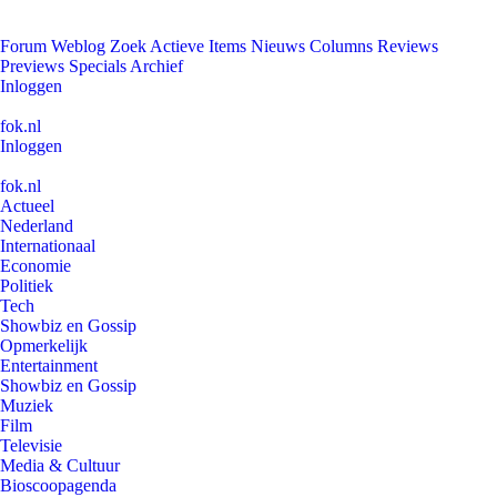
Forum
Weblog
Zoek
Actieve Items
Nieuws
Columns
Reviews
Previews
Specials
Archief
Inloggen
fok.nl
Inloggen
fok.nl
Actueel
Nederland
Internationaal
Economie
Politiek
Tech
Showbiz en Gossip
Opmerkelijk
Entertainment
Showbiz en Gossip
Muziek
Film
Televisie
Media & Cultuur
Bioscoopagenda