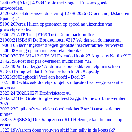
144
00:29
[AKQ] #3384 Topic met vragen. En soms goede
antwoorden.
242
00:28
Totale zonsverduistering 12-08-2026 (Groenland, IJsland en
Spanje) #1
51
00:26
Perez Hilton opgenomen op spoed na uitzenden van
gruwelijke video
16
00:25
[ATP Tour] #169 Tosti Tallon back on fire
210
00:21
[SBS6] De Bondgenoten #317 We dansen de macaroni
19
00:16
Klacht ingediend tegen grootste insectenfabriek ter wereld
15
00:08
Hoe ga jij om met een relatiebreuk?
37
00:07
GTA VI #12 GTA VI Extended look 27 Augustus Netflix/YT
274
23:56
Post hier pas overleden muzikanten #32
17
23:49
Pinda-allergie? Andermans poep slikken helpt misschien
5
23:39
Trump wil dat J.D. Vance hem in 2028 opvolgt
259
23:39
[Dagboek] Veel aan hoofd - Deel 27
10
23:38
Rechtszaak dodelijk ongeluk uitgesteld vanwege vakantie
advocaat
25
23:24
[2026/2027] Eredivisietoto #1
203
23:24
Het Grote Songfestivalfeest Ziggo Dome #5 13 november
2026
20
23:23
Capibara's wandelen doodleuk het Braziliaanse parlement
binnen
188
23:20
[SBS6] De Oranjezomer #10 Helene je kan het niet stop
ermee
18
23:19
Waarom doen vrouwen altijd hun telly in de kontzak?