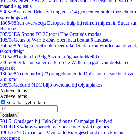
1
05/08
Nieuwe XBOX Game Pass titels voor de eerste helft van de
maand augustus
53
05/08
Van den Brink zet nog eens 14 gemeenten onder toezicht om
spreidingswet
18
05/08
Iran overweegt Europese hulp bij ruimen mijnen in Straat van
Hormuz
3
05/08
EA Sports FC 27 toont The Grounds-modus
1
05/08
Gears of War: E-Day open beta begint 6 augustus
36
05/08
Pentagon verbruikt meer raketten dan kan worden aangevuld,
tekort dreigt
21
05/08
Tanken in België wordt nóg aantrekkelijker
34
05/08
Dirk sluit supermarkt op de Wallen na golf van diefstal en
agressie
13
05/08
Nederlander (23) aangehouden in Duitsland na snelheid van
235 km/u
3
05/08
Gedurfd NEC blijft overeind bij Olympiakos
Actieve items
Actieve items
Scrollbar gebruiken
opslaan
7
01:54
Ontslagen bij Halo Studios na Campaign Evolved
7
01:47
PS5-doos waarschuwt voor einde fysieke games
19
01:37
NPO-manager Menno de Boer geschorst na dickpic in
groepsapp