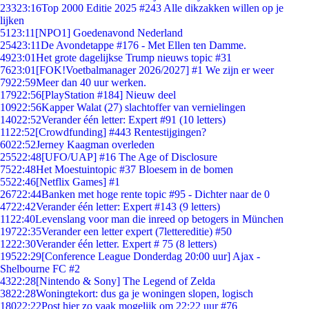
233
23:16
Top 2000 Editie 2025 #243 Alle dikzakken willen op je
lijken
51
23:11
[NPO1] Goedenavond Nederland
254
23:11
De Avondetappe #176 - Met Ellen ten Damme.
49
23:01
Het grote dagelijkse Trump nieuws topic #31
76
23:01
[FOK!Voetbalmanager 2026/2027] #1 We zijn er weer
79
22:59
Meer dan 40 uur werken.
179
22:56
[PlayStation #184] Nieuw deel
109
22:56
Kapper Walat (27) slachtoffer van vernielingen
140
22:52
Verander één letter: Expert #91 (10 letters)
11
22:52
[Crowdfunding] #443 Rentestijgingen?
60
22:52
Jerney Kaagman overleden
255
22:48
[UFO/UAP] #16 The Age of Disclosure
75
22:48
Het Moestuintopic #37 Bloesem in de bomen
55
22:46
[Netflix Games] #1
267
22:44
Banken met hoge rente topic #95 - Dichter naar de 0
47
22:42
Verander één letter: Expert #143 (9 letters)
11
22:40
Levenslang voor man die inreed op betogers in München
197
22:35
Verander een letter expert (7lettereditie) #50
12
22:30
Verander één letter. Expert # 75 (8 letters)
195
22:29
[Conference League Donderdag 20:00 uur] Ajax -
Shelbourne FC #2
43
22:28
[Nintendo & Sony] The Legend of Zelda
38
22:28
Woningtekort: dus ga je woningen slopen, logisch
180
22:22
Post hier zo vaak mogelijk om 22:22 uur #76