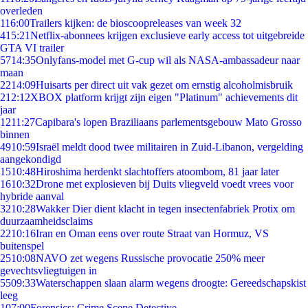
overleden
1
16:00
Trailers kijken: de bioscoopreleases van week 32
4
15:21
Netflix-abonnees krijgen exclusieve early access tot uitgebreide
GTA VI trailer
57
14:35
Onlyfans-model met G-cup wil als NASA-ambassadeur naar
maan
22
14:09
Huisarts per direct uit vak gezet om ernstig alcoholmisbruik
2
12:12
XBOX platform krijgt zijn eigen "Platinum" achievements dit
jaar
12
11:27
Capibara's lopen Braziliaans parlementsgebouw Mato Grosso
binnen
49
10:59
Israël meldt dood twee militairen in Zuid-Libanon, vergelding
aangekondigd
15
10:48
Hiroshima herdenkt slachtoffers atoombom, 81 jaar later
16
10:32
Drone met explosieven bij Duits vliegveld voedt vrees voor
hybride aanval
32
10:28
Wakker Dier dient klacht in tegen insectenfabriek Protix om
duurzaamheidsclaims
22
10:16
Iran en Oman eens over route Straat van Hormuz, VS
buitenspel
25
10:08
NAVO zet wegens Russische provocatie 250% meer
gevechtsvliegtuigen in
55
09:33
Waterschappen slaan alarm wegens droogte: Gereedschapskist
leeg
1
07:00
Forensics: Crime Scene Detective