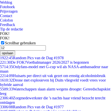
Weblog
Fotoboek
Prijsvragen
Contact
Colofon
Feedback
Tip de redactie
FOK!
FOK!
Scrollbar gebruiken
opslaan
19
22:45
Random Pics van de Dag #1978
2
21:30
De FOK!Voetbalmanager 2026/2027 is begonnen
57
14:35
Onlyfans-model met G-cup wil als NASA-ambassadeur naar
maan
22
14:09
Huisarts per direct uit vak gezet om ernstig alcoholmisbruik
16
10:32
Drone met explosieven bij Duits vliegveld voedt vrees voor
hybride aanval
55
09:33
Waterschappen slaan alarm wegens droogte: Gereedschapskist
leeg
23
06:40
Zorgmedewerkster die 's nachts haar vriend bezocht terecht
ontslagen
33
06/08
Random Pics van de Dag #1977