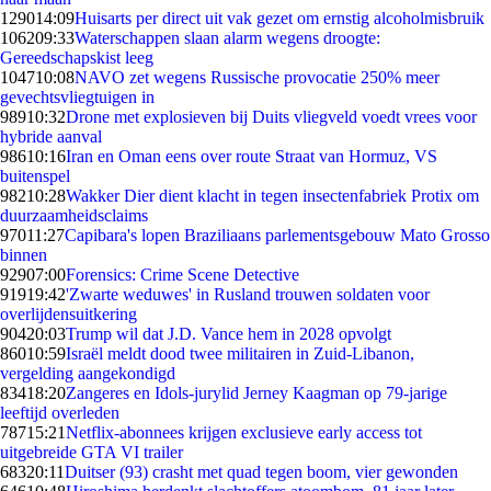
1290
14:09
Huisarts per direct uit vak gezet om ernstig alcoholmisbruik
1062
09:33
Waterschappen slaan alarm wegens droogte:
Gereedschapskist leeg
1047
10:08
NAVO zet wegens Russische provocatie 250% meer
gevechtsvliegtuigen in
989
10:32
Drone met explosieven bij Duits vliegveld voedt vrees voor
hybride aanval
986
10:16
Iran en Oman eens over route Straat van Hormuz, VS
buitenspel
982
10:28
Wakker Dier dient klacht in tegen insectenfabriek Protix om
duurzaamheidsclaims
970
11:27
Capibara's lopen Braziliaans parlementsgebouw Mato Grosso
binnen
929
07:00
Forensics: Crime Scene Detective
919
19:42
'Zwarte weduwes' in Rusland trouwen soldaten voor
overlijdensuitkering
904
20:03
Trump wil dat J.D. Vance hem in 2028 opvolgt
860
10:59
Israël meldt dood twee militairen in Zuid-Libanon,
vergelding aangekondigd
834
18:20
Zangeres en Idols-jurylid Jerney Kaagman op 79-jarige
leeftijd overleden
787
15:21
Netflix-abonnees krijgen exclusieve early access tot
uitgebreide GTA VI trailer
683
20:11
Duitser (93) crasht met quad tegen boom, vier gewonden