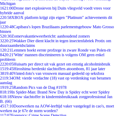
Michigan
16
21:00
Drone met explosieven bij Duits vliegveld voedt vrees voor
hybride aanval
2
20:58
XBOX platform krijgt zijn eigen "Platinum" achievements dit
jaar
12
20:48
Capibara's lopen Braziliaans parlementsgebouw Mato Grosso
binnen
5
20:30
Zomervakantieweerbericht: aanhoudend zomers
32
20:25
Wakker Dier dient klacht in tegen insectenfabriek Protix om
duurzaamheidsclaims
1
20:21
Lemmen boekt eerste profzege in zware Ronde van Polen-rit
84
20:21
'Witte' mannen discrimineren is volgens OM geen enkel
probleem
22
20:05
Huisarts per direct uit vak gezet om ernstig alcoholmisbruik
15
19:45
Hiroshima herdenkt slachtoffers atoombom, 81 jaar later
38
19:40
Vinted-foto's van vrouwen massaal gedeeld op seksfora
21
19:34
OM: vierde verdachte (18) vast op verdenking van beramen
aanslag
19
19:25
Random Pics van de Dag #1978
8
18:19
In Spider-Man: Brand New Day is Spidey echt weer Spidey
6
18:18
Nieuw slachtoffer in kindermisbruikzaak zorgprofessional Jan
B. (66)
45
17:10
Doorwerken na AOW-leeftijd vaker vastgelegd in cao's, moet
werken na je 67e de norm worden?
1
17:07
Forensics: Crime Scene Detective