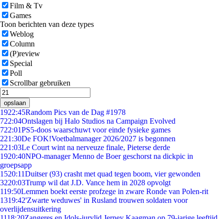
Film & Tv
Games
Toon berichten van deze types
Weblog
Column
(P)review
Special
Poll
Scrollbar gebruiken
opslaan
19
22:45
Random Pics van de Dag #1978
7
22:04
Ontslagen bij Halo Studios na Campaign Evolved
7
22:01
PS5-doos waarschuwt voor einde fysieke games
2
21:30
De FOK!Voetbalmanager 2026/2027 is begonnen
2
21:03
Le Court wint na nerveuze finale, Pieterse derde
19
20:40
NPO-manager Menno de Boer geschorst na dickpic in
groepsapp
15
20:11
Duitser (93) crasht met quad tegen boom, vier gewonden
32
20:03
Trump wil dat J.D. Vance hem in 2028 opvolgt
1
19:50
Lemmen boekt eerste profzege in zware Ronde van Polen-rit
13
19:42
'Zwarte weduwes' in Rusland trouwen soldaten voor
overlijdensuitkering
11
18:20
Zangeres en Idols-jurylid Jerney Kaagman op 79-jarige leeftijd