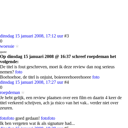
dinsdag 15 januari 2008, 17:12 uur
#3
0
woessie
quote:
Op dinsdag 15 januari 2008 @ 16:37 schreef roepdeman het
volgende:
De titel is fout geschreven, moet ik deze review dan nog serieus
nemen?
foto
Boehoehoe, de titel is onjuist, boieeeeehoeeehoeee
foto
dinsdag 15 januari 2008, 17:27 uur
#4
0
roepdeman
Je hebt gelijk, een review plaatsen over een film en daarin 4 keer de
titel verkeerd schrijven, ach ja risico van het vak.. verder niet over
zeuren.
foto
foto
goed gedaan!
foto
foto
Ik ben vergeten wat ik als signature had...