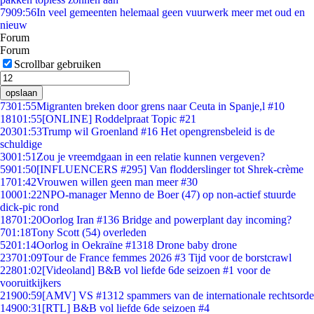
79
09:56
In veel gemeenten helemaal geen vuurwerk meer met oud en
nieuw
Forum
Forum
Scrollbar gebruiken
opslaan
73
01:55
Migranten breken door grens naar Ceuta in Spanje,l #10
181
01:55
[ONLINE] Roddelpraat Topic #21
203
01:53
Trump wil Groenland #16 Het opengrensbeleid is de
schuldige
30
01:51
Zou je vreemdgaan in een relatie kunnen vergeven?
59
01:50
[INFLUENCERS #295] Van flodderslinger tot Shrek-crème
17
01:42
Vrouwen willen geen man meer #30
100
01:22
NPO-manager Menno de Boer (47) op non-actief stuurde
dick-pic rond
187
01:20
Oorlog Iran #136 Bridge and powerplant day incoming?
7
01:18
Tony Scott (54) overleden
52
01:14
Oorlog in Oekraïne #1318 Drone baby drone
237
01:09
Tour de France femmes 2026 #3 Tijd voor de borstcrawl
228
01:02
[Videoland] B&B vol liefde 6de seizoen #1 voor de
vooruitkijkers
219
00:59
[AMV] VS #1312 spammers van de internationale rechtsorde
149
00:31
[RTL] B&B vol liefde 6de seizoen #4