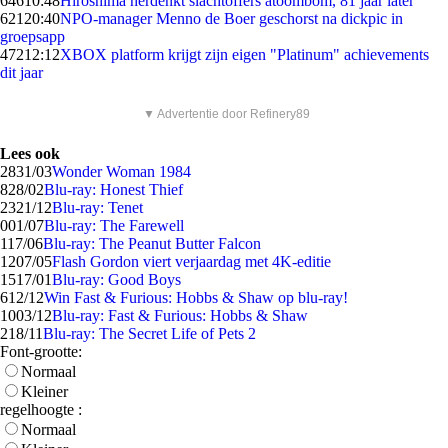
646
10:48
Hiroshima herdenkt slachtoffers atoombom, 81 jaar later
621
20:40
NPO-manager Menno de Boer geschorst na dickpic in
groepsapp
472
12:12
XBOX platform krijgt zijn eigen "Platinum" achievements
dit jaar
▼ Advertentie door Refinery89
Lees ook
28
31/03
Wonder Woman 1984
8
28/02
Blu-ray: Honest Thief
23
21/12
Blu-ray: Tenet
0
01/07
Blu-ray: The Farewell
1
17/06
Blu-ray: The Peanut Butter Falcon
12
07/05
Flash Gordon viert verjaardag met 4K-editie
15
17/01
Blu-ray: Good Boys
6
12/12
Win Fast & Furious: Hobbs & Shaw op blu-ray!
10
03/12
Blu-ray: Fast & Furious: Hobbs & Shaw
2
18/11
Blu-ray: The Secret Life of Pets 2
Font-grootte:
Normaal
Kleiner
regelhoogte :
Normaal