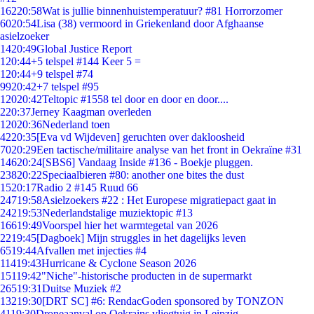
162
20:58
Wat is jullie binnenhuistemperatuur? #81 Horrorzomer
60
20:54
Lisa (38) vermoord in Griekenland door Afghaanse
asielzoeker
14
20:49
Global Justice Report
1
20:44
+5 telspel #144 Keer 5 =
1
20:44
+9 telspel #74
99
20:42
+7 telspel #95
120
20:42
Teltopic #1558 tel door en door en door....
2
20:37
Jerney Kaagman overleden
120
20:36
Nederland toen
42
20:35
[Eva vd Wijdeven] geruchten over dakloosheid
70
20:29
Een tactische/militaire analyse van het front in Oekraïne #31
146
20:24
[SBS6] Vandaag Inside #136 - Boekje pluggen.
238
20:22
Speciaalbieren #80: another one bites the dust
15
20:17
Radio 2 #145 Ruud 66
247
19:58
Asielzoekers #22 : Het Europese migratiepact gaat in
242
19:53
Nederlandstalige muziektopic #13
166
19:49
Voorspel hier het warmtegetal van 2026
22
19:45
[Dagboek] Mijn struggles in het dagelijks leven
65
19:44
Afvallen met injecties #4
114
19:43
Hurricane & Cyclone Season 2026
151
19:42
"Niche"-historische producten in de supermarkt
265
19:31
Duitse Muziek #2
132
19:30
[DRT SC] #6: RendacGoden sponsored by TONZON
41
19:30
Droneaanval op Oekrains vliegtuig in Leipzig