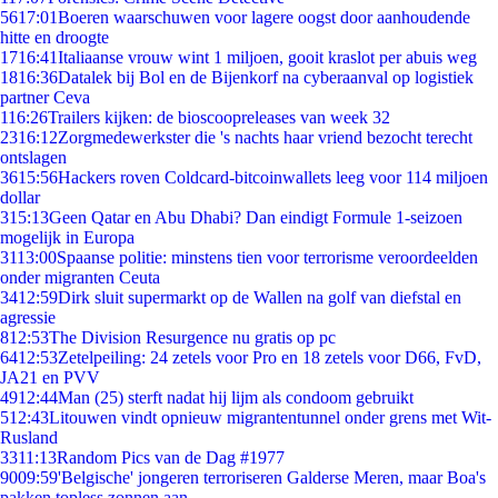
56
17:01
Boeren waarschuwen voor lagere oogst door aanhoudende
hitte en droogte
17
16:41
Italiaanse vrouw wint 1 miljoen, gooit kraslot per abuis weg
18
16:36
Datalek bij Bol en de Bijenkorf na cyberaanval op logistiek
partner Ceva
1
16:26
Trailers kijken: de bioscoopreleases van week 32
23
16:12
Zorgmedewerkster die 's nachts haar vriend bezocht terecht
ontslagen
36
15:56
Hackers roven Coldcard-bitcoinwallets leeg voor 114 miljoen
dollar
3
15:13
Geen Qatar en Abu Dhabi? Dan eindigt Formule 1-seizoen
mogelijk in Europa
31
13:00
Spaanse politie: minstens tien voor terrorisme veroordeelden
onder migranten Ceuta
34
12:59
Dirk sluit supermarkt op de Wallen na golf van diefstal en
agressie
8
12:53
The Division Resurgence nu gratis op pc
64
12:53
Zetelpeiling: 24 zetels voor Pro en 18 zetels voor D66, FvD,
JA21 en PVV
49
12:44
Man (25) sterft nadat hij lijm als condoom gebruikt
5
12:43
Litouwen vindt opnieuw migrantentunnel onder grens met Wit-
Rusland
33
11:13
Random Pics van de Dag #1977
90
09:59
'Belgische' jongeren terroriseren Galderse Meren, maar Boa's
pakken topless zonnen aan