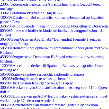
23
06:40
Zorgmedewerkster die 's nachts haar vriend bezocht terecht
ontslagen
33
06/08
Random Pics van de Dag #1977
18
05/08
Datalek bij Bol en de Bijenkorf na cyberaanval op logistiek
partner Ceva
34
05/08
Kind overleden na aanrijding door AH-bestelbus in Dordrecht
6
05/08
Nieuw slachtoffer in kindermisbruikzaak zorgprofessional Jan
B. (66)
3
05/08
Geen Qatar en Abu Dhabi? Dan eindigt Formule 1-seizoen
mogelijk in Europa
5
05/08
Litouwen vindt opnieuw migrantentunnel onder grens met Wit-
Rusland
45
05/08
Progressieve Democraat El-Sayed wint nipt voorverkiezing
Michigan
12
05/08
Accell, moederbedrijf Sparta en Batavus, vraagt uitstel van
betaling aan
5
05/08
Zomervakantieweerbericht: aanhoudend zomers
1
05/08
Vollering de sterkste na lastige heuvelrit
8
05/08
The Division Resurgence nu gratis op pc
36
05/08
Hackers roven Coldcard-bitcoinwallets leeg voor 114 miljoen
dollar
45
05/08
Doorwerken na AOW-leeftijd vaker vastgelegd in cao's, moet
werken na je 67e de norm worden?
38
05/08
Vinted-foto's van vrouwen massaal gedeeld op seksfora