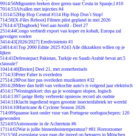
99
14:56
Migranten breken door grens naar Ceuta in Spanje,l #10
70
14:53
Afvallen met injecties #4
131
14:52
Hip Hop Central #114 Hip Hop Don´t Stop!
7
14:50
[X-Files Reboot] Filmen pilot gepland in mei 2026
276
14:47
[Dagboek] Veel aan hoofd - Deel 27
25
14:44
Congo verbiedt export van koper en kobalt, Europa zal
gevolgen voelen
34
14:43
[2026/2027] Eredivisietoto #1
240
14:41
Top 2000 Editie 2025 #243 Alle dikzakken willen op je
lijken
5
14:41
Defensiepact Pakistan, Turkije en Saudi-Arabië bevat art.5
clausule?
104
14:40
[Breien] Deel 21, met zomerbreisels
17
14:33
Peter Faber is overleden
275
14:28
Post hier pas overleden muzikanten #32
20
14:28
Meer dan helft van verkochte auto's is volgend jaar elektrisch
45
14:17
Woningtekort: dus ga je woningen slopen, logisch
14
14:13
97-jarige Betty verbreekt opnieuw record als oudste
34
14:11
Klacht ingediend tegen grootste insectenfabriek ter wereld
116
14:10
Hurricane & Cyclone Season 2026
7
14:09
Spaanse kust onder vuur van Portugese oorlogsschepen: 120
gewonden
32
14:03
Astronomie in de Achtertuin #6
171
14:02
Wat is jullie binnenhuistemperatuur? #81 Horrorzomer
25
13:56
Levenslang voor man die inreed op betogers in München