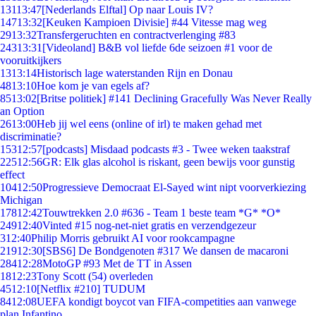
131
13:47
[Nederlands Elftal] Op naar Louis IV?
147
13:32
[Keuken Kampioen Divisie] #44 Vitesse mag weg
29
13:32
Transfergeruchten en contractverlenging #83
243
13:31
[Videoland] B&B vol liefde 6de seizoen #1 voor de
vooruitkijkers
13
13:14
Historisch lage waterstanden Rijn en Donau
48
13:10
Hoe kom je van egels af?
85
13:02
[Britse politiek] #141 Declining Gracefully Was Never Really
an Option
26
13:00
Heb jij wel eens (online of irl) te maken gehad met
discriminatie?
153
12:57
[podcasts] Misdaad podcasts #3 - Twee weken taakstraf
225
12:56
GR: Elk glas alcohol is riskant, geen bewijs voor gunstig
effect
104
12:50
Progressieve Democraat El-Sayed wint nipt voorverkiezing
Michigan
178
12:42
Touwtrekken 2.0 #636 - Team 1 beste team *G* *O*
249
12:40
Vinted #15 nog-net-niet gratis en verzendgezeur
3
12:40
Philip Morris gebruikt AI voor rookcampagne
219
12:30
[SBS6] De Bondgenoten #317 We dansen de macaroni
284
12:28
MotoGP #93 Met de TT in Assen
18
12:23
Tony Scott (54) overleden
45
12:10
[Netflix #210] TUDUM
84
12:08
UEFA kondigt boycot van FIFA-competities aan vanwege
plan Infantino