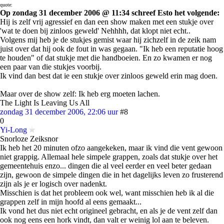
quote:
Op zondag 31 december 2006 @ 11:34 schreef Esto het volgende:
Hij is zelf vrij agressief en dan een show maken met een stukje over
'wat te doen bij zinloos geweld' Nehhhh, dat klopt niet echt..
Volgens mij heb je de stukjes gemist waar hij zichzelf in de zeik nam
juist over dat hij ook de fout in was gegaan. "Ik heb een reputatie hoog
te houden" of dat stukje met die handboeien. En zo kwamen er nog
een paar van die stukjes voorbij.
Ik vind dan best dat ie een stukje over zinloos geweld erin mag doen.
Maar over de show zelf: Ik heb erg moeten lachen.
The Light Is Leaving Us All
zondag 31 december 2006, 22:06 uur
#8
0
Yi-Long
Snorloze Zeiksnor
Ik heb het 20 minuten ofzo aangekeken, maar ik vind die vent gewoon
niet grappig. Allemaal hele simpele grappen, zoals dat stukje over het
gemeentehuis enzo... dingen die al veel eerder en veel beter gedaan
zijn, gewoon de simpele dingen die in het dagelijks leven zo frusterend
zijn als je er logisch over nadenkt.
Misschien is dat het probleem ook wel, want misschien heb ik al die
grappen zelf in mijn hoofd al eens gemaakt...
Ik vond het dus niet echt origineel gebracht, en als je de vent zelf dan
ook nog eens een hork vindt, dan valt er weinig lol aan te beleven.