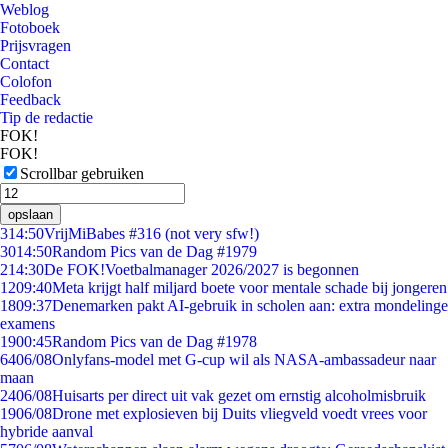
Weblog
Fotoboek
Prijsvragen
Contact
Colofon
Feedback
Tip de redactie
FOK!
FOK!
Scrollbar gebruiken
opslaan
3
14:50
VrijMiBabes #316 (not very sfw!)
30
14:50
Random Pics van de Dag #1979
2
14:30
De FOK!Voetbalmanager 2026/2027 is begonnen
12
09:40
Meta krijgt half miljard boete voor mentale schade bij jongeren
18
09:37
Denemarken pakt AI-gebruik in scholen aan: extra mondelinge
examens
19
00:45
Random Pics van de Dag #1978
64
06/08
Onlyfans-model met G-cup wil als NASA-ambassadeur naar
maan
24
06/08
Huisarts per direct uit vak gezet om ernstig alcoholmisbruik
19
06/08
Drone met explosieven bij Duits vliegveld voedt vrees voor
hybride aanval