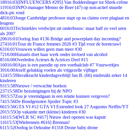
189
16:03
[INFLUENCERS #295] Van flodderslinger tot Shrek-crème
119
16:03
NPO-manager Menno de Boer (47) op non-actief stuurde
dick-pic rond
48
16:03
Jonge Cambridge professor stapt op na claims over plagiaat en
leugens
60
16:03
Techniekles verdwijnt uit onderbouw: maar half zo veel uren
als 2007
206
16:01
Oorlog Iran #136 Bridge and powerplant day incoming?
274
16:01
Tour de France femmes 2026 #3 Tijd voor de borstcrawl
63
16:01
Vrouwen willen geen man meer #30
72
16:00
Huisarts doet haar werk onder invloed van alcohol
85
16:00
Overleden Acteurs & Actrices Deel #15
160
16:00
Ajax is een parodie op een voetbalclub #7 Vuurwerkjes
39
16:00
Jezelf gelukkig voelen als vrijgezelle vijftiger
124
15:59
Invalkracht kinderdagverblijf Jan B. (66) misbruikt zeker 14
kinderen
93
15:58
Nieuwe / verwachte boeken
237
15:58
De bezuinigingen bij de NPO
39
15:57
Zou je vreemdgaan in een relatie kunnen vergeven?
74
15:56
De Bondgenoten Spoiler Topic #3
66
15:56
GTA VI #12 GTA VI Extended look 27 Augustus Netflix/YT
20
15:55
Op vakantie met (kleine) kinderen #30
141
15:54
[WLR SC #417] Nieuw deel openen was kaputt
116
15:53
[Wielrennen #616] Brennan!
61
15:52
Oorlog in Oekraïne #1318 Drone baby drone