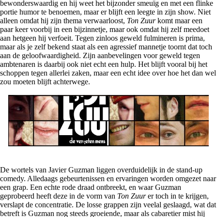
bewonderswaardig en hij weet het bijzonder smeuïg en met een flinke
portie humor te benoemen, maar er blijft een leegte in zijn show. Niet
alleen omdat hij zijn thema verwaarloost,
Ton Zuur
komt maar een
paar keer voorbij in een bijzinnetje, maar ook omdat hij zelf meedoet
aan hetgeen hij verfoeit. Tegen zinloos geweld fulmineren is prima,
maar als je zelf bekend staat als een agressief mannetje toornt dat toch
aan de geloofwaardigheid. Zijn aanbevelingen voor geweld tegen
ambtenaren is daarbij ook niet echt een hulp. Het blijft vooral bij het
schoppen tegen allerlei zaken, maar een echt idee over hoe het dan wel
zou moeten blijft achterwege.
De wortels van Javier Guzman liggen overduidelijk in de stand-up
comedy. Alledaags gebeurtenissen en ervaringen worden omgezet naar
een grap. Een echte rode draad ontbreekt, en waar Guzman
geprobeerd heeft deze in de vorm van
Ton Zuur
er toch in te krijgen,
verslapt de concentratie. De losse grappen zijn veelal geslaagd, wat dat
betreft is Guzman nog steeds groeiende, maar als cabaretier mist hij