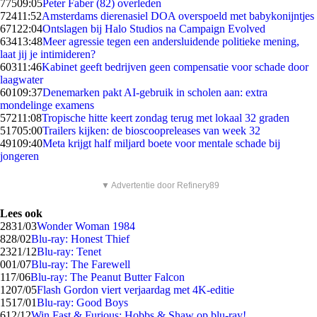
775
09:05
Peter Faber (82) overleden
724
11:52
Amsterdams dierenasiel DOA overspoeld met babykonijntjes
671
22:04
Ontslagen bij Halo Studios na Campaign Evolved
634
13:48
Meer agressie tegen een andersluidende politieke mening,
laat jij je intimideren?
603
11:46
Kabinet geeft bedrijven geen compensatie voor schade door
laagwater
601
09:37
Denemarken pakt AI-gebruik in scholen aan: extra
mondelinge examens
572
11:08
Tropische hitte keert zondag terug met lokaal 32 graden
517
05:00
Trailers kijken: de bioscoopreleases van week 32
491
09:40
Meta krijgt half miljard boete voor mentale schade bij
jongeren
▼ Advertentie door Refinery89
Lees ook
28
31/03
Wonder Woman 1984
8
28/02
Blu-ray: Honest Thief
23
21/12
Blu-ray: Tenet
0
01/07
Blu-ray: The Farewell
1
17/06
Blu-ray: The Peanut Butter Falcon
12
07/05
Flash Gordon viert verjaardag met 4K-editie
15
17/01
Blu-ray: Good Boys
6
12/12
Win Fast & Furious: Hobbs & Shaw op blu-ray!