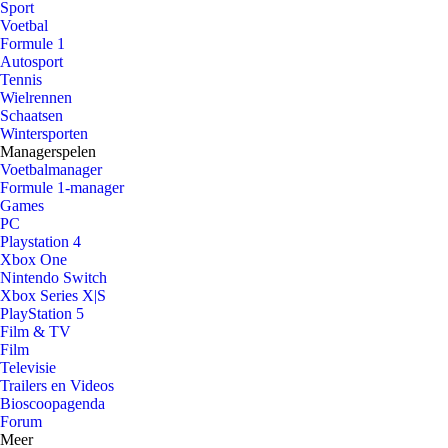
Sport
Voetbal
Formule 1
Autosport
Tennis
Wielrennen
Schaatsen
Wintersporten
Managerspelen
Voetbalmanager
Formule 1-manager
Games
PC
Playstation 4
Xbox One
Nintendo Switch
Xbox Series X|S
PlayStation 5
Film & TV
Film
Televisie
Trailers en Videos
Bioscoopagenda
Forum
Meer