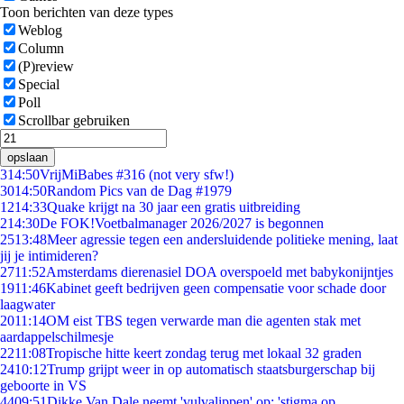
Toon berichten van deze types
Weblog
Column
(P)review
Special
Poll
Scrollbar gebruiken
opslaan
3
14:50
VrijMiBabes #316 (not very sfw!)
30
14:50
Random Pics van de Dag #1979
12
14:33
Quake krijgt na 30 jaar een gratis uitbreiding
2
14:30
De FOK!Voetbalmanager 2026/2027 is begonnen
25
13:48
Meer agressie tegen een andersluidende politieke mening, laat
jij je intimideren?
27
11:52
Amsterdams dierenasiel DOA overspoeld met babykonijntjes
19
11:46
Kabinet geeft bedrijven geen compensatie voor schade door
laagwater
20
11:14
OM eist TBS tegen verwarde man die agenten stak met
aardappelschilmesje
22
11:08
Tropische hitte keert zondag terug met lokaal 32 graden
24
10:12
Trump grijpt weer in op automatisch staatsburgerschap bij
geboorte in VS
44
09:51
Dikke Van Dale neemt 'vulvalippen' op: 'stigma op