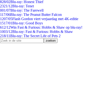
8
28/02
Blu-ray: Honest Thief
23
21/12
Blu-ray: Tenet
0
01/07
Blu-ray: The Farewell
1
17/06
Blu-ray: The Peanut Butter Falcon
12
07/05
Flash Gordon viert verjaardag met 4K-editie
15
17/01
Blu-ray: Good Boys
6
12/12
Win Fast & Furious: Hobbs & Shaw op blu-ray!
10
03/12
Blu-ray: Fast & Furious: Hobbs & Shaw
2
18/11
Blu-ray: The Secret Life of Pets 2