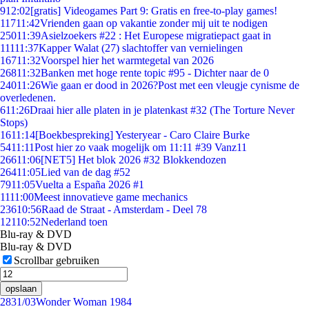
9
12:02
[gratis] Videogames Part 9: Gratis en free-to-play games!
117
11:42
Vrienden gaan op vakantie zonder mij uit te nodigen
250
11:39
Asielzoekers #22 : Het Europese migratiepact gaat in
111
11:37
Kapper Walat (27) slachtoffer van vernielingen
167
11:32
Voorspel hier het warmtegetal van 2026
268
11:32
Banken met hoge rente topic #95 - Dichter naar de 0
240
11:26
Wie gaan er dood in 2026?Post met een vleugje cynisme de
overledenen.
6
11:26
Draai hier alle platen in je platenkast #32 (The Torture Never
Stops)
16
11:14
[Boekbespreking] Yesteryear - Caro Claire Burke
54
11:11
Post hier zo vaak mogelijk om 11:11 #39 Vanz11
266
11:06
[NET5] Het blok 2026 #32 Blokkendozen
264
11:05
Lied van de dag #52
79
11:05
Vuelta a España 2026 #1
11
11:00
Meest innovatieve game mechanics
236
10:56
Raad de Straat - Amsterdam - Deel 78
121
10:52
Nederland toen
Blu-ray & DVD
Blu-ray & DVD
Scrollbar gebruiken
opslaan
28
31/03
Wonder Woman 1984