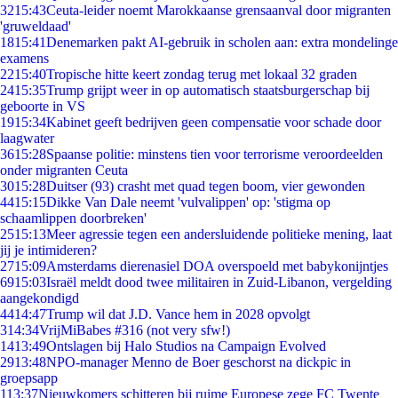
32
15:43
Ceuta-leider noemt Marokkaanse grensaanval door migranten
'gruweldaad'
18
15:41
Denemarken pakt AI-gebruik in scholen aan: extra mondelinge
examens
22
15:40
Tropische hitte keert zondag terug met lokaal 32 graden
24
15:35
Trump grijpt weer in op automatisch staatsburgerschap bij
geboorte in VS
19
15:34
Kabinet geeft bedrijven geen compensatie voor schade door
laagwater
36
15:28
Spaanse politie: minstens tien voor terrorisme veroordeelden
onder migranten Ceuta
30
15:28
Duitser (93) crasht met quad tegen boom, vier gewonden
44
15:15
Dikke Van Dale neemt 'vulvalippen' op: 'stigma op
schaamlippen doorbreken'
25
15:13
Meer agressie tegen een andersluidende politieke mening, laat
jij je intimideren?
27
15:09
Amsterdams dierenasiel DOA overspoeld met babykonijntjes
69
15:03
Israël meldt dood twee militairen in Zuid-Libanon, vergelding
aangekondigd
44
14:47
Trump wil dat J.D. Vance hem in 2028 opvolgt
3
14:34
VrijMiBabes #316 (not very sfw!)
14
13:49
Ontslagen bij Halo Studios na Campaign Evolved
29
13:48
NPO-manager Menno de Boer geschorst na dickpic in
groepsapp
1
13:37
Nieuwkomers schitteren bij ruime Europese zege FC Twente