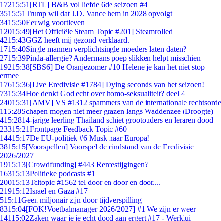
172
15:51
[RTL] B&B vol liefde 6de seizoen #4
35
15:51
Trump wil dat J.D. Vance hem in 2028 opvolgt
34
15:50
Eeuwig voortleven
120
15:49
[Het Officiële Steam Topic #201] Steamrolled
42
15:43
GGZ heeft mij gezond verklaard.
17
15:40
Single mannen verplichtsingle moeders laten daten?
27
15:39
Pinda-allergie? Andermans poep slikken helpt misschien
192
15:38
[SBS6] De Oranjezomer #10 Helene je kan het niet stop
ermee
176
15:36
[Live Eredivisie #1784] Dying seconds van het seizoen!
73
15:34
Hoe denkt God echt over homo-seksualiteit? deel 4
240
15:31
[AMV] VS #1312 spammers van de internationale rechtsorde
1
15:28
Schapen mogen niet meer grazen langs Waddenzee (Droogte)
4
15:28
14-jarige leerling Thailand schiet grootouders en leraren dood
233
15:21
Frontpage Feedback Topic #60
144
15:17
De EU-politiek #6 Musk naar Europa!
38
15:15
[Voorspellen] Voorspel de eindstand van de Eredivisie
2026/2027
19
15:13
[Crowdfunding] #443 Rentestijgingen?
163
15:13
Politieke podcasts #1
200
15:13
Teltopic #1562 tel door en door en door....
219
15:12
Israel en Gaza #17
5
15:11
Geen miljonair zijn door tijdverspilling
83
15:04
[FOK!Voetbalmanager 2026/2027] #1 We zijn er weer
141
15:02
Zaken waar je je echt dood aan ergert #17 - Werklui