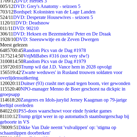
17
09/12
DVD: Heroes 3
0
05/12
DVD: Grey's Anatomy - seizoen 5
7
03/12
Bordspel: Kolonisten van de Lage Landen
5
24/11
DVD: Desperate Housewives - seizoen 5
11
20/11
DVD: Deadsnow
0
11/11
DVD: 90210
3
06/11
DVD: Heksen en Bezemstelen/ Peter en De Draak
19
28/10
DVD: Sneeuwwitje en de Zeven Dwergen
Meest gelezen
64857
00:45
Random Pics van de Dag #1978
31752
14:50
VrijMiBabes #316 (not very sfw!)
31008
14:50
Random Pics van de Dag #1979
1597
20:03
Trump wil dat J.D. Vance hem in 2028 opvolgt
1565
19:42
'Zwarte weduwes' in Rusland trouwen soldaten voor
overlijdensuitkering
1200
20:11
Duitser (93) crasht met quad tegen boom, vier gewonden
1155
20:40
NPO-manager Menno de Boer geschorst na dickpic in
groepsapp
1146
18:20
Zangeres en Idols-jurylid Jerney Kaagman op 79-jarige
leeftijd overleden
840
22:01
PS5-doos waarschuwt voor einde fysieke games
811
10:12
Trump grijpt weer in op automatisch staatsburgerschap bij
geboorte in VS
780
09:51
Dikke Van Dale neemt 'vulvalippen' op: 'stigma op
schaamlippen doorbreken'