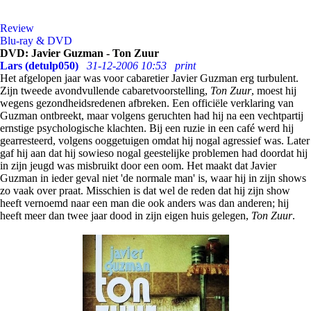
Review
Blu-ray & DVD
DVD: Javier Guzman - Ton Zuur
Lars (detulp050)
31-12-2006 10:53
print
Het afgelopen jaar was voor cabaretier Javier Guzman erg turbulent.
Zijn tweede avondvullende cabaretvoorstelling,
Ton Zuur
, moest hij
wegens gezondheidsredenen afbreken. Een officiële verklaring van
Guzman ontbreekt, maar volgens geruchten had hij na een vechtpartij
ernstige psychologische klachten. Bij een ruzie in een café werd hij
gearresteerd, volgens ooggetuigen omdat hij nogal agressief was. Later
gaf hij aan dat hij sowieso nogal geestelijke problemen had doordat hij
in zijn jeugd was misbruikt door een oom. Het maakt dat Javier
Guzman in ieder geval niet 'de normale man' is, waar hij in zijn shows
zo vaak over praat. Misschien is dat wel de reden dat hij zijn show
heeft vernoemd naar een man die ook anders was dan anderen; hij
heeft meer dan twee jaar dood in zijn eigen huis gelegen,
Ton Zuur
.