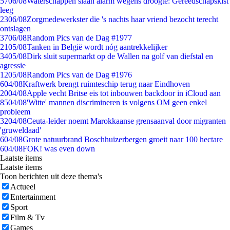
57
06/08
Waterschappen slaan alarm wegens droogte: Gereedschapskist
leeg
23
06/08
Zorgmedewerkster die 's nachts haar vriend bezocht terecht
ontslagen
37
06/08
Random Pics van de Dag #1977
21
05/08
Tanken in België wordt nóg aantrekkelijker
34
05/08
Dirk sluit supermarkt op de Wallen na golf van diefstal en
agressie
12
05/08
Random Pics van de Dag #1976
6
04/08
Kraftwerk brengt ruimteschip terug naar Eindhoven
20
04/08
Apple vecht Britse eis tot inbouwen backdoor in iCloud aan
85
04/08
'Witte' mannen discrimineren is volgens OM geen enkel
probleem
32
04/08
Ceuta-leider noemt Marokkaanse grensaanval door migranten
'gruweldaad'
6
04/08
Grote natuurbrand Boschhuizerbergen groeit naar 100 hectare
6
04/08
FOK! was even down
Laatste items
Laatste items
Toon berichten uit deze thema's
Actueel
Entertainment
Sport
Film & Tv
Games