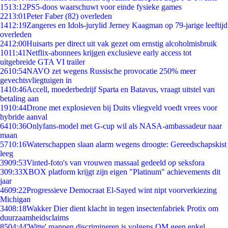
15
13:12
PS5-doos waarschuwt voor einde fysieke games
22
13:01
Peter Faber (82) overleden
14
12:19
Zangeres en Idols-jurylid Jerney Kaagman op 79-jarige leeftijd
overleden
24
12:00
Huisarts per direct uit vak gezet om ernstig alcoholmisbruik
10
11:41
Netflix-abonnees krijgen exclusieve early access tot
uitgebreide GTA VI trailer
26
10:54
NAVO zet wegens Russische provocatie 250% meer
gevechtsvliegtuigen in
14
10:46
Accell, moederbedrijf Sparta en Batavus, vraagt uitstel van
betaling aan
19
10:44
Drone met explosieven bij Duits vliegveld voedt vrees voor
hybride aanval
64
10:36
Onlyfans-model met G-cup wil als NASA-ambassadeur naar
maan
57
10:16
Waterschappen slaan alarm wegens droogte: Gereedschapskist
leeg
39
09:53
Vinted-foto's van vrouwen massaal gedeeld op seksfora
3
09:33
XBOX platform krijgt zijn eigen "Platinum" achievements dit
jaar
46
09:22
Progressieve Democraat El-Sayed wint nipt voorverkiezing
Michigan
34
08:18
Wakker Dier dient klacht in tegen insectenfabriek Protix om
duurzaamheidsclaims
85
04:44
'Witte' mannen discrimineren is volgens OM geen enkel