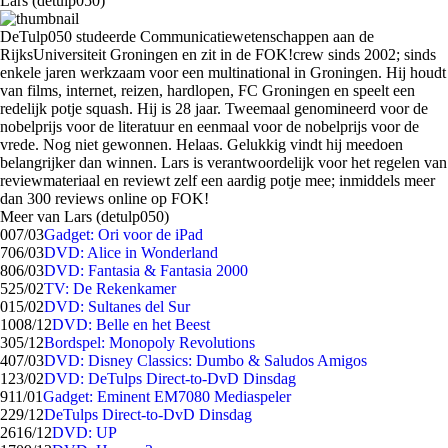
Lars (detulp050)
DeTulp050 studeerde Communicatiewetenschappen aan de
RijksUniversiteit Groningen en zit in de FOK!crew sinds 2002; sinds
enkele jaren werkzaam voor een multinational in Groningen. Hij houdt
van films, internet, reizen, hardlopen, FC Groningen en speelt een
redelijk potje squash. Hij is 28 jaar. Tweemaal genomineerd voor de
nobelprijs voor de literatuur en eenmaal voor de nobelprijs voor de
vrede. Nog niet gewonnen. Helaas. Gelukkig vindt hij meedoen
belangrijker dan winnen. Lars is verantwoordelijk voor het regelen van
reviewmateriaal en reviewt zelf een aardig potje mee; inmiddels meer
dan 300 reviews online op FOK!
Meer van Lars (detulp050)
0
07/03
Gadget: Ori voor de iPad
7
06/03
DVD: Alice in Wonderland
8
06/03
DVD: Fantasia & Fantasia 2000
5
25/02
TV: De Rekenkamer
0
15/02
DVD: Sultanes del Sur
10
08/12
DVD: Belle en het Beest
3
05/12
Bordspel: Monopoly Revolutions
4
07/03
DVD: Disney Classics: Dumbo & Saludos Amigos
1
23/02
DVD: DeTulps Direct-to-DvD Dinsdag
9
11/01
Gadget: Eminent EM7080 Mediaspeler
2
29/12
DeTulps Direct-to-DvD Dinsdag
26
16/12
DVD: UP