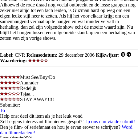
Alhoewel de rode draad nog veelal ontbreekt en de losse grappen nog
zeker niet altijd tot een lach leiden, is Guzman hard op weg om een
eigen leuke stijl neer te zetten. Als hij het voor elkaar krijgt om een
samenhangend verhaal op te hangen en wat minder vervalt in
herhaling, dan zal zijn volgende show echt de moeite waard zijn. Nu
blijft het hangen tussen een uitgebreide stand-up en een herhaling van
zetten van zijn vorige shows.
Label:
CNR
Releasedatum:
29 december 2006
Kijkwijzer:
Waardering:
Must See/Buy/Do
Aanrader
Redelijk
Tsjaa...
STAY AWAY!!!!
Submitter:
16
Help ons; deel dit item als je het leuk vond
Zelf ergens interessant filmnieuws gespot?
Tip ons dan via de submit!
Ben je film- of seriefanaat en hou je ervan erover te schrijven?
Word
dan filmredacteur!