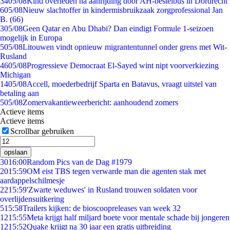
34
05/08
Kind overleden na aanrijding door AH-bestelbus in Dordrecht
6
05/08
Nieuw slachtoffer in kindermisbruikzaak zorgprofessional Jan
B. (66)
3
05/08
Geen Qatar en Abu Dhabi? Dan eindigt Formule 1-seizoen
mogelijk in Europa
5
05/08
Litouwen vindt opnieuw migrantentunnel onder grens met Wit-
Rusland
46
05/08
Progressieve Democraat El-Sayed wint nipt voorverkiezing
Michigan
14
05/08
Accell, moederbedrijf Sparta en Batavus, vraagt uitstel van
betaling aan
5
05/08
Zomervakantieweerbericht: aanhoudend zomers
Actieve items
Actieve items
Scrollbar gebruiken
opslaan
30
16:00
Random Pics van de Dag #1979
20
15:59
OM eist TBS tegen verwarde man die agenten stak met
aardappelschilmesje
22
15:59
'Zwarte weduwes' in Rusland trouwen soldaten voor
overlijdensuitkering
5
15:58
Trailers kijken: de bioscoopreleases van week 32
12
15:55
Meta krijgt half miljard boete voor mentale schade bij jongeren
12
15:52
Quake krijgt na 30 jaar een gratis uitbreiding