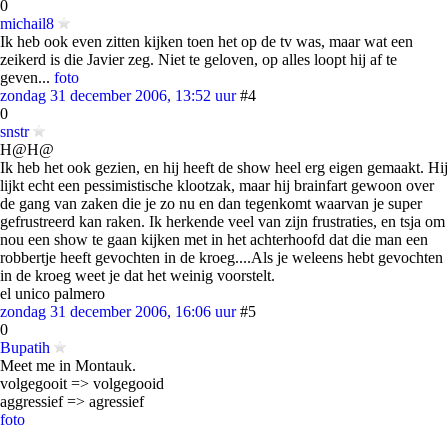
0
michail8
Ik heb ook even zitten kijken toen het op de tv was, maar wat een
zeikerd is die Javier zeg. Niet te geloven, op alles loopt hij af te
geven...
foto
zondag 31 december 2006, 13:52 uur
#4
0
snstr
H@H@
Ik heb het ook gezien, en hij heeft de show heel erg eigen gemaakt. Hij
lijkt echt een pessimistische klootzak, maar hij brainfart gewoon over
de gang van zaken die je zo nu en dan tegenkomt waarvan je super
gefrustreerd kan raken. Ik herkende veel van zijn frustraties, en tsja om
nou een show te gaan kijken met in het achterhoofd dat die man een
robbertje heeft gevochten in de kroeg....Als je weleens hebt gevochten
in de kroeg weet je dat het weinig voorstelt.
el unico palmero
zondag 31 december 2006, 16:06 uur
#5
0
Bupatih
Meet me in Montauk.
volgegooit => volgegooid
aggressief => agressief
foto