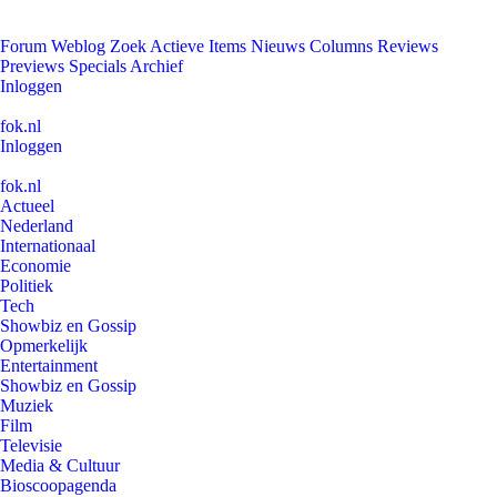
Forum
Weblog
Zoek
Actieve Items
Nieuws
Columns
Reviews
Previews
Specials
Archief
Inloggen
fok.nl
Inloggen
fok.nl
Actueel
Nederland
Internationaal
Economie
Politiek
Tech
Showbiz en Gossip
Opmerkelijk
Entertainment
Showbiz en Gossip
Muziek
Film
Televisie
Media & Cultuur
Bioscoopagenda