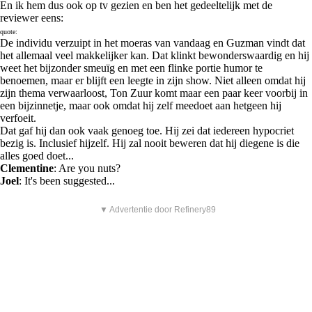
En ik hem dus ook op tv gezien en ben het gedeeltelijk met de
reviewer eens:
quote:
De individu verzuipt in het moeras van vandaag en Guzman vindt dat
het allemaal veel makkelijker kan. Dat klinkt bewonderswaardig en hij
weet het bijzonder smeuïg en met een flinke portie humor te
benoemen, maar er blijft een leegte in zijn show. Niet alleen omdat hij
zijn thema verwaarloost, Ton Zuur komt maar een paar keer voorbij in
een bijzinnetje, maar ook omdat hij zelf meedoet aan hetgeen hij
verfoeit.
Dat gaf hij dan ook vaak genoeg toe. Hij zei dat iedereen hypocriet
bezig is. Inclusief hijzelf. Hij zal nooit beweren dat hij diegene is die
alles goed doet...
Clementine
: Are you nuts?
Joel
: It's been suggested...
▼ Advertentie door Refinery89