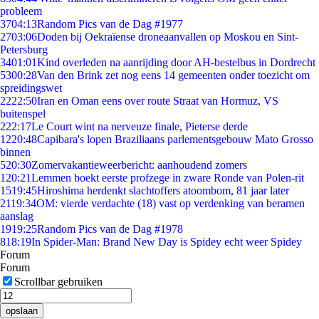
probleem
37
04:13
Random Pics van de Dag #1977
27
03:06
Doden bij Oekraïense droneaanvallen op Moskou en Sint-
Petersburg
34
01:01
Kind overleden na aanrijding door AH-bestelbus in Dordrecht
53
00:28
Van den Brink zet nog eens 14 gemeenten onder toezicht om
spreidingswet
22
22:50
Iran en Oman eens over route Straat van Hormuz, VS
buitenspel
2
22:17
Le Court wint na nerveuze finale, Pieterse derde
12
20:48
Capibara's lopen Braziliaans parlementsgebouw Mato Grosso
binnen
5
20:30
Zomervakantieweerbericht: aanhoudend zomers
1
20:21
Lemmen boekt eerste profzege in zware Ronde van Polen-rit
15
19:45
Hiroshima herdenkt slachtoffers atoombom, 81 jaar later
21
19:34
OM: vierde verdachte (18) vast op verdenking van beramen
aanslag
19
19:25
Random Pics van de Dag #1978
8
18:19
In Spider-Man: Brand New Day is Spidey echt weer Spidey
Forum
Forum
Scrollbar gebruiken
opslaan