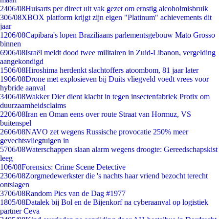
24
06/08
Huisarts per direct uit vak gezet om ernstig alcoholmisbruik
3
06/08
XBOX platform krijgt zijn eigen "Platinum" achievements dit
jaar
12
06/08
Capibara's lopen Braziliaans parlementsgebouw Mato Grosso
binnen
69
06/08
Israël meldt dood twee militairen in Zuid-Libanon, vergelding
aangekondigd
15
06/08
Hiroshima herdenkt slachtoffers atoombom, 81 jaar later
19
06/08
Drone met explosieven bij Duits vliegveld voedt vrees voor
hybride aanval
34
06/08
Wakker Dier dient klacht in tegen insectenfabriek Protix om
duurzaamheidsclaims
22
06/08
Iran en Oman eens over route Straat van Hormuz, VS
buitenspel
26
06/08
NAVO zet wegens Russische provocatie 250% meer
gevechtsvliegtuigen in
57
06/08
Waterschappen slaan alarm wegens droogte: Gereedschapskist
leeg
1
06/08
Forensics: Crime Scene Detective
23
06/08
Zorgmedewerkster die 's nachts haar vriend bezocht terecht
ontslagen
37
06/08
Random Pics van de Dag #1977
18
05/08
Datalek bij Bol en de Bijenkorf na cyberaanval op logistiek
partner Ceva