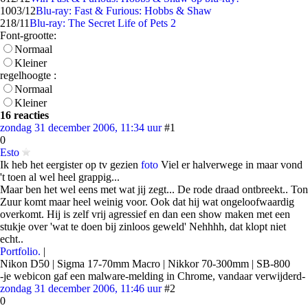
10
03/12
Blu-ray: Fast & Furious: Hobbs & Shaw
2
18/11
Blu-ray: The Secret Life of Pets 2
Font-grootte:
Normaal
Kleiner
regelhoogte :
Normaal
Kleiner
16 reacties
zondag 31 december 2006, 11:34 uur
#1
0
Esto
Ik heb het eergister op tv gezien
foto
Viel er halverwege in maar vond
't toen al wel heel grappig...
Maar ben het wel eens met wat jij zegt... De rode draad ontbreekt.. Ton
Zuur komt maar heel weinig voor. Ook dat hij wat ongeloofwaardig
overkomt. Hij is zelf vrij agressief en dan een show maken met een
stukje over 'wat te doen bij zinloos geweld' Nehhhh, dat klopt niet
echt..
Portfolio.
|
Nikon D50 | Sigma 17-70mm Macro | Nikkor 70-300mm | SB-800
-je webicon gaf een malware-melding in Chrome, vandaar verwijderd-
zondag 31 december 2006, 11:46 uur
#2
0