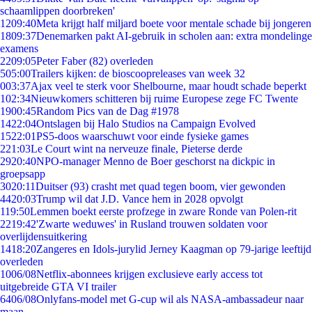
schaamlippen doorbreken'
12
09:40
Meta krijgt half miljard boete voor mentale schade bij jongeren
18
09:37
Denemarken pakt AI-gebruik in scholen aan: extra mondelinge
examens
22
09:05
Peter Faber (82) overleden
5
05:00
Trailers kijken: de bioscoopreleases van week 32
0
03:37
Ajax veel te sterk voor Shelbourne, maar houdt schade beperkt
1
02:34
Nieuwkomers schitteren bij ruime Europese zege FC Twente
19
00:45
Random Pics van de Dag #1978
14
22:04
Ontslagen bij Halo Studios na Campaign Evolved
15
22:01
PS5-doos waarschuwt voor einde fysieke games
2
21:03
Le Court wint na nerveuze finale, Pieterse derde
29
20:40
NPO-manager Menno de Boer geschorst na dickpic in
groepsapp
30
20:11
Duitser (93) crasht met quad tegen boom, vier gewonden
44
20:03
Trump wil dat J.D. Vance hem in 2028 opvolgt
1
19:50
Lemmen boekt eerste profzege in zware Ronde van Polen-rit
22
19:42
'Zwarte weduwes' in Rusland trouwen soldaten voor
overlijdensuitkering
14
18:20
Zangeres en Idols-jurylid Jerney Kaagman op 79-jarige leeftijd
overleden
10
06/08
Netflix-abonnees krijgen exclusieve early access tot
uitgebreide GTA VI trailer
64
06/08
Onlyfans-model met G-cup wil als NASA-ambassadeur naar
maan