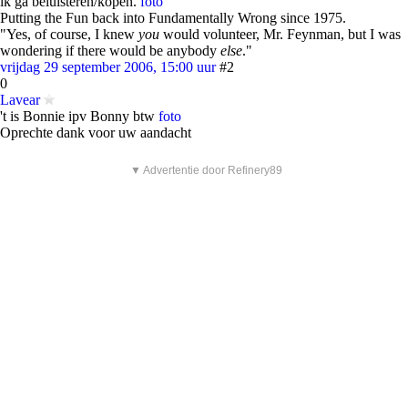
ik ga beluisteren/kopen.
foto
Putting the Fun back into Fundamentally Wrong since 1975.
"Yes, of course, I knew
you
would volunteer, Mr. Feynman, but I was
wondering if there would be anybody
else
."
vrijdag 29 september 2006, 15:00 uur
#2
0
Lavear
't is Bonnie ipv Bonny btw
foto
Oprechte dank voor uw aandacht
▼ Advertentie door Refinery89