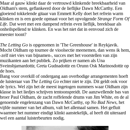
Maar al gauw klinkt daar de vertrouwd klinkende breekbaarheid van
Oldham's stem, geflankeerd door de lieflijke Dawn McCarthy. Een
gloeiend tokkelende gitaar van Emmett Kelly doet het refrein warm
klinken en is een goede opmaat voor het opvolgende
Strange Form Of
Life
. Dat weet met een dampend refrein even lieflijk, breekbaar als
onheilspellend te klinken. En was het niet dat in eenvoud zich de
meester toont?
The Letting Go
is opgenomen in 'The Greenhouse' in Reykjavik.
Mocht Oldham op tournee de vioolsectie meenemen, dan wens ik hem,
-zelf niet vies van bijnamen-, succes met het voorstellen van zijn
muzikanten aan het publiek. Zo prijken er namen als Una
Sveinsbjarnardottir, Greta Gudnadottir en Orunn Osk Marinosdottir op
de hoes.
Bang voor overkill of ondergang aan overbodige arrangementen hoeft
de luisteraar van
The Letting Go
echter niet te zijn. Dit geldt ook voor
de lyrics. Wel zijn het de meest ingetogen nummers waar Oldham zijn
klasse in het liedjes schrijven tentoonspreidt. De aanzwellende bas van
broer Paul Oldham, de zacht roffelende drums van Jim White, en de al
genoemde engelenzang van Dawn McCarthy, op
No Bad News
, het
vijfde nummer van het album, valt het allemaal samen. Het gefluit
waarmee het nummer eindigt klinkt aanstekelijk, al heeft dit uiteraard
wel een aantal luisterbeurten nodig.