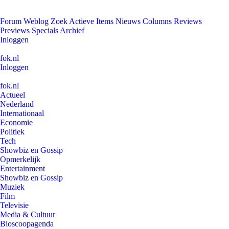
Forum
Weblog
Zoek
Actieve Items
Nieuws
Columns
Reviews
Previews
Specials
Archief
Inloggen
fok.nl
Inloggen
fok.nl
Actueel
Nederland
Internationaal
Economie
Politiek
Tech
Showbiz en Gossip
Opmerkelijk
Entertainment
Showbiz en Gossip
Muziek
Film
Televisie
Media & Cultuur
Bioscoopagenda