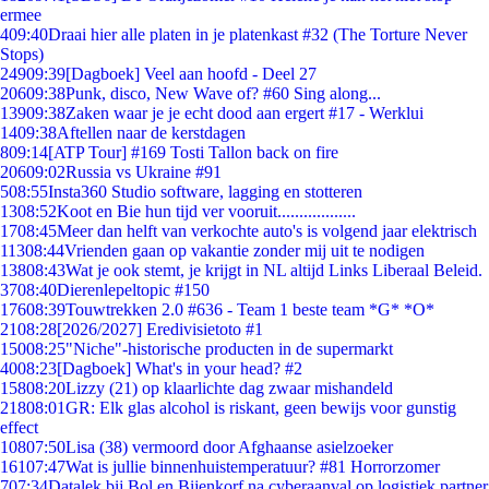
ermee
4
09:40
Draai hier alle platen in je platenkast #32 (The Torture Never
Stops)
249
09:39
[Dagboek] Veel aan hoofd - Deel 27
206
09:38
Punk, disco, New Wave of? #60 Sing along...
139
09:38
Zaken waar je je echt dood aan ergert #17 - Werklui
14
09:38
Aftellen naar de kerstdagen
8
09:14
[ATP Tour] #169 Tosti Tallon back on fire
206
09:02
Russia vs Ukraine #91
5
08:55
Insta360 Studio software, lagging en stotteren
13
08:52
Koot en Bie hun tijd ver vooruit..................
17
08:45
Meer dan helft van verkochte auto's is volgend jaar elektrisch
113
08:44
Vrienden gaan op vakantie zonder mij uit te nodigen
138
08:43
Wat je ook stemt, je krijgt in NL altijd Links Liberaal Beleid.
37
08:40
Dierenlepeltopic #150
176
08:39
Touwtrekken 2.0 #636 - Team 1 beste team *G* *O*
21
08:28
[2026/2027] Eredivisietoto #1
150
08:25
"Niche"-historische producten in de supermarkt
40
08:23
[Dagboek] What's in your head? #2
158
08:20
Lizzy (21) op klaarlichte dag zwaar mishandeld
218
08:01
GR: Elk glas alcohol is riskant, geen bewijs voor gunstig
effect
108
07:50
Lisa (38) vermoord door Afghaanse asielzoeker
161
07:47
Wat is jullie binnenhuistemperatuur? #81 Horrorzomer
7
07:34
Datalek bij Bol en Bijenkorf na cyberaanval op logistiek partner