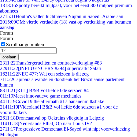
18
18:16
Spotify bereikt mijlpaal, voor het eerst 300 miljoen premium-
abonnees
27
15:11
Houthi's vallen luchthaven Najran in Saoedi-Arabië aan
20
15:09
OM: vierde verdachte (18) vast op verdenking van beramen
aanslag
Forum
Forum
Scrollbar gebruiken
opslaan
23
11:22
Transfergeruchten en contractverlenging #83
229
11:22
[INFLUENCERS #294] supermarkt Safari
162
11:22
NEC #77: Wat een seizoen is dit zeg
7
11:22
Capibara's wandelen doodleuk het Braziliaanse parlement
binnen
83
11:21
[RTL] B&B vol liefde 6de seizoen #4
0
11:19
Meest innovatieve game mechanics
44
11:19
Covid19 the aftermath #17 bananenmilkshake
214
11:19
[Videoland] B&B vol liefde 6de seizoen #1 voor de
vooruitkijkers
26
11:18
Droneaanval op Oekrains vliegtuig in Leipzig
114
11:18
[Nederlands Elftal] Op naar Louis IV?
27
11:17
Progressieve Democraat El-Sayed wint nipt voorverkiezing
Michigan