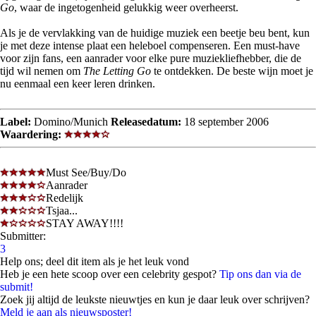
Go
, waar de ingetogenheid gelukkig weer overheerst.
Als je de vervlakking van de huidige muziek een beetje beu bent, kun
je met deze intense plaat een heleboel compenseren. Een must-have
voor zijn fans, een aanrader voor elke pure muziekliefhebber, die de
tijd wil nemen om
The Letting Go
te ontdekken. De beste wijn moet je
nu eenmaal een keer leren drinken.
Label:
Domino/Munich
Releasedatum:
18 september 2006
Waardering:
Must See/Buy/Do
Aanrader
Redelijk
Tsjaa...
STAY AWAY!!!!
Submitter:
3
Help ons; deel dit item als je het leuk vond
Heb je een hete scoop over een celebrity gespot?
Tip ons dan via de
submit!
Zoek jij altijd de leukste nieuwtjes en kun je daar leuk over schrijven?
Meld je aan als nieuwsposter!