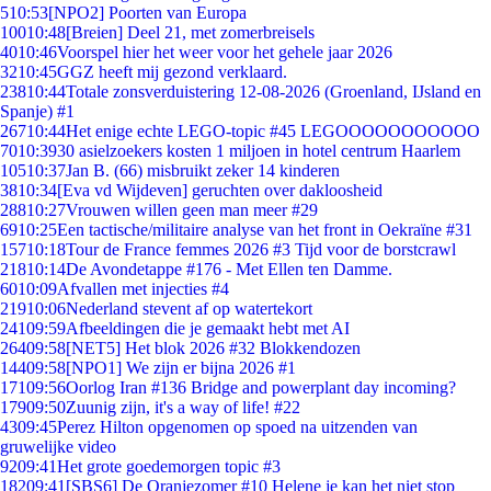
5
10:53
[NPO2] Poorten van Europa
100
10:48
[Breien] Deel 21, met zomerbreisels
40
10:46
Voorspel hier het weer voor het gehele jaar 2026
32
10:45
GGZ heeft mij gezond verklaard.
238
10:44
Totale zonsverduistering 12-08-2026 (Groenland, IJsland en
Spanje) #1
267
10:44
Het enige echte LEGO-topic #45 LEGOOOOOOOOOOO
70
10:39
30 asielzoekers kosten 1 miljoen in hotel centrum Haarlem
105
10:37
Jan B. (66) misbruikt zeker 14 kinderen
38
10:34
[Eva vd Wijdeven] geruchten over dakloosheid
288
10:27
Vrouwen willen geen man meer #29
69
10:25
Een tactische/militaire analyse van het front in Oekraïne #31
157
10:18
Tour de France femmes 2026 #3 Tijd voor de borstcrawl
218
10:14
De Avondetappe #176 - Met Ellen ten Damme.
60
10:09
Afvallen met injecties #4
219
10:06
Nederland stevent af op watertekort
241
09:59
Afbeeldingen die je gemaakt hebt met AI
264
09:58
[NET5] Het blok 2026 #32 Blokkendozen
144
09:58
[NPO1] We zijn er bijna 2026 #1
171
09:56
Oorlog Iran #136 Bridge and powerplant day incoming?
179
09:50
Zuunig zijn, it's a way of life! #22
43
09:45
Perez Hilton opgenomen op spoed na uitzenden van
gruwelijke video
92
09:41
Het grote goedemorgen topic #3
182
09:41
[SBS6] De Oranjezomer #10 Helene je kan het niet stop