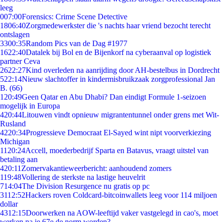
leeg
0
07:00
Forensics: Crime Scene Detective
18
06:40
Zorgmedewerkster die 's nachts haar vriend bezocht terecht
ontslagen
33
00:35
Random Pics van de Dag #1977
16
22:40
Datalek bij Bol en de Bijenkorf na cyberaanval op logistiek
partner Ceva
26
22:27
Kind overleden na aanrijding door AH-bestelbus in Dordrecht
5
22:14
Nieuw slachtoffer in kindermisbruikzaak zorgprofessional Jan
B. (66)
1
20:49
Geen Qatar en Abu Dhabi? Dan eindigt Formule 1-seizoen
mogelijk in Europa
4
20:44
Litouwen vindt opnieuw migrantentunnel onder grens met Wit-
Rusland
42
20:34
Progressieve Democraat El-Sayed wint nipt voorverkiezing
Michigan
11
20:24
Accell, moederbedrijf Sparta en Batavus, vraagt uitstel van
betaling aan
4
20:11
Zomervakantieweerbericht: aanhoudend zomers
1
19:48
Vollering de sterkste na lastige heuvelrit
7
14:04
The Division Resurgence nu gratis op pc
31
12:52
Hackers roven Coldcard-bitcoinwallets leeg voor 114 miljoen
dollar
43
12:15
Doorwerken na AOW-leeftijd vaker vastgelegd in cao's, moet
werken na je 67e de norm worden?