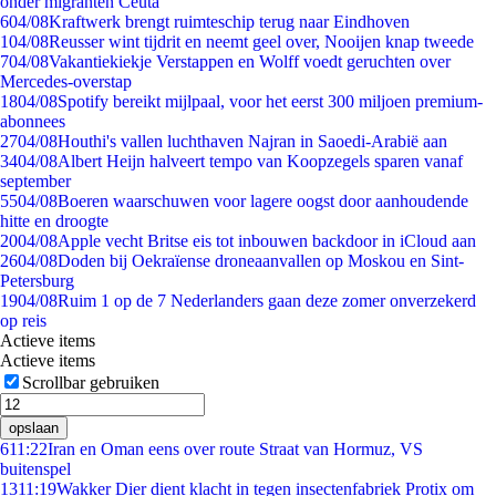
onder migranten Ceuta
6
04/08
Kraftwerk brengt ruimteschip terug naar Eindhoven
1
04/08
Reusser wint tijdrit en neemt geel over, Nooijen knap tweede
7
04/08
Vakantiekiekje Verstappen en Wolff voedt geruchten over
Mercedes-overstap
18
04/08
Spotify bereikt mijlpaal, voor het eerst 300 miljoen premium-
abonnees
27
04/08
Houthi's vallen luchthaven Najran in Saoedi-Arabië aan
34
04/08
Albert Heijn halveert tempo van Koopzegels sparen vanaf
september
55
04/08
Boeren waarschuwen voor lagere oogst door aanhoudende
hitte en droogte
20
04/08
Apple vecht Britse eis tot inbouwen backdoor in iCloud aan
26
04/08
Doden bij Oekraïense droneaanvallen op Moskou en Sint-
Petersburg
19
04/08
Ruim 1 op de 7 Nederlanders gaan deze zomer onverzekerd
op reis
Actieve items
Actieve items
Scrollbar gebruiken
opslaan
6
11:22
Iran en Oman eens over route Straat van Hormuz, VS
buitenspel
13
11:19
Wakker Dier dient klacht in tegen insectenfabriek Protix om