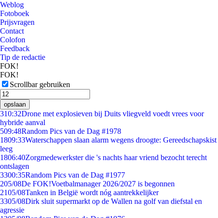
Weblog
Fotoboek
Prijsvragen
Contact
Colofon
Feedback
Tip de redactie
FOK!
FOK!
Scrollbar gebruiken
opslaan
3
10:32
Drone met explosieven bij Duits vliegveld voedt vrees voor
hybride aanval
5
09:48
Random Pics van de Dag #1978
18
09:33
Waterschappen slaan alarm wegens droogte: Gereedschapskist
leeg
18
06:40
Zorgmedewerkster die 's nachts haar vriend bezocht terecht
ontslagen
33
00:35
Random Pics van de Dag #1977
2
05/08
De FOK!Voetbalmanager 2026/2027 is begonnen
21
05/08
Tanken in België wordt nóg aantrekkelijker
33
05/08
Dirk sluit supermarkt op de Wallen na golf van diefstal en
agressie