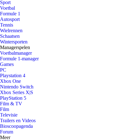
Sport
Voetbal
Formule 1
Autosport
Tennis
Wielrennen
Schaatsen
Wintersporten
Managerspelen
Voetbalmanager
Formule 1-manager
Games
PC
Playstation 4
Xbox One
Nintendo Switch
Xbox Series X|S
PlayStation 5
Film & TV
Film
Televisie
Trailers en Videos
Bioscoopagenda
Forum
Meer