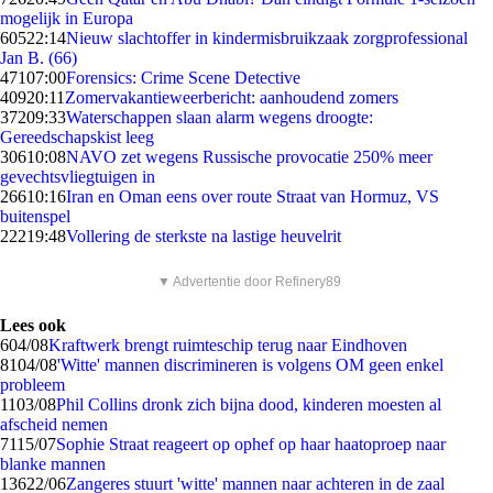
mogelijk in Europa
605
22:14
Nieuw slachtoffer in kindermisbruikzaak zorgprofessional
Jan B. (66)
471
07:00
Forensics: Crime Scene Detective
409
20:11
Zomervakantieweerbericht: aanhoudend zomers
372
09:33
Waterschappen slaan alarm wegens droogte:
Gereedschapskist leeg
306
10:08
NAVO zet wegens Russische provocatie 250% meer
gevechtsvliegtuigen in
266
10:16
Iran en Oman eens over route Straat van Hormuz, VS
buitenspel
222
19:48
Vollering de sterkste na lastige heuvelrit
▼ Advertentie door Refinery89
Lees ook
6
04/08
Kraftwerk brengt ruimteschip terug naar Eindhoven
81
04/08
'Witte' mannen discrimineren is volgens OM geen enkel
probleem
11
03/08
Phil Collins dronk zich bijna dood, kinderen moesten al
afscheid nemen
71
15/07
Sophie Straat reageert op ophef op haar haatoproep naar
blanke mannen
136
22/06
Zangeres stuurt 'witte' mannen naar achteren in de zaal