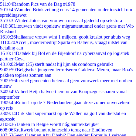
5
11:04
Random Pics van de Dag #1978
50
10:45
Van den Brink zet nog eens 14 gemeenten onder toezicht om
spreidingswet
35
10:35
Vinted-foto's van vrouwen massaal gedeeld op seksfora
4
10:30
Litouwen vindt opnieuw migrantentunnel onder grens met Wit-
Rusland
16
10:26
Italiaanse vrouw wint 1 miljoen, gooit kraslot per abuis weg
11
10:20
Accell, moederbedrijf Sparta en Batavus, vraagt uitstel van
betaling aan
16
10:14
Datalek bij Bol en de Bijenkorf na cyberaanval op logistiek
partner Ceva
48
10:02
Man (25) sterft nadat hij lijm als condoom gebruikt
90
09:59
'Belgische' jongeren terroriseren Galderse Meren, maar Boa's
pakken topless zonnen aan
79
09:56
In veel gemeenten helemaal geen vuurwerk meer met oud en
nieuw
34
09:49
Albert Heijn halveert tempo van Koopzegels sparen vanaf
september
19
09:45
Ruim 1 op de 7 Nederlanders gaan deze zomer onverzekerd
op reis
33
09:14
Dirk sluit supermarkt op de Wallen na golf van diefstal en
agressie
21
08:36
Tanken in België wordt nóg aantrekkelijker
6
08:06
Kraftwerk brengt ruimteschip terug naar Eindhoven
1
07:52
Geen Qatar en Abu Dhabi? Dan eindigt Formule 1-seizoen