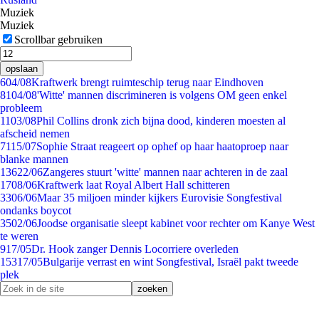
Muziek
Muziek
Scrollbar gebruiken
opslaan
6
04/08
Kraftwerk brengt ruimteschip terug naar Eindhoven
81
04/08
'Witte' mannen discrimineren is volgens OM geen enkel
probleem
11
03/08
Phil Collins dronk zich bijna dood, kinderen moesten al
afscheid nemen
71
15/07
Sophie Straat reageert op ophef op haar haatoproep naar
blanke mannen
136
22/06
Zangeres stuurt 'witte' mannen naar achteren in de zaal
17
08/06
Kraftwerk laat Royal Albert Hall schitteren
33
06/06
Maar 35 miljoen minder kijkers Eurovisie Songfestival
ondanks boycot
35
02/06
Joodse organisatie sleept kabinet voor rechter om Kanye West
te weren
9
17/05
Dr. Hook zanger Dennis Locorriere overleden
153
17/05
Bulgarije verrast en wint Songfestival, Israël pakt tweede
plek