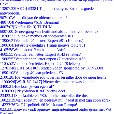
Ceva
138
07:33
[AKQ] #3384 Topic met vragen. En soms goede
antwoorden.
9
07:10
Wat is dit jaar de ultieme zomerhit?
48
07:04
[Wielrennen #616] Brennan!
40
07:03
[Netflix #210] TUDUM
60
07:00
De neergang van Duitsland als lichtend voorbeeld #3
187
06:23
Politieke meme's en spotprenten #11
139
06:21
Verander één letter: Expert #91 (10 letters)
19
06:04
Het grote dagelijkse Trump nieuws topic #31
41
05:58
Welke accu's? en halen uit Asie?
46
05:55
Verander één letter: Expert #143 (9 letters)
196
05:53
Verander een letter expert (7lettereditie) #50
11
05:52
Verander één letter. Expert # 75 (8 letters)
127
01:48
[DRT SC] #6: RendacGoden sponsored by TONZON
169
01:08
Vandaag 40 jaar geleden... #3
21
00:28
Hoe veranderde rouw/verlies bij jullie door de jaren heen?
119
00:26
[WLR SC #417] Nieuw deel openen was kaputt
34
00:21
Hoe kom je van egels af?
163
00:00
[PlayStation #184] Nieuw deel
234
23:41
Speciaalbieren #80: another one bites the dust
100
23:39
Man zoekt mij en bedreigt mij, nadat ik met zijn zoon sprak
142
23:36
De EU-politiek #6 Musk naar Europa!
0
23:23
Litouwen vindt opnieuw migrantentunnel onder grens met Wit-
Rusland