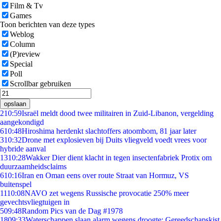
Film & Tv
Games
Toon berichten van deze types
Weblog
Column
(P)review
Special
Poll
Scrollbar gebruiken
opslaan
2
10:59
Israël meldt dood twee militairen in Zuid-Libanon, vergelding
aangekondigd
6
10:48
Hiroshima herdenkt slachtoffers atoombom, 81 jaar later
3
10:32
Drone met explosieven bij Duits vliegveld voedt vrees voor
hybride aanval
13
10:28
Wakker Dier dient klacht in tegen insectenfabriek Protix om
duurzaamheidsclaims
6
10:16
Iran en Oman eens over route Straat van Hormuz, VS
buitenspel
11
10:08
NAVO zet wegens Russische provocatie 250% meer
gevechtsvliegtuigen in
5
09:48
Random Pics van de Dag #1978
18
09:33
Waterschappen slaan alarm wegens droogte: Gereedschapskist