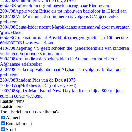
12
05/08
Random Pics van de Dag #1976
6
04/08
Kraftwerk brengt ruimteschip terug naar Eindhoven
20
04/08
Apple vecht Britse eis tot inbouwen backdoor in iCloud aan
81
04/08
'Witte' mannen discrimineren is volgens OM geen enkel
probleem
30
04/08
Ceuta-leider noemt Marokkaanse grensaanval door migranten
'gruweldaad'
6
04/08
Grote natuurbrand Boschhuizerbergen groeit naar 100 hectare
6
04/08
FOK! was even down
41
04/08
Regering VS geeft scholen die 'genderidentiteit' van kinderen
verbergen voor ouders ultimatum
59
04/08
Vrouw die asielzoekers hielp in Athene vermoord door
Afghaanse asielzoeker
25
04/08
Lekker op vakantie naar Afghanistan volgens Taliban geen
probleem
23
04/08
Random Pics van de Dag #1975
7
03/08
VrijMiBabes #315 (not very sfw!)
10
03/08
Spider-Man: Brand New Day knalt naar bijna 800 miljoen
euro in eerste weekend
Laatste items
Laatste items
Toon berichten uit deze thema's
Actueel
Entertainment
Sport