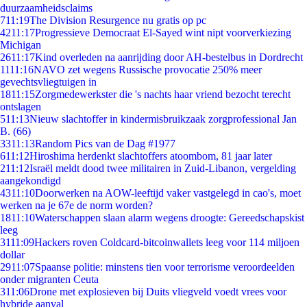
duurzaamheidsclaims
7
11:19
The Division Resurgence nu gratis op pc
42
11:17
Progressieve Democraat El-Sayed wint nipt voorverkiezing
Michigan
26
11:17
Kind overleden na aanrijding door AH-bestelbus in Dordrecht
11
11:16
NAVO zet wegens Russische provocatie 250% meer
gevechtsvliegtuigen in
18
11:15
Zorgmedewerkster die 's nachts haar vriend bezocht terecht
ontslagen
5
11:13
Nieuw slachtoffer in kindermisbruikzaak zorgprofessional Jan
B. (66)
33
11:13
Random Pics van de Dag #1977
6
11:12
Hiroshima herdenkt slachtoffers atoombom, 81 jaar later
2
11:12
Israël meldt dood twee militairen in Zuid-Libanon, vergelding
aangekondigd
43
11:10
Doorwerken na AOW-leeftijd vaker vastgelegd in cao's, moet
werken na je 67e de norm worden?
18
11:10
Waterschappen slaan alarm wegens droogte: Gereedschapskist
leeg
31
11:09
Hackers roven Coldcard-bitcoinwallets leeg voor 114 miljoen
dollar
29
11:07
Spaanse politie: minstens tien voor terrorisme veroordeelden
onder migranten Ceuta
3
11:06
Drone met explosieven bij Duits vliegveld voedt vrees voor
hybride aanval