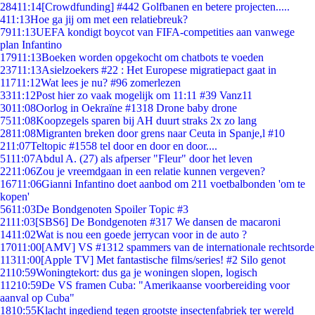
284
11:14
[Crowdfunding] #442 Golfbanen en betere projecten.....
4
11:13
Hoe ga jij om met een relatiebreuk?
79
11:13
UEFA kondigt boycot van FIFA-competities aan vanwege
plan Infantino
179
11:13
Boeken worden opgekocht om chatbots te voeden
237
11:13
Asielzoekers #22 : Het Europese migratiepact gaat in
117
11:12
Wat lees je nu? #96 zomerlezen
33
11:12
Post hier zo vaak mogelijk om 11:11 #39 Vanz11
30
11:08
Oorlog in Oekraïne #1318 Drone baby drone
75
11:08
Koopzegels sparen bij AH duurt straks 2x zo lang
28
11:08
Migranten breken door grens naar Ceuta in Spanje,l #10
2
11:07
Teltopic #1558 tel door en door en door....
51
11:07
Abdul A. (27) als afperser "Fleur" door het leven
22
11:06
Zou je vreemdgaan in een relatie kunnen vergeven?
167
11:06
Gianni Infantino doet aanbod om 211 voetbalbonden 'om te
kopen'
56
11:03
De Bondgenoten Spoiler Topic #3
21
11:03
[SBS6] De Bondgenoten #317 We dansen de macaroni
14
11:02
Wat is nou een goede jerrycan voor in de auto ?
170
11:00
[AMV] VS #1312 spammers van de internationale rechtsorde
113
11:00
[Apple TV] Met fantastische films/series! #2 Silo genot
21
10:59
Woningtekort: dus ga je woningen slopen, logisch
112
10:59
De VS framen Cuba: "Amerikaanse voorbereiding voor
aanval op Cuba"
18
10:55
Klacht ingediend tegen grootste insectenfabriek ter wereld