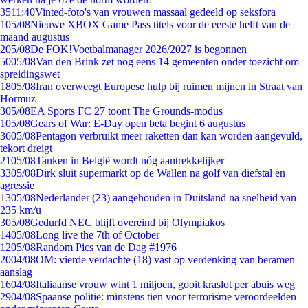
35
11:40
Vinted-foto's van vrouwen massaal gedeeld op seksfora
1
05/08
Nieuwe XBOX Game Pass titels voor de eerste helft van de
maand augustus
2
05/08
De FOK!Voetbalmanager 2026/2027 is begonnen
50
05/08
Van den Brink zet nog eens 14 gemeenten onder toezicht om
spreidingswet
18
05/08
Iran overweegt Europese hulp bij ruimen mijnen in Straat van
Hormuz
3
05/08
EA Sports FC 27 toont The Grounds-modus
1
05/08
Gears of War: E-Day open beta begint 6 augustus
36
05/08
Pentagon verbruikt meer raketten dan kan worden aangevuld,
tekort dreigt
21
05/08
Tanken in België wordt nóg aantrekkelijker
33
05/08
Dirk sluit supermarkt op de Wallen na golf van diefstal en
agressie
13
05/08
Nederlander (23) aangehouden in Duitsland na snelheid van
235 km/u
3
05/08
Gedurfd NEC blijft overeind bij Olympiakos
14
05/08
Long live the 7th of October
12
05/08
Random Pics van de Dag #1976
20
04/08
OM: vierde verdachte (18) vast op verdenking van beramen
aanslag
16
04/08
Italiaanse vrouw wint 1 miljoen, gooit kraslot per abuis weg
29
04/08
Spaanse politie: minstens tien voor terrorisme veroordeelden