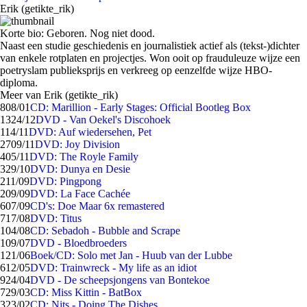
Erik (getikte_rik)
Korte bio: Geboren. Nog niet dood.
Naast een studie geschiedenis en journalistiek actief als (tekst-)dichter
van enkele rotplaten en projectjes. Won ooit op frauduleuze wijze een
poetryslam publieksprijs en verkreeg op eenzelfde wijze HBO-
diploma.
Meer van Erik (getikte_rik)
8
08/01
CD: Marillion - Early Stages: Official Bootleg Box
13
24/12
DVD - Van Oekel's Discohoek
1
14/11
DVD: Auf wiedersehen, Pet
27
09/11
DVD: Joy Division
4
05/11
DVD: The Royle Family
3
29/10
DVD: Dunya en Desie
2
11/09
DVD: Pingpong
2
09/09
DVD: La Face Cachée
6
07/09
CD's: Doe Maar 6x remastered
7
17/08
DVD: Titus
1
04/08
CD: Sebadoh - Bubble and Scrape
1
09/07
DVD - Bloedbroeders
1
21/06
Boek/CD: Solo met Jan - Huub van der Lubbe
6
12/05
DVD: Trainwreck - My life as an idiot
9
24/04
DVD - De scheepsjongens van Bontekoe
7
29/03
CD: Miss Kittin - BatBox
3
23/02
CD: Nits - Doing The Dishes