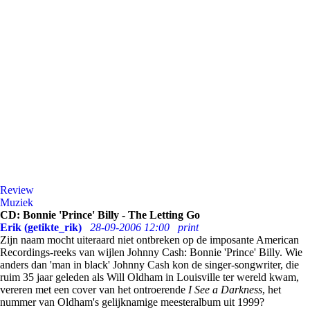
Review
Muziek
CD: Bonnie 'Prince' Billy - The Letting Go
Erik (getikte_rik)
28-09-2006 12:00
print
Zijn naam mocht uiteraard niet ontbreken op de imposante American
Recordings-reeks van wijlen Johnny Cash: Bonnie 'Prince' Billy. Wie
anders dan 'man in black' Johnny Cash kon de singer-songwriter, die
ruim 35 jaar geleden als Will Oldham in Louisville ter wereld kwam,
vereren met een cover van het ontroerende
I See a Darkness
, het
nummer van Oldham's gelijknamige meesteralbum uit 1999?