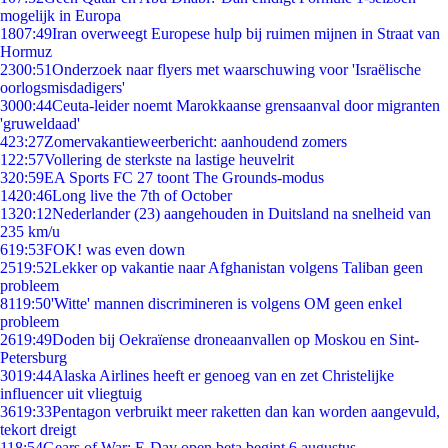
mogelijk in Europa
18
07:49
Iran overweegt Europese hulp bij ruimen mijnen in Straat van
Hormuz
23
00:51
Onderzoek naar flyers met waarschuwing voor 'Israëlische
oorlogsmisdadigers'
30
00:44
Ceuta-leider noemt Marokkaanse grensaanval door migranten
'gruweldaad'
4
23:27
Zomervakantieweerbericht: aanhoudend zomers
1
22:57
Vollering de sterkste na lastige heuvelrit
3
20:59
EA Sports FC 27 toont The Grounds-modus
14
20:46
Long live the 7th of October
13
20:12
Nederlander (23) aangehouden in Duitsland na snelheid van
235 km/u
6
19:53
FOK! was even down
25
19:52
Lekker op vakantie naar Afghanistan volgens Taliban geen
probleem
81
19:50
'Witte' mannen discrimineren is volgens OM geen enkel
probleem
26
19:49
Doden bij Oekraïense droneaanvallen op Moskou en Sint-
Petersburg
30
19:44
Alaska Airlines heeft er genoeg van en zet Christelijke
influencer uit vliegtuig
36
19:33
Pentagon verbruikt meer raketten dan kan worden aangevuld,
tekort dreigt
1
18:54
Gears of War: E-Day open beta begint 6 augustus