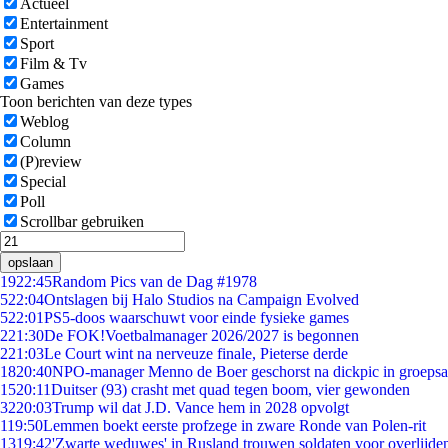
Actueel
Entertainment
Sport
Film & Tv
Games
Toon berichten van deze types
Weblog
Column
(P)review
Special
Poll
Scrollbar gebruiken
opslaan
19
22:45
Random Pics van de Dag #1978
5
22:04
Ontslagen bij Halo Studios na Campaign Evolved
5
22:01
PS5-doos waarschuwt voor einde fysieke games
2
21:30
De FOK!Voetbalmanager 2026/2027 is begonnen
2
21:03
Le Court wint na nerveuze finale, Pieterse derde
18
20:40
NPO-manager Menno de Boer geschorst na dickpic in groeps
15
20:11
Duitser (93) crasht met quad tegen boom, vier gewonden
32
20:03
Trump wil dat J.D. Vance hem in 2028 opvolgt
1
19:50
Lemmen boekt eerste profzege in zware Ronde van Polen-rit
13
19:42
'Zwarte weduwes' in Rusland trouwen soldaten voor overlijden