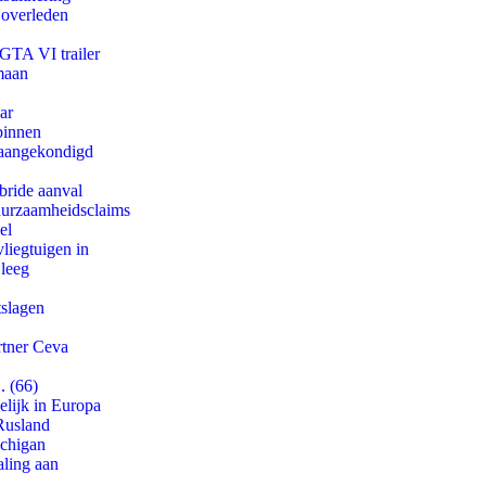
 overleden
 GTA VI trailer
maan
ar
binnen
g aangekondigd
bride aanval
duurzaamheidsclaims
el
iegtuigen in
 leeg
tslagen
rtner Ceva
. (66)
lijk in Europa
Rusland
ichigan
aling aan