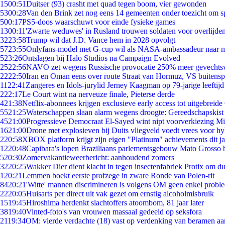
15
00:51
Duitser (93) crasht met quad tegen boom, vier gewonden
53
00:28
Van den Brink zet nog eens 14 gemeenten onder toezicht om s
5
00:17
PS5-doos waarschuwt voor einde fysieke games
13
00:11
'Zwarte weduwes' in Rusland trouwen soldaten voor overlijden
32
23:58
Trump wil dat J.D. Vance hem in 2028 opvolgt
57
23:55
Onlyfans-model met G-cup wil als NASA-ambassadeur naar 
5
23:26
Ontslagen bij Halo Studios na Campaign Evolved
25
22:56
NAVO zet wegens Russische provocatie 250% meer gevechtsvl
22
22:50
Iran en Oman eens over route Straat van Hormuz, VS buitensp
11
22:41
Zangeres en Idols-jurylid Jerney Kaagman op 79-jarige leeftijd
2
22:17
Le Court wint na nerveuze finale, Pieterse derde
4
21:38
Netflix-abonnees krijgen exclusieve early access tot uitgebreide
55
21:25
Waterschappen slaan alarm wegens droogte: Gereedschapskist
45
21:00
Progressieve Democraat El-Sayed wint nipt voorverkiezing M
16
21:00
Drone met explosieven bij Duits vliegveld voedt vrees voor hy
2
20:58
XBOX platform krijgt zijn eigen "Platinum" achievements dit ja
12
20:48
Capibara's lopen Braziliaans parlementsgebouw Mato Grosso 
5
20:30
Zomervakantieweerbericht: aanhoudend zomers
32
20:25
Wakker Dier dient klacht in tegen insectenfabriek Protix om 
1
20:21
Lemmen boekt eerste profzege in zware Ronde van Polen-rit
84
20:21
'Witte' mannen discrimineren is volgens OM geen enkel probl
22
20:05
Huisarts per direct uit vak gezet om ernstig alcoholmisbruik
15
19:45
Hiroshima herdenkt slachtoffers atoombom, 81 jaar later
38
19:40
Vinted-foto's van vrouwen massaal gedeeld op seksfora
21
19:34
OM: vierde verdachte (18) vast op verdenking van beramen aa