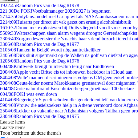
19
22:45
Random Pics van de Dag #1978
2
21:30
De FOK!Voetbalmanager 2026/2027 is begonnen
57
14:35
Onlyfans-model met G-cup wil als NASA-ambassadeur naar 
22
14:09
Huisarts per direct uit vak gezet om ernstig alcoholmisbruik
16
10:32
Drone met explosieven bij Duits vliegveld voedt vrees voor hy
55
09:33
Waterschappen slaan alarm wegens droogte: Gereedschapskist
23
06:40
Zorgmedewerkster die 's nachts haar vriend bezocht terecht on
33
06/08
Random Pics van de Dag #1977
21
05/08
Tanken in België wordt nóg aantrekkelijker
34
05/08
Dirk sluit supermarkt op de Wallen na golf van diefstal en agre
12
05/08
Random Pics van de Dag #1976
6
04/08
Kraftwerk brengt ruimteschip terug naar Eindhoven
20
04/08
Apple vecht Britse eis tot inbouwen backdoor in iCloud aan
84
04/08
'Witte' mannen discrimineren is volgens OM geen enkel probl
30
04/08
Ceuta-leider noemt Marokkaanse grensaanval door migranten 
6
04/08
Grote natuurbrand Boschhuizerbergen groeit naar 100 hectare
6
04/08
FOK! was even down
41
04/08
Regering VS geeft scholen die 'genderidentiteit' van kinderen
59
04/08
Vrouw die asielzoekers hielp in Athene vermoord door Afghaa
25
04/08
Lekker op vakantie naar Afghanistan volgens Taliban geen pr
23
04/08
Random Pics van de Dag #1975
Laatste items
Laatste items
Toon berichten uit deze thema's