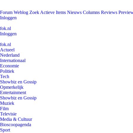
Forum
Weblog
Zoek
Actieve Items
Nieuws
Columns
Reviews
Previe
Inloggen
fok.nl
Inloggen
fok.nl
Actueel
Nederland
Internationaal
Economie
Politiek
Tech
Showbiz en Gossip
Opmerkelijk
Entertainment
Showbiz en Gossip
Muziek
Film
Televisie
Media & Cultuur
Bioscoopagenda
Sport