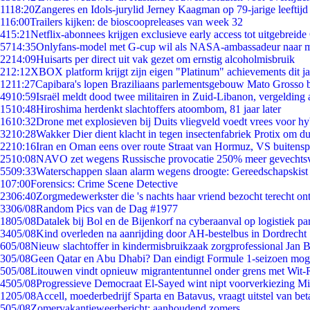
11
18:20
Zangeres en Idols-jurylid Jerney Kaagman op 79-jarige leeftijd
1
16:00
Trailers kijken: de bioscoopreleases van week 32
4
15:21
Netflix-abonnees krijgen exclusieve early access tot uitgebreide
57
14:35
Onlyfans-model met G-cup wil als NASA-ambassadeur naar 
22
14:09
Huisarts per direct uit vak gezet om ernstig alcoholmisbruik
2
12:12
XBOX platform krijgt zijn eigen "Platinum" achievements dit ja
12
11:27
Capibara's lopen Braziliaans parlementsgebouw Mato Grosso 
49
10:59
Israël meldt dood twee militairen in Zuid-Libanon, vergeldin
15
10:48
Hiroshima herdenkt slachtoffers atoombom, 81 jaar later
16
10:32
Drone met explosieven bij Duits vliegveld voedt vrees voor hy
32
10:28
Wakker Dier dient klacht in tegen insectenfabriek Protix om 
22
10:16
Iran en Oman eens over route Straat van Hormuz, VS buitensp
25
10:08
NAVO zet wegens Russische provocatie 250% meer gevechtsvl
55
09:33
Waterschappen slaan alarm wegens droogte: Gereedschapskist
1
07:00
Forensics: Crime Scene Detective
23
06:40
Zorgmedewerkster die 's nachts haar vriend bezocht terecht on
33
06/08
Random Pics van de Dag #1977
18
05/08
Datalek bij Bol en de Bijenkorf na cyberaanval op logistiek pa
34
05/08
Kind overleden na aanrijding door AH-bestelbus in Dordrecht
6
05/08
Nieuw slachtoffer in kindermisbruikzaak zorgprofessional Jan B
3
05/08
Geen Qatar en Abu Dhabi? Dan eindigt Formule 1-seizoen moge
5
05/08
Litouwen vindt opnieuw migrantentunnel onder grens met Wit-
45
05/08
Progressieve Democraat El-Sayed wint nipt voorverkiezing M
12
05/08
Accell, moederbedrijf Sparta en Batavus, vraagt uitstel van bet
5
05/08
Zomervakantieweerbericht: aanhoudend zomers