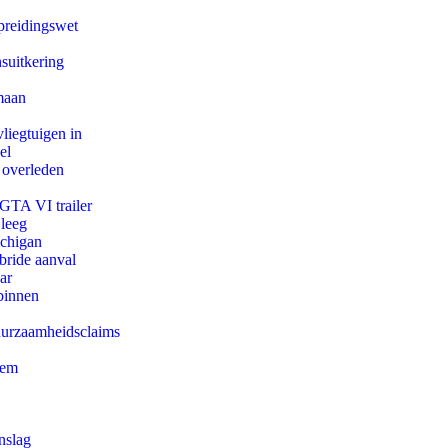
preidingswet
suitkering
maan
iegtuigen in
el
 overleden
 GTA VI trailer
 leeg
ichigan
bride aanval
ar
binnen
duurzaamheidsclaims
eem
nslag