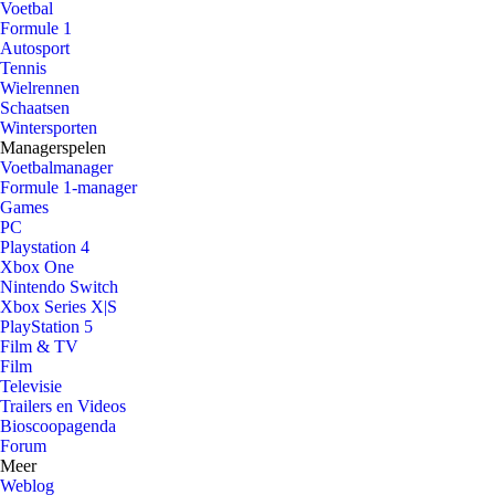
Voetbal
Formule 1
Autosport
Tennis
Wielrennen
Schaatsen
Wintersporten
Managerspelen
Voetbalmanager
Formule 1-manager
Games
PC
Playstation 4
Xbox One
Nintendo Switch
Xbox Series X|S
PlayStation 5
Film & TV
Film
Televisie
Trailers en Videos
Bioscoopagenda
Forum
Meer
Weblog