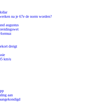
ollar
 werken na je 67e de norm worden?
and augustus
preidingswet
n Hormuz
ekort dreigt
ssie
235 km/u
app
aling aan
g aangekondigd