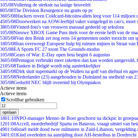
1
05/08
Vollering de sterkste na lastige heuvelrit
8
05/08
The Division Resurgence nu gratis op pc
36
05/08
Hackers roven Coldcard-bitcoinwallets leeg voor 114 miljoen d
45
05/08
Doorwerken na AOW-leeftijd vaker vastgelegd in cao's, moet
38
05/08
Vinted-foto's van vrouwen massaal gedeeld op seksfora
1
05/08
Nieuwe XBOX Game Pass titels voor de eerste helft van de ma
53
05/08
Van den Brink zet nog eens 14 gemeenten onder toezicht om s
18
05/08
Iran overweegt Europese hulp bij ruimen mijnen in Straat va
3
05/08
EA Sports FC 27 toont The Grounds-modus
1
05/08
Gears of War: E-Day open beta begint 6 augustus
36
05/08
Pentagon verbruikt meer raketten dan kan worden aangevuld, t
21
05/08
Tanken in België wordt nóg aantrekkelijker
34
05/08
Dirk sluit supermarkt op de Wallen na golf van diefstal en agre
13
05/08
Nederlander (23) aangehouden in Duitsland na snelheid van 
3
05/08
Gedurfd NEC blijft overeind bij Olympiakos
Actieve items
Actieve items
Scrollbar gebruiken
opslaan
18
01:10
NPO-manager Menno de Boer geschorst na dickpic in groeps
12
01:08
Accell, moederbedrijf Sparta en Batavus, vraagt uitstel van bet
49
01:04
Israël meldt dood twee militairen in Zuid-Libanon, vergeldin
34
01:01
Kind overleden na aanrijding door AH-bestelbus in Dordrecht