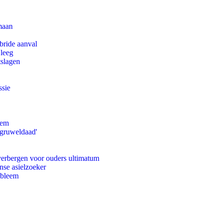
maan
bride aanval
 leeg
tslagen
ssie
eem
'gruweldaad'
 verbergen voor ouders ultimatum
nse asielzoeker
obleem