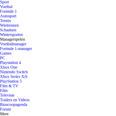
Sport
Voetbal
Formule 1
Autosport
Tennis
Wielrennen
Schaatsen
Wintersporten
Managerspelen
Voetbalmanager
Formule 1-manager
Games
PC
Playstation 4
Xbox One
Nintendo Switch
Xbox Series X|S
PlayStation 5
Film & TV
Film
Televisie
Trailers en Videos
Bioscoopagenda
Forum
Meer