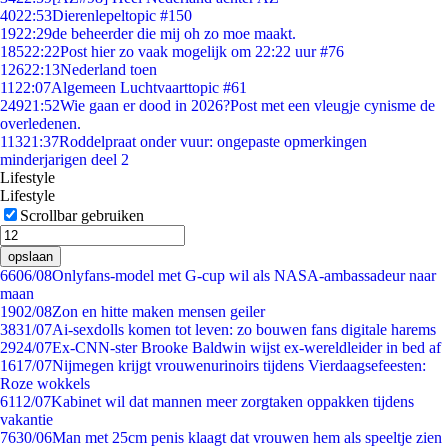
40
22:53
Dierenlepeltopic #150
19
22:29
de beheerder die mij oh zo moe maakt.
185
22:22
Post hier zo vaak mogelijk om 22:22 uur #76
126
22:13
Nederland toen
11
22:07
Algemeen Luchtvaarttopic #61
249
21:52
Wie gaan er dood in 2026?Post met een vleugje cynisme de
overledenen.
113
21:37
Roddelpraat onder vuur: ongepaste opmerkingen
minderjarigen deel 2
Lifestyle
Lifestyle
Scrollbar gebruiken
opslaan
66
06/08
Onlyfans-model met G-cup wil als NASA-ambassadeur naar
maan
19
02/08
Zon en hitte maken mensen geiler
38
31/07
Ai-sexdolls komen tot leven: zo bouwen fans digitale harems
29
24/07
Ex-CNN-ster Brooke Baldwin wijst ex-wereldleider in bed af
16
17/07
Nijmegen krijgt vrouwenurinoirs tijdens Vierdaagsefeesten:
Roze wokkels
61
12/07
Kabinet wil dat mannen meer zorgtaken oppakken tijdens
vakantie
76
30/06
Man met 25cm penis klaagt dat vrouwen hem als speeltje zien