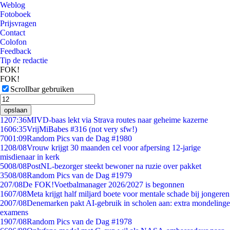
Weblog
Fotoboek
Prijsvragen
Contact
Colofon
Feedback
Tip de redactie
FOK!
FOK!
Scrollbar gebruiken
opslaan
12
07:36
MIVD-baas lekt via Strava routes naar geheime kazerne
16
06:35
VrijMiBabes #316 (not very sfw!)
70
01:09
Random Pics van de Dag #1980
12
08/08
Vrouw krijgt 30 maanden cel voor afpersing 12-jarige
misdienaar in kerk
50
08/08
PostNL-bezorger steekt bewoner na ruzie over pakket
35
08/08
Random Pics van de Dag #1979
2
07/08
De FOK!Voetbalmanager 2026/2027 is begonnen
16
07/08
Meta krijgt half miljard boete voor mentale schade bij jongeren
20
07/08
Denemarken pakt AI-gebruik in scholen aan: extra mondelinge
examens
19
07/08
Random Pics van de Dag #1978