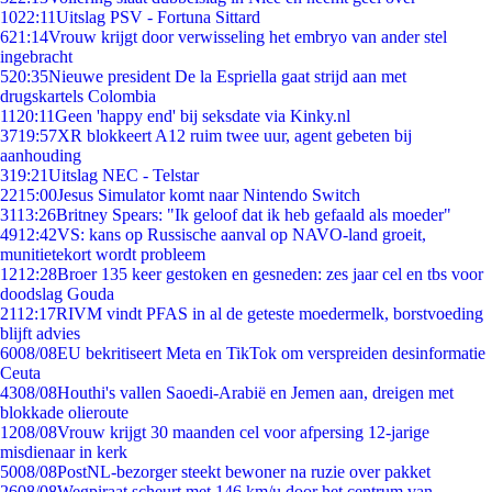
10
22:11
Uitslag PSV - Fortuna Sittard
6
21:14
Vrouw krijgt door verwisseling het embryo van ander stel
ingebracht
5
20:35
Nieuwe president De la Espriella gaat strijd aan met
drugskartels Colombia
11
20:11
Geen 'happy end' bij seksdate via Kinky.nl
37
19:57
XR blokkeert A12 ruim twee uur, agent gebeten bij
aanhouding
3
19:21
Uitslag NEC - Telstar
22
15:00
Jesus Simulator komt naar Nintendo Switch
31
13:26
Britney Spears: "Ik geloof dat ik heb gefaald als moeder"
49
12:42
VS: kans op Russische aanval op NAVO-land groeit,
munitietekort wordt probleem
12
12:28
Broer 135 keer gestoken en gesneden: zes jaar cel en tbs voor
doodslag Gouda
21
12:17
RIVM vindt PFAS in al de geteste moedermelk, borstvoeding
blijft advies
60
08/08
EU bekritiseert Meta en TikTok om verspreiden desinformatie
Ceuta
43
08/08
Houthi's vallen Saoedi-Arabië en Jemen aan, dreigen met
blokkade olieroute
12
08/08
Vrouw krijgt 30 maanden cel voor afpersing 12-jarige
misdienaar in kerk
50
08/08
PostNL-bezorger steekt bewoner na ruzie over pakket
26
08/08
Wegpiraat scheurt met 146 km/u door het centrum van