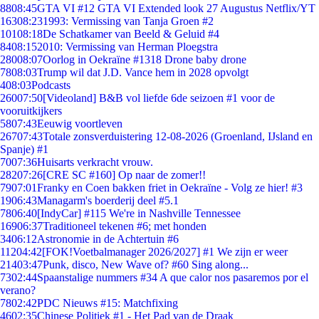
88
08:45
GTA VI #12 GTA VI Extended look 27 Augustus Netflix/YT
163
08:23
1993: Vermissing van Tanja Groen #2
101
08:18
De Schatkamer van Beeld & Geluid #4
84
08:15
2010: Vermissing van Herman Ploegstra
280
08:07
Oorlog in Oekraïne #1318 Drone baby drone
78
08:03
Trump wil dat J.D. Vance hem in 2028 opvolgt
4
08:03
Podcasts
260
07:50
[Videoland] B&B vol liefde 6de seizoen #1 voor de
vooruitkijkers
58
07:43
Eeuwig voortleven
267
07:43
Totale zonsverduistering 12-08-2026 (Groenland, IJsland en
Spanje) #1
70
07:36
Huisarts verkracht vrouw.
282
07:26
[CRE SC #160] Op naar de zomer!!
79
07:01
Franky en Coen bakken friet in Oekraïne - Volg ze hier! #3
19
06:43
Managarm's boerderij deel #5.1
78
06:40
[IndyCar] #115 We're in Nashville Tennessee
169
06:37
Traditioneel tekenen #6; met honden
34
06:12
Astronomie in de Achtertuin #6
112
04:42
[FOK!Voetbalmanager 2026/2027] #1 We zijn er weer
214
03:47
Punk, disco, New Wave of? #60 Sing along...
73
02:44
Spaanstalige nummers #34 A que calor nos pasaremos por el
verano?
78
02:42
PDC Nieuws #15: Matchfixing
46
02:35
Chinese Politiek #1 - Het Pad van de Draak