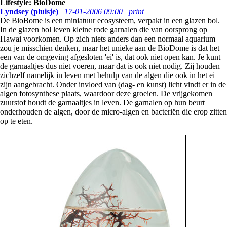
Lifestyle: BioDome
Lyndsey (pluisje)
17-01-2006 09:00
print
De BioBome is een miniatuur ecosysteem, verpakt in een glazen bol.
In de glazen bol leven kleine rode garnalen die van oorsprong op
Hawai voorkomen. Op zich niets anders dan een normaal aquarium
zou je misschien denken, maar het unieke aan de BioDome is dat het
een van de omgeving afgesloten 'ei' is, dat ook niet open kan. Je kunt
de garnaaltjes dus niet voeren, maar dat is ook niet nodig. Zij houden
zichzelf namelijk in leven met behulp van de algen die ook in het ei
zijn aangebracht. Onder invloed van (dag- en kunst) licht vindt er in de
algen fotosynthese plaats, waardoor deze groeien. De vrijgekomen
zuurstof houdt de garnaaltjes in leven. De garnalen op hun beurt
onderhouden de algen, door de micro-algen en bacteriën die erop zitten
op te eten.