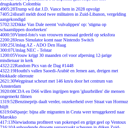
drugskartels Colombia
49
05:28
Trump wil dat J.D. Vance hem in 2028 opvolgt
74
05:24
Israël meldt dood twee militairen in Zuid-Libanon, vergelding
aangekondigd
57
02:32
Dikke Van Dale neemt 'vulvalippen' op: 'stigma op
schaamlippen doorbreken'
40
00:59
Vinted-foto's van vrouwen massaal gedeeld op seksfora
22
00:28
Jesus Simulator komt naar Nintendo Switch
1
00:25
Uitslag AZ - ADO Den Haag
3
00:07
Uitslag NEC - Telstar
12
00:05
Vrouw krijgt 30 maanden cel voor afpersing 12-jarige
misdienaar in kerk
43
22:22
Random Pics van de Dag #1448
43
22:19
Houthi's vallen Saoedi-Arabië en Jemen aan, dreigen met
blokkade olieroute
26
21:30
Wegpiraat scheurt met 146 km/u door het centrum van
Amsterdam
39
20:08
CDA en D66 willen ingrijpen tegen 'gluurbrillen' die mensen
ongemerkt filmen
13
19:52
Benzineprijs daalt verder, onzekerheid over Straat van Hormuz
blijft
63
19:04
Spanje: bijna alle migranten in Ceuta weer teruggekeerd naar
Marokko
4
17:13
Niewiadoma profiteert van pokerspel en grijpt geel op Ventoux
7
16:10
Aanhoudende droogte veroorzaakt scheuren in dijken Zuid-