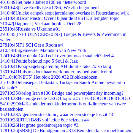
40
10:49
Het hele alfabet #108 en 4letterwoord
200
10:48
[Live Eredivisie #1786] We zijn begonnen!
14
10:48
Unieke aanpak stopt jarenlange overlast in Rotterdamse wijk
254
10:48
Oscar Piastri: Over 10 jaar de BESTE allertijden-topic
7
10:47
[Dagboek] Veel aan hoofd - Deel 28
255
10:46
Russia vs Ukraine #91
39
10:45
[INFLUENCERS #297] Toetjes & Bevers & Zwemmen in
water
278
10:45
[F1 SC] Get a Room #4
2
10:44
Burgemeester Mamdani van New York
124
10:43
Hoe denkt God echt over homo-seksualiteit? deel 4
14
10:41
Petitie behoud npo 5 Soul & Jazz
126
10:41
Koopzegels sparen bij AH duurt straks 2x zo lang
130
10:41
Huisarts doet haar werk onder invloed van alcohol
271
10:40
[NET5] Het blok 2026 #32 Blokkendozen
35
10:36
Defensiepact Pakistan, Turkije en Saudi-Arabië bevat art.5
clausule?
297
10:35
Oorlog Iran #136 Bridge and powerplant day incoming?
279
10:33
Het enige echte LEGO-topic #45 LEGOOOOOOOOOOO
54
10:29
OM-Teamleider met kinderporno is oud-directeur van twee
basisscholen
162
10:28
Algemeen steektopic, waar er een steekje los zit #3
203
10:28
[RTL] B&B vol liefde 6de seizoen #4
136
10:26
Het grote goedemorgen topic #3
128
10:26
[SBS6] De Bondgenoten #318 Een klein kusje moet kunnen