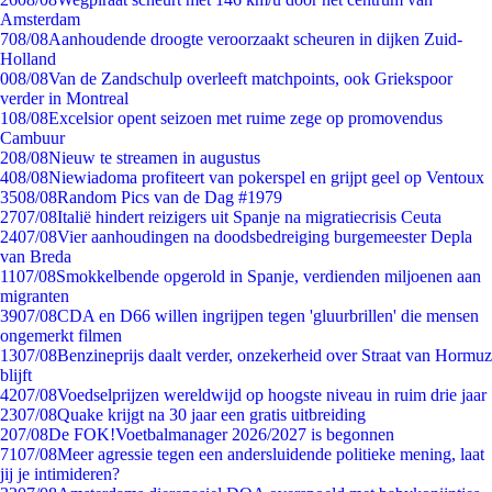
Amsterdam
7
08/08
Aanhoudende droogte veroorzaakt scheuren in dijken Zuid-
Holland
0
08/08
Van de Zandschulp overleeft matchpoints, ook Griekspoor
verder in Montreal
1
08/08
Excelsior opent seizoen met ruime zege op promovendus
Cambuur
2
08/08
Nieuw te streamen in augustus
4
08/08
Niewiadoma profiteert van pokerspel en grijpt geel op Ventoux
35
08/08
Random Pics van de Dag #1979
27
07/08
Italië hindert reizigers uit Spanje na migratiecrisis Ceuta
24
07/08
Vier aanhoudingen na doodsbedreiging burgemeester Depla
van Breda
11
07/08
Smokkelbende opgerold in Spanje, verdienden miljoenen aan
migranten
39
07/08
CDA en D66 willen ingrijpen tegen 'gluurbrillen' die mensen
ongemerkt filmen
13
07/08
Benzineprijs daalt verder, onzekerheid over Straat van Hormuz
blijft
42
07/08
Voedselprijzen wereldwijd op hoogste niveau in ruim drie jaar
23
07/08
Quake krijgt na 30 jaar een gratis uitbreiding
2
07/08
De FOK!Voetbalmanager 2026/2027 is begonnen
71
07/08
Meer agressie tegen een andersluidende politieke mening, laat
jij je intimideren?