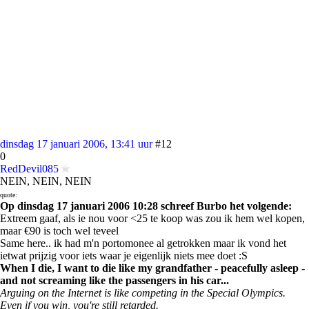
dinsdag 17 januari 2006, 13:41 uur
#12
0
RedDevil085
NEIN, NEIN, NEIN
quote:
Op dinsdag 17 januari 2006 10:28 schreef Burbo het volgende:
Extreem gaaf, als ie nou voor <25 te koop was zou ik hem wel kopen,
maar €90 is toch wel teveel
Same here.. ik had m'n portomonee al getrokken maar ik vond het
ietwat prijzig voor iets waar je eigenlijk niets mee doet :S
When I die, I want to die like my grandfather - peacefully asleep -
and not screaming like the passengers in his car...
Arguing on the Internet is like competing in the Special Olympics.
Even if you win, you're still retarded.