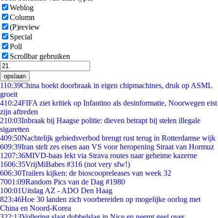
Weblog
Column
(P)review
Special
Poll
Scrollbar gebruiken
opslaan
1
10:39
China boekt doorbraak in eigen chipmachines, druk op ASML
groeit
4
10:24
FIFA ziet kritiek op Infantino als desinformatie, Noorwegen eist
zijn aftreden
2
10:03
Inbraak bij Haagse politie: dieven betrapt bij stelen illegale
sigaretten
4
09:50
Nachtelijk gebiedsverbod brengt rust terug in Rotterdamse wijk
6
09:39
Iran stelt zes eisen aan VS voor heropening Straat van Hormuz
12
07:36
MIVD-baas lekt via Strava routes naar geheime kazerne
16
06:35
VrijMiBabes #316 (not very sfw!)
6
06:30
Trailers kijken: de bioscoopreleases van week 32
70
01:09
Random Pics van de Dag #1980
1
00:01
Uitslag AZ - ADO Den Haag
8
23:46
Hoe 30 landen zich voorbereiden op mogelijke oorlog met
China en Noord-Korea
3
22:13
Vollering slaat dubbelslag in Nice en neemt geel over