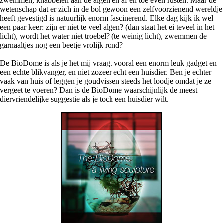
zwemmen, knabbelen aan de algen en af en toe even rusten. Maar de
wetenschap dat er zich in de bol gewoon een zelfvoorzienend wereldje
heeft gevestigd is natuurlijk enorm fascinerend. Elke dag kijk ik wel
een paar keer: zijn er niet te veel algen? (dan staat het ei teveel in het
licht), wordt het water niet troebel? (te weinig licht), zwemmen de
garnaaltjes nog een beetje vrolijk rond?
De BioDome is als je het mij vraagt vooral een enorm leuk gadget en
een echte blikvanger, en niet zozeer echt een huisdier. Ben je echter
vaak van huis of leggen je goudvissen steeds het loodje omdat je ze
vergeet te voeren? Dan is de BioDome waarschijnlijk de meest
diervriendelijke suggestie als je toch een huisdier wilt.