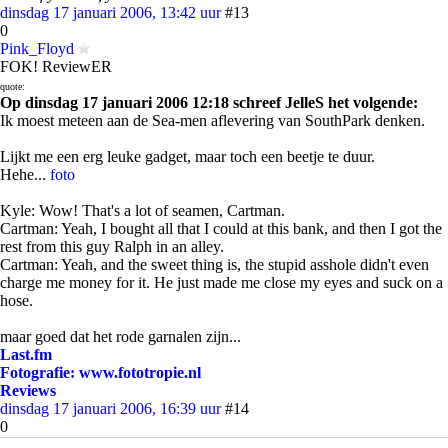
dinsdag 17 januari 2006, 13:42 uur
#13
0
Pink_Floyd
FOK! ReviewER
quote:
Op dinsdag 17 januari 2006 12:18 schreef JelleS het volgende:
Ik moest meteen aan de Sea-men aflevering van SouthPark denken.
Lijkt me een erg leuke gadget, maar toch een beetje te duur.
Hehe...
foto
Kyle: Wow! That's a lot of seamen, Cartman.
Cartman: Yeah, I bought all that I could at this bank, and then I got the
rest from this guy Ralph in an alley.
Cartman: Yeah, and the sweet thing is, the stupid asshole didn't even
charge me money for it. He just made me close my eyes and suck on a
hose.
maar goed dat het rode garnalen zijn...
Last.fm
Fotografie: www.fototropie.nl
Reviews
dinsdag 17 januari 2006, 16:39 uur
#14
0
sbientje