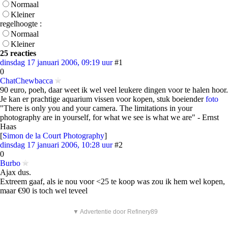
Normaal
Kleiner
regelhoogte :
Normaal
Kleiner
25 reacties
dinsdag 17 januari 2006, 09:19 uur
#1
0
ChatChewbacca
90 euro, poeh, daar weet ik wel veel leukere dingen voor te halen hoor.
Je kan er prachtige aquarium vissen voor kopen, stuk boeiender
foto
"There is only you and your camera. The limitations in your
photography are in yourself, for what we see is what we are" - Ernst
Haas
[
Simon de la Court Photography
]
dinsdag 17 januari 2006, 10:28 uur
#2
0
Burbo
Ajax dus.
Extreem gaaf, als ie nou voor <25 te koop was zou ik hem wel kopen,
maar €90 is toch wel teveel
▼ Advertentie door Refinery89