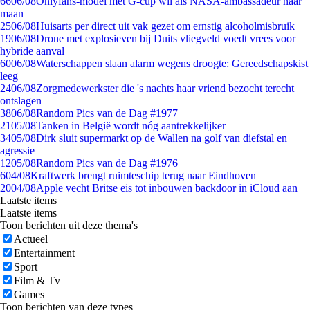
66
06/08
Onlyfans-model met G-cup wil als NASA-ambassadeur naar
maan
25
06/08
Huisarts per direct uit vak gezet om ernstig alcoholmisbruik
19
06/08
Drone met explosieven bij Duits vliegveld voedt vrees voor
hybride aanval
60
06/08
Waterschappen slaan alarm wegens droogte: Gereedschapskist
leeg
24
06/08
Zorgmedewerkster die 's nachts haar vriend bezocht terecht
ontslagen
38
06/08
Random Pics van de Dag #1977
21
05/08
Tanken in België wordt nóg aantrekkelijker
34
05/08
Dirk sluit supermarkt op de Wallen na golf van diefstal en
agressie
12
05/08
Random Pics van de Dag #1976
6
04/08
Kraftwerk brengt ruimteschip terug naar Eindhoven
20
04/08
Apple vecht Britse eis tot inbouwen backdoor in iCloud aan
Laatste items
Laatste items
Toon berichten uit deze thema's
Actueel
Entertainment
Sport
Film & Tv
Games
Toon berichten van deze types