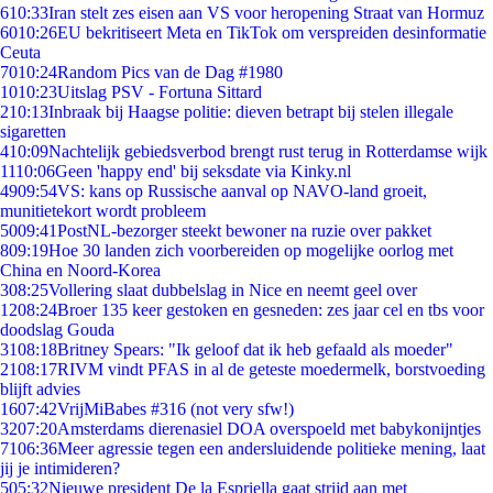
6
10:33
Iran stelt zes eisen aan VS voor heropening Straat van Hormuz
60
10:26
EU bekritiseert Meta en TikTok om verspreiden desinformatie
Ceuta
70
10:24
Random Pics van de Dag #1980
10
10:23
Uitslag PSV - Fortuna Sittard
2
10:13
Inbraak bij Haagse politie: dieven betrapt bij stelen illegale
sigaretten
4
10:09
Nachtelijk gebiedsverbod brengt rust terug in Rotterdamse wijk
11
10:06
Geen 'happy end' bij seksdate via Kinky.nl
49
09:54
VS: kans op Russische aanval op NAVO-land groeit,
munitietekort wordt probleem
50
09:41
PostNL-bezorger steekt bewoner na ruzie over pakket
8
09:19
Hoe 30 landen zich voorbereiden op mogelijke oorlog met
China en Noord-Korea
3
08:25
Vollering slaat dubbelslag in Nice en neemt geel over
12
08:24
Broer 135 keer gestoken en gesneden: zes jaar cel en tbs voor
doodslag Gouda
31
08:18
Britney Spears: "Ik geloof dat ik heb gefaald als moeder"
21
08:17
RIVM vindt PFAS in al de geteste moedermelk, borstvoeding
blijft advies
16
07:42
VrijMiBabes #316 (not very sfw!)
32
07:20
Amsterdams dierenasiel DOA overspoeld met babykonijntjes
71
06:36
Meer agressie tegen een andersluidende politieke mening, laat
jij je intimideren?
5
05:32
Nieuwe president De la Espriella gaat strijd aan met