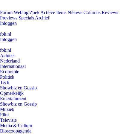
Forum
Weblog
Zoek
Actieve Items
Nieuws
Columns
Reviews
Previews
Specials
Archief
Inloggen
fok.nl
Inloggen
fok.nl
Actueel
Nederland
Internationaal
Economie
Politiek
Tech
Showbiz en Gossip
Opmerkelijk
Entertainment
Showbiz en Gossip
Muziek
Film
Televisie
Media & Cultuur
Bioscoopagenda