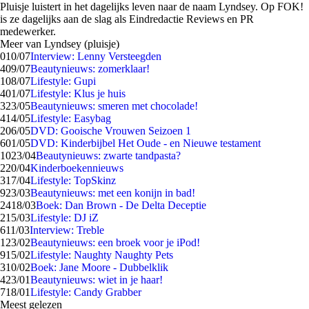
Pluisje luistert in het dagelijks leven naar de naam Lyndsey. Op FOK!
is ze dagelijks aan de slag als Eindredactie Reviews en PR
medewerker.
Meer van Lyndsey (pluisje)
0
10/07
Interview: Lenny Versteegden
4
09/07
Beautynieuws: zomerklaar!
1
08/07
Lifestyle: Gupi
4
01/07
Lifestyle: Klus je huis
3
23/05
Beautynieuws: smeren met chocolade!
4
14/05
Lifestyle: Easybag
2
06/05
DVD: Gooische Vrouwen Seizoen 1
6
01/05
DVD: Kinderbijbel Het Oude - en Nieuwe testament
10
23/04
Beautynieuws: zwarte tandpasta?
2
20/04
Kinderboekennieuws
3
17/04
Lifestyle: TopSkinz
9
23/03
Beautynieuws: met een konijn in bad!
24
18/03
Boek: Dan Brown - De Delta Deceptie
2
15/03
Lifestyle: DJ iZ
6
11/03
Interview: Treble
1
23/02
Beautynieuws: een broek voor je iPod!
9
15/02
Lifestyle: Naughty Naughty Pets
3
10/02
Boek: Jane Moore - Dubbelklik
4
23/01
Beautynieuws: wiet in je haar!
7
18/01
Lifestyle: Candy Grabber
Meest gelezen