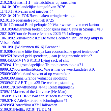
2
10:23
LG nas n1t1 - niet zichtbaar bij aansluiten
104
10:19
De landelijke hittegolf van 2026
114
10:17
Afvallen met injecties #4
232
10:12
Het FOK!kers maken teringherrie topic
92
10:11
Nederlandse Politiek #725
5
10:11
Centraal Bordspeltopic #9 Waar we schuiven met karton
183
10:09
Migranten breken door grens naar Ceuta in Spanje,l #10
202
10:09
Tour de France femmes 2026 #5 Lollergps
106
10:02
Telstar-topic #2: De Witte Leeuwen Brullen nog altijd in
Velsen-Zuid!
190
10:01
[Wielrennen #616] Brennan!
0
10:00
Extreme hitte Europa kan economische groei tenietdoen'
9
09:52
Hoeveel geld spendeer jij aan je beginnende relatie?
0
09:45
[AMV] VS #1313 Lying sack of shit.
67
09:41
Het grote dagelijkse Trump nieuws topic #31
89
09:32
Voorspellingstopic: Wie is hier de weerkundige? #16
250
09:30
Nederland stevent af op watertekort
26
09:30
Ariana Grande verlaat de spotlight.
293
09:21
GAE Topic #25 De wederopstanding
43
09:17
[Crowdfunding] #443 Rentestijgingen?
37
09:11
Masters of the Universe (He-Man)
185
09:11
NEC #77: Wat een seizoen is dit zeg
7
09:07
EK Atletiek 2026 te Birmingham #1
42
09:05
Horrorfilms #33: Halloween
51
09:01
[Netflix #210] TUDUM