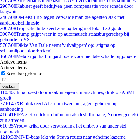
32
07/08
Amsterdams dierenasiel DOA overspoeld met babykonijntjes
29
07/08
Kabinet geeft bedrijven geen compensatie voor schade door
laagwater
24
07/08
OM eist TBS tegen verwarde man die agenten stak met
aardappelschilmesje
30
07/08
Tropische hitte keert zondag terug met lokaal 32 graden
30
07/08
Trump grijpt weer in op automatisch staatsburgerschap bij
geboorte in VS
57
07/08
Dikke Van Dale neemt 'vulvalippen' op: 'stigma op
schaamlippen doorbreken'
16
07/08
Meta krijgt half miljard boete voor mentale schade bij jongeren
Actieve items
Actieve items
Scrollbar gebruiken
opslaan
1
10:46
China boekt doorbraak in eigen chipmachines, druk op ASML
groeit
37
10:45
XR blokkeert A12 ruim twee uur, agent gebeten bij
aanhouding
4
10:41
FIFA ziet kritiek op Infantino als desinformatie, Noorwegen eist
zijn aftreden
6
10:35
Vrouw krijgt door verwisseling het embryo van ander stel
ingebracht
12
10:33
MIVD-baas lekt via Strava routes naar geheime kazerne