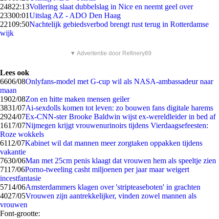
248
22:13
Vollering slaat dubbelslag in Nice en neemt geel over
233
00:01
Uitslag AZ - ADO Den Haag
221
09:50
Nachtelijk gebiedsverbod brengt rust terug in Rotterdamse
wijk
▼ Advertentie door Refinery89
Lees ook
66
06/08
Onlyfans-model met G-cup wil als NASA-ambassadeur naar
maan
19
02/08
Zon en hitte maken mensen geiler
38
31/07
Ai-sexdolls komen tot leven: zo bouwen fans digitale harems
29
24/07
Ex-CNN-ster Brooke Baldwin wijst ex-wereldleider in bed af
16
17/07
Nijmegen krijgt vrouwenurinoirs tijdens Vierdaagsefeesten:
Roze wokkels
61
12/07
Kabinet wil dat mannen meer zorgtaken oppakken tijdens
vakantie
76
30/06
Man met 25cm penis klaagt dat vrouwen hem als speeltje zien
71
17/06
Porno-tweeling casht miljoenen per jaar maar weigert
incestfantasie
57
14/06
Amsterdammers klagen over 'stripteaseboten' in grachten
40
27/05
Vrouwen zijn aantrekkelijker, vinden zowel mannen als
vrouwen
Font-grootte: