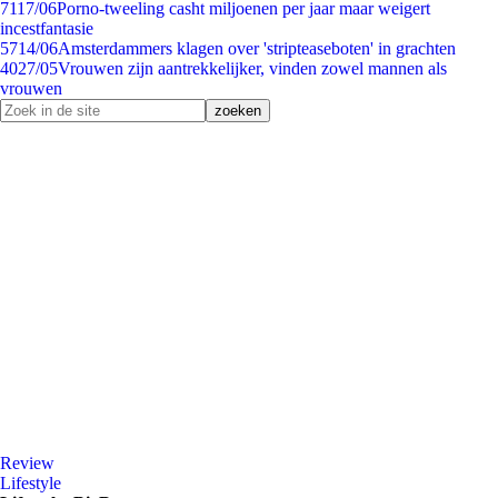
71
17/06
Porno-tweeling casht miljoenen per jaar maar weigert
incestfantasie
57
14/06
Amsterdammers klagen over 'stripteaseboten' in grachten
40
27/05
Vrouwen zijn aantrekkelijker, vinden zowel mannen als
vrouwen
Review
Lifestyle