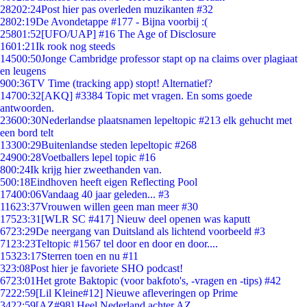
282
02:24
Post hier pas overleden muzikanten #32
28
02:19
De Avondetappe #177 - Bijna voorbij :(
258
01:52
[UFO/UAP] #16 The Age of Disclosure
16
01:21
Ik rook nog steeds
145
00:50
Jonge Cambridge professor stapt op na claims over plagiaat
en leugens
9
00:36
TV Time (tracking app) stopt! Alternatief?
147
00:32
[AKQ] #3384 Topic met vragen. En soms goede
antwoorden.
236
00:30
Nederlandse plaatsnamen lepeltopic #213 elk gehucht met
een bord telt
133
00:29
Buitenlandse steden lepeltopic #268
249
00:28
Voetballers lepel topic #16
8
00:24
Ik krijg hier zweethanden van.
5
00:18
Eindhoven heeft eigen Reflecting Pool
174
00:06
Vandaag 40 jaar geleden... #3
116
23:37
Vrouwen willen geen man meer #30
175
23:31
[WLR SC #417] Nieuw deel openen was kaputt
67
23:29
De neergang van Duitsland als lichtend voorbeeld #3
71
23:23
Teltopic #1567 tel door en door en door....
153
23:17
Sterren toen en nu #11
3
23:08
Post hier je favoriete SHO podcast!
67
23:01
Het grote Baktopic (voor bakfoto's, -vragen en -tips) #42
72
22:59
[Lil Kleine#12] Nieuwe afleveringen op Prime
34
22:59
[AZ#98] Heel Nederland achter AZ