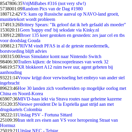
85478
06:35
VrijMiBabes #316 (not very sfw!)
57380
01:09
Random Pics van de Dag #1980
1807
12:42
VS: kans op Russische aanval op NAVO-land groeit,
munitietekort wordt probleem
1749
13:26
Britney Spears: "Ik geloof dat ik heb gefaald als moeder"
1530
20:11
Geen 'happy end' bij seksdate via Kinky.nl
1309
12:28
Broer 135 keer gestoken en gesneden: zes jaar cel en tbs
voor doodslag Gouda
1098
12:17
RIVM vindt PFAS in al de geteste moedermelk,
borstvoeding blijft advies
1003
15:00
Jesus Simulator komt naar Nintendo Switch
984
06:30
Trailers kijken: de bioscoopreleases van week 32
946
19:57
XR blokkeert A12 ruim twee uur, agent gebeten bij
aanhouding
932
21:14
Vrouw krijgt door verwisseling het embryo van ander stel
ingebracht
896
23:46
Hoe 30 landen zich voorbereiden op mogelijke oorlog met
China en Noord-Korea
659
07:36
MIVD-baas lekt via Strava routes naar geheime kazerne
551
20:35
Nieuwe president De la Espriella gaat strijd aan met
drugskartels Colombia
382
22:11
Uitslag PSV - Fortuna Sittard
251
09:39
Iran stelt zes eisen aan VS voor heropening Straat van
Hormuz
250
19:21
Uitslag NEC - Telstar