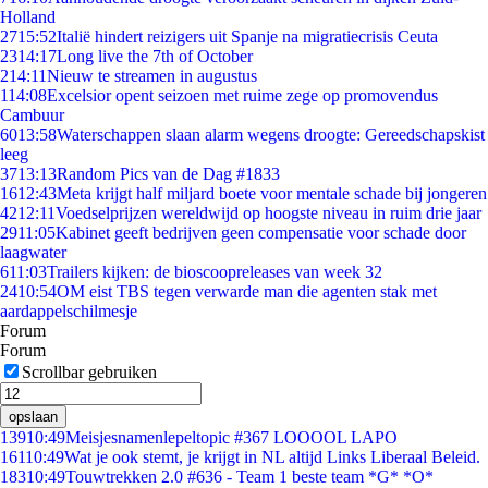
Holland
27
15:52
Italië hindert reizigers uit Spanje na migratiecrisis Ceuta
23
14:17
Long live the 7th of October
2
14:11
Nieuw te streamen in augustus
1
14:08
Excelsior opent seizoen met ruime zege op promovendus
Cambuur
60
13:58
Waterschappen slaan alarm wegens droogte: Gereedschapskist
leeg
37
13:13
Random Pics van de Dag #1833
16
12:43
Meta krijgt half miljard boete voor mentale schade bij jongeren
42
12:11
Voedselprijzen wereldwijd op hoogste niveau in ruim drie jaar
29
11:05
Kabinet geeft bedrijven geen compensatie voor schade door
laagwater
6
11:03
Trailers kijken: de bioscoopreleases van week 32
24
10:54
OM eist TBS tegen verwarde man die agenten stak met
aardappelschilmesje
Forum
Forum
Scrollbar gebruiken
opslaan
139
10:49
Meisjesnamenlepeltopic #367 LOOOOL LAPO
161
10:49
Wat je ook stemt, je krijgt in NL altijd Links Liberaal Beleid.
183
10:49
Touwtrekken 2.0 #636 - Team 1 beste team *G* *O*