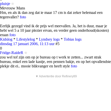
pluisje
Mevrouw Mans
Hm, en als ik dan zeg dat ie maar 17 cm is dat zeker helemaal een
tegenvaller?
foto
Eerlijk gezegd vind ik de prijs wel meevallen. Ja, het is duur, maar je
hebt wel 5 a 10 jaar plezier ervan, en verder geen onderhoud(skosten)
eraan
foto
Kidslog
*
Lifestylelog
*
Lyndsey logs
*
Tobias logs
dinsdag 17 januari 2006, 11:13 uur
#5
0
Fridge-RaideR
zou wel tof zijn om op je bureau op t werk te zetten... zwart strak
bureau, enkel een lade kastje, een pennen bakje, en op het opvallendste
plekje dit ei.. mooie blikvanger en heeft style
foto
▼ Advertentie door Refinery89