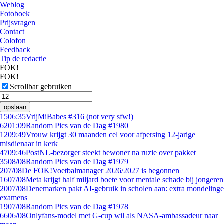
Weblog
Fotoboek
Prijsvragen
Contact
Colofon
Feedback
Tip de redactie
FOK!
FOK!
Scrollbar gebruiken
opslaan
15
06:35
VrijMiBabes #316 (not very sfw!)
62
01:09
Random Pics van de Dag #1980
12
09:49
Vrouw krijgt 30 maanden cel voor afpersing 12-jarige
misdienaar in kerk
47
09:46
PostNL-bezorger steekt bewoner na ruzie over pakket
35
08/08
Random Pics van de Dag #1979
2
07/08
De FOK!Voetbalmanager 2026/2027 is begonnen
16
07/08
Meta krijgt half miljard boete voor mentale schade bij jongeren
20
07/08
Denemarken pakt AI-gebruik in scholen aan: extra mondelinge
examens
19
07/08
Random Pics van de Dag #1978
66
06/08
Onlyfans-model met G-cup wil als NASA-ambassadeur naar