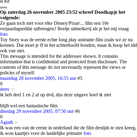
is tof
quote:
Op zaterdag 26 november 2005 23:52 schreef Doodkapje het
volgende:
Ze gaan toch niet voor elke Disney/Pixar/... film een 10e
verjaardagseditie uitbrengen? Beetje uitmelkerij als je het mij vraag
foto
Toy Story was de eerste echte long play animatie film zoals we ze nu
kennen. Dat moet je ff in het achterhoofd houden, maar ik hoop het idd
ook van niet.
This message is intended for the addressee shown. It contains
information that is confidential and protected from disclosure. The
contents of this message do not necessarily represent the views or
policies of myself.
maandag 28 november 2005, 16:55 uur
#5
0
denv
ik heb deel 1 en 2 al op dvd, dus deze uitgave hoef ik niet
blijft wel een fantastische film
dinsdag 29 november 2005, 07:50 uur
#6
0
Agiath
Ik was een van de eerste in nederland die de film destijds te zien kreeg,
ik won kaartjes voor de landelijke primaire
foto