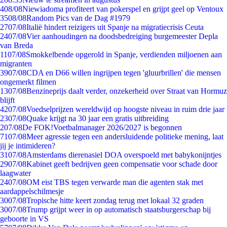
4
08/08
Niewiadoma profiteert van pokerspel en grijpt geel op Ventoux
35
08/08
Random Pics van de Dag #1979
27
07/08
Italië hindert reizigers uit Spanje na migratiecrisis Ceuta
24
07/08
Vier aanhoudingen na doodsbedreiging burgemeester Depla
van Breda
11
07/08
Smokkelbende opgerold in Spanje, verdienden miljoenen aan
migranten
39
07/08
CDA en D66 willen ingrijpen tegen 'gluurbrillen' die mensen
ongemerkt filmen
13
07/08
Benzineprijs daalt verder, onzekerheid over Straat van Hormuz
blijft
42
07/08
Voedselprijzen wereldwijd op hoogste niveau in ruim drie jaar
23
07/08
Quake krijgt na 30 jaar een gratis uitbreiding
2
07/08
De FOK!Voetbalmanager 2026/2027 is begonnen
71
07/08
Meer agressie tegen een andersluidende politieke mening, laat
jij je intimideren?
31
07/08
Amsterdams dierenasiel DOA overspoeld met babykonijntjes
29
07/08
Kabinet geeft bedrijven geen compensatie voor schade door
laagwater
24
07/08
OM eist TBS tegen verwarde man die agenten stak met
aardappelschilmesje
30
07/08
Tropische hitte keert zondag terug met lokaal 32 graden
30
07/08
Trump grijpt weer in op automatisch staatsburgerschap bij
geboorte in VS