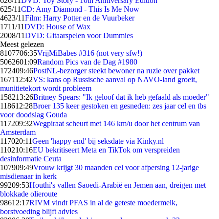
6
26/11
DVD: Toy Story - 10th Anniversary Edition
6
25/11
CD: Amy Diamond - This Is Me Now
46
23/11
Film: Harry Potter en de Vuurbeker
17
11/11
DVD: House of Wax
20
08/11
DVD: Gitaarspelen voor Dummies
Meest gelezen
81077
06:35
VrijMiBabes #316 (not very sfw!)
50626
01:09
Random Pics van de Dag #1980
1724
09:46
PostNL-bezorger steekt bewoner na ruzie over pakket
1671
12:42
VS: kans op Russische aanval op NAVO-land groeit,
munitietekort wordt probleem
1582
13:26
Britney Spears: "Ik geloof dat ik heb gefaald als moeder"
1186
12:28
Broer 135 keer gestoken en gesneden: zes jaar cel en tbs
voor doodslag Gouda
1172
09:32
Wegpiraat scheurt met 146 km/u door het centrum van
Amsterdam
1170
20:11
Geen 'happy end' bij seksdate via Kinky.nl
1102
10:16
EU bekritiseert Meta en TikTok om verspreiden
desinformatie Ceuta
1079
09:49
Vrouw krijgt 30 maanden cel voor afpersing 12-jarige
misdienaar in kerk
992
09:53
Houthi's vallen Saoedi-Arabië en Jemen aan, dreigen met
blokkade olieroute
986
12:17
RIVM vindt PFAS in al de geteste moedermelk,
borstvoeding blijft advies