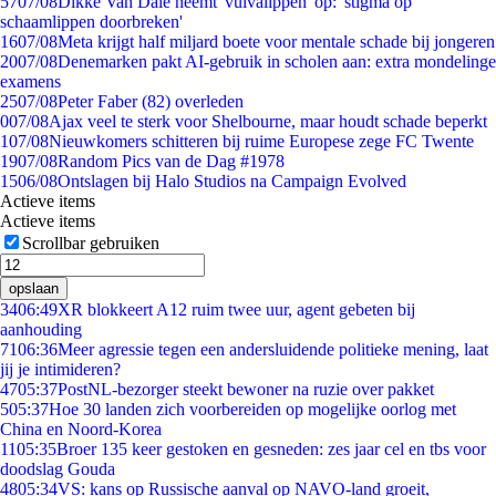
57
07/08
Dikke Van Dale neemt 'vulvalippen' op: 'stigma op
schaamlippen doorbreken'
16
07/08
Meta krijgt half miljard boete voor mentale schade bij jongeren
20
07/08
Denemarken pakt AI-gebruik in scholen aan: extra mondelinge
examens
25
07/08
Peter Faber (82) overleden
0
07/08
Ajax veel te sterk voor Shelbourne, maar houdt schade beperkt
1
07/08
Nieuwkomers schitteren bij ruime Europese zege FC Twente
19
07/08
Random Pics van de Dag #1978
15
06/08
Ontslagen bij Halo Studios na Campaign Evolved
Actieve items
Actieve items
Scrollbar gebruiken
opslaan
34
06:49
XR blokkeert A12 ruim twee uur, agent gebeten bij
aanhouding
71
06:36
Meer agressie tegen een andersluidende politieke mening, laat
jij je intimideren?
47
05:37
PostNL-bezorger steekt bewoner na ruzie over pakket
5
05:37
Hoe 30 landen zich voorbereiden op mogelijke oorlog met
China en Noord-Korea
11
05:35
Broer 135 keer gestoken en gesneden: zes jaar cel en tbs voor
doodslag Gouda
48
05:34
VS: kans op Russische aanval op NAVO-land groeit,