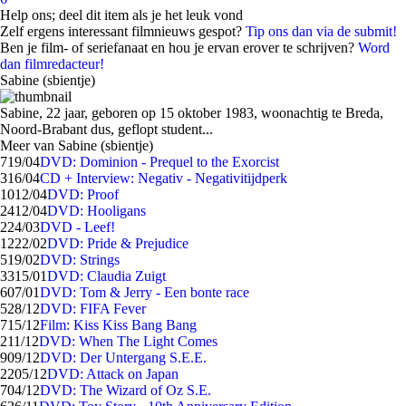
Help ons; deel dit item als je het leuk vond
Zelf ergens interessant filmnieuws gespot?
Tip ons dan via de submit!
Ben je film- of seriefanaat en hou je ervan erover te schrijven?
Word
dan filmredacteur!
Sabine (sbientje)
Sabine, 22 jaar, geboren op 15 oktober 1983, woonachtig te Breda,
Noord-Brabant dus, geflopt student...
Meer van Sabine (sbientje)
7
19/04
DVD: Dominion - Prequel to the Exorcist
3
16/04
CD + Interview: Negativ - Negativitijdperk
10
12/04
DVD: Proof
24
12/04
DVD: Hooligans
2
24/03
DVD - Leef!
12
22/02
DVD: Pride & Prejudice
5
19/02
DVD: Strings
33
15/01
DVD: Claudia Zuigt
6
07/01
DVD: Tom & Jerry - Een bonte race
5
28/12
DVD: FIFA Fever
7
15/12
Film: Kiss Kiss Bang Bang
2
11/12
DVD: When The Light Comes
9
09/12
DVD: Der Untergang S.E.E.
22
05/12
DVD: Attack on Japan
7
04/12
DVD: The Wizard of Oz S.E.