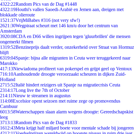
43
22:22
Random Pics van de Dag #1448
43
22:19
Houthi's vallen Saoedi-Arabië en Jemen aan, dreigen met
blokkade olieroute
15
21:37
VrijMiBabes #316 (not very sfw!)
26
21:30
Wegpiraat scheurt met 146 km/u door het centrum van
Amsterdam
39
20:08
CDA en D66 willen ingrijpen tegen 'gluurbrillen' die mensen
ongemerkt filmen
13
19:52
Benzineprijs daalt verder, onzekerheid over Straat van Hormuz
blijft
63
19:04
Spanje: bijna alle migranten in Ceuta weer teruggekeerd naar
Marokko
4
17:13
Niewiadoma profiteert van pokerspel en grijpt geel op Ventoux
7
16:10
Aanhoudende droogte veroorzaakt scheuren in dijken Zuid-
Holland
27
15:52
Italië hindert reizigers uit Spanje na migratiecrisis Ceuta
23
14:17
Long live the 7th of October
2
14:11
Nieuw te streamen in augustus
1
14:08
Excelsior opent seizoen met ruime zege op promovendus
Cambuur
60
13:58
Waterschappen slaan alarm wegens droogte: Gereedschapskist
leeg
37
13:13
Random Pics van de Dag #1833
16
12:43
Meta krijgt half miljard boete voor mentale schade bij jongeren
42
12:11
Voedselprijzen wereldwijd op hoogste niveau in ruim drie jaar