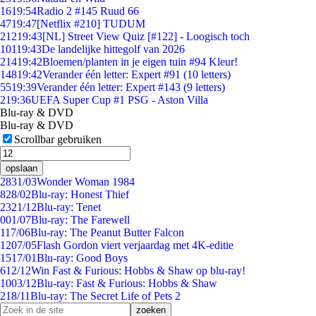
16
19:54
Radio 2 #145 Ruud 66
47
19:47
[Netflix #210] TUDUM
212
19:43
[NL] Street View Quiz [#122] - Loogisch toch
101
19:43
De landelijke hittegolf van 2026
214
19:42
Bloemen/planten in je eigen tuin #94 Kleur!
148
19:42
Verander één letter: Expert #91 (10 letters)
55
19:39
Verander één letter: Expert #143 (9 letters)
2
19:36
UEFA Super Cup #1 PSG - Aston Villa
Blu-ray & DVD
Blu-ray & DVD
Scrollbar gebruiken
opslaan
28
31/03
Wonder Woman 1984
8
28/02
Blu-ray: Honest Thief
23
21/12
Blu-ray: Tenet
0
01/07
Blu-ray: The Farewell
1
17/06
Blu-ray: The Peanut Butter Falcon
12
07/05
Flash Gordon viert verjaardag met 4K-editie
15
17/01
Blu-ray: Good Boys
6
12/12
Win Fast & Furious: Hobbs & Shaw op blu-ray!
10
03/12
Blu-ray: Fast & Furious: Hobbs & Shaw
2
18/11
Blu-ray: The Secret Life of Pets 2