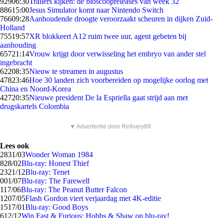
929
06:30
Trailers kijken: de bioscoopreleases van week 32
886
15:00
Jesus Simulator komt naar Nintendo Switch
766
09:28
Aanhoudende droogte veroorzaakt scheuren in dijken Zuid-
Holland
755
19:57
XR blokkeert A12 ruim twee uur, agent gebeten bij
aanhouding
657
21:14
Vrouw krijgt door verwisseling het embryo van ander stel
ingebracht
622
08:35
Nieuw te streamen in augustus
478
23:46
Hoe 30 landen zich voorbereiden op mogelijke oorlog met
China en Noord-Korea
427
20:35
Nieuwe president De la Espriella gaat strijd aan met
drugskartels Colombia
▼ Advertentie door Refinery89
Lees ook
28
31/03
Wonder Woman 1984
8
28/02
Blu-ray: Honest Thief
23
21/12
Blu-ray: Tenet
0
01/07
Blu-ray: The Farewell
1
17/06
Blu-ray: The Peanut Butter Falcon
12
07/05
Flash Gordon viert verjaardag met 4K-editie
15
17/01
Blu-ray: Good Boys
6
12/12
Win Fast & Furious: Hobbs & Shaw op blu-ray!