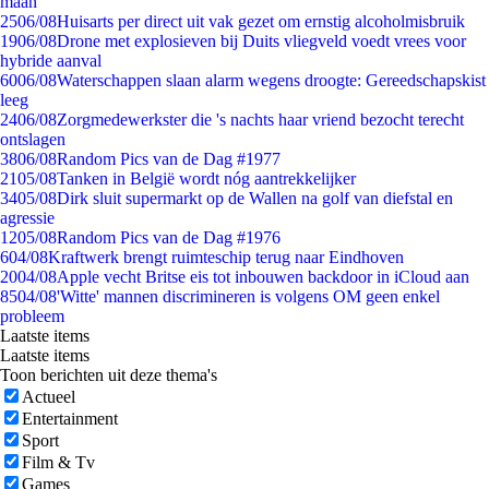
maan
25
06/08
Huisarts per direct uit vak gezet om ernstig alcoholmisbruik
19
06/08
Drone met explosieven bij Duits vliegveld voedt vrees voor
hybride aanval
60
06/08
Waterschappen slaan alarm wegens droogte: Gereedschapskist
leeg
24
06/08
Zorgmedewerkster die 's nachts haar vriend bezocht terecht
ontslagen
38
06/08
Random Pics van de Dag #1977
21
05/08
Tanken in België wordt nóg aantrekkelijker
34
05/08
Dirk sluit supermarkt op de Wallen na golf van diefstal en
agressie
12
05/08
Random Pics van de Dag #1976
6
04/08
Kraftwerk brengt ruimteschip terug naar Eindhoven
20
04/08
Apple vecht Britse eis tot inbouwen backdoor in iCloud aan
85
04/08
'Witte' mannen discrimineren is volgens OM geen enkel
probleem
Laatste items
Laatste items
Toon berichten uit deze thema's
Actueel
Entertainment
Sport
Film & Tv
Games