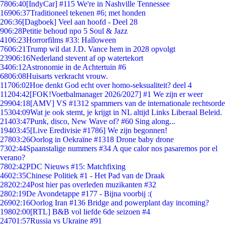
78
06:40
[IndyCar] #115 We're in Nashville Tennessee
169
06:37
Traditioneel tekenen #6; met honden
2
06:36
[Dagboek] Veel aan hoofd - Deel 28
9
06:28
Petitie behoud npo 5 Soul & Jazz
41
06:23
Horrorfilms #33: Halloween
76
06:21
Trump wil dat J.D. Vance hem in 2028 opvolgt
239
06:16
Nederland stevent af op watertekort
34
06:12
Astronomie in de Achtertuin #6
68
06:08
Huisarts verkracht vrouw.
117
06:02
Hoe denkt God echt over homo-seksualiteit? deel 4
112
04:42
[FOK!Voetbalmanager 2026/2027] #1 We zijn er weer
299
04:18
[AMV] VS #1312 spammers van de internationale rechtsorde
153
04:09
Wat je ook stemt, je krijgt in NL altijd Links Liberaal Beleid.
214
03:47
Punk, disco, New Wave of? #60 Sing along...
194
03:45
[Live Eredivisie #1786] We zijn begonnen!
278
03:26
Oorlog in Oekraïne #1318 Drone baby drone
73
02:44
Spaanstalige nummers #34 A que calor nos pasaremos por el
verano?
78
02:42
PDC Nieuws #15: Matchfixing
46
02:35
Chinese Politiek #1 - Het Pad van de Draak
282
02:24
Post hier pas overleden muzikanten #32
28
02:19
De Avondetappe #177 - Bijna voorbij :(
269
02:16
Oorlog Iran #136 Bridge and powerplant day incoming?
198
02:00
[RTL] B&B vol liefde 6de seizoen #4
247
01:57
Russia vs Ukraine #91