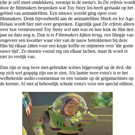
(die je zelf moet ontdekken), verstopt in de menu's. In
De erfenis
wordt
door de filmmakers besproken wat Toy Story los heeft gemaakt op het
gebied van animatiefilms. Een nieuwe wereld ging open voor
filmmakers. Denk bijvoorbeeld aan de animatiefilms Shrek en Ice Age.
Helaas wordt hier niet over gesproken. Eigenlijk gaat
De erfenis
alleen
over hoe vernieuwend Toy Story wel niet was en hoe leuk de film tien
jaar na dato nog is. Dan is er
Filmmakers kijken terug
, een filmpje van
ongeveer een kwartier waar vier van de nauw betrokkenen bij deze
film bij elkaar zitten voor een kopje koffie en mijmeren over 'die goeie
ouwe tijd'. Ze moeten vooral erg om elkaar lachen, maar ik word er
niet zo vrolijk van.
Dan zijn er nog twee niet-gebruikte scènes bijgevoegd op de dvd, die
op zich wel grappig zijn om te zien. Als laatste twee extra's is er het
welbekende audio-commentaar en een variatie op de grijpmachines op
de kermis. Al met al behoorlijk schrale extra's voor een special edition.