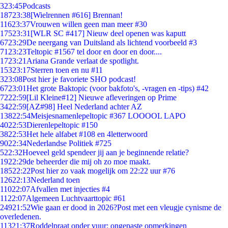
3
23:45
Podcasts
187
23:38
[Wielrennen #616] Brennan!
116
23:37
Vrouwen willen geen man meer #30
175
23:31
[WLR SC #417] Nieuw deel openen was kaputt
67
23:29
De neergang van Duitsland als lichtend voorbeeld #3
71
23:23
Teltopic #1567 tel door en door en door....
17
23:21
Ariana Grande verlaat de spotlight.
153
23:17
Sterren toen en nu #11
3
23:08
Post hier je favoriete SHO podcast!
67
23:01
Het grote Baktopic (voor bakfoto's, -vragen en -tips) #42
72
22:59
[Lil Kleine#12] Nieuwe afleveringen op Prime
34
22:59
[AZ#98] Heel Nederland achter AZ
138
22:54
Meisjesnamenlepeltopic #367 LOOOOL LAPO
40
22:53
Dierenlepeltopic #150
38
22:53
Het hele alfabet #108 en 4letterwoord
90
22:34
Nederlandse Politiek #725
5
22:32
Hoeveel geld spendeer jij aan je beginnende relatie?
19
22:29
de beheerder die mij oh zo moe maakt.
185
22:22
Post hier zo vaak mogelijk om 22:22 uur #76
126
22:13
Nederland toen
110
22:07
Afvallen met injecties #4
11
22:07
Algemeen Luchtvaarttopic #61
249
21:52
Wie gaan er dood in 2026?Post met een vleugje cynisme de
overledenen.
113
21:37
Roddelpraat onder vuur: ongepaste opmerkingen