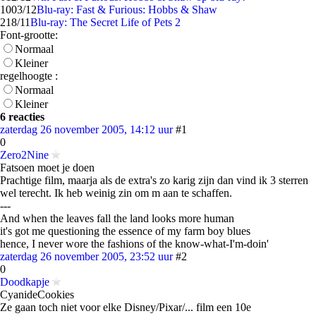
10
03/12
Blu-ray: Fast & Furious: Hobbs & Shaw
2
18/11
Blu-ray: The Secret Life of Pets 2
Font-grootte:
Normaal
Kleiner
regelhoogte :
Normaal
Kleiner
6 reacties
zaterdag 26 november 2005, 14:12 uur
#1
0
Zero2Nine
Fatsoen moet je doen
Prachtige film, maarja als de extra's zo karig zijn dan vind ik 3 sterren
wel terecht. Ik heb weinig zin om m aan te schaffen.
---
And when the leaves fall the land looks more human
it's got me questioning the essence of my farm boy blues
hence, I never wore the fashions of the know-what-I'm-doin'
zaterdag 26 november 2005, 23:52 uur
#2
0
Doodkapje
CyanideCookies
Ze gaan toch niet voor elke Disney/Pixar/... film een 10e