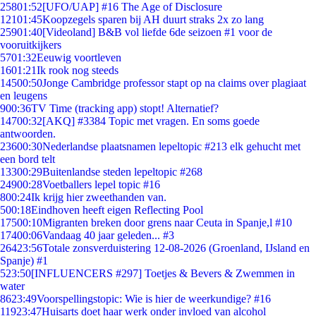
258
01:52
[UFO/UAP] #16 The Age of Disclosure
121
01:45
Koopzegels sparen bij AH duurt straks 2x zo lang
259
01:40
[Videoland] B&B vol liefde 6de seizoen #1 voor de
vooruitkijkers
57
01:32
Eeuwig voortleven
16
01:21
Ik rook nog steeds
145
00:50
Jonge Cambridge professor stapt op na claims over plagiaat
en leugens
9
00:36
TV Time (tracking app) stopt! Alternatief?
147
00:32
[AKQ] #3384 Topic met vragen. En soms goede
antwoorden.
236
00:30
Nederlandse plaatsnamen lepeltopic #213 elk gehucht met
een bord telt
133
00:29
Buitenlandse steden lepeltopic #268
249
00:28
Voetballers lepel topic #16
8
00:24
Ik krijg hier zweethanden van.
5
00:18
Eindhoven heeft eigen Reflecting Pool
175
00:10
Migranten breken door grens naar Ceuta in Spanje,l #10
174
00:06
Vandaag 40 jaar geleden... #3
264
23:56
Totale zonsverduistering 12-08-2026 (Groenland, IJsland en
Spanje) #1
5
23:50
[INFLUENCERS #297] Toetjes & Bevers & Zwemmen in
water
86
23:49
Voorspellingstopic: Wie is hier de weerkundige? #16
119
23:47
Huisarts doet haar werk onder invloed van alcohol