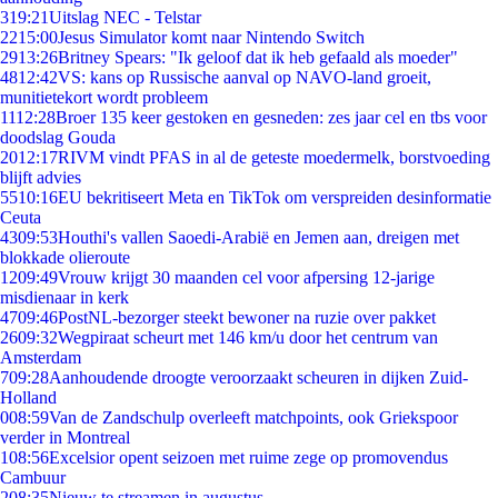
3
19:21
Uitslag NEC - Telstar
22
15:00
Jesus Simulator komt naar Nintendo Switch
29
13:26
Britney Spears: "Ik geloof dat ik heb gefaald als moeder"
48
12:42
VS: kans op Russische aanval op NAVO-land groeit,
munitietekort wordt probleem
11
12:28
Broer 135 keer gestoken en gesneden: zes jaar cel en tbs voor
doodslag Gouda
20
12:17
RIVM vindt PFAS in al de geteste moedermelk, borstvoeding
blijft advies
55
10:16
EU bekritiseert Meta en TikTok om verspreiden desinformatie
Ceuta
43
09:53
Houthi's vallen Saoedi-Arabië en Jemen aan, dreigen met
blokkade olieroute
12
09:49
Vrouw krijgt 30 maanden cel voor afpersing 12-jarige
misdienaar in kerk
47
09:46
PostNL-bezorger steekt bewoner na ruzie over pakket
26
09:32
Wegpiraat scheurt met 146 km/u door het centrum van
Amsterdam
7
09:28
Aanhoudende droogte veroorzaakt scheuren in dijken Zuid-
Holland
0
08:59
Van de Zandschulp overleeft matchpoints, ook Griekspoor
verder in Montreal
1
08:56
Excelsior opent seizoen met ruime zege op promovendus
Cambuur
2
08:35
Nieuw te streamen in augustus