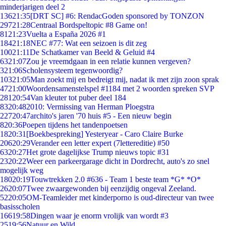
minderjarigen deel 2
136
21:35
[DRT SC] #6: RendacGoden sponsored by TONZON
297
21:28
Centraal Bordspeltopic #8 Game on!
81
21:23
Vuelta a España 2026 #1
184
21:18
NEC #77: Wat een seizoen is dit zeg
100
21:11
De Schatkamer van Beeld & Geluid #4
63
21:07
Zou je vreemdgaan in een relatie kunnen vergeven?
3
21:06
Scholensysteem tegenwoordig?
103
21:05
Man zoekt mij en bedreigt mij, nadat ik met zijn zoon sprak
47
21:00
Woordensamenstelspel #1184 met 2 woorden spreken SVP
281
20:54
Van kleuter tot puber deel 184
83
20:48
2010: Vermissing van Herman Ploegstra
227
20:47
archito's jaren '70 huis #5 - Een nieuw begin
8
20:36
Poepen tijdens het tandenpoetsen
18
20:31
[Boekbespreking] Yesteryear - Caro Claire Burke
206
20:29
Verander een letter expert (7lettereditie) #50
63
20:27
Het grote dagelijkse Trump nieuws topic #31
23
20:22
Weer een parkeergarage dicht in Dordrecht, auto's zo snel
mogelijk weg
180
20:19
Touwtrekken 2.0 #636 - Team 1 beste team *G* *O*
26
20:07
Twee zwaargewonden bij eenzijdig ongeval Zeeland.
52
20:05
OM-Teamleider met kinderporno is oud-directeur van twee
basisscholen
166
19:58
Dingen waar je enorm vrolijk van wordt #3
25
19:56
Natuur en Wild