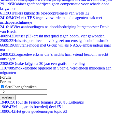
29
11:05
Kabinet geeft bedrijven geen compensatie voor schade door
laagwater
6
11:03
Trailers kijken: de bioscoopreleases van week 32
24
10:54
OM eist TBS tegen verwarde man die agenten stak met
aardappelschilmesje
24
10:18
Vier aanhoudingen na doodsbedreiging burgemeester Depla
van Breda
40
09:42
Duitser (93) crasht met quad tegen boom, vier gewonden
25
09:22
Huisarts per direct uit vak gezet om ernstig alcoholmisbruik
66
09:19
Onlyfans-model met G-cup wil als NASA-ambassadeur naar
maan
24
09:02
Zorgmedewerkster die 's nachts haar vriend bezocht terecht
ontslagen
23
08/08
Quake krijgt na 30 jaar een gratis uitbreiding
11
07/08
Smokkelbende opgerold in Spanje, verdienden miljoenen aan
migranten
Forum
Forum
Scrollbar gebruiken
opslaan
194
06:50
Tour de France femmes 2026 #5 Lollergps
19
06:43
Managarm's boerderij deel #5.1
109
06:42
Het grote goedemorgen topic #3