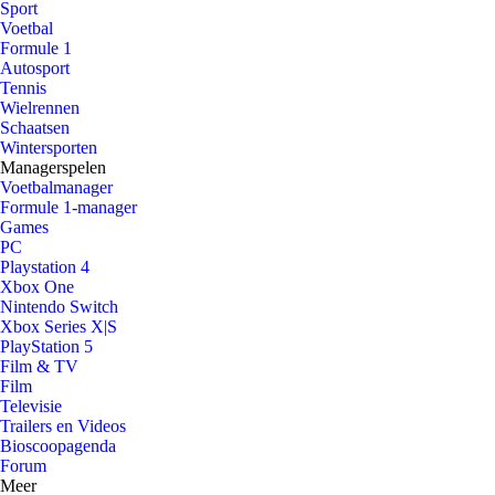
Sport
Voetbal
Formule 1
Autosport
Tennis
Wielrennen
Schaatsen
Wintersporten
Managerspelen
Voetbalmanager
Formule 1-manager
Games
PC
Playstation 4
Xbox One
Nintendo Switch
Xbox Series X|S
PlayStation 5
Film & TV
Film
Televisie
Trailers en Videos
Bioscoopagenda
Forum
Meer