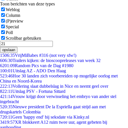
Toon berichten van deze types
Weblog
Column
(P)review
Special
Poll
Scrollbar gebruiken
opslaan
15
06:35
VrijMiBabes #316 (not very sfw!)
6
06:30
Trailers kijken: de bioscoopreleases van week 32
62
01:09
Random Pics van de Dag #1980
1
00:01
Uitslag AZ - ADO Den Haag
5
23:46
Hoe 30 landen zich voorbereiden op mogelijke oorlog met
China en Noord-Korea
2
22:13
Vollering slaat dubbelslag in Nice en neemt geel over
8
22:11
Uitslag PSV - Fortuna Sittard
4
21:14
Vrouw krijgt door verwisseling het embryo van ander stel
ingebracht
5
20:35
Nieuwe president De la Espriella gaat strijd aan met
drugskartels Colombia
7
20:11
Geen 'happy end' bij seksdate via Kinky.nl
34
19:57
XR blokkeert A12 ruim twee uur, agent gebeten bij
aanhouding