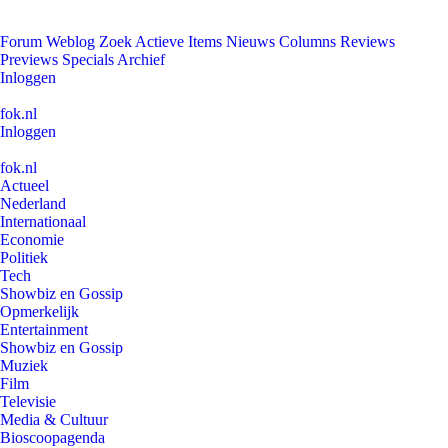
Forum
Weblog
Zoek
Actieve Items
Nieuws
Columns
Reviews
Previews
Specials
Archief
Inloggen
fok.nl
Inloggen
fok.nl
Actueel
Nederland
Internationaal
Economie
Politiek
Tech
Showbiz en Gossip
Opmerkelijk
Entertainment
Showbiz en Gossip
Muziek
Film
Televisie
Media & Cultuur
Bioscoopagenda