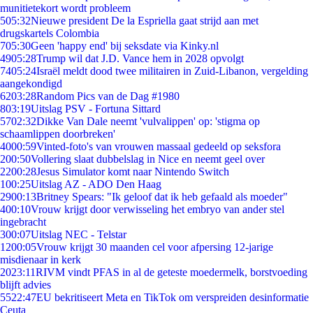
munitietekort wordt probleem
5
05:32
Nieuwe president De la Espriella gaat strijd aan met
drugskartels Colombia
7
05:30
Geen 'happy end' bij seksdate via Kinky.nl
49
05:28
Trump wil dat J.D. Vance hem in 2028 opvolgt
74
05:24
Israël meldt dood twee militairen in Zuid-Libanon, vergelding
aangekondigd
62
03:28
Random Pics van de Dag #1980
8
03:19
Uitslag PSV - Fortuna Sittard
57
02:32
Dikke Van Dale neemt 'vulvalippen' op: 'stigma op
schaamlippen doorbreken'
40
00:59
Vinted-foto's van vrouwen massaal gedeeld op seksfora
2
00:50
Vollering slaat dubbelslag in Nice en neemt geel over
22
00:28
Jesus Simulator komt naar Nintendo Switch
1
00:25
Uitslag AZ - ADO Den Haag
29
00:13
Britney Spears: "Ik geloof dat ik heb gefaald als moeder"
4
00:10
Vrouw krijgt door verwisseling het embryo van ander stel
ingebracht
3
00:07
Uitslag NEC - Telstar
12
00:05
Vrouw krijgt 30 maanden cel voor afpersing 12-jarige
misdienaar in kerk
20
23:11
RIVM vindt PFAS in al de geteste moedermelk, borstvoeding
blijft advies
55
22:47
EU bekritiseert Meta en TikTok om verspreiden desinformatie
Ceuta