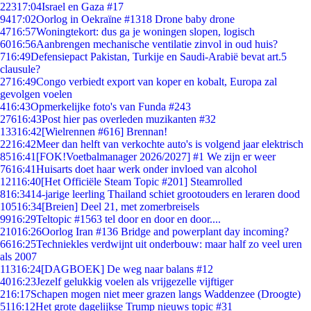
223
17:04
Israel en Gaza #17
94
17:02
Oorlog in Oekraïne #1318 Drone baby drone
47
16:57
Woningtekort: dus ga je woningen slopen, logisch
60
16:56
Aanbrengen mechanische ventilatie zinvol in oud huis?
7
16:49
Defensiepact Pakistan, Turkije en Saudi-Arabië bevat art.5
clausule?
27
16:49
Congo verbiedt export van koper en kobalt, Europa zal
gevolgen voelen
4
16:43
Opmerkelijke foto's van Funda #243
276
16:43
Post hier pas overleden muzikanten #32
133
16:42
[Wielrennen #616] Brennan!
22
16:42
Meer dan helft van verkochte auto's is volgend jaar elektrisch
85
16:41
[FOK!Voetbalmanager 2026/2027] #1 We zijn er weer
76
16:41
Huisarts doet haar werk onder invloed van alcohol
121
16:40
[Het Officiële Steam Topic #201] Steamrolled
8
16:34
14-jarige leerling Thailand schiet grootouders en leraren dood
105
16:34
[Breien] Deel 21, met zomerbreisels
99
16:29
Teltopic #1563 tel door en door en door....
210
16:26
Oorlog Iran #136 Bridge and powerplant day incoming?
66
16:25
Techniekles verdwijnt uit onderbouw: maar half zo veel uren
als 2007
113
16:24
[DAGBOEK] De weg naar balans #12
40
16:23
Jezelf gelukkig voelen als vrijgezelle vijftiger
2
16:17
Schapen mogen niet meer grazen langs Waddenzee (Droogte)
51
16:12
Het grote dagelijkse Trump nieuws topic #31