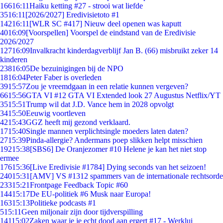
166
16:11
Haiku ketting #27 - strooi wat liefde
35
16:11
[2026/2027] Eredivisietoto #1
142
16:11
[WLR SC #417] Nieuw deel openen was kaputt
40
16:09
[Voorspellen] Voorspel de eindstand van de Eredivisie
2026/2027
127
16:09
Invalkracht kinderdagverblijf Jan B. (66) misbruikt zeker 14
kinderen
238
16:05
De bezuinigingen bij de NPO
18
16:04
Peter Faber is overleden
39
15:57
Zou je vreemdgaan in een relatie kunnen vergeven?
66
15:56
GTA VI #12 GTA VI Extended look 27 Augustus Netflix/YT
35
15:51
Trump wil dat J.D. Vance hem in 2028 opvolgt
34
15:50
Eeuwig voortleven
42
15:43
GGZ heeft mij gezond verklaard.
17
15:40
Single mannen verplichtsingle moeders laten daten?
27
15:39
Pinda-allergie? Andermans poep slikken helpt misschien
192
15:38
[SBS6] De Oranjezomer #10 Helene je kan het niet stop
ermee
176
15:36
[Live Eredivisie #1784] Dying seconds van het seizoen!
240
15:31
[AMV] VS #1312 spammers van de internationale rechtsorde
233
15:21
Frontpage Feedback Topic #60
144
15:17
De EU-politiek #6 Musk naar Europa!
163
15:13
Politieke podcasts #1
5
15:11
Geen miljonair zijn door tijdverspilling
141
15:02
Zaken waar je je echt dood aan ergert #17 - Werklui