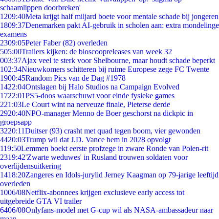
schaamlippen doorbreken'
12
09:40
Meta krijgt half miljard boete voor mentale schade bij jongeren
18
09:37
Denemarken pakt AI-gebruik in scholen aan: extra mondelinge
examens
23
09:05
Peter Faber (82) overleden
5
05:00
Trailers kijken: de bioscoopreleases van week 32
0
03:37
Ajax veel te sterk voor Shelbourne, maar houdt schade beperkt
1
02:34
Nieuwkomers schitteren bij ruime Europese zege FC Twente
19
00:45
Random Pics van de Dag #1978
14
22:04
Ontslagen bij Halo Studios na Campaign Evolved
17
22:01
PS5-doos waarschuwt voor einde fysieke games
2
21:03
Le Court wint na nerveuze finale, Pieterse derde
29
20:40
NPO-manager Menno de Boer geschorst na dickpic in
groepsapp
32
20:11
Duitser (93) crasht met quad tegen boom, vier gewonden
44
20:03
Trump wil dat J.D. Vance hem in 2028 opvolgt
1
19:50
Lemmen boekt eerste profzege in zware Ronde van Polen-rit
23
19:42
'Zwarte weduwes' in Rusland trouwen soldaten voor
overlijdensuitkering
14
18:20
Zangeres en Idols-jurylid Jerney Kaagman op 79-jarige leeftijd
overleden
10
06/08
Netflix-abonnees krijgen exclusieve early access tot
uitgebreide GTA VI trailer
64
06/08
Onlyfans-model met G-cup wil als NASA-ambassadeur naar
maan