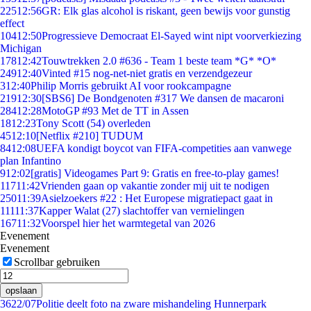
225
12:56
GR: Elk glas alcohol is riskant, geen bewijs voor gunstig
effect
104
12:50
Progressieve Democraat El-Sayed wint nipt voorverkiezing
Michigan
178
12:42
Touwtrekken 2.0 #636 - Team 1 beste team *G* *O*
249
12:40
Vinted #15 nog-net-niet gratis en verzendgezeur
3
12:40
Philip Morris gebruikt AI voor rookcampagne
219
12:30
[SBS6] De Bondgenoten #317 We dansen de macaroni
284
12:28
MotoGP #93 Met de TT in Assen
18
12:23
Tony Scott (54) overleden
45
12:10
[Netflix #210] TUDUM
84
12:08
UEFA kondigt boycot van FIFA-competities aan vanwege
plan Infantino
9
12:02
[gratis] Videogames Part 9: Gratis en free-to-play games!
117
11:42
Vrienden gaan op vakantie zonder mij uit te nodigen
250
11:39
Asielzoekers #22 : Het Europese migratiepact gaat in
111
11:37
Kapper Walat (27) slachtoffer van vernielingen
167
11:32
Voorspel hier het warmtegetal van 2026
Evenement
Evenement
Scrollbar gebruiken
opslaan
36
22/07
Politie deelt foto na zware mishandeling Hunnerpark