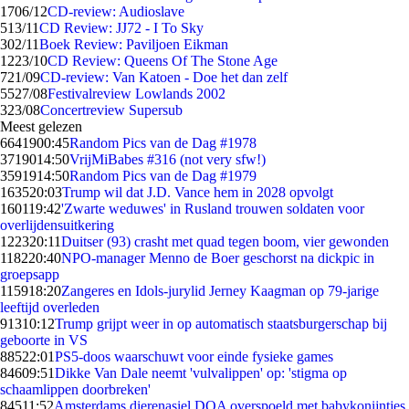
17
06/12
CD-review: Audioslave
5
13/11
CD Review: JJ72 - I To Sky
3
02/11
Boek Review: Paviljoen Eikman
12
23/10
CD Review: Queens Of The Stone Age
7
21/09
CD-review: Van Katoen - Doe het dan zelf
55
27/08
Festivalreview Lowlands 2002
3
23/08
Concertreview Supersub
Meest gelezen
66419
00:45
Random Pics van de Dag #1978
37190
14:50
VrijMiBabes #316 (not very sfw!)
35919
14:50
Random Pics van de Dag #1979
1635
20:03
Trump wil dat J.D. Vance hem in 2028 opvolgt
1601
19:42
'Zwarte weduwes' in Rusland trouwen soldaten voor
overlijdensuitkering
1223
20:11
Duitser (93) crasht met quad tegen boom, vier gewonden
1182
20:40
NPO-manager Menno de Boer geschorst na dickpic in
groepsapp
1159
18:20
Zangeres en Idols-jurylid Jerney Kaagman op 79-jarige
leeftijd overleden
913
10:12
Trump grijpt weer in op automatisch staatsburgerschap bij
geboorte in VS
885
22:01
PS5-doos waarschuwt voor einde fysieke games
846
09:51
Dikke Van Dale neemt 'vulvalippen' op: 'stigma op
schaamlippen doorbreken'
845
11:52
Amsterdams dierenasiel DOA overspoeld met babykonijntjes