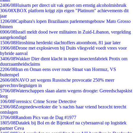
24
06/08
Huisarts per direct uit vak gezet om ernstig alcoholmisbruik
3
06/08
XBOX platform krijgt zijn eigen "Platinum" achievements dit
jaar
12
06/08
Capibara's lopen Braziliaans parlementsgebouw Mato Grosso
binnen
69
06/08
Israël meldt dood twee militairen in Zuid-Libanon, vergelding
aangekondigd
15
06/08
Hiroshima herdenkt slachtoffers atoombom, 81 jaar later
19
06/08
Drone met explosieven bij Duits vliegveld voedt vrees voor
hybride aanval
34
06/08
Wakker Dier dient klacht in tegen insectenfabriek Protix om
duurzaamheidsclaims
22
06/08
Iran en Oman eens over route Straat van Hormuz, VS
buitenspel
26
06/08
NAVO zet wegens Russische provocatie 250% meer
gevechtsvliegtuigen in
57
06/08
Waterschappen slaan alarm wegens droogte: Gereedschapskist
leeg
1
06/08
Forensics: Crime Scene Detective
23
06/08
Zorgmedewerkster die 's nachts haar vriend bezocht terecht
ontslagen
37
06/08
Random Pics van de Dag #1977
18
05/08
Datalek bij Bol en de Bijenkorf na cyberaanval op logistiek
partner Ceva