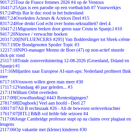
90
17:25
Tour de France femmes 2026 #4 op de Ventoux
164
17:25
Ajax is een parodie op een voetbalclub #7 Vuurwerkjes
9
17:24
Prijs Bar le duc rood in het buitenland
88
17:24
Overleden Acteurs & Actrices Deel #15
83
17:24
Hoe denkt God echt over homo-seksualiteit? deel 4
104
17:21
Migranten breken door grens naar Ceuta in Spanje,l #10
94
17:20
Nieuwe / verwachte boeken
203
17:20
[INFLUENCERS #295] Van flodderslinger tot Shrek-crème
79
17:19
De Bondgenoten Spoiler Topic #3
122
17:18
NPO-manager Menno de Boer (47) op non-actief stuurde
dick-pic rond
251
17:18
Totale zonsverduistering 12-08-2026 (Groenland, IJsland en
Spanje) #1
1
17:16
Miljarden naar Europese AI-start-ups: Nederland profiteert flink
mee
67
17:16
Vrouwen willen geen man meer #30
171
17:12
Vandaag 40 jaar geleden... #3
2
17:11
William Orbit overleden
21
17:09
[Crowdfunding] #443 Rentestijgingen?
278
17:08
[Dagboek] Veel aan hoofd - Deel 27
100
17:07
Ali B rechtszaak #26 - Ali de bewezen serieverkrachter
176
17:07
[RTL] B&B vol liefde 6de seizoen #4
71
17:06
Jonge Cambridge professor stapt op na claims over plagiaat en
leugens
21
17:06
Op vakantie met (kleine) kinderen #30