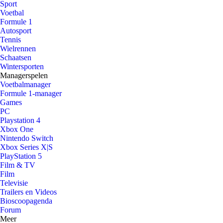
Sport
Voetbal
Formule 1
Autosport
Tennis
Wielrennen
Schaatsen
Wintersporten
Managerspelen
Voetbalmanager
Formule 1-manager
Games
PC
Playstation 4
Xbox One
Nintendo Switch
Xbox Series X|S
PlayStation 5
Film & TV
Film
Televisie
Trailers en Videos
Bioscoopagenda
Forum
Meer