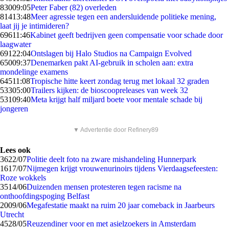
830
09:05
Peter Faber (82) overleden
814
13:48
Meer agressie tegen een andersluidende politieke mening,
laat jij je intimideren?
696
11:46
Kabinet geeft bedrijven geen compensatie voor schade door
laagwater
691
22:04
Ontslagen bij Halo Studios na Campaign Evolved
650
09:37
Denemarken pakt AI-gebruik in scholen aan: extra
mondelinge examens
645
11:08
Tropische hitte keert zondag terug met lokaal 32 graden
533
05:00
Trailers kijken: de bioscoopreleases van week 32
531
09:40
Meta krijgt half miljard boete voor mentale schade bij
jongeren
▼ Advertentie door Refinery89
Lees ook
36
22/07
Politie deelt foto na zware mishandeling Hunnerpark
16
17/07
Nijmegen krijgt vrouwenurinoirs tijdens Vierdaagsefeesten:
Roze wokkels
35
14/06
Duizenden mensen protesteren tegen racisme na
onthoofdingspoging Belfast
20
09/06
Megafestatie maakt na ruim 20 jaar comeback in Jaarbeurs
Utrecht
45
28/05
Reuzen­diner voor en met asielzoekers in Amsterdam