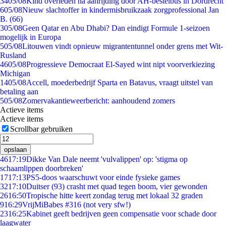
34
05/08
Kind overleden na aanrijding door AH-bestelbus in Dordrecht
6
05/08
Nieuw slachtoffer in kindermisbruikzaak zorgprofessional Jan
B. (66)
3
05/08
Geen Qatar en Abu Dhabi? Dan eindigt Formule 1-seizoen
mogelijk in Europa
5
05/08
Litouwen vindt opnieuw migrantentunnel onder grens met Wit-
Rusland
46
05/08
Progressieve Democraat El-Sayed wint nipt voorverkiezing
Michigan
14
05/08
Accell, moederbedrijf Sparta en Batavus, vraagt uitstel van
betaling aan
5
05/08
Zomervakantieweerbericht: aanhoudend zomers
Actieve items
Actieve items
Scrollbar gebruiken
opslaan
46
17:19
Dikke Van Dale neemt 'vulvalippen' op: 'stigma op
schaamlippen doorbreken'
17
17:13
PS5-doos waarschuwt voor einde fysieke games
32
17:10
Duitser (93) crasht met quad tegen boom, vier gewonden
26
16:50
Tropische hitte keert zondag terug met lokaal 32 graden
9
16:29
VrijMiBabes #316 (not very sfw!)
23
16:25
Kabinet geeft bedrijven geen compensatie voor schade door
laagwater