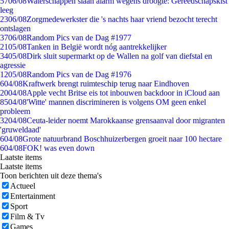
57
06/08
Waterschappen slaan alarm wegens droogte: Gereedschapskist
leeg
23
06/08
Zorgmedewerkster die 's nachts haar vriend bezocht terecht
ontslagen
37
06/08
Random Pics van de Dag #1977
21
05/08
Tanken in België wordt nóg aantrekkelijker
34
05/08
Dirk sluit supermarkt op de Wallen na golf van diefstal en
agressie
12
05/08
Random Pics van de Dag #1976
6
04/08
Kraftwerk brengt ruimteschip terug naar Eindhoven
20
04/08
Apple vecht Britse eis tot inbouwen backdoor in iCloud aan
85
04/08
'Witte' mannen discrimineren is volgens OM geen enkel
probleem
32
04/08
Ceuta-leider noemt Marokkaanse grensaanval door migranten
'gruweldaad'
6
04/08
Grote natuurbrand Boschhuizerbergen groeit naar 100 hectare
6
04/08
FOK! was even down
Laatste items
Laatste items
Toon berichten uit deze thema's
Actueel
Entertainment
Sport
Film & Tv
Games