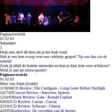
Paginaoverzicht
01
02
03
Submitter:
3
Help ons; deel dit item als je het leuk vond
Heb je een hete scoop over een celebrity gespot?
Tip ons dan via de
submit!
Zoek jij altijd de leukste nieuwtjes en kun je daar leuk over schrijven?
Meld je aan als nieuwsposter!
Paginaoverzicht
01
02
03
Meer van Alain (Unkle)
11
30/04
CD Review: The Cardigans - Long Gone Before Daylight
14
17/03
Concert Review / Interview Spinvis
12
16/03
Boek Review: Gala - Ronald Giphart
6
20/02
CD Review: Caesar - Caesar
2
25/01
CD Review: Schwarz - Cheesy
4
10/01
Boekreview: De verveling van de keeper