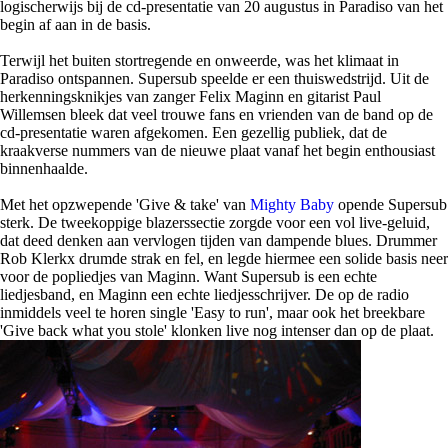
logischerwijs bij de cd-presentatie van 20 augustus in Paradiso van het
begin af aan in de basis.
Terwijl het buiten stortregende en onweerde, was het klimaat in
Paradiso ontspannen. Supersub speelde er een thuiswedstrijd. Uit de
herkenningsknikjes van zanger Felix Maginn en gitarist Paul
Willemsen bleek dat veel trouwe fans en vrienden van de band op de
cd-presentatie waren afgekomen. Een gezellig publiek, dat de
kraakverse nummers van de nieuwe plaat vanaf het begin enthousiast
binnenhaalde.
Met het opzwepende 'Give & take' van
Mighty Baby
opende Supersub
sterk. De tweekoppige blazerssectie zorgde voor een vol live-geluid,
dat deed denken aan vervlogen tijden van dampende blues. Drummer
Rob Klerkx drumde strak en fel, en legde hiermee een solide basis neer
voor de popliedjes van Maginn. Want Supersub is een echte
liedjesband, en Maginn een echte liedjesschrijver. De op de radio
inmiddels veel te horen single 'Easy to run', maar ook het breekbare
'Give back what you stole' klonken live nog intenser dan op de plaat.