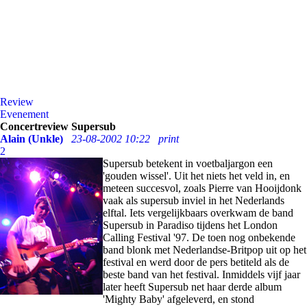
Review
Evenement
Concertreview Supersub
Alain (Unkle)
23-08-2002 10:22
print
2
Supersub betekent in voetbaljargon een
'gouden wissel'. Uit het niets het veld in, en
meteen succesvol, zoals Pierre van Hooijdonk
vaak als supersub inviel in het Nederlands
elftal. Iets vergelijkbaars overkwam de band
Supersub in Paradiso tijdens het London
Calling Festival '97. De toen nog onbekende
band blonk met Nederlandse-Britpop uit op het
festival en werd door de pers betiteld als de
beste band van het festival. Inmiddels vijf jaar
later heeft Supersub net haar derde album
'Mighty Baby' afgeleverd, en stond