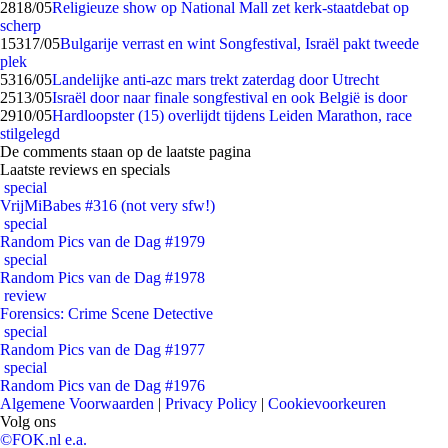
28
18/05
Religieuze show op National Mall zet kerk-staatdebat op
scherp
153
17/05
Bulgarije verrast en wint Songfestival, Israël pakt tweede
plek
53
16/05
Landelijke anti-azc mars trekt zaterdag door Utrecht
25
13/05
Israël door naar finale songfestival en ook België is door
29
10/05
Hardloopster (15) overlijdt tijdens Leiden Marathon, race
stilgelegd
De comments staan op de laatste pagina
Laatste reviews en specials
special
VrijMiBabes #316 (not very sfw!)
special
Random Pics van de Dag #1979
special
Random Pics van de Dag #1978
review
Forensics: Crime Scene Detective
special
Random Pics van de Dag #1977
special
Random Pics van de Dag #1976
Algemene Voorwaarden
|
Privacy Policy
|
Cookievoorkeuren
Volg ons
©FOK.nl e.a.