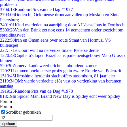
probleem
37
04:13
Random Pics van de Dag #1977
27
03:06
Doden bij Oekraïense droneaanvallen op Moskou en Sint-
Petersburg
34
01:01
Kind overleden na aanrijding door AH-bestelbus in Dordrecht
53
00:28
Van den Brink zet nog eens 14 gemeenten onder toezicht om
spreidingswet
22
22:50
Iran en Oman eens over route Straat van Hormuz, VS
buitenspel
2
22:17
Le Court wint na nerveuze finale, Pieterse derde
12
20:48
Capibara's lopen Braziliaans parlementsgebouw Mato Grosso
binnen
5
20:30
Zomervakantieweerbericht: aanhoudend zomers
1
20:21
Lemmen boekt eerste profzege in zware Ronde van Polen-rit
15
19:45
Hiroshima herdenkt slachtoffers atoombom, 81 jaar later
21
19:34
OM: vierde verdachte (18) vast op verdenking van beramen
aanslag
19
19:25
Random Pics van de Dag #1978
8
18:19
In Spider-Man: Brand New Day is Spidey echt weer Spidey
Forum
Forum
Scrollbar gebruiken
opslaan