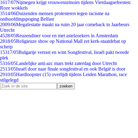
16
17/07
Nijmegen krijgt vrouwenurinoirs tijdens Vierdaagsefeesten:
Roze wokkels
35
14/06
Duizenden mensen protesteren tegen racisme na
onthoofdingspoging Belfast
20
09/06
Megafestatie maakt na ruim 20 jaar comeback in Jaarbeurs
Utrecht
45
28/05
Reuzen­diner voor en met asielzoekers in Amsterdam
28
18/05
Religieuze show op National Mall zet kerk-staatdebat op
scherp
153
17/05
Bulgarije verrast en wint Songfestival, Israël pakt tweede
plek
53
16/05
Landelijke anti-azc mars trekt zaterdag door Utrecht
25
13/05
Israël door naar finale songfestival en ook België is door
29
10/05
Hardloopster (15) overlijdt tijdens Leiden Marathon, race
stilgelegd