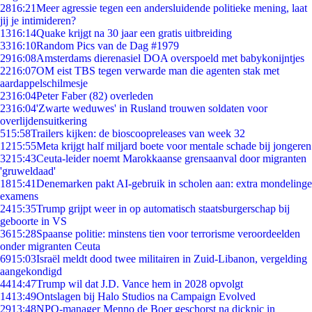
28
16:21
Meer agressie tegen een andersluidende politieke mening, laat
jij je intimideren?
13
16:14
Quake krijgt na 30 jaar een gratis uitbreiding
33
16:10
Random Pics van de Dag #1979
29
16:08
Amsterdams dierenasiel DOA overspoeld met babykonijntjes
22
16:07
OM eist TBS tegen verwarde man die agenten stak met
aardappelschilmesje
23
16:04
Peter Faber (82) overleden
23
16:04
'Zwarte weduwes' in Rusland trouwen soldaten voor
overlijdensuitkering
5
15:58
Trailers kijken: de bioscoopreleases van week 32
12
15:55
Meta krijgt half miljard boete voor mentale schade bij jongeren
32
15:43
Ceuta-leider noemt Marokkaanse grensaanval door migranten
'gruweldaad'
18
15:41
Denemarken pakt AI-gebruik in scholen aan: extra mondelinge
examens
24
15:35
Trump grijpt weer in op automatisch staatsburgerschap bij
geboorte in VS
36
15:28
Spaanse politie: minstens tien voor terrorisme veroordeelden
onder migranten Ceuta
69
15:03
Israël meldt dood twee militairen in Zuid-Libanon, vergelding
aangekondigd
44
14:47
Trump wil dat J.D. Vance hem in 2028 opvolgt
14
13:49
Ontslagen bij Halo Studios na Campaign Evolved
29
13:48
NPO-manager Menno de Boer geschorst na dickpic in