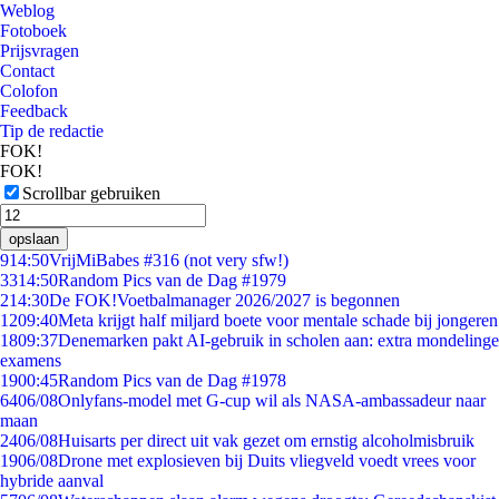
Weblog
Fotoboek
Prijsvragen
Contact
Colofon
Feedback
Tip de redactie
FOK!
FOK!
Scrollbar gebruiken
opslaan
9
14:50
VrijMiBabes #316 (not very sfw!)
33
14:50
Random Pics van de Dag #1979
2
14:30
De FOK!Voetbalmanager 2026/2027 is begonnen
12
09:40
Meta krijgt half miljard boete voor mentale schade bij jongeren
18
09:37
Denemarken pakt AI-gebruik in scholen aan: extra mondelinge
examens
19
00:45
Random Pics van de Dag #1978
64
06/08
Onlyfans-model met G-cup wil als NASA-ambassadeur naar
maan
24
06/08
Huisarts per direct uit vak gezet om ernstig alcoholmisbruik
19
06/08
Drone met explosieven bij Duits vliegveld voedt vrees voor
hybride aanval