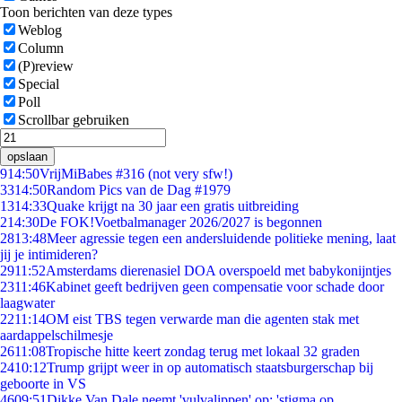
Toon berichten van deze types
Weblog
Column
(P)review
Special
Poll
Scrollbar gebruiken
opslaan
9
14:50
VrijMiBabes #316 (not very sfw!)
33
14:50
Random Pics van de Dag #1979
13
14:33
Quake krijgt na 30 jaar een gratis uitbreiding
2
14:30
De FOK!Voetbalmanager 2026/2027 is begonnen
28
13:48
Meer agressie tegen een andersluidende politieke mening, laat
jij je intimideren?
29
11:52
Amsterdams dierenasiel DOA overspoeld met babykonijntjes
23
11:46
Kabinet geeft bedrijven geen compensatie voor schade door
laagwater
22
11:14
OM eist TBS tegen verwarde man die agenten stak met
aardappelschilmesje
26
11:08
Tropische hitte keert zondag terug met lokaal 32 graden
24
10:12
Trump grijpt weer in op automatisch staatsburgerschap bij
geboorte in VS
46
09:51
Dikke Van Dale neemt 'vulvalippen' op: 'stigma op