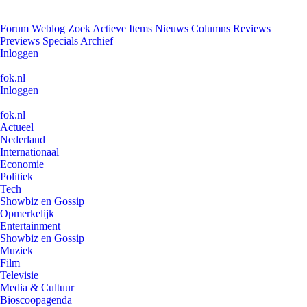
Forum
Weblog
Zoek
Actieve Items
Nieuws
Columns
Reviews
Previews
Specials
Archief
Inloggen
fok.nl
Inloggen
fok.nl
Actueel
Nederland
Internationaal
Economie
Politiek
Tech
Showbiz en Gossip
Opmerkelijk
Entertainment
Showbiz en Gossip
Muziek
Film
Televisie
Media & Cultuur
Bioscoopagenda