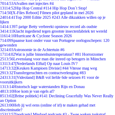
70
14:53
Afvallen met injecties #4
131
14:52
Hip Hop Central #114 Hip Hop Don´t Stop!
7
14:50
[X-Files Reboot] Filmen pilot gepland in mei 2026
240
14:41
Top 2000 Editie 2025 #243 Alle dikzakken willen op je
lijken
14
14:13
97-jarige Betty verbreekt opnieuw record als oudste
34
14:11
Klacht ingediend tegen grootste insectenfabriek ter wereld
116
14:10
Hurricane & Cyclone Season 2026
7
14:09
Spaanse kust onder vuur van Portugese oorlogsschepen: 120
gewonden
32
14:03
Astronomie in de Achtertuin #6
171
14:02
Wat is jullie binnenhuistemperatuur? #81 Horrorzomer
25
13:56
Levenslang voor man die inreed op betogers in München
131
13:47
[Nederlands Elftal] Op naar Louis IV?
147
13:32
[Keuken Kampioen Divisie] #44 Vitesse mag weg
29
13:32
Transfergeruchten en contractverlenging #83
243
13:31
[Videoland] B&B vol liefde 6de seizoen #1 voor de
vooruitkijkers
13
13:14
Historisch lage waterstanden Rijn en Donau
48
13:10
Hoe kom je van egels af?
85
13:02
[Britse politiek] #141 Declining Gracefully Was Never Really
an Option
26
13:00
Heb jij wel eens (online of irl) te maken gehad met
discriminatie?
153
12:57
[podcasts] Misdaad podcasts #3 - Twee weken taakstraf