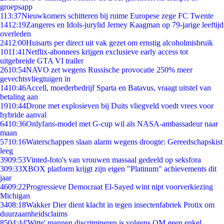
groepsapp
1
13:37
Nieuwkomers schitteren bij ruime Europese zege FC Twente
14
12:19
Zangeres en Idols-jurylid Jerney Kaagman op 79-jarige leeftijd
overleden
24
12:00
Huisarts per direct uit vak gezet om ernstig alcoholmisbruik
10
11:41
Netflix-abonnees krijgen exclusieve early access tot
uitgebreide GTA VI trailer
26
10:54
NAVO zet wegens Russische provocatie 250% meer
gevechtsvliegtuigen in
14
10:46
Accell, moederbedrijf Sparta en Batavus, vraagt uitstel van
betaling aan
19
10:44
Drone met explosieven bij Duits vliegveld voedt vrees voor
hybride aanval
64
10:36
Onlyfans-model met G-cup wil als NASA-ambassadeur naar
maan
57
10:16
Waterschappen slaan alarm wegens droogte: Gereedschapskist
leeg
39
09:53
Vinted-foto's van vrouwen massaal gedeeld op seksfora
3
09:33
XBOX platform krijgt zijn eigen "Platinum" achievements dit
jaar
46
09:22
Progressieve Democraat El-Sayed wint nipt voorverkiezing
Michigan
34
08:18
Wakker Dier dient klacht in tegen insectenfabriek Protix om
duurzaamheidsclaims
85
04:44
'Witte' mannen discrimineren is volgens OM geen enkel