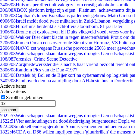
24
06/08
Huisarts per direct uit vak gezet om ernstig alcoholmisbruik
3
06/08
XBOX platform krijgt zijn eigen "Platinum" achievements dit ja
12
06/08
Capibara's lopen Braziliaans parlementsgebouw Mato Grosso 
69
06/08
Israël meldt dood twee militairen in Zuid-Libanon, vergeldin
15
06/08
Hiroshima herdenkt slachtoffers atoombom, 81 jaar later
19
06/08
Drone met explosieven bij Duits vliegveld voedt vrees voor hy
34
06/08
Wakker Dier dient klacht in tegen insectenfabriek Protix om 
22
06/08
Iran en Oman eens over route Straat van Hormuz, VS buitensp
26
06/08
NAVO zet wegens Russische provocatie 250% meer gevechtsvl
59
06/08
Waterschappen slaan alarm wegens droogte: Gereedschapskist
1
06/08
Forensics: Crime Scene Detective
23
06/08
Zorgmedewerkster die 's nachts haar vriend bezocht terecht on
38
06/08
Random Pics van de Dag #1977
18
05/08
Datalek bij Bol en de Bijenkorf na cyberaanval op logistiek pa
34
05/08
Kind overleden na aanrijding door AH-bestelbus in Dordrecht
Actieve items
Actieve items
Scrollbar gebruiken
opslaan
59
22:53
Waterschappen slaan alarm wegens droogte: Gereedschapskist
15
22:51
Vier aanhoudingen na doodsbedreiging burgemeester Depla v
9
22:49
Smokkelbende opgerold in Spanje, verdienden miljoenen aan m
18
22:46
CDA en D66 willen ingrijpen tegen 'gluurbrillen' die mensen 