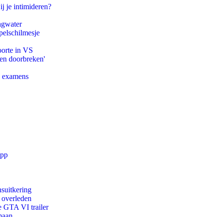
ij je intimideren?
agwater
pelschilmesje
oorte in VS
pen doorbreken'
e examens
app
suitkering
d overleden
e GTA VI trailer
maan