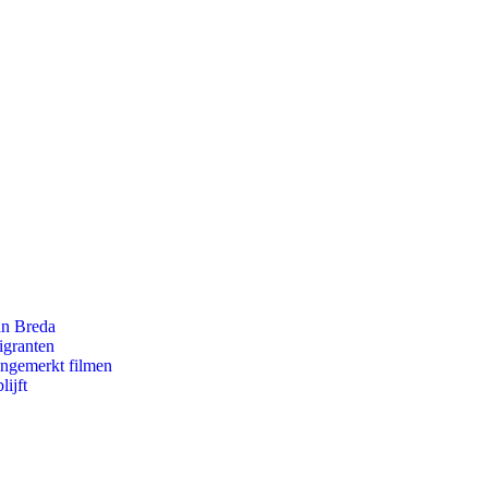
an Breda
igranten
ongemerkt filmen
ijft