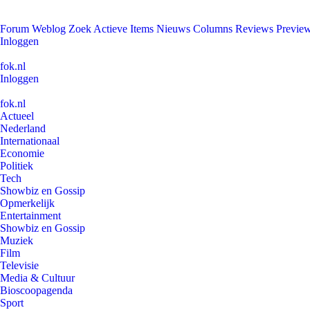
Forum
Weblog
Zoek
Actieve Items
Nieuws
Columns
Reviews
Previe
Inloggen
fok.nl
Inloggen
fok.nl
Actueel
Nederland
Internationaal
Economie
Politiek
Tech
Showbiz en Gossip
Opmerkelijk
Entertainment
Showbiz en Gossip
Muziek
Film
Televisie
Media & Cultuur
Bioscoopagenda
Sport