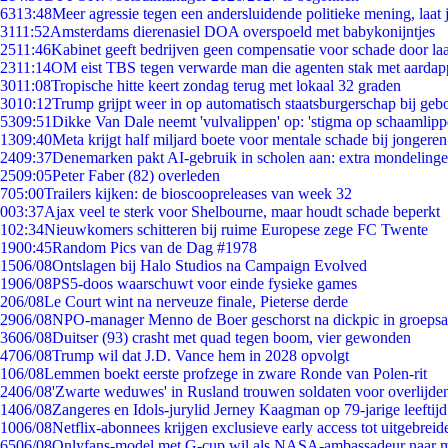
63
13:48
Meer agressie tegen een andersluidende politieke mening, laat j
31
11:52
Amsterdams dierenasiel DOA overspoeld met babykonijntjes
25
11:46
Kabinet geeft bedrijven geen compensatie voor schade door la
23
11:14
OM eist TBS tegen verwarde man die agenten stak met aardap
30
11:08
Tropische hitte keert zondag terug met lokaal 32 graden
30
10:12
Trump grijpt weer in op automatisch staatsburgerschap bij geb
53
09:51
Dikke Van Dale neemt 'vulvalippen' op: 'stigma op schaamlip
13
09:40
Meta krijgt half miljard boete voor mentale schade bij jongeren
24
09:37
Denemarken pakt AI-gebruik in scholen aan: extra mondeling
25
09:05
Peter Faber (82) overleden
7
05:00
Trailers kijken: de bioscoopreleases van week 32
0
03:37
Ajax veel te sterk voor Shelbourne, maar houdt schade beperkt
1
02:34
Nieuwkomers schitteren bij ruime Europese zege FC Twente
19
00:45
Random Pics van de Dag #1978
15
06/08
Ontslagen bij Halo Studios na Campaign Evolved
19
06/08
PS5-doos waarschuwt voor einde fysieke games
2
06/08
Le Court wint na nerveuze finale, Pieterse derde
29
06/08
NPO-manager Menno de Boer geschorst na dickpic in groeps
36
06/08
Duitser (93) crasht met quad tegen boom, vier gewonden
47
06/08
Trump wil dat J.D. Vance hem in 2028 opvolgt
1
06/08
Lemmen boekt eerste profzege in zware Ronde van Polen-rit
24
06/08
'Zwarte weduwes' in Rusland trouwen soldaten voor overlijden
14
06/08
Zangeres en Idols-jurylid Jerney Kaagman op 79-jarige leeftij
10
06/08
Netflix-abonnees krijgen exclusieve early access tot uitgebreid
65
06/08
Onlyfans-model met G-cup wil als NASA-ambassadeur naar 