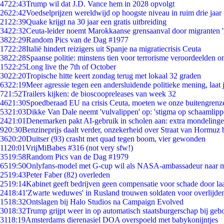
47
22:43
Trump wil dat J.D. Vance hem in 2028 opvolgt
26
22:42
Voedselprijzen wereldwijd op hoogste niveau in ruim drie jaar
21
22:39
Quake krijgt na 30 jaar een gratis uitbreiding
34
22:32
Ceuta-leider noemt Marokkaanse grensaanval door migranten 
38
22:29
Random Pics van de Dag #1977
17
22:28
Italië hindert reizigers uit Spanje na migratiecrisis Ceuta
38
22:28
Spaanse politie: minstens tien voor terrorisme veroordeelden 
15
22:25
Long live the 7th of October
30
22:20
Tropische hitte keert zondag terug met lokaal 32 graden
63
22:19
Meer agressie tegen een andersluidende politieke mening, laat j
7
21:52
Trailers kijken: de bioscoopreleases van week 32
46
21:30
Spoedberaad EU na crisis Ceuta, moeten we onze buitengrenz
53
21:03
Dikke Van Dale neemt 'vulvalippen' op: 'stigma op schaamlip
24
21:01
Denemarken pakt AI-gebruik in scholen aan: extra mondeling
9
20:30
Benzineprijs daalt verder, onzekerheid over Straat van Hormuz bl
36
20:20
Duitser (93) crasht met quad tegen boom, vier gewonden
11
20:01
VrijMiBabes #316 (not very sfw!)
35
19:58
Random Pics van de Dag #1979
65
19:50
Onlyfans-model met G-cup wil als NASA-ambassadeur naar 
25
19:43
Peter Faber (82) overleden
25
19:14
Kabinet geeft bedrijven geen compensatie voor schade door la
24
18:41
'Zwarte weduwes' in Rusland trouwen soldaten voor overlijden
15
18:32
Ontslagen bij Halo Studios na Campaign Evolved
30
18:32
Trump grijpt weer in op automatisch staatsburgerschap bij geb
31
18:19
Amsterdams dierenasiel DOA overspoeld met babykonijntjes