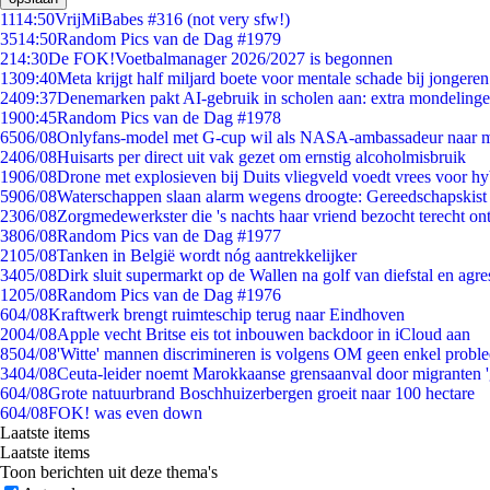
11
14:50
VrijMiBabes #316 (not very sfw!)
35
14:50
Random Pics van de Dag #1979
2
14:30
De FOK!Voetbalmanager 2026/2027 is begonnen
13
09:40
Meta krijgt half miljard boete voor mentale schade bij jongeren
24
09:37
Denemarken pakt AI-gebruik in scholen aan: extra mondeling
19
00:45
Random Pics van de Dag #1978
65
06/08
Onlyfans-model met G-cup wil als NASA-ambassadeur naar 
24
06/08
Huisarts per direct uit vak gezet om ernstig alcoholmisbruik
19
06/08
Drone met explosieven bij Duits vliegveld voedt vrees voor hy
59
06/08
Waterschappen slaan alarm wegens droogte: Gereedschapskist
23
06/08
Zorgmedewerkster die 's nachts haar vriend bezocht terecht on
38
06/08
Random Pics van de Dag #1977
21
05/08
Tanken in België wordt nóg aantrekkelijker
34
05/08
Dirk sluit supermarkt op de Wallen na golf van diefstal en agre
12
05/08
Random Pics van de Dag #1976
6
04/08
Kraftwerk brengt ruimteschip terug naar Eindhoven
20
04/08
Apple vecht Britse eis tot inbouwen backdoor in iCloud aan
85
04/08
'Witte' mannen discrimineren is volgens OM geen enkel probl
34
04/08
Ceuta-leider noemt Marokkaanse grensaanval door migranten 
6
04/08
Grote natuurbrand Boschhuizerbergen groeit naar 100 hectare
6
04/08
FOK! was even down
Laatste items
Laatste items
Toon berichten uit deze thema's