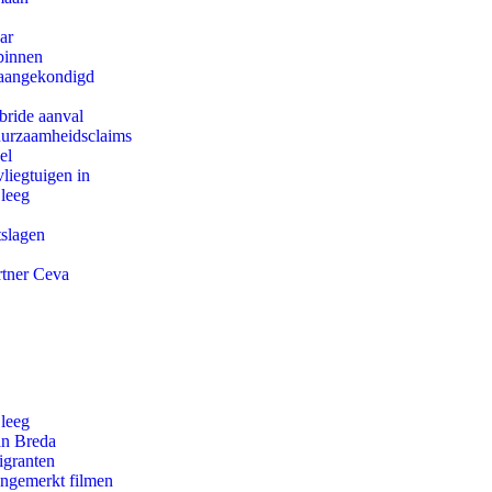
ar
binnen
g aangekondigd
bride aanval
duurzaamheidsclaims
el
iegtuigen in
 leeg
tslagen
rtner Ceva
 leeg
an Breda
igranten
ongemerkt filmen