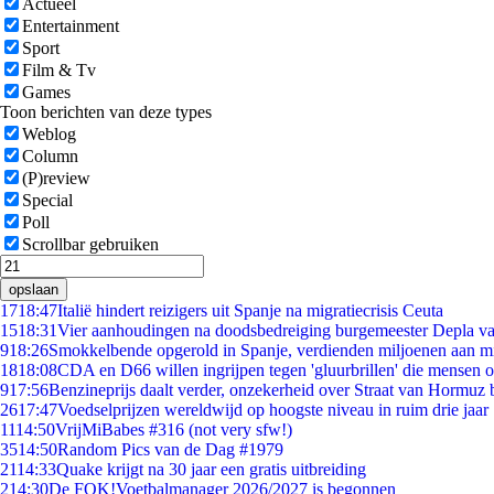
Actueel
Entertainment
Sport
Film & Tv
Games
Toon berichten van deze types
Weblog
Column
(P)review
Special
Poll
Scrollbar gebruiken
opslaan
17
18:47
Italië hindert reizigers uit Spanje na migratiecrisis Ceuta
15
18:31
Vier aanhoudingen na doodsbedreiging burgemeester Depla v
9
18:26
Smokkelbende opgerold in Spanje, verdienden miljoenen aan m
18
18:08
CDA en D66 willen ingrijpen tegen 'gluurbrillen' die mensen 
9
17:56
Benzineprijs daalt verder, onzekerheid over Straat van Hormuz bl
26
17:47
Voedselprijzen wereldwijd op hoogste niveau in ruim drie jaar
11
14:50
VrijMiBabes #316 (not very sfw!)
35
14:50
Random Pics van de Dag #1979
21
14:33
Quake krijgt na 30 jaar een gratis uitbreiding
2
14:30
De FOK!Voetbalmanager 2026/2027 is begonnen