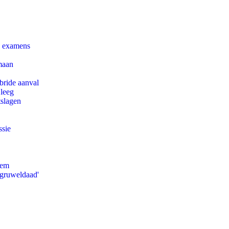
e examens
maan
bride aanval
 leeg
tslagen
ssie
eem
'gruweldaad'