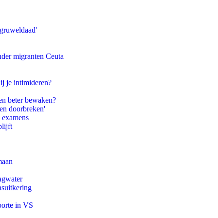
'gruweldaad'
onder migranten Ceuta
ij je intimideren?
en beter bewaken?
pen doorbreken'
e examens
ijft
maan
agwater
suitkering
oorte in VS