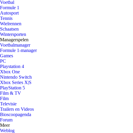
Voetbal
Formule 1
Autosport
Tennis
Wielrennen
Schaatsen
Wintersporten
Managerspelen
Voetbalmanager
Formule 1-manager
Games
PC
Playstation 4
Xbox One
Nintendo Switch
Xbox Series X|S
PlayStation 5
Film & TV
Film
Televisie
Trailers en Videos
Bioscoopagenda
Forum
Meer
Weblog