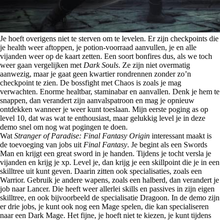
Je hoeft overigens niet te sterven om te levelen. Er zijn checkpoints die
je health weer aftoppen, je potion-voorraad aanvullen, je en alle
vijanden weer op de kaart zetten. Een soort bonfires dus, als we toch
weer gaan vergelijken met
Dark Souls
. Ze zijn niet overmatig
aanwezig, maar je gaat geen kwartier rondrennen zonder zo’n
checkpoint te zien. De bossfight met Chaos is zoals je mag
verwachten. Enorme healtbar, staminabar en aanvallen. Denk je hem te
snappen, dan verandert zijn aanvalspatroon en mag je opnieuw
ontdekken wanneer je weer kunt toeslaan. Mijn eerste poging as op
level 10, dat was wat te enthousiast, maar gelukkig level je in deze
demo snel om nog wat pogingen te doen.
Wat
Stranger of Paradise: Final Fantasy Origin
interessant maakt is
de toevoeging van jobs uit
Final Fantasy
. Je begint als een Swords
Man en krijgt een great sword in je handen. Tijdens je tocht versla je
vijanden en krijg je xp. Level je, dan krijg je een skillpoint die je in een
skilltree uit kunt geven. Daarin zitten ook specialisaties, zoals een
Warrior. Gebruik je andere wapens, zoals een halberd, dan verandert je
job naar Lancer. Die heeft weer allerlei skills en passives in zijn eigen
skilltree, en ook bijvoorbeeld de specialisatie Dragoon. In de demo zijn
er drie jobs, je kunt ook nog een Mage spelen, die kan specialiseren
naar een Dark Mage. Het fijne, je hoeft niet te kiezen, je kunt tijdens