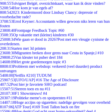
9
08:55
Tolvignet België, overzichtskaart, waar kan ik deze vinden?
52
08:54
Hoe kom je van egels af?
8
08:54
2023: Kindermoord door Lindsay Clancy: depressie of
voorbedachte rade?
37
08:53
Errol Keyner: Accountants willen gewoon niks leren van hun
fouten
238
08:40
Frontpage Feedback Topic #60
35
08:35
Op vakantie met (kleine) kinderen #30
250
08:34
Wie gaan er dood in 2026?Post met een vleugje cynisme de
overledenen.
2
08:31
Starten met 3d printen
236
08:30
Migranten breken door grens naar Ceuta in Spanje,l #10
298
08:25
Van kleuter tot puber deel 184
146
08:09
Het grote goedemorgen topic #3
88
08:03
Probleem met webshop: verkeerd (veel duurder) product
ontvangen
54
08:00
[Netflix #210] TUDUM
259
07:53
[UFO/UAP] #16 The Age of Disclosure
4
07:52
Post hier je favoriete SHO podcast!
155
07:51
Sterren toen en nu #11
201
07:30
F1 Shownieuws! #4
203
07:19
Politieke meme's en spotprenten #11
144
07:18
Hoge accijns op sigaretten: nadelige gevolgen voor overheid
81
07:06
[ATP Tour] #169 Tosti Tallon back on fire
155
06:48
Hoe denkt God echt over homo-seksualiteit? deel 4