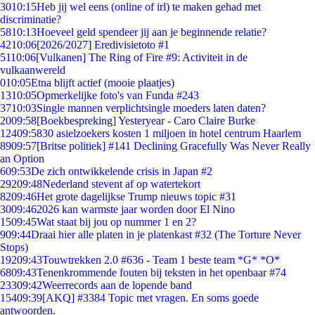
30
10:15
Heb jij wel eens (online of irl) te maken gehad met
discriminatie?
58
10:13
Hoeveel geld spendeer jij aan je beginnende relatie?
42
10:06
[2026/2027] Eredivisietoto #1
51
10:06
[Vulkanen] The Ring of Fire #9: Activiteit in de
vulkaanwereld
0
10:05
Etna blijft actief (mooie plaatjes)
13
10:05
Opmerkelijke foto's van Funda #243
37
10:03
Single mannen verplichtsingle moeders laten daten?
20
09:58
[Boekbespreking] Yesteryear - Caro Claire Burke
124
09:58
30 asielzoekers kosten 1 miljoen in hotel centrum Haarlem
89
09:57
[Britse politiek] #141 Declining Gracefully Was Never Really
an Option
6
09:53
De zich ontwikkelende crisis in Japan #2
292
09:48
Nederland stevent af op watertekort
82
09:46
Het grote dagelijkse Trump nieuws topic #31
30
09:46
2026 kan warmste jaar worden door El Nino
15
09:45
Wat staat bij jou op nummer 1 en 2?
9
09:44
Draai hier alle platen in je platenkast #32 (The Torture Never
Stops)
192
09:43
Touwtrekken 2.0 #636 - Team 1 beste team *G* *O*
68
09:43
Tenenkrommende fouten bij teksten in het openbaar #74
233
09:42
Weerrecords aan de lopende band
154
09:39
[AKQ] #3384 Topic met vragen. En soms goede
antwoorden.