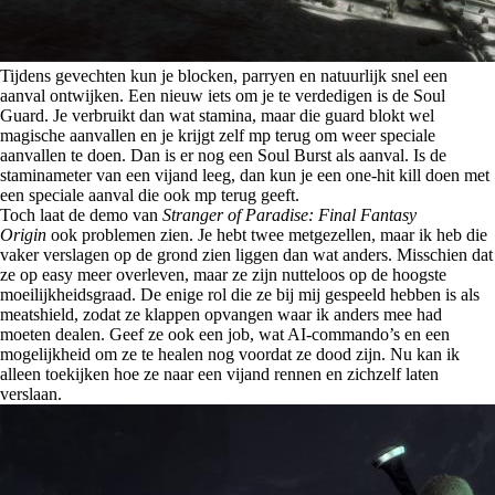
Tijdens gevechten kun je blocken, parryen en natuurlijk snel een
aanval ontwijken. Een nieuw iets om je te verdedigen is de Soul
Guard. Je verbruikt dan wat stamina, maar die guard blokt wel
magische aanvallen en je krijgt zelf mp terug om weer speciale
aanvallen te doen. Dan is er nog een Soul Burst als aanval. Is de
staminameter van een vijand leeg, dan kun je een one-hit kill doen met
een speciale aanval die ook mp terug geeft.
Toch laat de demo van
Stranger of Paradise: Final Fantasy
Origin
ook problemen zien. Je hebt twee metgezellen, maar ik heb die
vaker verslagen op de grond zien liggen dan wat anders. Misschien dat
ze op easy meer overleven, maar ze zijn nutteloos op de hoogste
moeilijkheidsgraad. De enige rol die ze bij mij gespeeld hebben is als
meatshield, zodat ze klappen opvangen waar ik anders mee had
moeten dealen. Geef ze ook een job, wat AI-commando’s en een
mogelijkheid om ze te healen nog voordat ze dood zijn. Nu kan ik
alleen toekijken hoe ze naar een vijand rennen en zichzelf laten
verslaan.