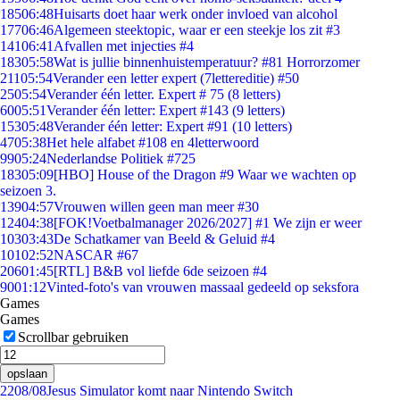
185
06:48
Huisarts doet haar werk onder invloed van alcohol
177
06:46
Algemeen steektopic, waar er een steekje los zit #3
141
06:41
Afvallen met injecties #4
183
05:58
Wat is jullie binnenhuistemperatuur? #81 Horrorzomer
211
05:54
Verander een letter expert (7lettereditie) #50
25
05:54
Verander één letter. Expert # 75 (8 letters)
60
05:51
Verander één letter: Expert #143 (9 letters)
153
05:48
Verander één letter: Expert #91 (10 letters)
47
05:38
Het hele alfabet #108 en 4letterwoord
99
05:24
Nederlandse Politiek #725
183
05:09
[HBO] House of the Dragon #9 Waar we wachten op
seizoen 3.
139
04:57
Vrouwen willen geen man meer #30
124
04:38
[FOK!Voetbalmanager 2026/2027] #1 We zijn er weer
103
03:43
De Schatkamer van Beeld & Geluid #4
101
02:52
NASCAR #67
206
01:45
[RTL] B&B vol liefde 6de seizoen #4
90
01:12
Vinted-foto's van vrouwen massaal gedeeld op seksfora
Games
Games
Scrollbar gebruiken
opslaan
22
08/08
Jesus Simulator komt naar Nintendo Switch