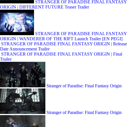
STRANGER OF PARADISE FINAL FANTASY
ORIGIN | DIFFERENT FUTURE Teaser Trailer
STRANGER OF PARADISE FINAL FANTASY
ORIGIN | WANDERER OF THE RIFT Launch Trailer [EN PEGI]
STRANGER OF PARADISE FINAL FANTASY ORIGIN | Release
Date Announcement Trailer
STRANGER OF PARADISE FINAL FANTASY ORIGIN | Final
Trailer
Stranger of Paradise: Final Fantasy Origin
Stranger of Paradise: Final Fantasy Origin