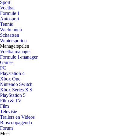
Sport
Voetbal
Formule 1
Autosport
Tennis
Wielrennen
Schaatsen
Wintersporten
Managerspelen
Voetbalmanager
Formule 1-manager
Games
PC
Playstation 4
Xbox One
Nintendo Switch
Xbox Series X|S
PlayStation 5
Film & TV
Film
Televisie
Trailers en Videos
Bioscoopagenda
Forum
Meer