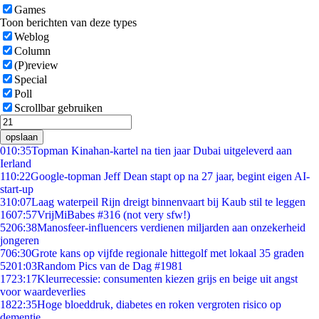
Games
Toon berichten van deze types
Weblog
Column
(P)review
Special
Poll
Scrollbar gebruiken
opslaan
0
10:35
Topman Kinahan-kartel na tien jaar Dubai uitgeleverd aan
Ierland
1
10:22
Google-topman Jeff Dean stapt op na 27 jaar, begint eigen AI-
start-up
3
10:07
Laag waterpeil Rijn dreigt binnenvaart bij Kaub stil te leggen
16
07:57
VrijMiBabes #316 (not very sfw!)
52
06:38
Manosfeer-influencers verdienen miljarden aan onzekerheid
jongeren
7
06:30
Grote kans op vijfde regionale hittegolf met lokaal 35 graden
52
01:03
Random Pics van de Dag #1981
17
23:17
Kleurrecessie: consumenten kiezen grijs en beige uit angst
voor waardeverlies
18
22:35
Hoge bloeddruk, diabetes en roken vergroten risico op
dementie