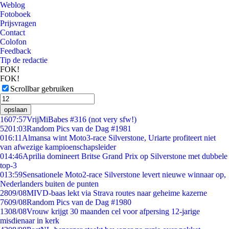
Weblog
Fotoboek
Prijsvragen
Contact
Colofon
Feedback
Tip de redactie
FOK!
FOK!
Scrollbar gebruiken
opslaan
16
07:57
VrijMiBabes #316 (not very sfw!)
52
01:03
Random Pics van de Dag #1981
0
16:11
Almansa wint Moto3-race Silverstone, Uriarte profiteert niet
van afwezige kampioenschapsleider
0
14:46
Aprilia domineert Britse Grand Prix op Silverstone met dubbele
top-3
0
13:59
Sensationele Moto2-race Silverstone levert nieuwe winnaar op,
Nederlanders buiten de punten
28
09/08
MIVD-baas lekt via Strava routes naar geheime kazerne
76
09/08
Random Pics van de Dag #1980
13
08/08
Vrouw krijgt 30 maanden cel voor afpersing 12-jarige
misdienaar in kerk