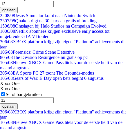
opslaan
22
08/08
Jesus Simulator komt naar Nintendo Switch
23
07/08
Quake krijgt na 30 jaar een gratis uitbreiding
15
06/08
Ontslagen bij Halo Studios na Campaign Evolved
10
06/08
Netflix-abonnees krijgen exclusieve early access tot
uitgebreide GTA VI trailer
3
06/08
XBOX platform krijgt zijn eigen "Platinum" achievements dit
jaar
1
06/08
Forensics: Crime Scene Detective
8
05/08
The Division Resurgence nu gratis op pc
1
05/08
Nieuwe XBOX Game Pass titels voor de eerste helft van de
maand augustus
3
05/08
EA Sports FC 27 toont The Grounds-modus
1
05/08
Gears of War: E-Day open beta begint 6 augustus
Xbox One
Xbox One
Scrollbar gebruiken
opslaan
3
06/08
XBOX platform krijgt zijn eigen "Platinum" achievements dit
jaar
1
05/08
Nieuwe XBOX Game Pass titels voor de eerste helft van de
maand augustus