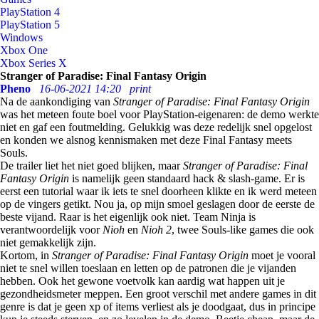
PlayStation 4
PlayStation 5
Windows
Xbox One
Xbox Series X
Stranger of Paradise: Final Fantasy Origin
Pheno
16-06-2021 14:20
print
Na de aankondiging van
Stranger of Paradise: Final Fantasy Origin
was het meteen foute boel voor PlayStation-eigenaren: de demo werkte
niet en gaf een foutmelding. Gelukkig was deze redelijk snel opgelost
en konden we alsnog kennismaken met deze Final Fantasy meets
Souls.
De trailer liet het niet goed blijken, maar
Stranger of Paradise: Final
Fantasy Origin
is namelijk geen standaard hack & slash-game. Er is
eerst een tutorial waar ik iets te snel doorheen klikte en ik werd meteen
op de vingers getikt. Nou ja, op mijn smoel geslagen door de eerste de
beste vijand. Raar is het eigenlijk ook niet. Team Ninja is
verantwoordelijk voor
Nioh
en
Nioh 2
, twee Souls-like games die ook
niet gemakkelijk zijn.
Kortom, in
Stranger of Paradise: Final Fantasy Origin
moet je vooral
niet te snel willen toeslaan en letten op de patronen die je vijanden
hebben. Ook het gewone voetvolk kan aardig wat happen uit je
gezondheidsmeter meppen. Een groot verschil met andere games in dit
genre is dat je geen xp of items verliest als je doodgaat, dus in principe