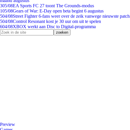
maand augustus
3
05/08
EA Sports FC 27 toont The Grounds-modus
1
05/08
Gears of War: E-Day open beta begint 6 augustus
5
04/08
Street Fighter 6-fans weer over de zeik vanwege nieuwste patch
5
04/08
Control Resonant kost je 30 uur om uit te spelen
6
04/08
XBOX werkt aan Disc to Digital-programma
Preview
Games