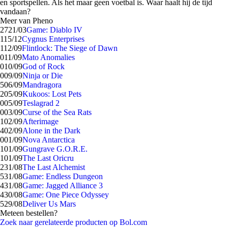
en sportspellen. Als het maar geen voetbal is. Waar haalt hij de tijd
vandaan?
Meer van Pheno
27
21/03
Game: Diablo IV
1
15/12
Cygnus Enterprises
1
12/09
Flintlock: The Siege of Dawn
0
11/09
Mato Anomalies
0
10/09
God of Rock
0
09/09
Ninja or Die
5
06/09
Mandragora
2
05/09
Kukoos: Lost Pets
0
05/09
Teslagrad 2
0
03/09
Curse of the Sea Rats
1
02/09
Afterimage
4
02/09
Alone in the Dark
0
01/09
Nova Antarctica
1
01/09
Gungrave G.O.R.E.
1
01/09
The Last Oricru
2
31/08
The Last Alchemist
5
31/08
Game: Endless Dungeon
4
31/08
Game: Jagged Alliance 3
4
30/08
Game: One Piece Odyssey
5
29/08
Deliver Us Mars
Meteen bestellen?
Zoek naar gerelateerde producten op Bol.com