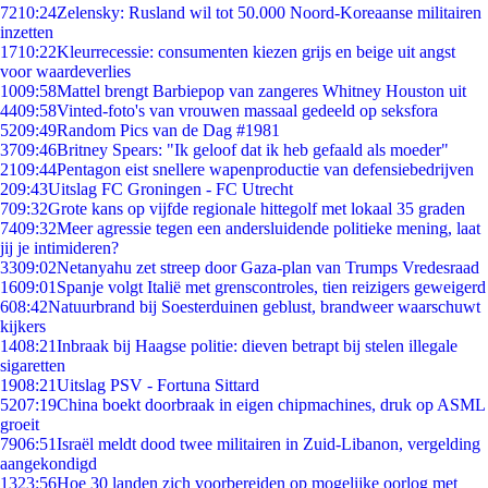
72
10:24
Zelensky: Rusland wil tot 50.000 Noord-Koreaanse militairen
inzetten
17
10:22
Kleurrecessie: consumenten kiezen grijs en beige uit angst
voor waardeverlies
10
09:58
Mattel brengt Barbiepop van zangeres Whitney Houston uit
44
09:58
Vinted-foto's van vrouwen massaal gedeeld op seksfora
52
09:49
Random Pics van de Dag #1981
37
09:46
Britney Spears: "Ik geloof dat ik heb gefaald als moeder"
21
09:44
Pentagon eist snellere wapenproductie van defensiebedrijven
2
09:43
Uitslag FC Groningen - FC Utrecht
7
09:32
Grote kans op vijfde regionale hittegolf met lokaal 35 graden
74
09:32
Meer agressie tegen een andersluidende politieke mening, laat
jij je intimideren?
33
09:02
Netanyahu zet streep door Gaza-plan van Trumps Vredesraad
16
09:01
Spanje volgt Italië met grenscontroles, tien reizigers geweigerd
6
08:42
Natuurbrand bij Soesterduinen geblust, brandweer waarschuwt
kijkers
14
08:21
Inbraak bij Haagse politie: dieven betrapt bij stelen illegale
sigaretten
19
08:21
Uitslag PSV - Fortuna Sittard
52
07:19
China boekt doorbraak in eigen chipmachines, druk op ASML
groeit
79
06:51
Israël meldt dood twee militairen in Zuid-Libanon, vergelding
aangekondigd
13
23:56
Hoe 30 landen zich voorbereiden op mogelijke oorlog met