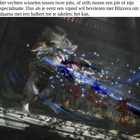
het vechten wisselen tussen twee jobs, of zelfs tussen een job of zijn
specialisatie. Dus als je eerst een vijand wil bevriezen met Blizzera om
daarna met een halbert toe te takelen: het kan.