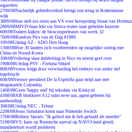
sigaretten
27
09/08
Nachtelijk gebiedsverbod brengt rust terug in Rotterdamse
wijk
38
09/08
Iran stelt zes eisen aan VS voor heropening Straat van Hormuz
28
09/08
MIVD-baas lekt via Strava routes naar geheime kazerne
6
09/08
Trailers kijken: de bioscoopreleases van week 32
76
09/08
Random Pics van de Dag #1980
1
09/08
Uitslag AZ - ADO Den Haag
13
08/08
Hoe 30 landen zich voorbereiden op mogelijke oorlog met
China en Noord-Korea
3
08/08
Vollering slaat dubbelslag in Nice en neemt geel over
19
08/08
Uitslag PSV - Fortuna Sittard
8
08/08
Vrouw krijgt door verwisseling het embryo van ander stel
ingebracht
6
08/08
Nieuwe president De la Espriella gaat strijd aan met
drugskartels Colombia
14
08/08
Geen 'happy end' bij seksdate via Kinky.nl
43
08/08
XR blokkeert A12 ruim twee uur, agent gebeten bij
aanhouding
3
08/08
Uitslag NEC - Telstar
22
08/08
Jesus Simulator komt naar Nintendo Switch
37
08/08
Britney Spears: "Ik geloof dat ik heb gefaald als moeder"
51
08/08
VS: kans op Russische aanval op NAVO-land groeit,
munitietekort wordt probleem