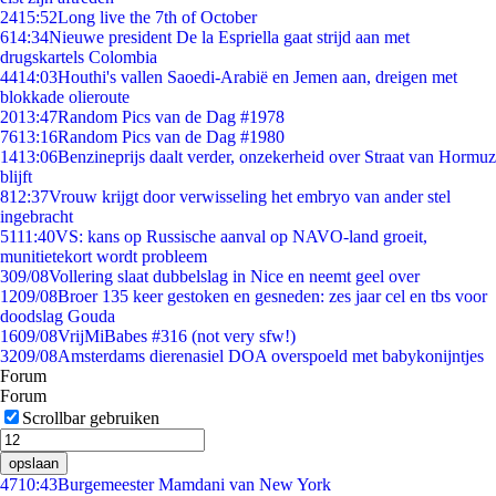
24
15:52
Long live the 7th of October
6
14:34
Nieuwe president De la Espriella gaat strijd aan met
drugskartels Colombia
44
14:03
Houthi's vallen Saoedi-Arabië en Jemen aan, dreigen met
blokkade olieroute
20
13:47
Random Pics van de Dag #1978
76
13:16
Random Pics van de Dag #1980
14
13:06
Benzineprijs daalt verder, onzekerheid over Straat van Hormuz
blijft
8
12:37
Vrouw krijgt door verwisseling het embryo van ander stel
ingebracht
51
11:40
VS: kans op Russische aanval op NAVO-land groeit,
munitietekort wordt probleem
3
09/08
Vollering slaat dubbelslag in Nice en neemt geel over
12
09/08
Broer 135 keer gestoken en gesneden: zes jaar cel en tbs voor
doodslag Gouda
16
09/08
VrijMiBabes #316 (not very sfw!)
32
09/08
Amsterdams dierenasiel DOA overspoeld met babykonijntjes
Forum
Forum
Scrollbar gebruiken
opslaan
47
10:43
Burgemeester Mamdani van New York