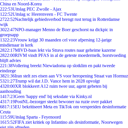
China en Noord-Korea
2
22:53
Uitslag PEC Zwolle - Ajax
1
22:52
Uitslag sc Heerenveen - FC Twente
27
22:52
Nachtelijk gebiedsverbod brengt rust terug in Rotterdamse
wijk
30
22:47
NPO-manager Menno de Boer geschorst na dickpic in
groepsapp
13
22:23
Vrouw krijgt 30 maanden cel voor afpersing 12-jarige
misdienaar in kerk
28
22:17
MIVD-baas lekt via Strava routes naar geheime kazerne
28
22:00
RIVM vindt PFAS in al de geteste moedermelk, borstvoeding
blijft advies
2
21:38
Vollering breekt Niewiadoma op slotklim en pakt tweede
eindzege
38
21:36
Iran stelt zes eisen aan VS voor heropening Straat van Hormuz
53
21:27
Trump wil dat J.D. Vance hem in 2028 opvolgt
43
20:00
XR blokkeert A12 ruim twee uur, agent gebeten bij
aanhouding
14
17:23
Geen 'happy end' bij seksdate via Kinky.nl
43
17:19
PostNL-bezorger steekt bewoner na ruzie over pakket
68
17:15
EU bekritiseert Meta en TikTok om verspreiden desinformatie
Ceuta
1
15:59
Uitslag Sparta - Feyenoord
16
15:52
FIFA ziet kritiek op Infantino als desinformatie, Noorwegen
eist zijn aftreden