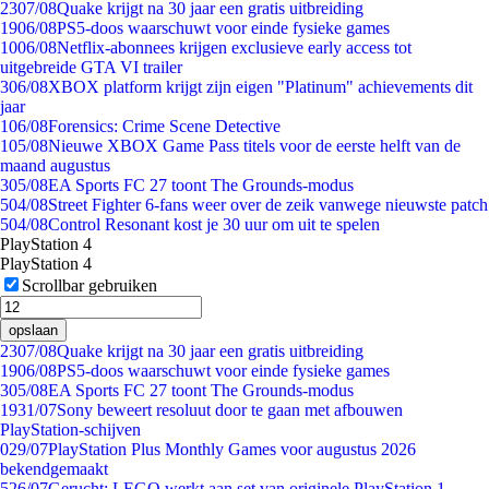
23
07/08
Quake krijgt na 30 jaar een gratis uitbreiding
19
06/08
PS5-doos waarschuwt voor einde fysieke games
10
06/08
Netflix-abonnees krijgen exclusieve early access tot
uitgebreide GTA VI trailer
3
06/08
XBOX platform krijgt zijn eigen "Platinum" achievements dit
jaar
1
06/08
Forensics: Crime Scene Detective
1
05/08
Nieuwe XBOX Game Pass titels voor de eerste helft van de
maand augustus
3
05/08
EA Sports FC 27 toont The Grounds-modus
5
04/08
Street Fighter 6-fans weer over de zeik vanwege nieuwste patch
5
04/08
Control Resonant kost je 30 uur om uit te spelen
PlayStation 4
PlayStation 4
Scrollbar gebruiken
opslaan
23
07/08
Quake krijgt na 30 jaar een gratis uitbreiding
19
06/08
PS5-doos waarschuwt voor einde fysieke games
3
05/08
EA Sports FC 27 toont The Grounds-modus
19
31/07
Sony beweert resoluut door te gaan met afbouwen
PlayStation-schijven
0
29/07
PlayStation Plus Monthly Games voor augustus 2026
bekendgemaakt
5
26/07
Gerucht: LEGO werkt aan set van originele PlayStation 1