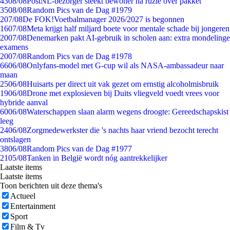
43
08/08
PostNL-bezorger steekt bewoner na ruzie over pakket
35
08/08
Random Pics van de Dag #1979
2
07/08
De FOK!Voetbalmanager 2026/2027 is begonnen
16
07/08
Meta krijgt half miljard boete voor mentale schade bij jongeren
20
07/08
Denemarken pakt AI-gebruik in scholen aan: extra mondelinge
examens
20
07/08
Random Pics van de Dag #1978
66
06/08
Onlyfans-model met G-cup wil als NASA-ambassadeur naar
maan
25
06/08
Huisarts per direct uit vak gezet om ernstig alcoholmisbruik
19
06/08
Drone met explosieven bij Duits vliegveld voedt vrees voor
hybride aanval
60
06/08
Waterschappen slaan alarm wegens droogte: Gereedschapskist
leeg
24
06/08
Zorgmedewerkster die 's nachts haar vriend bezocht terecht
ontslagen
38
06/08
Random Pics van de Dag #1977
21
05/08
Tanken in België wordt nóg aantrekkelijker
Laatste items
Laatste items
Toon berichten uit deze thema's
Actueel
Entertainment
Sport
Film & Tv