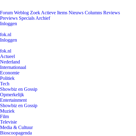
Forum
Weblog
Zoek
Actieve Items
Nieuws
Columns
Reviews
Previews
Specials
Archief
Inloggen
fok.nl
Inloggen
fok.nl
Actueel
Nederland
Internationaal
Economie
Politiek
Tech
Showbiz en Gossip
Opmerkelijk
Entertainment
Showbiz en Gossip
Muziek
Film
Televisie
Media & Cultuur
Bioscoopagenda