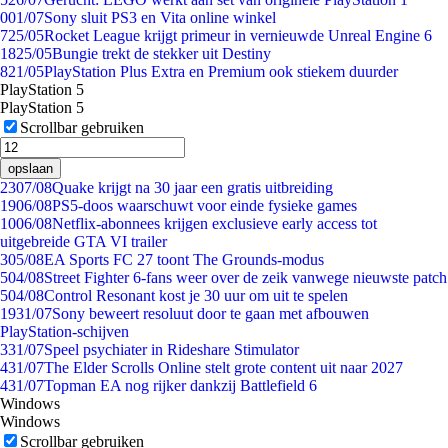
0
01/07
Sony sluit PS3 en Vita online winkel
7
25/05
Rocket League krijgt primeur in vernieuwde Unreal Engine 6
18
25/05
Bungie trekt de stekker uit Destiny
8
21/05
PlayStation Plus Extra en Premium ook stiekem duurder
PlayStation 5
PlayStation 5
Scrollbar gebruiken
opslaan
23
07/08
Quake krijgt na 30 jaar een gratis uitbreiding
19
06/08
PS5-doos waarschuwt voor einde fysieke games
10
06/08
Netflix-abonnees krijgen exclusieve early access tot
uitgebreide GTA VI trailer
3
05/08
EA Sports FC 27 toont The Grounds-modus
5
04/08
Street Fighter 6-fans weer over de zeik vanwege nieuwste patch
5
04/08
Control Resonant kost je 30 uur om uit te spelen
19
31/07
Sony beweert resoluut door te gaan met afbouwen
PlayStation-schijven
3
31/07
Speel psychiater in Rideshare Stimulator
4
31/07
The Elder Scrolls Online stelt grote content uit naar 2027
4
31/07
Topman EA nog rijker dankzij Battlefield 6
Windows
Windows
Scrollbar gebruiken