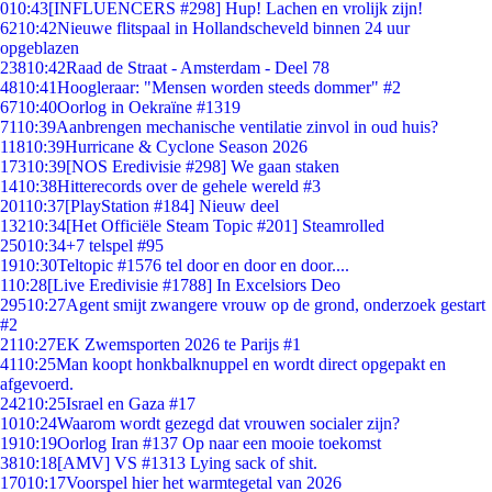
0
10:43
[INFLUENCERS #298] Hup! Lachen en vrolijk zijn!
62
10:42
Nieuwe flitspaal in Hollandscheveld binnen 24 uur
opgeblazen
238
10:42
Raad de Straat - Amsterdam - Deel 78
48
10:41
Hoogleraar: "Mensen worden steeds dommer" #2
67
10:40
Oorlog in Oekraïne #1319
71
10:39
Aanbrengen mechanische ventilatie zinvol in oud huis?
118
10:39
Hurricane & Cyclone Season 2026
173
10:39
[NOS Eredivisie #298] We gaan staken
14
10:38
Hitterecords over de gehele wereld #3
201
10:37
[PlayStation #184] Nieuw deel
132
10:34
[Het Officiële Steam Topic #201] Steamrolled
250
10:34
+7 telspel #95
19
10:30
Teltopic #1576 tel door en door en door....
1
10:28
[Live Eredivisie #1788] In Excelsiors Deo
295
10:27
Agent smijt zwangere vrouw op de grond, onderzoek gestart
#2
21
10:27
EK Zwemsporten 2026 te Parijs #1
41
10:25
Man koopt honkbalknuppel en wordt direct opgepakt en
afgevoerd.
242
10:25
Israel en Gaza #17
10
10:24
Waarom wordt gezegd dat vrouwen socialer zijn?
19
10:19
Oorlog Iran #137 Op naar een mooie toekomst
38
10:18
[AMV] VS #1313 Lying sack of shit.
170
10:17
Voorspel hier het warmtegetal van 2026