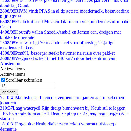
12
08/08
Broer 135 keer gestoken en gesneden: zes jaar cel en tbs voor
doodslag Gouda
28
08/08
RIVM vindt PFAS in al de geteste moedermelk, borstvoeding
blijft advies
68
08/08
EU bekritiseert Meta en TikTok om verspreiden desinformatie
Ceuta
44
08/08
Houthi's vallen Saoedi-Arabië en Jemen aan, dreigen met
blokkade olieroute
13
08/08
Vrouw krijgt 30 maanden cel voor afpersing 12-jarige
misdienaar in kerk
43
08/08
PostNL-bezorger steekt bewoner na ruzie over pakket
26
08/08
Wegpiraat scheurt met 146 km/u door het centrum van
Amsterdam
Actieve items
Actieve items
Scrollbar gebruiken
opslaan
52
10:41
Manosfeer-influencers verdienen miljarden aan onzekerheid
jongeren
3
10:37
Laag waterpeil Rijn dreigt binnenvaart bij Kaub stil te leggen
1
10:36
Google-topman Jeff Dean stapt op na 27 jaar, begint eigen AI-
start-up
18
10:31
Hoge bloeddruk, diabetes en roken vergroten risico op
dementie