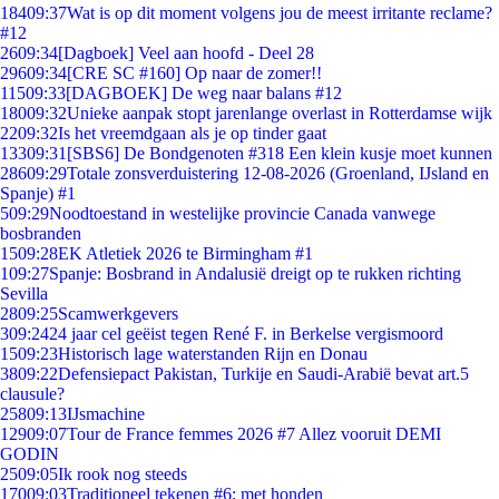
184
09:37
Wat is op dit moment volgens jou de meest irritante reclame?
#12
26
09:34
[Dagboek] Veel aan hoofd - Deel 28
296
09:34
[CRE SC #160] Op naar de zomer!!
115
09:33
[DAGBOEK] De weg naar balans #12
180
09:32
Unieke aanpak stopt jarenlange overlast in Rotterdamse wijk
22
09:32
Is het vreemdgaan als je op tinder gaat
133
09:31
[SBS6] De Bondgenoten #318 Een klein kusje moet kunnen
286
09:29
Totale zonsverduistering 12-08-2026 (Groenland, IJsland en
Spanje) #1
5
09:29
Noodtoestand in westelijke provincie Canada vanwege
bosbranden
15
09:28
EK Atletiek 2026 te Birmingham #1
1
09:27
Spanje: Bosbrand in Andalusië dreigt op te rukken richting
Sevilla
28
09:25
Scamwerkgevers
3
09:24
24 jaar cel geëist tegen René F. in Berkelse vergismoord
15
09:23
Historisch lage waterstanden Rijn en Donau
38
09:22
Defensiepact Pakistan, Turkije en Saudi-Arabië bevat art.5
clausule?
258
09:13
IJsmachine
129
09:07
Tour de France femmes 2026 #7 Allez vooruit DEMI
GODIN
25
09:05
Ik rook nog steeds
170
09:03
Traditioneel tekenen #6; met honden