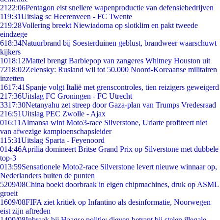
21
22:06
Pentagon eist snellere wapenproductie van defensiebedrijven
1
19:31
Uitslag sc Heerenveen - FC Twente
2
19:28
Vollering breekt Niewiadoma op slotklim en pakt tweede
eindzege
6
18:34
Natuurbrand bij Soesterduinen geblust, brandweer waarschuwt
kijkers
10
18:12
Mattel brengt Barbiepop van zangeres Whitney Houston uit
72
18:02
Zelensky: Rusland wil tot 50.000 Noord-Koreaanse militairen
inzetten
16
17:41
Spanje volgt Italië met grenscontroles, tien reizigers geweigerd
2
17:36
Uitslag FC Groningen - FC Utrecht
33
17:30
Netanyahu zet streep door Gaza-plan van Trumps Vredesraad
2
16:51
Uitslag PEC Zwolle - Ajax
0
16:11
Almansa wint Moto3-race Silverstone, Uriarte profiteert niet
van afwezige kampioenschapsleider
1
15:31
Uitslag Sparta - Feyenoord
0
14:46
Aprilia domineert Britse Grand Prix op Silverstone met dubbele
top-3
0
13:59
Sensationele Moto2-race Silverstone levert nieuwe winnaar op,
Nederlanders buiten de punten
52
09/08
China boekt doorbraak in eigen chipmachines, druk op ASML
groeit
16
09/08
FIFA ziet kritiek op Infantino als desinformatie, Noorwegen
eist zijn aftreden
14
09/08
Inbraak bij Haagse politie: dieven betrapt bij stelen illegale