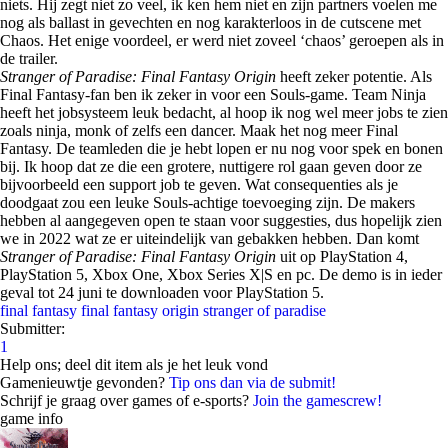
niets. Hij zegt niet zo veel, ik ken hem niet en zijn partners voelen me
nog als ballast in gevechten en nog karakterloos in de cutscene met
Chaos. Het enige voordeel, er werd niet zoveel ‘chaos’ geroepen als in
de trailer.
Stranger of Paradise: Final Fantasy Origin
heeft zeker potentie. Als
Final Fantasy-fan ben ik zeker in voor een Souls-game. Team Ninja
heeft het jobsysteem leuk bedacht, al hoop ik nog wel meer jobs te zien
zoals ninja, monk of zelfs een dancer. Maak het nog meer Final
Fantasy. De teamleden die je hebt lopen er nu nog voor spek en bonen
bij. Ik hoop dat ze die een grotere, nuttigere rol gaan geven door ze
bijvoorbeeld een support job te geven. Wat consequenties als je
doodgaat zou een leuke Souls-achtige toevoeging zijn. De makers
hebben al aangegeven open te staan voor suggesties, dus hopelijk zien
we in 2022 wat ze er uiteindelijk van gebakken hebben. Dan komt
Stranger of Paradise: Final Fantasy Origin
uit op PlayStation 4,
PlayStation 5, Xbox One, Xbox Series X|S en pc. De demo is in ieder
geval tot 24 juni te downloaden voor PlayStation 5.
final fantasy
final fantasy origin
stranger of paradise
Submitter:
1
Help ons; deel dit item als je het leuk vond
Gamenieuwtje gevonden?
Tip ons dan via de submit!
Schrijf je graag over games of e-sports?
Join the gamescrew!
game info