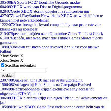
3
05/08
EA Sports FC 27 toont The Grounds-modus
6
04/08
XBOX werkt aan Disc to Digital-programma
8
28/07
Grote XBOX-storing opgelost na ruim zestien uur
4
27/07
Zowel PlayStation Network als XBOX-network hebben te
kampen met netwerkproblemen
12
22/07
Xbox brengt backward compatibility naar pc, eerste vier
klassiekers nu speelbaar
2
15/07
Speel coronatijden na in Quarantine Zone: The Last Check
6
14/07
Niet één, niet twee, maar drie Future Games Shows tijdens
gamescom
1
09/07
Obsidian zet streep door Avowed 2 en kiest voor nieuwe
Fallout
Xbox Series X
Xbox Series X
Scrollbar gebruiken
opslaan
23
07/08
Quake krijgt na 30 jaar een gratis uitbreiding
15
06/08
Ontslagen bij Halo Studios na Campaign Evolved
10
06/08
Netflix-abonnees krijgen exclusieve early access tot
uitgebreide GTA VI trailer
3
06/08
XBOX platform krijgt zijn eigen "Platinum" achievements dit
jaar
1
05/08
Nieuwe XBOX Game Pass titels voor de eerste helft van de