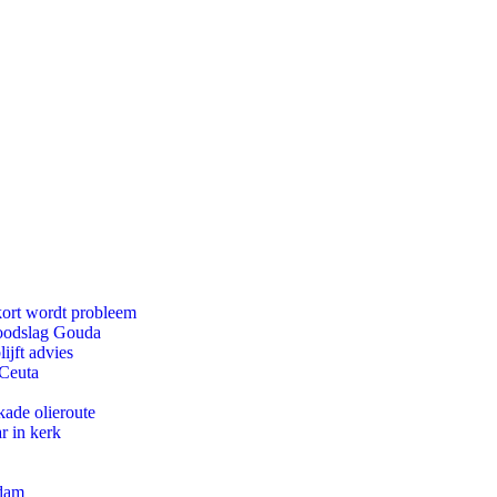
kort wordt probleem
doodslag Gouda
ijft advies
 Ceuta
kade olieroute
r in kerk
rdam