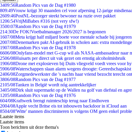
34
09:56
Random Pics van de Dag #1980
8
09:49
Vrouw krijgt 30 maanden cel voor afpersing 12-jarige misdienaa
26
09:46
PostNL-bezorger steekt bewoner na ruzie over pakket
12
06:54
VrijMiBabes #316 (not very sfw!)
35
00:07
Random Pics van de Dag #1979
2
14:30
De FOK!Voetbalmanager 2026/2027 is begonnen
16
07/08
Meta krijgt half miljard boete voor mentale schade bij jongeren
20
07/08
Denemarken pakt AI-gebruik in scholen aan: extra mondeling
19
07/08
Random Pics van de Dag #1978
66
06/08
Onlyfans-model met G-cup wil als NASA-ambassadeur naar 
25
06/08
Huisarts per direct uit vak gezet om ernstig alcoholmisbruik
19
06/08
Drone met explosieven bij Duits vliegveld voedt vrees voor hy
59
06/08
Waterschappen slaan alarm wegens droogte: Gereedschapskist
24
06/08
Zorgmedewerkster die 's nachts haar vriend bezocht terecht on
38
06/08
Random Pics van de Dag #1977
21
05/08
Tanken in België wordt nóg aantrekkelijker
34
05/08
Dirk sluit supermarkt op de Wallen na golf van diefstal en agre
12
05/08
Random Pics van de Dag #1976
6
04/08
Kraftwerk brengt ruimteschip terug naar Eindhoven
20
04/08
Apple vecht Britse eis tot inbouwen backdoor in iCloud aan
85
04/08
'Witte' mannen discrimineren is volgens OM geen enkel probl
Laatste items
Laatste items
Toon berichten uit deze thema's