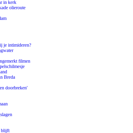
r in kerk
kade olieroute
rdam
j je intimideren?
agwater
ongemerkt filmen
pelschilmesje
land
an Breda
pen doorbreken'
maan
tslagen
blijft