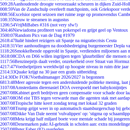
5
09:28
Aanhoudende droogte veroorzaakt scheuren in dijken Zuid-Hol
0
08:59
Van de Zandschulp overleeft matchpoints, ook Griekspoor verde
0
08:56
Excelsior opent seizoen met ruime zege op promovendus Camb
1
08:35
Nieuw te streamen in augustus
12
06:54
VrijMiBabes #316 (not very sfw!)
3
04:46
Niewiadoma profiteert van pokerspel en grijpt geel op Ventoux
35
00:07
Random Pics van de Dag #1979
26
18:47
Italië hindert reizigers uit Spanje na migratiecrisis Ceuta
24
18:31
Vier aanhoudingen na doodsbedreiging burgemeester Depla v
11
18:26
Smokkelbende opgerold in Spanje, verdienden miljoenen aan 
36
18:08
CDA en D66 willen ingrijpen tegen 'gluurbrillen' die mensen 
11
17:56
Benzineprijs daalt verder, onzekerheid over Straat van Hormuz b
42
17:47
Voedselprijzen wereldwijd op hoogste niveau in ruim drie jaar
23
14:33
Quake krijgt na 30 jaar een gratis uitbreiding
2
14:30
De FOK!Voetbalmanager 2026/2027 is begonnen
68
13:48
Meer agressie tegen een andersluidende politieke mening, laat j
31
07/08
Amsterdams dierenasiel DOA overspoeld met babykonijntjes
29
07/08
Kabinet geeft bedrijven geen compensatie voor schade door la
24
07/08
OM eist TBS tegen verwarde man die agenten stak met aardap
30
07/08
Tropische hitte keert zondag terug met lokaal 32 graden
30
07/08
Trump grijpt weer in op automatisch staatsburgerschap bij geb
56
07/08
Dikke Van Dale neemt 'vulvalippen' op: 'stigma op schaamlip
16
07/08
Meta krijgt half miljard boete voor mentale schade bij jongeren
20
07/08
Denemarken pakt AI-gebruik in scholen aan: extra mondeling
25
07/08
Peter Faber (82) overleden