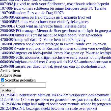
0
07/08
Ajax veel te sterk voor Shelbourne, maar houdt schade beperkt
1
07/08
Nieuwkomers schitteren bij ruime Europese zege FC Twente
19
07/08
Random Pics van de Dag #1978
15
06/08
Ontslagen bij Halo Studios na Campaign Evolved
19
06/08
PS5-doos waarschuwt voor einde fysieke games
2
06/08
Le Court wint na nerveuze finale, Pieterse derde
29
06/08
NPO-manager Menno de Boer geschorst na dickpic in groeps
40
06/08
Duitser (93) crasht met quad tegen boom, vier gewonden
47
06/08
Trump wil dat J.D. Vance hem in 2028 opvolgt
1
06/08
Lemmen boekt eerste profzege in zware Ronde van Polen-rit
24
06/08
'Zwarte weduwes' in Rusland trouwen soldaten voor overlijden
14
06/08
Zangeres en Idols-jurylid Jerney Kaagman op 79-jarige leeftij
10
06/08
Netflix-abonnees krijgen exclusieve early access tot uitgebreid
66
06/08
Onlyfans-model met G-cup wil als NASA-ambassadeur naar 
25
06/08
Huisarts per direct uit vak gezet om ernstig alcoholmisbruik
Actieve items
Actieve items
Scrollbar gebruiken
opslaan
33
12:46
EU bekritiseert Meta en TikTok om verspreiden desinformatie
1
12:44
Broer 135 keer gestoken en gesneden: zes jaar cel en tbs voor 
16
12:43
Meta krijgt half miljard boete voor mentale schade bij jongeren
26
12:43
PostNL-bezorger steekt bewoner na ruzie over pakket