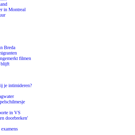
land
r in Montreal
uur
an Breda
migranten
ongemerkt filmen
lijft
ij je intimideren?
agwater
pelschilmesje
oorte in VS
pen doorbreken'
e examens