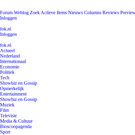
Forum
Weblog
Zoek
Actieve Items
Nieuws
Columns
Reviews
Previe
Inloggen
fok.nl
Inloggen
fok.nl
Actueel
Nederland
Internationaal
Economie
Politiek
Tech
Showbiz en Gossip
Opmerkelijk
Entertainment
Showbiz en Gossip
Muziek
Film
Televisie
Media & Cultuur
Bioscoopagenda
Sport