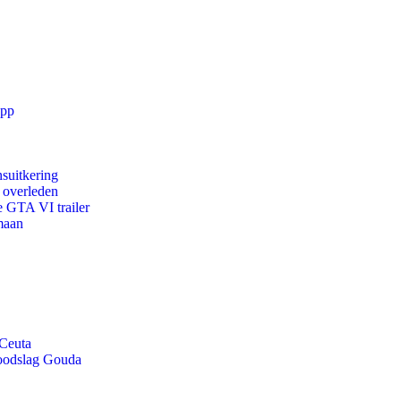
app
suitkering
d overleden
e GTA VI trailer
maan
 Ceuta
doodslag Gouda