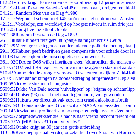
8
12:23
Vrouw krijgt 30 maanden cel voor afpersing 12-jarige misdienaa
22
12:18
Houthi's vallen Saoedi-Arabië en Jemen aan, dreigen met blok
34
12:14
Random Pics van de Dag #1980
17
12:12
Wegpiraat scheurt met 146 km/u door het centrum van Amste
42
12:11
Voedselprijzen wereldwijd op hoogste niveau in ruim drie jaar
19
12:02
Long live the 7th of October
36
11:38
Random Pics van de Dag #1833
26
11:38
Italië hindert reizigers uit Spanje na migratiecrisis Ceuta
68
11:29
Meer agressie tegen een andersluidende politieke mening, laat ji
29
11:05
Kabinet geeft bedrijven geen compensatie voor schade door la
6
11:03
Trailers kijken: de bioscoopreleases van week 32
36
11:02
CDA en D66 willen ingrijpen tegen 'gluurbrillen' die mensen 
24
10:54
OM eist TBS tegen verwarde man die agenten stak met aardap
5
10:42
Aanhoudende droogte veroorzaakt scheuren in dijken Zuid-Hol
24
10:18
Vier aanhoudingen na doodsbedreiging burgemeester Depla v
1
09:58
Nieuw te streamen in augustus
56
09:52
Dikke Van Dale neemt 'vulvalippen' op: 'stigma op schaamlip
40
09:42
Duitser (93) crasht met quad tegen boom, vier gewonden
25
09:22
Huisarts per direct uit vak gezet om ernstig alcoholmisbruik
66
09:19
Onlyfans-model met G-cup wil als NASA-ambassadeur naar 
3
09:14
Niewiadoma profiteert van pokerspel en grijpt geel op Ventoux
24
09:02
Zorgmedewerkster die 's nachts haar vriend bezocht terecht on
12
03:57
VrijMiBabes #316 (not very sfw!)
23
03:02
Quake krijgt na 30 jaar een gratis uitbreiding
11
01:06
Benzineprijs daalt verder, onzekerheid over Straat van Hormuz 