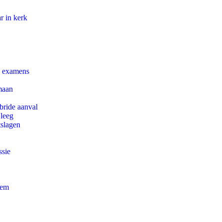
r in kerk
e examens
maan
bride aanval
 leeg
tslagen
ssie
eem