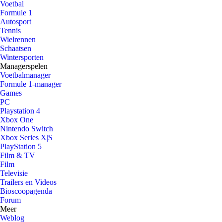
Voetbal
Formule 1
Autosport
Tennis
Wielrennen
Schaatsen
Wintersporten
Managerspelen
Voetbalmanager
Formule 1-manager
Games
PC
Playstation 4
Xbox One
Nintendo Switch
Xbox Series X|S
PlayStation 5
Film & TV
Film
Televisie
Trailers en Videos
Bioscoopagenda
Forum
Meer
Weblog