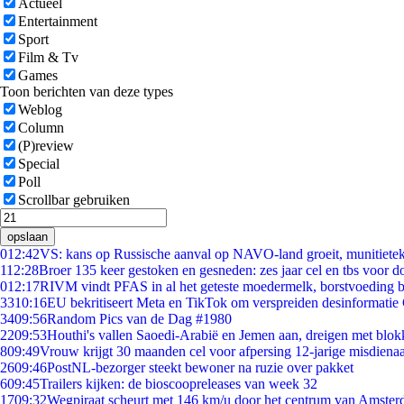
Actueel
Entertainment
Sport
Film & Tv
Games
Toon berichten van deze types
Weblog
Column
(P)review
Special
Poll
Scrollbar gebruiken
opslaan
0
12:42
VS: kans op Russische aanval op NAVO-land groeit, munitiete
1
12:28
Broer 135 keer gestoken en gesneden: zes jaar cel en tbs voor 
0
12:17
RIVM vindt PFAS in al het geteste moedermelk, borstvoeding bl
33
10:16
EU bekritiseert Meta en TikTok om verspreiden desinformatie
34
09:56
Random Pics van de Dag #1980
22
09:53
Houthi's vallen Saoedi-Arabië en Jemen aan, dreigen met blok
8
09:49
Vrouw krijgt 30 maanden cel voor afpersing 12-jarige misdienaa
26
09:46
PostNL-bezorger steekt bewoner na ruzie over pakket
6
09:45
Trailers kijken: de bioscoopreleases van week 32
17
09:32
Wegpiraat scheurt met 146 km/u door het centrum van Amste