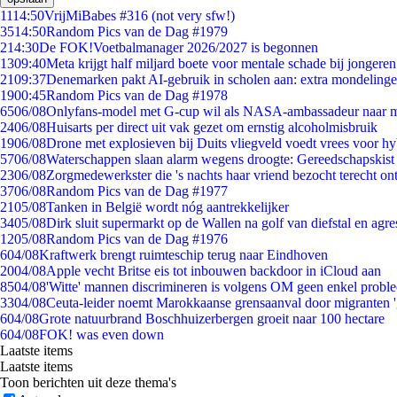
11
14:50
VrijMiBabes #316 (not very sfw!)
35
14:50
Random Pics van de Dag #1979
2
14:30
De FOK!Voetbalmanager 2026/2027 is begonnen
13
09:40
Meta krijgt half miljard boete voor mentale schade bij jongeren
21
09:37
Denemarken pakt AI-gebruik in scholen aan: extra mondeling
19
00:45
Random Pics van de Dag #1978
65
06/08
Onlyfans-model met G-cup wil als NASA-ambassadeur naar 
24
06/08
Huisarts per direct uit vak gezet om ernstig alcoholmisbruik
19
06/08
Drone met explosieven bij Duits vliegveld voedt vrees voor hy
57
06/08
Waterschappen slaan alarm wegens droogte: Gereedschapskist
23
06/08
Zorgmedewerkster die 's nachts haar vriend bezocht terecht on
37
06/08
Random Pics van de Dag #1977
21
05/08
Tanken in België wordt nóg aantrekkelijker
34
05/08
Dirk sluit supermarkt op de Wallen na golf van diefstal en agre
12
05/08
Random Pics van de Dag #1976
6
04/08
Kraftwerk brengt ruimteschip terug naar Eindhoven
20
04/08
Apple vecht Britse eis tot inbouwen backdoor in iCloud aan
85
04/08
'Witte' mannen discrimineren is volgens OM geen enkel probl
33
04/08
Ceuta-leider noemt Marokkaanse grensaanval door migranten 
6
04/08
Grote natuurbrand Boschhuizerbergen groeit naar 100 hectare
6
04/08
FOK! was even down
Laatste items
Laatste items
Toon berichten uit deze thema's