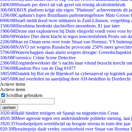
24
06/08
Huisarts per direct uit vak gezet om ernstig alcoholmisbruik
3
06/08
XBOX platform krijgt zijn eigen "Platinum" achievements dit ja
12
06/08
Capibara's lopen Braziliaans parlementsgebouw Mato Grosso 
69
06/08
Israël meldt dood twee militairen in Zuid-Libanon, vergeldin
15
06/08
Hiroshima herdenkt slachtoffers atoombom, 81 jaar later
19
06/08
Drone met explosieven bij Duits vliegveld voedt vrees voor hy
34
06/08
Wakker Dier dient klacht in tegen insectenfabriek Protix om 
22
06/08
Iran en Oman eens over route Straat van Hormuz, VS buitensp
26
06/08
NAVO zet wegens Russische provocatie 250% meer gevechtsvl
57
06/08
Waterschappen slaan alarm wegens droogte: Gereedschapskist
1
06/08
Forensics: Crime Scene Detective
23
06/08
Zorgmedewerkster die 's nachts haar vriend bezocht terecht on
37
06/08
Random Pics van de Dag #1977
18
05/08
Datalek bij Bol en de Bijenkorf na cyberaanval op logistiek pa
34
05/08
Kind overleden na aanrijding door AH-bestelbus in Dordrecht
Actieve items
Actieve items
Scrollbar gebruiken
opslaan
10
20:40
Italië hindert reizigers uit Spanje na migratiecrisis Ceuta
49
20:38
Meer agressie tegen een andersluidende politieke mening, laat j
18
20:35
Voedselprijzen wereldwijd op hoogste niveau in ruim drie jaar
9
20:30
Benzineprijs daalt verder, onzekerheid over Straat van Hormuz bl