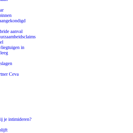
ar
binnen
g aangekondigd
bride aanval
duurzaamheidsclaims
el
iegtuigen in
 leeg
tslagen
rtner Ceva
ij je intimideren?
ijft