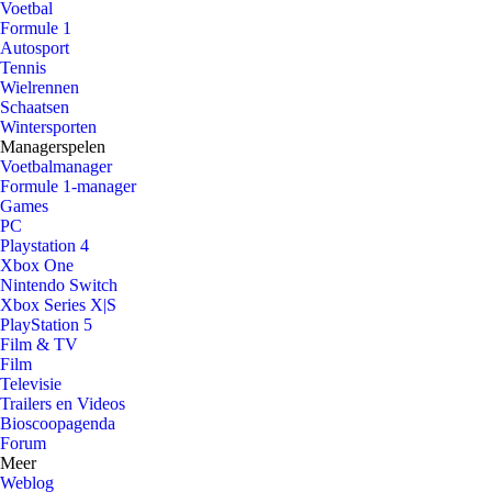
Voetbal
Formule 1
Autosport
Tennis
Wielrennen
Schaatsen
Wintersporten
Managerspelen
Voetbalmanager
Formule 1-manager
Games
PC
Playstation 4
Xbox One
Nintendo Switch
Xbox Series X|S
PlayStation 5
Film & TV
Film
Televisie
Trailers en Videos
Bioscoopagenda
Forum
Meer
Weblog