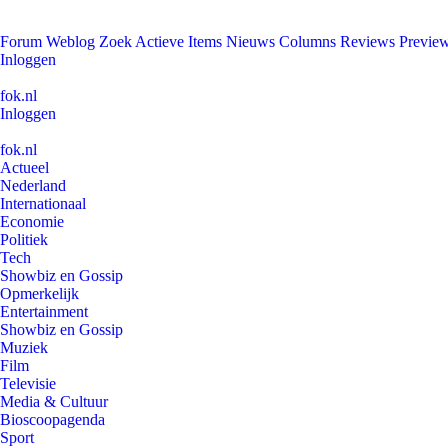
Forum
Weblog
Zoek
Actieve Items
Nieuws
Columns
Reviews
Previe
Inloggen
fok.nl
Inloggen
fok.nl
Actueel
Nederland
Internationaal
Economie
Politiek
Tech
Showbiz en Gossip
Opmerkelijk
Entertainment
Showbiz en Gossip
Muziek
Film
Televisie
Media & Cultuur
Bioscoopagenda
Sport