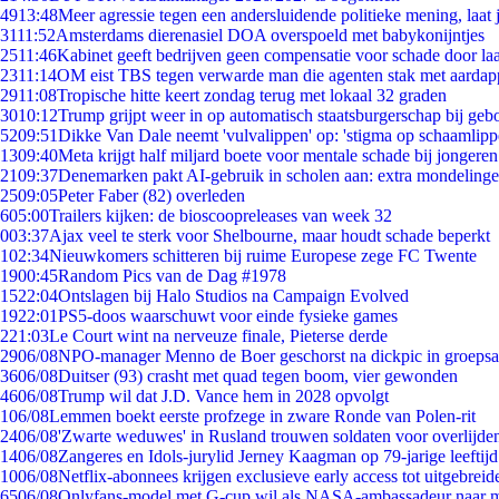
49
13:48
Meer agressie tegen een andersluidende politieke mening, laat j
31
11:52
Amsterdams dierenasiel DOA overspoeld met babykonijntjes
25
11:46
Kabinet geeft bedrijven geen compensatie voor schade door la
23
11:14
OM eist TBS tegen verwarde man die agenten stak met aardap
29
11:08
Tropische hitte keert zondag terug met lokaal 32 graden
30
10:12
Trump grijpt weer in op automatisch staatsburgerschap bij geb
52
09:51
Dikke Van Dale neemt 'vulvalippen' op: 'stigma op schaamlip
13
09:40
Meta krijgt half miljard boete voor mentale schade bij jongeren
21
09:37
Denemarken pakt AI-gebruik in scholen aan: extra mondeling
25
09:05
Peter Faber (82) overleden
6
05:00
Trailers kijken: de bioscoopreleases van week 32
0
03:37
Ajax veel te sterk voor Shelbourne, maar houdt schade beperkt
1
02:34
Nieuwkomers schitteren bij ruime Europese zege FC Twente
19
00:45
Random Pics van de Dag #1978
15
22:04
Ontslagen bij Halo Studios na Campaign Evolved
19
22:01
PS5-doos waarschuwt voor einde fysieke games
2
21:03
Le Court wint na nerveuze finale, Pieterse derde
29
06/08
NPO-manager Menno de Boer geschorst na dickpic in groeps
36
06/08
Duitser (93) crasht met quad tegen boom, vier gewonden
46
06/08
Trump wil dat J.D. Vance hem in 2028 opvolgt
1
06/08
Lemmen boekt eerste profzege in zware Ronde van Polen-rit
24
06/08
'Zwarte weduwes' in Rusland trouwen soldaten voor overlijden
14
06/08
Zangeres en Idols-jurylid Jerney Kaagman op 79-jarige leeftij
10
06/08
Netflix-abonnees krijgen exclusieve early access tot uitgebreid
65
06/08
Onlyfans-model met G-cup wil als NASA-ambassadeur naar 