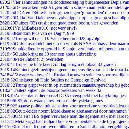
8
20:27
Vier aanhoudingen na doodsbedreiging burgemeester Depla va
21
20:26
Denemarken pakt AI-gebruik in scholen aan: extra mondeling
12
20:24
CDA en D66 willen ingrijpen tegen 'gluurbrillen' die mensen 
52
20:20
Dikke Van Dale neemt 'vulvalippen' op: 'stigma op schaamlip
36
20:20
Duitser (93) crasht met quad tegen boom, vier gewonden
11
20:01
VrijMiBabes #316 (not very sfw!)
35
19:58
Random Pics van de Dag #1979
46
19:57
Trump wil dat J.D. Vance hem in 2028 opvolgt
65
19:50
Onlyfans-model met G-cup wil als NASA-ambassadeur naar 
3
19:50
Smokkelbende opgerold in Spanje, verdienden miljoenen aan m
19
19:45
Quake krijgt na 30 jaar een gratis uitbreiding
25
19:43
Peter Faber (82) overleden
29
19:41
Tropische hitte keert zondag terug met lokaal 32 graden
25
19:14
Kabinet geeft bedrijven geen compensatie voor schade door la
24
18:41
'Zwarte weduwes' in Rusland trouwen soldaten voor overlijden
15
18:32
Ontslagen bij Halo Studios na Campaign Evolved
30
18:32
Trump grijpt weer in op automatisch staatsburgerschap bij geb
6
18:24
Trailers kijken: de bioscoopreleases van week 32
31
18:19
Amsterdams dierenasiel DOA overspoeld met babykonijntjes
19
18:06
PS5-doos waarschuwt voor einde fysieke games
37
18:02
Spaanse politie: minstens tien voor terrorisme veroordeelden 
33
18:02
Ceuta-leider noemt Marokkaanse grensaanval door migranten 
23
17:58
OM eist TBS tegen verwarde man die agenten stak met aardap
13
17:41
Meta krijgt half miljard boete voor mentale schade bij jongeren
69
15:03
Israël meldt dood twee militairen in Zuid-Libanon, vergeldin