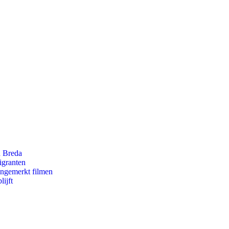
n Breda
igranten
ongemerkt filmen
ijft