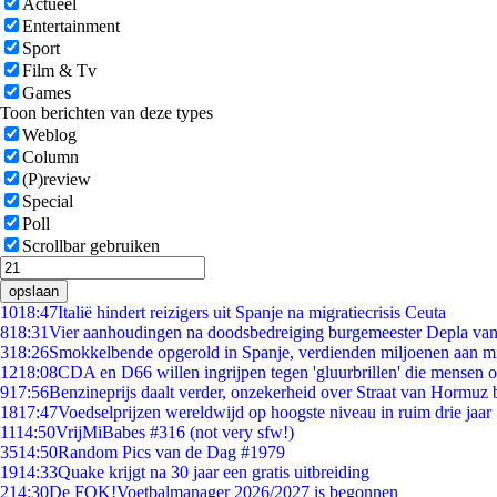
Actueel
Entertainment
Sport
Film & Tv
Games
Toon berichten van deze types
Weblog
Column
(P)review
Special
Poll
Scrollbar gebruiken
opslaan
10
18:47
Italië hindert reizigers uit Spanje na migratiecrisis Ceuta
8
18:31
Vier aanhoudingen na doodsbedreiging burgemeester Depla va
3
18:26
Smokkelbende opgerold in Spanje, verdienden miljoenen aan m
12
18:08
CDA en D66 willen ingrijpen tegen 'gluurbrillen' die mensen 
9
17:56
Benzineprijs daalt verder, onzekerheid over Straat van Hormuz bl
18
17:47
Voedselprijzen wereldwijd op hoogste niveau in ruim drie jaar
11
14:50
VrijMiBabes #316 (not very sfw!)
35
14:50
Random Pics van de Dag #1979
19
14:33
Quake krijgt na 30 jaar een gratis uitbreiding
2
14:30
De FOK!Voetbalmanager 2026/2027 is begonnen