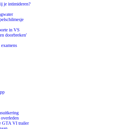
ij je intimideren?
agwater
pelschilmesje
oorte in VS
pen doorbreken'
e examens
app
suitkering
d overleden
e GTA VI trailer
maan