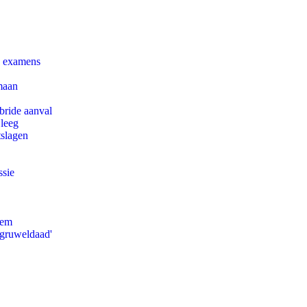
e examens
maan
bride aanval
 leeg
tslagen
ssie
eem
'gruweldaad'