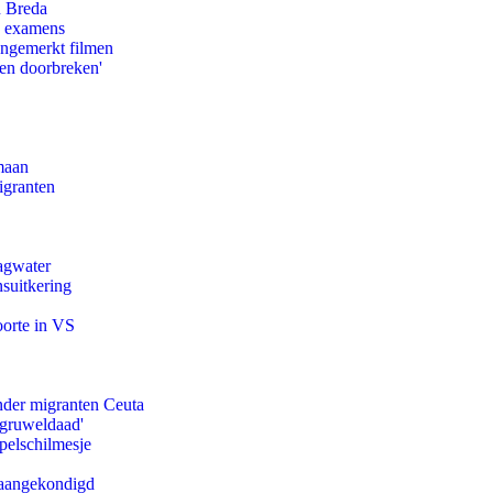
n Breda
e examens
ongemerkt filmen
pen doorbreken'
maan
igranten
agwater
suitkering
oorte in VS
onder migranten Ceuta
'gruweldaad'
pelschilmesje
g aangekondigd