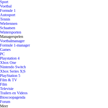
Sport
Voetbal
Formule 1
Autosport
Tennis
Wielrennen
Schaatsen
Wintersporten
Managerspelen
Voetbalmanager
Formule 1-manager
Games
PC
Playstation 4
Xbox One
Nintendo Switch
Xbox Series X|S
PlayStation 5
Film & TV
Film
Televisie
Trailers en Videos
Bioscoopagenda
Forum
Meer