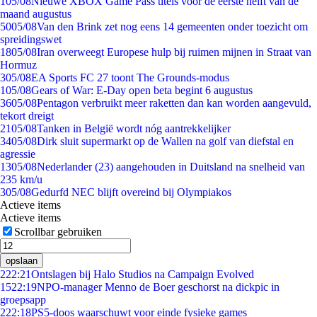
1
05/08
Nieuwe XBOX Game Pass titels voor de eerste helft van de
maand augustus
50
05/08
Van den Brink zet nog eens 14 gemeenten onder toezicht om
spreidingswet
18
05/08
Iran overweegt Europese hulp bij ruimen mijnen in Straat van
Hormuz
3
05/08
EA Sports FC 27 toont The Grounds-modus
1
05/08
Gears of War: E-Day open beta begint 6 augustus
36
05/08
Pentagon verbruikt meer raketten dan kan worden aangevuld,
tekort dreigt
21
05/08
Tanken in België wordt nóg aantrekkelijker
34
05/08
Dirk sluit supermarkt op de Wallen na golf van diefstal en
agressie
13
05/08
Nederlander (23) aangehouden in Duitsland na snelheid van
235 km/u
3
05/08
Gedurfd NEC blijft overeind bij Olympiakos
Actieve items
Actieve items
Scrollbar gebruiken
opslaan
2
22:21
Ontslagen bij Halo Studios na Campaign Evolved
15
22:19
NPO-manager Menno de Boer geschorst na dickpic in
groepsapp
2
22:18
PS5-doos waarschuwt voor einde fysieke games