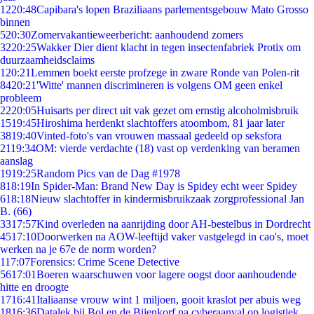
12
20:48
Capibara's lopen Braziliaans parlementsgebouw Mato Grosso
binnen
5
20:30
Zomervakantieweerbericht: aanhoudend zomers
32
20:25
Wakker Dier dient klacht in tegen insectenfabriek Protix om
duurzaamheidsclaims
1
20:21
Lemmen boekt eerste profzege in zware Ronde van Polen-rit
84
20:21
'Witte' mannen discrimineren is volgens OM geen enkel
probleem
22
20:05
Huisarts per direct uit vak gezet om ernstig alcoholmisbruik
15
19:45
Hiroshima herdenkt slachtoffers atoombom, 81 jaar later
38
19:40
Vinted-foto's van vrouwen massaal gedeeld op seksfora
21
19:34
OM: vierde verdachte (18) vast op verdenking van beramen
aanslag
19
19:25
Random Pics van de Dag #1978
8
18:19
In Spider-Man: Brand New Day is Spidey echt weer Spidey
6
18:18
Nieuw slachtoffer in kindermisbruikzaak zorgprofessional Jan
B. (66)
33
17:57
Kind overleden na aanrijding door AH-bestelbus in Dordrecht
45
17:10
Doorwerken na AOW-leeftijd vaker vastgelegd in cao's, moet
werken na je 67e de norm worden?
1
17:07
Forensics: Crime Scene Detective
56
17:01
Boeren waarschuwen voor lagere oogst door aanhoudende
hitte en droogte
17
16:41
Italiaanse vrouw wint 1 miljoen, gooit kraslot per abuis weg
18
16:36
Datalek bij Bol en de Bijenkorf na cyberaanval op logistiek