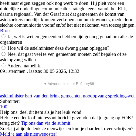
heeft naar eigen zeggen ook nog werk te doen. Hij pleit voor een
duidelijke onderlinge communicatie strategie: eerst vanuit het Rijk,
daarna regionaal. Van der Graaf ziet dat gemeenten de komst van
asielzoekers moeilijk kunnen verkopen aan hun inwoners, mede door
slechte communicatie vooraf en/of het niet nakomen van toezeggingen.
Bron
Ja, wet is wet en gemeenten hebben tijd genoeg gehad om alles te
organiseren
Hoe wil de asielminister deze dwang gaan opleggen?
Nee, dat gaat veel te ver, gemeenten moeten zelf bepalen of ze
asielopvang willen
Anders, namelijk..
691 stemmen , laatste: 30-05-2026, 12:32
▼ Advertentie door Refinery89
asielminister
bart van den brink
gemeenten
noodopvang
spreidingswet
Submitter:
100
Help ons; deel dit item als je het leuk vond
Heb je een leuk of interessant bericht gevonden dat je graag op FOK!
terug ziet?
Tip ons dan via de submit!
Zoek jij altijd de leukste nieuwtjes en kun je daar leuk over schrijven?
Meld je aan als nieuwsposter!