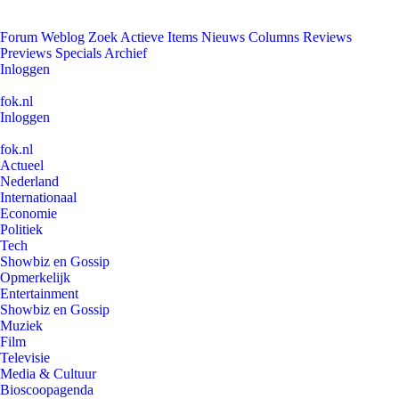
Forum
Weblog
Zoek
Actieve Items
Nieuws
Columns
Reviews
Previews
Specials
Archief
Inloggen
fok.nl
Inloggen
fok.nl
Actueel
Nederland
Internationaal
Economie
Politiek
Tech
Showbiz en Gossip
Opmerkelijk
Entertainment
Showbiz en Gossip
Muziek
Film
Televisie
Media & Cultuur
Bioscoopagenda