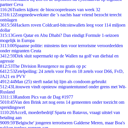
partner Ceva
1
16:26
Trailers kijken: de bioscoopreleases van week 32
23
16:12
Zorgmedewerkster die 's nachts haar vriend bezocht terecht
ontslagen
36
15:56
Hackers roven Coldcard-bitcoinwallets leeg voor 114 miljoen
dollar
3
15:13
Geen Qatar en Abu Dhabi? Dan eindigt Formule 1-seizoen
mogelijk in Europa
31
13:00
Spaanse politie: minstens tien voor terrorisme veroordeelden
onder migranten Ceuta
34
12:59
Dirk sluit supermarkt op de Wallen na golf van diefstal en
agressie
8
12:53
The Division Resurgence nu gratis op pc
64
12:53
Zetelpeiling: 24 zetels voor Pro en 18 zetels voor D66, FvD,
JA21 en PVV
49
12:44
Man (25) sterft nadat hij lijm als condoom gebruikt
5
12:43
Litouwen vindt opnieuw migrantentunnel onder grens met Wit-
Rusland
33
11:13
Random Pics van de Dag #1977
50
10:45
Van den Brink zet nog eens 14 gemeenten onder toezicht om
spreidingswet
11
10:20
Accell, moederbedrijf Sparta en Batavus, vraagt uitstel van
betaling aan
90
09:59
'Belgische' jongeren terroriseren Galderse Meren, maar Boa's
pakken topless zonnen aan