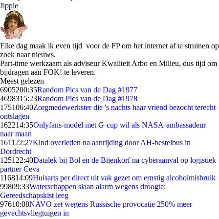
Jippie
Elke dag maak ik even tijd voor de FP om het internet af te struinen op
zoek naar nieuws.
Part-time werkzaam als adviseur Kwaliteit Arbo en Milieu, dus tijd om
bijdragen aan FOK! te leveren.
Meest gelezen
69052
00:35
Random Pics van de Dag #1977
46983
15:23
Random Pics van de Dag #1978
1751
06:40
Zorgmedewerkster die 's nachts haar vriend bezocht terecht
ontslagen
1622
14:35
Onlyfans-model met G-cup wil als NASA-ambassadeur
naar maan
1611
22:27
Kind overleden na aanrijding door AH-bestelbus in
Dordrecht
1251
22:40
Datalek bij Bol en de Bijenkorf na cyberaanval op logistiek
partner Ceva
1168
14:09
Huisarts per direct uit vak gezet om ernstig alcoholmisbruik
998
09:33
Waterschappen slaan alarm wegens droogte:
Gereedschapskist leeg
976
10:08
NAVO zet wegens Russische provocatie 250% meer
gevechtsvliegtuigen in