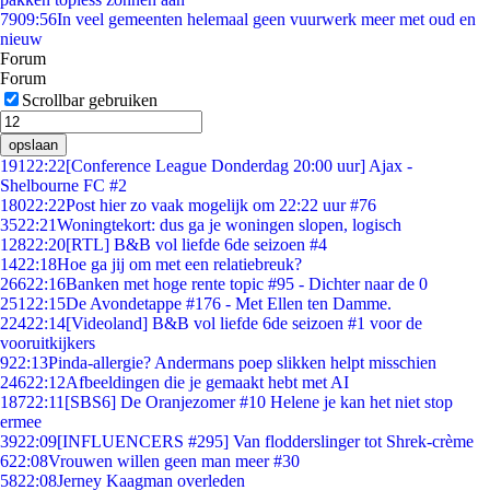
79
09:56
In veel gemeenten helemaal geen vuurwerk meer met oud en
nieuw
Forum
Forum
Scrollbar gebruiken
opslaan
191
22:22
[Conference League Donderdag 20:00 uur] Ajax -
Shelbourne FC #2
180
22:22
Post hier zo vaak mogelijk om 22:22 uur #76
35
22:21
Woningtekort: dus ga je woningen slopen, logisch
128
22:20
[RTL] B&B vol liefde 6de seizoen #4
14
22:18
Hoe ga jij om met een relatiebreuk?
266
22:16
Banken met hoge rente topic #95 - Dichter naar de 0
251
22:15
De Avondetappe #176 - Met Ellen ten Damme.
224
22:14
[Videoland] B&B vol liefde 6de seizoen #1 voor de
vooruitkijkers
9
22:13
Pinda-allergie? Andermans poep slikken helpt misschien
246
22:12
Afbeeldingen die je gemaakt hebt met AI
187
22:11
[SBS6] De Oranjezomer #10 Helene je kan het niet stop
ermee
39
22:09
[INFLUENCERS #295] Van flodderslinger tot Shrek-crème
6
22:08
Vrouwen willen geen man meer #30
58
22:08
Jerney Kaagman overleden