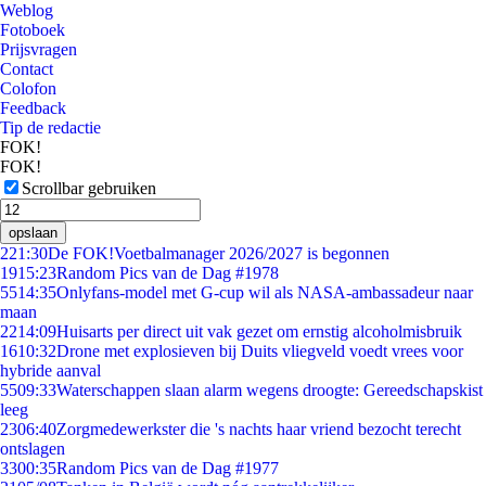
Weblog
Fotoboek
Prijsvragen
Contact
Colofon
Feedback
Tip de redactie
FOK!
FOK!
Scrollbar gebruiken
opslaan
2
21:30
De FOK!Voetbalmanager 2026/2027 is begonnen
19
15:23
Random Pics van de Dag #1978
55
14:35
Onlyfans-model met G-cup wil als NASA-ambassadeur naar
maan
22
14:09
Huisarts per direct uit vak gezet om ernstig alcoholmisbruik
16
10:32
Drone met explosieven bij Duits vliegveld voedt vrees voor
hybride aanval
55
09:33
Waterschappen slaan alarm wegens droogte: Gereedschapskist
leeg
23
06:40
Zorgmedewerkster die 's nachts haar vriend bezocht terecht
ontslagen
33
00:35
Random Pics van de Dag #1977