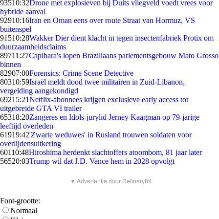
935
10:32
Drone met explosieven bij Duits vliegveld voedt vrees voor
hybride aanval
929
10:16
Iran en Oman eens over route Straat van Hormuz, VS
buitenspel
915
10:28
Wakker Dier dient klacht in tegen insectenfabriek Protix om
duurzaamheidsclaims
897
11:27
Capibara's lopen Braziliaans parlementsgebouw Mato Grosso
binnen
829
07:00
Forensics: Crime Scene Detective
803
10:59
Israël meldt dood twee militairen in Zuid-Libanon,
vergelding aangekondigd
692
15:21
Netflix-abonnees krijgen exclusieve early access tot
uitgebreide GTA VI trailer
653
18:20
Zangeres en Idols-jurylid Jerney Kaagman op 79-jarige
leeftijd overleden
619
19:42
'Zwarte weduwes' in Rusland trouwen soldaten voor
overlijdensuitkering
601
10:48
Hiroshima herdenkt slachtoffers atoombom, 81 jaar later
565
20:03
Trump wil dat J.D. Vance hem in 2028 opvolgt
▼ Advertentie door Refinery89
Font-grootte:
Normaal