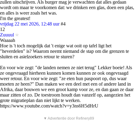
zullen uitschrijven. Als burger mag je verwachten dat alles gedaan
wordt om maar te voorkomen dat: we drinken een glas, doen een plas,
en alles is weer zoals het was.
I'm the greatest!
vrijdag 22 mei 2026, 12:48 uur
#4
12
Zuuuul
Waaaah
Hoe is 't toch mogelijk dat 't enige wat ooit op tafel ligt het
"heverdelen" is? Waarom neemt niemand de stap om die grenzen te
sluiten en asielzoekers retour te sturen?
En voor wie zegt: "de landen nemen ze niet terug" Lekker boeie! Als
ze ongevraagd hierheen kunnen komen kunnen ze ook ongevraagd
weer retour. En voor wie zegt: "ze eten hun paspoort op, dus waar
moeten ze heen?" Dan maken we een deel met een of andere land in
Afrika, daar bouwen we een groot kamp voor ze, en dan gaan ze daar
maar zitten of zo. De toestroom houdt dan vanzelf op, aangezien het
grote migratieplan dan niet lijkt te werken.
https://www.youtube.com/watch?v=y3ns6H5dHrU
▼ Advertentie door Refinery89