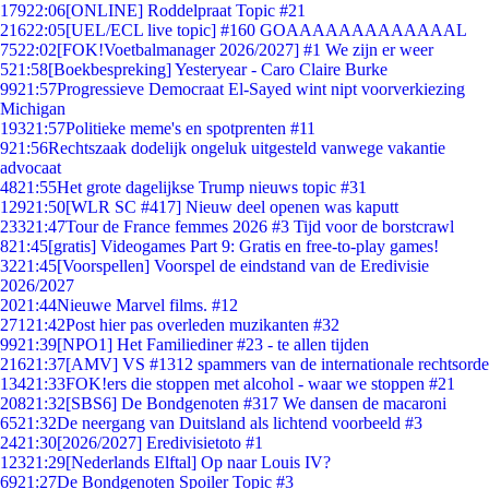
179
22:06
[ONLINE] Roddelpraat Topic #21
216
22:05
[UEL/ECL live topic] #160 GOAAAAAAAAAAAAAL
75
22:02
[FOK!Voetbalmanager 2026/2027] #1 We zijn er weer
5
21:58
[Boekbespreking] Yesteryear - Caro Claire Burke
99
21:57
Progressieve Democraat El-Sayed wint nipt voorverkiezing
Michigan
193
21:57
Politieke meme's en spotprenten #11
9
21:56
Rechtszaak dodelijk ongeluk uitgesteld vanwege vakantie
advocaat
48
21:55
Het grote dagelijkse Trump nieuws topic #31
129
21:50
[WLR SC #417] Nieuw deel openen was kaputt
233
21:47
Tour de France femmes 2026 #3 Tijd voor de borstcrawl
8
21:45
[gratis] Videogames Part 9: Gratis en free-to-play games!
32
21:45
[Voorspellen] Voorspel de eindstand van de Eredivisie
2026/2027
20
21:44
Nieuwe Marvel films. #12
271
21:42
Post hier pas overleden muzikanten #32
99
21:39
[NPO1] Het Familiediner #23 - te allen tijden
216
21:37
[AMV] VS #1312 spammers van de internationale rechtsorde
134
21:33
FOK!ers die stoppen met alcohol - waar we stoppen #21
208
21:32
[SBS6] De Bondgenoten #317 We dansen de macaroni
65
21:32
De neergang van Duitsland als lichtend voorbeeld #3
24
21:30
[2026/2027] Eredivisietoto #1
123
21:29
[Nederlands Elftal] Op naar Louis IV?
69
21:27
De Bondgenoten Spoiler Topic #3