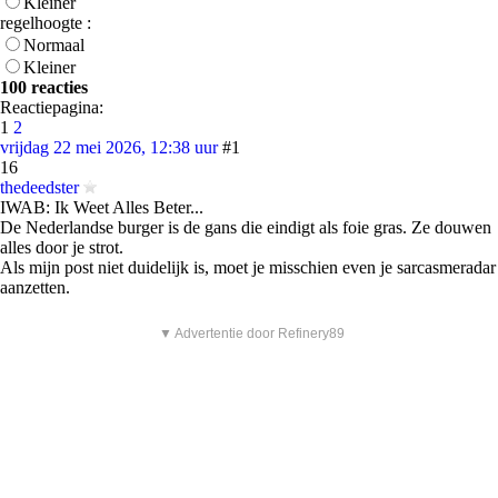
Kleiner
regelhoogte :
Normaal
Kleiner
100 reacties
Reactiepagina:
1
2
vrijdag 22 mei 2026, 12:38 uur
#1
16
thedeedster
IWAB: Ik Weet Alles Beter...
De Nederlandse burger is de gans die eindigt als foie gras. Ze douwen
alles door je strot.
Als mijn post niet duidelijk is, moet je misschien even je sarcasmeradar
aanzetten.
▼ Advertentie door Refinery89