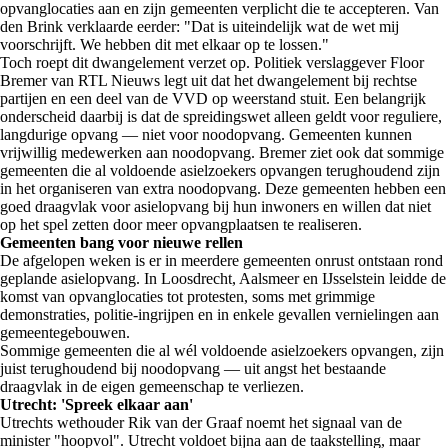
opvanglocaties aan en zijn gemeenten verplicht die te accepteren. Van
den Brink verklaarde eerder: "Dat is uiteindelijk wat de wet mij
voorschrijft. We hebben dit met elkaar op te lossen."
Toch roept dit dwangelement verzet op. Politiek verslaggever Floor
Bremer van RTL Nieuws legt uit dat het dwangelement bij rechtse
partijen en een deel van de VVD op weerstand stuit. Een belangrijk
onderscheid daarbij is dat de spreidingswet alleen geldt voor reguliere,
langdurige opvang — niet voor noodopvang. Gemeenten kunnen
vrijwillig medewerken aan noodopvang. Bremer ziet ook dat sommige
gemeenten die al voldoende asielzoekers opvangen terughoudend zijn
in het organiseren van extra noodopvang. Deze gemeenten hebben een
goed draagvlak voor asielopvang bij hun inwoners en willen dat niet
op het spel zetten door meer opvangplaatsen te realiseren.
Gemeenten bang voor nieuwe rellen
De afgelopen weken is er in meerdere gemeenten onrust ontstaan rond
geplande asielopvang. In Loosdrecht, Aalsmeer en IJsselstein leidde de
komst van opvanglocaties tot protesten, soms met grimmige
demonstraties, politie-ingrijpen en in enkele gevallen vernielingen aan
gemeentegebouwen.
Sommige gemeenten die al wél voldoende asielzoekers opvangen, zijn
juist terughoudend bij noodopvang — uit angst het bestaande
draagvlak in de eigen gemeenschap te verliezen.
Utrecht: 'Spreek elkaar aan'
Utrechts wethouder Rik van der Graaf noemt het signaal van de
minister "hoopvol". Utrecht voldoet bijna aan de taakstelling, maar