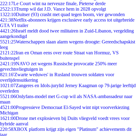
2
22:17
Le Court wint na nerveuze finale, Pieterse derde
25
22:13
Trump wil dat J.D. Vance hem in 2028 opvolgt
13
22:10
Duitser (93) crasht met quad tegen boom, vier gewonden
4
21:38
Netflix-abonnees krijgen exclusieve early access tot uitgebreide
GTA VI trailer
44
21:26
Israël meldt dood twee militairen in Zuid-Libanon, vergelding
aangekondigd
55
21:25
Waterschappen slaan alarm wegens droogte: Gereedschapskist
leeg
21
21:22
Iran en Oman eens over route Straat van Hormuz, VS
buitenspel
24
21:19
NAVO zet wegens Russische provocatie 250% meer
gevechtsvliegtuigen in
8
21:16
'Zwarte weduwes' in Rusland trouwen soldaten voor
overlijdensuitkering
10
21:07
Zangeres en Idols-jurylid Jerney Kaagman op 79-jarige leeftijd
overleden
55
21:06
Onlyfans-model met G-cup wil als NASA-ambassadeur naar
maan
45
21:00
Progressieve Democraat El-Sayed wint nipt voorverkiezing
Michigan
16
21:00
Drone met explosieven bij Duits vliegveld voedt vrees voor
hybride aanval
2
20:58
XBOX platform krijgt zijn eigen "Platinum" achievements dit
jaar