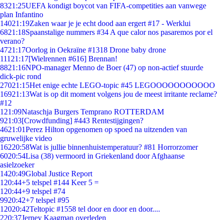
83
21:25
UEFA kondigt boycot van FIFA-competities aan vanwege
plan Infantino
140
21:19
Zaken waar je je echt dood aan ergert #17 - Werklui
68
21:18
Spaanstalige nummers #34 A que calor nos pasaremos por el
verano?
47
21:17
Oorlog in Oekraïne #1318 Drone baby drone
111
21:17
[Wielrennen #616] Brennan!
88
21:16
NPO-manager Menno de Boer (47) op non-actief stuurde
dick-pic rond
270
21:15
Het enige echte LEGO-topic #45 LEGOOOOOOOOOOO
169
21:13
Wat is op dit moment volgens jou de meest irritante reclame?
#12
1
21:09
Nataschja Burgers Temprano ROTTERDAM
9
21:03
[Crowdfunding] #443 Rentestijgingen?
46
21:01
Perez Hilton opgenomen op spoed na uitzenden van
gruwelijke video
162
20:58
Wat is jullie binnenhuistemperatuur? #81 Horrorzomer
60
20:54
Lisa (38) vermoord in Griekenland door Afghaanse
asielzoeker
14
20:49
Global Justice Report
1
20:44
+5 telspel #144 Keer 5 =
1
20:44
+9 telspel #74
99
20:42
+7 telspel #95
120
20:42
Teltopic #1558 tel door en door en door....
2
20:37
Jerney Kaagman overleden