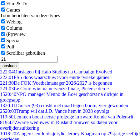
Film & Tv
Games
Toon berichten van deze types
Weblog
Column
(P)review
Special
Poll
Scrollbar gebruiken
opslaan
2
22:04
Ontslagen bij Halo Studios na Campaign Evolved
2
22:01
PS5-doos waarschuwt voor einde fysieke games
2
21:30
De FOK!Voetbalmanager 2026/2027 is begonnen
2
21:03
Le Court wint na nerveuze finale, Pieterse derde
15
20:40
NPO-manager Menno de Boer geschorst na dickpic in
groepsapp
13
20:11
Duitser (93) crasht met quad tegen boom, vier gewonden
25
20:03
Trump wil dat J.D. Vance hem in 2028 opvolgt
1
19:50
Lemmen boekt eerste profzege in zware Ronde van Polen-rit
8
19:42
'Zwarte weduwes' in Rusland trouwen soldaten voor
overlijdensuitkering
10
18:20
Zangeres en Idols-jurylid Jerney Kaagman op 79-jarige leeftijd
overleden