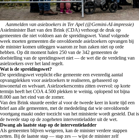
Aanmelden van asielzoekers in Ter Apel (@Gemini-AI-impressie)
Asielminister Bart van den Brink (CDA) verhoogt de druk op
gemeenten die niet voldoen aan de spreidingswet. Vanaf volgende
week moeten gemeenten die onvoldoende asielzoekers opvangen bij
de minister komen uitleggen waarom ze hun zaken niet op orde
hebben. Op dit moment halen 250 van de 342 gemeenten de
doelstelling van de spreidingswet niet — de wet die de verdeling van
asielzoekers over het land regelt.
Wat is de spreidingswet?
De spreidingswet verplicht elke gemeente een evenredig aantal
opvangplekken voor asielzoekers te realiseren, gebaseerd op
inwonertal en welvaart. Asielzoekerscentra zitten overvol: op korte
termijn heeft het COA 4.500 plekken te weinig, oplopend tot bijna
8.000 aan het eind van de zomer.
Van den Brink stuurde eerder al voor de tweede keer in korte tijd een
brief aan alle gemeenten, met de mededeling dat wie onvoldoende
voortgang maakt onder toezicht van het ministerie wordt gesteld. Dat is
de tweede stap op de zogeheten interventieladder uit de wet.
Dwang als laatste stap op de interventieladder
Als gemeenten blijven weigeren, kan de minister verdere stappen
zetten. Bij de laatste stap — stap zes — wijst de minister zelf