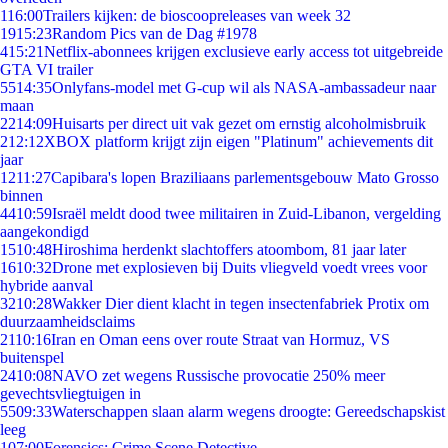
1
16:00
Trailers kijken: de bioscoopreleases van week 32
19
15:23
Random Pics van de Dag #1978
4
15:21
Netflix-abonnees krijgen exclusieve early access tot uitgebreide
GTA VI trailer
55
14:35
Onlyfans-model met G-cup wil als NASA-ambassadeur naar
maan
22
14:09
Huisarts per direct uit vak gezet om ernstig alcoholmisbruik
2
12:12
XBOX platform krijgt zijn eigen "Platinum" achievements dit
jaar
12
11:27
Capibara's lopen Braziliaans parlementsgebouw Mato Grosso
binnen
44
10:59
Israël meldt dood twee militairen in Zuid-Libanon, vergelding
aangekondigd
15
10:48
Hiroshima herdenkt slachtoffers atoombom, 81 jaar later
16
10:32
Drone met explosieven bij Duits vliegveld voedt vrees voor
hybride aanval
32
10:28
Wakker Dier dient klacht in tegen insectenfabriek Protix om
duurzaamheidsclaims
21
10:16
Iran en Oman eens over route Straat van Hormuz, VS
buitenspel
24
10:08
NAVO zet wegens Russische provocatie 250% meer
gevechtsvliegtuigen in
55
09:33
Waterschappen slaan alarm wegens droogte: Gereedschapskist
leeg
1
07:00
Forensics: Crime Scene Detective