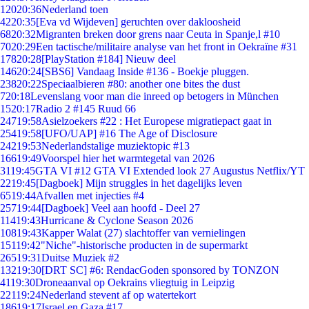
120
20:36
Nederland toen
42
20:35
[Eva vd Wijdeven] geruchten over dakloosheid
68
20:32
Migranten breken door grens naar Ceuta in Spanje,l #10
70
20:29
Een tactische/militaire analyse van het front in Oekraïne #31
178
20:28
[PlayStation #184] Nieuw deel
146
20:24
[SBS6] Vandaag Inside #136 - Boekje pluggen.
238
20:22
Speciaalbieren #80: another one bites the dust
7
20:18
Levenslang voor man die inreed op betogers in München
15
20:17
Radio 2 #145 Ruud 66
247
19:58
Asielzoekers #22 : Het Europese migratiepact gaat in
254
19:58
[UFO/UAP] #16 The Age of Disclosure
242
19:53
Nederlandstalige muziektopic #13
166
19:49
Voorspel hier het warmtegetal van 2026
31
19:45
GTA VI #12 GTA VI Extended look 27 Augustus Netflix/YT
22
19:45
[Dagboek] Mijn struggles in het dagelijks leven
65
19:44
Afvallen met injecties #4
257
19:44
[Dagboek] Veel aan hoofd - Deel 27
114
19:43
Hurricane & Cyclone Season 2026
108
19:43
Kapper Walat (27) slachtoffer van vernielingen
151
19:42
"Niche"-historische producten in de supermarkt
265
19:31
Duitse Muziek #2
132
19:30
[DRT SC] #6: RendacGoden sponsored by TONZON
41
19:30
Droneaanval op Oekrains vliegtuig in Leipzig
221
19:24
Nederland stevent af op watertekort
186
19:17
Israel en Gaza #17