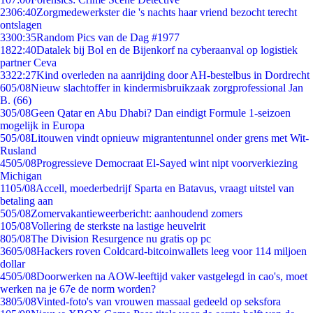
23
06:40
Zorgmedewerkster die 's nachts haar vriend bezocht terecht
ontslagen
33
00:35
Random Pics van de Dag #1977
18
22:40
Datalek bij Bol en de Bijenkorf na cyberaanval op logistiek
partner Ceva
33
22:27
Kind overleden na aanrijding door AH-bestelbus in Dordrecht
6
05/08
Nieuw slachtoffer in kindermisbruikzaak zorgprofessional Jan
B. (66)
3
05/08
Geen Qatar en Abu Dhabi? Dan eindigt Formule 1-seizoen
mogelijk in Europa
5
05/08
Litouwen vindt opnieuw migrantentunnel onder grens met Wit-
Rusland
45
05/08
Progressieve Democraat El-Sayed wint nipt voorverkiezing
Michigan
11
05/08
Accell, moederbedrijf Sparta en Batavus, vraagt uitstel van
betaling aan
5
05/08
Zomervakantieweerbericht: aanhoudend zomers
1
05/08
Vollering de sterkste na lastige heuvelrit
8
05/08
The Division Resurgence nu gratis op pc
36
05/08
Hackers roven Coldcard-bitcoinwallets leeg voor 114 miljoen
dollar
45
05/08
Doorwerken na AOW-leeftijd vaker vastgelegd in cao's, moet
werken na je 67e de norm worden?
38
05/08
Vinted-foto's van vrouwen massaal gedeeld op seksfora