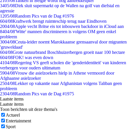
21
05/08
Tanken in België wordt nóg aantrekkelijker
34
05/08
Dirk sluit supermarkt op de Wallen na golf van diefstal en
agressie
12
05/08
Random Pics van de Dag #1976
6
04/08
Kraftwerk brengt ruimteschip terug naar Eindhoven
20
04/08
Apple vecht Britse eis tot inbouwen backdoor in iCloud aan
84
04/08
'Witte' mannen discrimineren is volgens OM geen enkel
probleem
30
04/08
Ceuta-leider noemt Marokkaanse grensaanval door migranten
'gruweldaad'
6
04/08
Grote natuurbrand Boschhuizerbergen groeit naar 100 hectare
6
04/08
FOK! was even down
41
04/08
Regering VS geeft scholen die 'genderidentiteit' van kinderen
verbergen voor ouders ultimatum
59
04/08
Vrouw die asielzoekers hielp in Athene vermoord door
Afghaanse asielzoeker
25
04/08
Lekker op vakantie naar Afghanistan volgens Taliban geen
probleem
23
04/08
Random Pics van de Dag #1975
Laatste items
Laatste items
Toon berichten uit deze thema's
Actueel
Entertainment
Sport