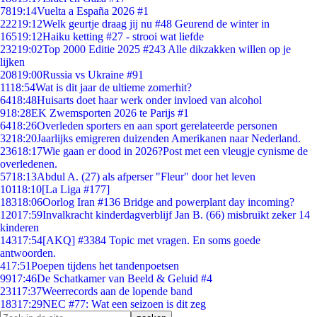
78
19:14
Vuelta a España 2026 #1
222
19:12
Welk geurtje draag jij nu #48 Geurend de winter in
165
19:12
Haiku ketting #27 - strooi wat liefde
232
19:02
Top 2000 Editie 2025 #243 Alle dikzakken willen op je
lijken
208
19:00
Russia vs Ukraine #91
11
18:54
Wat is dit jaar de ultieme zomerhit?
64
18:48
Huisarts doet haar werk onder invloed van alcohol
9
18:28
EK Zwemsporten 2026 te Parijs #1
64
18:26
Overleden sporters en aan sport gerelateerde personen
32
18:20
Jaarlijks emigreren duizenden Amerikanen naar Nederland.
236
18:17
Wie gaan er dood in 2026?Post met een vleugje cynisme de
overledenen.
57
18:13
Abdul A. (27) als afperser "Fleur" door het leven
101
18:10
[La Liga #177]
183
18:06
Oorlog Iran #136 Bridge and powerplant day incoming?
120
17:59
Invalkracht kinderdagverblijf Jan B. (66) misbruikt zeker 14
kinderen
143
17:54
[AKQ] #3384 Topic met vragen. En soms goede
antwoorden.
4
17:51
Poepen tijdens het tandenpoetsen
99
17:46
De Schatkamer van Beeld & Geluid #4
231
17:37
Weerrecords aan de lopende band
183
17:29
NEC #77: Wat een seizoen is dit zeg