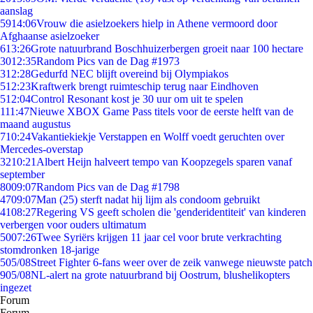
aanslag
59
14:06
Vrouw die asielzoekers hielp in Athene vermoord door
Afghaanse asielzoeker
6
13:26
Grote natuurbrand Boschhuizerbergen groeit naar 100 hectare
30
12:35
Random Pics van de Dag #1973
3
12:28
Gedurfd NEC blijft overeind bij Olympiakos
5
12:23
Kraftwerk brengt ruimteschip terug naar Eindhoven
5
12:04
Control Resonant kost je 30 uur om uit te spelen
1
11:47
Nieuwe XBOX Game Pass titels voor de eerste helft van de
maand augustus
7
10:24
Vakantiekiekje Verstappen en Wolff voedt geruchten over
Mercedes-overstap
32
10:21
Albert Heijn halveert tempo van Koopzegels sparen vanaf
september
80
09:07
Random Pics van de Dag #1798
47
09:07
Man (25) sterft nadat hij lijm als condoom gebruikt
41
08:27
Regering VS geeft scholen die 'genderidentiteit' van kinderen
verbergen voor ouders ultimatum
50
07:26
Twee Syriërs krijgen 11 jaar cel voor brute verkrachting
stomdronken 18-jarige
5
05/08
Street Fighter 6-fans weer over de zeik vanwege nieuwste patch
9
05/08
NL-alert na grote natuurbrand bij Oostrum, blushelikopters
ingezet
Forum
Forum