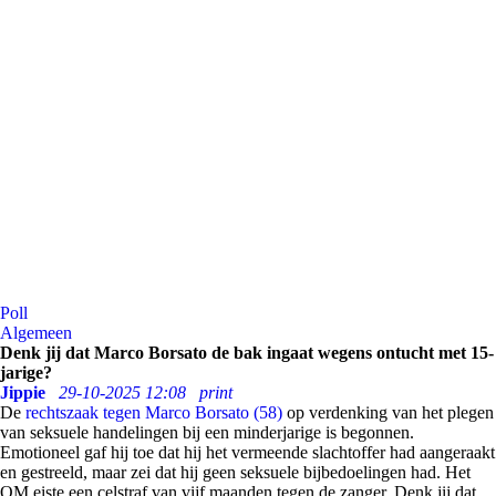
Poll
Algemeen
Denk jij dat Marco Borsato de bak ingaat wegens ontucht met 15-
jarige?
Jippie
29-10-2025 12:08
print
De
rechtszaak tegen Marco Borsato (58)
op verdenking van het plegen
van seksuele handelingen bij een minderjarige is begonnen.
Emotioneel gaf hij toe dat hij het vermeende slachtoffer had aangeraakt
en gestreeld, maar zei dat hij geen seksuele bijbedoelingen had. Het
OM eiste een celstraf van vijf maanden tegen de zanger. Denk jij dat