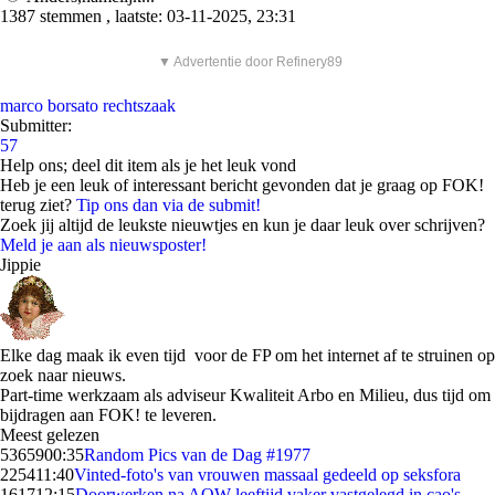
1387 stemmen , laatste: 03-11-2025, 23:31
▼ Advertentie door Refinery89
marco borsato
rechtszaak
Submitter:
57
Help ons; deel dit item als je het leuk vond
Heb je een leuk of interessant bericht gevonden dat je graag op FOK!
terug ziet?
Tip ons dan via de submit!
Zoek jij altijd de leukste nieuwtjes en kun je daar leuk over schrijven?
Meld je aan als nieuwsposter!
Jippie
Elke dag maak ik even tijd voor de FP om het internet af te struinen op
zoek naar nieuws.
Part-time werkzaam als adviseur Kwaliteit Arbo en Milieu, dus tijd om
bijdragen aan FOK! te leveren.
Meest gelezen
53659
00:35
Random Pics van de Dag #1977
2254
11:40
Vinted-foto's van vrouwen massaal gedeeld op seksfora
1617
12:15
Doorwerken na AOW-leeftijd vaker vastgelegd in cao's,