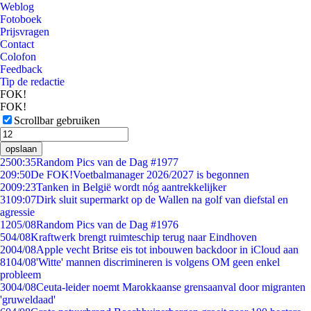
Weblog
Fotoboek
Prijsvragen
Contact
Colofon
Feedback
Tip de redactie
FOK!
FOK!
Scrollbar gebruiken
opslaan
25
00:35
Random Pics van de Dag #1977
2
09:50
De FOK!Voetbalmanager 2026/2027 is begonnen
20
09:23
Tanken in België wordt nóg aantrekkelijker
31
09:07
Dirk sluit supermarkt op de Wallen na golf van diefstal en
agressie
12
05/08
Random Pics van de Dag #1976
5
04/08
Kraftwerk brengt ruimteschip terug naar Eindhoven
20
04/08
Apple vecht Britse eis tot inbouwen backdoor in iCloud aan
81
04/08
'Witte' mannen discrimineren is volgens OM geen enkel
probleem
30
04/08
Ceuta-leider noemt Marokkaanse grensaanval door migranten
'gruweldaad'