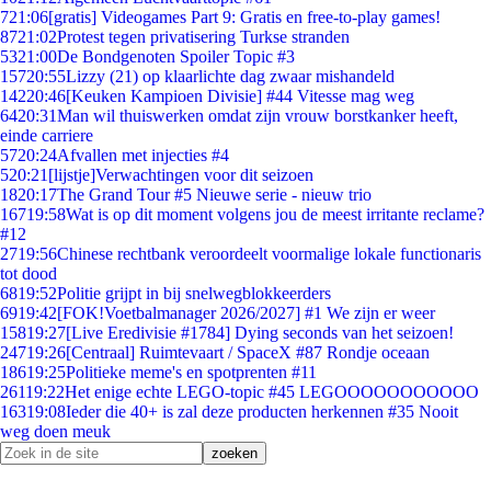
7
21:06
[gratis] Videogames Part 9: Gratis en free-to-play games!
87
21:02
Protest tegen privatisering Turkse stranden
53
21:00
De Bondgenoten Spoiler Topic #3
157
20:55
Lizzy (21) op klaarlichte dag zwaar mishandeld
142
20:46
[Keuken Kampioen Divisie] #44 Vitesse mag weg
64
20:31
Man wil thuiswerken omdat zijn vrouw borstkanker heeft,
einde carriere
57
20:24
Afvallen met injecties #4
5
20:21
[lijstje]Verwachtingen voor dit seizoen
18
20:17
The Grand Tour #5 Nieuwe serie - nieuw trio
167
19:58
Wat is op dit moment volgens jou de meest irritante reclame?
#12
27
19:56
Chinese rechtbank veroordeelt voormalige lokale functionaris
tot dood
68
19:52
Politie grijpt in bij snelwegblokkeerders
69
19:42
[FOK!Voetbalmanager 2026/2027] #1 We zijn er weer
158
19:27
[Live Eredivisie #1784] Dying seconds van het seizoen!
247
19:26
[Centraal] Ruimtevaart / SpaceX #87 Rondje oceaan
186
19:25
Politieke meme's en spotprenten #11
261
19:22
Het enige echte LEGO-topic #45 LEGOOOOOOOOOOO
163
19:08
Ieder die 40+ is zal deze producten herkennen #35 Nooit
weg doen meuk