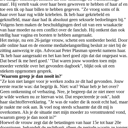
man'. Hij vertelt vaak over haar been gewreven te hebben of haar af en
toe een tik op haar billen te hebben gegeven. "Ze vroeg soms of ik
haar over haar rug wilde kriebelen. Ik heb haar gekriebeld en
geknuffeld, maar daar had ik absoluut geen seksuele bedoelingen bij."
Volgens hem maken de beschuldigingen deel uit van een wraakactie
van haar moeder na een conflict over de fanclub. Hij ontkent dan ook
stellig haar vagina en borsten te hebben aangeraakt.
Het meisje, nu een 26-jarige vrouw, schetst een somberder beeld. Door
alle online haat en de enorme mediabelangstelling besluit ze niet bij de
zitting aanwezig te zijn. Advocaat Peter Plasman spreekt namens haar.
'Ik heb haar aangeraakt en het kan heel goed zijn dat dat ongepast was.
Dat besef ik me heel goed.' "Dat waren jouw woorden toen mijn
moeder vertelde over het gevonden dagboek", blijkt ook uit een
stiekem opgenomen gesprek.
'Waarom greep je dan nooit in?'
"Ze kon niet langer voor je werken zodra ze dit had gevonden. Jouw
eerste reactie was: dat begrijp ik. Niet: wat? Waar heb je het over?
Geen ontkenning of verbazing. Nee, je begreep dat ze niet meer voor
je wilde werken nu ze hiervan wist. Dat respecteerde je ook", luidt
haar slachtofferverklaring. "Je was de vader die ik nooit echt had, maar
je raakte me ook aan. Ik voel nog steeds schaamte dat dit mij is
overkomen. Als je de situatie met mijn moeder zo verontrustend vond,
waarom greep je dan nooit in?"
Hoewel de vrouw zegt dat de betastingen van haar 15e tot haar 20e
doorgingen, behandelt de rechtbank alleen de periode waarin ze jonger