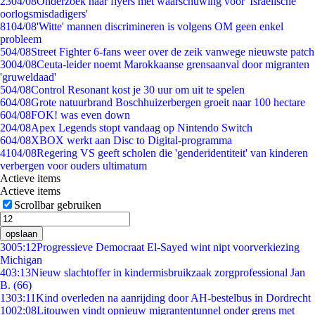
23
04/08
Onderzoek naar flyers met waarschuwing voor 'Israëlische
oorlogsmisdadigers'
81
04/08
'Witte' mannen discrimineren is volgens OM geen enkel
probleem
5
04/08
Street Fighter 6-fans weer over de zeik vanwege nieuwste patch
30
04/08
Ceuta-leider noemt Marokkaanse grensaanval door migranten
'gruweldaad'
5
04/08
Control Resonant kost je 30 uur om uit te spelen
6
04/08
Grote natuurbrand Boschhuizerbergen groeit naar 100 hectare
6
04/08
FOK! was even down
2
04/08
Apex Legends stopt vandaag op Nintendo Switch
6
04/08
XBOX werkt aan Disc to Digital-programma
41
04/08
Regering VS geeft scholen die 'genderidentiteit' van kinderen
verbergen voor ouders ultimatum
Actieve items
Actieve items
Scrollbar gebruiken
opslaan
30
05:12
Progressieve Democraat El-Sayed wint nipt voorverkiezing
Michigan
4
03:13
Nieuw slachtoffer in kindermisbruikzaak zorgprofessional Jan
B. (66)
13
03:11
Kind overleden na aanrijding door AH-bestelbus in Dordrecht
10
02:08
Litouwen vindt opnieuw migrantentunnel onder grens met