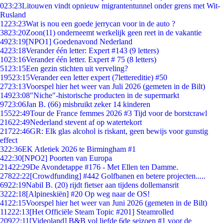
0
23:23
Litouwen vindt opnieuw migrantentunnel onder grens met Wit-
Rusland
12
23:23
Wat is nou een goede jerrycan voor in de auto ?
38
23:20
Zoon(11) onderneemt werkelijk geen reet in de vakantie
49
23:19
[NPO1] Goedenavond Nederland
42
23:18
Verander één letter: Expert #143 (9 letters)
10
23:16
Verander één letter. Expert # 75 (8 letters)
51
23:15
Een gezin stichten uit verveling?
195
23:15
Verander een letter expert (7lettereditie) #50
27
23:13
Voorspel hier het weer van Juli 2026 (gemeten in de Bilt)
149
23:08
"Niche"-historische producten in de supermarkt
97
23:06
Jan B. (66) misbruikt zeker 14 kinderen
155
22:49
Tour de France femmes 2026 #3 Tijd voor de borstcrawl
216
22:49
Nederland stevent af op watertekort
217
22:46
GR: Elk glas alcohol is riskant, geen bewijs voor gunstig
effect
3
22:36
EK Atletiek 2026 te Birmingham #1
4
22:30
[NPO2] Poorten van Europa
214
22:29
De Avondetappe #176 - Met Ellen ten Damme.
278
22:22
[Crowdfunding] #442 Golfbanen en betere projecten.....
69
22:19
Nabil B. (20) rijdt fietser aan tijdens dollemansrit
32
22:18
[Alpineskiën] #20 Op weg naar de OS!
41
22:15
Voorspel hier het weer van Juni 2026 (gemeten in de Bilt)
112
22:13
[Het Officiële Steam Topic #201] Steamrolled
209
22:11
[Videoland] B&B vol liefde 6de seizoen #1 voor de