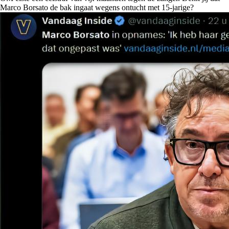
Marco Borsato de bak ingaat wegens ontucht met 15-jarige?