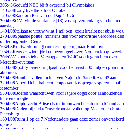
3
05:43
Gedurfd NEC blijft overeind bij Olympiakos
14
05/08
Long live the 7th of October
12
05/08
Random Pics van de Dag #1976
20
04/08
OM: vierde verdachte (18) vast op verdenking van beramen
aanslag
14
04/08
Italiaanse vrouw wint 1 miljoen, gooit kraslot per abuis weg
27
04/08
Spaanse politie: minstens tien voor terrorisme veroordeelden
onder migranten Ceuta
5
04/08
Kraftwerk brengt ruimteschip terug naar Eindhoven
1
04/08
Reusser wint tijdrit en neemt geel over, Nooijen knap tweede
7
04/08
Vakantiekiekje Verstappen en Wolff voedt geruchten over
Mercedes-overstap
18
04/08
Spotify bereikt mijlpaal, voor het eerst 300 miljoen premium-
abonnees
27
04/08
Houthi's vallen luchthaven Najran in Saoedi-Arabië aan
32
04/08
Albert Heijn halveert tempo van Koopzegels sparen vanaf
september
55
04/08
Boeren waarschuwen voor lagere oogst door aanhoudende
hitte en droogte
20
04/08
Apple vecht Britse eis tot inbouwen backdoor in iCloud aan
26
04/08
Doden bij Oekraïense droneaanvallen op Moskou en Sint-
Petersburg
16
04/08
Ruim 1 op de 7 Nederlanders gaan deze zomer onverzekerd
op reis