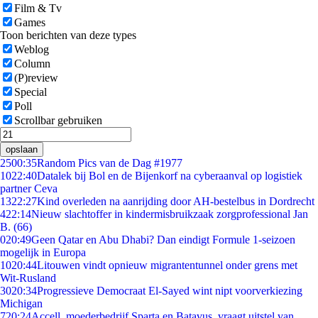
Film & Tv
Games
Toon berichten van deze types
Weblog
Column
(P)review
Special
Poll
Scrollbar gebruiken
opslaan
25
00:35
Random Pics van de Dag #1977
10
22:40
Datalek bij Bol en de Bijenkorf na cyberaanval op logistiek
partner Ceva
13
22:27
Kind overleden na aanrijding door AH-bestelbus in Dordrecht
4
22:14
Nieuw slachtoffer in kindermisbruikzaak zorgprofessional Jan
B. (66)
0
20:49
Geen Qatar en Abu Dhabi? Dan eindigt Formule 1-seizoen
mogelijk in Europa
10
20:44
Litouwen vindt opnieuw migrantentunnel onder grens met
Wit-Rusland
30
20:34
Progressieve Democraat El-Sayed wint nipt voorverkiezing
Michigan
7
20:24
Accell, moederbedrijf Sparta en Batavus, vraagt uitstel van