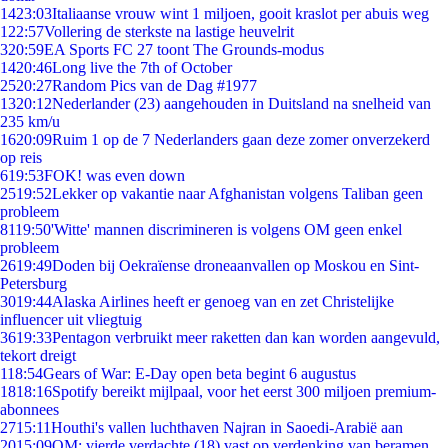
14
23:03
Italiaanse vrouw wint 1 miljoen, gooit kraslot per abuis weg
1
22:57
Vollering de sterkste na lastige heuvelrit
3
20:59
EA Sports FC 27 toont The Grounds-modus
14
20:46
Long live the 7th of October
25
20:27
Random Pics van de Dag #1977
13
20:12
Nederlander (23) aangehouden in Duitsland na snelheid van
235 km/u
16
20:09
Ruim 1 op de 7 Nederlanders gaan deze zomer onverzekerd
op reis
6
19:53
FOK! was even down
25
19:52
Lekker op vakantie naar Afghanistan volgens Taliban geen
probleem
81
19:50
'Witte' mannen discrimineren is volgens OM geen enkel
probleem
26
19:49
Doden bij Oekraïense droneaanvallen op Moskou en Sint-
Petersburg
30
19:44
Alaska Airlines heeft er genoeg van en zet Christelijke
influencer uit vliegtuig
36
19:33
Pentagon verbruikt meer raketten dan kan worden aangevuld,
tekort dreigt
1
18:54
Gears of War: E-Day open beta begint 6 augustus
18
18:16
Spotify bereikt mijlpaal, voor het eerst 300 miljoen premium-
abonnees
27
15:11
Houthi's vallen luchthaven Najran in Saoedi-Arabië aan
20
15:09
OM: vierde verdachte (18) vast op verdenking van beramen