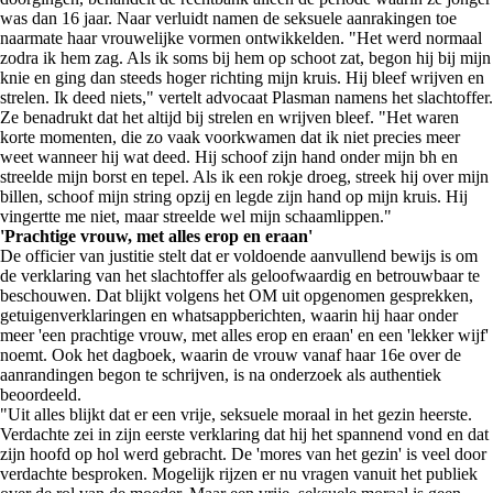
was dan 16 jaar. Naar verluidt namen de seksuele aanrakingen toe
naarmate haar vrouwelijke vormen ontwikkelden. "Het werd normaal
zodra ik hem zag. Als ik soms bij hem op schoot zat, begon hij bij mijn
knie en ging dan steeds hoger richting mijn kruis. Hij bleef wrijven en
strelen. Ik deed niets," vertelt advocaat Plasman namens het slachtoffer.
Ze benadrukt dat het altijd bij strelen en wrijven bleef. "Het waren
korte momenten, die zo vaak voorkwamen dat ik niet precies meer
weet wanneer hij wat deed. Hij schoof zijn hand onder mijn bh en
streelde mijn borst en tepel. Als ik een rokje droeg, streek hij over mijn
billen, schoof mijn string opzij en legde zijn hand op mijn kruis. Hij
vingertte me niet, maar streelde wel mijn schaamlippen."
'Prachtige vrouw, met alles erop en eraan'
De officier van justitie stelt dat er voldoende aanvullend bewijs is om
de verklaring van het slachtoffer als geloofwaardig en betrouwbaar te
beschouwen. Dat blijkt volgens het OM uit opgenomen gesprekken,
getuigenverklaringen en whatsappberichten, waarin hij haar onder
meer 'een prachtige vrouw, met alles erop en eraan' en een 'lekker wijf'
noemt. Ook het dagboek, waarin de vrouw vanaf haar 16e over de
aanrandingen begon te schrijven, is na onderzoek als authentiek
beoordeeld.
"Uit alles blijkt dat er een vrije, seksuele moraal in het gezin heerste.
Verdachte zei in zijn eerste verklaring dat hij het spannend vond en dat
zijn hoofd op hol werd gebracht. De 'mores van het gezin' is veel door
verdachte besproken. Mogelijk rijzen er nu vragen vanuit het publiek