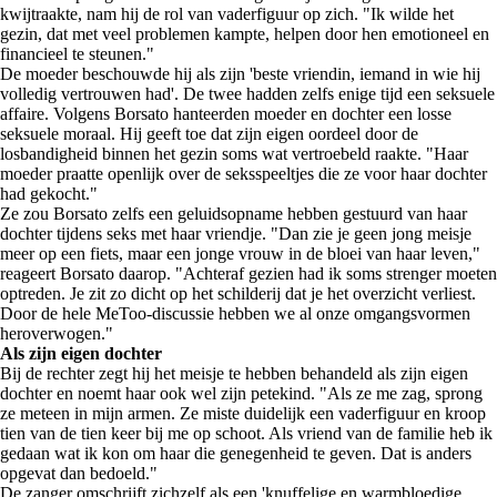
kwijtraakte, nam hij de rol van vaderfiguur op zich. "Ik wilde het
gezin, dat met veel problemen kampte, helpen door hen emotioneel en
financieel te steunen."
De moeder beschouwde hij als zijn 'beste vriendin, iemand in wie hij
volledig vertrouwen had'. De twee hadden zelfs enige tijd een seksuele
affaire. Volgens Borsato hanteerden moeder en dochter een losse
seksuele moraal. Hij geeft toe dat zijn eigen oordeel door de
losbandigheid binnen het gezin soms wat vertroebeld raakte. "Haar
moeder praatte openlijk over de seksspeeltjes die ze voor haar dochter
had gekocht."
Ze zou Borsato zelfs een geluidsopname hebben gestuurd van haar
dochter tijdens seks met haar vriendje. "Dan zie je geen jong meisje
meer op een fiets, maar een jonge vrouw in de bloei van haar leven,"
reageert Borsato daarop. "Achteraf gezien had ik soms strenger moeten
optreden. Je zit zo dicht op het schilderij dat je het overzicht verliest.
Door de hele MeToo-discussie hebben we al onze omgangsvormen
heroverwogen."
Als zijn eigen dochter
Bij de rechter zegt hij het meisje te hebben behandeld als zijn eigen
dochter en noemt haar ook wel zijn petekind. "Als ze me zag, sprong
ze meteen in mijn armen. Ze miste duidelijk een vaderfiguur en kroop
tien van de tien keer bij me op schoot. Als vriend van de familie heb ik
gedaan wat ik kon om haar die genegenheid te geven. Dat is anders
opgevat dan bedoeld."
De zanger omschrijft zichzelf als een 'knuffelige en warmbloedige