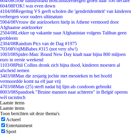
6
04/08
Grote natuurbrand Boschhuizerbergen groeit naar 100 hectare
6
04/08
FOK! was even down
41
04/08
Regering VS geeft scholen die 'genderidentiteit' van kinderen
verbergen voor ouders ultimatum
59
04/08
Vrouw die asielzoekers hielp in Athene vermoord door
Afghaanse asielzoeker
25
04/08
Lekker op vakantie naar Afghanistan volgens Taliban geen
probleem
23
04/08
Random Pics van de Dag #1975
7
03/08
VrijMiBabes #315 (not very sfw!)
10
03/08
Spider-Man: Brand New Day knalt naar bijna 800 miljoen
euro in eerste weekend
11
03/08
Phil Collins dronk zich bijna dood, kinderen moesten al
afscheid nemen
34
03/08
Man die zesjarig jochie met messteken in het hoofd
vermoordde komt na elf jaar vrij
47
03/08
Man (25) sterft nadat hij lijm als condoom gebruikt
80
03/08
Spandoek "Bruine mannen naar achteren" in België opeens
wèl racistisch
Laatste items
Laatste items
Toon berichten uit deze thema's
Actueel
Entertainment
Sport