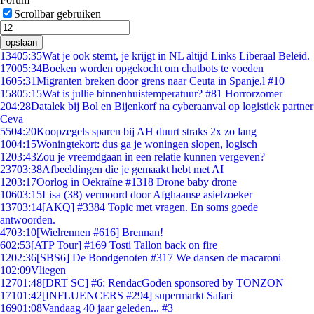
Scrollbar gebruiken
opslaan
134
05:35
Wat je ook stemt, je krijgt in NL altijd Links Liberaal Beleid.
170
05:34
Boeken worden opgekocht om chatbots te voeden
16
05:31
Migranten breken door grens naar Ceuta in Spanje,l #10
158
05:15
Wat is jullie binnenhuistemperatuur? #81 Horrorzomer
2
04:28
Datalek bij Bol en Bijenkorf na cyberaanval op logistiek partner
Ceva
55
04:20
Koopzegels sparen bij AH duurt straks 2x zo lang
10
04:15
Woningtekort: dus ga je woningen slopen, logisch
12
03:43
Zou je vreemdgaan in een relatie kunnen vergeven?
237
03:38
Afbeeldingen die je gemaakt hebt met AI
12
03:17
Oorlog in Oekraïne #1318 Drone baby drone
106
03:15
Lisa (38) vermoord door Afghaanse asielzoeker
137
03:14
[AKQ] #3384 Topic met vragen. En soms goede
antwoorden.
47
03:10
[Wielrennen #616] Brennan!
6
02:53
[ATP Tour] #169 Tosti Tallon back on fire
12
02:36
[SBS6] De Bondgenoten #317 We dansen de macaroni
1
02:09
Vliegen
127
01:48
[DRT SC] #6: RendacGoden sponsored by TONZON
171
01:42
[INFLUENCERS #294] supermarkt Safari
169
01:08
Vandaag 40 jaar geleden... #3