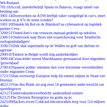
Wit-Rusland
7
01:18
Accell, moederbedrijf Sparta en Batavus, vraagt uitstel van
betaling aan
39
01:14
Doorwerken na AOW-leeftijd vaker vastgelegd in cao's, moet
werken na je 67e de norm worden?
10
01:10
Datalek bij Bol en de Bijenkorf na cyberaanval op logistiek
partner Ceva
32
00:51
Vinted-foto's van vrouwen massaal gedeeld op seksfora
23
00:51
Onderzoek naar flyers met waarschuwing voor 'Israëlische
oorlogsmisdadigers'
31
00:51
Dirk sluit supermarkt op de Wallen na golf van diefstal en
agressie
20
00:45
Tanken in België wordt nóg aantrekkelijker
30
00:44
Ceuta-leider noemt Marokkaanse grensaanval door migranten
'gruweldaad'
27
00:43
Spaanse politie: minstens tien voor terrorisme veroordeelden
onder migranten Ceuta
17
23:55
Iran overweegt Europese hulp bij ruimen mijnen in Straat van
Hormuz
48
23:33
Van den Brink zet nog eens 14 gemeenten onder toezicht om
spreidingswet
4
23:27
Zomervakantieweerbericht: aanhoudend zomers
6
23:25
The Division Resurgence nu gratis op pc
24
23:09
Hackers roven Coldcard-bitcoinwallets leeg voor 114 miljoen
dollar