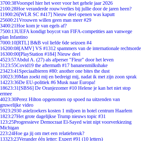
37
00:38
Voorspel hier het weer voor het gehele jaar 2026
21
00:28
Hoe veranderde rouw/verlies bij jullie door de jaren heen?
119
00:26
[WLR SC #417] Nieuw deel openen was kaputt
256
00:21
Vrouwen willen geen man meer #29
34
00:21
Hoe kom je van egels af?
75
00:13
UEFA kondigt boycot van FIFA-competities aan vanwege
plan Infantino
70
00:10
[RTL] B&B vol liefde 6de seizoen #4
162
00:08
[AMV] VS #1312 spammers van de internationale rechtsorde
163
00:00
[PlayStation #184] Nieuw deel
45
23:57
Abdul A. (27) als afperser "Fleur" door het leven
31
23:55
Covid19 the aftermath #17 bananenmilkshake
234
23:41
Speciaalbieren #80: another one bites the dust
100
23:39
Man zoekt mij en bedreigt mij, nadat ik met zijn zoon sprak
142
23:36
De EU-politiek #6 Musk naar Europa!
186
23:31
[SBS6] De Oranjezomer #10 Helene je kan het niet stop
ermee
40
23:30
Perez Hilton opgenomen op spoed na uitzenden van
gruwelijke video
59
23:29
30 asielzoekers kosten 1 miljoen in hotel centrum Haarlem
18
23:27
Het grote dagelijkse Trump nieuws topic #31
1
23:25
Progressieve Democraat El-Sayed wint nipt voorverkiezing
Michigan
2
23:24
Hoe ga jij om met een relatiebreuk?
133
23:23
Verander één letter: Expert #91 (10 letters)