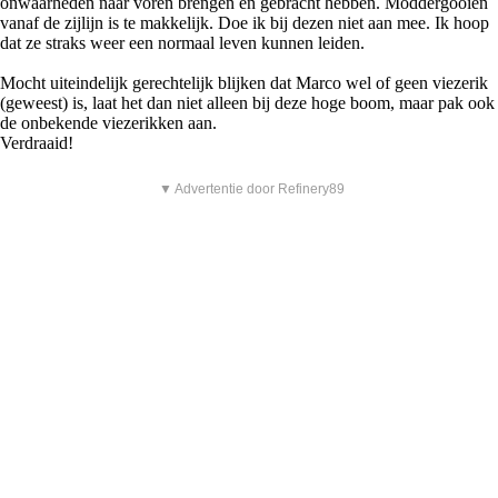
onwaarheden naar voren brengen en gebracht hebben. Moddergooien
vanaf de zijlijn is te makkelijk. Doe ik bij dezen niet aan mee. Ik hoop
dat ze straks weer een normaal leven kunnen leiden.
Mocht uiteindelijk gerechtelijk blijken dat Marco wel of geen viezerik
(geweest) is, laat het dan niet alleen bij deze hoge boom, maar pak ook
de onbekende viezerikken aan.
Verdraaid!
▼ Advertentie door Refinery89