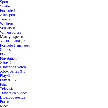
Sport
Voetbal
Formule 1
Autosport
Tennis
Wielrennen
Schaatsen
Wintersporten
Managerspelen
Voetbalmanager
Formule 1-manager
Games
PC
Playstation 4
Xbox One
Nintendo Switch
Xbox Series X|S
PlayStation 5
Film & TV
Film
Televisie
Trailers en Videos
Bioscoopagenda
Forum
Meer