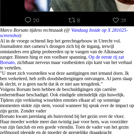
Marco Borsato tijdens rechtszaak (@
Vandaag Inside op X 281025-
screenshot
)
Al in de vroege ochtend liep het gerechtsgebouw in Utrecht vol.
Journalisten met camera’s drongen zich bij de ingang, terwijl
omstanders een glimp probeerden op te vangen van de Alkmaarse
zanger. Binnen hing er een voelbare spanning.
Op de eerste rij zat
Borsato,
zichtbaar nerveus maar vastbesloten zijn kant van het verhaal
te vertellen.
"U moet zich voorstellen wat deze aantijgingen met iemand doen. Ik
ben verketterd, heb zelfs doodsbedreigingen ontvangen. Al jaren slaap
ik slecht, er is geen nacht dat ik er niet aan terugdenk."
Volgens Borsato hem hebben de beschuldigingen zijn carrière
onherstelbaar beschadigd. Ook eindigde uiteindelijk zijn huwelijk.
Tijdens zijn verklaring wisselden emoties elkaar af: op sommige
momenten stokte zijn stem, vooral wanneer hij sprak over de impact op
zijn gezin. Zonder vader
Borsato kwam jarenlang als huisvriend bij het gezin over de vloer.
Haar moeder werkte meer dan twintig jaar voor hem, was voorzitter
van zijn fanclub en een goede vriendin. Toen de vader van het gezin
zelfmoord pleegde en de moeder de geestelijke draagkracht