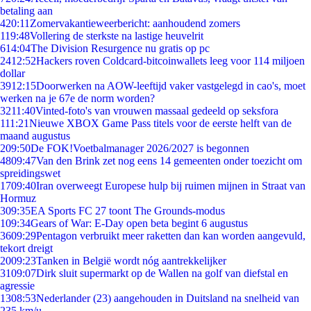
betaling aan
4
20:11
Zomervakantieweerbericht: aanhoudend zomers
1
19:48
Vollering de sterkste na lastige heuvelrit
6
14:04
The Division Resurgence nu gratis op pc
24
12:52
Hackers roven Coldcard-bitcoinwallets leeg voor 114 miljoen
dollar
39
12:15
Doorwerken na AOW-leeftijd vaker vastgelegd in cao's, moet
werken na je 67e de norm worden?
32
11:40
Vinted-foto's van vrouwen massaal gedeeld op seksfora
1
11:21
Nieuwe XBOX Game Pass titels voor de eerste helft van de
maand augustus
2
09:50
De FOK!Voetbalmanager 2026/2027 is begonnen
48
09:47
Van den Brink zet nog eens 14 gemeenten onder toezicht om
spreidingswet
17
09:40
Iran overweegt Europese hulp bij ruimen mijnen in Straat van
Hormuz
3
09:35
EA Sports FC 27 toont The Grounds-modus
1
09:34
Gears of War: E-Day open beta begint 6 augustus
36
09:29
Pentagon verbruikt meer raketten dan kan worden aangevuld,
tekort dreigt
20
09:23
Tanken in België wordt nóg aantrekkelijker
31
09:07
Dirk sluit supermarkt op de Wallen na golf van diefstal en
agressie
13
08:53
Nederlander (23) aangehouden in Duitsland na snelheid van
235 km/u