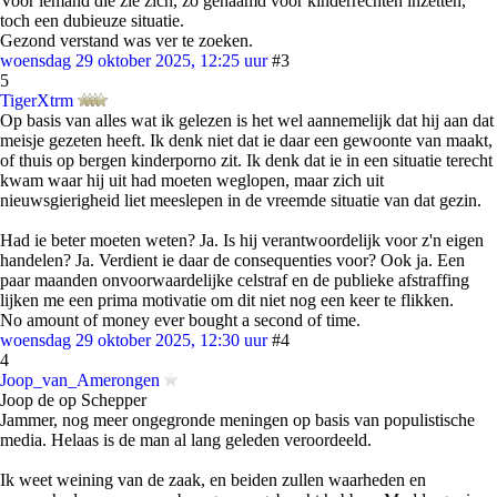
Voor iemand die zie zich, zo genaamd voor kinderrechten inzetten,
toch een dubieuze situatie.
Gezond verstand was ver te zoeken.
woensdag 29 oktober 2025, 12:25 uur
#3
5
TigerXtrm
Op basis van alles wat ik gelezen is het wel aannemelijk dat hij aan dat
meisje gezeten heeft. Ik denk niet dat ie daar een gewoonte van maakt,
of thuis op bergen kinderporno zit. Ik denk dat ie in een situatie terecht
kwam waar hij uit had moeten weglopen, maar zich uit
nieuwsgierigheid liet meeslepen in de vreemde situatie van dat gezin.
Had ie beter moeten weten? Ja. Is hij verantwoordelijk voor z'n eigen
handelen? Ja. Verdient ie daar de consequenties voor? Ook ja. Een
paar maanden onvoorwaardelijke celstraf en de publieke afstraffing
lijken me een prima motivatie om dit niet nog een keer te flikken.
No amount of money ever bought a second of time.
woensdag 29 oktober 2025, 12:30 uur
#4
4
Joop_van_Amerongen
Joop de op Schepper
Jammer, nog meer ongegronde meningen op basis van populistische
media. Helaas is de man al lang geleden veroordeeld.
Ik weet weining van de zaak, en beiden zullen waarheden en