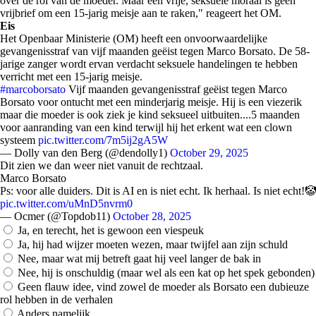
over de rol van de moeder. Maar een vrije, seksuele moraal is geen
vrijbrief om een 15-jarig meisje aan te raken," reageert het OM.
Eis
Het Openbaar Ministerie (OM) heeft een onvoorwaardelijke
gevangenisstraf van vijf maanden geëist tegen Marco Borsato. De 58-
jarige zanger wordt ervan verdacht seksuele handelingen te hebben
verricht met een 15-jarig meisje.
#marcoborsato
Vijf maanden gevangenisstraf geëist tegen Marco
Borsato voor ontucht met een minderjarig meisje. Hij is een viezerik
maar die moeder is ook ziek je kind seksueel uitbuiten....5 maanden
voor aanranding van een kind terwijl hij het erkent wat een clown
systeem
pic.twitter.com/7m5ij2gA5W
— Dolly van den Berg (@dendolly1)
October 29, 2025
Dit zien we dan weer niet vanuit de rechtzaal.
Marco Borsato
Ps: voor alle duiders. Dit is AI en is niet echt. Ik herhaal. Is niet echt!🤡
pic.twitter.com/uMnD5nvrm0
— Ocmer (@Topdob11)
October 28, 2025
Ja, en terecht, het is gewoon een viespeuk
Ja, hij had wijzer moeten wezen, maar twijfel aan zijn schuld
Nee, maar wat mij betreft gaat hij veel langer de bak in
Nee, hij is onschuldig (maar wel als een kat op het spek gebonden)
Geen flauw idee, vind zowel de moeder als Borsato een dubieuze
rol hebben in de verhalen
Anders,namelijk...