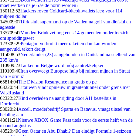
moet werken na je 67e de norm worden?
1501
12:52
Hackers roven Coldcard-bitcoinwallets leeg voor 114
miljoen dollar
1450
09:07
Dirk sluit supermarkt op de Wallen na golf van diefstal en
agressie
1357
09:47
Van den Brink zet nog eens 14 gemeenten onder toezicht
om spreidingswet
1233
09:29
Pentagon verbruikt meer raketten dan kan worden
aangevuld, tekort dreigt
1150
08:53
Nederlander (23) aangehouden in Duitsland na snelheid van
235 km/u
1109
09:23
Tanken in België wordt nóg aantrekkelijker
1101
09:40
Iran overweegt Europese hulp bij ruimen mijnen in Straat
van Hormuz
658
14:04
The Division Resurgence nu gratis op pc
632
20:44
Litouwen vindt opnieuw migrantentunnel onder grens met
Wit-Rusland
623
22:27
Kind overleden na aanrijding door AH-bestelbus in
Dordrecht
530
20:24
Accell, moederbedrijf Sparta en Batavus, vraagt uitstel van
betaling aan
486
11:21
Nieuwe XBOX Game Pass titels voor de eerste helft van de
maand augustus
485
20:49
Geen Qatar en Abu Dhabi? Dan eindigt Formule 1-seizoen