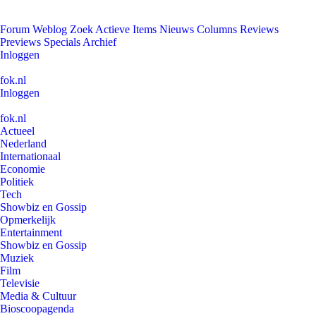
Forum
Weblog
Zoek
Actieve Items
Nieuws
Columns
Reviews
Previews
Specials
Archief
Inloggen
fok.nl
Inloggen
fok.nl
Actueel
Nederland
Internationaal
Economie
Politiek
Tech
Showbiz en Gossip
Opmerkelijk
Entertainment
Showbiz en Gossip
Muziek
Film
Televisie
Media & Cultuur
Bioscoopagenda