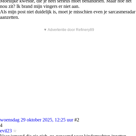
Moeilijke kwestie, die je heel serieus moet behandelen. Maar hoe het
nou zit? Ik brand mijn vingers er niet aan.
Als mijn post niet duidelijk is, moet je misschien even je sarcasmeradar
aanzetten.
▼ Advertentie door Refinery89
woensdag 29 oktober 2025, 12:25 uur
#2
4
evil23