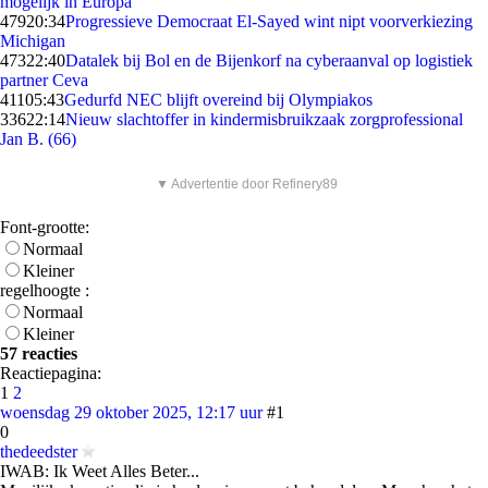
mogelijk in Europa
479
20:34
Progressieve Democraat El-Sayed wint nipt voorverkiezing
Michigan
473
22:40
Datalek bij Bol en de Bijenkorf na cyberaanval op logistiek
partner Ceva
411
05:43
Gedurfd NEC blijft overeind bij Olympiakos
336
22:14
Nieuw slachtoffer in kindermisbruikzaak zorgprofessional
Jan B. (66)
▼ Advertentie door Refinery89
Font-grootte:
Normaal
Kleiner
regelhoogte :
Normaal
Kleiner
57 reacties
Reactiepagina:
1
2
woensdag 29 oktober 2025, 12:17 uur
#1
0
thedeedster
IWAB: Ik Weet Alles Beter...