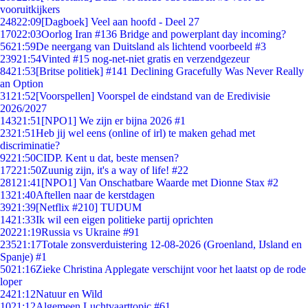
vooruitkijkers
248
22:09
[Dagboek] Veel aan hoofd - Deel 27
170
22:03
Oorlog Iran #136 Bridge and powerplant day incoming?
56
21:59
De neergang van Duitsland als lichtend voorbeeld #3
239
21:54
Vinted #15 nog-net-niet gratis en verzendgezeur
84
21:53
[Britse politiek] #141 Declining Gracefully Was Never Really
an Option
31
21:52
[Voorspellen] Voorspel de eindstand van de Eredivisie
2026/2027
143
21:51
[NPO1] We zijn er bijna 2026 #1
23
21:51
Heb jij wel eens (online of irl) te maken gehad met
discriminatie?
92
21:50
CIDP. Kent u dat, beste mensen?
172
21:50
Zuunig zijn, it's a way of life! #22
281
21:41
[NPO1] Van Onschatbare Waarde met Dionne Stax #2
13
21:40
Aftellen naar de kerstdagen
39
21:39
[Netflix #210] TUDUM
14
21:33
Ik wil een eigen politieke partij oprichten
202
21:19
Russia vs Ukraine #91
235
21:17
Totale zonsverduistering 12-08-2026 (Groenland, IJsland en
Spanje) #1
50
21:16
Zieke Christina Applegate verschijnt voor het laatst op de rode
loper
24
21:12
Natuur en Wild
10
21:12
Algemeen Luchtvaarttopic #61