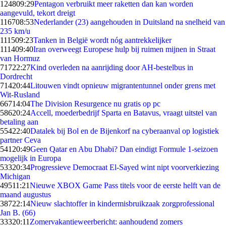
1248
09:29
Pentagon verbruikt meer raketten dan kan worden
aangevuld, tekort dreigt
1167
08:53
Nederlander (23) aangehouden in Duitsland na snelheid van
235 km/u
1115
09:23
Tanken in België wordt nóg aantrekkelijker
1114
09:40
Iran overweegt Europese hulp bij ruimen mijnen in Straat
van Hormuz
717
22:27
Kind overleden na aanrijding door AH-bestelbus in
Dordrecht
714
20:44
Litouwen vindt opnieuw migrantentunnel onder grens met
Wit-Rusland
667
14:04
The Division Resurgence nu gratis op pc
586
20:24
Accell, moederbedrijf Sparta en Batavus, vraagt uitstel van
betaling aan
554
22:40
Datalek bij Bol en de Bijenkorf na cyberaanval op logistiek
partner Ceva
541
20:49
Geen Qatar en Abu Dhabi? Dan eindigt Formule 1-seizoen
mogelijk in Europa
533
20:34
Progressieve Democraat El-Sayed wint nipt voorverkiezing
Michigan
495
11:21
Nieuwe XBOX Game Pass titels voor de eerste helft van de
maand augustus
387
22:14
Nieuw slachtoffer in kindermisbruikzaak zorgprofessional
Jan B. (66)
333
20:11
Zomervakantieweerbericht: aanhoudend zomers