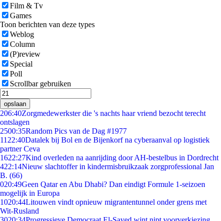
Film & Tv
Games
Toon berichten van deze types
Weblog
Column
(P)review
Special
Poll
Scrollbar gebruiken
opslaan
2
06:40
Zorgmedewerkster die 's nachts haar vriend bezocht terecht
ontslagen
25
00:35
Random Pics van de Dag #1977
11
22:40
Datalek bij Bol en de Bijenkorf na cyberaanval op logistiek
partner Ceva
16
22:27
Kind overleden na aanrijding door AH-bestelbus in Dordrecht
4
22:14
Nieuw slachtoffer in kindermisbruikzaak zorgprofessional Jan
B. (66)
0
20:49
Geen Qatar en Abu Dhabi? Dan eindigt Formule 1-seizoen
mogelijk in Europa
10
20:44
Litouwen vindt opnieuw migrantentunnel onder grens met
Wit-Rusland
30
20:34
Progressieve Democraat El-Sayed wint nipt voorverkiezing