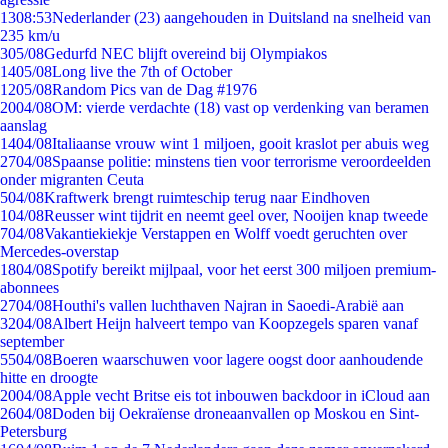
13
08:53
Nederlander (23) aangehouden in Duitsland na snelheid van
235 km/u
3
05/08
Gedurfd NEC blijft overeind bij Olympiakos
14
05/08
Long live the 7th of October
12
05/08
Random Pics van de Dag #1976
20
04/08
OM: vierde verdachte (18) vast op verdenking van beramen
aanslag
14
04/08
Italiaanse vrouw wint 1 miljoen, gooit kraslot per abuis weg
27
04/08
Spaanse politie: minstens tien voor terrorisme veroordeelden
onder migranten Ceuta
5
04/08
Kraftwerk brengt ruimteschip terug naar Eindhoven
1
04/08
Reusser wint tijdrit en neemt geel over, Nooijen knap tweede
7
04/08
Vakantiekiekje Verstappen en Wolff voedt geruchten over
Mercedes-overstap
18
04/08
Spotify bereikt mijlpaal, voor het eerst 300 miljoen premium-
abonnees
27
04/08
Houthi's vallen luchthaven Najran in Saoedi-Arabië aan
32
04/08
Albert Heijn halveert tempo van Koopzegels sparen vanaf
september
55
04/08
Boeren waarschuwen voor lagere oogst door aanhoudende
hitte en droogte
20
04/08
Apple vecht Britse eis tot inbouwen backdoor in iCloud aan
26
04/08
Doden bij Oekraïense droneaanvallen op Moskou en Sint-
Petersburg