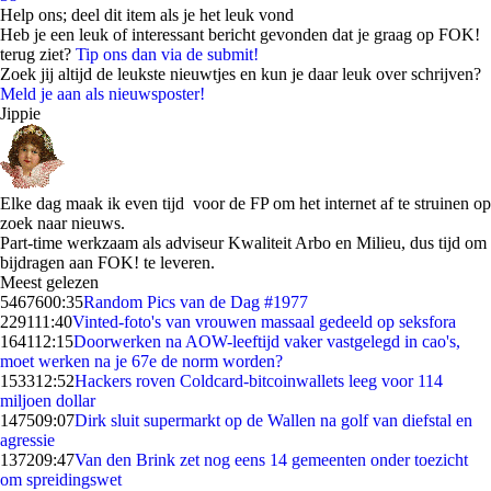
Help ons; deel dit item als je het leuk vond
Heb je een leuk of interessant bericht gevonden dat je graag op FOK!
terug ziet?
Tip ons dan via de submit!
Zoek jij altijd de leukste nieuwtjes en kun je daar leuk over schrijven?
Meld je aan als nieuwsposter!
Jippie
Elke dag maak ik even tijd voor de FP om het internet af te struinen op
zoek naar nieuws.
Part-time werkzaam als adviseur Kwaliteit Arbo en Milieu, dus tijd om
bijdragen aan FOK! te leveren.
Meest gelezen
54676
00:35
Random Pics van de Dag #1977
2291
11:40
Vinted-foto's van vrouwen massaal gedeeld op seksfora
1641
12:15
Doorwerken na AOW-leeftijd vaker vastgelegd in cao's,
moet werken na je 67e de norm worden?
1533
12:52
Hackers roven Coldcard-bitcoinwallets leeg voor 114
miljoen dollar
1475
09:07
Dirk sluit supermarkt op de Wallen na golf van diefstal en
agressie
1372
09:47
Van den Brink zet nog eens 14 gemeenten onder toezicht
om spreidingswet