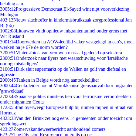
betaling aan
30
05:12
Progressieve Democraat El-Sayed wint nipt voorverkiezing
Michigan
4
03:13
Nieuw slachtoffer in kindermisbruikzaak zorgprofessional Jan
B. (66)
10
02:08
Litouwen vindt opnieuw migrantentunnel onder grens met
Wit-Rusland
39
01:14
Doorwerken na AOW-leeftijd vaker vastgelegd in cao's, moet
werken na je 67e de norm worden?
32
00:51
Vinted-foto's van vrouwen massaal gedeeld op seksfora
23
00:51
Onderzoek naar flyers met waarschuwing voor 'Israëlische
oorlogsmisdadigers'
31
00:51
Dirk sluit supermarkt op de Wallen na golf van diefstal en
agressie
20
00:45
Tanken in België wordt nóg aantrekkelijker
30
00:44
Ceuta-leider noemt Marokkaanse grensaanval door migranten
'gruweldaad'
27
00:43
Spaanse politie: minstens tien voor terrorisme veroordeelden
onder migranten Ceuta
17
23:55
Iran overweegt Europese hulp bij ruimen mijnen in Straat van
Hormuz
48
23:33
Van den Brink zet nog eens 14 gemeenten onder toezicht om
spreidingswet
4
23:27
Zomervakantieweerbericht: aanhoudend zomers
6
23:25
The Division Resurgence nu gratis op pc