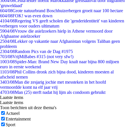
30
04/08
Ceuta-leider noemt Marokkaanse grensaanval door migranten
'gruweldaad'
6
04/08
Grote natuurbrand Boschhuizerbergen groeit naar 100 hectare
6
04/08
FOK! was even down
41
04/08
Regering VS geeft scholen die 'genderidentiteit' van kinderen
verbergen voor ouders ultimatum
59
04/08
Vrouw die asielzoekers hielp in Athene vermoord door
Afghaanse asielzoeker
25
04/08
Lekker op vakantie naar Afghanistan volgens Taliban geen
probleem
23
04/08
Random Pics van de Dag #1975
7
03/08
VrijMiBabes #315 (not very sfw!)
10
03/08
Spider-Man: Brand New Day knalt naar bijna 800 miljoen
euro in eerste weekend
11
03/08
Phil Collins dronk zich bijna dood, kinderen moesten al
afscheid nemen
34
03/08
Man die zesjarig jochie met messteken in het hoofd
vermoordde komt na elf jaar vrij
47
03/08
Man (25) sterft nadat hij lijm als condoom gebruikt
Laatste items
Laatste items
Toon berichten uit deze thema's
Actueel
Entertainment
Sport