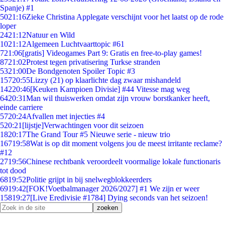
Spanje) #1
50
21:16
Zieke Christina Applegate verschijnt voor het laatst op de rode
loper
24
21:12
Natuur en Wild
10
21:12
Algemeen Luchtvaarttopic #61
7
21:06
[gratis] Videogames Part 9: Gratis en free-to-play games!
87
21:02
Protest tegen privatisering Turkse stranden
53
21:00
De Bondgenoten Spoiler Topic #3
157
20:55
Lizzy (21) op klaarlichte dag zwaar mishandeld
142
20:46
[Keuken Kampioen Divisie] #44 Vitesse mag weg
64
20:31
Man wil thuiswerken omdat zijn vrouw borstkanker heeft,
einde carriere
57
20:24
Afvallen met injecties #4
5
20:21
[lijstje]Verwachtingen voor dit seizoen
18
20:17
The Grand Tour #5 Nieuwe serie - nieuw trio
167
19:58
Wat is op dit moment volgens jou de meest irritante reclame?
#12
27
19:56
Chinese rechtbank veroordeelt voormalige lokale functionaris
tot dood
68
19:52
Politie grijpt in bij snelwegblokkeerders
69
19:42
[FOK!Voetbalmanager 2026/2027] #1 We zijn er weer
158
19:27
[Live Eredivisie #1784] Dying seconds van het seizoen!