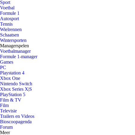
Sport
Voetbal
Formule 1
Autosport
Tennis
Wielrennen
Schaatsen
Wintersporten
Managerspelen
Voetbalmanager
Formule 1-manager
Games
PC
Playstation 4
Xbox One
Nintendo Switch
Xbox Series X|S
PlayStation 5
Film & TV
Film
Televisie
Trailers en Videos
Bioscoopagenda
Forum
Meer