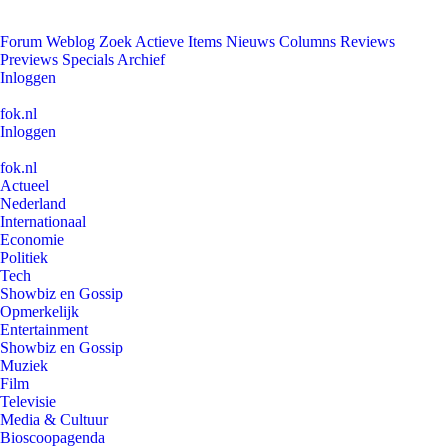
Forum
Weblog
Zoek
Actieve Items
Nieuws
Columns
Reviews
Previews
Specials
Archief
Inloggen
fok.nl
Inloggen
fok.nl
Actueel
Nederland
Internationaal
Economie
Politiek
Tech
Showbiz en Gossip
Opmerkelijk
Entertainment
Showbiz en Gossip
Muziek
Film
Televisie
Media & Cultuur
Bioscoopagenda