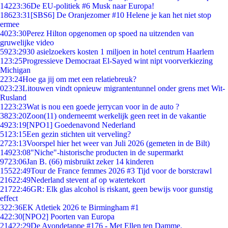
142
23:36
De EU-politiek #6 Musk naar Europa!
186
23:31
[SBS6] De Oranjezomer #10 Helene je kan het niet stop
ermee
40
23:30
Perez Hilton opgenomen op spoed na uitzenden van
gruwelijke video
59
23:29
30 asielzoekers kosten 1 miljoen in hotel centrum Haarlem
1
23:25
Progressieve Democraat El-Sayed wint nipt voorverkiezing
Michigan
2
23:24
Hoe ga jij om met een relatiebreuk?
0
23:23
Litouwen vindt opnieuw migrantentunnel onder grens met Wit-
Rusland
12
23:23
Wat is nou een goede jerrycan voor in de auto ?
38
23:20
Zoon(11) onderneemt werkelijk geen reet in de vakantie
49
23:19
[NPO1] Goedenavond Nederland
51
23:15
Een gezin stichten uit verveling?
27
23:13
Voorspel hier het weer van Juli 2026 (gemeten in de Bilt)
149
23:08
"Niche"-historische producten in de supermarkt
97
23:06
Jan B. (66) misbruikt zeker 14 kinderen
155
22:49
Tour de France femmes 2026 #3 Tijd voor de borstcrawl
216
22:49
Nederland stevent af op watertekort
217
22:46
GR: Elk glas alcohol is riskant, geen bewijs voor gunstig
effect
3
22:36
EK Atletiek 2026 te Birmingham #1
4
22:30
[NPO2] Poorten van Europa
214
22:29
De Avondetappe #176 - Met Ellen ten Damme.