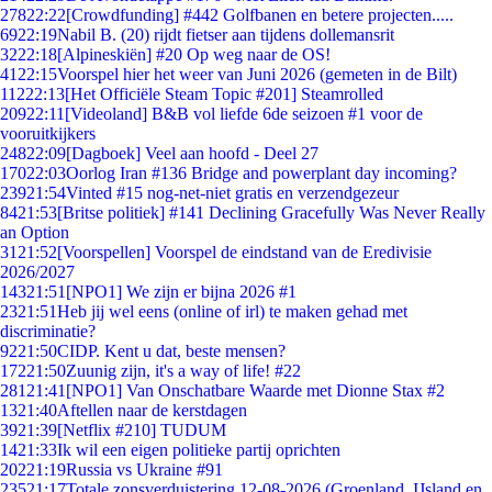
278
22:22
[Crowdfunding] #442 Golfbanen en betere projecten.....
69
22:19
Nabil B. (20) rijdt fietser aan tijdens dollemansrit
32
22:18
[Alpineskiën] #20 Op weg naar de OS!
41
22:15
Voorspel hier het weer van Juni 2026 (gemeten in de Bilt)
112
22:13
[Het Officiële Steam Topic #201] Steamrolled
209
22:11
[Videoland] B&B vol liefde 6de seizoen #1 voor de
vooruitkijkers
248
22:09
[Dagboek] Veel aan hoofd - Deel 27
170
22:03
Oorlog Iran #136 Bridge and powerplant day incoming?
239
21:54
Vinted #15 nog-net-niet gratis en verzendgezeur
84
21:53
[Britse politiek] #141 Declining Gracefully Was Never Really
an Option
31
21:52
[Voorspellen] Voorspel de eindstand van de Eredivisie
2026/2027
143
21:51
[NPO1] We zijn er bijna 2026 #1
23
21:51
Heb jij wel eens (online of irl) te maken gehad met
discriminatie?
92
21:50
CIDP. Kent u dat, beste mensen?
172
21:50
Zuunig zijn, it's a way of life! #22
281
21:41
[NPO1] Van Onschatbare Waarde met Dionne Stax #2
13
21:40
Aftellen naar de kerstdagen
39
21:39
[Netflix #210] TUDUM
14
21:33
Ik wil een eigen politieke partij oprichten
202
21:19
Russia vs Ukraine #91
235
21:17
Totale zonsverduistering 12-08-2026 (Groenland, IJsland en