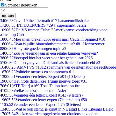
Scrollbar gebruiken
opslaan
34
06:53
Covid19 the aftermath #17 bananenmilkshake
172
06:53
[INFLUENCERS #294] supermarkt Safari
109
06:52
De VS framen Cuba: "Amerikaanse voorbereiding voor
aanval op Cuba"
18
06:48
Migranten breken door grens naar Ceuta in Spanje,l #10
160
06:43
Wat is jullie binnenhuistemperatuur? #81 Horrorzomer
88
06:37
Het grote goedemorgen topic #3
14
06:34
Zou je vreemdgaan in een relatie kunnen vergeven?
38
06:32
Voorspel hier het weer voor het gehele jaar 2026
57
06:30
De neergang van Duitsland als lichtend voorbeeld #3
164
06:25
[AMV] VS #1312 spammers van de internationale rechtsorde
187
06:23
Politieke meme's en spotprenten #11
139
06:21
Verander één letter: Expert #91 (10 letters)
19
06:04
Het grote dagelijkse Trump nieuws topic #31
7
06:01
[ATP Tour] #169 Tosti Tallon back on fire
41
05:58
Welke accu's? en halen uit Asie?
46
05:55
Verander één letter: Expert #143 (9 letters)
196
05:53
Verander een letter expert (7lettereditie) #50
11
05:52
Verander één letter. Expert # 75 (8 letters)
134
05:35
Wat je ook stemt, je krijgt in NL altijd Links Liberaal Beleid.
170
05:34
Boeken worden opgekocht om chatbots te voeden