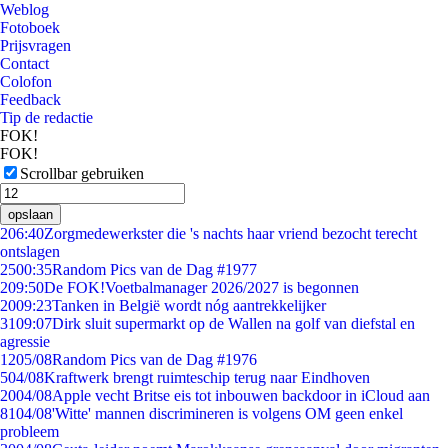
Weblog
Fotoboek
Prijsvragen
Contact
Colofon
Feedback
Tip de redactie
FOK!
FOK!
Scrollbar gebruiken
opslaan
2
06:40
Zorgmedewerkster die 's nachts haar vriend bezocht terecht
ontslagen
25
00:35
Random Pics van de Dag #1977
2
09:50
De FOK!Voetbalmanager 2026/2027 is begonnen
20
09:23
Tanken in België wordt nóg aantrekkelijker
31
09:07
Dirk sluit supermarkt op de Wallen na golf van diefstal en
agressie
12
05/08
Random Pics van de Dag #1976
5
04/08
Kraftwerk brengt ruimteschip terug naar Eindhoven
20
04/08
Apple vecht Britse eis tot inbouwen backdoor in iCloud aan
81
04/08
'Witte' mannen discrimineren is volgens OM geen enkel
probleem