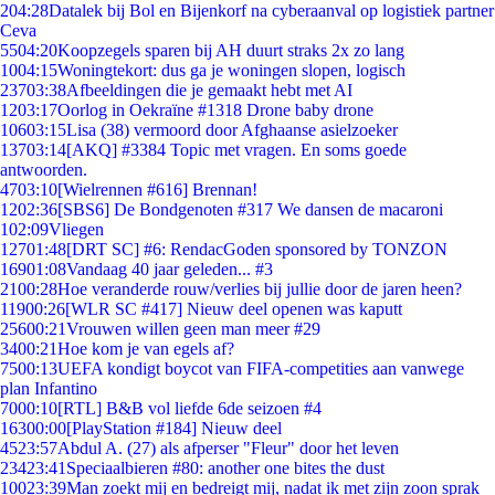
2
04:28
Datalek bij Bol en Bijenkorf na cyberaanval op logistiek partner
Ceva
55
04:20
Koopzegels sparen bij AH duurt straks 2x zo lang
10
04:15
Woningtekort: dus ga je woningen slopen, logisch
237
03:38
Afbeeldingen die je gemaakt hebt met AI
12
03:17
Oorlog in Oekraïne #1318 Drone baby drone
106
03:15
Lisa (38) vermoord door Afghaanse asielzoeker
137
03:14
[AKQ] #3384 Topic met vragen. En soms goede
antwoorden.
47
03:10
[Wielrennen #616] Brennan!
12
02:36
[SBS6] De Bondgenoten #317 We dansen de macaroni
1
02:09
Vliegen
127
01:48
[DRT SC] #6: RendacGoden sponsored by TONZON
169
01:08
Vandaag 40 jaar geleden... #3
21
00:28
Hoe veranderde rouw/verlies bij jullie door de jaren heen?
119
00:26
[WLR SC #417] Nieuw deel openen was kaputt
256
00:21
Vrouwen willen geen man meer #29
34
00:21
Hoe kom je van egels af?
75
00:13
UEFA kondigt boycot van FIFA-competities aan vanwege
plan Infantino
70
00:10
[RTL] B&B vol liefde 6de seizoen #4
163
00:00
[PlayStation #184] Nieuw deel
45
23:57
Abdul A. (27) als afperser "Fleur" door het leven
234
23:41
Speciaalbieren #80: another one bites the dust
100
23:39
Man zoekt mij en bedreigt mij, nadat ik met zijn zoon sprak