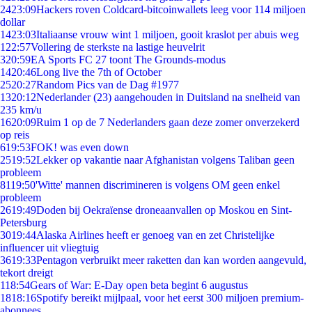
24
23:09
Hackers roven Coldcard-bitcoinwallets leeg voor 114 miljoen
dollar
14
23:03
Italiaanse vrouw wint 1 miljoen, gooit kraslot per abuis weg
1
22:57
Vollering de sterkste na lastige heuvelrit
3
20:59
EA Sports FC 27 toont The Grounds-modus
14
20:46
Long live the 7th of October
25
20:27
Random Pics van de Dag #1977
13
20:12
Nederlander (23) aangehouden in Duitsland na snelheid van
235 km/u
16
20:09
Ruim 1 op de 7 Nederlanders gaan deze zomer onverzekerd
op reis
6
19:53
FOK! was even down
25
19:52
Lekker op vakantie naar Afghanistan volgens Taliban geen
probleem
81
19:50
'Witte' mannen discrimineren is volgens OM geen enkel
probleem
26
19:49
Doden bij Oekraïense droneaanvallen op Moskou en Sint-
Petersburg
30
19:44
Alaska Airlines heeft er genoeg van en zet Christelijke
influencer uit vliegtuig
36
19:33
Pentagon verbruikt meer raketten dan kan worden aangevuld,
tekort dreigt
1
18:54
Gears of War: E-Day open beta begint 6 augustus
18
18:16
Spotify bereikt mijlpaal, voor het eerst 300 miljoen premium-
abonnees