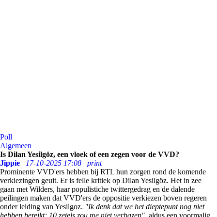
Poll
Algemeen
Is Dilan Yesilgöz, een vloek of een zegen voor de VVD?
Jippie
17-10-2025 17:08
print
Prominente VVD'ers hebben bij RTL hun zorgen rond de komende
verkiezingen geuit. Er is felle kritiek op Dilan Yesilgöz. Het in zee
gaan met Wilders, haar populistiche twittergedrag en de dalende
peilingen maken dat VVD'ers de oppositie verkiezen boven regeren
onder leiding van Yesilgoz.
"Ik denk dat we het dieptepunt nog niet
hebben bereikt; 10 zetels zou me niet verbazen",
aldus een voormalig