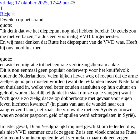
vrijdag 17 oktober 2025, 17:42 uur
#5
1
Ricje
Dweilen op het strand
quote:
"Ik denk dat we het dieptepunt nog niet hebben bereikt; 10 zetels zou
me niet verbazen," aldus een voormalig VVD-burgemeester.
En wij maar denken dat Rutte het dieptepunt van de VVD was. Heeft
hij ons mooi tuk mee.
quote:
en asiel en migratie tot het centrale verkiezingsthema maakte.
Dit is nou eenmaal geen populair onderwerp voor het knuffelvolk
onder de Nederlanders. Velen kijken liever weg of roepen dat de arme
zieltjes geholpen moeten worden (want de 5+ landen tussen Nederland
en thuisland in, welke veel beter zouden aansluiten op hun cultuur en
geloof, waren klaarblijkelijk niet in staat om ze op te vangen) want
"och gossie zo zielig dat ze op dobberbootje met gevaar voor eigen
leven hierheen kwamen" (in plaats van aan de wandel naar een
aangrenzend land, net zoals die vrouw die met een Syriër getrouwd
was en zonder paspoort, geld of spullen werd achtergelaten in Syrië).
In ieder geval, Dilan Yesilgöz lijkt mij niet geschikt om te leiden dus,
als niet-VVD stemmer zou ik zeggen: Ze is een vloek omdat ze Rutte
zijn record van incompetentie wilt verbreken maar ook een zegen