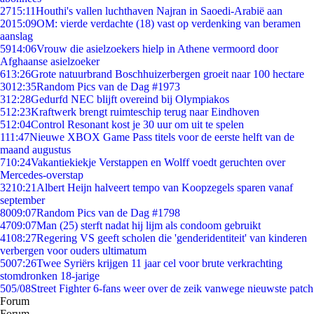
27
15:11
Houthi's vallen luchthaven Najran in Saoedi-Arabië aan
20
15:09
OM: vierde verdachte (18) vast op verdenking van beramen
aanslag
59
14:06
Vrouw die asielzoekers hielp in Athene vermoord door
Afghaanse asielzoeker
6
13:26
Grote natuurbrand Boschhuizerbergen groeit naar 100 hectare
30
12:35
Random Pics van de Dag #1973
3
12:28
Gedurfd NEC blijft overeind bij Olympiakos
5
12:23
Kraftwerk brengt ruimteschip terug naar Eindhoven
5
12:04
Control Resonant kost je 30 uur om uit te spelen
1
11:47
Nieuwe XBOX Game Pass titels voor de eerste helft van de
maand augustus
7
10:24
Vakantiekiekje Verstappen en Wolff voedt geruchten over
Mercedes-overstap
32
10:21
Albert Heijn halveert tempo van Koopzegels sparen vanaf
september
80
09:07
Random Pics van de Dag #1798
47
09:07
Man (25) sterft nadat hij lijm als condoom gebruikt
41
08:27
Regering VS geeft scholen die 'genderidentiteit' van kinderen
verbergen voor ouders ultimatum
50
07:26
Twee Syriërs krijgen 11 jaar cel voor brute verkrachting
stomdronken 18-jarige
5
05/08
Street Fighter 6-fans weer over de zeik vanwege nieuwste patch
Forum
Forum