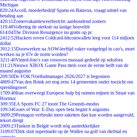
Michigan
8
20:24
Accell, moederbedrijf Sparta en Batavus, vraagt uitstel van
betaling aan
4
20:11
Zomervakantieweerbericht: aanhoudend zomers
1
19:48
Vollering de sterkste na lastige heuvelrit
6
14:04
The Division Resurgence nu gratis op pc
24
12:52
Hackers roven Coldcard-bitcoinwallets leeg voor 114 miljoen
dollar
39
12:15
Doorwerken na AOW-leeftijd vaker vastgelegd in cao's, moet
werken na je 67e de norm worden?
32
11:40
Vinted-foto's van vrouwen massaal gedeeld op seksfora
1
11:21
Nieuwe XBOX Game Pass titels voor de eerste helft van de
maand augustus
2
09:50
De FOK!Voetbalmanager 2026/2027 is begonnen
48
09:47
Van den Brink zet nog eens 14 gemeenten onder toezicht om
spreidingswet
17
09:40
Iran overweegt Europese hulp bij ruimen mijnen in Straat van
Hormuz
3
09:35
EA Sports FC 27 toont The Grounds-modus
1
09:34
Gears of War: E-Day open beta begint 6 augustus
36
09:29
Pentagon verbruikt meer raketten dan kan worden aangevuld,
tekort dreigt
20
09:23
Tanken in België wordt nóg aantrekkelijker
31
09:07
Dirk sluit supermarkt op de Wallen na golf van diefstal en
agressie