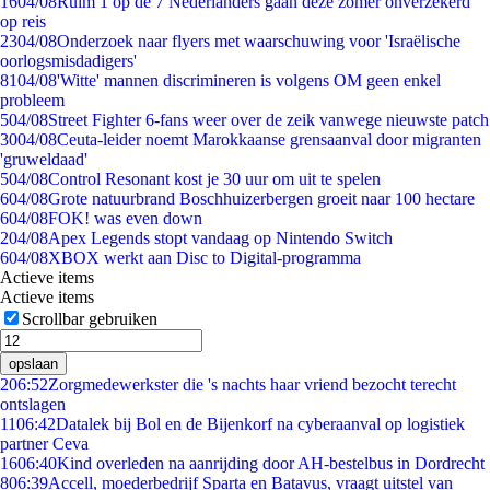
16
04/08
Ruim 1 op de 7 Nederlanders gaan deze zomer onverzekerd
op reis
23
04/08
Onderzoek naar flyers met waarschuwing voor 'Israëlische
oorlogsmisdadigers'
81
04/08
'Witte' mannen discrimineren is volgens OM geen enkel
probleem
5
04/08
Street Fighter 6-fans weer over de zeik vanwege nieuwste patch
30
04/08
Ceuta-leider noemt Marokkaanse grensaanval door migranten
'gruweldaad'
5
04/08
Control Resonant kost je 30 uur om uit te spelen
6
04/08
Grote natuurbrand Boschhuizerbergen groeit naar 100 hectare
6
04/08
FOK! was even down
2
04/08
Apex Legends stopt vandaag op Nintendo Switch
6
04/08
XBOX werkt aan Disc to Digital-programma
Actieve items
Actieve items
Scrollbar gebruiken
opslaan
2
06:52
Zorgmedewerkster die 's nachts haar vriend bezocht terecht
ontslagen
11
06:42
Datalek bij Bol en de Bijenkorf na cyberaanval op logistiek
partner Ceva
16
06:40
Kind overleden na aanrijding door AH-bestelbus in Dordrecht
8
06:39
Accell, moederbedrijf Sparta en Batavus, vraagt uitstel van