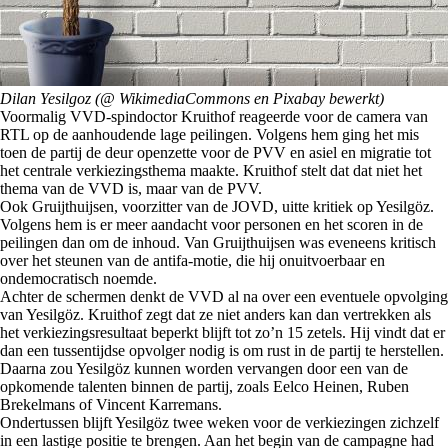
Dilan Yesilgoz (@ WikimediaCommons en Pixabay bewerkt)
Voormalig VVD-spindoctor Kruithof reageerde voor de camera van
RTL op de aanhoudende lage peilingen. Volgens hem ging het mis
toen de partij de deur openzette voor de PVV en asiel en migratie tot
het centrale verkiezingsthema maakte. Kruithof stelt dat dat niet het
thema van de VVD is, maar van de PVV.
Ook Gruijthuijsen, voorzitter van de JOVD, uitte kritiek op Yesilgöz.
Volgens hem is er meer aandacht voor personen en het scoren in de
peilingen dan om de inhoud. Van Gruijthuijsen was eveneens kritisch
over het steunen van de antifa-motie, die hij onuitvoerbaar en
ondemocratisch noemde.
Achter de schermen denkt de VVD al na over een eventuele opvolging
van Yesilgöz. Kruithof zegt dat ze niet anders kan dan vertrekken als
het verkiezingsresultaat beperkt blijft tot zo’n 15 zetels. Hij vindt dat er
dan een tussentijdse opvolger nodig is om rust in de partij te herstellen.
Daarna zou Yesilgöz kunnen worden vervangen door een van de
opkomende talenten binnen de partij, zoals Eelco Heinen, Ruben
Brekelmans of Vincent Karremans.
Ondertussen blijft Yesilgöz twee weken voor de verkiezingen zichzelf
in een lastige positie te brengen. Aan het begin van de campagne had