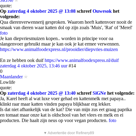
SiGNe
quote:
Op
zaterdag 4 oktober 2025 @ 13:08
schreef
Ouwesok
het
volgende:
Qua dierenverwennerij gesproken. Waarom heeft kattenvoer nooit de
smaak van dieren waar katten dol op zijn zoals 'Muis', 'Rat' of 'Merel'
foto
Je kan diepvriesmuizen kopen.. worden in principe voor oa
slangenvoer gebruikt maar je kan ook je kat ermee verwennen.
https://www.animalfoodexpress.nl/prooidier/diepvries-muizen
En ze hebben ook duif
https://www.animalfoodexpress.nl/duif
zaterdag 4 oktober 2025, 13:46 uur
#14
0
Maanlander
Lowlife
quote:
Op
zaterdag 4 oktober 2025 @ 13:40
schreef
SiGNe
het volgende:
Ja, Karel heeft al wat luxe voer gehad en kattenmelk met papaya..
klinkt raar maar katten vinden papaya blijkbaar erg lekker.
Is dat niet afhankelijk van de kat? Die van mijn zus eet graag paprika
en tomaat maar onze kat is oldschool van het vlees en melk en ei
producten. Die haalt zijn neus op voor vegan producten.
foto
▼ Advertentie door Refinery89