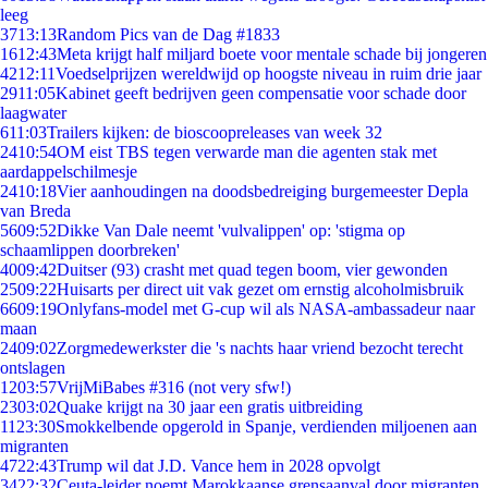
leeg
37
13:13
Random Pics van de Dag #1833
16
12:43
Meta krijgt half miljard boete voor mentale schade bij jongeren
42
12:11
Voedselprijzen wereldwijd op hoogste niveau in ruim drie jaar
29
11:05
Kabinet geeft bedrijven geen compensatie voor schade door
laagwater
6
11:03
Trailers kijken: de bioscoopreleases van week 32
24
10:54
OM eist TBS tegen verwarde man die agenten stak met
aardappelschilmesje
24
10:18
Vier aanhoudingen na doodsbedreiging burgemeester Depla
van Breda
56
09:52
Dikke Van Dale neemt 'vulvalippen' op: 'stigma op
schaamlippen doorbreken'
40
09:42
Duitser (93) crasht met quad tegen boom, vier gewonden
25
09:22
Huisarts per direct uit vak gezet om ernstig alcoholmisbruik
66
09:19
Onlyfans-model met G-cup wil als NASA-ambassadeur naar
maan
24
09:02
Zorgmedewerkster die 's nachts haar vriend bezocht terecht
ontslagen
12
03:57
VrijMiBabes #316 (not very sfw!)
23
03:02
Quake krijgt na 30 jaar een gratis uitbreiding
11
23:30
Smokkelbende opgerold in Spanje, verdienden miljoenen aan
migranten
47
22:43
Trump wil dat J.D. Vance hem in 2028 opvolgt
34
22:32
Ceuta-leider noemt Marokkaanse grensaanval door migranten