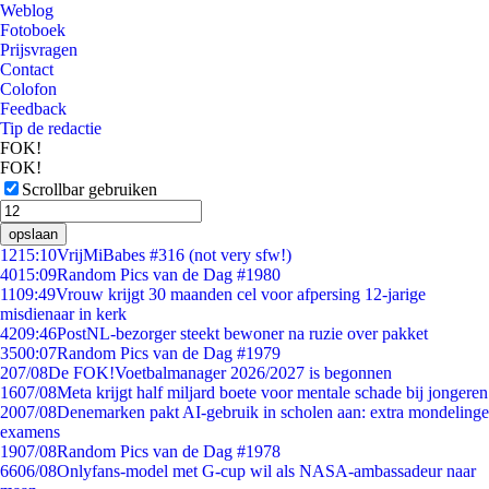
Weblog
Fotoboek
Prijsvragen
Contact
Colofon
Feedback
Tip de redactie
FOK!
FOK!
Scrollbar gebruiken
opslaan
12
15:10
VrijMiBabes #316 (not very sfw!)
40
15:09
Random Pics van de Dag #1980
11
09:49
Vrouw krijgt 30 maanden cel voor afpersing 12-jarige
misdienaar in kerk
42
09:46
PostNL-bezorger steekt bewoner na ruzie over pakket
35
00:07
Random Pics van de Dag #1979
2
07/08
De FOK!Voetbalmanager 2026/2027 is begonnen
16
07/08
Meta krijgt half miljard boete voor mentale schade bij jongeren
20
07/08
Denemarken pakt AI-gebruik in scholen aan: extra mondelinge
examens
19
07/08
Random Pics van de Dag #1978
66
06/08
Onlyfans-model met G-cup wil als NASA-ambassadeur naar