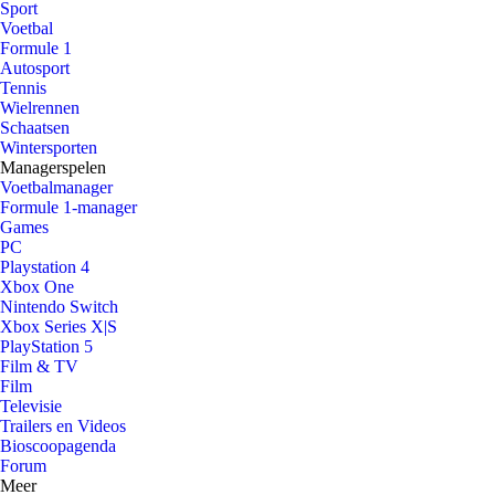
Sport
Voetbal
Formule 1
Autosport
Tennis
Wielrennen
Schaatsen
Wintersporten
Managerspelen
Voetbalmanager
Formule 1-manager
Games
PC
Playstation 4
Xbox One
Nintendo Switch
Xbox Series X|S
PlayStation 5
Film & TV
Film
Televisie
Trailers en Videos
Bioscoopagenda
Forum
Meer