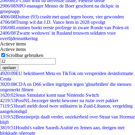
2
06/08
Le Court wint na nerveuze finale, Pieterse derde
29
06/08
NPO-manager Menno de Boer geschorst na dickpic in
groepsapp
40
06/08
Duitser (93) crasht met quad tegen boom, vier gewonden
47
06/08
Trump wil dat J.D. Vance hem in 2028 opvolgt
1
06/08
Lemmen boekt eerste profzege in zware Ronde van Polen-rit
24
06/08
'Zwarte weduwes' in Rusland trouwen soldaten voor
overlijdensuitkering
Actieve items
Actieve items
Scrollbar gebruiken
opslaan
49
20:09
EU bekritiseert Meta en TikTok om verspreiden desinformatie
Ceuta
39
20:08
CDA en D66 willen ingrijpen tegen 'gluurbrillen' die mensen
ongemerkt filmen
16
20:02
Jesus Simulator komt naar Nintendo Switch
42
19:53
PostNL-bezorger steekt bewoner na ruzie over pakket
71
19:53
Israël meldt dood twee militairen in Zuid-Libanon, vergelding
aangekondigd
13
19:52
Benzineprijs daalt verder, onzekerheid over Straat van Hormuz
blijft
38
19:51
Houthi's vallen Saoedi-Arabië en Jemen aan, dreigen met
blokkade olieroute