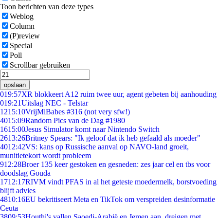
Toon berichten van deze types
Weblog
Column
(P)review
Special
Poll
Scrollbar gebruiken
opslaan
0
19:57
XR blokkeert A12 ruim twee uur, agent gebeten bij aanhouding
0
19:21
Uitslag NEC - Telstar
12
15:10
VrijMiBabes #316 (not very sfw!)
40
15:09
Random Pics van de Dag #1980
16
15:00
Jesus Simulator komt naar Nintendo Switch
26
13:26
Britney Spears: "Ik geloof dat ik heb gefaald als moeder"
40
12:42
VS: kans op Russische aanval op NAVO-land groeit,
munitietekort wordt probleem
9
12:28
Broer 135 keer gestoken en gesneden: zes jaar cel en tbs voor
doodslag Gouda
17
12:17
RIVM vindt PFAS in al het geteste moedermelk, borstvoeding
blijft advies
48
10:16
EU bekritiseert Meta en TikTok om verspreiden desinformatie
Ceuta
38
09:53
Houthi's vallen Saoedi-Arabië en Jemen aan, dreigen met