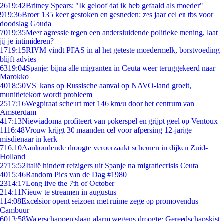
26
19:42
Britney Spears: "Ik geloof dat ik heb gefaald als moeder"
9
19:36
Broer 135 keer gestoken en gesneden: zes jaar cel en tbs voor
doodslag Gouda
70
19:35
Meer agressie tegen een andersluidende politieke mening, laat
jij je intimideren?
17
19:15
RIVM vindt PFAS in al het geteste moedermelk, borstvoeding
blijft advies
63
19:04
Spanje: bijna alle migranten in Ceuta weer teruggekeerd naar
Marokko
40
18:50
VS: kans op Russische aanval op NAVO-land groeit,
munitietekort wordt probleem
25
17:16
Wegpiraat scheurt met 146 km/u door het centrum van
Amsterdam
4
17:13
Niewiadoma profiteert van pokerspel en grijpt geel op Ventoux
11
16:48
Vrouw krijgt 30 maanden cel voor afpersing 12-jarige
misdienaar in kerk
7
16:10
Aanhoudende droogte veroorzaakt scheuren in dijken Zuid-
Holland
27
15:52
Italië hindert reizigers uit Spanje na migratiecrisis Ceuta
40
15:46
Random Pics van de Dag #1980
23
14:17
Long live the 7th of October
2
14:11
Nieuw te streamen in augustus
1
14:08
Excelsior opent seizoen met ruime zege op promovendus
Cambuur
60
13:58
Waterschappen slaan alarm wegens droogte: Gereedschapskist