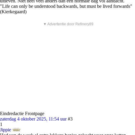
uitleven. Niet heel veel anders dan een normale dag vol aandacht.
"Life can only be understood backwards, but must be lived forwards"
(Kierkegaard)
▼ Advertentie door Refinery89
Eindredactie Frontpage
zaterdag 4 oktober 2025, 11:54 uur
#3
1
Jippie