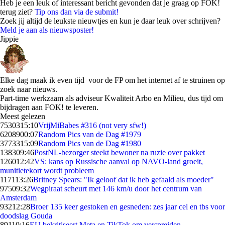
Heb je een leuk of interessant bericht gevonden dat je graag op FOK!
terug ziet?
Tip ons dan via de submit!
Zoek jij altijd de leukste nieuwtjes en kun je daar leuk over schrijven?
Meld je aan als nieuwsposter!
Jippie
Elke dag maak ik even tijd voor de FP om het internet af te struinen op
zoek naar nieuws.
Part-time werkzaam als adviseur Kwaliteit Arbo en Milieu, dus tijd om
bijdragen aan FOK! te leveren.
Meest gelezen
75303
15:10
VrijMiBabes #316 (not very sfw!)
62089
00:07
Random Pics van de Dag #1979
37733
15:09
Random Pics van de Dag #1980
1383
09:46
PostNL-bezorger steekt bewoner na ruzie over pakket
1260
12:42
VS: kans op Russische aanval op NAVO-land groeit,
munitietekort wordt probleem
1171
13:26
Britney Spears: "Ik geloof dat ik heb gefaald als moeder"
975
09:32
Wegpiraat scheurt met 146 km/u door het centrum van
Amsterdam
932
12:28
Broer 135 keer gestoken en gesneden: zes jaar cel en tbs voor
doodslag Gouda
891
10:16
EU bekritiseert Meta en TikTok om verspreiden