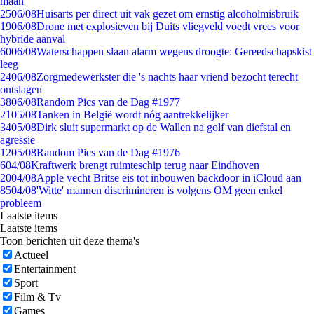
maan
25
06/08
Huisarts per direct uit vak gezet om ernstig alcoholmisbruik
19
06/08
Drone met explosieven bij Duits vliegveld voedt vrees voor
hybride aanval
60
06/08
Waterschappen slaan alarm wegens droogte: Gereedschapskist
leeg
24
06/08
Zorgmedewerkster die 's nachts haar vriend bezocht terecht
ontslagen
38
06/08
Random Pics van de Dag #1977
21
05/08
Tanken in België wordt nóg aantrekkelijker
34
05/08
Dirk sluit supermarkt op de Wallen na golf van diefstal en
agressie
12
05/08
Random Pics van de Dag #1976
6
04/08
Kraftwerk brengt ruimteschip terug naar Eindhoven
20
04/08
Apple vecht Britse eis tot inbouwen backdoor in iCloud aan
85
04/08
'Witte' mannen discrimineren is volgens OM geen enkel
probleem
Laatste items
Laatste items
Toon berichten uit deze thema's
Actueel
Entertainment
Sport
Film & Tv
Games