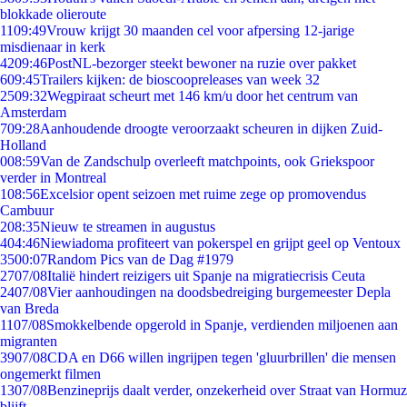
blokkade olieroute
11
09:49
Vrouw krijgt 30 maanden cel voor afpersing 12-jarige
misdienaar in kerk
42
09:46
PostNL-bezorger steekt bewoner na ruzie over pakket
6
09:45
Trailers kijken: de bioscoopreleases van week 32
25
09:32
Wegpiraat scheurt met 146 km/u door het centrum van
Amsterdam
7
09:28
Aanhoudende droogte veroorzaakt scheuren in dijken Zuid-
Holland
0
08:59
Van de Zandschulp overleeft matchpoints, ook Griekspoor
verder in Montreal
1
08:56
Excelsior opent seizoen met ruime zege op promovendus
Cambuur
2
08:35
Nieuw te streamen in augustus
4
04:46
Niewiadoma profiteert van pokerspel en grijpt geel op Ventoux
35
00:07
Random Pics van de Dag #1979
27
07/08
Italië hindert reizigers uit Spanje na migratiecrisis Ceuta
24
07/08
Vier aanhoudingen na doodsbedreiging burgemeester Depla
van Breda
11
07/08
Smokkelbende opgerold in Spanje, verdienden miljoenen aan
migranten
39
07/08
CDA en D66 willen ingrijpen tegen 'gluurbrillen' die mensen
ongemerkt filmen
13
07/08
Benzineprijs daalt verder, onzekerheid over Straat van Hormuz
blijft