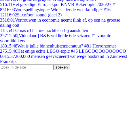
5
16:11
Het gezellige Eurojackpot KNVB Bekertopic 2026/27 #1
85
16:03
Voorspellingstopic: Wie is hier de weerkundige? #16
121
16:02
Saxofoon sound (deel 2)
35
16:01
Vertrouwen in economie neemt flink af, op een na grootse
daling ooit
1
15:54
LG nas n1t1 - niet zichtbaar bij aansluiten
257
15:50
[Videoland] B&B vol liefde 6de seizoen #1 voor de
vooruitkijkers
180
15:48
Wat is jullie binnenhuistemperatuur? #81 Horrorzomer
275
15:46
Het enige echte LEGO-topic #45 LEGOOOOOOOOOOO
60
15:37
200.000 mensen geëvacueerd vanwege bosbrand in Zuidwest-
Frankrijk