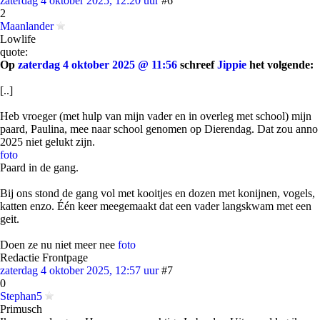
zaterdag 4 oktober 2025, 12:20 uur
#6
2
Maanlander
Lowlife
quote:
Op
zaterdag 4 oktober 2025 @ 11:56
schreef
Jippie
het volgende:
[..]
Heb vroeger (met hulp van mijn vader en in overleg met school) mijn
paard, Paulina, mee naar school genomen op Dierendag. Dat zou anno
2025 niet gelukt zijn.
foto
Paard in de gang.
Bij ons stond de gang vol met kooitjes en dozen met konijnen, vogels,
katten enzo. Één keer meegemaakt dat een vader langskwam met een
geit.
Doen ze nu niet meer nee
foto
Redactie Frontpage
zaterdag 4 oktober 2025, 12:57 uur
#7
0
Stephan5
Primusch