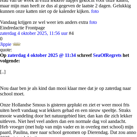
Had van de week al extra lekkere hapjes gekocht voor onze katten,
maar mijn man heeft ze dus al gegeven de laatste 2 dagen. Gelukkig
kunnen onze katten niet op de kalender kijken.
foto
Vandaag krijgen ze wel weer iets anders extra
foto
Eindredactie Frontpage
zaterdag 4 oktober 2025, 11:56 uur
#4
0
Jippie
quote:
Op
zaterdag 4 oktober 2025 @ 11:34
schreef
SeaOfRegrets
het
volgende:
[..]
Nou daar ben je als kind dan mooi klaar mee dat je op zaterdag naar
school moet.
Onze Hollandse Smous is gisteren geplukt en ziet er weer mooi fris
uiten heeft vandaag wat lekkers gehad en een nieuw speeltje. Straks
mooie wandeling door het natuurgebied hier, dan kan die zich lekker
uitleven. Niet heel veel anders dan een normale dag vol aandacht.
Heb vroeger (met hulp van mijn vader en in overleg met school) mijn
paard, Paulina, mee naar school genomen op Dierendag. Dat zou anno