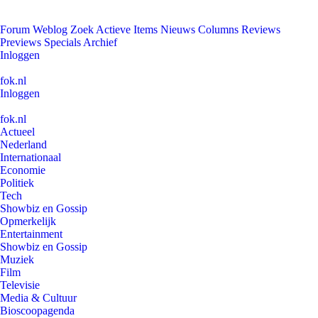
Forum
Weblog
Zoek
Actieve Items
Nieuws
Columns
Reviews
Previews
Specials
Archief
Inloggen
fok.nl
Inloggen
fok.nl
Actueel
Nederland
Internationaal
Economie
Politiek
Tech
Showbiz en Gossip
Opmerkelijk
Entertainment
Showbiz en Gossip
Muziek
Film
Televisie
Media & Cultuur
Bioscoopagenda