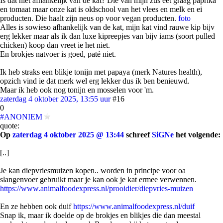
Is dat niet afhankelijk van de kat? Die van mijn zus eet graag paprika
en tomaat maar onze kat is oldschool van het vlees en melk en ei
producten. Die haalt zijn neus op voor vegan producten.
foto
Alles is sowieso afhankelijk van de kat, mijn kat vind rauwe kip bijv
erg lekker maar als ik dan luxe kipreepjes van bijv iams (soort pulled
chicken) koop dan vreet ie het niet.
En brokjes natvoer is goed, paté niet.
Ik heb straks een blikje tonijn met papaya (merk Natures health),
opzich vind ie dat merk wel erg lekker dus ik ben benieuwd.
Maar ik heb ook nog tonijn en mosselen voor 'm.
zaterdag 4 oktober 2025, 13:55 uur
#16
0
#ANONIEM
quote:
Op
zaterdag 4 oktober 2025 @ 13:44
schreef
SiGNe
het volgende:
[..]
Je kan diepvriesmuizen kopen.. worden in principe voor oa
slangenvoer gebruikt maar je kan ook je kat ermee verwennen.
https://www.animalfoodexpress.nl/prooidier/diepvries-muizen
En ze hebben ook duif
https://www.animalfoodexpress.nl/duif
Snap ik, maar ik doelde op de brokjes en blikjes die dan meestal