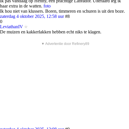
Ik pas vandaag op Henny, een prachtige Labrador. Uiteraard leg ik
haar extra in de watten.
foto
Ik hou niet van klussers. Boren, timmeren en schuren is uit den boze.
zaterdag 4 oktober 2025, 12:58 uur
#8
0
LeviathanIV
De muizen en kakkerlakken hebben echt niks te klagen.
▼ Advertentie door Refinery89