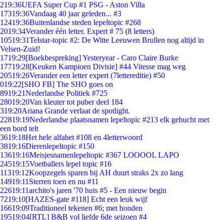
2
19:36
UEFA Super Cup #1 PSG - Aston Villa
173
19:36
Vandaag 40 jaar geleden... #3
124
19:36
Buitenlandse steden lepeltopic #268
20
19:34
Verander één letter. Expert # 75 (8 letters)
105
19:31
Telstar-topic #2: De Witte Leeuwen Brullen nog altijd in
Velsen-Zuid!
17
19:29
[Boekbespreking] Yesteryear - Caro Claire Burke
177
19:28
[Keuken Kampioen Divisie] #44 Vitesse mag weg
205
19:26
Verander een letter expert (7lettereditie) #50
0
19:22
[SHO FB] The SHO goes on
89
19:21
Nederlandse Politiek #725
280
19:20
Van kleuter tot puber deel 184
3
19:20
Ariana Grande verlaat de spotlight.
228
19:19
Nederlandse plaatsnamen lepeltopic #213 elk gehucht met
een bord telt
36
19:18
Het hele alfabet #108 en 4letterwoord
38
19:16
Dierenlepeltopic #150
136
19:16
Meisjesnamenlepeltopic #367 LOOOOL LAPO
245
19:15
Voetballers lepel topic #16
113
19:12
Koopzegels sparen bij AH duurt straks 2x zo lang
149
19:11
Sterren toen en nu #11
226
19:11
archito's jaren '70 huis #5 - Een nieuw begin
72
19:10
[HAZES-gate #118] Echt een leuk wijf
166
19:09
Traditioneel tekenen #6; met honden
195
19:04
[RTL] B&B vol liefde 6de seizoen #4