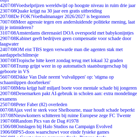
42
07/08
Voedselprijzen wereldwijd op hoogste niveau in ruim drie jaar
23
07/08
Quake krijgt na 30 jaar een gratis uitbreiding
2
07/08
De FOK!Voetbalmanager 2026/2027 is begonnen
70
07/08
Meer agressie tegen een andersluidende politieke mening, laat
jij je intimideren?
31
07/08
Amsterdams dierenasiel DOA overspoeld met babykonijntjes
29
07/08
Kabinet geeft bedrijven geen compensatie voor schade door
laagwater
24
07/08
OM eist TBS tegen verwarde man die agenten stak met
aardappelschilmesje
30
07/08
Tropische hitte keert zondag terug met lokaal 32 graden
30
07/08
Trump grijpt weer in op automatisch staatsburgerschap bij
geboorte in VS
56
07/08
Dikke Van Dale neemt 'vulvalippen' op: 'stigma op
schaamlippen doorbreken'
16
07/08
Meta krijgt half miljard boete voor mentale schade bij jongeren
20
07/08
Denemarken pakt AI-gebruik in scholen aan: extra mondelinge
examens
25
07/08
Peter Faber (82) overleden
0
07/08
Ajax veel te sterk voor Shelbourne, maar houdt schade beperkt
1
07/08
Nieuwkomers schitteren bij ruime Europese zege FC Twente
19
07/08
Random Pics van de Dag #1978
15
06/08
Ontslagen bij Halo Studios na Campaign Evolved
19
06/08
PS5-doos waarschuwt voor einde fysieke games