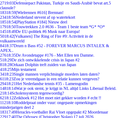
27
19:03
Defensiepact Pakistan, Turkije en Saudi-Arabië bevat art.5
clausule?
183
18:59
[Wielrennen #616] Brennan!
234
18:56
Nederland stevent af op watertekort
185
18:54
[PlayStation #184] Nieuw deel
179
18:50
Touwtrekken 2.0 #636 - Team 1 beste team *G* *O*
145
18:49
De EU-politiek #6 Musk naar Europa!
50
18:42
[Vulkanen] The Ring of Fire #9: Activiteit in de
vulkaanwereld
84
18:37
Drum n Bass #52 - FOREVER MARCUS INTALEX &
APEX..
276
18:35
De Avondetappe #176 - Met Ellen ten Damme.
5
18:29
De zich ontwikkelende crisis in Japan #2
8
18:28
Orkaan Dolphin treft zuiden van Japan
4
18:25
Mijn testament
34
18:23
Single mannen verplichtsingle moeders laten daten?
61
18:23
Zou je vreemdgaan in een relatie kunnen vergeven?
294
18:21
Het Nederlandse tennis #35 - Lamensgodin
148
18:14
Wat je ook stemt, je krijgt in NL altijd Links Liberaal Beleid.
2
18:14
Scholensysteem tegenwoordig?
62
18:12
Zeikhoek #12 Het moet niet gekker worden # echt !!
112
18:10
Roddelpraat onder vuur: ongepaste opmerkingen
minderjarigen deel 2
183
17:49
Heracles-voetballer Rai Vloet opgepakt #2 Moordenaar
229
17:40
The Odyssey (Christopher Nolan) 17 juli 2026