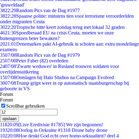
'gruweldaad'
38
22:29
Random Pics van de Dag #1977
38
22:28
Spaanse politie: minstens tien voor terrorisme veroordeelden
onder migranten Ceuta
30
22:20
Tropische hitte keert zondag terug met lokaal 32 graden
46
21:30
Spoedberaad EU na crisis Ceuta, moeten we onze
buitengrenzen beter bewaken?
20
21:01
Denemarken pakt AI-gebruik in scholen aan: extra mondelinge
examens
35
07/08
Random Pics van de Dag #1979
25
07/08
Peter Faber (82) overleden
24
07/08
'Zwarte weduwes' in Rusland trouwen soldaten voor
overlijdensuitkering
15
07/08
Ontslagen bij Halo Studios na Campaign Evolved
30
07/08
Trump grijpt weer in op automatisch staatsburgerschap bij
geboorte in VS
Forum
Forum
Scrollbar gebruiken
opslaan
118
20:09
[Live Eredivisie #1785] We zijn begonnen!
193
20:08
Oorlog in Oekraïne #1318 Drone baby drone
102
20:08
Hoe denkt God echt over homo-seksualiteit? deel 4