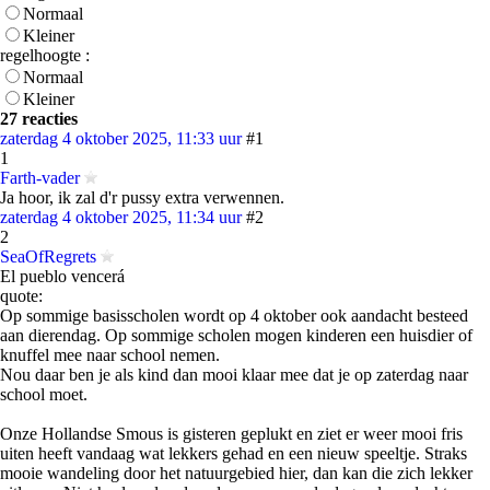
Normaal
Kleiner
regelhoogte :
Normaal
Kleiner
27 reacties
zaterdag 4 oktober 2025, 11:33 uur
#1
1
Farth-vader
Ja hoor, ik zal d'r pussy extra verwennen.
zaterdag 4 oktober 2025, 11:34 uur
#2
2
SeaOfRegrets
El pueblo vencerá
quote:
Op sommige basisscholen wordt op 4 oktober ook aandacht besteed
aan dierendag. Op sommige scholen mogen kinderen een huisdier of
knuffel mee naar school nemen.
Nou daar ben je als kind dan mooi klaar mee dat je op zaterdag naar
school moet.
Onze Hollandse Smous is gisteren geplukt en ziet er weer mooi fris
uiten heeft vandaag wat lekkers gehad en een nieuw speeltje. Straks
mooie wandeling door het natuurgebied hier, dan kan die zich lekker