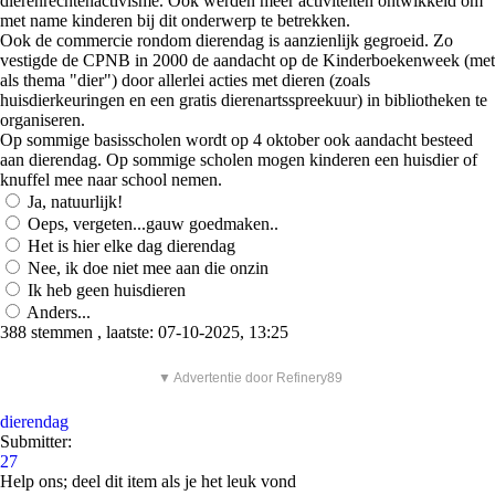
dierenrechtenactivisme. Ook werden meer activiteiten ontwikkeld om
met name kinderen bij dit onderwerp te betrekken.
Ook de commercie rondom dierendag is aanzienlijk gegroeid. Zo
vestigde de CPNB in 2000 de aandacht op de Kinderboekenweek (met
als thema "dier") door allerlei acties met dieren (zoals
huisdierkeuringen en een gratis dierenartsspreekuur) in bibliotheken te
organiseren.
Op sommige basisscholen wordt op 4 oktober ook aandacht besteed
aan dierendag. Op sommige scholen mogen kinderen een huisdier of
knuffel mee naar school nemen.
Ja, natuurlijk!
Oeps, vergeten...gauw goedmaken..
Het is hier elke dag dierendag
Nee, ik doe niet mee aan die onzin
Ik heb geen huisdieren
Anders...
388 stemmen , laatste: 07-10-2025, 13:25
▼ Advertentie door Refinery89
dierendag
Submitter:
27
Help ons; deel dit item als je het leuk vond