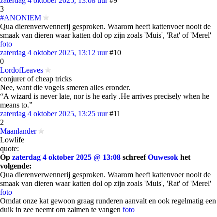
zaterdag 4 oktober 2025, 13:08 uur
#9
3
#ANONIEM
Qua dierenverwennerij gesproken. Waarom heeft kattenvoer nooit de
smaak van dieren waar katten dol op zijn zoals 'Muis', 'Rat' of 'Merel'
foto
zaterdag 4 oktober 2025, 13:12 uur
#10
0
LordofLeaves
conjurer of cheap tricks
Nee, want die vogels smeren alles eronder.
“A wizard is never late, nor is he early .He arrives precisely when he
means to.”
zaterdag 4 oktober 2025, 13:25 uur
#11
2
Maanlander
Lowlife
quote:
Op
zaterdag 4 oktober 2025 @ 13:08
schreef
Ouwesok
het
volgende:
Qua dierenverwennerij gesproken. Waarom heeft kattenvoer nooit de
smaak van dieren waar katten dol op zijn zoals 'Muis', 'Rat' of 'Merel'
foto
Omdat onze kat gewoon graag runderen aanvalt en ook regelmatig een
duik in zee neemt om zalmen te vangen
foto