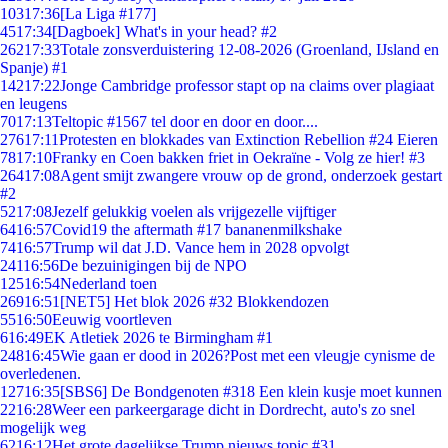
103
17:36
[La Liga #177]
45
17:34
[Dagboek] What's in your head? #2
262
17:33
Totale zonsverduistering 12-08-2026 (Groenland, IJsland en
Spanje) #1
142
17:22
Jonge Cambridge professor stapt op na claims over plagiaat
en leugens
70
17:13
Teltopic #1567 tel door en door en door....
276
17:11
Protesten en blokkades van Extinction Rebellion #24 Eieren
78
17:10
Franky en Coen bakken friet in Oekraïne - Volg ze hier! #3
264
17:08
Agent smijt zwangere vrouw op de grond, onderzoek gestart
#2
52
17:08
Jezelf gelukkig voelen als vrijgezelle vijftiger
64
16:57
Covid19 the aftermath #17 bananenmilkshake
74
16:57
Trump wil dat J.D. Vance hem in 2028 opvolgt
241
16:56
De bezuinigingen bij de NPO
125
16:54
Nederland toen
269
16:51
[NET5] Het blok 2026 #32 Blokkendozen
55
16:50
Eeuwig voortleven
6
16:49
EK Atletiek 2026 te Birmingham #1
248
16:45
Wie gaan er dood in 2026?Post met een vleugje cynisme de
overledenen.
127
16:35
[SBS6] De Bondgenoten #318 Een klein kusje moet kunnen
22
16:28
Weer een parkeergarage dicht in Dordrecht, auto's zo snel
mogelijk weg
62
16:12
Het grote dagelijkse Trump nieuws topic #31