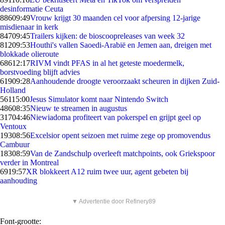
desinformatie Ceuta
886
09:49
Vrouw krijgt 30 maanden cel voor afpersing 12-jarige
misdienaar in kerk
847
09:45
Trailers kijken: de bioscoopreleases van week 32
812
09:53
Houthi's vallen Saoedi-Arabië en Jemen aan, dreigen met
blokkade olieroute
686
12:17
RIVM vindt PFAS in al het geteste moedermelk,
borstvoeding blijft advies
619
09:28
Aanhoudende droogte veroorzaakt scheuren in dijken Zuid-
Holland
561
15:00
Jesus Simulator komt naar Nintendo Switch
486
08:35
Nieuw te streamen in augustus
317
04:46
Niewiadoma profiteert van pokerspel en grijpt geel op
Ventoux
193
08:56
Excelsior opent seizoen met ruime zege op promovendus
Cambuur
183
08:59
Van de Zandschulp overleeft matchpoints, ook Griekspoor
verder in Montreal
69
19:57
XR blokkeert A12 ruim twee uur, agent gebeten bij
aanhouding
▼ Advertentie door Refinery89
Font-grootte: