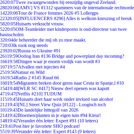
26
20:07
Twee zwaargewonden bij eenzijdig ongeval Zeeland.
280
20:06
[AMV] VS #1312 spammers van de internationale rechtsorde
142
20:06
Tour de France femmes 2026 #5 Lollergps
223
20:05
[INFLUENCERS #296] Alles is welkom kneuzing of breuk
58
20:05
Huisarts verkracht vrouw.
52
20:05
OM-Teamleider met kinderporno is oud-directeur van twee
basisscholen
3
20:04
de beheerder die mij oh zo moe maakt.
7
20:03
Ik rook nog steeds
239
20:02
Russia vs Ukraine #91
261
19:59
Oorlog Iran #136 Bridge and powerplant day incoming?
166
19:58
Dingen waar je enorm vrolijk van wordt #3
107
19:57
Afvallen met injecties #4
25
19:56
Natuur en Wild
16
19:54
Radio 2 #145 Ruud 66
160
19:54
Migranten breken door grens naar Ceuta in Spanje,l #10
154
19:48
[WLR SC #417] Nieuw deel openen was kaputt
47
19:47
[Netflix #210] TUDUM
115
19:45
Huisarts doet haar werk onder invloed van alcohol
212
19:43
[NL] Street View Quiz [#122] - Loogisch toch
101
19:43
De landelijke hittegolf van 2026
214
19:42
Bloemen/planten in je eigen tuin #94 Kleur!
148
19:42
Verander één letter: Expert #91 (10 letters)
2
19:41
Post hier je favoriete SHO podcast!
55
19:39
Verander één letter: Expert #143 (9 letters)