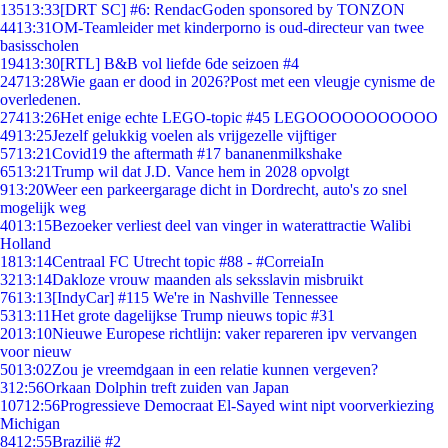
135
13:33
[DRT SC] #6: RendacGoden sponsored by TONZON
44
13:31
OM-Teamleider met kinderporno is oud-directeur van twee
basisscholen
194
13:30
[RTL] B&B vol liefde 6de seizoen #4
247
13:28
Wie gaan er dood in 2026?Post met een vleugje cynisme de
overledenen.
274
13:26
Het enige echte LEGO-topic #45 LEGOOOOOOOOOOO
49
13:25
Jezelf gelukkig voelen als vrijgezelle vijftiger
57
13:21
Covid19 the aftermath #17 bananenmilkshake
65
13:21
Trump wil dat J.D. Vance hem in 2028 opvolgt
9
13:20
Weer een parkeergarage dicht in Dordrecht, auto's zo snel
mogelijk weg
40
13:15
Bezoeker verliest deel van vinger in waterattractie Walibi
Holland
18
13:14
Centraal FC Utrecht topic #88 - #CorreiaIn
32
13:14
Dakloze vrouw maanden als seksslavin misbruikt
76
13:13
[IndyCar] #115 We're in Nashville Tennessee
53
13:11
Het grote dagelijkse Trump nieuws topic #31
20
13:10
Nieuwe Europese richtlijn: vaker repareren ipv vervangen
voor nieuw
50
13:02
Zou je vreemdgaan in een relatie kunnen vergeven?
3
12:56
Orkaan Dolphin treft zuiden van Japan
107
12:56
Progressieve Democraat El-Sayed wint nipt voorverkiezing
Michigan
84
12:55
Brazilië #2