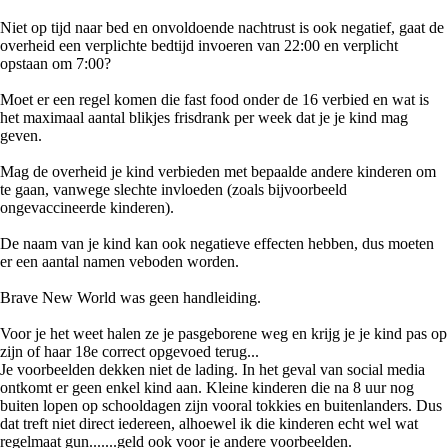
Niet op tijd naar bed en onvoldoende nachtrust is ook negatief, gaat de
overheid een verplichte bedtijd invoeren van 22:00 en verplicht
opstaan om 7:00?
Moet er een regel komen die fast food onder de 16 verbied en wat is
het maximaal aantal blikjes frisdrank per week dat je je kind mag
geven.
Mag de overheid je kind verbieden met bepaalde andere kinderen om
te gaan, vanwege slechte invloeden (zoals bijvoorbeeld
ongevaccineerde kinderen).
De naam van je kind kan ook negatieve effecten hebben, dus moeten
er een aantal namen veboden worden.
Brave New World was geen handleiding.
Voor je het weet halen ze je pasgeborene weg en krijg je je kind pas op
zijn of haar 18e correct opgevoed terug...
Je voorbeelden dekken niet de lading. In het geval van social media
ontkomt er geen enkel kind aan. Kleine kinderen die na 8 uur nog
buiten lopen op schooldagen zijn vooral tokkies en buitenlanders. Dus
dat treft niet direct iedereen, alhoewel ik die kinderen echt wel wat
regelmaat gun.......geld ook voor je andere voorbeelden.