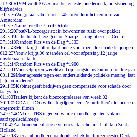
2
13:36
RIVM vindt PFAS in al het geteste moedermelk, borstvoeding
blijft advies
20
13:36
Wegpiraat scheurt met 146 km/u door het centrum van
Amsterdam
20
13:32
Long live the 7th of October
29
13:20
PostNL-bezorger steekt bewoner na ruzie over pakket
28
13:19
Italië hindert reizigers uit Spanje na migratiecrisis Ceuta
37
13:13
Random Pics van de Dag #1833
16
12:43
Meta krijgt half miljard boete voor mentale schade bij jongeren
8
12:23
Vrouw krijgt 30 maanden cel voor afpersing 12-jarige
misdienaar in kerk
34
12:14
Random Pics van de Dag #1980
42
12:11
Voedselprijzen wereldwijd op hoogste niveau in ruim drie jaar
68
11:29
Meer agressie tegen een andersluidende politieke mening, laat
jij je intimideren?
29
11:05
Kabinet geeft bedrijven geen compensatie voor schade door
laagwater
6
11:03
Trailers kijken: de bioscoopreleases van week 32
36
11:02
CDA en D66 willen ingrijpen tegen 'gluurbrillen' die mensen
ongemerkt filmen
24
10:54
OM eist TBS tegen verwarde man die agenten stak met
aardappelschilmesje
5
10:42
Aanhoudende droogte veroorzaakt scheuren in dijken Zuid-
Holland
24
10:18
Vier aanhoudingen na doodsbedreiging burgemeester Depla