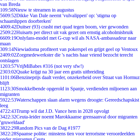
van Breda
1
09:58
Nieuw te streamen in augustus
56
09:52
Dikke Van Dale neemt 'vulvalippen' op: 'stigma op
schaamlippen doorbreken'
40
09:42
Duitser (93) crasht met quad tegen boom, vier gewonden
25
09:22
Huisarts per direct uit vak gezet om ernstig alcoholmisbruik
66
09:19
Onlyfans-model met G-cup wil als NASA-ambassadeur naar
maan
3
09:14
Niewiadoma profiteert van pokerspel en grijpt geel op Ventoux
24
09:02
Zorgmedewerkster die 's nachts haar vriend bezocht terecht
ontslagen
12
03:57
VrijMiBabes #316 (not very sfw!)
23
03:02
Quake krijgt na 30 jaar een gratis uitbreiding
11
01:06
Benzineprijs daalt verder, onzekerheid over Straat van Hormuz
blijft
11
23:30
Smokkelbende opgerold in Spanje, verdienden miljoenen aan
migranten
59
22:53
Waterschappen slaan alarm wegens droogte: Gereedschapskist
leeg
47
22:43
Trump wil dat J.D. Vance hem in 2028 opvolgt
34
22:32
Ceuta-leider noemt Marokkaanse grensaanval door migranten
'gruweldaad'
38
22:29
Random Pics van de Dag #1977
38
22:28
Spaanse politie: minstens tien voor terrorisme veroordeelden
onder migranten Ceuta