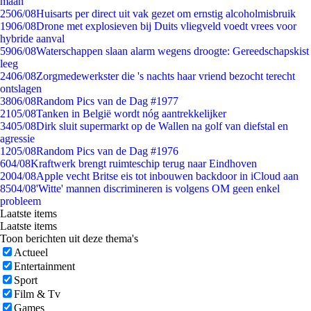
maan
25
06/08
Huisarts per direct uit vak gezet om ernstig alcoholmisbruik
19
06/08
Drone met explosieven bij Duits vliegveld voedt vrees voor
hybride aanval
59
06/08
Waterschappen slaan alarm wegens droogte: Gereedschapskist
leeg
24
06/08
Zorgmedewerkster die 's nachts haar vriend bezocht terecht
ontslagen
38
06/08
Random Pics van de Dag #1977
21
05/08
Tanken in België wordt nóg aantrekkelijker
34
05/08
Dirk sluit supermarkt op de Wallen na golf van diefstal en
agressie
12
05/08
Random Pics van de Dag #1976
6
04/08
Kraftwerk brengt ruimteschip terug naar Eindhoven
20
04/08
Apple vecht Britse eis tot inbouwen backdoor in iCloud aan
85
04/08
'Witte' mannen discrimineren is volgens OM geen enkel
probleem
Laatste items
Laatste items
Toon berichten uit deze thema's
Actueel
Entertainment
Sport
Film & Tv
Games