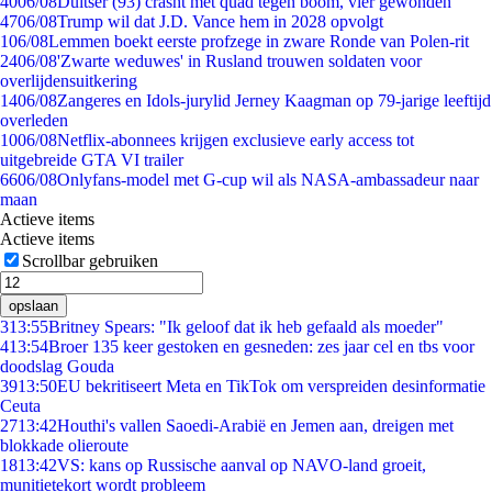
40
06/08
Duitser (93) crasht met quad tegen boom, vier gewonden
47
06/08
Trump wil dat J.D. Vance hem in 2028 opvolgt
1
06/08
Lemmen boekt eerste profzege in zware Ronde van Polen-rit
24
06/08
'Zwarte weduwes' in Rusland trouwen soldaten voor
overlijdensuitkering
14
06/08
Zangeres en Idols-jurylid Jerney Kaagman op 79-jarige leeftijd
overleden
10
06/08
Netflix-abonnees krijgen exclusieve early access tot
uitgebreide GTA VI trailer
66
06/08
Onlyfans-model met G-cup wil als NASA-ambassadeur naar
maan
Actieve items
Actieve items
Scrollbar gebruiken
opslaan
3
13:55
Britney Spears: "Ik geloof dat ik heb gefaald als moeder"
4
13:54
Broer 135 keer gestoken en gesneden: zes jaar cel en tbs voor
doodslag Gouda
39
13:50
EU bekritiseert Meta en TikTok om verspreiden desinformatie
Ceuta
27
13:42
Houthi's vallen Saoedi-Arabië en Jemen aan, dreigen met
blokkade olieroute
18
13:42
VS: kans op Russische aanval op NAVO-land groeit,
munitietekort wordt probleem