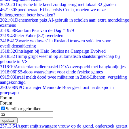
30
22:20
Tropische hitte keert zondag terug met lokaal 32 graden
46
21:30
Spoedberaad EU na crisis Ceuta, moeten we onze
buitengrenzen beter bewaken?
20
21:01
Denemarken pakt AI-gebruik in scholen aan: extra mondelinge
examens
35
19:58
Random Pics van de Dag #1979
25
19:43
Peter Faber (82) overleden
24
18:41
'Zwarte weduwes' in Rusland trouwen soldaten voor
overlijdensuitkering
15
18:32
Ontslagen bij Halo Studios na Campaign Evolved
30
18:32
Trump grijpt weer in op automatisch staatsburgerschap bij
geboorte in VS
31
18:19
Amsterdams dierenasiel DOA overspoeld met babykonijntjes
19
18:06
PS5-doos waarschuwt voor einde fysieke games
69
15:03
Israël meldt dood twee militairen in Zuid-Libanon, vergelding
aangekondigd
29
07/08
NPO-manager Menno de Boer geschorst na dickpic in
groepsapp
Forum
Forum
Scrollbar gebruiken
opslaan
257
13:54
Agent smijt zwangere vrouw op de grond, onderzoek gestart