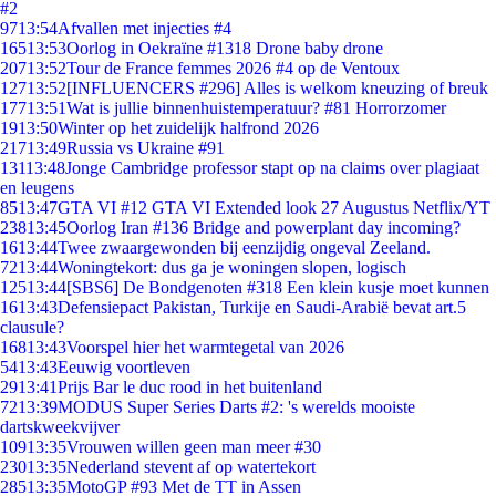
#2
97
13:54
Afvallen met injecties #4
165
13:53
Oorlog in Oekraïne #1318 Drone baby drone
207
13:52
Tour de France femmes 2026 #4 op de Ventoux
127
13:52
[INFLUENCERS #296] Alles is welkom kneuzing of breuk
177
13:51
Wat is jullie binnenhuistemperatuur? #81 Horrorzomer
19
13:50
Winter op het zuidelijk halfrond 2026
217
13:49
Russia vs Ukraine #91
131
13:48
Jonge Cambridge professor stapt op na claims over plagiaat
en leugens
85
13:47
GTA VI #12 GTA VI Extended look 27 Augustus Netflix/YT
238
13:45
Oorlog Iran #136 Bridge and powerplant day incoming?
16
13:44
Twee zwaargewonden bij eenzijdig ongeval Zeeland.
72
13:44
Woningtekort: dus ga je woningen slopen, logisch
125
13:44
[SBS6] De Bondgenoten #318 Een klein kusje moet kunnen
16
13:43
Defensiepact Pakistan, Turkije en Saudi-Arabië bevat art.5
clausule?
168
13:43
Voorspel hier het warmtegetal van 2026
54
13:43
Eeuwig voortleven
29
13:41
Prijs Bar le duc rood in het buitenland
72
13:39
MODUS Super Series Darts #2: 's werelds mooiste
dartskweekvijver
109
13:35
Vrouwen willen geen man meer #30
230
13:35
Nederland stevent af op watertekort
285
13:35
MotoGP #93 Met de TT in Assen