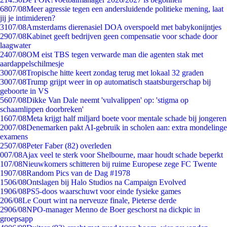
68
07/08
Meer agressie tegen een andersluidende politieke mening, laat
jij je intimideren?
31
07/08
Amsterdams dierenasiel DOA overspoeld met babykonijntjes
29
07/08
Kabinet geeft bedrijven geen compensatie voor schade door
laagwater
24
07/08
OM eist TBS tegen verwarde man die agenten stak met
aardappelschilmesje
30
07/08
Tropische hitte keert zondag terug met lokaal 32 graden
30
07/08
Trump grijpt weer in op automatisch staatsburgerschap bij
geboorte in VS
56
07/08
Dikke Van Dale neemt 'vulvalippen' op: 'stigma op
schaamlippen doorbreken'
16
07/08
Meta krijgt half miljard boete voor mentale schade bij jongeren
20
07/08
Denemarken pakt AI-gebruik in scholen aan: extra mondelinge
examens
25
07/08
Peter Faber (82) overleden
0
07/08
Ajax veel te sterk voor Shelbourne, maar houdt schade beperkt
1
07/08
Nieuwkomers schitteren bij ruime Europese zege FC Twente
19
07/08
Random Pics van de Dag #1978
15
06/08
Ontslagen bij Halo Studios na Campaign Evolved
19
06/08
PS5-doos waarschuwt voor einde fysieke games
2
06/08
Le Court wint na nerveuze finale, Pieterse derde
29
06/08
NPO-manager Menno de Boer geschorst na dickpic in
groepsapp