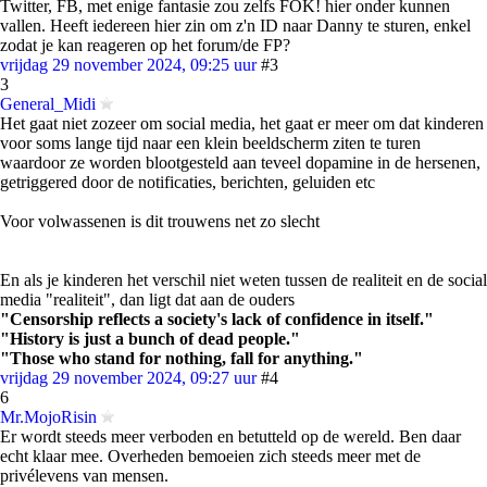
Twitter, FB, met enige fantasie zou zelfs FOK! hier onder kunnen
vallen. Heeft iedereen hier zin om z'n ID naar Danny te sturen, enkel
zodat je kan reageren op het forum/de FP?
vrijdag 29 november 2024, 09:25 uur
#3
3
General_Midi
Het gaat niet zozeer om social media, het gaat er meer om dat kinderen
voor soms lange tijd naar een klein beeldscherm ziten te turen
waardoor ze worden blootgesteld aan teveel dopamine in de hersenen,
getriggered door de notificaties, berichten, geluiden etc
Voor volwassenen is dit trouwens net zo slecht
En als je kinderen het verschil niet weten tussen de realiteit en de social
media "realiteit", dan ligt dat aan de ouders
"Censorship reflects a society's lack of confidence in itself."
"History is just a bunch of dead people."
"Those who stand for nothing, fall for anything."
vrijdag 29 november 2024, 09:27 uur
#4
6
Mr.MojoRisin
Er wordt steeds meer verboden en betutteld op de wereld. Ben daar
echt klaar mee. Overheden bemoeien zich steeds meer met de
privélevens van mensen.