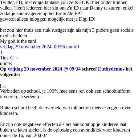
Twitter, FB, met enige fantasie zou zelfs FOK! hier onder kunnen
vallen. Heeft iedereen hier zin om z'n ID naar Danny te sturen, enkel
zodat je kan reageren op het forum/de FP?
gewoon alleen inloggen mogelijk met je Digi ID!
het zou hier thuis een stuk rustiger zijn als mijn 3 pubers geen sociale
media hadden...
My god is the sun!
vrijdag 29 november 2024, 09:56 uur
#9
1
Tim_G
quote:
Op
vrijdag 29 november 2024 @ 09:34
schreef
Euthydemus
het
volgende:
[..]
Verbieden op school, ja 100% mee eens (en ook een schooluniform
invoeren, ja serieus).
Buiten school heeft de overheid wat mij betreft niets te zeggen over
kinderen.
Er zijn ook negatieve effecten als het aankomt op je kinderen laat
buiten te laten spelen, is de oplossing een avondklok voor kinderen
onder de 16, van 20:00?