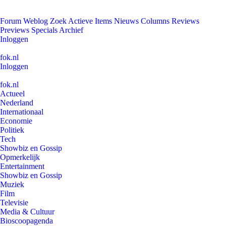
Forum
Weblog
Zoek
Actieve Items
Nieuws
Columns
Reviews
Previews
Specials
Archief
Inloggen
fok.nl
Inloggen
fok.nl
Actueel
Nederland
Internationaal
Economie
Politiek
Tech
Showbiz en Gossip
Opmerkelijk
Entertainment
Showbiz en Gossip
Muziek
Film
Televisie
Media & Cultuur
Bioscoopagenda