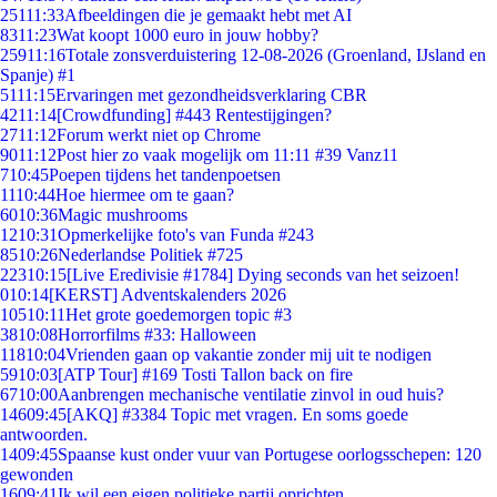
251
11:33
Afbeeldingen die je gemaakt hebt met AI
83
11:23
Wat koopt 1000 euro in jouw hobby?
259
11:16
Totale zonsverduistering 12-08-2026 (Groenland, IJsland en
Spanje) #1
51
11:15
Ervaringen met gezondheidsverklaring CBR
42
11:14
[Crowdfunding] #443 Rentestijgingen?
27
11:12
Forum werkt niet op Chrome
90
11:12
Post hier zo vaak mogelijk om 11:11 #39 Vanz11
7
10:45
Poepen tijdens het tandenpoetsen
11
10:44
Hoe hiermee om te gaan?
60
10:36
Magic mushrooms
12
10:31
Opmerkelijke foto's van Funda #243
85
10:26
Nederlandse Politiek #725
223
10:15
[Live Eredivisie #1784] Dying seconds van het seizoen!
0
10:14
[KERST] Adventskalenders 2026
105
10:11
Het grote goedemorgen topic #3
38
10:08
Horrorfilms #33: Halloween
118
10:04
Vrienden gaan op vakantie zonder mij uit te nodigen
59
10:03
[ATP Tour] #169 Tosti Tallon back on fire
67
10:00
Aanbrengen mechanische ventilatie zinvol in oud huis?
146
09:45
[AKQ] #3384 Topic met vragen. En soms goede
antwoorden.
14
09:45
Spaanse kust onder vuur van Portugese oorlogsschepen: 120
gewonden
16
09:41
Ik wil een eigen politieke partij oprichten