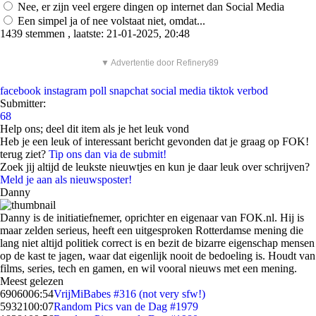
Nee, er zijn veel ergere dingen op internet dan Social Media
Een simpel ja of nee volstaat niet, omdat...
1439 stemmen , laatste: 21-01-2025, 20:48
▼ Advertentie door Refinery89
facebook
instagram
poll
snapchat
social media
tiktok
verbod
Submitter:
68
Help ons; deel dit item als je het leuk vond
Heb je een leuk of interessant bericht gevonden dat je graag op FOK!
terug ziet?
Tip ons dan via de submit!
Zoek jij altijd de leukste nieuwtjes en kun je daar leuk over schrijven?
Meld je aan als nieuwsposter!
Danny
Danny is de initiatiefnemer, oprichter en eigenaar van FOK.nl. Hij is
maar zelden serieus, heeft een uitgesproken Rotterdamse mening die
lang niet altijd politiek correct is en bezit de bizarre eigenschap mensen
op de kast te jagen, waar dat eigenlijk nooit de bedoeling is. Houdt van
films, series, tech en gamen, en wil vooral nieuws met een mening.
Meest gelezen
69060
06:54
VrijMiBabes #316 (not very sfw!)
59321
00:07
Random Pics van de Dag #1979