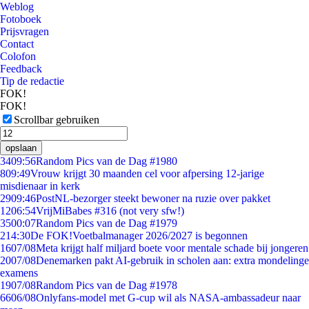
Weblog
Fotoboek
Prijsvragen
Contact
Colofon
Feedback
Tip de redactie
FOK!
FOK!
Scrollbar gebruiken
opslaan
34
09:56
Random Pics van de Dag #1980
8
09:49
Vrouw krijgt 30 maanden cel voor afpersing 12-jarige
misdienaar in kerk
29
09:46
PostNL-bezorger steekt bewoner na ruzie over pakket
12
06:54
VrijMiBabes #316 (not very sfw!)
35
00:07
Random Pics van de Dag #1979
2
14:30
De FOK!Voetbalmanager 2026/2027 is begonnen
16
07/08
Meta krijgt half miljard boete voor mentale schade bij jongeren
20
07/08
Denemarken pakt AI-gebruik in scholen aan: extra mondelinge
examens
19
07/08
Random Pics van de Dag #1978
66
06/08
Onlyfans-model met G-cup wil als NASA-ambassadeur naar