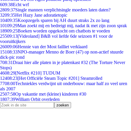
6
09:38
Echt wrf
28
09:37
Single mannen verplichtsingle moeders laten daten?
32
09:35
Het Hazy Jane adoratietopic
104
09:35
Koopzegels sparen bij AH duurt straks 2x zo lang
101
09:29
Man zoekt mij en bedreigt mij, nadat ik met zijn zoon sprak
189
09:25
Boeken worden opgekocht om chatbots te voeden
255
09:13
[Videoland] B&B vol liefde 6de seizoen #1 voor de
vooruitkijkers
260
09:06
Hennie van der Most failliet verklaard
151
08:33
NPO-manager Menno de Boer (47) op non-actief stuurde
dick-pic rond
7
08:31
Draai hier alle platen in je platenkast #32 (The Torture Never
Stops)
46
08:29
[Netflix #210] TUDUM
124
08:23
[Het Officiële Steam Topic #201] Steamrolled
77
08:00
Techniekles verdwijnt uit onderbouw: maar half zo veel uren
als 2007
25
07:58
Op vakantie met (kleine) kinderen #30
18
07:39
William Orbit overleden