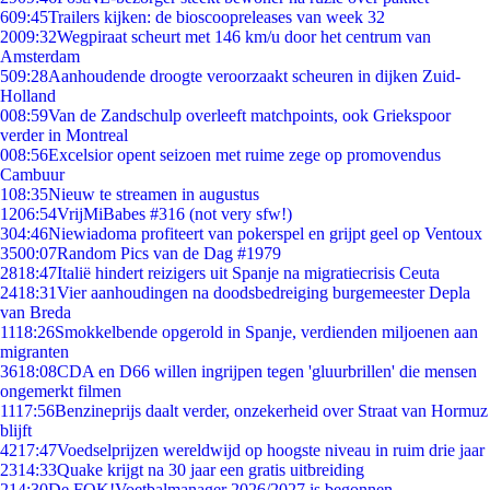
6
09:45
Trailers kijken: de bioscoopreleases van week 32
20
09:32
Wegpiraat scheurt met 146 km/u door het centrum van
Amsterdam
5
09:28
Aanhoudende droogte veroorzaakt scheuren in dijken Zuid-
Holland
0
08:59
Van de Zandschulp overleeft matchpoints, ook Griekspoor
verder in Montreal
0
08:56
Excelsior opent seizoen met ruime zege op promovendus
Cambuur
1
08:35
Nieuw te streamen in augustus
12
06:54
VrijMiBabes #316 (not very sfw!)
3
04:46
Niewiadoma profiteert van pokerspel en grijpt geel op Ventoux
35
00:07
Random Pics van de Dag #1979
28
18:47
Italië hindert reizigers uit Spanje na migratiecrisis Ceuta
24
18:31
Vier aanhoudingen na doodsbedreiging burgemeester Depla
van Breda
11
18:26
Smokkelbende opgerold in Spanje, verdienden miljoenen aan
migranten
36
18:08
CDA en D66 willen ingrijpen tegen 'gluurbrillen' die mensen
ongemerkt filmen
11
17:56
Benzineprijs daalt verder, onzekerheid over Straat van Hormuz
blijft
42
17:47
Voedselprijzen wereldwijd op hoogste niveau in ruim drie jaar
23
14:33
Quake krijgt na 30 jaar een gratis uitbreiding
2
14:30
De FOK!Voetbalmanager 2026/2027 is begonnen