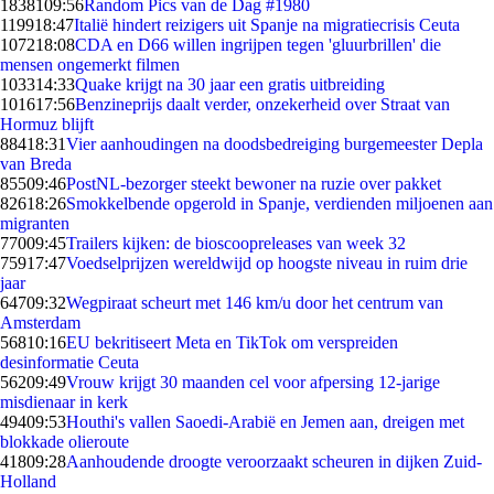
18381
09:56
Random Pics van de Dag #1980
1199
18:47
Italië hindert reizigers uit Spanje na migratiecrisis Ceuta
1072
18:08
CDA en D66 willen ingrijpen tegen 'gluurbrillen' die
mensen ongemerkt filmen
1033
14:33
Quake krijgt na 30 jaar een gratis uitbreiding
1016
17:56
Benzineprijs daalt verder, onzekerheid over Straat van
Hormuz blijft
884
18:31
Vier aanhoudingen na doodsbedreiging burgemeester Depla
van Breda
855
09:46
PostNL-bezorger steekt bewoner na ruzie over pakket
826
18:26
Smokkelbende opgerold in Spanje, verdienden miljoenen aan
migranten
770
09:45
Trailers kijken: de bioscoopreleases van week 32
759
17:47
Voedselprijzen wereldwijd op hoogste niveau in ruim drie
jaar
647
09:32
Wegpiraat scheurt met 146 km/u door het centrum van
Amsterdam
568
10:16
EU bekritiseert Meta en TikTok om verspreiden
desinformatie Ceuta
562
09:49
Vrouw krijgt 30 maanden cel voor afpersing 12-jarige
misdienaar in kerk
494
09:53
Houthi's vallen Saoedi-Arabië en Jemen aan, dreigen met
blokkade olieroute
418
09:28
Aanhoudende droogte veroorzaakt scheuren in dijken Zuid-
Holland