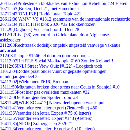
264
12:54
Protesten en blokkades van Extinction Rebellion #24 Eieren
107
12:53
[Breien] Deel 21, met zomerbreisels
187
12:47
[ONLINE] Roddelpraat Topic #21
266
12:38
[AMV] VS #1312 spammers van de internationale rechtsorde
267
12:34
[NET5] Het blok 2026 #32 Blokkendozen
1
12:29
[Dagboek] Veel aan hoofd - Deel 28
61
12:12
Lisa (38) vermoord in Griekenland door Afghaanse
asielzoeker
21
12:08
Rechtszaak dodelijk ongeluk uitgesteld vanwege vakantie
advocaat
2
12:08
Teltopic #1566 tel door en door en door....
121
12:07
Het RLS Social Media-topic #160 Zonder Kolonel!!
211
12:06
[NL] Street View Quiz [#122] - Loogisch toch
110
12:04
Roddelpraat onder vuur: ongepaste opmerkingen
minderjarigen deel 2
141
12:02
[Wielrennen #616] Brennan!
151
11:59
Migranten breken door grens naar Ceuta in Spanje,l #10
281
11:55
Post hier pas overleden muzikanten #32
80
11:50
De Bondgenoten Spoiler Topic #3
148
11:48
[WLR SC #417] Nieuw deel openen was kaputt
204
11:41
Verander een letter expert (7lettereditie) #50
19
11:36
Verander één letter. Expert # 75 (8 letters)
54
11:36
Verander één letter: Expert #143 (9 letters)
164
11:35
[NPO2] Zomergasten 2026 #1
147
11:34
Verander één letter: Expert #91 (10 letters)