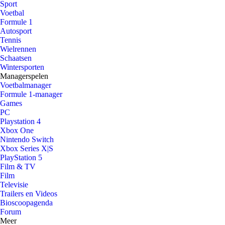
Sport
Voetbal
Formule 1
Autosport
Tennis
Wielrennen
Schaatsen
Wintersporten
Managerspelen
Voetbalmanager
Formule 1-manager
Games
PC
Playstation 4
Xbox One
Nintendo Switch
Xbox Series X|S
PlayStation 5
Film & TV
Film
Televisie
Trailers en Videos
Bioscoopagenda
Forum
Meer