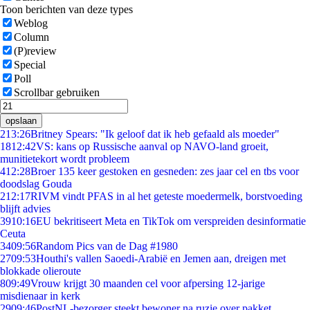
Toon berichten van deze types
Weblog
Column
(P)review
Special
Poll
Scrollbar gebruiken
opslaan
2
13:26
Britney Spears: "Ik geloof dat ik heb gefaald als moeder"
18
12:42
VS: kans op Russische aanval op NAVO-land groeit,
munitietekort wordt probleem
4
12:28
Broer 135 keer gestoken en gesneden: zes jaar cel en tbs voor
doodslag Gouda
2
12:17
RIVM vindt PFAS in al het geteste moedermelk, borstvoeding
blijft advies
39
10:16
EU bekritiseert Meta en TikTok om verspreiden desinformatie
Ceuta
34
09:56
Random Pics van de Dag #1980
27
09:53
Houthi's vallen Saoedi-Arabië en Jemen aan, dreigen met
blokkade olieroute
8
09:49
Vrouw krijgt 30 maanden cel voor afpersing 12-jarige
misdienaar in kerk
29
09:46
PostNL-bezorger steekt bewoner na ruzie over pakket