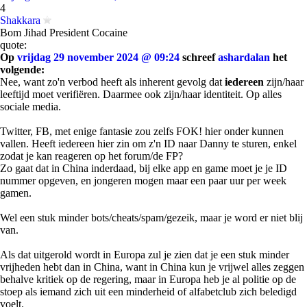
4
Shakkara
Bom Jihad President Cocaine
quote:
Op
vrijdag 29 november 2024 @ 09:24
schreef
ashardalan
het
volgende:
Nee, want zo'n verbod heeft als inherent gevolg dat
iedereen
zijn/haar
leeftijd moet verifiëren. Daarmee ook zijn/haar identiteit. Op alles
sociale media.
Twitter, FB, met enige fantasie zou zelfs FOK! hier onder kunnen
vallen. Heeft iedereen hier zin om z'n ID naar Danny te sturen, enkel
zodat je kan reageren op het forum/de FP?
Zo gaat dat in China inderdaad, bij elke app en game moet je je ID
nummer opgeven, en jongeren mogen maar een paar uur per week
gamen.
Wel een stuk minder bots/cheats/spam/gezeik, maar je word er niet blij
van.
Als dat uitgerold wordt in Europa zul je zien dat je een stuk minder
vrijheden hebt dan in China, want in China kun je vrijwel alles zeggen
behalve kritiek op de regering, maar in Europa heb je al politie op de
stoep als iemand zich uit een minderheid of alfabetclub zich beledigd
voelt.