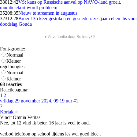
380
12:42
VS: kans op Russische aanval op NAVO-land groeit,
munitietekort wordt probleem
352
08:35
Nieuw te streamen in augustus
323
12:28
Broer 135 keer gestoken en gesneden: zes jaar cel en tbs voor
doodslag Gouda
▼ Advertentie door Refinery89
Font-grootte:
Normaal
Kleiner
regelhoogte :
Normaal
Kleiner
68 reacties
Reactiepagina:
1
2
vrijdag 29 november 2024, 09:19 uur
#1
7
Kortak
Vincit Omnia Veritas
Nee, tot 12 vind ik beter. 16 jaar is veel te oud.
verbod telefoon op school tijdens les wel goed idee..